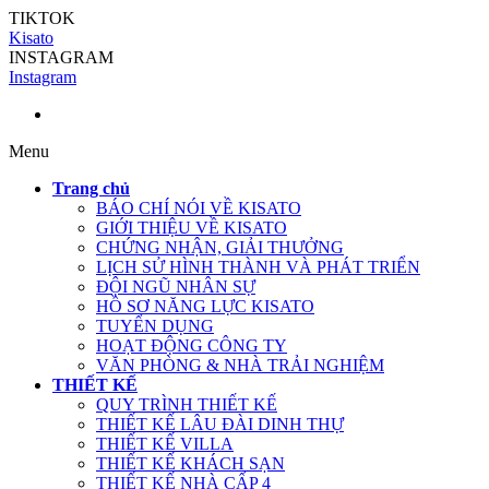
TIKTOK
Kisato
INSTAGRAM
Instagram
Menu
Trang chủ
BÁO CHÍ NÓI VỀ KISATO
GIỚI THIỆU VỀ KISATO
CHỨNG NHẬN, GIẢI THƯỞNG
LỊCH SỬ HÌNH THÀNH VÀ PHÁT TRIỂN
ĐỘI NGŨ NHÂN SỰ
HỒ SƠ NĂNG LỰC KISATO
TUYỂN DỤNG
HOẠT ĐỘNG CÔNG TY
VĂN PHÒNG & NHÀ TRẢI NGHIỆM
THIẾT KẾ
QUY TRÌNH THIẾT KẾ
THIẾT KẾ LÂU ĐÀI DINH THỰ
THIẾT KẾ VILLA
THIẾT KẾ KHÁCH SẠN
THIẾT KẾ NHÀ CẤP 4