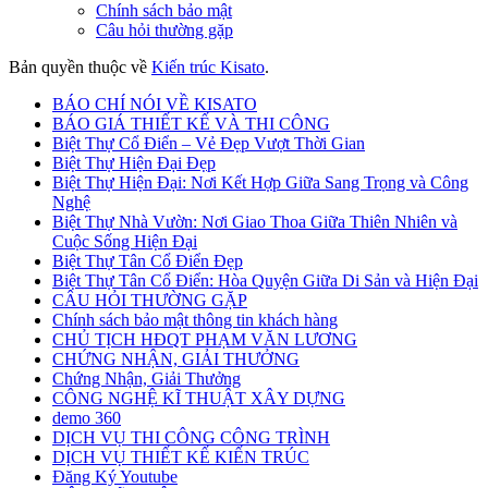
Chính sách bảo mật
Câu hỏi thường gặp
Bản quyền thuộc về
Kiến trúc Kisato
.
BÁO CHÍ NÓI VỀ KISATO
BÁO GIÁ THIẾT KẾ VÀ THI CÔNG
Biệt Thự Cổ Điển – Vẻ Đẹp Vượt Thời Gian
Biệt Thự Hiện Đại Đẹp
Biệt Thự Hiện Đại: Nơi Kết Hợp Giữa Sang Trọng và Công
Nghệ
Biệt Thự Nhà Vườn: Nơi Giao Thoa Giữa Thiên Nhiên và
Cuộc Sống Hiện Đại
Biệt Thự Tân Cổ Điển Đẹp
Biệt Thự Tân Cổ Điển: Hòa Quyện Giữa Di Sản và Hiện Đại
CÂU HỎI THƯỜNG GẶP
Chính sách bảo mật thông tin khách hàng
CHỦ TỊCH HĐQT PHẠM VĂN LƯƠNG
CHỨNG NHẬN, GIẢI THƯỞNG
Chứng Nhận, Giải Thưởng
CÔNG NGHỆ KĨ THUẬT XÂY DỰNG
demo 360
DỊCH VỤ THI CÔNG CÔNG TRÌNH
DỊCH VỤ THIẾT KẾ KIẾN TRÚC
Đăng Ký Youtube