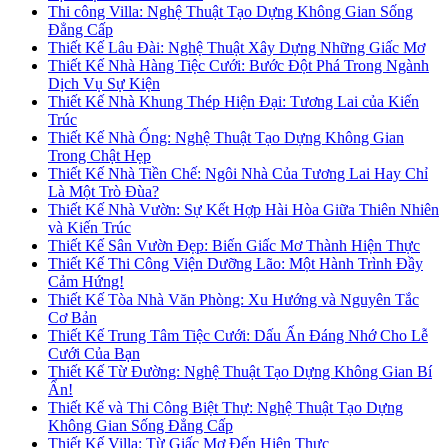
Thi công Villa: Nghệ Thuật Tạo Dựng Không Gian Sống
Đẳng Cấp
Thiết Kế Lâu Đài: Nghệ Thuật Xây Dựng Những Giấc Mơ
Thiết Kế Nhà Hàng Tiệc Cưới: Bước Đột Phá Trong Ngành
Dịch Vụ Sự Kiện
Thiết Kế Nhà Khung Thép Hiện Đại: Tương Lai của Kiến
Trúc
Thiết Kế Nhà Ống: Nghệ Thuật Tạo Dựng Không Gian
Trong Chật Hẹp
Thiết Kế Nhà Tiền Chế: Ngôi Nhà Của Tương Lai Hay Chỉ
Là Một Trò Đùa?
Thiết Kế Nhà Vườn: Sự Kết Hợp Hài Hòa Giữa Thiên Nhiên
và Kiến Trúc
Thiết Kế Sân Vườn Đẹp: Biến Giấc Mơ Thành Hiện Thực
Thiết Kế Thi Công Viện Dưỡng Lão: Một Hành Trình Đầy
Cảm Hứng!
Thiết Kế Tòa Nhà Văn Phòng: Xu Hướng và Nguyên Tắc
Cơ Bản
Thiết Kế Trung Tâm Tiệc Cưới: Dấu Ấn Đáng Nhớ Cho Lễ
Cưới Của Bạn
Thiết Kế Từ Đường: Nghệ Thuật Tạo Dựng Không Gian Bí
Ẩn!
Thiết Kế và Thi Công Biệt Thự: Nghệ Thuật Tạo Dựng
Không Gian Sống Đẳng Cấp
Thiết Kế Villa: Từ Giấc Mơ Đến Hiện Thực