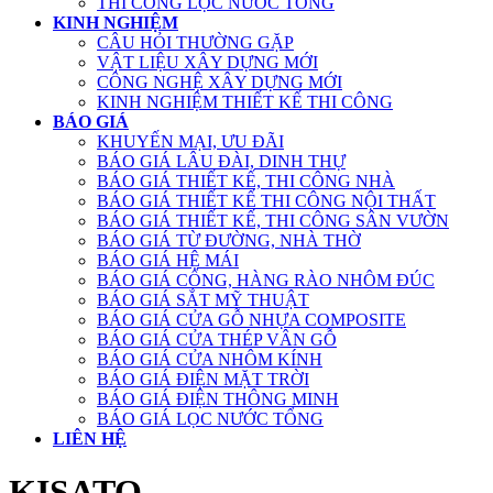
THI CÔNG LỌC NƯỚC TỔNG
KINH NGHIỆM
CÂU HỎI THƯỜNG GẶP
VẬT LIỆU XÂY DỰNG MỚI
CÔNG NGHỆ XÂY DỰNG MỚI
KINH NGHIỆM THIẾT KẾ THI CÔNG
BÁO GIÁ
KHUYẾN MẠI, ƯU ĐÃI
BÁO GIÁ LÂU ĐÀI, DINH THỰ
BÁO GIÁ THIẾT KẾ, THI CÔNG NHÀ
BÁO GIÁ THIẾT KẾ THI CÔNG NỘI THẤT
BÁO GIÁ THIẾT KẾ, THI CÔNG SÂN VƯỜN
BÁO GIÁ TỪ ĐƯỜNG, NHÀ THỜ
BÁO GIÁ HỆ MÁI
BÁO GIÁ CỔNG, HÀNG RÀO NHÔM ĐÚC
BÁO GIÁ SẮT MỸ THUẬT
BÁO GIÁ CỬA GỖ NHỰA COMPOSITE
BÁO GIÁ CỬA THÉP VÂN GỖ
BÁO GIÁ CỬA NHÔM KÍNH
BÁO GIÁ ĐIỆN MẶT TRỜI
BÁO GIÁ ĐIỆN THÔNG MINH
BÁO GIÁ LỌC NƯỚC TỔNG
LIÊN HỆ
KISATO