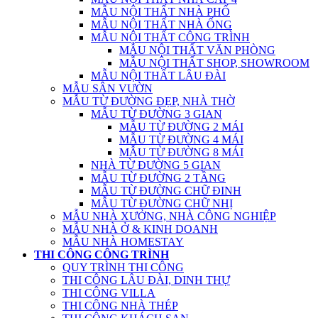
MẪU NỘI THẤT NHÀ PHỐ
MẪU NỘI THẤT NHÀ ỐNG
MẪU NỘI THẤT CÔNG TRÌNH
MẪU NỘI THẤT VĂN PHÒNG
MẪU NỘI THẤT SHOP, SHOWROOM
MẪU NỘI THẤT LÂU ĐÀI
MẪU SÂN VƯỜN
MẪU TỪ ĐƯỜNG ĐẸP, NHÀ THỜ
MẪU TỪ ĐƯỜNG 3 GIAN
MẪU TỪ ĐƯỜNG 2 MÁI
MẪU TỪ ĐƯỜNG 4 MÁI
MẪU TỪ ĐƯỜNG 8 MÁI
NHÀ TỪ ĐƯỜNG 5 GIAN
MẪU TỪ ĐƯỜNG 2 TẦNG
MẪU TỪ ĐƯỜNG CHỮ ĐINH
MẪU TỪ ĐƯỜNG CHỮ NHỊ
MẪU NHÀ XƯỞNG, NHÀ CÔNG NGHIỆP
MẪU NHÀ Ở & KINH DOANH
MẪU NHÀ HOMESTAY
THI CÔNG CÔNG TRÌNH
QUY TRÌNH THI CÔNG
THI CÔNG LÂU ĐÀI, DINH THỰ
THI CÔNG VILLA
THI CÔNG NHÀ THÉP