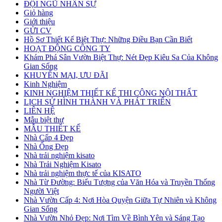
ĐỘI NGŨ NHÂN SỰ
Giỏ hàng
Giới thiệu
GỬI CV
Hồ Sơ Thiết Kế Biệt Thự: Những Điều Bạn Cần Biết
HOẠT ĐỘNG CÔNG TY
Khám Phá Sân Vườn Biệt Thự: Nét Đẹp Kiêu Sa Của Không
Gian Sống
KHUYẾN MẠI, ƯU ĐÃI
Kinh Nghiệm
KINH NGHIỆM THIẾT KẾ THI CÔNG NỘI THẤT
LỊCH SỬ HÌNH THÀNH VÀ PHÁT TRIỂN
LIÊN HỆ
Mẫu biệt thự
MẪU THIẾT KẾ
Nhà Cấp 4 Đẹp
Nhà Ống Đẹp
Nhà trải nghiệm kisato
Nhà Trải Nghiệm Kisato
Nhà trải nghiệm thực tế của KISATO
Nhà Từ Đường: Biểu Tượng của Văn Hóa và Truyền Thống
Người Việt
Nhà Vườn Cấp 4: Nơi Hòa Quyện Giữa Tự Nhiên và Không
Gian Sống
Nhà Vườn Nhỏ Đẹp: Nơi Tìm Về Bình Yên và Sáng Tạo