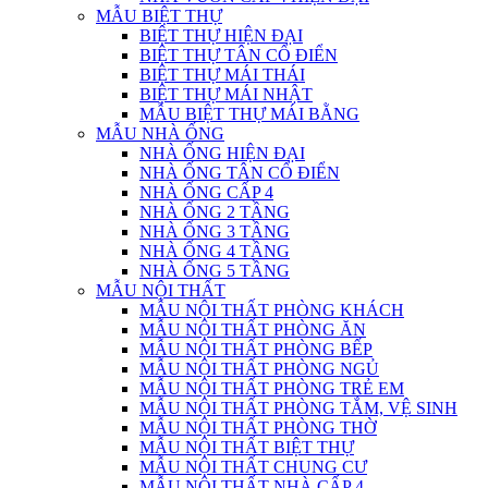
MẪU BIỆT THỰ
BIỆT THỰ HIỆN ĐẠI
BIỆT THỰ TÂN CỔ ĐIỂN
BIỆT THỰ MÁI THÁI
BIỆT THỰ MÁI NHẬT
MẪU BIỆT THỰ MÁI BẰNG
MẪU NHÀ ỐNG
NHÀ ỐNG HIỆN ĐẠI
NHÀ ỐNG TÂN CỔ ĐIỂN
NHÀ ỐNG CẤP 4
NHÀ ỐNG 2 TẦNG
NHÀ ỐNG 3 TẦNG
NHÀ ỐNG 4 TẦNG
NHÀ ỐNG 5 TẦNG
MẪU NỘI THẤT
MẪU NỘI THẤT PHÒNG KHÁCH
MẪU NỘI THẤT PHÒNG ĂN
MẪU NỘI THẤT PHÒNG BẾP
MẪU NỘI THẤT PHÒNG NGỦ
MẪU NỘI THẤT PHÒNG TRẺ EM
MẪU NỘI THẤT PHÒNG TẮM, VỆ SINH
MẪU NỘI THẤT PHÒNG THỜ
MẪU NỘI THẤT BIỆT THỰ
MẪU NỘI THẤT CHUNG CƯ
MẪU NỘI THẤT NHÀ CẤP 4