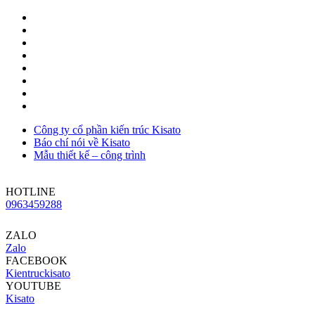
Công ty cổ phần kiến trúc Kisato
Báo chí nói về Kisato
Mẫu thiết kế – công trình
HOTLINE
0963459288
ZALO
Zalo
FACEBOOK
Kientruckisato
YOUTUBE
Kisato