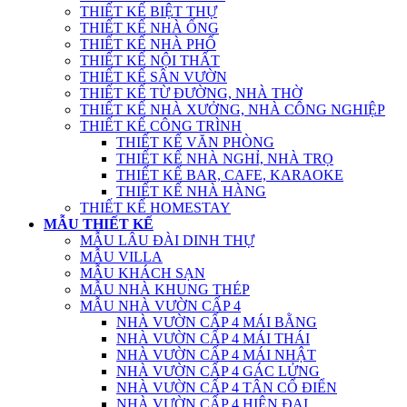
THIẾT KẾ BIỆT THỰ
THIẾT KẾ NHÀ ỐNG
THIẾT KẾ NHÀ PHỐ
THIẾT KẾ NỘI THẤT
THIẾT KẾ SÂN VƯỜN
THIẾT KẾ TỪ ĐƯỜNG, NHÀ THỜ
THIẾT KẾ NHÀ XƯỞNG, NHÀ CÔNG NGHIỆP
THIẾT KẾ CÔNG TRÌNH
THIẾT KẾ VĂN PHÒNG
THIẾT KẾ NHÀ NGHỈ, NHÀ TRỌ
THIẾT KẾ BAR, CAFE, KARAOKE
THIẾT KẾ NHÀ HÀNG
THIẾT KẾ HOMESTAY
MẪU THIẾT KẾ
MẪU LÂU ĐÀI DINH THỰ
MẪU VILLA
MẪU KHÁCH SẠN
MẪU NHÀ KHUNG THÉP
MẪU NHÀ VƯỜN CẤP 4
NHÀ VƯỜN CẤP 4 MÁI BẰNG
NHÀ VƯỜN CẤP 4 MÁI THÁI
NHÀ VƯỜN CẤP 4 MÁI NHẬT
NHÀ VƯỜN CẤP 4 GÁC LỬNG
NHÀ VƯỜN CẤP 4 TÂN CỔ ĐIỂN
NHÀ VƯỜN CẤP 4 HIỆN ĐẠI