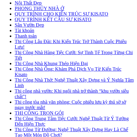
Nội Thất Đẹp
PHONG THỦY NHÀ Ở
QUY TRÌNH CHO KIẾN TRÚC SƯ KISATO
QUY TRÌNH KẾT CẤU SƯ KISATO
Sân Vườn Đẹp
Tài khoản
Thanh toán
Thi Công Lâu Đài: Khi Kiến Trúc Trở Thành Cuộc Phiêu
Lưu!
Thi Công Nhà Hàng Tiệc Cưới: Sự Tinh Tế Trong Từng Chi
Tiết
Thi Công Nhà Khung Thép Hiện Đại
Thi Công Nhà Ống: Khám Phá Dịch Vụ Từ Kiến Trúc
Kisato
Thi Công Nhà Thờ: Nghệ Thuật Xây Dựng và Ý Nghĩa Tâm
Linh
Thi công nhà vườn: Khi ngôi nhà trở thành “khu vườn siêu
chất”!
Thi công tòa nhà văn phòng: Cuộc phiêu lưu kỳ thú sờ sờ
ngay trước mắt!
THI CÔNG TRỌN GÓI
Thi Công Trung Tâm Tiệc Cưới: Nghệ Thuật Từ Ý Tưởng
Đến Hiện Thực
Thi Công Từ Đường: Nghệ Thuật Xây Dựng Hay Là Chế
Tạo Một Món Đồ Chơi?