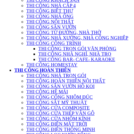
THI CÔNG KHÁCH SẠN
THI CÔNG NHÀ CẤP 4
THI CÔNG BIỆT THỰ
THI CÔNG NHÀ ỐNG
THI CÔNG NỘI THẤT
THI CÔNG SÂN VƯỜN
THI CÔNG TỪ ĐƯỜNG, NHÀ THỜ
THI CÔNG NHÀ XƯỞNG, NHÀ CÔNG NGHIỆP
THI CÔNG CÔNG TRÌNH
THI CÔNG TRỌN GÓI VĂN PHÒNG
THI CÔNG NHÀ NGHỈ, NHÀ TRỌ
THI CÔNG BAR- CAFE- KARAOKE
THI CÔNG HOMESTAY
THI CÔNG HOÀN THIỆN
THI CÔNG NHÀ TRỌN GÓI
THI CÔNG HOÀN THIỆN NỘI THẤT
THI CÔNG SÂN VƯỜN HỒ KOI
THI CÔNG HỆ MÁI
THI CÔNG CỔNG NHÔM ĐÚC
THI CÔNG SẮT MỸ THUẬT
THI CÔNG CỬA COMPOSITE
THI CÔNG CỬA THÉP VÂN GỖ
THI CÔNG CỬA NHÔM KÍNH
THI CÔNG ĐIỆN MẶT TRỜI
THI CÔNG ĐIỆN THÔNG MINH