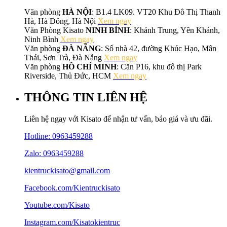
Văn phòng
HÀ NỘI
: B1.4 LK09. VT20 Khu Đô Thị Thanh
Hà, Hà Đông, Hà Nội
Xem ngay
Văn Phòng Kisato
NINH BÌNH
: Khánh Trung, Yên Khánh,
Ninh Bình
Xem ngay
Văn phòng
ĐÀ NẴNG
: Số nhà 42, đường Khúc Hạo, Mân
Thái, Sơn Trà, Đà Nẵng
Xem ngay
Văn phòng
HỒ CHÍ MINH
: Căn P16, khu đô thị Park
Riverside, Thủ Đức, HCM
Xem ngay
THÔNG TIN LIÊN HỆ
Liên hệ ngay với Kisato để nhận tư vấn, báo giá và ưu đãi.
Hotline:
0963459288
Zalo: 0963459288
kientruckisato@gmail.com
Facebook.com/Kientruckisato
Youtube.com/Kisato
Instagram.com/Kisatokientruc