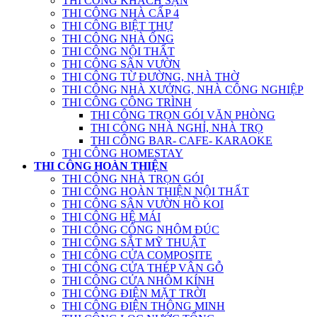
THI CÔNG KHÁCH SẠN
THI CÔNG NHÀ CẤP 4
THI CÔNG BIỆT THỰ
THI CÔNG NHÀ ỐNG
THI CÔNG NỘI THẤT
THI CÔNG SÂN VƯỜN
THI CÔNG TỪ ĐƯỜNG, NHÀ THỜ
THI CÔNG NHÀ XƯỞNG, NHÀ CÔNG NGHIỆP
THI CÔNG CÔNG TRÌNH
THI CÔNG TRỌN GÓI VĂN PHÒNG
THI CÔNG NHÀ NGHỈ, NHÀ TRỌ
THI CÔNG BAR- CAFE- KARAOKE
THI CÔNG HOMESTAY
THI CÔNG HOÀN THIỆN
THI CÔNG NHÀ TRỌN GÓI
THI CÔNG HOÀN THIỆN NỘI THẤT
THI CÔNG SÂN VƯỜN HỒ KOI
THI CÔNG HỆ MÁI
THI CÔNG CỔNG NHÔM ĐÚC
THI CÔNG SẮT MỸ THUẬT
THI CÔNG CỬA COMPOSITE
THI CÔNG CỬA THÉP VÂN GỖ
THI CÔNG CỬA NHÔM KÍNH
THI CÔNG ĐIỆN MẶT TRỜI
THI CÔNG ĐIỆN THÔNG MINH