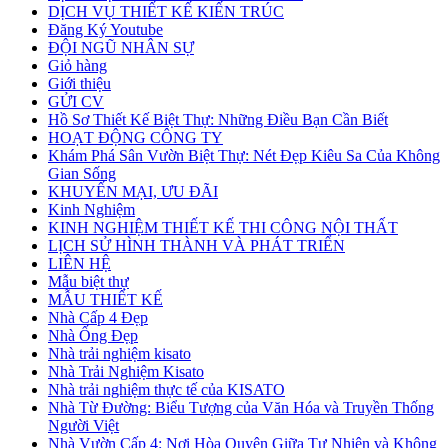
DỊCH VỤ THIẾT KẾ KIẾN TRÚC
Đăng Ký Youtube
ĐỘI NGŨ NHÂN SỰ
Giỏ hàng
Giới thiệu
GỬI CV
Hồ Sơ Thiết Kế Biệt Thự: Những Điều Bạn Cần Biết
HOẠT ĐỘNG CÔNG TY
Khám Phá Sân Vườn Biệt Thự: Nét Đẹp Kiêu Sa Của Không
Gian Sống
KHUYẾN MẠI, ƯU ĐÃI
Kinh Nghiệm
KINH NGHIỆM THIẾT KẾ THI CÔNG NỘI THẤT
LỊCH SỬ HÌNH THÀNH VÀ PHÁT TRIỂN
LIÊN HỆ
Mẫu biệt thự
MẪU THIẾT KẾ
Nhà Cấp 4 Đẹp
Nhà Ống Đẹp
Nhà trải nghiệm kisato
Nhà Trải Nghiệm Kisato
Nhà trải nghiệm thực tế của KISATO
Nhà Từ Đường: Biểu Tượng của Văn Hóa và Truyền Thống
Người Việt
Nhà Vườn Cấp 4: Nơi Hòa Quyện Giữa Tự Nhiên và Không