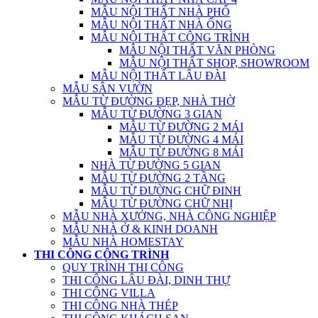
MẪU NỘI THẤT NHÀ PHỐ
MẪU NỘI THẤT NHÀ ỐNG
MẪU NỘI THẤT CÔNG TRÌNH
MẪU NỘI THẤT VĂN PHÒNG
MẪU NỘI THẤT SHOP, SHOWROOM
MẪU NỘI THẤT LÂU ĐÀI
MẪU SÂN VƯỜN
MẪU TỪ ĐƯỜNG ĐẸP, NHÀ THỜ
MẪU TỪ ĐƯỜNG 3 GIAN
MẪU TỪ ĐƯỜNG 2 MÁI
MẪU TỪ ĐƯỜNG 4 MÁI
MẪU TỪ ĐƯỜNG 8 MÁI
NHÀ TỪ ĐƯỜNG 5 GIAN
MẪU TỪ ĐƯỜNG 2 TẦNG
MẪU TỪ ĐƯỜNG CHỮ ĐINH
MẪU TỪ ĐƯỜNG CHỮ NHỊ
MẪU NHÀ XƯỞNG, NHÀ CÔNG NGHIỆP
MẪU NHÀ Ở & KINH DOANH
MẪU NHÀ HOMESTAY
THI CÔNG CÔNG TRÌNH
QUY TRÌNH THI CÔNG
THI CÔNG LÂU ĐÀI, DINH THỰ
THI CÔNG VILLA
THI CÔNG NHÀ THÉP