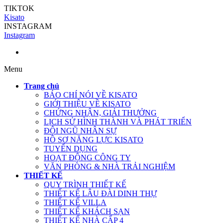
TIKTOK
Kisato
INSTAGRAM
Instagram
Menu
Trang chủ
BÁO CHÍ NÓI VỀ KISATO
GIỚI THIỆU VỀ KISATO
CHỨNG NHẬN, GIẢI THƯỞNG
LỊCH SỬ HÌNH THÀNH VÀ PHÁT TRIỂN
ĐỘI NGŨ NHÂN SỰ
HỒ SƠ NĂNG LỰC KISATO
TUYỂN DỤNG
HOẠT ĐỘNG CÔNG TY
VĂN PHÒNG & NHÀ TRẢI NGHIỆM
THIẾT KẾ
QUY TRÌNH THIẾT KẾ
THIẾT KẾ LÂU ĐÀI DINH THỰ
THIẾT KẾ VILLA
THIẾT KẾ KHÁCH SẠN
THIẾT KẾ NHÀ CẤP 4