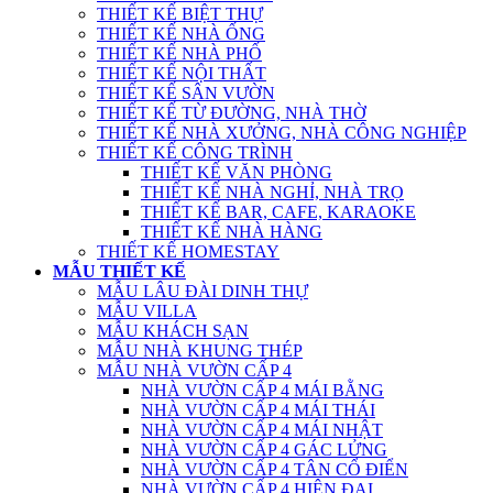
THIẾT KẾ BIỆT THỰ
THIẾT KẾ NHÀ ỐNG
THIẾT KẾ NHÀ PHỐ
THIẾT KẾ NỘI THẤT
THIẾT KẾ SÂN VƯỜN
THIẾT KẾ TỪ ĐƯỜNG, NHÀ THỜ
THIẾT KẾ NHÀ XƯỞNG, NHÀ CÔNG NGHIỆP
THIẾT KẾ CÔNG TRÌNH
THIẾT KẾ VĂN PHÒNG
THIẾT KẾ NHÀ NGHỈ, NHÀ TRỌ
THIẾT KẾ BAR, CAFE, KARAOKE
THIẾT KẾ NHÀ HÀNG
THIẾT KẾ HOMESTAY
MẪU THIẾT KẾ
MẪU LÂU ĐÀI DINH THỰ
MẪU VILLA
MẪU KHÁCH SẠN
MẪU NHÀ KHUNG THÉP
MẪU NHÀ VƯỜN CẤP 4
NHÀ VƯỜN CẤP 4 MÁI BẰNG
NHÀ VƯỜN CẤP 4 MÁI THÁI
NHÀ VƯỜN CẤP 4 MÁI NHẬT
NHÀ VƯỜN CẤP 4 GÁC LỬNG
NHÀ VƯỜN CẤP 4 TÂN CỔ ĐIỂN
NHÀ VƯỜN CẤP 4 HIỆN ĐẠI