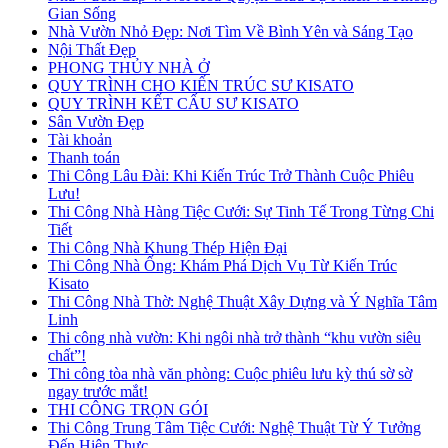
Gian Sống
Nhà Vườn Nhỏ Đẹp: Nơi Tìm Về Bình Yên và Sáng Tạo
Nội Thất Đẹp
PHONG THỦY NHÀ Ở
QUY TRÌNH CHO KIẾN TRÚC SƯ KISATO
QUY TRÌNH KẾT CẤU SƯ KISATO
Sân Vườn Đẹp
Tài khoản
Thanh toán
Thi Công Lâu Đài: Khi Kiến Trúc Trở Thành Cuộc Phiêu
Lưu!
Thi Công Nhà Hàng Tiệc Cưới: Sự Tinh Tế Trong Từng Chi
Tiết
Thi Công Nhà Khung Thép Hiện Đại
Thi Công Nhà Ống: Khám Phá Dịch Vụ Từ Kiến Trúc
Kisato
Thi Công Nhà Thờ: Nghệ Thuật Xây Dựng và Ý Nghĩa Tâm
Linh
Thi công nhà vườn: Khi ngôi nhà trở thành “khu vườn siêu
chất”!
Thi công tòa nhà văn phòng: Cuộc phiêu lưu kỳ thú sờ sờ
ngay trước mắt!
THI CÔNG TRỌN GÓI
Thi Công Trung Tâm Tiệc Cưới: Nghệ Thuật Từ Ý Tưởng
Đến Hiện Thực