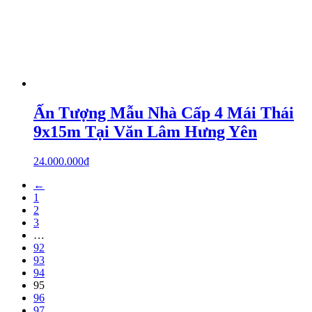
Ấn Tượng Mẫu Nhà Cấp 4 Mái Thái
9x15m Tại Văn Lâm Hưng Yên
24.000.000
₫
←
1
2
3
…
92
93
94
95
96
97