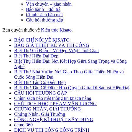
Vận chuyển – giao nhận
Bảo hành – đổi trả
Chính sách bảo mật
Câu hỏi thường gặp
Bản quyền thuộc về
Kiến trúc Kisato
.
BÁO CHÍ NÓI VỀ KISATO
BÁO GIÁ THIẾT KẾ VÀ THI CÔNG
Biệt Thự Cổ Điển – Vẻ Đẹp Vượt Thời Gian
Biệt Thự Hiện Đại Đẹp
Biệt Thự Hiện Đại: Nơi Kết Hợp Giữa Sang Trọng và Công
Nghệ
Biệt Thự Nhà Vườn: Nơi Giao Thoa Giữa Thiên Nhiên và
Cuộc Sống Hiện Đại
Biệt Thự Tân Cổ Điển Đẹp
Biệt Thự Tân Cổ Điển: Hòa Quyện Giữa Di Sản và Hiện Đại
CÂU HỎI THƯỜNG GẶP
Chính sách bảo mật thông tin khách hàng
CHỦ TỊCH HĐQT PHẠM VĂN LƯƠNG
CHỨNG NHẬN, GIẢI THƯỞNG
Chứng Nhận, Giải Thưởng
CÔNG NGHỆ KĨ THUẬT XÂY DỰNG
demo 360
DỊCH VỤ THI CÔNG CÔNG TRÌNH