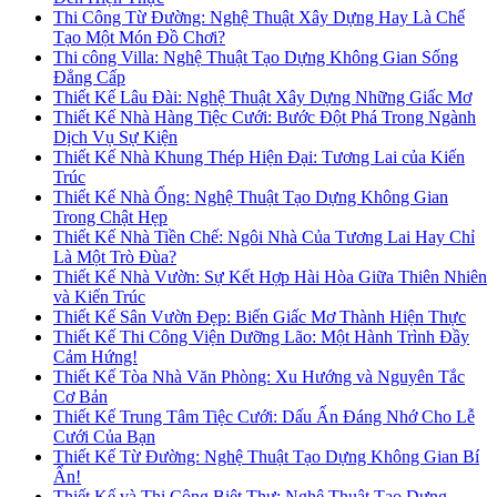
Thi Công Từ Đường: Nghệ Thuật Xây Dựng Hay Là Chế
Tạo Một Món Đồ Chơi?
Thi công Villa: Nghệ Thuật Tạo Dựng Không Gian Sống
Đẳng Cấp
Thiết Kế Lâu Đài: Nghệ Thuật Xây Dựng Những Giấc Mơ
Thiết Kế Nhà Hàng Tiệc Cưới: Bước Đột Phá Trong Ngành
Dịch Vụ Sự Kiện
Thiết Kế Nhà Khung Thép Hiện Đại: Tương Lai của Kiến
Trúc
Thiết Kế Nhà Ống: Nghệ Thuật Tạo Dựng Không Gian
Trong Chật Hẹp
Thiết Kế Nhà Tiền Chế: Ngôi Nhà Của Tương Lai Hay Chỉ
Là Một Trò Đùa?
Thiết Kế Nhà Vườn: Sự Kết Hợp Hài Hòa Giữa Thiên Nhiên
và Kiến Trúc
Thiết Kế Sân Vườn Đẹp: Biến Giấc Mơ Thành Hiện Thực
Thiết Kế Thi Công Viện Dưỡng Lão: Một Hành Trình Đầy
Cảm Hứng!
Thiết Kế Tòa Nhà Văn Phòng: Xu Hướng và Nguyên Tắc
Cơ Bản
Thiết Kế Trung Tâm Tiệc Cưới: Dấu Ấn Đáng Nhớ Cho Lễ
Cưới Của Bạn
Thiết Kế Từ Đường: Nghệ Thuật Tạo Dựng Không Gian Bí
Ẩn!
Thiết Kế và Thi Công Biệt Thự: Nghệ Thuật Tạo Dựng