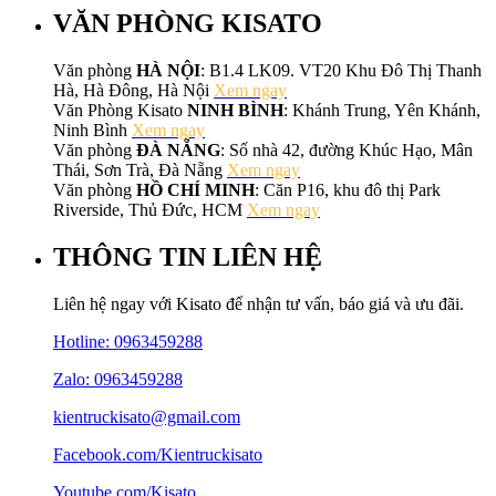
VĂN PHÒNG KISATO
Văn phòng
HÀ NỘI
: B1.4 LK09. VT20 Khu Đô Thị Thanh
Hà, Hà Đông, Hà Nội
Xem ngay
Văn Phòng Kisato
NINH BÌNH
: Khánh Trung, Yên Khánh,
Ninh Bình
Xem ngay
Văn phòng
ĐÀ NẴNG
: Số nhà 42, đường Khúc Hạo, Mân
Thái, Sơn Trà, Đà Nẵng
Xem ngay
Văn phòng
HỒ CHÍ MINH
: Căn P16, khu đô thị Park
Riverside, Thủ Đức, HCM
Xem ngay
THÔNG TIN LIÊN HỆ
Liên hệ ngay với Kisato để nhận tư vấn, báo giá và ưu đãi.
Hotline:
0963459288
Zalo: 0963459288
kientruckisato@gmail.com
Facebook.com/Kientruckisato
Youtube.com/Kisato