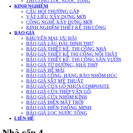
THI CÔNG LỌC NƯỚC TỔNG
KINH NGHIỆM
CÂU HỎI THƯỜNG GẶP
VẬT LIỆU XÂY DỰNG MỚI
CÔNG NGHỆ XÂY DỰNG MỚI
KINH NGHIỆM THIẾT KẾ THI CÔNG
BÁO GIÁ
KHUYẾN MẠI, ƯU ĐÃI
BÁO GIÁ LÂU ĐÀI, DINH THỰ
BÁO GIÁ THIẾT KẾ, THI CÔNG NHÀ
BÁO GIÁ THIẾT KẾ THI CÔNG NỘI THẤT
BÁO GIÁ THIẾT KẾ, THI CÔNG SÂN VƯỜN
BÁO GIÁ TỪ ĐƯỜNG, NHÀ THỜ
BÁO GIÁ HỆ MÁI
BÁO GIÁ CỔNG, HÀNG RÀO NHÔM ĐÚC
BÁO GIÁ SẮT MỸ THUẬT
BÁO GIÁ CỬA GỖ NHỰA COMPOSITE
BÁO GIÁ CỬA THÉP VÂN GỖ
BÁO GIÁ CỬA NHÔM KÍNH
BÁO GIÁ ĐIỆN MẶT TRỜI
BÁO GIÁ ĐIỆN THÔNG MINH
BÁO GIÁ LỌC NƯỚC TỔNG
LIÊN HỆ
Nhà cấp 4