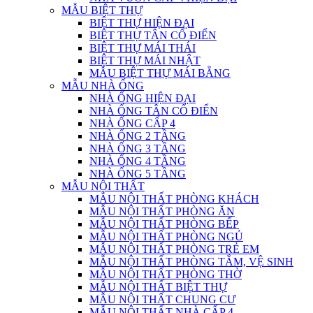
MẪU BIỆT THỰ
BIỆT THỰ HIỆN ĐẠI
BIỆT THỰ TÂN CỔ ĐIỂN
BIỆT THỰ MÁI THÁI
BIỆT THỰ MÁI NHẬT
MẪU BIỆT THỰ MÁI BẰNG
MẪU NHÀ ỐNG
NHÀ ỐNG HIỆN ĐẠI
NHÀ ỐNG TÂN CỔ ĐIỂN
NHÀ ỐNG CẤP 4
NHÀ ỐNG 2 TẦNG
NHÀ ỐNG 3 TẦNG
NHÀ ỐNG 4 TẦNG
NHÀ ỐNG 5 TẦNG
MẪU NỘI THẤT
MẪU NỘI THẤT PHÒNG KHÁCH
MẪU NỘI THẤT PHÒNG ĂN
MẪU NỘI THẤT PHÒNG BẾP
MẪU NỘI THẤT PHÒNG NGỦ
MẪU NỘI THẤT PHÒNG TRẺ EM
MẪU NỘI THẤT PHÒNG TẮM, VỆ SINH
MẪU NỘI THẤT PHÒNG THỜ
MẪU NỘI THẤT BIỆT THỰ
MẪU NỘI THẤT CHUNG CƯ
MẪU NỘI THẤT NHÀ CẤP 4