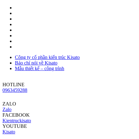
Công ty cổ phần kiến trúc Kisato
Báo chí nói về Kisato
Mẫu thiết kế – công trình
HOTLINE
0963459288
ZALO
Zalo
FACEBOOK
Kientruckisato
YOUTUBE
Kisato