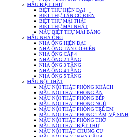
MẪU BIỆT THỰ
BIỆT THỰ HIỆN ĐẠI
BIỆT THỰ TÂN CỔ ĐIỂN
BIỆT THỰ MÁI THÁI
BIỆT THỰ MÁI NHẬT
MẪU BIỆT THỰ MÁI BẰNG
MẪU NHÀ ỐNG
NHÀ ỐNG HIỆN ĐẠI
NHÀ ỐNG TÂN CỔ ĐIỂN
NHÀ ỐNG CẤP 4
NHÀ ỐNG 2 TẦNG
NHÀ ỐNG 3 TẦNG
NHÀ ỐNG 4 TẦNG
NHÀ ỐNG 5 TẦNG
MẪU NỘI THẤT
MẪU NỘI THẤT PHÒNG KHÁCH
MẪU NỘI THẤT PHÒNG ĂN
MẪU NỘI THẤT PHÒNG BẾP
MẪU NỘI THẤT PHÒNG NGỦ
MẪU NỘI THẤT PHÒNG TRẺ EM
MẪU NỘI THẤT PHÒNG TẮM, VỆ SINH
MẪU NỘI THẤT PHÒNG THỜ
MẪU NỘI THẤT BIỆT THỰ
MẪU NỘI THẤT CHUNG CƯ
MẪU NỘI THẤT NHÀ CẤP 4