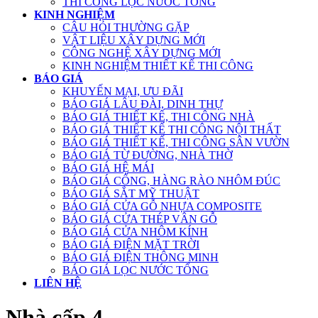
THI CÔNG LỌC NƯỚC TỔNG
KINH NGHIỆM
CÂU HỎI THƯỜNG GẶP
VẬT LIỆU XÂY DỰNG MỚI
CÔNG NGHỆ XÂY DỰNG MỚI
KINH NGHIỆM THIẾT KẾ THI CÔNG
BÁO GIÁ
KHUYẾN MẠI, ƯU ĐÃI
BÁO GIÁ LÂU ĐÀI, DINH THỰ
BÁO GIÁ THIẾT KẾ, THI CÔNG NHÀ
BÁO GIÁ THIẾT KẾ THI CÔNG NỘI THẤT
BÁO GIÁ THIẾT KẾ, THI CÔNG SÂN VƯỜN
BÁO GIÁ TỪ ĐƯỜNG, NHÀ THỜ
BÁO GIÁ HỆ MÁI
BÁO GIÁ CỔNG, HÀNG RÀO NHÔM ĐÚC
BÁO GIÁ SẮT MỸ THUẬT
BÁO GIÁ CỬA GỖ NHỰA COMPOSITE
BÁO GIÁ CỬA THÉP VÂN GỖ
BÁO GIÁ CỬA NHÔM KÍNH
BÁO GIÁ ĐIỆN MẶT TRỜI
BÁO GIÁ ĐIỆN THÔNG MINH
BÁO GIÁ LỌC NƯỚC TỔNG
LIÊN HỆ
Nhà cấp 4