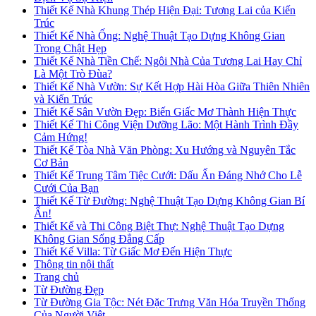
Thiết Kế Nhà Khung Thép Hiện Đại: Tương Lai của Kiến
Trúc
Thiết Kế Nhà Ống: Nghệ Thuật Tạo Dựng Không Gian
Trong Chật Hẹp
Thiết Kế Nhà Tiền Chế: Ngôi Nhà Của Tương Lai Hay Chỉ
Là Một Trò Đùa?
Thiết Kế Nhà Vườn: Sự Kết Hợp Hài Hòa Giữa Thiên Nhiên
và Kiến Trúc
Thiết Kế Sân Vườn Đẹp: Biến Giấc Mơ Thành Hiện Thực
Thiết Kế Thi Công Viện Dưỡng Lão: Một Hành Trình Đầy
Cảm Hứng!
Thiết Kế Tòa Nhà Văn Phòng: Xu Hướng và Nguyên Tắc
Cơ Bản
Thiết Kế Trung Tâm Tiệc Cưới: Dấu Ấn Đáng Nhớ Cho Lễ
Cưới Của Bạn
Thiết Kế Từ Đường: Nghệ Thuật Tạo Dựng Không Gian Bí
Ẩn!
Thiết Kế và Thi Công Biệt Thự: Nghệ Thuật Tạo Dựng
Không Gian Sống Đẳng Cấp
Thiết Kế Villa: Từ Giấc Mơ Đến Hiện Thực
Thông tin nội thất
Trang chủ
Từ Đường Đẹp
Từ Đường Gia Tộc: Nét Đặc Trưng Văn Hóa Truyền Thống
Của Người Việt