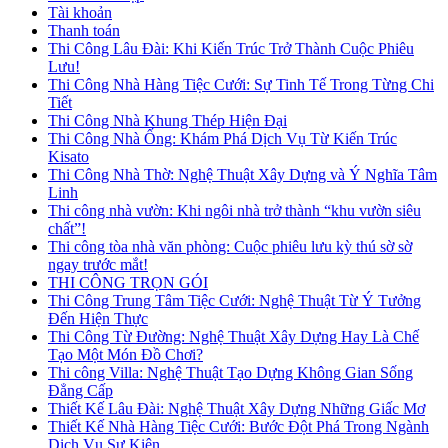
Tài khoản
Thanh toán
Thi Công Lâu Đài: Khi Kiến Trúc Trở Thành Cuộc Phiêu
Lưu!
Thi Công Nhà Hàng Tiệc Cưới: Sự Tinh Tế Trong Từng Chi
Tiết
Thi Công Nhà Khung Thép Hiện Đại
Thi Công Nhà Ống: Khám Phá Dịch Vụ Từ Kiến Trúc
Kisato
Thi Công Nhà Thờ: Nghệ Thuật Xây Dựng và Ý Nghĩa Tâm
Linh
Thi công nhà vườn: Khi ngôi nhà trở thành “khu vườn siêu
chất”!
Thi công tòa nhà văn phòng: Cuộc phiêu lưu kỳ thú sờ sờ
ngay trước mắt!
THI CÔNG TRỌN GÓI
Thi Công Trung Tâm Tiệc Cưới: Nghệ Thuật Từ Ý Tưởng
Đến Hiện Thực
Thi Công Từ Đường: Nghệ Thuật Xây Dựng Hay Là Chế
Tạo Một Món Đồ Chơi?
Thi công Villa: Nghệ Thuật Tạo Dựng Không Gian Sống
Đẳng Cấp
Thiết Kế Lâu Đài: Nghệ Thuật Xây Dựng Những Giấc Mơ
Thiết Kế Nhà Hàng Tiệc Cưới: Bước Đột Phá Trong Ngành
Dịch Vụ Sự Kiện