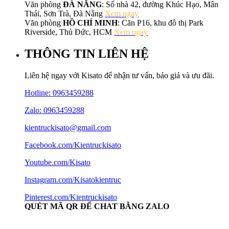
Văn phòng
ĐÀ NẴNG
: Số nhà 42, đường Khúc Hạo, Mân
Thái, Sơn Trà, Đà Nẵng
Xem ngay
Văn phòng
HỒ CHÍ MINH
: Căn P16, khu đô thị Park
Riverside, Thủ Đức, HCM
Xem ngay
THÔNG TIN LIÊN HỆ
Liên hệ ngay với Kisato để nhận tư vấn, báo giá và ưu đãi.
Hotline:
0963459288
Zalo: 0963459288
kientruckisato@gmail.com
Facebook.com/Kientruckisato
Youtube.com/Kisato
Instagram.com/Kisatokientruc
Pinterest.com/Kientruckisato
QUÉT MÃ QR ĐỂ CHAT BẰNG ZALO