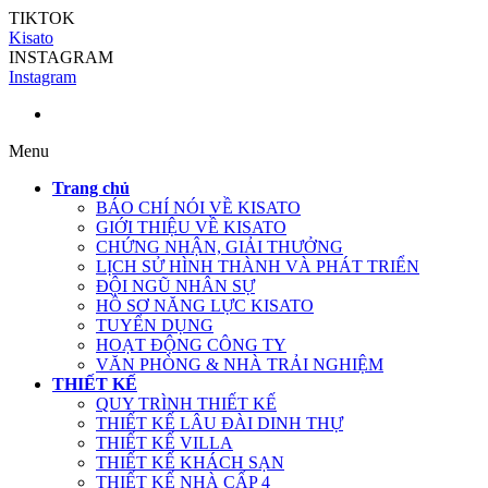
TIKTOK
Kisato
INSTAGRAM
Instagram
Menu
Trang chủ
BÁO CHÍ NÓI VỀ KISATO
GIỚI THIỆU VỀ KISATO
CHỨNG NHẬN, GIẢI THƯỞNG
LỊCH SỬ HÌNH THÀNH VÀ PHÁT TRIỂN
ĐỘI NGŨ NHÂN SỰ
HỒ SƠ NĂNG LỰC KISATO
TUYỂN DỤNG
HOẠT ĐỘNG CÔNG TY
VĂN PHÒNG & NHÀ TRẢI NGHIỆM
THIẾT KẾ
QUY TRÌNH THIẾT KẾ
THIẾT KẾ LÂU ĐÀI DINH THỰ
THIẾT KẾ VILLA
THIẾT KẾ KHÁCH SẠN
THIẾT KẾ NHÀ CẤP 4