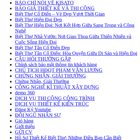
BÁO CHÍ NÓI VỀ KISATO
BÁO GIÁ THIẾT KẾ VÀ THI CÔNG
Biệt Thự Cổ Điển – Vẻ Đẹp Vượt Thời Gian
Biệt Thự Hiện Đại Đẹp
Biệt Thự Hiện Đại: Nơi Kết Hợp Giữa Sang Trọng và Công
Nghệ
Biệt Thự Nhà Vườn: Nơi Giao Thoa Giữa Thiên Nhiên và
Cuộc Sống Hiện Đại
Biệt Thự Tân Cổ Điển Đẹp
Biệt Thự Tân Cổ Điển: Hòa Quyện Giữa Di Sản và Hiện Đại
CÂU HỎI THƯỜNG GẶP
Chính sách bảo mật thông tin khách hàng
CHỦ TỊCH HĐQT PHẠM VĂN LƯƠNG
CHỨNG NHẬN, GIẢI THƯỞNG
Chứng Nhận, Giải Thưởng
CÔNG NGHỆ KĨ THUẬT XÂY DỰNG
demo 360
DỊCH VỤ THI CÔNG CÔNG TRÌNH
DỊCH VỤ THIẾT KẾ KIẾN TRÚC
Đăng Ký Youtube
ĐỘI NGŨ NHÂN SỰ
Giỏ hàng
Giới thiệu
GỬI CV
Hồ Sơ Thiết Kế Biệt Thự: Những Điều Bạn Cần Biết