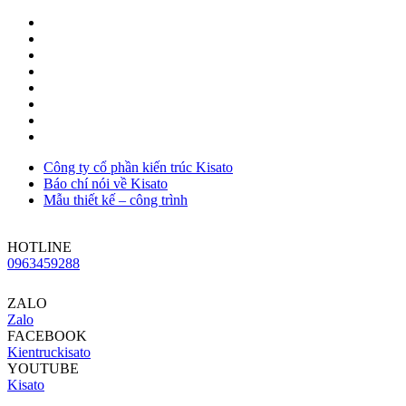
Công ty cổ phần kiến trúc Kisato
Báo chí nói về Kisato
Mẫu thiết kế – công trình
HOTLINE
0963459288
ZALO
Zalo
FACEBOOK
Kientruckisato
YOUTUBE
Kisato