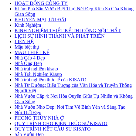
HOẠT ĐỘNG CÔNG TY
Khám Phá Sân Vườn Biệt Thự: Nét Đẹp Kiêu Sa Của Không
Gian Sống
KHUYẾN MẠI, ƯU ĐÃI
Kinh Nghiệm
KINH NGHIỆM THIẾT KẾ THI CÔNG NỘI THẤT
LỊCH SỬ HÌNH THÀNH VÀ PHÁT TRIỂN
LIÊN HỆ
Mẫu biệt thự
MẪU THIẾT KẾ
Nhà Cấp 4 Đẹp
Nhà Ống Đẹp
Nhà trải nghiệm kisato
Nhà Trải Nghiệm Kisato
Nhà trải nghiệm thực tế của KISATO
Nhà Từ Đường: Biểu Tượng của Văn Hóa và Truyền Thống
Người Việt
Nhà Vườn Cấp 4: Nơi Hòa Quyện Giữa Tự Nhiên và Không
Gian Sống
Nhà Vườn Nhỏ Đẹp: Nơi Tìm Về Bình Yên và Sáng Tạo
Nội Thất Đẹp
PHONG THỦY NHÀ Ở
QUY TRÌNH CHO KIẾN TRÚC SƯ KISATO
QUY TRÌNH KẾT CẤU SƯ KISATO
Sân Vườn Đẹp