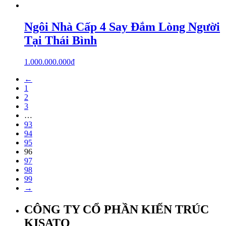
Ngôi Nhà Cấp 4 Say Đắm Lòng Người
Tại Thái Bình
1.000.000.000
₫
←
1
2
3
…
93
94
95
96
97
98
99
→
CÔNG TY CỔ PHẦN KIẾN TRÚC
KISATO