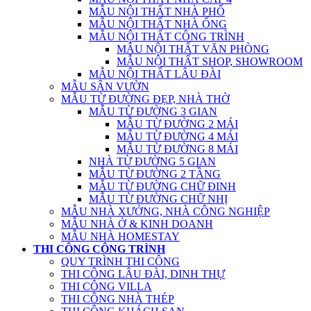
MẪU NỘI THẤT NHÀ PHỐ
MẪU NỘI THẤT NHÀ ỐNG
MẪU NỘI THẤT CÔNG TRÌNH
MẪU NỘI THẤT VĂN PHÒNG
MẪU NỘI THẤT SHOP, SHOWROOM
MẪU NỘI THẤT LÂU ĐÀI
MẪU SÂN VƯỜN
MẪU TỪ ĐƯỜNG ĐẸP, NHÀ THỜ
MẪU TỪ ĐƯỜNG 3 GIAN
MẪU TỪ ĐƯỜNG 2 MÁI
MẪU TỪ ĐƯỜNG 4 MÁI
MẪU TỪ ĐƯỜNG 8 MÁI
NHÀ TỪ ĐƯỜNG 5 GIAN
MẪU TỪ ĐƯỜNG 2 TẦNG
MẪU TỪ ĐƯỜNG CHỮ ĐINH
MẪU TỪ ĐƯỜNG CHỮ NHỊ
MẪU NHÀ XƯỞNG, NHÀ CÔNG NGHIỆP
MẪU NHÀ Ở & KINH DOANH
MẪU NHÀ HOMESTAY
THI CÔNG CÔNG TRÌNH
QUY TRÌNH THI CÔNG
THI CÔNG LÂU ĐÀI, DINH THỰ
THI CÔNG VILLA
THI CÔNG NHÀ THÉP