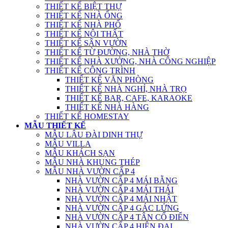
THIẾT KẾ BIỆT THỰ
THIẾT KẾ NHÀ ỐNG
THIẾT KẾ NHÀ PHỐ
THIẾT KẾ NỘI THẤT
THIẾT KẾ SÂN VƯỜN
THIẾT KẾ TỪ ĐƯỜNG, NHÀ THỜ
THIẾT KẾ NHÀ XƯỞNG, NHÀ CÔNG NGHIỆP
THIẾT KẾ CÔNG TRÌNH
THIẾT KẾ VĂN PHÒNG
THIẾT KẾ NHÀ NGHỈ, NHÀ TRỌ
THIẾT KẾ BAR, CAFE, KARAOKE
THIẾT KẾ NHÀ HÀNG
THIẾT KẾ HOMESTAY
MẪU THIẾT KẾ
MẪU LÂU ĐÀI DINH THỰ
MẪU VILLA
MẪU KHÁCH SẠN
MẪU NHÀ KHUNG THÉP
MẪU NHÀ VƯỜN CẤP 4
NHÀ VƯỜN CẤP 4 MÁI BẰNG
NHÀ VƯỜN CẤP 4 MÁI THÁI
NHÀ VƯỜN CẤP 4 MÁI NHẬT
NHÀ VƯỜN CẤP 4 GÁC LỬNG
NHÀ VƯỜN CẤP 4 TÂN CỔ ĐIỂN
NHÀ VƯỜN CẤP 4 HIỆN ĐẠI