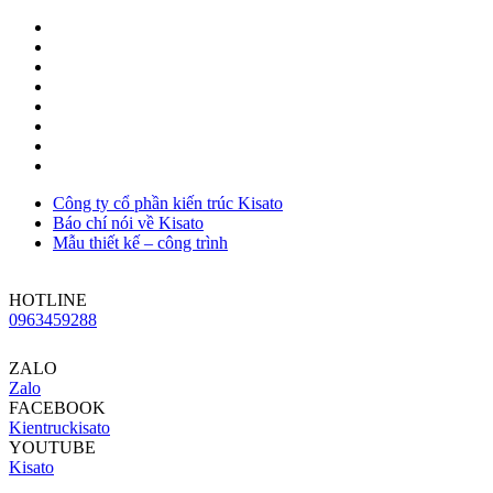
Công ty cổ phần kiến trúc Kisato
Báo chí nói về Kisato
Mẫu thiết kế – công trình
HOTLINE
0963459288
ZALO
Zalo
FACEBOOK
Kientruckisato
YOUTUBE
Kisato