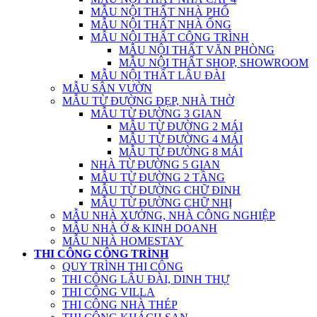
MẪU NỘI THẤT NHÀ PHỐ
MẪU NỘI THẤT NHÀ ỐNG
MẪU NỘI THẤT CÔNG TRÌNH
MẪU NỘI THẤT VĂN PHÒNG
MẪU NỘI THẤT SHOP, SHOWROOM
MẪU NỘI THẤT LÂU ĐÀI
MẪU SÂN VƯỜN
MẪU TỪ ĐƯỜNG ĐẸP, NHÀ THỜ
MẪU TỪ ĐƯỜNG 3 GIAN
MẪU TỪ ĐƯỜNG 2 MÁI
MẪU TỪ ĐƯỜNG 4 MÁI
MẪU TỪ ĐƯỜNG 8 MÁI
NHÀ TỪ ĐƯỜNG 5 GIAN
MẪU TỪ ĐƯỜNG 2 TẦNG
MẪU TỪ ĐƯỜNG CHỮ ĐINH
MẪU TỪ ĐƯỜNG CHỮ NHỊ
MẪU NHÀ XƯỞNG, NHÀ CÔNG NGHIỆP
MẪU NHÀ Ở & KINH DOANH
MẪU NHÀ HOMESTAY
THI CÔNG CÔNG TRÌNH
QUY TRÌNH THI CÔNG
THI CÔNG LÂU ĐÀI, DINH THỰ
THI CÔNG VILLA
THI CÔNG NHÀ THÉP