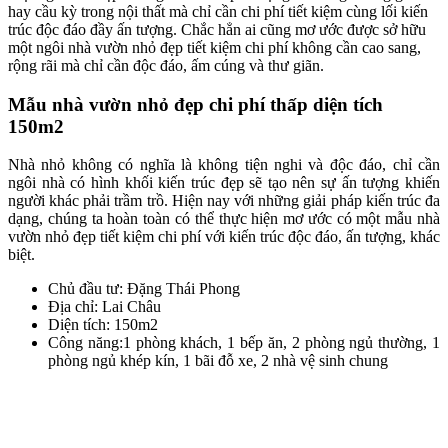
hay cầu kỳ trong nội thất mà chỉ cần chi phí tiết kiệm cùng lối kiến
trúc độc đáo đầy ấn tượng. Chắc hẳn ai cũng mơ ước được sở hữu
một ngôi nhà vườn nhỏ đẹp tiết kiệm chi phí không cần cao sang,
rộng rãi mà chỉ cần độc đáo, ấm cúng và thư giãn.
Mẫu nhà vườn nhỏ đẹp chi phí thấp diện tích
150m2
Nhà nhỏ không có nghĩa là không tiện nghi và độc đáo, chỉ cần
ngôi nhà có hình khối kiến trúc đẹp sẽ tạo nên sự ấn tượng khiến
người khác phải trầm trồ. Hiện nay với những giải pháp kiến trúc đa
dạng, chúng ta hoàn toàn có thể thực hiện mơ ước có một mẫu nhà
vườn nhỏ đẹp tiết kiệm chi phí với kiến trúc độc đáo, ấn tượng, khác
biệt.
Chủ đầu tư: Đặng Thái Phong
Địa chỉ: Lai Châu
Diện tích: 150m2
Công năng:1 phòng khách, 1 bếp ăn, 2 phòng ngủ thường, 1
phòng ngủ khép kín, 1 bãi đỗ xe, 2 nhà vệ sinh chung