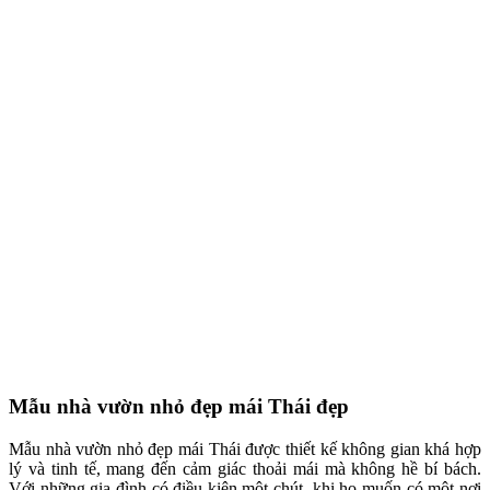
Mẫu nhà vườn nhỏ đẹp mái Thái đẹp
Mẫu nhà vườn nhỏ đẹp mái Thái được thiết kế không gian khá hợp
lý và tinh tế, mang đến cảm giác thoải mái mà không hề bí bách.
Với những gia đình có điều kiện một chút, khi họ muốn có một nơi