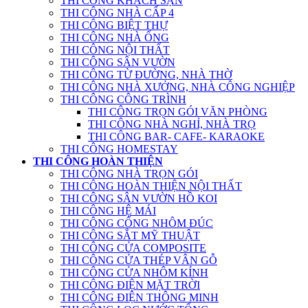
THI CÔNG KHÁCH SẠN
THI CÔNG NHÀ CẤP 4
THI CÔNG BIỆT THỰ
THI CÔNG NHÀ ỐNG
THI CÔNG NỘI THẤT
THI CÔNG SÂN VƯỜN
THI CÔNG TỪ ĐƯỜNG, NHÀ THỜ
THI CÔNG NHÀ XƯỞNG, NHÀ CÔNG NGHIỆP
THI CÔNG CÔNG TRÌNH
THI CÔNG TRỌN GÓI VĂN PHÒNG
THI CÔNG NHÀ NGHỈ, NHÀ TRỌ
THI CÔNG BAR- CAFE- KARAOKE
THI CÔNG HOMESTAY
THI CÔNG HOÀN THIỆN
THI CÔNG NHÀ TRỌN GÓI
THI CÔNG HOÀN THIỆN NỘI THẤT
THI CÔNG SÂN VƯỜN HỒ KOI
THI CÔNG HỆ MÁI
THI CÔNG CỔNG NHÔM ĐÚC
THI CÔNG SẮT MỸ THUẬT
THI CÔNG CỬA COMPOSITE
THI CÔNG CỬA THÉP VÂN GỖ
THI CÔNG CỬA NHÔM KÍNH
THI CÔNG ĐIỆN MẶT TRỜI
THI CÔNG ĐIỆN THÔNG MINH