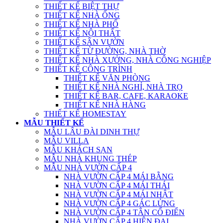
THIẾT KẾ BIỆT THỰ
THIẾT KẾ NHÀ ỐNG
THIẾT KẾ NHÀ PHỐ
THIẾT KẾ NỘI THẤT
THIẾT KẾ SÂN VƯỜN
THIẾT KẾ TỪ ĐƯỜNG, NHÀ THỜ
THIẾT KẾ NHÀ XƯỞNG, NHÀ CÔNG NGHIỆP
THIẾT KẾ CÔNG TRÌNH
THIẾT KẾ VĂN PHÒNG
THIẾT KẾ NHÀ NGHỈ, NHÀ TRỌ
THIẾT KẾ BAR, CAFE, KARAOKE
THIẾT KẾ NHÀ HÀNG
THIẾT KẾ HOMESTAY
MẪU THIẾT KẾ
MẪU LÂU ĐÀI DINH THỰ
MẪU VILLA
MẪU KHÁCH SẠN
MẪU NHÀ KHUNG THÉP
MẪU NHÀ VƯỜN CẤP 4
NHÀ VƯỜN CẤP 4 MÁI BẰNG
NHÀ VƯỜN CẤP 4 MÁI THÁI
NHÀ VƯỜN CẤP 4 MÁI NHẬT
NHÀ VƯỜN CẤP 4 GÁC LỬNG
NHÀ VƯỜN CẤP 4 TÂN CỔ ĐIỂN
NHÀ VƯỜN CẤP 4 HIỆN ĐẠI