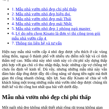
Mẫu nhà vườn nhỏ đẹp chi phí thấp
Mẫu nhà vườn nhỏ đẹp hiện đại
Mẫu nhà vườn nhỏ đẹp mái Thái
Mẫu nhà vườn nhỏ đẹp mái Nhật
Mẫu nhà vườn nhỏ đẹp 1 phòng ngủ master
Lý do nên chọn Kisato là đơn vị thi công trọn gói
mẫu nhà vườn cấp 4
Thông tin liên hệ và tư vấn
Hiện nay mẫu nhà vườn cấp 4 nhỏ đẹp được yêu thích ở các vùng
nông thôn, ngoại ô thành phố với nhiều ưu điểm nổi bật và có tính
thẩm mỹ cao
.
Mẫu nhà này nhỏ xinh này có chi phí xây dựng thấp
phù hợp với gia chủ có thu nhập thấp, hoặc những cặp vợ chồng trẻ
chưa ổn định về kinh tế. Dù vây, nhưng những mẫu nhà này vẫn
đảm bảo đáp ứng được đầy đủ công năng sử dụng tiền nghi mà thời
gian thi công nhanh chóng, tiện lợi. Sau đây Kisato sẽ chia sẻ với
khách hàng một trong những mẫu nhà vườn nhỏ đẹp được chúng tôi
thiết kế và thi công hot nhất qua bài viết dưới đây.
Mẫu nhà vườn nhỏ đẹp chi phí thấp
Một ngôi nhà đẹp không nhất thiết phải rộng rãi trong không gian