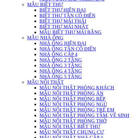
MẪU BIỆT THỰ
BIỆT THỰ HIỆN ĐẠI
BIỆT THỰ TÂN CỔ ĐIỂN
BIỆT THỰ MÁI THÁI
BIỆT THỰ MÁI NHẬT
MẪU BIỆT THỰ MÁI BẰNG
MẪU NHÀ ỐNG
NHÀ ỐNG HIỆN ĐẠI
NHÀ ỐNG TÂN CỔ ĐIỂN
NHÀ ỐNG CẤP 4
NHÀ ỐNG 2 TẦNG
NHÀ ỐNG 3 TẦNG
NHÀ ỐNG 4 TẦNG
NHÀ ỐNG 5 TẦNG
MẪU NỘI THẤT
MẪU NỘI THẤT PHÒNG KHÁCH
MẪU NỘI THẤT PHÒNG ĂN
MẪU NỘI THẤT PHÒNG BẾP
MẪU NỘI THẤT PHÒNG NGỦ
MẪU NỘI THẤT PHÒNG TRẺ EM
MẪU NỘI THẤT PHÒNG TẮM, VỆ SINH
MẪU NỘI THẤT PHÒNG THỜ
MẪU NỘI THẤT BIỆT THỰ
MẪU NỘI THẤT CHUNG CƯ
MẪU NỘI THẤT NHÀ CẤP 4