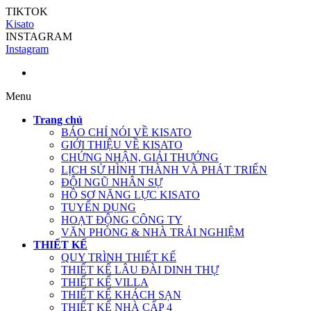
TIKTOK
Kisato
INSTAGRAM
Instagram
Menu
Trang chủ
BÁO CHÍ NÓI VỀ KISATO
GIỚI THIỆU VỀ KISATO
CHỨNG NHẬN, GIẢI THƯỞNG
LỊCH SỬ HÌNH THÀNH VÀ PHÁT TRIỂN
ĐỘI NGŨ NHÂN SỰ
HỒ SƠ NĂNG LỰC KISATO
TUYỂN DỤNG
HOẠT ĐỘNG CÔNG TY
VĂN PHÒNG & NHÀ TRẢI NGHIỆM
THIẾT KẾ
QUY TRÌNH THIẾT KẾ
THIẾT KẾ LÂU ĐÀI DINH THỰ
THIẾT KẾ VILLA
THIẾT KẾ KHÁCH SẠN
THIẾT KẾ NHÀ CẤP 4