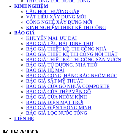
THI CÔNG LỌC NƯỚC TỔNG
KINH NGHIỆM
CÂU HỎI THƯỜNG GẶP
VẬT LIỆU XÂY DỰNG MỚI
CÔNG NGHỆ XÂY DỰNG MỚI
KINH NGHIỆM THIẾT KẾ THI CÔNG
BÁO GIÁ
KHUYẾN MẠI, ƯU ĐÃI
BÁO GIÁ LÂU ĐÀI, DINH THỰ
BÁO GIÁ THIẾT KẾ, THI CÔNG NHÀ
BÁO GIÁ THIẾT KẾ THI CÔNG NỘI THẤT
BÁO GIÁ THIẾT KẾ, THI CÔNG SÂN VƯỜN
BÁO GIÁ TỪ ĐƯỜNG, NHÀ THỜ
BÁO GIÁ HỆ MÁI
BÁO GIÁ CỔNG, HÀNG RÀO NHÔM ĐÚC
BÁO GIÁ SẮT MỸ THUẬT
BÁO GIÁ CỬA GỖ NHỰA COMPOSITE
BÁO GIÁ CỬA THÉP VÂN GỖ
BÁO GIÁ CỬA NHÔM KÍNH
BÁO GIÁ ĐIỆN MẶT TRỜI
BÁO GIÁ ĐIỆN THÔNG MINH
BÁO GIÁ LỌC NƯỚC TỔNG
LIÊN HỆ
KISATO