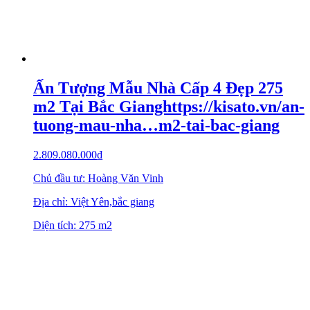
Ấn Tượng Mẫu Nhà Cấp 4 Đẹp 275
m2 Tại Bắc Gianghttps://kisato.vn/an-
tuong-mau-nha…m2-tai-bac-giang
2.809.080.000
₫
Chủ đầu tư: Hoàng Văn Vinh
Địa chỉ: Việt Yên,bắc giang
Diện tích: 275 m2