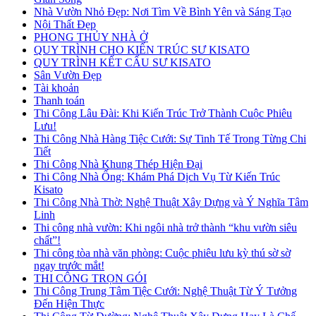
Nhà Vườn Nhỏ Đẹp: Nơi Tìm Về Bình Yên và Sáng Tạo
Nội Thất Đẹp
PHONG THỦY NHÀ Ở
QUY TRÌNH CHO KIẾN TRÚC SƯ KISATO
QUY TRÌNH KẾT CẤU SƯ KISATO
Sân Vườn Đẹp
Tài khoản
Thanh toán
Thi Công Lâu Đài: Khi Kiến Trúc Trở Thành Cuộc Phiêu
Lưu!
Thi Công Nhà Hàng Tiệc Cưới: Sự Tinh Tế Trong Từng Chi
Tiết
Thi Công Nhà Khung Thép Hiện Đại
Thi Công Nhà Ống: Khám Phá Dịch Vụ Từ Kiến Trúc
Kisato
Thi Công Nhà Thờ: Nghệ Thuật Xây Dựng và Ý Nghĩa Tâm
Linh
Thi công nhà vườn: Khi ngôi nhà trở thành “khu vườn siêu
chất”!
Thi công tòa nhà văn phòng: Cuộc phiêu lưu kỳ thú sờ sờ
ngay trước mắt!
THI CÔNG TRỌN GÓI
Thi Công Trung Tâm Tiệc Cưới: Nghệ Thuật Từ Ý Tưởng
Đến Hiện Thực