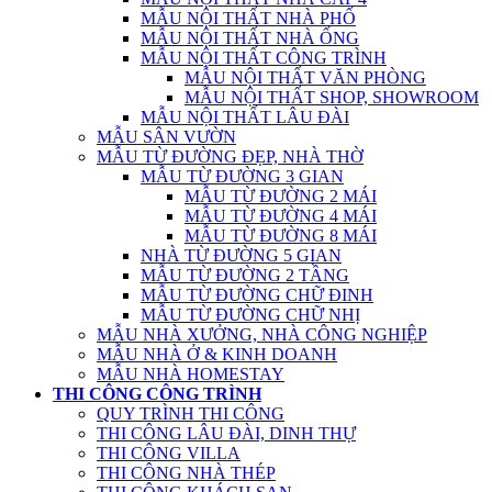
MẪU NỘI THẤT NHÀ PHỐ
MẪU NỘI THẤT NHÀ ỐNG
MẪU NỘI THẤT CÔNG TRÌNH
MẪU NỘI THẤT VĂN PHÒNG
MẪU NỘI THẤT SHOP, SHOWROOM
MẪU NỘI THẤT LÂU ĐÀI
MẪU SÂN VƯỜN
MẪU TỪ ĐƯỜNG ĐẸP, NHÀ THỜ
MẪU TỪ ĐƯỜNG 3 GIAN
MẪU TỪ ĐƯỜNG 2 MÁI
MẪU TỪ ĐƯỜNG 4 MÁI
MẪU TỪ ĐƯỜNG 8 MÁI
NHÀ TỪ ĐƯỜNG 5 GIAN
MẪU TỪ ĐƯỜNG 2 TẦNG
MẪU TỪ ĐƯỜNG CHỮ ĐINH
MẪU TỪ ĐƯỜNG CHỮ NHỊ
MẪU NHÀ XƯỞNG, NHÀ CÔNG NGHIỆP
MẪU NHÀ Ở & KINH DOANH
MẪU NHÀ HOMESTAY
THI CÔNG CÔNG TRÌNH
QUY TRÌNH THI CÔNG
THI CÔNG LÂU ĐÀI, DINH THỰ
THI CÔNG VILLA
THI CÔNG NHÀ THÉP