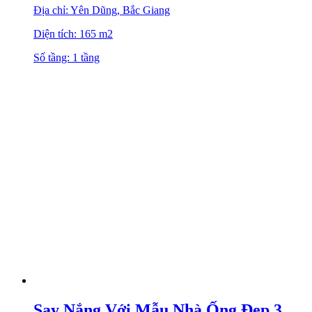
Địa chỉ: Yên Dũng, Bắc Giang
Diện tích: 165 m2
Số tầng: 1 tầng
Say Nắng Với Mẫu Nhà Ống Đẹp 3