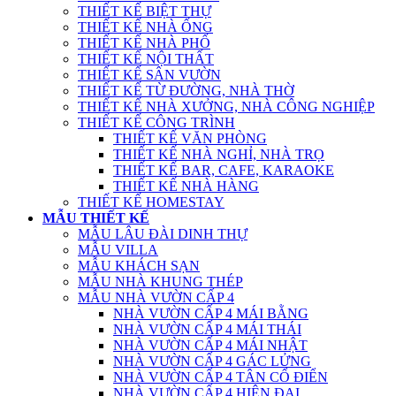
THIẾT KẾ BIỆT THỰ
THIẾT KẾ NHÀ ỐNG
THIẾT KẾ NHÀ PHỐ
THIẾT KẾ NỘI THẤT
THIẾT KẾ SÂN VƯỜN
THIẾT KẾ TỪ ĐƯỜNG, NHÀ THỜ
THIẾT KẾ NHÀ XƯỞNG, NHÀ CÔNG NGHIỆP
THIẾT KẾ CÔNG TRÌNH
THIẾT KẾ VĂN PHÒNG
THIẾT KẾ NHÀ NGHỈ, NHÀ TRỌ
THIẾT KẾ BAR, CAFE, KARAOKE
THIẾT KẾ NHÀ HÀNG
THIẾT KẾ HOMESTAY
MẪU THIẾT KẾ
MẪU LÂU ĐÀI DINH THỰ
MẪU VILLA
MẪU KHÁCH SẠN
MẪU NHÀ KHUNG THÉP
MẪU NHÀ VƯỜN CẤP 4
NHÀ VƯỜN CẤP 4 MÁI BẰNG
NHÀ VƯỜN CẤP 4 MÁI THÁI
NHÀ VƯỜN CẤP 4 MÁI NHẬT
NHÀ VƯỜN CẤP 4 GÁC LỬNG
NHÀ VƯỜN CẤP 4 TÂN CỔ ĐIỂN
NHÀ VƯỜN CẤP 4 HIỆN ĐẠI