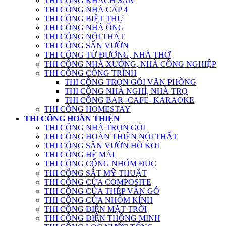
THI CÔNG KHÁCH SẠN
THI CÔNG NHÀ CẤP 4
THI CÔNG BIỆT THỰ
THI CÔNG NHÀ ỐNG
THI CÔNG NỘI THẤT
THI CÔNG SÂN VƯỜN
THI CÔNG TỪ ĐƯỜNG, NHÀ THỜ
THI CÔNG NHÀ XƯỞNG, NHÀ CÔNG NGHIỆP
THI CÔNG CÔNG TRÌNH
THI CÔNG TRỌN GÓI VĂN PHÒNG
THI CÔNG NHÀ NGHỈ, NHÀ TRỌ
THI CÔNG BAR- CAFE- KARAOKE
THI CÔNG HOMESTAY
THI CÔNG HOÀN THIỆN
THI CÔNG NHÀ TRỌN GÓI
THI CÔNG HOÀN THIỆN NỘI THẤT
THI CÔNG SÂN VƯỜN HỒ KOI
THI CÔNG HỆ MÁI
THI CÔNG CỔNG NHÔM ĐÚC
THI CÔNG SẮT MỸ THUẬT
THI CÔNG CỬA COMPOSITE
THI CÔNG CỬA THÉP VÂN GỖ
THI CÔNG CỬA NHÔM KÍNH
THI CÔNG ĐIỆN MẶT TRỜI
THI CÔNG ĐIỆN THÔNG MINH