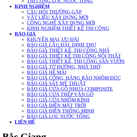
THI CÔNG LỌC NƯỚC TỔNG
KINH NGHIỆM
CÂU HỎI THƯỜNG GẶP
VẬT LIỆU XÂY DỰNG MỚI
CÔNG NGHỆ XÂY DỰNG MỚI
KINH NGHIỆM THIẾT KẾ THI CÔNG
BÁO GIÁ
KHUYẾN MẠI, ƯU ĐÃI
BÁO GIÁ LÂU ĐÀI, DINH THỰ
BÁO GIÁ THIẾT KẾ, THI CÔNG NHÀ
BÁO GIÁ THIẾT KẾ THI CÔNG NỘI THẤT
BÁO GIÁ THIẾT KẾ, THI CÔNG SÂN VƯỜN
BÁO GIÁ TỪ ĐƯỜNG, NHÀ THỜ
BÁO GIÁ HỆ MÁI
BÁO GIÁ CỔNG, HÀNG RÀO NHÔM ĐÚC
BÁO GIÁ SẮT MỸ THUẬT
BÁO GIÁ CỬA GỖ NHỰA COMPOSITE
BÁO GIÁ CỬA THÉP VÂN GỖ
BÁO GIÁ CỬA NHÔM KÍNH
BÁO GIÁ ĐIỆN MẶT TRỜI
BÁO GIÁ ĐIỆN THÔNG MINH
BÁO GIÁ LỌC NƯỚC TỔNG
LIÊN HỆ
Bắc Giang