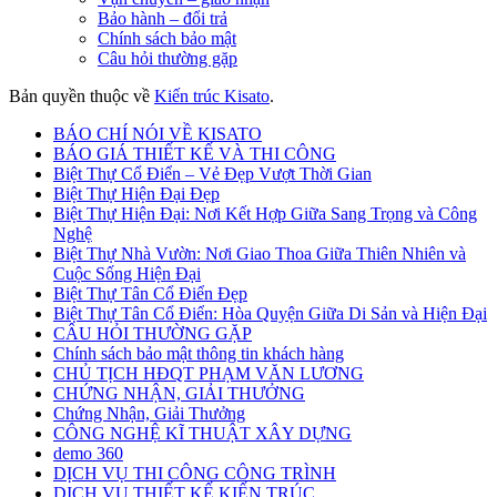
Bảo hành – đổi trả
Chính sách bảo mật
Câu hỏi thường gặp
Bản quyền thuộc về
Kiến trúc Kisato
.
BÁO CHÍ NÓI VỀ KISATO
BÁO GIÁ THIẾT KẾ VÀ THI CÔNG
Biệt Thự Cổ Điển – Vẻ Đẹp Vượt Thời Gian
Biệt Thự Hiện Đại Đẹp
Biệt Thự Hiện Đại: Nơi Kết Hợp Giữa Sang Trọng và Công
Nghệ
Biệt Thự Nhà Vườn: Nơi Giao Thoa Giữa Thiên Nhiên và
Cuộc Sống Hiện Đại
Biệt Thự Tân Cổ Điển Đẹp
Biệt Thự Tân Cổ Điển: Hòa Quyện Giữa Di Sản và Hiện Đại
CÂU HỎI THƯỜNG GẶP
Chính sách bảo mật thông tin khách hàng
CHỦ TỊCH HĐQT PHẠM VĂN LƯƠNG
CHỨNG NHẬN, GIẢI THƯỞNG
Chứng Nhận, Giải Thưởng
CÔNG NGHỆ KĨ THUẬT XÂY DỰNG
demo 360
DỊCH VỤ THI CÔNG CÔNG TRÌNH
DỊCH VỤ THIẾT KẾ KIẾN TRÚC