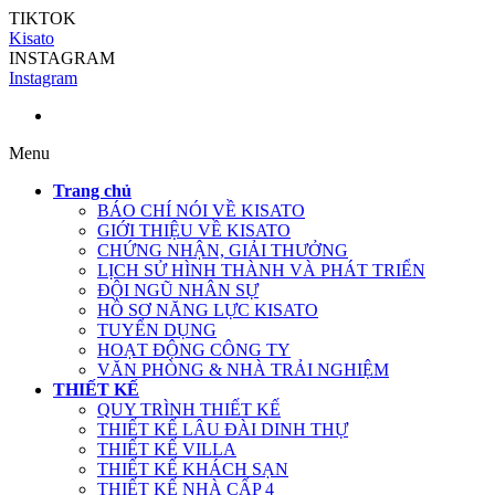
TIKTOK
Kisato
INSTAGRAM
Instagram
Menu
Trang chủ
BÁO CHÍ NÓI VỀ KISATO
GIỚI THIỆU VỀ KISATO
CHỨNG NHẬN, GIẢI THƯỞNG
LỊCH SỬ HÌNH THÀNH VÀ PHÁT TRIỂN
ĐỘI NGŨ NHÂN SỰ
HỒ SƠ NĂNG LỰC KISATO
TUYỂN DỤNG
HOẠT ĐỘNG CÔNG TY
VĂN PHÒNG & NHÀ TRẢI NGHIỆM
THIẾT KẾ
QUY TRÌNH THIẾT KẾ
THIẾT KẾ LÂU ĐÀI DINH THỰ
THIẾT KẾ VILLA
THIẾT KẾ KHÁCH SẠN
THIẾT KẾ NHÀ CẤP 4