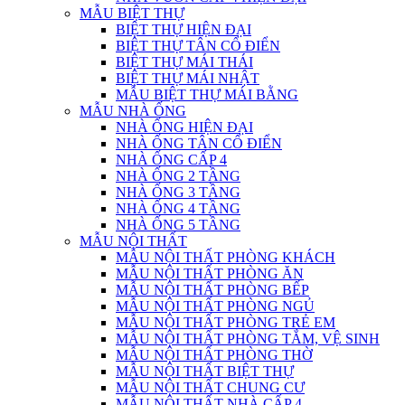
MẪU BIỆT THỰ
BIỆT THỰ HIỆN ĐẠI
BIỆT THỰ TÂN CỔ ĐIỂN
BIỆT THỰ MÁI THÁI
BIỆT THỰ MÁI NHẬT
MẪU BIỆT THỰ MÁI BẰNG
MẪU NHÀ ỐNG
NHÀ ỐNG HIỆN ĐẠI
NHÀ ỐNG TÂN CỔ ĐIỂN
NHÀ ỐNG CẤP 4
NHÀ ỐNG 2 TẦNG
NHÀ ỐNG 3 TẦNG
NHÀ ỐNG 4 TẦNG
NHÀ ỐNG 5 TẦNG
MẪU NỘI THẤT
MẪU NỘI THẤT PHÒNG KHÁCH
MẪU NỘI THẤT PHÒNG ĂN
MẪU NỘI THẤT PHÒNG BẾP
MẪU NỘI THẤT PHÒNG NGỦ
MẪU NỘI THẤT PHÒNG TRẺ EM
MẪU NỘI THẤT PHÒNG TẮM, VỆ SINH
MẪU NỘI THẤT PHÒNG THỜ
MẪU NỘI THẤT BIỆT THỰ
MẪU NỘI THẤT CHUNG CƯ
MẪU NỘI THẤT NHÀ CẤP 4