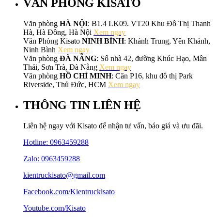
VĂN PHÒNG KISATO
Văn phòng
HÀ NỘI
: B1.4 LK09. VT20 Khu Đô Thị Thanh
Hà, Hà Đông, Hà Nội
Xem ngay
Văn Phòng Kisato
NINH BÌNH
: Khánh Trung, Yên Khánh,
Ninh Bình
Xem ngay
Văn phòng
ĐÀ NẴNG
: Số nhà 42, đường Khúc Hạo, Mân
Thái, Sơn Trà, Đà Nẵng
Xem ngay
Văn phòng
HỒ CHÍ MINH
: Căn P16, khu đô thị Park
Riverside, Thủ Đức, HCM
Xem ngay
THÔNG TIN LIÊN HỆ
Liên hệ ngay với Kisato để nhận tư vấn, báo giá và ưu đãi.
Hotline:
0963459288
Zalo: 0963459288
kientruckisato@gmail.com
Facebook.com/Kientruckisato
Youtube.com/Kisato