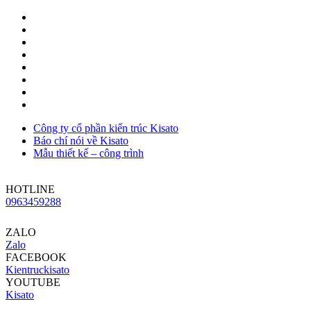
Công ty cổ phần kiến trúc Kisato
Báo chí nói về Kisato
Mẫu thiết kế – công trình
HOTLINE
0963459288
ZALO
Zalo
FACEBOOK
Kientruckisato
YOUTUBE
Kisato