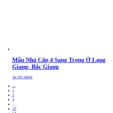
Mẫu Nhà Cấp 4 Sang Trọng Ở Lạng
Giang- Bắc Giang
30.591.000
₫
←
1
2
3
…
13