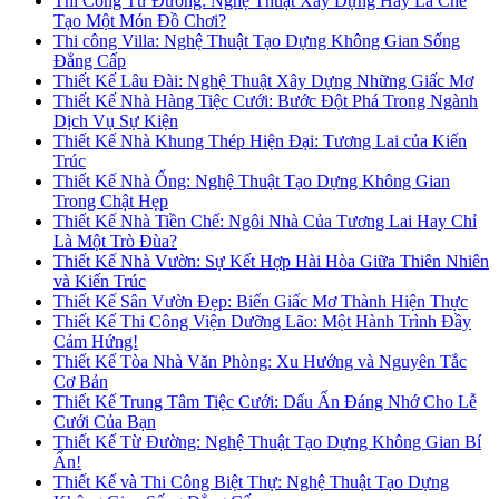
Thi Công Từ Đường: Nghệ Thuật Xây Dựng Hay Là Chế
Tạo Một Món Đồ Chơi?
Thi công Villa: Nghệ Thuật Tạo Dựng Không Gian Sống
Đẳng Cấp
Thiết Kế Lâu Đài: Nghệ Thuật Xây Dựng Những Giấc Mơ
Thiết Kế Nhà Hàng Tiệc Cưới: Bước Đột Phá Trong Ngành
Dịch Vụ Sự Kiện
Thiết Kế Nhà Khung Thép Hiện Đại: Tương Lai của Kiến
Trúc
Thiết Kế Nhà Ống: Nghệ Thuật Tạo Dựng Không Gian
Trong Chật Hẹp
Thiết Kế Nhà Tiền Chế: Ngôi Nhà Của Tương Lai Hay Chỉ
Là Một Trò Đùa?
Thiết Kế Nhà Vườn: Sự Kết Hợp Hài Hòa Giữa Thiên Nhiên
và Kiến Trúc
Thiết Kế Sân Vườn Đẹp: Biến Giấc Mơ Thành Hiện Thực
Thiết Kế Thi Công Viện Dưỡng Lão: Một Hành Trình Đầy
Cảm Hứng!
Thiết Kế Tòa Nhà Văn Phòng: Xu Hướng và Nguyên Tắc
Cơ Bản
Thiết Kế Trung Tâm Tiệc Cưới: Dấu Ấn Đáng Nhớ Cho Lễ
Cưới Của Bạn
Thiết Kế Từ Đường: Nghệ Thuật Tạo Dựng Không Gian Bí
Ẩn!
Thiết Kế và Thi Công Biệt Thự: Nghệ Thuật Tạo Dựng