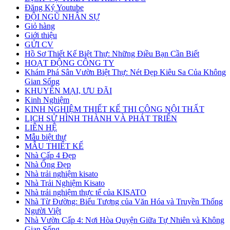
Đăng Ký Youtube
ĐỘI NGŨ NHÂN SỰ
Giỏ hàng
Giới thiệu
GỬI CV
Hồ Sơ Thiết Kế Biệt Thự: Những Điều Bạn Cần Biết
HOẠT ĐỘNG CÔNG TY
Khám Phá Sân Vườn Biệt Thự: Nét Đẹp Kiêu Sa Của Không
Gian Sống
KHUYẾN MẠI, ƯU ĐÃI
Kinh Nghiệm
KINH NGHIỆM THIẾT KẾ THI CÔNG NỘI THẤT
LỊCH SỬ HÌNH THÀNH VÀ PHÁT TRIỂN
LIÊN HỆ
Mẫu biệt thự
MẪU THIẾT KẾ
Nhà Cấp 4 Đẹp
Nhà Ống Đẹp
Nhà trải nghiệm kisato
Nhà Trải Nghiệm Kisato
Nhà trải nghiệm thực tế của KISATO
Nhà Từ Đường: Biểu Tượng của Văn Hóa và Truyền Thống
Người Việt
Nhà Vườn Cấp 4: Nơi Hòa Quyện Giữa Tự Nhiên và Không
Gian Sống