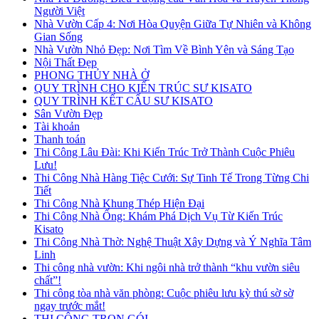
Người Việt
Nhà Vườn Cấp 4: Nơi Hòa Quyện Giữa Tự Nhiên và Không
Gian Sống
Nhà Vườn Nhỏ Đẹp: Nơi Tìm Về Bình Yên và Sáng Tạo
Nội Thất Đẹp
PHONG THỦY NHÀ Ở
QUY TRÌNH CHO KIẾN TRÚC SƯ KISATO
QUY TRÌNH KẾT CẤU SƯ KISATO
Sân Vườn Đẹp
Tài khoản
Thanh toán
Thi Công Lâu Đài: Khi Kiến Trúc Trở Thành Cuộc Phiêu
Lưu!
Thi Công Nhà Hàng Tiệc Cưới: Sự Tinh Tế Trong Từng Chi
Tiết
Thi Công Nhà Khung Thép Hiện Đại
Thi Công Nhà Ống: Khám Phá Dịch Vụ Từ Kiến Trúc
Kisato
Thi Công Nhà Thờ: Nghệ Thuật Xây Dựng và Ý Nghĩa Tâm
Linh
Thi công nhà vườn: Khi ngôi nhà trở thành “khu vườn siêu
chất”!
Thi công tòa nhà văn phòng: Cuộc phiêu lưu kỳ thú sờ sờ
ngay trước mắt!
THI CÔNG TRỌN GÓI