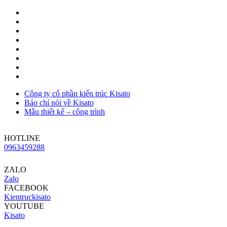
Công ty cổ phần kiến trúc Kisato
Báo chí nói về Kisato
Mẫu thiết kế – công trình
HOTLINE
0963459288
ZALO
Zalo
FACEBOOK
Kientruckisato
YOUTUBE
Kisato