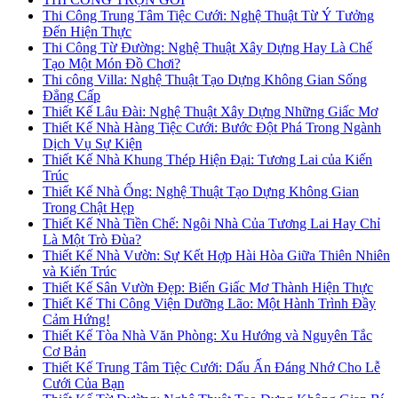
Thi Công Trung Tâm Tiệc Cưới: Nghệ Thuật Từ Ý Tưởng
Đến Hiện Thực
Thi Công Từ Đường: Nghệ Thuật Xây Dựng Hay Là Chế
Tạo Một Món Đồ Chơi?
Thi công Villa: Nghệ Thuật Tạo Dựng Không Gian Sống
Đẳng Cấp
Thiết Kế Lâu Đài: Nghệ Thuật Xây Dựng Những Giấc Mơ
Thiết Kế Nhà Hàng Tiệc Cưới: Bước Đột Phá Trong Ngành
Dịch Vụ Sự Kiện
Thiết Kế Nhà Khung Thép Hiện Đại: Tương Lai của Kiến
Trúc
Thiết Kế Nhà Ống: Nghệ Thuật Tạo Dựng Không Gian
Trong Chật Hẹp
Thiết Kế Nhà Tiền Chế: Ngôi Nhà Của Tương Lai Hay Chỉ
Là Một Trò Đùa?
Thiết Kế Nhà Vườn: Sự Kết Hợp Hài Hòa Giữa Thiên Nhiên
và Kiến Trúc
Thiết Kế Sân Vườn Đẹp: Biến Giấc Mơ Thành Hiện Thực
Thiết Kế Thi Công Viện Dưỡng Lão: Một Hành Trình Đầy
Cảm Hứng!
Thiết Kế Tòa Nhà Văn Phòng: Xu Hướng và Nguyên Tắc
Cơ Bản
Thiết Kế Trung Tâm Tiệc Cưới: Dấu Ấn Đáng Nhớ Cho Lễ
Cưới Của Bạn