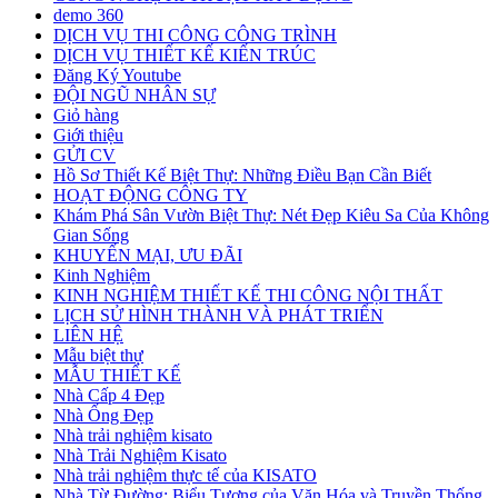
demo 360
DỊCH VỤ THI CÔNG CÔNG TRÌNH
DỊCH VỤ THIẾT KẾ KIẾN TRÚC
Đăng Ký Youtube
ĐỘI NGŨ NHÂN SỰ
Giỏ hàng
Giới thiệu
GỬI CV
Hồ Sơ Thiết Kế Biệt Thự: Những Điều Bạn Cần Biết
HOẠT ĐỘNG CÔNG TY
Khám Phá Sân Vườn Biệt Thự: Nét Đẹp Kiêu Sa Của Không
Gian Sống
KHUYẾN MẠI, ƯU ĐÃI
Kinh Nghiệm
KINH NGHIỆM THIẾT KẾ THI CÔNG NỘI THẤT
LỊCH SỬ HÌNH THÀNH VÀ PHÁT TRIỂN
LIÊN HỆ
Mẫu biệt thự
MẪU THIẾT KẾ
Nhà Cấp 4 Đẹp
Nhà Ống Đẹp
Nhà trải nghiệm kisato
Nhà Trải Nghiệm Kisato
Nhà trải nghiệm thực tế của KISATO
Nhà Từ Đường: Biểu Tượng của Văn Hóa và Truyền Thống