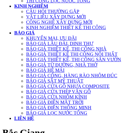
THI CÔNG LỌC NƯỚC TỔNG
KINH NGHIỆM
CÂU HỎI THƯỜNG GẶP
VẬT LIỆU XÂY DỰNG MỚI
CÔNG NGHỆ XÂY DỰNG MỚI
KINH NGHIỆM THIẾT KẾ THI CÔNG
BÁO GIÁ
KHUYẾN MẠI, ƯU ĐÃI
BÁO GIÁ LÂU ĐÀI, DINH THỰ
BÁO GIÁ THIẾT KẾ, THI CÔNG NHÀ
BÁO GIÁ THIẾT KẾ THI CÔNG NỘI THẤT
BÁO GIÁ THIẾT KẾ, THI CÔNG SÂN VƯỜN
BÁO GIÁ TỪ ĐƯỜNG, NHÀ THỜ
BÁO GIÁ HỆ MÁI
BÁO GIÁ CỔNG, HÀNG RÀO NHÔM ĐÚC
BÁO GIÁ SẮT MỸ THUẬT
BÁO GIÁ CỬA GỖ NHỰA COMPOSITE
BÁO GIÁ CỬA THÉP VÂN GỖ
BÁO GIÁ CỬA NHÔM KÍNH
BÁO GIÁ ĐIỆN MẶT TRỜI
BÁO GIÁ ĐIỆN THÔNG MINH
BÁO GIÁ LỌC NƯỚC TỔNG
LIÊN HỆ
Bắc Giang