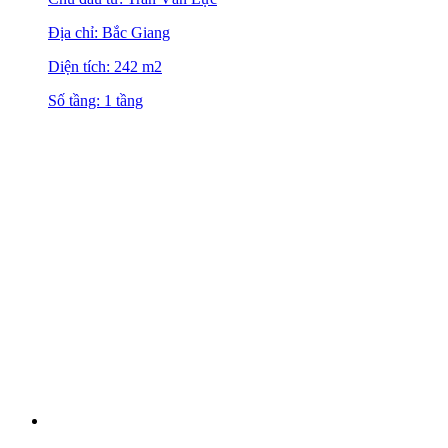
Địa chỉ: Bắc Giang
Diện tích: 242 m2
Số tầng: 1 tầng