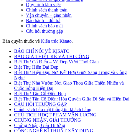
Quy trình làm việc
Chính sách thanh toán
Vận chuyển – giao nhận
Bảo hành – đổi trả
Chính sách bảo mật
Câu hỏi thường gặp
Bản quyền thuộc về
Kiến trúc Kisato
.
BÁO CHÍ NÓI VỀ KISATO
BÁO GIÁ THIẾT KẾ VÀ THI CÔNG
Biệt Thự Cổ Điển – Vẻ Đẹp Vượt Thời Gian
Biệt Thự Hiện Đại Đẹp
Biệt Thự Hiện Đại: Nơi Kết Hợp Giữa Sang Trọng và Công
Nghệ
Biệt Thự Nhà Vườn: Nơi Giao Thoa Giữa Thiên Nhiên và
Cuộc Sống Hiện Đại
Biệt Thự Tân Cổ Điển Đẹp
Biệt Thự Tân Cổ Điển: Hòa Quyện Giữa Di Sản và Hiện Đại
CÂU HỎI THƯỜNG GẶP
Chính sách bảo mật thông tin khách hàng
CHỦ TỊCH HĐQT PHẠM VĂN LƯƠNG
CHỨNG NHẬN, GIẢI THƯỞNG
Chứng Nhận, Giải Thưởng
CÔNG NGHỆ KĨ THUẬT XÂY DỰNG