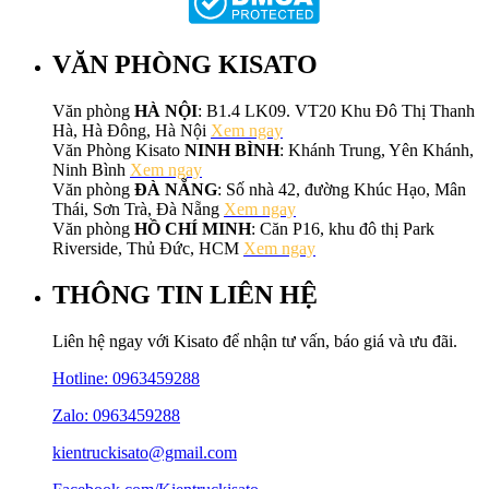
VĂN PHÒNG KISATO
Văn phòng
HÀ NỘI
: B1.4 LK09. VT20 Khu Đô Thị Thanh
Hà, Hà Đông, Hà Nội
Xem ngay
Văn Phòng Kisato
NINH BÌNH
: Khánh Trung, Yên Khánh,
Ninh Bình
Xem ngay
Văn phòng
ĐÀ NẴNG
: Số nhà 42, đường Khúc Hạo, Mân
Thái, Sơn Trà, Đà Nẵng
Xem ngay
Văn phòng
HỒ CHÍ MINH
: Căn P16, khu đô thị Park
Riverside, Thủ Đức, HCM
Xem ngay
THÔNG TIN LIÊN HỆ
Liên hệ ngay với Kisato để nhận tư vấn, báo giá và ưu đãi.
Hotline:
0963459288
Zalo: 0963459288
kientruckisato@gmail.com