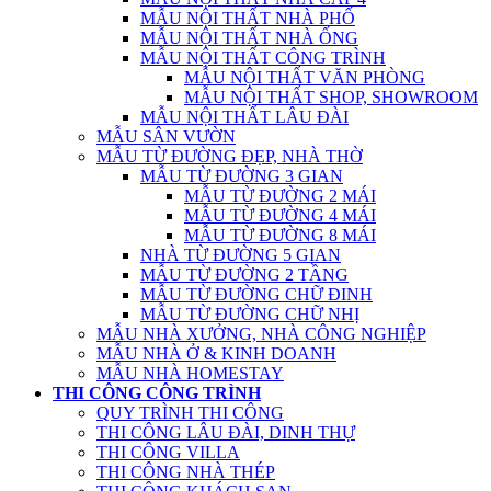
MẪU NỘI THẤT NHÀ PHỐ
MẪU NỘI THẤT NHÀ ỐNG
MẪU NỘI THẤT CÔNG TRÌNH
MẪU NỘI THẤT VĂN PHÒNG
MẪU NỘI THẤT SHOP, SHOWROOM
MẪU NỘI THẤT LÂU ĐÀI
MẪU SÂN VƯỜN
MẪU TỪ ĐƯỜNG ĐẸP, NHÀ THỜ
MẪU TỪ ĐƯỜNG 3 GIAN
MẪU TỪ ĐƯỜNG 2 MÁI
MẪU TỪ ĐƯỜNG 4 MÁI
MẪU TỪ ĐƯỜNG 8 MÁI
NHÀ TỪ ĐƯỜNG 5 GIAN
MẪU TỪ ĐƯỜNG 2 TẦNG
MẪU TỪ ĐƯỜNG CHỮ ĐINH
MẪU TỪ ĐƯỜNG CHỮ NHỊ
MẪU NHÀ XƯỞNG, NHÀ CÔNG NGHIỆP
MẪU NHÀ Ở & KINH DOANH
MẪU NHÀ HOMESTAY
THI CÔNG CÔNG TRÌNH
QUY TRÌNH THI CÔNG
THI CÔNG LÂU ĐÀI, DINH THỰ
THI CÔNG VILLA
THI CÔNG NHÀ THÉP