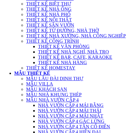
THIẾT KẾ BIỆT THỰ
THIẾT KẾ NHÀ ỐNG
THIẾT KẾ NHÀ PHỐ
THIẾT KẾ NỘI THẤT
THIẾT KẾ SÂN VƯỜN
THIẾT KẾ TỪ ĐƯỜNG, NHÀ THỜ
THIẾT KẾ NHÀ XƯỞNG, NHÀ CÔNG NGHIỆP
THIẾT KẾ CÔNG TRÌNH
THIẾT KẾ VĂN PHÒNG
THIẾT KẾ NHÀ NGHỈ, NHÀ TRỌ
THIẾT KẾ BAR, CAFE, KARAOKE
THIẾT KẾ NHÀ HÀNG
THIẾT KẾ HOMESTAY
MẪU THIẾT KẾ
MẪU LÂU ĐÀI DINH THỰ
MẪU VILLA
MẪU KHÁCH SẠN
MẪU NHÀ KHUNG THÉP
MẪU NHÀ VƯỜN CẤP 4
NHÀ VƯỜN CẤP 4 MÁI BẰNG
NHÀ VƯỜN CẤP 4 MÁI THÁI
NHÀ VƯỜN CẤP 4 MÁI NHẬT
NHÀ VƯỜN CẤP 4 GÁC LỬNG
NHÀ VƯỜN CẤP 4 TÂN CỔ ĐIỂN
NHÀ VƯỜN CẤP 4 HIỆN ĐẠI