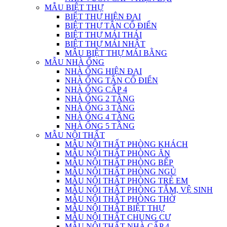
MẪU BIỆT THỰ
BIỆT THỰ HIỆN ĐẠI
BIỆT THỰ TÂN CỔ ĐIỂN
BIỆT THỰ MÁI THÁI
BIỆT THỰ MÁI NHẬT
MẪU BIỆT THỰ MÁI BẰNG
MẪU NHÀ ỐNG
NHÀ ỐNG HIỆN ĐẠI
NHÀ ỐNG TÂN CỔ ĐIỂN
NHÀ ỐNG CẤP 4
NHÀ ỐNG 2 TẦNG
NHÀ ỐNG 3 TẦNG
NHÀ ỐNG 4 TẦNG
NHÀ ỐNG 5 TẦNG
MẪU NỘI THẤT
MẪU NỘI THẤT PHÒNG KHÁCH
MẪU NỘI THẤT PHÒNG ĂN
MẪU NỘI THẤT PHÒNG BẾP
MẪU NỘI THẤT PHÒNG NGỦ
MẪU NỘI THẤT PHÒNG TRẺ EM
MẪU NỘI THẤT PHÒNG TẮM, VỆ SINH
MẪU NỘI THẤT PHÒNG THỜ
MẪU NỘI THẤT BIỆT THỰ
MẪU NỘI THẤT CHUNG CƯ
MẪU NỘI THẤT NHÀ CẤP 4