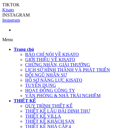
TIKTOK
Kisato
INSTAGRAM
Instagram
Menu
Trang chủ
BÁO CHÍ NÓI VỀ KISATO
GIỚI THIỆU VỀ KISATO
CHỨNG NHẬN, GIẢI THƯỞNG
LỊCH SỬ HÌNH THÀNH VÀ PHÁT TRIỂN
ĐỘI NGŨ NHÂN SỰ
HỒ SƠ NĂNG LỰC KISATO
TUYỂN DỤNG
HOẠT ĐỘNG CÔNG TY
VĂN PHÒNG & NHÀ TRẢI NGHIỆM
THIẾT KẾ
QUY TRÌNH THIẾT KẾ
THIẾT KẾ LÂU ĐÀI DINH THỰ
THIẾT KẾ VILLA
THIẾT KẾ KHÁCH SẠN
THIẾT KẾ NHÀ CẤP 4