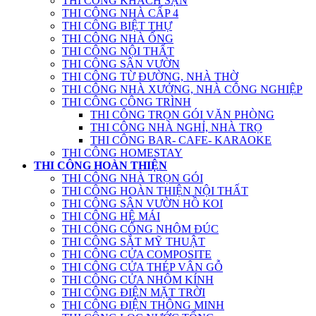
THI CÔNG KHÁCH SẠN
THI CÔNG NHÀ CẤP 4
THI CÔNG BIỆT THỰ
THI CÔNG NHÀ ỐNG
THI CÔNG NỘI THẤT
THI CÔNG SÂN VƯỜN
THI CÔNG TỪ ĐƯỜNG, NHÀ THỜ
THI CÔNG NHÀ XƯỞNG, NHÀ CÔNG NGHIỆP
THI CÔNG CÔNG TRÌNH
THI CÔNG TRỌN GÓI VĂN PHÒNG
THI CÔNG NHÀ NGHỈ, NHÀ TRỌ
THI CÔNG BAR- CAFE- KARAOKE
THI CÔNG HOMESTAY
THI CÔNG HOÀN THIỆN
THI CÔNG NHÀ TRỌN GÓI
THI CÔNG HOÀN THIỆN NỘI THẤT
THI CÔNG SÂN VƯỜN HỒ KOI
THI CÔNG HỆ MÁI
THI CÔNG CỔNG NHÔM ĐÚC
THI CÔNG SẮT MỸ THUẬT
THI CÔNG CỬA COMPOSITE
THI CÔNG CỬA THÉP VÂN GỖ
THI CÔNG CỬA NHÔM KÍNH
THI CÔNG ĐIỆN MẶT TRỜI
THI CÔNG ĐIỆN THÔNG MINH