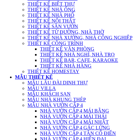
THIẾT KẾ BIỆT THỰ
THIẾT KẾ NHÀ ỐNG
THIẾT KẾ NHÀ PHỐ
THIẾT KẾ NỘI THẤT
THIẾT KẾ SÂN VƯỜN
THIẾT KẾ TỪ ĐƯỜNG, NHÀ THỜ
THIẾT KẾ NHÀ XƯỞNG, NHÀ CÔNG NGHIỆP
THIẾT KẾ CÔNG TRÌNH
THIẾT KẾ VĂN PHÒNG
THIẾT KẾ NHÀ NGHỈ, NHÀ TRỌ
THIẾT KẾ BAR, CAFE, KARAOKE
THIẾT KẾ NHÀ HÀNG
THIẾT KẾ HOMESTAY
MẪU THIẾT KẾ
MẪU LÂU ĐÀI DINH THỰ
MẪU VILLA
MẪU KHÁCH SẠN
MẪU NHÀ KHUNG THÉP
MẪU NHÀ VƯỜN CẤP 4
NHÀ VƯỜN CẤP 4 MÁI BẰNG
NHÀ VƯỜN CẤP 4 MÁI THÁI
NHÀ VƯỜN CẤP 4 MÁI NHẬT
NHÀ VƯỜN CẤP 4 GÁC LỬNG
NHÀ VƯỜN CẤP 4 TÂN CỔ ĐIỂN
NHÀ VƯỜN CẤP 4 HIỆN ĐẠI