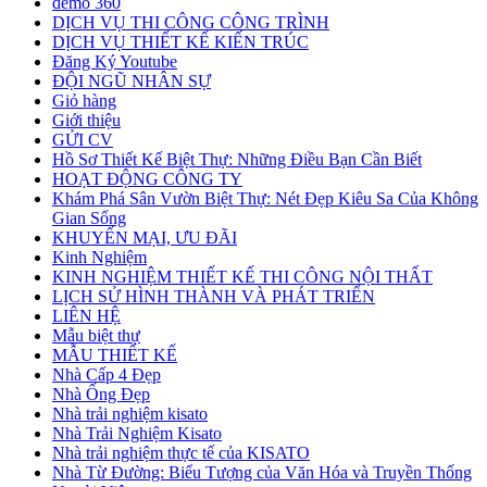
demo 360
DỊCH VỤ THI CÔNG CÔNG TRÌNH
DỊCH VỤ THIẾT KẾ KIẾN TRÚC
Đăng Ký Youtube
ĐỘI NGŨ NHÂN SỰ
Giỏ hàng
Giới thiệu
GỬI CV
Hồ Sơ Thiết Kế Biệt Thự: Những Điều Bạn Cần Biết
HOẠT ĐỘNG CÔNG TY
Khám Phá Sân Vườn Biệt Thự: Nét Đẹp Kiêu Sa Của Không
Gian Sống
KHUYẾN MẠI, ƯU ĐÃI
Kinh Nghiệm
KINH NGHIỆM THIẾT KẾ THI CÔNG NỘI THẤT
LỊCH SỬ HÌNH THÀNH VÀ PHÁT TRIỂN
LIÊN HỆ
Mẫu biệt thự
MẪU THIẾT KẾ
Nhà Cấp 4 Đẹp
Nhà Ống Đẹp
Nhà trải nghiệm kisato
Nhà Trải Nghiệm Kisato
Nhà trải nghiệm thực tế của KISATO
Nhà Từ Đường: Biểu Tượng của Văn Hóa và Truyền Thống