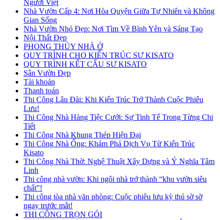
Người Việt
Nhà Vườn Cấp 4: Nơi Hòa Quyện Giữa Tự Nhiên và Không
Gian Sống
Nhà Vườn Nhỏ Đẹp: Nơi Tìm Về Bình Yên và Sáng Tạo
Nội Thất Đẹp
PHONG THỦY NHÀ Ở
QUY TRÌNH CHO KIẾN TRÚC SƯ KISATO
QUY TRÌNH KẾT CẤU SƯ KISATO
Sân Vườn Đẹp
Tài khoản
Thanh toán
Thi Công Lâu Đài: Khi Kiến Trúc Trở Thành Cuộc Phiêu
Lưu!
Thi Công Nhà Hàng Tiệc Cưới: Sự Tinh Tế Trong Từng Chi
Tiết
Thi Công Nhà Khung Thép Hiện Đại
Thi Công Nhà Ống: Khám Phá Dịch Vụ Từ Kiến Trúc
Kisato
Thi Công Nhà Thờ: Nghệ Thuật Xây Dựng và Ý Nghĩa Tâm
Linh
Thi công nhà vườn: Khi ngôi nhà trở thành “khu vườn siêu
chất”!
Thi công tòa nhà văn phòng: Cuộc phiêu lưu kỳ thú sờ sờ
ngay trước mắt!
THI CÔNG TRỌN GÓI