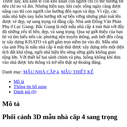
Trước đây, khi kinh tế còn khó khăn con người chỉ có thể hướng tới
tiêu chí no và ấm. Nhưng hiện nay, khi cuộc sống ngày càng được
nâng cao thì con người còn hướng đến ngon và đẹp. Vì vậy, các
mẫu nhà hiện nay luôn hướng tới sự bền vững nhưng phải toát lên
được vẻ đẹp, sự sang trọng và đẳng cấp. Nhà anh Đồng Văn Phán
Phụ ở Lục Giang- Bắc Giang là một mẫu nhà cấp 4 mái thái với đầy
đủ những yếu tố bền, đẹp, và sang trọng. Qua sự giới thiệu của bạn
bè và tìm hiểu trên các phương tiện truyền thông, anh biết đến công
ty xây dựng KISATO và gửi gắm trọn niềm tin vào đó. Mẫu nhà
của anh Phụ là mẫu nhà cấp 4 mái thái được xây dựng trên một diện
tích đất khá rộng, ngôi nhà hiện lên sừng sững giữa không gian
rộng lớn. Với thiết kế hai sảnh chính và phụ, luồng không khí đưa
vào nhà được lưu thông và trở nên thật sự thoáng đãng.
Danh mục:
MẪU NHÀ CẤP 4
,
MẪU THIẾT KẾ
Mô tả
Thông tin bổ sung
Đánh giá (0)
Mô tả
Phối cảnh 3D mẫu nhà cấp 4 sang trọng