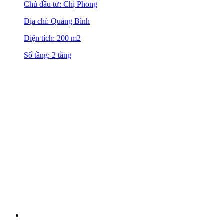
Chủ đầu tư: Chị Phong
Địa chỉ: Quảng Bình
Diện tích: 200 m2
Số tầng: 2 tầng