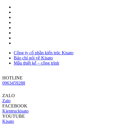
Công ty cổ phần kiến trúc Kisato
Báo chí nói về Kisato
Mẫu thiết kế – công trình
HOTLINE
0963459288
ZALO
Zalo
FACEBOOK
Kientruckisato
YOUTUBE
Kisato