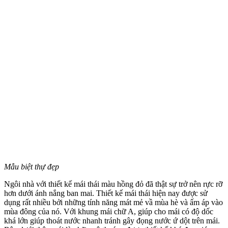
Mẫu biệt thự đẹp
Ngôi nhà với thiết kế mái thái màu hồng đỏ đã thật sự trở nên rực rỡ
hơn dưới ánh nắng ban mai. Thiết kế mái thái hiện nay được sử
dụng rất nhiều bởi những tính năng mát mẻ vầ mùa hè và ấm áp vào
mùa đông của nó. Với khung mái chữ A, giúp cho mái có độ dốc
khá lớn giúp thoát nước nhanh tránh gây đọng nước ứ dột trên mái.