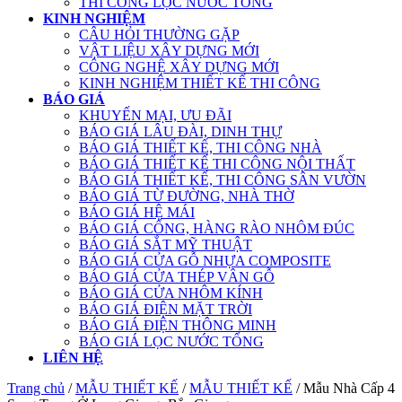
THI CÔNG LỌC NƯỚC TỔNG
KINH NGHIỆM
CÂU HỎI THƯỜNG GẶP
VẬT LIỆU XÂY DỰNG MỚI
CÔNG NGHỆ XÂY DỰNG MỚI
KINH NGHIỆM THIẾT KẾ THI CÔNG
BÁO GIÁ
KHUYẾN MẠI, ƯU ĐÃI
BÁO GIÁ LÂU ĐÀI, DINH THỰ
BÁO GIÁ THIẾT KẾ, THI CÔNG NHÀ
BÁO GIÁ THIẾT KẾ THI CÔNG NỘI THẤT
BÁO GIÁ THIẾT KẾ, THI CÔNG SÂN VƯỜN
BÁO GIÁ TỪ ĐƯỜNG, NHÀ THỜ
BÁO GIÁ HỆ MÁI
BÁO GIÁ CỔNG, HÀNG RÀO NHÔM ĐÚC
BÁO GIÁ SẮT MỸ THUẬT
BÁO GIÁ CỬA GỖ NHỰA COMPOSITE
BÁO GIÁ CỬA THÉP VÂN GỖ
BÁO GIÁ CỬA NHÔM KÍNH
BÁO GIÁ ĐIỆN MẶT TRỜI
BÁO GIÁ ĐIỆN THÔNG MINH
BÁO GIÁ LỌC NƯỚC TỔNG
LIÊN HỆ
Trang chủ
/
MẪU THIẾT KẾ
/
MẪU THIẾT KẾ
/ Mẫu Nhà Cấp 4