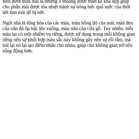
Bên dưới thân mái là những ô thoáng được thiết kế khá đẹp giúp
cho phần mái được tỏa nhiệt tránh sự nóng bức quá mức của thời
tiết làm mái dễ bị nứt.
Ngôi nhà là tổng hòa của các màu, màu hồng đỏ của mái, màu đen
của vân đá ốp bậc lên xuống, màu nâu của cửa gỗ. Tuy nhiên, mỗi
màu lại có một nhiệm vụ riêng, được sử dụng trong mỗi không gian
riêng nên sự phối hợp màu sắc này không gây nên sự rối rắm, mà
trái lại nó lại tạo điểm nhấn cho nhau, giúp cho không gian trở nên
sống động hơn.