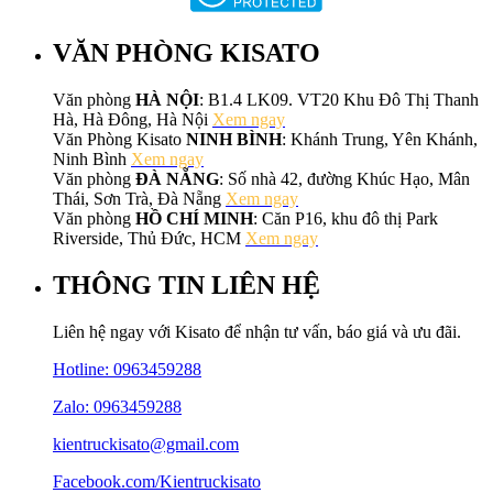
VĂN PHÒNG KISATO
Văn phòng
HÀ NỘI
: B1.4 LK09. VT20 Khu Đô Thị Thanh
Hà, Hà Đông, Hà Nội
Xem ngay
Văn Phòng Kisato
NINH BÌNH
: Khánh Trung, Yên Khánh,
Ninh Bình
Xem ngay
Văn phòng
ĐÀ NẴNG
: Số nhà 42, đường Khúc Hạo, Mân
Thái, Sơn Trà, Đà Nẵng
Xem ngay
Văn phòng
HỒ CHÍ MINH
: Căn P16, khu đô thị Park
Riverside, Thủ Đức, HCM
Xem ngay
THÔNG TIN LIÊN HỆ
Liên hệ ngay với Kisato để nhận tư vấn, báo giá và ưu đãi.
Hotline:
0963459288
Zalo: 0963459288
kientruckisato@gmail.com
Facebook.com/Kientruckisato