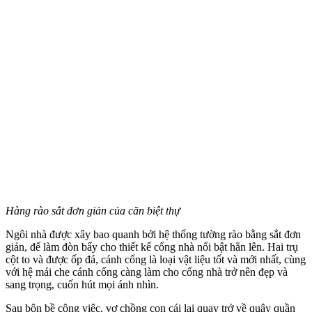
Hàng rào sắt đơn giản của căn biệt thự
Ngôi nhà được xây bao quanh bởi hệ thống tường rào bằng sắt đơn
giản, để làm đòn bẩy cho thiết kế cổng nhà nổi bật hẳn lên. Hai trụ
cột to và được ốp đá, cánh cổng là loại vật liệu tốt và mới nhất, cùng
với hệ mái che cánh cổng càng làm cho cổng nhà trở nên đẹp và
sang trọng, cuốn hút mọi ánh nhìn.
Sau bộn bề công việc, vợ chồng con cái lại quay trở về quây quần