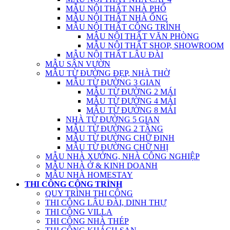
MẪU NỘI THẤT NHÀ PHỐ
MẪU NỘI THẤT NHÀ ỐNG
MẪU NỘI THẤT CÔNG TRÌNH
MẪU NỘI THẤT VĂN PHÒNG
MẪU NỘI THẤT SHOP, SHOWROOM
MẪU NỘI THẤT LÂU ĐÀI
MẪU SÂN VƯỜN
MẪU TỪ ĐƯỜNG ĐẸP, NHÀ THỜ
MẪU TỪ ĐƯỜNG 3 GIAN
MẪU TỪ ĐƯỜNG 2 MÁI
MẪU TỪ ĐƯỜNG 4 MÁI
MẪU TỪ ĐƯỜNG 8 MÁI
NHÀ TỪ ĐƯỜNG 5 GIAN
MẪU TỪ ĐƯỜNG 2 TẦNG
MẪU TỪ ĐƯỜNG CHỮ ĐINH
MẪU TỪ ĐƯỜNG CHỮ NHỊ
MẪU NHÀ XƯỞNG, NHÀ CÔNG NGHIỆP
MẪU NHÀ Ở & KINH DOANH
MẪU NHÀ HOMESTAY
THI CÔNG CÔNG TRÌNH
QUY TRÌNH THI CÔNG
THI CÔNG LÂU ĐÀI, DINH THỰ
THI CÔNG VILLA
THI CÔNG NHÀ THÉP