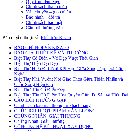
Quy trình làm việc
Chính sách thanh toán
Vận chuyển – giao nhận
Bảo hành – đổi trả
Chính sách bảo mật
Câu hỏi thường gặp
Bản quyền thuộc về
Kiến trúc Kisato
.
BÁO CHÍ NÓI VỀ KISATO
BÁO GIÁ THIẾT KẾ VÀ THI CÔNG
Biệt Thự Cổ Điển – Vẻ Đẹp Vượt Thời Gian
Biệt Thự Hiện Đại Đẹp
Biệt Thự Hiện Đại: Nơi Kết Hợp Giữa Sang Trọng và Công
Nghệ
Biệt Thự Nhà Vườn: Nơi Giao Thoa Giữa Thiên Nhiên và
Cuộc Sống Hiện Đại
Biệt Thự Tân Cổ Điển Đẹp
Biệt Thự Tân Cổ Điển: Hòa Quyện Giữa Di Sản và Hiện Đại
CÂU HỎI THƯỜNG GẶP
Chính sách bảo mật thông tin khách hàng
CHỦ TỊCH HĐQT PHẠM VĂN LƯƠNG
CHỨNG NHẬN, GIẢI THƯỞNG
Chứng Nhận, Giải Thưởng
CÔNG NGHỆ KĨ THUẬT XÂY DỰNG