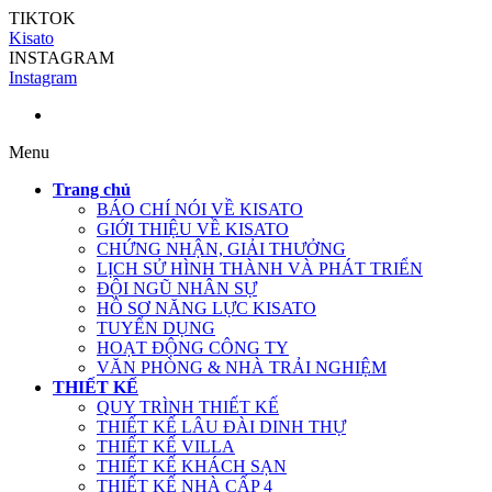
TIKTOK
Kisato
INSTAGRAM
Instagram
Menu
Trang chủ
BÁO CHÍ NÓI VỀ KISATO
GIỚI THIỆU VỀ KISATO
CHỨNG NHẬN, GIẢI THƯỞNG
LỊCH SỬ HÌNH THÀNH VÀ PHÁT TRIỂN
ĐỘI NGŨ NHÂN SỰ
HỒ SƠ NĂNG LỰC KISATO
TUYỂN DỤNG
HOẠT ĐỘNG CÔNG TY
VĂN PHÒNG & NHÀ TRẢI NGHIỆM
THIẾT KẾ
QUY TRÌNH THIẾT KẾ
THIẾT KẾ LÂU ĐÀI DINH THỰ
THIẾT KẾ VILLA
THIẾT KẾ KHÁCH SẠN
THIẾT KẾ NHÀ CẤP 4