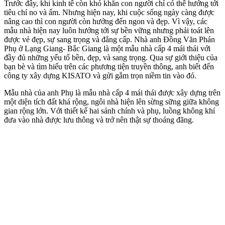
Trước đây, khi kinh tế còn khó khăn con người chỉ có thể hướng tới
tiêu chí no và ấm. Nhưng hiện nay, khi cuộc sống ngày càng được
nâng cao thì con người còn hướng đến ngon và đẹp. Vì vậy, các
mẫu nhà hiện nay luôn hướng tới sự bền vững nhưng phải toát lên
được vẻ đẹp, sự sang trọng và đẳng cấp. Nhà anh Đồng Văn Phán
Phụ ở Lạng Giang- Bắc Giang là một mẫu nhà cấp 4 mái thái với
đầy đủ những yếu tố bền, đẹp, và sang trọng. Qua sự giới thiệu của
bạn bè và tìm hiểu trên các phương tiện truyền thông, anh biết đến
công ty xây dựng KISATO và gửi gắm trọn niềm tin vào đó.
Mẫu nhà của anh Phụ là mẫu nhà cấp 4 mái thái được xây dựng trên
một diện tích đất khá rộng, ngôi nhà hiện lên sừng sững giữa không
gian rộng lớn. Với thiết kế hai sảnh chính và phụ, luồng không khí
đưa vào nhà được lưu thông và trở nên thật sự thoáng đãng.