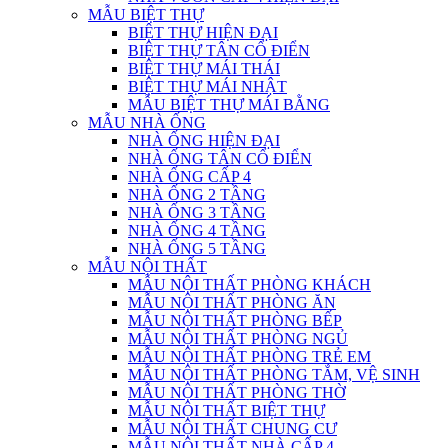
MẪU BIỆT THỰ
BIỆT THỰ HIỆN ĐẠI
BIỆT THỰ TÂN CỔ ĐIỂN
BIỆT THỰ MÁI THÁI
BIỆT THỰ MÁI NHẬT
MẪU BIỆT THỰ MÁI BẰNG
MẪU NHÀ ỐNG
NHÀ ỐNG HIỆN ĐẠI
NHÀ ỐNG TÂN CỔ ĐIỂN
NHÀ ỐNG CẤP 4
NHÀ ỐNG 2 TẦNG
NHÀ ỐNG 3 TẦNG
NHÀ ỐNG 4 TẦNG
NHÀ ỐNG 5 TẦNG
MẪU NỘI THẤT
MẪU NỘI THẤT PHÒNG KHÁCH
MẪU NỘI THẤT PHÒNG ĂN
MẪU NỘI THẤT PHÒNG BẾP
MẪU NỘI THẤT PHÒNG NGỦ
MẪU NỘI THẤT PHÒNG TRẺ EM
MẪU NỘI THẤT PHÒNG TẮM, VỆ SINH
MẪU NỘI THẤT PHÒNG THỜ
MẪU NỘI THẤT BIỆT THỰ
MẪU NỘI THẤT CHUNG CƯ
MẪU NỘI THẤT NHÀ CẤP 4