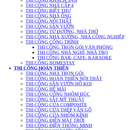
THI CÔNG KHÁCH SẠN
THI CÔNG NHÀ CẤP 4
THI CÔNG BIỆT THỰ
THI CÔNG NHÀ ỐNG
THI CÔNG NỘI THẤT
THI CÔNG SÂN VƯỜN
THI CÔNG TỪ ĐƯỜNG, NHÀ THỜ
THI CÔNG NHÀ XƯỞNG, NHÀ CÔNG NGHIỆP
THI CÔNG CÔNG TRÌNH
THI CÔNG TRỌN GÓI VĂN PHÒNG
THI CÔNG NHÀ NGHỈ, NHÀ TRỌ
THI CÔNG BAR- CAFE- KARAOKE
THI CÔNG HOMESTAY
THI CÔNG HOÀN THIỆN
THI CÔNG NHÀ TRỌN GÓI
THI CÔNG HOÀN THIỆN NỘI THẤT
THI CÔNG SÂN VƯỜN HỒ KOI
THI CÔNG HỆ MÁI
THI CÔNG CỔNG NHÔM ĐÚC
THI CÔNG SẮT MỸ THUẬT
THI CÔNG CỬA COMPOSITE
THI CÔNG CỬA THÉP VÂN GỖ
THI CÔNG CỬA NHÔM KÍNH
THI CÔNG ĐIỆN MẶT TRỜI
THI CÔNG ĐIỆN THÔNG MINH