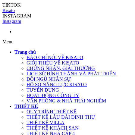
TIKTOK
Kisato
INSTAGRAM
Instagram
Menu
Trang chủ
BÁO CHÍ NÓI VỀ KISATO
GIỚI THIỆU VỀ KISATO
CHỨNG NHẬN, GIẢI THƯỞNG
LỊCH SỬ HÌNH THÀNH VÀ PHÁT TRIỂN
ĐỘI NGŨ NHÂN SỰ
HỒ SƠ NĂNG LỰC KISATO
TUYỂN DỤNG
HOẠT ĐỘNG CÔNG TY
VĂN PHÒNG & NHÀ TRẢI NGHIỆM
THIẾT KẾ
QUY TRÌNH THIẾT KẾ
THIẾT KẾ LÂU ĐÀI DINH THỰ
THIẾT KẾ VILLA
THIẾT KẾ KHÁCH SẠN
THIẾT KẾ NHÀ CẤP 4