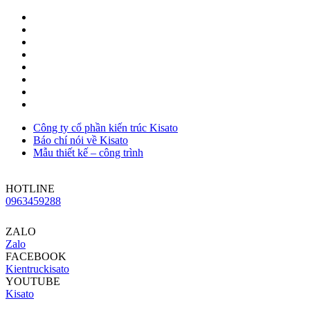
Công ty cổ phần kiến trúc Kisato
Báo chí nói về Kisato
Mẫu thiết kế – công trình
HOTLINE
0963459288
ZALO
Zalo
FACEBOOK
Kientruckisato
YOUTUBE
Kisato