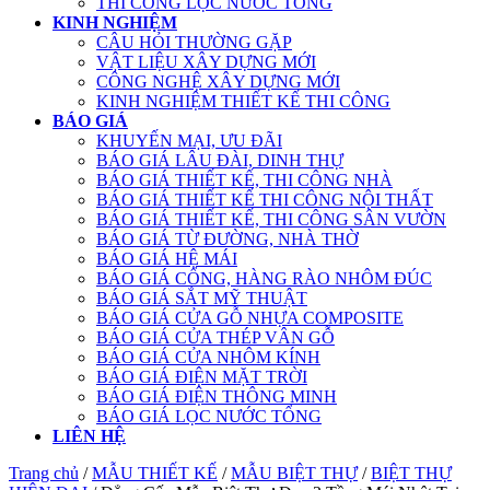
THI CÔNG LỌC NƯỚC TỔNG
KINH NGHIỆM
CÂU HỎI THƯỜNG GẶP
VẬT LIỆU XÂY DỰNG MỚI
CÔNG NGHỆ XÂY DỰNG MỚI
KINH NGHIỆM THIẾT KẾ THI CÔNG
BÁO GIÁ
KHUYẾN MẠI, ƯU ĐÃI
BÁO GIÁ LÂU ĐÀI, DINH THỰ
BÁO GIÁ THIẾT KẾ, THI CÔNG NHÀ
BÁO GIÁ THIẾT KẾ THI CÔNG NỘI THẤT
BÁO GIÁ THIẾT KẾ, THI CÔNG SÂN VƯỜN
BÁO GIÁ TỪ ĐƯỜNG, NHÀ THỜ
BÁO GIÁ HỆ MÁI
BÁO GIÁ CỔNG, HÀNG RÀO NHÔM ĐÚC
BÁO GIÁ SẮT MỸ THUẬT
BÁO GIÁ CỬA GỖ NHỰA COMPOSITE
BÁO GIÁ CỬA THÉP VÂN GỖ
BÁO GIÁ CỬA NHÔM KÍNH
BÁO GIÁ ĐIỆN MẶT TRỜI
BÁO GIÁ ĐIỆN THÔNG MINH
BÁO GIÁ LỌC NƯỚC TỔNG
LIÊN HỆ
Trang chủ
/
MẪU THIẾT KẾ
/
MẪU BIỆT THỰ
/
BIỆT THỰ