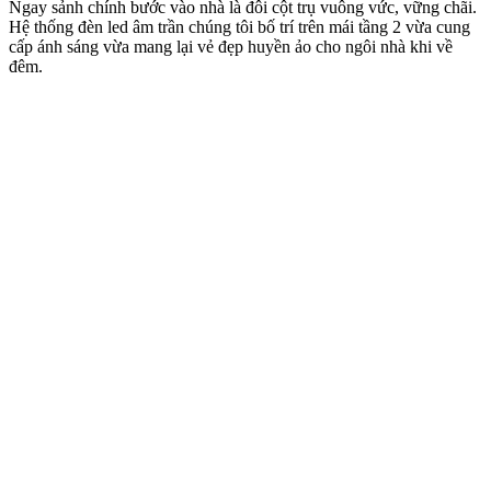
Ngay sảnh chính bước vào nhà là đôi cột trụ vuông vức, vững chãi.
Hệ thống đèn led âm trần chúng tôi bố trí trên mái tầng 2 vừa cung
cấp ánh sáng vừa mang lại vẻ đẹp huyền ảo cho ngôi nhà khi về
đêm.