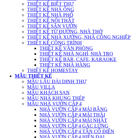
THIẾT KẾ BIỆT THỰ
THIẾT KẾ NHÀ ỐNG
THIẾT KẾ NHÀ PHỐ
THIẾT KẾ NỘI THẤT
THIẾT KẾ SÂN VƯỜN
THIẾT KẾ TỪ ĐƯỜNG, NHÀ THỜ
THIẾT KẾ NHÀ XƯỞNG, NHÀ CÔNG NGHIỆP
THIẾT KẾ CÔNG TRÌNH
THIẾT KẾ VĂN PHÒNG
THIẾT KẾ NHÀ NGHỈ, NHÀ TRỌ
THIẾT KẾ BAR, CAFE, KARAOKE
THIẾT KẾ NHÀ HÀNG
THIẾT KẾ HOMESTAY
MẪU THIẾT KẾ
MẪU LÂU ĐÀI DINH THỰ
MẪU VILLA
MẪU KHÁCH SẠN
MẪU NHÀ KHUNG THÉP
MẪU NHÀ VƯỜN CẤP 4
NHÀ VƯỜN CẤP 4 MÁI BẰNG
NHÀ VƯỜN CẤP 4 MÁI THÁI
NHÀ VƯỜN CẤP 4 MÁI NHẬT
NHÀ VƯỜN CẤP 4 GÁC LỬNG
NHÀ VƯỜN CẤP 4 TÂN CỔ ĐIỂN
NHÀ VƯỜN CẤP 4 HIỆN ĐẠI