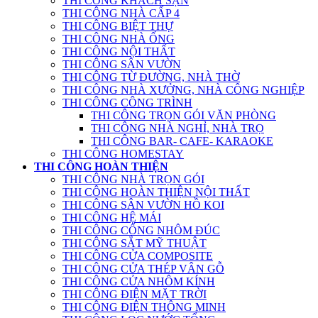
THI CÔNG KHÁCH SẠN
THI CÔNG NHÀ CẤP 4
THI CÔNG BIỆT THỰ
THI CÔNG NHÀ ỐNG
THI CÔNG NỘI THẤT
THI CÔNG SÂN VƯỜN
THI CÔNG TỪ ĐƯỜNG, NHÀ THỜ
THI CÔNG NHÀ XƯỞNG, NHÀ CÔNG NGHIỆP
THI CÔNG CÔNG TRÌNH
THI CÔNG TRỌN GÓI VĂN PHÒNG
THI CÔNG NHÀ NGHỈ, NHÀ TRỌ
THI CÔNG BAR- CAFE- KARAOKE
THI CÔNG HOMESTAY
THI CÔNG HOÀN THIỆN
THI CÔNG NHÀ TRỌN GÓI
THI CÔNG HOÀN THIỆN NỘI THẤT
THI CÔNG SÂN VƯỜN HỒ KOI
THI CÔNG HỆ MÁI
THI CÔNG CỔNG NHÔM ĐÚC
THI CÔNG SẮT MỸ THUẬT
THI CÔNG CỬA COMPOSITE
THI CÔNG CỬA THÉP VÂN GỖ
THI CÔNG CỬA NHÔM KÍNH
THI CÔNG ĐIỆN MẶT TRỜI
THI CÔNG ĐIỆN THÔNG MINH