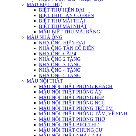
MẪU BIỆT THỰ
BIỆT THỰ HIỆN ĐẠI
BIỆT THỰ TÂN CỔ ĐIỂN
BIỆT THỰ MÁI THÁI
BIỆT THỰ MÁI NHẬT
MẪU BIỆT THỰ MÁI BẰNG
MẪU NHÀ ỐNG
NHÀ ỐNG HIỆN ĐẠI
NHÀ ỐNG TÂN CỔ ĐIỂN
NHÀ ỐNG CẤP 4
NHÀ ỐNG 2 TẦNG
NHÀ ỐNG 3 TẦNG
NHÀ ỐNG 4 TẦNG
NHÀ ỐNG 5 TẦNG
MẪU NỘI THẤT
MẪU NỘI THẤT PHÒNG KHÁCH
MẪU NỘI THẤT PHÒNG ĂN
MẪU NỘI THẤT PHÒNG BẾP
MẪU NỘI THẤT PHÒNG NGỦ
MẪU NỘI THẤT PHÒNG TRẺ EM
MẪU NỘI THẤT PHÒNG TẮM, VỆ SINH
MẪU NỘI THẤT PHÒNG THỜ
MẪU NỘI THẤT BIỆT THỰ
MẪU NỘI THẤT CHUNG CƯ
MẪU NỘI THẤT NHÀ CẤP 4