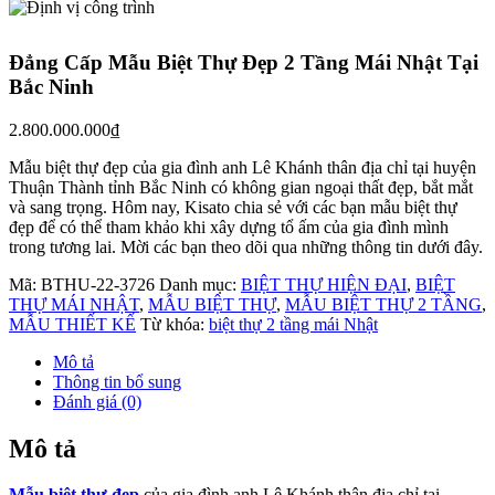
Đẳng Cấp Mẫu Biệt Thự Đẹp 2 Tầng Mái Nhật Tại
Bắc Ninh
2.800.000.000
₫
Mẫu biệt thự đẹp của gia đình anh Lê Khánh thân địa chỉ tại huyện
Thuận Thành tỉnh Bắc Ninh có không gian ngoại thất đẹp, bắt mắt
và sang trọng. Hôm nay, Kisato chia sẻ với các bạn mẫu biệt thự
đẹp để có thể tham khảo khi xây dựng tổ ấm của gia đình mình
trong tương lai. Mời các bạn theo dõi qua những thông tin dưới đây.
Mã:
BTHU-22-3726
Danh mục:
BIỆT THỰ HIỆN ĐẠI
,
BIỆT
THỰ MÁI NHẬT
,
MẪU BIỆT THỰ
,
MẪU BIỆT THỰ 2 TẦNG
,
MẪU THIẾT KẾ
Từ khóa:
biệt thự 2 tầng mái Nhật
Mô tả
Thông tin bổ sung
Đánh giá (0)
Mô tả
Mẫu biệt thự đẹp
của gia đình anh Lê Khánh thân địa chỉ tại