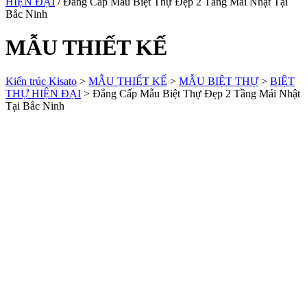
HIỆN ĐẠI
/ Đẳng Cấp Mẫu Biệt Thự Đẹp 2 Tầng Mái Nhật Tại
Bắc Ninh
MẪU THIẾT KẾ
Kiến trúc Kisato
>
MẪU THIẾT KẾ
>
MẪU BIỆT THỰ
>
BIỆT
THỰ HIỆN ĐẠI
>
Đẳng Cấp Mẫu Biệt Thự Đẹp 2 Tầng Mái Nhật
Tại Bắc Ninh