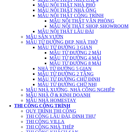
MẪU NỘI THẤT NHÀ PHỐ
MẪU NỘI THẤT NHÀ ỐNG
MẪU NỘI THẤT CÔNG TRÌNH
MẪU NỘI THẤT VĂN PHÒNG
MẪU NỘI THẤT SHOP, SHOWROOM
MẪU NỘI THẤT LÂU ĐÀI
MẪU SÂN VƯỜN
MẪU TỪ ĐƯỜNG ĐẸP, NHÀ THỜ
MẪU TỪ ĐƯỜNG 3 GIAN
MẪU TỪ ĐƯỜNG 2 MÁI
MẪU TỪ ĐƯỜNG 4 MÁI
MẪU TỪ ĐƯỜNG 8 MÁI
NHÀ TỪ ĐƯỜNG 5 GIAN
MẪU TỪ ĐƯỜNG 2 TẦNG
MẪU TỪ ĐƯỜNG CHỮ ĐINH
MẪU TỪ ĐƯỜNG CHỮ NHỊ
MẪU NHÀ XƯỞNG, NHÀ CÔNG NGHIỆP
MẪU NHÀ Ở & KINH DOANH
MẪU NHÀ HOMESTAY
THI CÔNG CÔNG TRÌNH
QUY TRÌNH THI CÔNG
THI CÔNG LÂU ĐÀI, DINH THỰ
THI CÔNG VILLA
THI CÔNG NHÀ THÉP