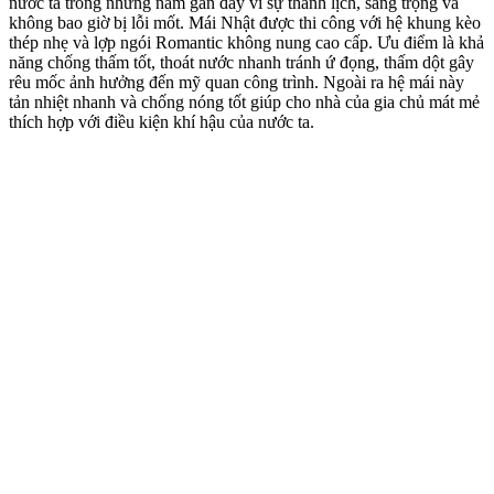
nước ta trong những năm gần đây vì sự thanh lịch, sang trọng và
không bao giờ bị lỗi mốt. Mái Nhật được thi công với hệ khung kèo
thép nhẹ và lợp ngói Romantic không nung cao cấp. Ưu điểm là khả
năng chống thấm tốt, thoát nước nhanh tránh ứ đọng, thấm dột gây
rêu mốc ảnh hưởng đến mỹ quan công trình. Ngoài ra hệ mái này
tản nhiệt nhanh và chống nóng tốt giúp cho nhà của gia chủ mát mẻ
thích hợp với điều kiện khí hậu của nước ta.