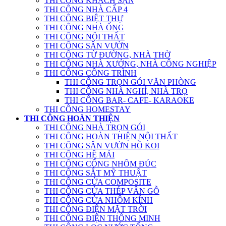
THI CÔNG KHÁCH SẠN
THI CÔNG NHÀ CẤP 4
THI CÔNG BIỆT THỰ
THI CÔNG NHÀ ỐNG
THI CÔNG NỘI THẤT
THI CÔNG SÂN VƯỜN
THI CÔNG TỪ ĐƯỜNG, NHÀ THỜ
THI CÔNG NHÀ XƯỞNG, NHÀ CÔNG NGHIỆP
THI CÔNG CÔNG TRÌNH
THI CÔNG TRỌN GÓI VĂN PHÒNG
THI CÔNG NHÀ NGHỈ, NHÀ TRỌ
THI CÔNG BAR- CAFE- KARAOKE
THI CÔNG HOMESTAY
THI CÔNG HOÀN THIỆN
THI CÔNG NHÀ TRỌN GÓI
THI CÔNG HOÀN THIỆN NỘI THẤT
THI CÔNG SÂN VƯỜN HỒ KOI
THI CÔNG HỆ MÁI
THI CÔNG CỔNG NHÔM ĐÚC
THI CÔNG SẮT MỸ THUẬT
THI CÔNG CỬA COMPOSITE
THI CÔNG CỬA THÉP VÂN GỖ
THI CÔNG CỬA NHÔM KÍNH
THI CÔNG ĐIỆN MẶT TRỜI
THI CÔNG ĐIỆN THÔNG MINH