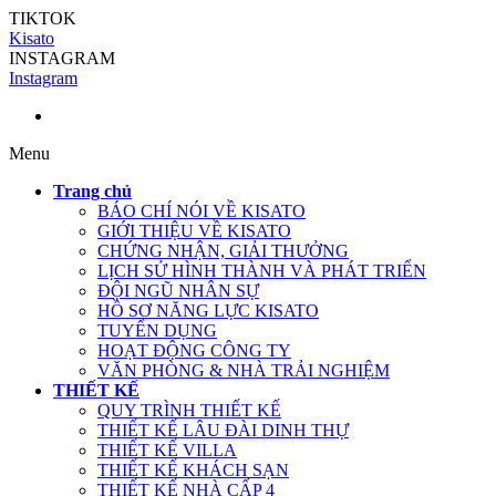
TIKTOK
Kisato
INSTAGRAM
Instagram
Menu
Trang chủ
BÁO CHÍ NÓI VỀ KISATO
GIỚI THIỆU VỀ KISATO
CHỨNG NHẬN, GIẢI THƯỞNG
LỊCH SỬ HÌNH THÀNH VÀ PHÁT TRIỂN
ĐỘI NGŨ NHÂN SỰ
HỒ SƠ NĂNG LỰC KISATO
TUYỂN DỤNG
HOẠT ĐỘNG CÔNG TY
VĂN PHÒNG & NHÀ TRẢI NGHIỆM
THIẾT KẾ
QUY TRÌNH THIẾT KẾ
THIẾT KẾ LÂU ĐÀI DINH THỰ
THIẾT KẾ VILLA
THIẾT KẾ KHÁCH SẠN
THIẾT KẾ NHÀ CẤP 4