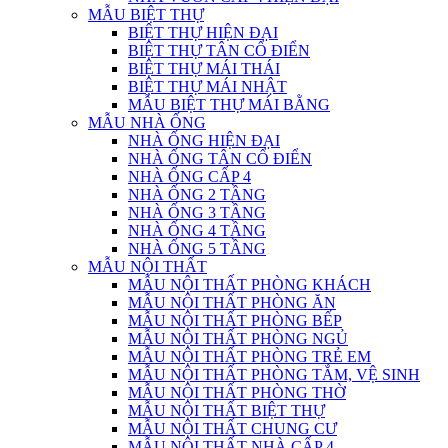
MẪU BIỆT THỰ
BIỆT THỰ HIỆN ĐẠI
BIỆT THỰ TÂN CỔ ĐIỂN
BIỆT THỰ MÁI THÁI
BIỆT THỰ MÁI NHẬT
MẪU BIỆT THỰ MÁI BẰNG
MẪU NHÀ ỐNG
NHÀ ỐNG HIỆN ĐẠI
NHÀ ỐNG TÂN CỔ ĐIỂN
NHÀ ỐNG CẤP 4
NHÀ ỐNG 2 TẦNG
NHÀ ỐNG 3 TẦNG
NHÀ ỐNG 4 TẦNG
NHÀ ỐNG 5 TẦNG
MẪU NỘI THẤT
MẪU NỘI THẤT PHÒNG KHÁCH
MẪU NỘI THẤT PHÒNG ĂN
MẪU NỘI THẤT PHÒNG BẾP
MẪU NỘI THẤT PHÒNG NGỦ
MẪU NỘI THẤT PHÒNG TRẺ EM
MẪU NỘI THẤT PHÒNG TẮM, VỆ SINH
MẪU NỘI THẤT PHÒNG THỜ
MẪU NỘI THẤT BIỆT THỰ
MẪU NỘI THẤT CHUNG CƯ
MẪU NỘI THẤT NHÀ CẤP 4