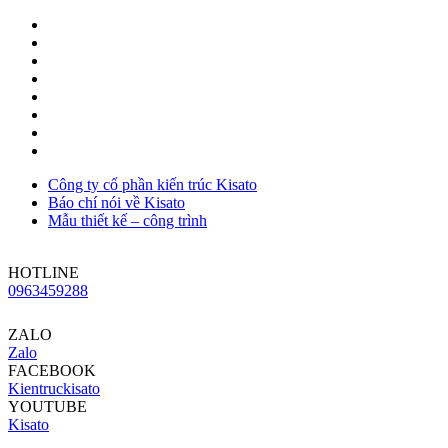
Công ty cổ phần kiến trúc Kisato
Báo chí nói về Kisato
Mẫu thiết kế – công trình
HOTLINE
0963459288
ZALO
Zalo
FACEBOOK
Kientruckisato
YOUTUBE
Kisato