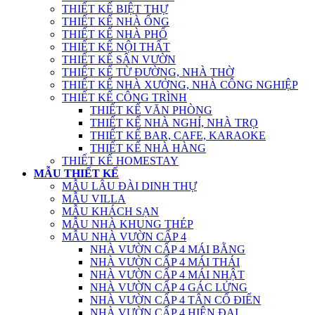
THIẾT KẾ BIỆT THỰ
THIẾT KẾ NHÀ ỐNG
THIẾT KẾ NHÀ PHỐ
THIẾT KẾ NỘI THẤT
THIẾT KẾ SÂN VƯỜN
THIẾT KẾ TỪ ĐƯỜNG, NHÀ THỜ
THIẾT KẾ NHÀ XƯỞNG, NHÀ CÔNG NGHIỆP
THIẾT KẾ CÔNG TRÌNH
THIẾT KẾ VĂN PHÒNG
THIẾT KẾ NHÀ NGHỈ, NHÀ TRỌ
THIẾT KẾ BAR, CAFE, KARAOKE
THIẾT KẾ NHÀ HÀNG
THIẾT KẾ HOMESTAY
MẪU THIẾT KẾ
MẪU LÂU ĐÀI DINH THỰ
MẪU VILLA
MẪU KHÁCH SẠN
MẪU NHÀ KHUNG THÉP
MẪU NHÀ VƯỜN CẤP 4
NHÀ VƯỜN CẤP 4 MÁI BẰNG
NHÀ VƯỜN CẤP 4 MÁI THÁI
NHÀ VƯỜN CẤP 4 MÁI NHẬT
NHÀ VƯỜN CẤP 4 GÁC LỬNG
NHÀ VƯỜN CẤP 4 TÂN CỔ ĐIỂN
NHÀ VƯỜN CẤP 4 HIỆN ĐẠI