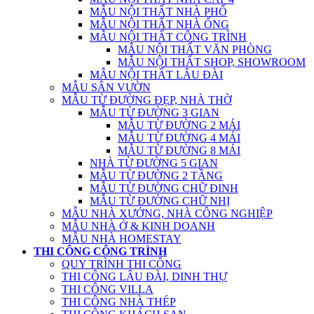
MẪU NỘI THẤT NHÀ PHỐ
MẪU NỘI THẤT NHÀ ỐNG
MẪU NỘI THẤT CÔNG TRÌNH
MẪU NỘI THẤT VĂN PHÒNG
MẪU NỘI THẤT SHOP, SHOWROOM
MẪU NỘI THẤT LÂU ĐÀI
MẪU SÂN VƯỜN
MẪU TỪ ĐƯỜNG ĐẸP, NHÀ THỜ
MẪU TỪ ĐƯỜNG 3 GIAN
MẪU TỪ ĐƯỜNG 2 MÁI
MẪU TỪ ĐƯỜNG 4 MÁI
MẪU TỪ ĐƯỜNG 8 MÁI
NHÀ TỪ ĐƯỜNG 5 GIAN
MẪU TỪ ĐƯỜNG 2 TẦNG
MẪU TỪ ĐƯỜNG CHỮ ĐINH
MẪU TỪ ĐƯỜNG CHỮ NHỊ
MẪU NHÀ XƯỞNG, NHÀ CÔNG NGHIỆP
MẪU NHÀ Ở & KINH DOANH
MẪU NHÀ HOMESTAY
THI CÔNG CÔNG TRÌNH
QUY TRÌNH THI CÔNG
THI CÔNG LÂU ĐÀI, DINH THỰ
THI CÔNG VILLA
THI CÔNG NHÀ THÉP