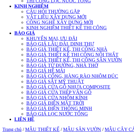
THI CÔNG LỌC NƯỚC TỔNG
KINH NGHIỆM
CÂU HỎI THƯỜNG GẶP
VẬT LIỆU XÂY DỰNG MỚI
CÔNG NGHỆ XÂY DỰNG MỚI
KINH NGHIỆM THIẾT KẾ THI CÔNG
BÁO GIÁ
KHUYẾN MẠI, ƯU ĐÃI
BÁO GIÁ LÂU ĐÀI, DINH THỰ
BÁO GIÁ THIẾT KẾ, THI CÔNG NHÀ
BÁO GIÁ THIẾT KẾ THI CÔNG NỘI THẤT
BÁO GIÁ THIẾT KẾ, THI CÔNG SÂN VƯỜN
BÁO GIÁ TỪ ĐƯỜNG, NHÀ THỜ
BÁO GIÁ HỆ MÁI
BÁO GIÁ CỔNG, HÀNG RÀO NHÔM ĐÚC
BÁO GIÁ SẮT MỸ THUẬT
BÁO GIÁ CỬA GỖ NHỰA COMPOSITE
BÁO GIÁ CỬA THÉP VÂN GỖ
BÁO GIÁ CỬA NHÔM KÍNH
BÁO GIÁ ĐIỆN MẶT TRỜI
BÁO GIÁ ĐIỆN THÔNG MINH
BÁO GIÁ LỌC NƯỚC TỔNG
LIÊN HỆ
Trang chủ
/
MẪU THIẾT KẾ
/
MẪU SÂN VƯỜN
/
MẪU CÂY C