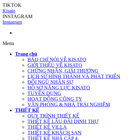
TIKTOK
Kisato
INSTAGRAM
Instagram
Menu
Trang chủ
BÁO CHÍ NÓI VỀ KISATO
GIỚI THIỆU VỀ KISATO
CHỨNG NHẬN, GIẢI THƯỞNG
LỊCH SỬ HÌNH THÀNH VÀ PHÁT TRIỂN
ĐỘI NGŨ NHÂN SỰ
HỒ SƠ NĂNG LỰC KISATO
TUYỂN DỤNG
HOẠT ĐỘNG CÔNG TY
VĂN PHÒNG & NHÀ TRẢI NGHIỆM
THIẾT KẾ
QUY TRÌNH THIẾT KẾ
THIẾT KẾ LÂU ĐÀI DINH THỰ
THIẾT KẾ VILLA
THIẾT KẾ KHÁCH SẠN
THIẾT KẾ NHÀ CẤP 4