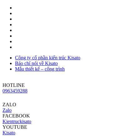
Công ty cổ phần kiến trúc Kisato
Báo chí nói về Kisato
Mẫu thiết kế – công trình
HOTLINE
0963459288
ZALO
Zalo
FACEBOOK
Kientruckisato
YOUTUBE
Kisato