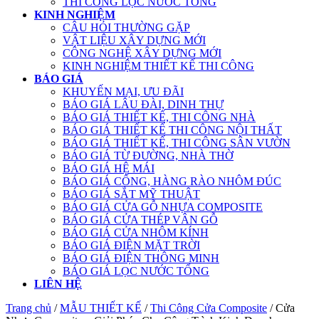
THI CÔNG LỌC NƯỚC TỔNG
KINH NGHIỆM
CÂU HỎI THƯỜNG GẶP
VẬT LIỆU XÂY DỰNG MỚI
CÔNG NGHỆ XÂY DỰNG MỚI
KINH NGHIỆM THIẾT KẾ THI CÔNG
BÁO GIÁ
KHUYẾN MẠI, ƯU ĐÃI
BÁO GIÁ LÂU ĐÀI, DINH THỰ
BÁO GIÁ THIẾT KẾ, THI CÔNG NHÀ
BÁO GIÁ THIẾT KẾ THI CÔNG NỘI THẤT
BÁO GIÁ THIẾT KẾ, THI CÔNG SÂN VƯỜN
BÁO GIÁ TỪ ĐƯỜNG, NHÀ THỜ
BÁO GIÁ HỆ MÁI
BÁO GIÁ CỔNG, HÀNG RÀO NHÔM ĐÚC
BÁO GIÁ SẮT MỸ THUẬT
BÁO GIÁ CỬA GỖ NHỰA COMPOSITE
BÁO GIÁ CỬA THÉP VÂN GỖ
BÁO GIÁ CỬA NHÔM KÍNH
BÁO GIÁ ĐIỆN MẶT TRỜI
BÁO GIÁ ĐIỆN THÔNG MINH
BÁO GIÁ LỌC NƯỚC TỔNG
LIÊN HỆ
Trang chủ
/
MẪU THIẾT KẾ
/
Thi Công Cửa Composite
/ Cửa