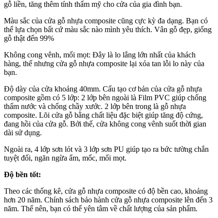
gỗ liền, tăng thêm tính thẩm mỹ cho cửa của gia đình bạn.
Màu sắc của cửa gỗ nhựa composite cũng cực kỳ đa dạng. Bạn có
thể lựa chọn bất cứ màu sắc nào mình yêu thích. Vân gỗ đẹp, giống
gỗ thật đến 99%
Không cong vênh, mối mọt: Đây là lo lắng lớn nhất của khách
hàng, thế nhưng cửa gỗ nhựa composite lại xóa tan lỗi lo này của
bạn.
Độ dày của cửa khoảng 40mm. Cấu tạo cơ bản của cửa gỗ nhựa
composite gồm có 5 lớp: 2 lớp bên ngoài là Film PVC giúp chống
thấm nước và chống chầy xước. 2 lớp bên trong là gỗ nhựa
composite. Lõi cửa gỗ bằng chất liệu đặc biệt giúp tăng độ cứng,
đang hồi của cửa gỗ. Bởi thế, cửa không cong vênh suốt thời gian
dài sử dụng.
Ngoài ra, 4 lớp sơn lót và 3 lớp sơn PU giúp tạo ra bức tường chắn
tuyệt đối, ngăn ngừa ẩm, mốc, mối mọt.
Độ bền tốt:
Theo các thống kê, cửa gỗ nhựa composite có độ bền cao, khoảng
hơn 20 năm. Chính sách bảo hành cửa gỗ nhựa composite lên đến 3
năm. Thế nên, bạn có thể yên tâm về chất lượng của sản phẩm.