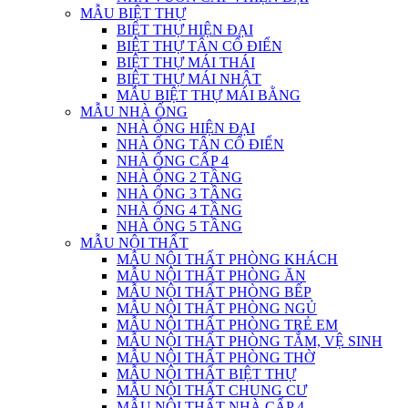
MẪU BIỆT THỰ
BIỆT THỰ HIỆN ĐẠI
BIỆT THỰ TÂN CỔ ĐIỂN
BIỆT THỰ MÁI THÁI
BIỆT THỰ MÁI NHẬT
MẪU BIỆT THỰ MÁI BẰNG
MẪU NHÀ ỐNG
NHÀ ỐNG HIỆN ĐẠI
NHÀ ỐNG TÂN CỔ ĐIỂN
NHÀ ỐNG CẤP 4
NHÀ ỐNG 2 TẦNG
NHÀ ỐNG 3 TẦNG
NHÀ ỐNG 4 TẦNG
NHÀ ỐNG 5 TẦNG
MẪU NỘI THẤT
MẪU NỘI THẤT PHÒNG KHÁCH
MẪU NỘI THẤT PHÒNG ĂN
MẪU NỘI THẤT PHÒNG BẾP
MẪU NỘI THẤT PHÒNG NGỦ
MẪU NỘI THẤT PHÒNG TRẺ EM
MẪU NỘI THẤT PHÒNG TẮM, VỆ SINH
MẪU NỘI THẤT PHÒNG THỜ
MẪU NỘI THẤT BIỆT THỰ
MẪU NỘI THẤT CHUNG CƯ
MẪU NỘI THẤT NHÀ CẤP 4