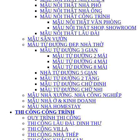
MẪU NỘI THẤT NHÀ PHỐ
MẪU NỘI THẤT NHÀ ỐNG
MẪU NỘI THẤT CÔNG TRÌNH
MẪU NỘI THẤT VĂN PHÒNG
MẪU NỘI THẤT SHOP, SHOWROOM
MẪU NỘI THẤT LÂU ĐÀI
MẪU SÂN VƯỜN
MẪU TỪ ĐƯỜNG ĐẸP, NHÀ THỜ
MẪU TỪ ĐƯỜNG 3 GIAN
MẪU TỪ ĐƯỜNG 2 MÁI
MẪU TỪ ĐƯỜNG 4 MÁI
MẪU TỪ ĐƯỜNG 8 MÁI
NHÀ TỪ ĐƯỜNG 5 GIAN
MẪU TỪ ĐƯỜNG 2 TẦNG
MẪU TỪ ĐƯỜNG CHỮ ĐINH
MẪU TỪ ĐƯỜNG CHỮ NHỊ
MẪU NHÀ XƯỞNG, NHÀ CÔNG NGHIỆP
MẪU NHÀ Ở & KINH DOANH
MẪU NHÀ HOMESTAY
THI CÔNG CÔNG TRÌNH
QUY TRÌNH THI CÔNG
THI CÔNG LÂU ĐÀI, DINH THỰ
THI CÔNG VILLA
THI CÔNG NHÀ THÉP