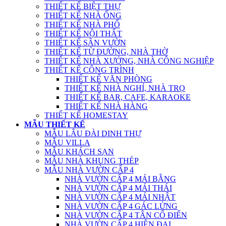
THIẾT KẾ BIỆT THỰ
THIẾT KẾ NHÀ ỐNG
THIẾT KẾ NHÀ PHỐ
THIẾT KẾ NỘI THẤT
THIẾT KẾ SÂN VƯỜN
THIẾT KẾ TỪ ĐƯỜNG, NHÀ THỜ
THIẾT KẾ NHÀ XƯỞNG, NHÀ CÔNG NGHIỆP
THIẾT KẾ CÔNG TRÌNH
THIẾT KẾ VĂN PHÒNG
THIẾT KẾ NHÀ NGHỈ, NHÀ TRỌ
THIẾT KẾ BAR, CAFE, KARAOKE
THIẾT KẾ NHÀ HÀNG
THIẾT KẾ HOMESTAY
MẪU THIẾT KẾ
MẪU LÂU ĐÀI DINH THỰ
MẪU VILLA
MẪU KHÁCH SẠN
MẪU NHÀ KHUNG THÉP
MẪU NHÀ VƯỜN CẤP 4
NHÀ VƯỜN CẤP 4 MÁI BẰNG
NHÀ VƯỜN CẤP 4 MÁI THÁI
NHÀ VƯỜN CẤP 4 MÁI NHẬT
NHÀ VƯỜN CẤP 4 GÁC LỬNG
NHÀ VƯỜN CẤP 4 TÂN CỔ ĐIỂN
NHÀ VƯỜN CẤP 4 HIỆN ĐẠI