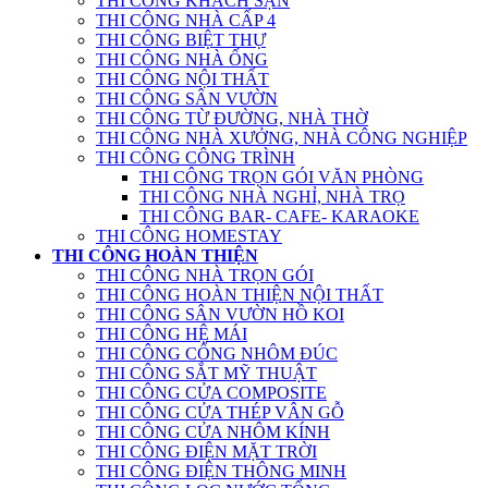
THI CÔNG KHÁCH SẠN
THI CÔNG NHÀ CẤP 4
THI CÔNG BIỆT THỰ
THI CÔNG NHÀ ỐNG
THI CÔNG NỘI THẤT
THI CÔNG SÂN VƯỜN
THI CÔNG TỪ ĐƯỜNG, NHÀ THỜ
THI CÔNG NHÀ XƯỞNG, NHÀ CÔNG NGHIỆP
THI CÔNG CÔNG TRÌNH
THI CÔNG TRỌN GÓI VĂN PHÒNG
THI CÔNG NHÀ NGHỈ, NHÀ TRỌ
THI CÔNG BAR- CAFE- KARAOKE
THI CÔNG HOMESTAY
THI CÔNG HOÀN THIỆN
THI CÔNG NHÀ TRỌN GÓI
THI CÔNG HOÀN THIỆN NỘI THẤT
THI CÔNG SÂN VƯỜN HỒ KOI
THI CÔNG HỆ MÁI
THI CÔNG CỔNG NHÔM ĐÚC
THI CÔNG SẮT MỸ THUẬT
THI CÔNG CỬA COMPOSITE
THI CÔNG CỬA THÉP VÂN GỖ
THI CÔNG CỬA NHÔM KÍNH
THI CÔNG ĐIỆN MẶT TRỜI
THI CÔNG ĐIỆN THÔNG MINH