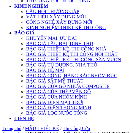
THI CÔNG LỌC NƯỚC TỔNG
KINH NGHIỆM
CÂU HỎI THƯỜNG GẶP
VẬT LIỆU XÂY DỰNG MỚI
CÔNG NGHỆ XÂY DỰNG MỚI
KINH NGHIỆM THIẾT KẾ THI CÔNG
BÁO GIÁ
KHUYẾN MẠI, ƯU ĐÃI
BÁO GIÁ LÂU ĐÀI, DINH THỰ
BÁO GIÁ THIẾT KẾ, THI CÔNG NHÀ
BÁO GIÁ THIẾT KẾ THI CÔNG NỘI THẤT
BÁO GIÁ THIẾT KẾ, THI CÔNG SÂN VƯỜN
BÁO GIÁ TỪ ĐƯỜNG, NHÀ THỜ
BÁO GIÁ HỆ MÁI
BÁO GIÁ CỔNG, HÀNG RÀO NHÔM ĐÚC
BÁO GIÁ SẮT MỸ THUẬT
BÁO GIÁ CỬA GỖ NHỰA COMPOSITE
BÁO GIÁ CỬA THÉP VÂN GỖ
BÁO GIÁ CỬA NHÔM KÍNH
BÁO GIÁ ĐIỆN MẶT TRỜI
BÁO GIÁ ĐIỆN THÔNG MINH
BÁO GIÁ LỌC NƯỚC TỔNG
LIÊN HỆ
Trang chủ
/
MẪU THIẾT KẾ
/
Thi Công Cửa