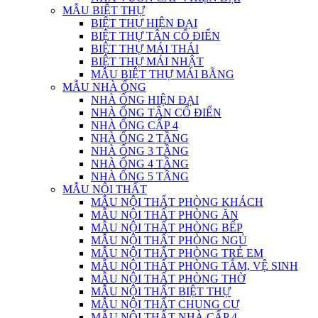
MẪU BIỆT THỰ
BIỆT THỰ HIỆN ĐẠI
BIỆT THỰ TÂN CỔ ĐIỂN
BIỆT THỰ MÁI THÁI
BIỆT THỰ MÁI NHẬT
MẪU BIỆT THỰ MÁI BẰNG
MẪU NHÀ ỐNG
NHÀ ỐNG HIỆN ĐẠI
NHÀ ỐNG TÂN CỔ ĐIỂN
NHÀ ỐNG CẤP 4
NHÀ ỐNG 2 TẦNG
NHÀ ỐNG 3 TẦNG
NHÀ ỐNG 4 TẦNG
NHÀ ỐNG 5 TẦNG
MẪU NỘI THẤT
MẪU NỘI THẤT PHÒNG KHÁCH
MẪU NỘI THẤT PHÒNG ĂN
MẪU NỘI THẤT PHÒNG BẾP
MẪU NỘI THẤT PHÒNG NGỦ
MẪU NỘI THẤT PHÒNG TRẺ EM
MẪU NỘI THẤT PHÒNG TẮM, VỆ SINH
MẪU NỘI THẤT PHÒNG THỜ
MẪU NỘI THẤT BIỆT THỰ
MẪU NỘI THẤT CHUNG CƯ
MẪU NỘI THẤT NHÀ CẤP 4