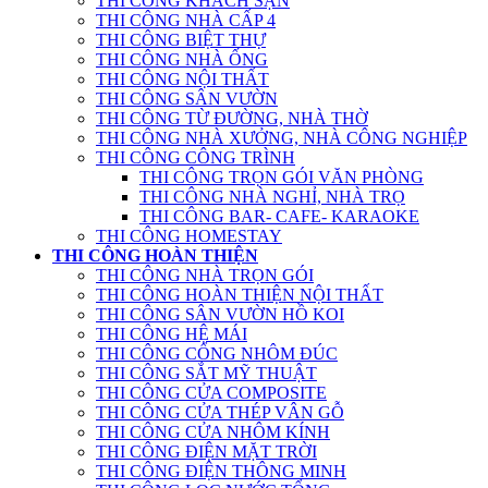
THI CÔNG KHÁCH SẠN
THI CÔNG NHÀ CẤP 4
THI CÔNG BIỆT THỰ
THI CÔNG NHÀ ỐNG
THI CÔNG NỘI THẤT
THI CÔNG SÂN VƯỜN
THI CÔNG TỪ ĐƯỜNG, NHÀ THỜ
THI CÔNG NHÀ XƯỞNG, NHÀ CÔNG NGHIỆP
THI CÔNG CÔNG TRÌNH
THI CÔNG TRỌN GÓI VĂN PHÒNG
THI CÔNG NHÀ NGHỈ, NHÀ TRỌ
THI CÔNG BAR- CAFE- KARAOKE
THI CÔNG HOMESTAY
THI CÔNG HOÀN THIỆN
THI CÔNG NHÀ TRỌN GÓI
THI CÔNG HOÀN THIỆN NỘI THẤT
THI CÔNG SÂN VƯỜN HỒ KOI
THI CÔNG HỆ MÁI
THI CÔNG CỔNG NHÔM ĐÚC
THI CÔNG SẮT MỸ THUẬT
THI CÔNG CỬA COMPOSITE
THI CÔNG CỬA THÉP VÂN GỖ
THI CÔNG CỬA NHÔM KÍNH
THI CÔNG ĐIỆN MẶT TRỜI
THI CÔNG ĐIỆN THÔNG MINH