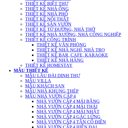
THIẾT KẾ BIỆT THỰ
THIẾT KẾ NHÀ ỐNG
THIẾT KẾ NHÀ PHỐ
THIẾT KẾ NỘI THẤT
THIẾT KẾ SÂN VƯỜN
THIẾT KẾ TỪ ĐƯỜNG, NHÀ THỜ
THIẾT KẾ NHÀ XƯỞNG, NHÀ CÔNG NGHIỆP
THIẾT KẾ CÔNG TRÌNH
THIẾT KẾ VĂN PHÒNG
THIẾT KẾ NHÀ NGHỈ, NHÀ TRỌ
THIẾT KẾ BAR, CAFE, KARAOKE
THIẾT KẾ NHÀ HÀNG
THIẾT KẾ HOMESTAY
MẪU THIẾT KẾ
MẪU LÂU ĐÀI DINH THỰ
MẪU VILLA
MẪU KHÁCH SẠN
MẪU NHÀ KHUNG THÉP
MẪU NHÀ VƯỜN CẤP 4
NHÀ VƯỜN CẤP 4 MÁI BẰNG
NHÀ VƯỜN CẤP 4 MÁI THÁI
NHÀ VƯỜN CẤP 4 MÁI NHẬT
NHÀ VƯỜN CẤP 4 GÁC LỬNG
NHÀ VƯỜN CẤP 4 TÂN CỔ ĐIỂN
NHÀ VƯỜN CẤP 4 HIỆN ĐẠI