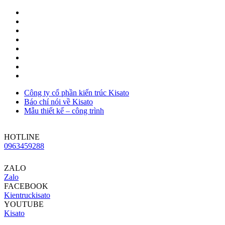
Công ty cổ phần kiến trúc Kisato
Báo chí nói về Kisato
Mẫu thiết kế – công trình
HOTLINE
0963459288
ZALO
Zalo
FACEBOOK
Kientruckisato
YOUTUBE
Kisato