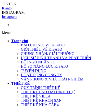
TIKTOK
Kisato
INSTAGRAM
Instagram
Menu
Trang chủ
BÁO CHÍ NÓI VỀ KISATO
GIỚI THIỆU VỀ KISATO
CHỨNG NHẬN, GIẢI THƯỞNG
LỊCH SỬ HÌNH THÀNH VÀ PHÁT TRIỂN
ĐỘI NGŨ NHÂN SỰ
HỒ SƠ NĂNG LỰC KISATO
TUYỂN DỤNG
HOẠT ĐỘNG CÔNG TY
VĂN PHÒNG & NHÀ TRẢI NGHIỆM
THIẾT KẾ
QUY TRÌNH THIẾT KẾ
THIẾT KẾ LÂU ĐÀI DINH THỰ
THIẾT KẾ VILLA
THIẾT KẾ KHÁCH SẠN
THIẾT KẾ NHÀ CẤP 4