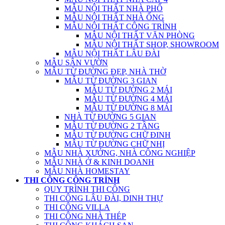
MẪU NỘI THẤT NHÀ PHỐ
MẪU NỘI THẤT NHÀ ỐNG
MẪU NỘI THẤT CÔNG TRÌNH
MẪU NỘI THẤT VĂN PHÒNG
MẪU NỘI THẤT SHOP, SHOWROOM
MẪU NỘI THẤT LÂU ĐÀI
MẪU SÂN VƯỜN
MẪU TỪ ĐƯỜNG ĐẸP, NHÀ THỜ
MẪU TỪ ĐƯỜNG 3 GIAN
MẪU TỪ ĐƯỜNG 2 MÁI
MẪU TỪ ĐƯỜNG 4 MÁI
MẪU TỪ ĐƯỜNG 8 MÁI
NHÀ TỪ ĐƯỜNG 5 GIAN
MẪU TỪ ĐƯỜNG 2 TẦNG
MẪU TỪ ĐƯỜNG CHỮ ĐINH
MẪU TỪ ĐƯỜNG CHỮ NHỊ
MẪU NHÀ XƯỞNG, NHÀ CÔNG NGHIỆP
MẪU NHÀ Ở & KINH DOANH
MẪU NHÀ HOMESTAY
THI CÔNG CÔNG TRÌNH
QUY TRÌNH THI CÔNG
THI CÔNG LÂU ĐÀI, DINH THỰ
THI CÔNG VILLA
THI CÔNG NHÀ THÉP