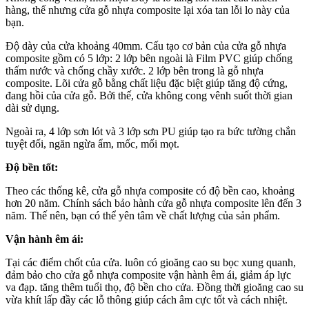
hàng, thế nhưng cửa gỗ nhựa composite lại xóa tan lỗi lo này của
bạn.
Độ dày của cửa khoảng 40mm. Cấu tạo cơ bản của cửa gỗ nhựa
composite gồm có 5 lớp: 2 lớp bên ngoài là Film PVC giúp chống
thấm nước và chống chầy xước. 2 lớp bên trong là gỗ nhựa
composite. Lõi cửa gỗ bằng chất liệu đặc biệt giúp tăng độ cứng,
đang hồi của cửa gỗ. Bởi thế, cửa không cong vênh suốt thời gian
dài sử dụng.
Ngoài ra, 4 lớp sơn lót và 3 lớp sơn PU giúp tạo ra bức tường chắn
tuyệt đối, ngăn ngừa ẩm, mốc, mối mọt.
Độ bền tốt:
Theo các thống kê, cửa gỗ nhựa composite có độ bền cao, khoảng
hơn 20 năm. Chính sách bảo hành cửa gỗ nhựa composite lên đến 3
năm. Thế nên, bạn có thể yên tâm về chất lượng của sản phẩm.
Vận hành êm ái:
Tại các điểm chốt của cửa. luôn có gioăng cao su bọc xung quanh,
đảm bảo cho cửa gỗ nhựa composite vận hành êm ái, giảm áp lực
va đạp. tăng thêm tuổi thọ, độ bền cho cửa. Đồng thời gioăng cao su
vừa khít lấp đầy các lỗ thông giúp cách âm cực tốt và cách nhiệt.