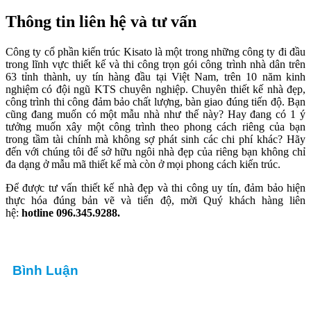
Mẫu Thiết Kế Biệt Thự 2 Tầng Tân
Cổ Điển Đẹp Từng Cm
1.800.000.000
₫
Chủ đầu tư: Lê Văn Phương