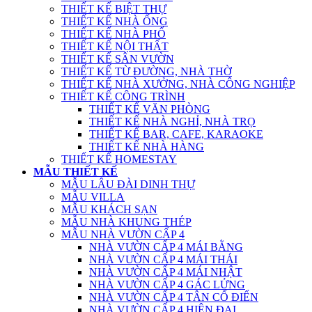
THIẾT KẾ BIỆT THỰ
THIẾT KẾ NHÀ ỐNG
THIẾT KẾ NHÀ PHỐ
THIẾT KẾ NỘI THẤT
THIẾT KẾ SÂN VƯỜN
THIẾT KẾ TỪ ĐƯỜNG, NHÀ THỜ
THIẾT KẾ NHÀ XƯỞNG, NHÀ CÔNG NGHIỆP
THIẾT KẾ CÔNG TRÌNH
THIẾT KẾ VĂN PHÒNG
THIẾT KẾ NHÀ NGHỈ, NHÀ TRỌ
THIẾT KẾ BAR, CAFE, KARAOKE
THIẾT KẾ NHÀ HÀNG
THIẾT KẾ HOMESTAY
MẪU THIẾT KẾ
MẪU LÂU ĐÀI DINH THỰ
MẪU VILLA
MẪU KHÁCH SẠN
MẪU NHÀ KHUNG THÉP
MẪU NHÀ VƯỜN CẤP 4
NHÀ VƯỜN CẤP 4 MÁI BẰNG
NHÀ VƯỜN CẤP 4 MÁI THÁI
NHÀ VƯỜN CẤP 4 MÁI NHẬT
NHÀ VƯỜN CẤP 4 GÁC LỬNG
NHÀ VƯỜN CẤP 4 TÂN CỔ ĐIỂN
NHÀ VƯỜN CẤP 4 HIỆN ĐẠI