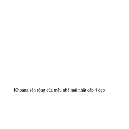
Tên
*
Email
*
Lưu tên của tôi, email, và trang web trong trình duyệt này cho
lần bình luận kế tiếp của tôi.
Sản phẩm tương tự