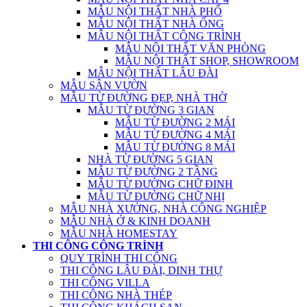
MẪU NỘI THẤT NHÀ PHỐ
MẪU NỘI THẤT NHÀ ỐNG
MẪU NỘI THẤT CÔNG TRÌNH
MẪU NỘI THẤT VĂN PHÒNG
MẪU NỘI THẤT SHOP, SHOWROOM
MẪU NỘI THẤT LÂU ĐÀI
MẪU SÂN VƯỜN
MẪU TỪ ĐƯỜNG ĐẸP, NHÀ THỜ
MẪU TỪ ĐƯỜNG 3 GIAN
MẪU TỪ ĐƯỜNG 2 MÁI
MẪU TỪ ĐƯỜNG 4 MÁI
MẪU TỪ ĐƯỜNG 8 MÁI
NHÀ TỪ ĐƯỜNG 5 GIAN
MẪU TỪ ĐƯỜNG 2 TẦNG
MẪU TỪ ĐƯỜNG CHỮ ĐINH
MẪU TỪ ĐƯỜNG CHỮ NHỊ
MẪU NHÀ XƯỞNG, NHÀ CÔNG NGHIỆP
MẪU NHÀ Ở & KINH DOANH
MẪU NHÀ HOMESTAY
THI CÔNG CÔNG TRÌNH
QUY TRÌNH THI CÔNG
THI CÔNG LÂU ĐÀI, DINH THỰ
THI CÔNG VILLA
THI CÔNG NHÀ THÉP