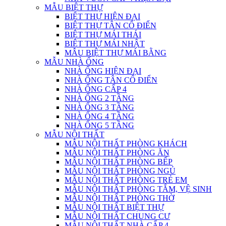
MẪU BIỆT THỰ
BIỆT THỰ HIỆN ĐẠI
BIỆT THỰ TÂN CỔ ĐIỂN
BIỆT THỰ MÁI THÁI
BIỆT THỰ MÁI NHẬT
MẪU BIỆT THỰ MÁI BẰNG
MẪU NHÀ ỐNG
NHÀ ỐNG HIỆN ĐẠI
NHÀ ỐNG TÂN CỔ ĐIỂN
NHÀ ỐNG CẤP 4
NHÀ ỐNG 2 TẦNG
NHÀ ỐNG 3 TẦNG
NHÀ ỐNG 4 TẦNG
NHÀ ỐNG 5 TẦNG
MẪU NỘI THẤT
MẪU NỘI THẤT PHÒNG KHÁCH
MẪU NỘI THẤT PHÒNG ĂN
MẪU NỘI THẤT PHÒNG BẾP
MẪU NỘI THẤT PHÒNG NGỦ
MẪU NỘI THẤT PHÒNG TRẺ EM
MẪU NỘI THẤT PHÒNG TẮM, VỆ SINH
MẪU NỘI THẤT PHÒNG THỜ
MẪU NỘI THẤT BIỆT THỰ
MẪU NỘI THẤT CHUNG CƯ
MẪU NỘI THẤT NHÀ CẤP 4