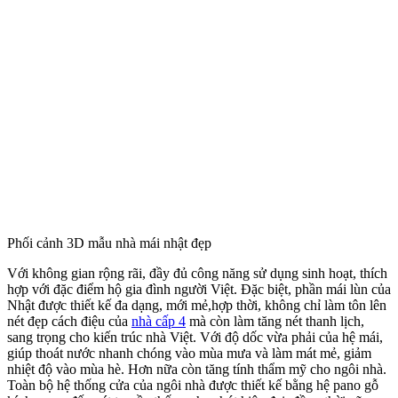
Mặt Bằng Thiết Kế Mẫu Nhà Vườn Đẹp
​Sau khi khảo sát chi tiết khu đất dự kiến xây dựng công trình và
lắng nghe mong muốn của gia chủ, chúng tôi đã đưa ra phương án
thiết kế mẫu nhà mái nhật đẹp cấp 4 như sau: ​Chiều ngang của công
trình là 14 m.Chia thành 5 lưới trục: ​-Từ trục A đến trục B là 1,14
m; ​-Từ trục B đến trục C là 4,16 m; ​-Từ trục C đến trục D là 4,5 m; ​
-Từ trục D đến trục E là 4,2 m; ​Chiều sâu của công trình là 11,82 m.
Chia làm 5 lưới trục: ​-Từ trục 1 đến trục 2 là 3,5 m; ​-Từ trục 2 đến
trục 3 là 3,265 m; -Từ trục 3 đến trục 4 là 3 m;​ -Từ trục 4 đến trục 5
là 2 m;