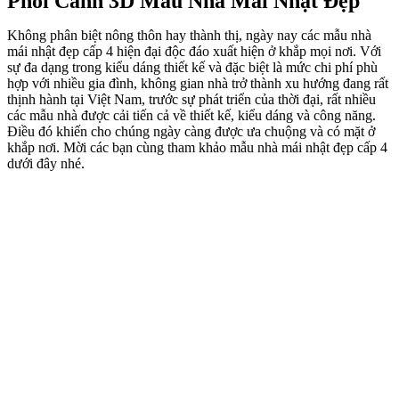
Mẫu nhà mái nhật đẹp với cảnh quan cây xanh xung quanh
Mẫu nhà cấp 4 với màu trắng đục được sử dụng trên tường nhà.
Thay vì mái ngói đỏ truyền thống của Việt Nam, để tạo ra sự khác
biệt các kiến trúc sư đã lựa chọn mái ngói màu xanh đậm. Màu sắc
này cũng kết hợp rất tốt với màu tường nhà và màu xanh của cây lá
tạo ra sự hài hòa, dễ chịu cho người nhìn. Kết hợp với các mảng
tường màu ghi chạy quanh nhà và các khung cửa gỗ màu vàng nâu
giúp ngôi nhà trở nên sang trọng, cuốn hút hơn bao giờ hết. Tất cả
màu sắc đem lại cho mẫu nhà vẻ đẹp trang nhã hài hòa mang chút
thiện cảm, tạo được vẻ đẹp thẩm mỹ thăng trầm với phong cách thiết
kế nghệ thuật khiêm tốn, giản dị nhưng vô cùng hiện đại.