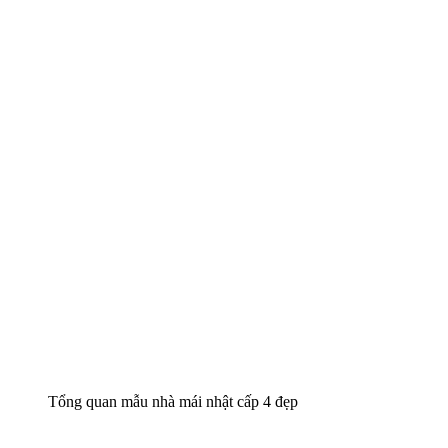
Chiêm Ngưỡng Mẫu Biệt Thự 2 Tầng
Mái Thái Đẹp Hút Hồn Tại Hưng Yên
1.500.000.000
₫
Chủ đầu tư: Anh Phú
Địa chỉ: Hưng Yên
Diện tích: 200 m2
Số tầng: 2 tầng