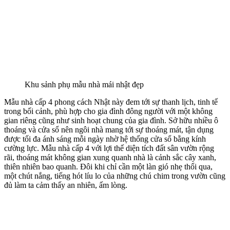
Mặt bằng thiết kế mẫu nhà mái nhật đẹp
Mặt Bằng Công Năng Mẫu Nhà Đẹp
​Thực sự, một ngôi nhà không chỉ nhìn ở vẻ bề ngoài đẹp rồi nói là
hoàn hảo được. Muốn hoàn hảo thì ngôi nhà phải được bố trí các
phòng chức năng hợp lý để tận dụng tối đa công năng sử dụng.
Hiểu được một cách sâu sắc điều đó, chúng tôi đã bố trí các phòng
một cách thật hợp lý cho ngôi nhà. Sau đây chúng tôi xin giới thiệu
cho các bạn công năng sử dụng của mẫu nhà vườn đẹp này. -1 ​
Phòng khách + phòng thờ -1 Phòng bếp+phòng ăn ​-4 Phòng ngủ ​