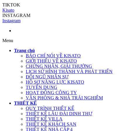
TIKTOK
Kisato
INSTAGRAM
Instagram
Menu
Trang chủ
BÁO CHÍ NÓI VỀ KISATO
GIỚI THIỆU VỀ KISATO
CHỨNG NHẬN, GIẢI THƯỞNG
LỊCH SỬ HÌNH THÀNH VÀ PHÁT TRIỂN
ĐỘI NGŨ NHÂN SỰ
HỒ SƠ NĂNG LỰC KISATO
TUYỂN DỤNG
HOẠT ĐỘNG CÔNG TY
VĂN PHÒNG & NHÀ TRẢI NGHIỆM
THIẾT KẾ
QUY TRÌNH THIẾT KẾ
THIẾT KẾ LÂU ĐÀI DINH THỰ
THIẾT KẾ VILLA
THIẾT KẾ KHÁCH SẠN
THIẾT KẾ NHÀ CẤP 4