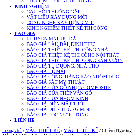
THI CÔNG LỌC NƯỚC TỔNG
KINH NGHIỆM
CÂU HỎI THƯỜNG GẶP
VẬT LIỆU XÂY DỰNG MỚI
CÔNG NGHỆ XÂY DỰNG MỚI
KINH NGHIỆM THIẾT KẾ THI CÔNG
BÁO GIÁ
KHUYẾN MẠI, ƯU ĐÃI
BÁO GIÁ LÂU ĐÀI, DINH THỰ
BÁO GIÁ THIẾT KẾ, THI CÔNG NHÀ
BÁO GIÁ THIẾT KẾ THI CÔNG NỘI THẤT
BÁO GIÁ THIẾT KẾ, THI CÔNG SÂN VƯỜN
BÁO GIÁ TỪ ĐƯỜNG, NHÀ THỜ
BÁO GIÁ HỆ MÁI
BÁO GIÁ CỔNG, HÀNG RÀO NHÔM ĐÚC
BÁO GIÁ SẮT MỸ THUẬT
BÁO GIÁ CỬA GỖ NHỰA COMPOSITE
BÁO GIÁ CỬA THÉP VÂN GỖ
BÁO GIÁ CỬA NHÔM KÍNH
BÁO GIÁ ĐIỆN MẶT TRỜI
BÁO GIÁ ĐIỆN THÔNG MINH
BÁO GIÁ LỌC NƯỚC TỔNG
LIÊN HỆ
Trang chủ
/
MẪU THIẾT KẾ
/
MẪU THIẾT KẾ
/ Chiêm Ngưỡng