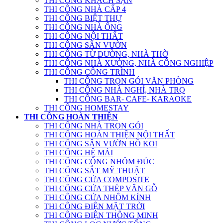
THI CÔNG KHÁCH SẠN
THI CÔNG NHÀ CẤP 4
THI CÔNG BIỆT THỰ
THI CÔNG NHÀ ỐNG
THI CÔNG NỘI THẤT
THI CÔNG SÂN VƯỜN
THI CÔNG TỪ ĐƯỜNG, NHÀ THỜ
THI CÔNG NHÀ XƯỞNG, NHÀ CÔNG NGHIỆP
THI CÔNG CÔNG TRÌNH
THI CÔNG TRỌN GÓI VĂN PHÒNG
THI CÔNG NHÀ NGHỈ, NHÀ TRỌ
THI CÔNG BAR- CAFE- KARAOKE
THI CÔNG HOMESTAY
THI CÔNG HOÀN THIỆN
THI CÔNG NHÀ TRỌN GÓI
THI CÔNG HOÀN THIỆN NỘI THẤT
THI CÔNG SÂN VƯỜN HỒ KOI
THI CÔNG HỆ MÁI
THI CÔNG CỔNG NHÔM ĐÚC
THI CÔNG SẮT MỸ THUẬT
THI CÔNG CỬA COMPOSITE
THI CÔNG CỬA THÉP VÂN GỖ
THI CÔNG CỬA NHÔM KÍNH
THI CÔNG ĐIỆN MẶT TRỜI
THI CÔNG ĐIỆN THÔNG MINH