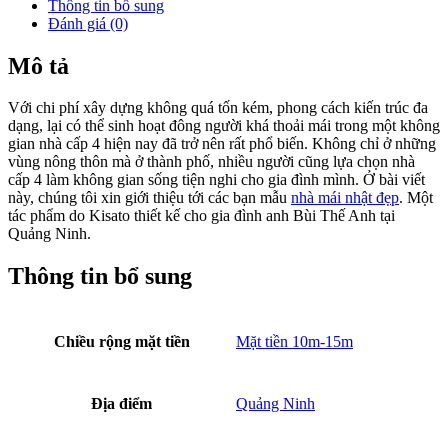
Phối cảnh 3D mẫu nhà mái nhật đẹp
Với không gian rộng rãi, đầy đủ công năng sử dụng sinh hoạt, thích
hợp với đặc điểm hộ gia đình người Việt. Đặc biệt, phần mái lùn của
Nhật được thiết kế đa dạng, mới mẻ,hợp thời, không chỉ làm tôn lên
nét đẹp cách điệu của
nhà cấp 4
mà còn làm tăng nét thanh lịch,
sang trọng cho kiến trúc nhà Việt. Với độ dốc vừa phải của hệ mái,
giúp thoát nước nhanh chóng vào mùa mưa và làm mát mẻ, giảm
nhiệt độ vào mùa hè. Hơn nữa còn tăng tính thẩm mỹ cho ngôi nhà.
Toàn bộ hệ thống cửa của ngôi nhà được thiết kế bằng hệ pano gỗ
kính mang đến nét truyền thống pha chút hiện đại, đồng thời cũng
mang tính chất an toàn và lưu giữ 1 chút nét truyền thống xưa. Hai
khối cột trụ to chắc chắn, tạo sự bề thế như nâng đỡ toàn bộ ngôi
nhà. Phần chân cột đắp to, thêm nữa phần chân nhà được ốp các
gạch thẻ giúp tổng thể công trình nhà trở nên cao ráo, bề thế.