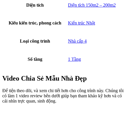
Khu sảnh phụ mẫu nhà mái nhật đẹp
Mẫu nhà cấp 4 phong cách Nhật này đem tới sự thanh lịch, tinh tế
trong bối cảnh, phù hợp cho gia đình đông người với một không
gian riêng cũng như sinh hoạt chung của gia đình. Sở hữu nhiều ô