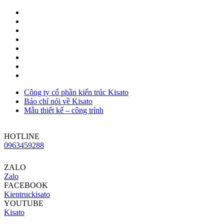
Công ty cổ phần kiến trúc Kisato
Báo chí nói về Kisato
Mẫu thiết kế – công trình
HOTLINE
0963459288
ZALO
Zalo
FACEBOOK
Kientruckisato
YOUTUBE
Kisato