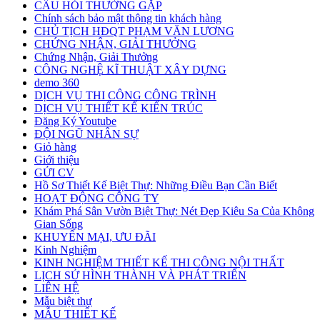
CÂU HỎI THƯỜNG GẶP
Chính sách bảo mật thông tin khách hàng
CHỦ TỊCH HĐQT PHẠM VĂN LƯƠNG
CHỨNG NHẬN, GIẢI THƯỞNG
Chứng Nhận, Giải Thưởng
CÔNG NGHỆ KĨ THUẬT XÂY DỰNG
demo 360
DỊCH VỤ THI CÔNG CÔNG TRÌNH
DỊCH VỤ THIẾT KẾ KIẾN TRÚC
Đăng Ký Youtube
ĐỘI NGŨ NHÂN SỰ
Giỏ hàng
Giới thiệu
GỬI CV
Hồ Sơ Thiết Kế Biệt Thự: Những Điều Bạn Cần Biết
HOẠT ĐỘNG CÔNG TY
Khám Phá Sân Vườn Biệt Thự: Nét Đẹp Kiêu Sa Của Không
Gian Sống
KHUYẾN MẠI, ƯU ĐÃI
Kinh Nghiệm
KINH NGHIỆM THIẾT KẾ THI CÔNG NỘI THẤT
LỊCH SỬ HÌNH THÀNH VÀ PHÁT TRIỂN
LIÊN HỆ
Mẫu biệt thự
MẪU THIẾT KẾ