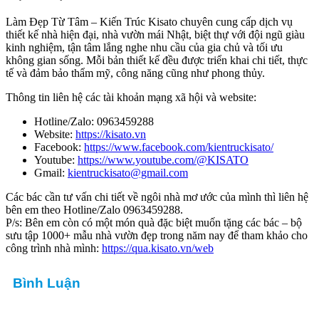
Làm Đẹp Từ Tâm – Kiến Trúc Kisato chuyên cung cấp dịch vụ
thiết kế nhà hiện đại, nhà vườn mái Nhật, biệt thự với đội ngũ giàu
kinh nghiệm, tận tâm lắng nghe nhu cầu của gia chủ và tối ưu
không gian sống. Mỗi bản thiết kế đều được triển khai chi tiết, thực
tế và đảm bảo thẩm mỹ, công năng cũng như phong thủy.
Thông tin liên hệ các tài khoản mạng xã hội và website:
Hotline/Zalo: 0963459288
Website:
https://kisato.vn
Facebook:
https://www.facebook.com/kientruckisato/
Youtube:
https://www.youtube.com/@KISATO
Gmail:
kientruckisato@gmail.com
Các bác cần tư vấn chi tiết về ngôi nhà mơ ước của mình thì liên hệ
bên em theo Hotline/Zalo 0963459288.
P/s: Bên em còn có một món quà đặc biệt muốn tặng các bác – bộ
sưu tập 1000+ mẫu nhà vườn đẹp trong năm nay để tham khảo cho
công trình nhà mình:
https://qua.kisato.vn/web
Bình Luận