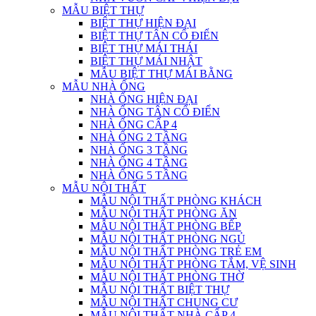
MẪU BIỆT THỰ
BIỆT THỰ HIỆN ĐẠI
BIỆT THỰ TÂN CỔ ĐIỂN
BIỆT THỰ MÁI THÁI
BIỆT THỰ MÁI NHẬT
MẪU BIỆT THỰ MÁI BẰNG
MẪU NHÀ ỐNG
NHÀ ỐNG HIỆN ĐẠI
NHÀ ỐNG TÂN CỔ ĐIỂN
NHÀ ỐNG CẤP 4
NHÀ ỐNG 2 TẦNG
NHÀ ỐNG 3 TẦNG
NHÀ ỐNG 4 TẦNG
NHÀ ỐNG 5 TẦNG
MẪU NỘI THẤT
MẪU NỘI THẤT PHÒNG KHÁCH
MẪU NỘI THẤT PHÒNG ĂN
MẪU NỘI THẤT PHÒNG BẾP
MẪU NỘI THẤT PHÒNG NGỦ
MẪU NỘI THẤT PHÒNG TRẺ EM
MẪU NỘI THẤT PHÒNG TẮM, VỆ SINH
MẪU NỘI THẤT PHÒNG THỜ
MẪU NỘI THẤT BIỆT THỰ
MẪU NỘI THẤT CHUNG CƯ
MẪU NỘI THẤT NHÀ CẤP 4