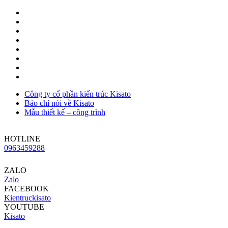
Công ty cổ phần kiến trúc Kisato
Báo chí nói về Kisato
Mẫu thiết kế – công trình
HOTLINE
0963459288
ZALO
Zalo
FACEBOOK
Kientruckisato
YOUTUBE
Kisato