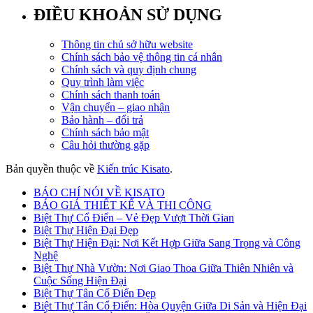
ĐIỀU KHOẢN SỬ DỤNG
Thông tin chủ sở hữu website
Chính sách bảo vệ thông tin cá nhân
Chính sách và quy định chung
Quy trình làm việc
Chính sách thanh toán
Vận chuyển – giao nhận
Bảo hành – đổi trả
Chính sách bảo mật
Câu hỏi thường gặp
Bản quyền thuộc về
Kiến trúc Kisato
.
BÁO CHÍ NÓI VỀ KISATO
BÁO GIÁ THIẾT KẾ VÀ THI CÔNG
Biệt Thự Cổ Điển – Vẻ Đẹp Vượt Thời Gian
Biệt Thự Hiện Đại Đẹp
Biệt Thự Hiện Đại: Nơi Kết Hợp Giữa Sang Trọng và Công
Nghệ
Biệt Thự Nhà Vườn: Nơi Giao Thoa Giữa Thiên Nhiên và
Cuộc Sống Hiện Đại
Biệt Thự Tân Cổ Điển Đẹp
Biệt Thự Tân Cổ Điển: Hòa Quyện Giữa Di Sản và Hiện Đại