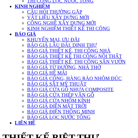
THI CÔNG LỌC NƯỚC TỔNG
KINH NGHIỆM
CÂU HỎI THƯỜNG GẶP
VẬT LIỆU XÂY DỰNG MỚI
CÔNG NGHỆ XÂY DỰNG MỚI
KINH NGHIỆM THIẾT KẾ THI CÔNG
BÁO GIÁ
KHUYẾN MẠI, ƯU ĐÃI
BÁO GIÁ LÂU ĐÀI, DINH THỰ
BÁO GIÁ THIẾT KẾ, THI CÔNG NHÀ
BÁO GIÁ THIẾT KẾ THI CÔNG NỘI THẤT
BÁO GIÁ THIẾT KẾ, THI CÔNG SÂN VƯỜN
BÁO GIÁ TỪ ĐƯỜNG, NHÀ THỜ
BÁO GIÁ HỆ MÁI
BÁO GIÁ CỔNG, HÀNG RÀO NHÔM ĐÚC
BÁO GIÁ SẮT MỸ THUẬT
BÁO GIÁ CỬA GỖ NHỰA COMPOSITE
BÁO GIÁ CỬA THÉP VÂN GỖ
BÁO GIÁ CỬA NHÔM KÍNH
BÁO GIÁ ĐIỆN MẶT TRỜI
BÁO GIÁ ĐIỆN THÔNG MINH
BÁO GIÁ LỌC NƯỚC TỔNG
LIÊN HỆ
THIẾT KẾ BIỆT THỰ