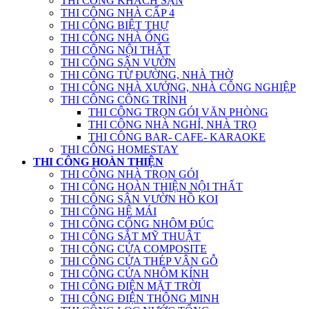
THI CÔNG KHÁCH SẠN
THI CÔNG NHÀ CẤP 4
THI CÔNG BIỆT THỰ
THI CÔNG NHÀ ỐNG
THI CÔNG NỘI THẤT
THI CÔNG SÂN VƯỜN
THI CÔNG TỪ ĐƯỜNG, NHÀ THỜ
THI CÔNG NHÀ XƯỞNG, NHÀ CÔNG NGHIỆP
THI CÔNG CÔNG TRÌNH
THI CÔNG TRỌN GÓI VĂN PHÒNG
THI CÔNG NHÀ NGHỈ, NHÀ TRỌ
THI CÔNG BAR- CAFE- KARAOKE
THI CÔNG HOMESTAY
THI CÔNG HOÀN THIỆN
THI CÔNG NHÀ TRỌN GÓI
THI CÔNG HOÀN THIỆN NỘI THẤT
THI CÔNG SÂN VƯỜN HỒ KOI
THI CÔNG HỆ MÁI
THI CÔNG CỔNG NHÔM ĐÚC
THI CÔNG SẮT MỸ THUẬT
THI CÔNG CỬA COMPOSITE
THI CÔNG CỬA THÉP VÂN GỖ
THI CÔNG CỬA NHÔM KÍNH
THI CÔNG ĐIỆN MẶT TRỜI
THI CÔNG ĐIỆN THÔNG MINH