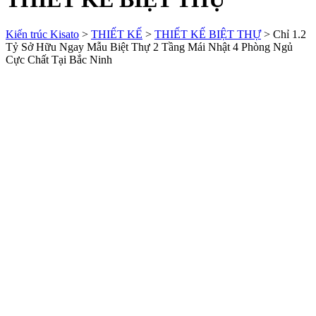
Kiến trúc Kisato
>
THIẾT KẾ
>
THIẾT KẾ BIỆT THỰ
>
Chỉ 1.2
Tỷ Sở Hữu Ngay Mẫu Biệt Thự 2 Tầng Mái Nhật 4 Phòng Ngủ
Cực Chất Tại Bắc Ninh