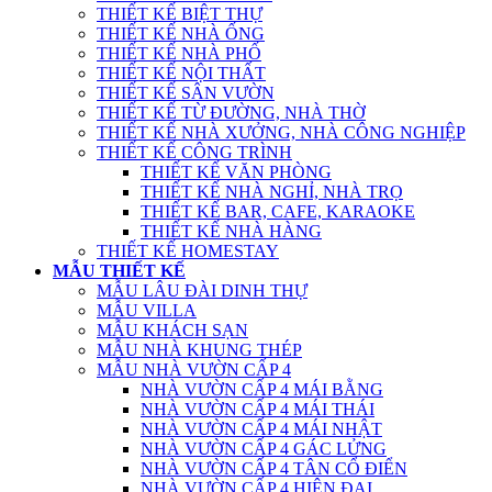
THIẾT KẾ BIỆT THỰ
THIẾT KẾ NHÀ ỐNG
THIẾT KẾ NHÀ PHỐ
THIẾT KẾ NỘI THẤT
THIẾT KẾ SÂN VƯỜN
THIẾT KẾ TỪ ĐƯỜNG, NHÀ THỜ
THIẾT KẾ NHÀ XƯỞNG, NHÀ CÔNG NGHIỆP
THIẾT KẾ CÔNG TRÌNH
THIẾT KẾ VĂN PHÒNG
THIẾT KẾ NHÀ NGHỈ, NHÀ TRỌ
THIẾT KẾ BAR, CAFE, KARAOKE
THIẾT KẾ NHÀ HÀNG
THIẾT KẾ HOMESTAY
MẪU THIẾT KẾ
MẪU LÂU ĐÀI DINH THỰ
MẪU VILLA
MẪU KHÁCH SẠN
MẪU NHÀ KHUNG THÉP
MẪU NHÀ VƯỜN CẤP 4
NHÀ VƯỜN CẤP 4 MÁI BẰNG
NHÀ VƯỜN CẤP 4 MÁI THÁI
NHÀ VƯỜN CẤP 4 MÁI NHẬT
NHÀ VƯỜN CẤP 4 GÁC LỬNG
NHÀ VƯỜN CẤP 4 TÂN CỔ ĐIỂN
NHÀ VƯỜN CẤP 4 HIỆN ĐẠI