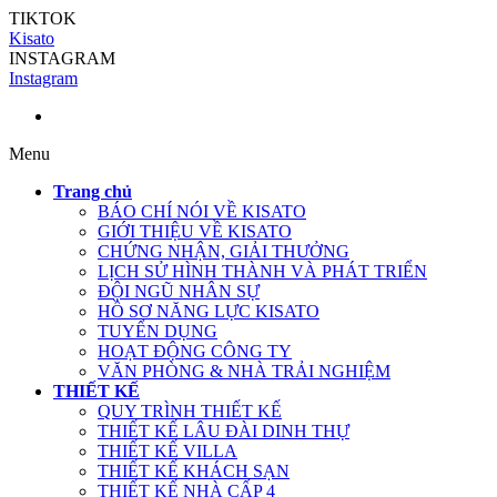
TIKTOK
Kisato
INSTAGRAM
Instagram
Menu
Trang chủ
BÁO CHÍ NÓI VỀ KISATO
GIỚI THIỆU VỀ KISATO
CHỨNG NHẬN, GIẢI THƯỞNG
LỊCH SỬ HÌNH THÀNH VÀ PHÁT TRIỂN
ĐỘI NGŨ NHÂN SỰ
HỒ SƠ NĂNG LỰC KISATO
TUYỂN DỤNG
HOẠT ĐỘNG CÔNG TY
VĂN PHÒNG & NHÀ TRẢI NGHIỆM
THIẾT KẾ
QUY TRÌNH THIẾT KẾ
THIẾT KẾ LÂU ĐÀI DINH THỰ
THIẾT KẾ VILLA
THIẾT KẾ KHÁCH SẠN
THIẾT KẾ NHÀ CẤP 4