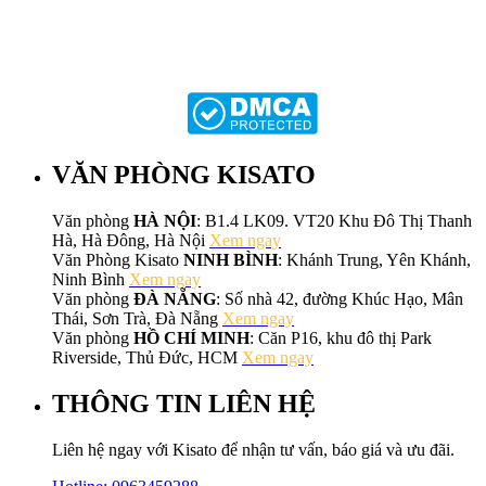
VĂN PHÒNG KISATO
Văn phòng
HÀ NỘI
: B1.4 LK09. VT20 Khu Đô Thị Thanh
Hà, Hà Đông, Hà Nội
Xem ngay
Văn Phòng Kisato
NINH BÌNH
: Khánh Trung, Yên Khánh,
Ninh Bình
Xem ngay
Văn phòng
ĐÀ NẴNG
: Số nhà 42, đường Khúc Hạo, Mân
Thái, Sơn Trà, Đà Nẵng
Xem ngay
Văn phòng
HỒ CHÍ MINH
: Căn P16, khu đô thị Park
Riverside, Thủ Đức, HCM
Xem ngay
THÔNG TIN LIÊN HỆ
Liên hệ ngay với Kisato để nhận tư vấn, báo giá và ưu đãi.