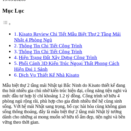
Mục Lục
Kisato Review Chi Tiết Mẫu Biệt Thự 2 Tầng Mái
Nhật 4 Phòng Ngủ
Thông Tin Chi Tiết Công Trình
Thông Tin Chi Tiết Công Trình
Hiện Trạng Đất Xây Dựng Công Trình
Phối Cảnh 3D Kiến Trúc Ngoại Thất Phong Cách
Hiện Đại 1 Sảnh
Dịch Vụ Thiết Kế Nhà Kisato
Mẫu biệt thự 2 tầng mái Nhật tại Bắc Ninh do Kisato thiết kế đang
thu hút nhiều gia chủ nhờ kiến trúc hiện đại, công năng tiện nghi và
mức đầu tư hợp lý chỉ khoảng 1.2 tỷ đồng. Công trình sở hữu 4
phòng ngủ rộng rãi, phù hợp cho gia đình nhiều thế hệ cùng sinh
sống. Với hệ mái Nhật sang trọng, bố cục hài hòa cùng không gian
sống thông thoáng, đây là mẫu biệt thự 2 tầng mái Nhật lý tưởng
dành cho những ai mong muốn sở hữu tổ ấm đẹp, tiện nghi và bền
vững theo thời gian.