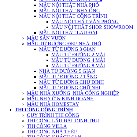
MẪU NỘI THẤT NHÀ PHỐ
MẪU NỘI THẤT NHÀ ỐNG
MẪU NỘI THẤT CÔNG TRÌNH
MẪU NỘI THẤT VĂN PHÒNG
MẪU NỘI THẤT SHOP, SHOWROOM
MẪU NỘI THẤT LÂU ĐÀI
MẪU SÂN VƯỜN
MẪU TỪ ĐƯỜNG ĐẸP, NHÀ THỜ
MẪU TỪ ĐƯỜNG 3 GIAN
MẪU TỪ ĐƯỜNG 2 MÁI
MẪU TỪ ĐƯỜNG 4 MÁI
MẪU TỪ ĐƯỜNG 8 MÁI
NHÀ TỪ ĐƯỜNG 5 GIAN
MẪU TỪ ĐƯỜNG 2 TẦNG
MẪU TỪ ĐƯỜNG CHỮ ĐINH
MẪU TỪ ĐƯỜNG CHỮ NHỊ
MẪU NHÀ XƯỞNG, NHÀ CÔNG NGHIỆP
MẪU NHÀ Ở & KINH DOANH
MẪU NHÀ HOMESTAY
THI CÔNG CÔNG TRÌNH
QUY TRÌNH THI CÔNG
THI CÔNG LÂU ĐÀI, DINH THỰ
THI CÔNG VILLA
THI CÔNG NHÀ THÉP