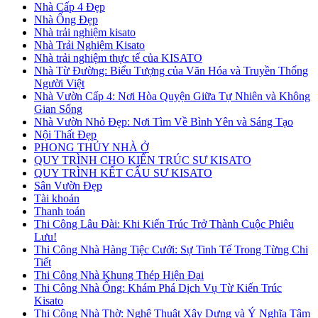
Nhà Cấp 4 Đẹp
Nhà Ống Đẹp
Nhà trải nghiệm kisato
Nhà Trải Nghiệm Kisato
Nhà trải nghiệm thực tế của KISATO
Nhà Từ Đường: Biểu Tượng của Văn Hóa và Truyền Thống
Người Việt
Nhà Vườn Cấp 4: Nơi Hòa Quyện Giữa Tự Nhiên và Không
Gian Sống
Nhà Vườn Nhỏ Đẹp: Nơi Tìm Về Bình Yên và Sáng Tạo
Nội Thất Đẹp
PHONG THỦY NHÀ Ở
QUY TRÌNH CHO KIẾN TRÚC SƯ KISATO
QUY TRÌNH KẾT CẤU SƯ KISATO
Sân Vườn Đẹp
Tài khoản
Thanh toán
Thi Công Lâu Đài: Khi Kiến Trúc Trở Thành Cuộc Phiêu
Lưu!
Thi Công Nhà Hàng Tiệc Cưới: Sự Tinh Tế Trong Từng Chi
Tiết
Thi Công Nhà Khung Thép Hiện Đại
Thi Công Nhà Ống: Khám Phá Dịch Vụ Từ Kiến Trúc
Kisato
Thi Công Nhà Thờ: Nghệ Thuật Xây Dựng và Ý Nghĩa Tâm