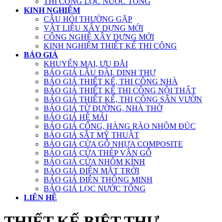
THI CÔNG LỌC NƯỚC TỔNG
KINH NGHIỆM
CÂU HỎI THƯỜNG GẶP
VẬT LIỆU XÂY DỰNG MỚI
CÔNG NGHỆ XÂY DỰNG MỚI
KINH NGHIỆM THIẾT KẾ THI CÔNG
BÁO GIÁ
KHUYẾN MẠI, ƯU ĐÃI
BÁO GIÁ LÂU ĐÀI, DINH THỰ
BÁO GIÁ THIẾT KẾ, THI CÔNG NHÀ
BÁO GIÁ THIẾT KẾ THI CÔNG NỘI THẤT
BÁO GIÁ THIẾT KẾ, THI CÔNG SÂN VƯỜN
BÁO GIÁ TỪ ĐƯỜNG, NHÀ THỜ
BÁO GIÁ HỆ MÁI
BÁO GIÁ CỔNG, HÀNG RÀO NHÔM ĐÚC
BÁO GIÁ SẮT MỸ THUẬT
BÁO GIÁ CỬA GỖ NHỰA COMPOSITE
BÁO GIÁ CỬA THÉP VÂN GỖ
BÁO GIÁ CỬA NHÔM KÍNH
BÁO GIÁ ĐIỆN MẶT TRỜI
BÁO GIÁ ĐIỆN THÔNG MINH
BÁO GIÁ LỌC NƯỚC TỔNG
LIÊN HỆ
THIẾT KẾ BIỆT THỰ