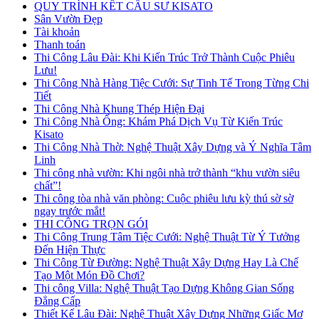
QUY TRÌNH KẾT CẤU SƯ KISATO
Sân Vườn Đẹp
Tài khoản
Thanh toán
Thi Công Lâu Đài: Khi Kiến Trúc Trở Thành Cuộc Phiêu
Lưu!
Thi Công Nhà Hàng Tiệc Cưới: Sự Tinh Tế Trong Từng Chi
Tiết
Thi Công Nhà Khung Thép Hiện Đại
Thi Công Nhà Ống: Khám Phá Dịch Vụ Từ Kiến Trúc
Kisato
Thi Công Nhà Thờ: Nghệ Thuật Xây Dựng và Ý Nghĩa Tâm
Linh
Thi công nhà vườn: Khi ngôi nhà trở thành “khu vườn siêu
chất”!
Thi công tòa nhà văn phòng: Cuộc phiêu lưu kỳ thú sờ sờ
ngay trước mắt!
THI CÔNG TRỌN GÓI
Thi Công Trung Tâm Tiệc Cưới: Nghệ Thuật Từ Ý Tưởng
Đến Hiện Thực
Thi Công Từ Đường: Nghệ Thuật Xây Dựng Hay Là Chế
Tạo Một Món Đồ Chơi?
Thi công Villa: Nghệ Thuật Tạo Dựng Không Gian Sống
Đẳng Cấp
Thiết Kế Lâu Đài: Nghệ Thuật Xây Dựng Những Giấc Mơ