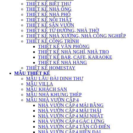
THIẾT KẾ BIỆT THỰ
THIẾT KẾ NHÀ ỐNG
THIẾT KẾ NHÀ PHỐ
THIẾT KẾ NỘI THẤT
THIẾT KẾ SÂN VƯỜN
THIẾT KẾ TỪ ĐƯỜNG, NHÀ THỜ
THIẾT KẾ NHÀ XƯỞNG, NHÀ CÔNG NGHIỆP
THIẾT KẾ CÔNG TRÌNH
THIẾT KẾ VĂN PHÒNG
THIẾT KẾ NHÀ NGHỈ, NHÀ TRỌ
THIẾT KẾ BAR, CAFE, KARAOKE
THIẾT KẾ NHÀ HÀNG
THIẾT KẾ HOMESTAY
MẪU THIẾT KẾ
MẪU LÂU ĐÀI DINH THỰ
MẪU VILLA
MẪU KHÁCH SẠN
MẪU NHÀ KHUNG THÉP
MẪU NHÀ VƯỜN CẤP 4
NHÀ VƯỜN CẤP 4 MÁI BẰNG
NHÀ VƯỜN CẤP 4 MÁI THÁI
NHÀ VƯỜN CẤP 4 MÁI NHẬT
NHÀ VƯỜN CẤP 4 GÁC LỬNG
NHÀ VƯỜN CẤP 4 TÂN CỔ ĐIỂN
NHÀ VƯỜN CẤP 4 HIỆN ĐẠI