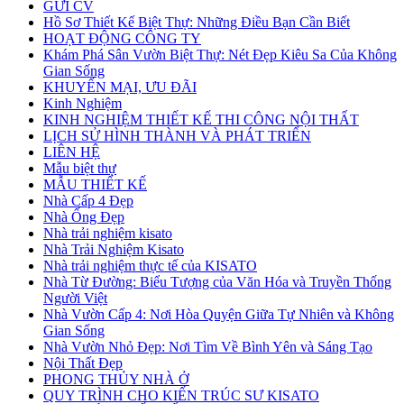
GỬI CV
Hồ Sơ Thiết Kế Biệt Thự: Những Điều Bạn Cần Biết
HOẠT ĐỘNG CÔNG TY
Khám Phá Sân Vườn Biệt Thự: Nét Đẹp Kiêu Sa Của Không
Gian Sống
KHUYẾN MẠI, ƯU ĐÃI
Kinh Nghiệm
KINH NGHIỆM THIẾT KẾ THI CÔNG NỘI THẤT
LỊCH SỬ HÌNH THÀNH VÀ PHÁT TRIỂN
LIÊN HỆ
Mẫu biệt thự
MẪU THIẾT KẾ
Nhà Cấp 4 Đẹp
Nhà Ống Đẹp
Nhà trải nghiệm kisato
Nhà Trải Nghiệm Kisato
Nhà trải nghiệm thực tế của KISATO
Nhà Từ Đường: Biểu Tượng của Văn Hóa và Truyền Thống
Người Việt
Nhà Vườn Cấp 4: Nơi Hòa Quyện Giữa Tự Nhiên và Không
Gian Sống
Nhà Vườn Nhỏ Đẹp: Nơi Tìm Về Bình Yên và Sáng Tạo
Nội Thất Đẹp
PHONG THỦY NHÀ Ở
QUY TRÌNH CHO KIẾN TRÚC SƯ KISATO