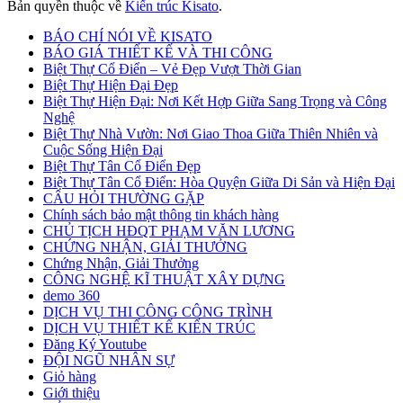
Bản quyền thuộc về
Kiến trúc Kisato
.
BÁO CHÍ NÓI VỀ KISATO
BÁO GIÁ THIẾT KẾ VÀ THI CÔNG
Biệt Thự Cổ Điển – Vẻ Đẹp Vượt Thời Gian
Biệt Thự Hiện Đại Đẹp
Biệt Thự Hiện Đại: Nơi Kết Hợp Giữa Sang Trọng và Công
Nghệ
Biệt Thự Nhà Vườn: Nơi Giao Thoa Giữa Thiên Nhiên và
Cuộc Sống Hiện Đại
Biệt Thự Tân Cổ Điển Đẹp
Biệt Thự Tân Cổ Điển: Hòa Quyện Giữa Di Sản và Hiện Đại
CÂU HỎI THƯỜNG GẶP
Chính sách bảo mật thông tin khách hàng
CHỦ TỊCH HĐQT PHẠM VĂN LƯƠNG
CHỨNG NHẬN, GIẢI THƯỞNG
Chứng Nhận, Giải Thưởng
CÔNG NGHỆ KĨ THUẬT XÂY DỰNG
demo 360
DỊCH VỤ THI CÔNG CÔNG TRÌNH
DỊCH VỤ THIẾT KẾ KIẾN TRÚC
Đăng Ký Youtube
ĐỘI NGŨ NHÂN SỰ
Giỏ hàng
Giới thiệu