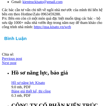
Gmail:
kientruckisato@gmail.com
Các bác cần tư vấn chi tiết về ngôi nhà mơ ước của mình thì liên hệ
bên em theo Hotline/Zalo 0963459288.
P/s: Bên em còn có một món quà đặc biệt muốn tặng các bác – bộ
sưu tập 1000+ mẫu nhà vườn đẹp trong năm nay để tham khảo cho
công trình nhà mình:
https://qua.kisato.vn/web
Bình Luận
Chia sẻ:
Previous post
Next post
Hồ sơ năng lực, báo giá
Hồ sơ năng lực Kisato
9.0 mb, PDF
Bảng giá thiết kế, thi công
0.3 mb, PDF
CÔNG TY CỔ PHẦN KIẾN TRÚC