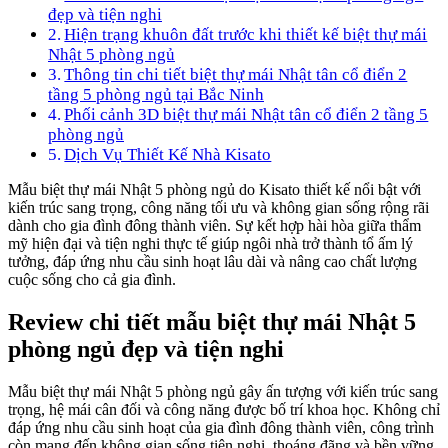
đẹp và tiện nghi
Hiện trạng khuôn đất trước khi thiết kế biệt thự mái
Nhật 5 phòng ngủ
Thông tin chi tiết biệt thự mái Nhật tân cổ điển 2
tầng 5 phòng ngủ tại Bắc Ninh
Phối cảnh 3D biệt thự mái Nhật tân cổ điển 2 tầng 5
phòng ngủ
Dịch Vụ Thiết Kế Nhà Kisato
Mẫu biệt thự mái Nhật 5 phòng ngủ do Kisato thiết kế nổi bật với
kiến trúc sang trọng, công năng tối ưu và không gian sống rộng rãi
dành cho gia đình đông thành viên. Sự kết hợp hài hòa giữa thẩm
mỹ hiện đại và tiện nghi thực tế giúp ngôi nhà trở thành tổ ấm lý
tưởng, đáp ứng nhu cầu sinh hoạt lâu dài và nâng cao chất lượng
cuộc sống cho cả gia đình.
Review chi tiết mẫu biệt thự mái Nhật 5
phòng ngủ đẹp và tiện nghi
Mẫu biệt thự mái Nhật 5 phòng ngủ gây ấn tượng với kiến trúc sang
trọng, hệ mái cân đối và công năng được bố trí khoa học. Không chỉ
đáp ứng nhu cầu sinh hoạt của gia đình đông thành viên, công trình
còn mang đến không gian sống tiện nghi, thoáng đãng và bền vững