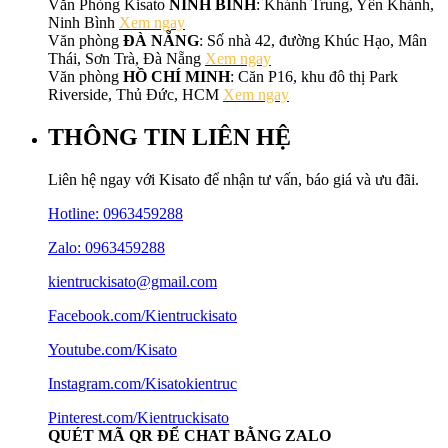
Văn Phòng Kisato
NINH BÌNH
: Khánh Trung, Yên Khánh,
Ninh Bình
Xem ngay
Văn phòng
ĐÀ NẴNG
: Số nhà 42, đường Khúc Hạo, Mân
Thái, Sơn Trà, Đà Nẵng
Xem ngay
Văn phòng
HỒ CHÍ MINH
: Căn P16, khu đô thị Park
Riverside, Thủ Đức, HCM
Xem ngay
THÔNG TIN LIÊN HỆ
Liên hệ ngay với Kisato để nhận tư vấn, báo giá và ưu đãi.
Hotline:
0963459288
Zalo: 0963459288
kientruckisato@gmail.com
Facebook.com/Kientruckisato
Youtube.com/Kisato
Instagram.com/Kisatokientruc
Pinterest.com/Kientruckisato
QUÉT MÃ QR ĐỂ CHAT BẰNG ZALO