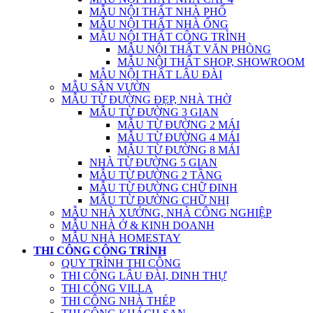
MẪU NỘI THẤT NHÀ PHỐ
MẪU NỘI THẤT NHÀ ỐNG
MẪU NỘI THẤT CÔNG TRÌNH
MẪU NỘI THẤT VĂN PHÒNG
MẪU NỘI THẤT SHOP, SHOWROOM
MẪU NỘI THẤT LÂU ĐÀI
MẪU SÂN VƯỜN
MẪU TỪ ĐƯỜNG ĐẸP, NHÀ THỜ
MẪU TỪ ĐƯỜNG 3 GIAN
MẪU TỪ ĐƯỜNG 2 MÁI
MẪU TỪ ĐƯỜNG 4 MÁI
MẪU TỪ ĐƯỜNG 8 MÁI
NHÀ TỪ ĐƯỜNG 5 GIAN
MẪU TỪ ĐƯỜNG 2 TẦNG
MẪU TỪ ĐƯỜNG CHỮ ĐINH
MẪU TỪ ĐƯỜNG CHỮ NHỊ
MẪU NHÀ XƯỞNG, NHÀ CÔNG NGHIỆP
MẪU NHÀ Ở & KINH DOANH
MẪU NHÀ HOMESTAY
THI CÔNG CÔNG TRÌNH
QUY TRÌNH THI CÔNG
THI CÔNG LÂU ĐÀI, DINH THỰ
THI CÔNG VILLA
THI CÔNG NHÀ THÉP