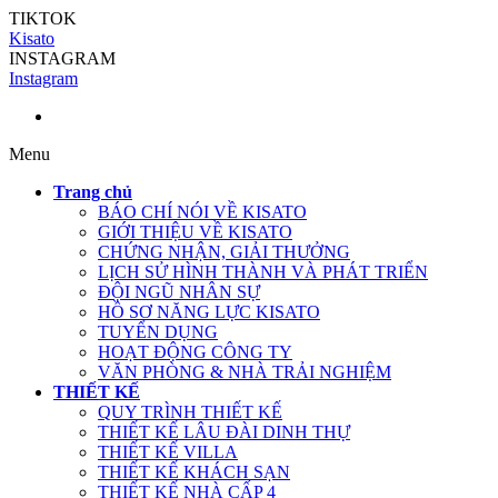
TIKTOK
Kisato
INSTAGRAM
Instagram
Menu
Trang chủ
BÁO CHÍ NÓI VỀ KISATO
GIỚI THIỆU VỀ KISATO
CHỨNG NHẬN, GIẢI THƯỞNG
LỊCH SỬ HÌNH THÀNH VÀ PHÁT TRIỂN
ĐỘI NGŨ NHÂN SỰ
HỒ SƠ NĂNG LỰC KISATO
TUYỂN DỤNG
HOẠT ĐỘNG CÔNG TY
VĂN PHÒNG & NHÀ TRẢI NGHIỆM
THIẾT KẾ
QUY TRÌNH THIẾT KẾ
THIẾT KẾ LÂU ĐÀI DINH THỰ
THIẾT KẾ VILLA
THIẾT KẾ KHÁCH SẠN
THIẾT KẾ NHÀ CẤP 4