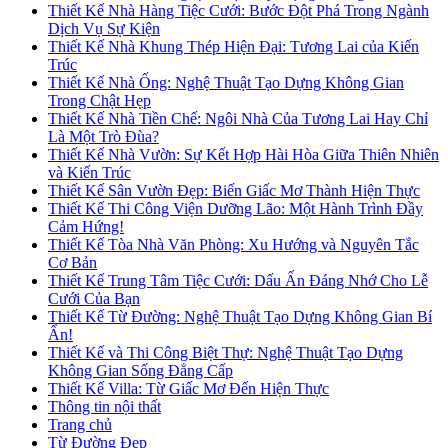
Thiết Kế Nhà Hàng Tiệc Cưới: Bước Đột Phá Trong Ngành
Dịch Vụ Sự Kiện
Thiết Kế Nhà Khung Thép Hiện Đại: Tương Lai của Kiến
Trúc
Thiết Kế Nhà Ống: Nghệ Thuật Tạo Dựng Không Gian
Trong Chật Hẹp
Thiết Kế Nhà Tiền Chế: Ngôi Nhà Của Tương Lai Hay Chỉ
Là Một Trò Đùa?
Thiết Kế Nhà Vườn: Sự Kết Hợp Hài Hòa Giữa Thiên Nhiên
và Kiến Trúc
Thiết Kế Sân Vườn Đẹp: Biến Giấc Mơ Thành Hiện Thực
Thiết Kế Thi Công Viện Dưỡng Lão: Một Hành Trình Đầy
Cảm Hứng!
Thiết Kế Tòa Nhà Văn Phòng: Xu Hướng và Nguyên Tắc
Cơ Bản
Thiết Kế Trung Tâm Tiệc Cưới: Dấu Ấn Đáng Nhớ Cho Lễ
Cưới Của Bạn
Thiết Kế Từ Đường: Nghệ Thuật Tạo Dựng Không Gian Bí
Ẩn!
Thiết Kế và Thi Công Biệt Thự: Nghệ Thuật Tạo Dựng
Không Gian Sống Đẳng Cấp
Thiết Kế Villa: Từ Giấc Mơ Đến Hiện Thực
Thông tin nội thất
Trang chủ
Từ Đường Đẹp