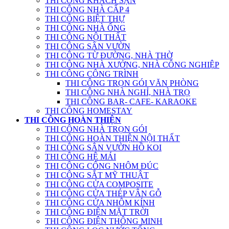
THI CÔNG KHÁCH SẠN
THI CÔNG NHÀ CẤP 4
THI CÔNG BIỆT THỰ
THI CÔNG NHÀ ỐNG
THI CÔNG NỘI THẤT
THI CÔNG SÂN VƯỜN
THI CÔNG TỪ ĐƯỜNG, NHÀ THỜ
THI CÔNG NHÀ XƯỞNG, NHÀ CÔNG NGHIỆP
THI CÔNG CÔNG TRÌNH
THI CÔNG TRỌN GÓI VĂN PHÒNG
THI CÔNG NHÀ NGHỈ, NHÀ TRỌ
THI CÔNG BAR- CAFE- KARAOKE
THI CÔNG HOMESTAY
THI CÔNG HOÀN THIỆN
THI CÔNG NHÀ TRỌN GÓI
THI CÔNG HOÀN THIỆN NỘI THẤT
THI CÔNG SÂN VƯỜN HỒ KOI
THI CÔNG HỆ MÁI
THI CÔNG CỔNG NHÔM ĐÚC
THI CÔNG SẮT MỸ THUẬT
THI CÔNG CỬA COMPOSITE
THI CÔNG CỬA THÉP VÂN GỖ
THI CÔNG CỬA NHÔM KÍNH
THI CÔNG ĐIỆN MẶT TRỜI
THI CÔNG ĐIỆN THÔNG MINH