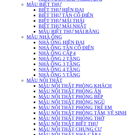
MẪU BIỆT THỰ
BIỆT THỰ HIỆN ĐẠI
BIỆT THỰ TÂN CỔ ĐIỂN
BIỆT THỰ MÁI THÁI
BIỆT THỰ MÁI NHẬT
MẪU BIỆT THỰ MÁI BẰNG
MẪU NHÀ ỐNG
NHÀ ỐNG HIỆN ĐẠI
NHÀ ỐNG TÂN CỔ ĐIỂN
NHÀ ỐNG CẤP 4
NHÀ ỐNG 2 TẦNG
NHÀ ỐNG 3 TẦNG
NHÀ ỐNG 4 TẦNG
NHÀ ỐNG 5 TẦNG
MẪU NỘI THẤT
MẪU NỘI THẤT PHÒNG KHÁCH
MẪU NỘI THẤT PHÒNG ĂN
MẪU NỘI THẤT PHÒNG BẾP
MẪU NỘI THẤT PHÒNG NGỦ
MẪU NỘI THẤT PHÒNG TRẺ EM
MẪU NỘI THẤT PHÒNG TẮM, VỆ SINH
MẪU NỘI THẤT PHÒNG THỜ
MẪU NỘI THẤT BIỆT THỰ
MẪU NỘI THẤT CHUNG CƯ
MẪU NỘI THẤT NHÀ CẤP 4