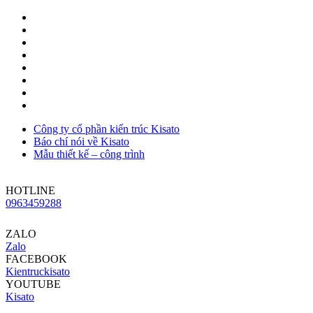
Công ty cổ phần kiến trúc Kisato
Báo chí nói về Kisato
Mẫu thiết kế – công trình
HOTLINE
0963459288
ZALO
Zalo
FACEBOOK
Kientruckisato
YOUTUBE
Kisato