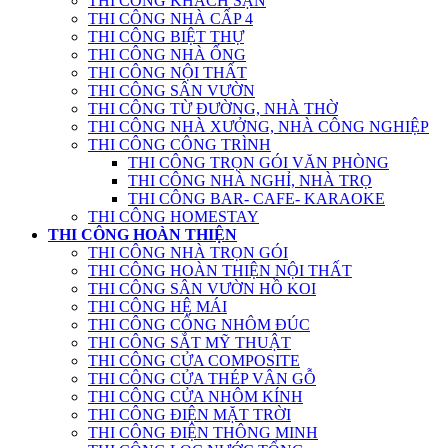
THI CÔNG KHÁCH SẠN
THI CÔNG NHÀ CẤP 4
THI CÔNG BIỆT THỰ
THI CÔNG NHÀ ỐNG
THI CÔNG NỘI THẤT
THI CÔNG SÂN VƯỜN
THI CÔNG TỪ ĐƯỜNG, NHÀ THỜ
THI CÔNG NHÀ XƯỞNG, NHÀ CÔNG NGHIỆP
THI CÔNG CÔNG TRÌNH
THI CÔNG TRỌN GÓI VĂN PHÒNG
THI CÔNG NHÀ NGHỈ, NHÀ TRỌ
THI CÔNG BAR- CAFE- KARAOKE
THI CÔNG HOMESTAY
THI CÔNG HOÀN THIỆN
THI CÔNG NHÀ TRỌN GÓI
THI CÔNG HOÀN THIỆN NỘI THẤT
THI CÔNG SÂN VƯỜN HỒ KOI
THI CÔNG HỆ MÁI
THI CÔNG CỔNG NHÔM ĐÚC
THI CÔNG SẮT MỸ THUẬT
THI CÔNG CỬA COMPOSITE
THI CÔNG CỬA THÉP VÂN GỖ
THI CÔNG CỬA NHÔM KÍNH
THI CÔNG ĐIỆN MẶT TRỜI
THI CÔNG ĐIỆN THÔNG MINH