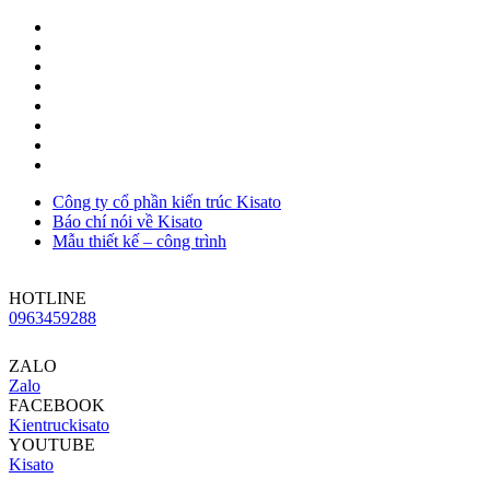
Công ty cổ phần kiến trúc Kisato
Báo chí nói về Kisato
Mẫu thiết kế – công trình
HOTLINE
0963459288
ZALO
Zalo
FACEBOOK
Kientruckisato
YOUTUBE
Kisato