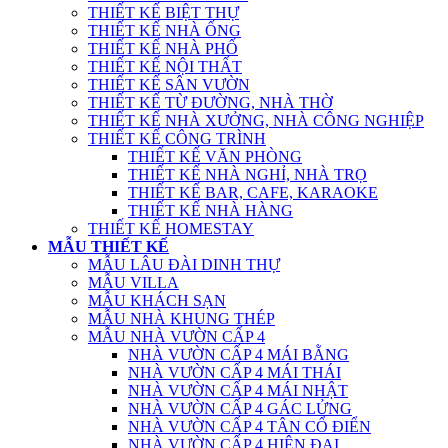
THIẾT KẾ BIỆT THỰ
THIẾT KẾ NHÀ ỐNG
THIẾT KẾ NHÀ PHỐ
THIẾT KẾ NỘI THẤT
THIẾT KẾ SÂN VƯỜN
THIẾT KẾ TỪ ĐƯỜNG, NHÀ THỜ
THIẾT KẾ NHÀ XƯỞNG, NHÀ CÔNG NGHIỆP
THIẾT KẾ CÔNG TRÌNH
THIẾT KẾ VĂN PHÒNG
THIẾT KẾ NHÀ NGHỈ, NHÀ TRỌ
THIẾT KẾ BAR, CAFE, KARAOKE
THIẾT KẾ NHÀ HÀNG
THIẾT KẾ HOMESTAY
MẪU THIẾT KẾ
MẪU LÂU ĐÀI DINH THỰ
MẪU VILLA
MẪU KHÁCH SẠN
MẪU NHÀ KHUNG THÉP
MẪU NHÀ VƯỜN CẤP 4
NHÀ VƯỜN CẤP 4 MÁI BẰNG
NHÀ VƯỜN CẤP 4 MÁI THÁI
NHÀ VƯỜN CẤP 4 MÁI NHẬT
NHÀ VƯỜN CẤP 4 GÁC LỬNG
NHÀ VƯỜN CẤP 4 TÂN CỔ ĐIỂN
NHÀ VƯỜN CẤP 4 HIỆN ĐẠI