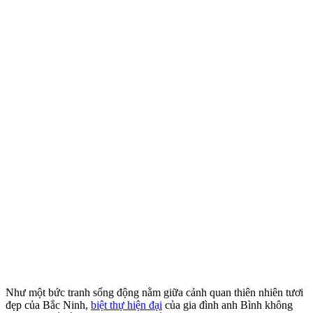
Như một bức tranh sống động nằm giữa cảnh quan thiên nhiên tươi
đẹp của Bắc Ninh,
biệt thự hiện đại
của gia đình anh Bình không