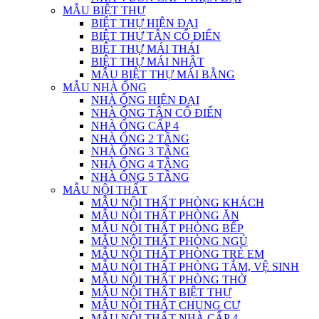
MẪU BIỆT THỰ
BIỆT THỰ HIỆN ĐẠI
BIỆT THỰ TÂN CỔ ĐIỂN
BIỆT THỰ MÁI THÁI
BIỆT THỰ MÁI NHẬT
MẪU BIỆT THỰ MÁI BẰNG
MẪU NHÀ ỐNG
NHÀ ỐNG HIỆN ĐẠI
NHÀ ỐNG TÂN CỔ ĐIỂN
NHÀ ỐNG CẤP 4
NHÀ ỐNG 2 TẦNG
NHÀ ỐNG 3 TẦNG
NHÀ ỐNG 4 TẦNG
NHÀ ỐNG 5 TẦNG
MẪU NỘI THẤT
MẪU NỘI THẤT PHÒNG KHÁCH
MẪU NỘI THẤT PHÒNG ĂN
MẪU NỘI THẤT PHÒNG BẾP
MẪU NỘI THẤT PHÒNG NGỦ
MẪU NỘI THẤT PHÒNG TRẺ EM
MẪU NỘI THẤT PHÒNG TẮM, VỆ SINH
MẪU NỘI THẤT PHÒNG THỜ
MẪU NỘI THẤT BIỆT THỰ
MẪU NỘI THẤT CHUNG CƯ
MẪU NỘI THẤT NHÀ CẤP 4