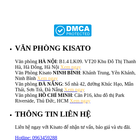
VĂN PHÒNG KISATO
Văn phòng
HÀ NỘI
: B1.4 LK09. VT20 Khu Đô Thị Thanh
Hà, Hà Đông, Hà Nội
Xem ngay
Văn Phòng Kisato
NINH BÌNH
: Khánh Trung, Yên Khánh,
Ninh Bình
Xem ngay
Văn phòng
ĐÀ NẴNG
: Số nhà 42, đường Khúc Hạo, Mân
Thái, Sơn Trà, Đà Nẵng
Xem ngay
Văn phòng
HỒ CHÍ MINH
: Căn P16, khu đô thị Park
Riverside, Thủ Đức, HCM
Xem ngay
THÔNG TIN LIÊN HỆ
Liên hệ ngay với Kisato để nhận tư vấn, báo giá và ưu đãi.
Hotline:
0963459288