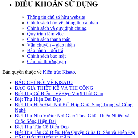
ĐIỀU KHOẢN SỬ DỤNG
Thông tin chủ sở hữu website
Chính sách bảo vệ thông tin cá nhân
Chính sách và quy định chung
Quy trình làm việc
Chính sách thanh toán
Vận chuyển – giao nhận
Bảo hành – đổi trả
Chính sách bảo mật
Câu hỏi thường gặp
Bản quyền thuộc về
Kiến trúc Kisato
.
BÁO CHÍ NÓI VỀ KISATO
BÁO GIÁ THIẾT KẾ VÀ THI CÔNG
Biệt Thự Cổ Điển – Vẻ Đẹp Vượt Thời Gian
Biệt Thự Hiện Đại Đẹp
Biệt Thự Hiện Đại: Nơi Kết Hợp Giữa Sang Trọng và Công
Nghệ
Biệt Thự Nhà Vườn: Nơi Giao Thoa Giữa Thiên Nhiên và
Cuộc Sống Hiện Đại
Biệt Thự Tân Cổ Điển Đẹp
Biệt Thự Tân Cổ Điển: Hòa Quyện Giữa Di Sản và Hiện Đại
CÂU HỎI THƯỜNG GẶP