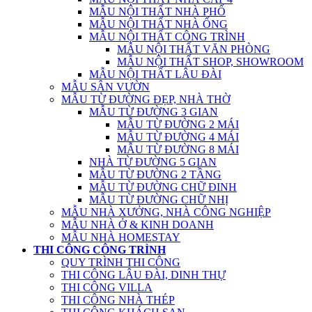
MẪU NỘI THẤT NHÀ PHỐ
MẪU NỘI THẤT NHÀ ỐNG
MẪU NỘI THẤT CÔNG TRÌNH
MẪU NỘI THẤT VĂN PHÒNG
MẪU NỘI THẤT SHOP, SHOWROOM
MẪU NỘI THẤT LÂU ĐÀI
MẪU SÂN VƯỜN
MẪU TỪ ĐƯỜNG ĐẸP, NHÀ THỜ
MẪU TỪ ĐƯỜNG 3 GIAN
MẪU TỪ ĐƯỜNG 2 MÁI
MẪU TỪ ĐƯỜNG 4 MÁI
MẪU TỪ ĐƯỜNG 8 MÁI
NHÀ TỪ ĐƯỜNG 5 GIAN
MẪU TỪ ĐƯỜNG 2 TẦNG
MẪU TỪ ĐƯỜNG CHỮ ĐINH
MẪU TỪ ĐƯỜNG CHỮ NHỊ
MẪU NHÀ XƯỞNG, NHÀ CÔNG NGHIỆP
MẪU NHÀ Ở & KINH DOANH
MẪU NHÀ HOMESTAY
THI CÔNG CÔNG TRÌNH
QUY TRÌNH THI CÔNG
THI CÔNG LÂU ĐÀI, DINH THỰ
THI CÔNG VILLA
THI CÔNG NHÀ THÉP