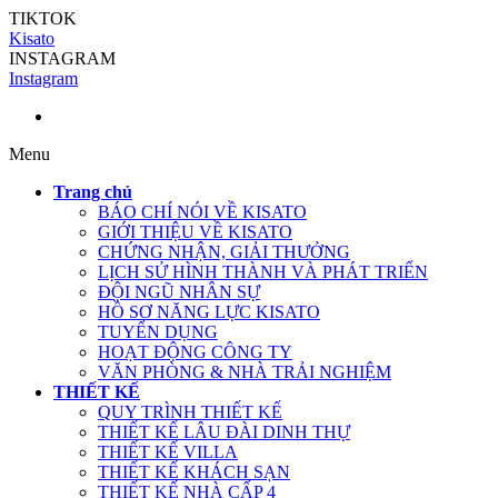
TIKTOK
Kisato
INSTAGRAM
Instagram
Menu
Trang chủ
BÁO CHÍ NÓI VỀ KISATO
GIỚI THIỆU VỀ KISATO
CHỨNG NHẬN, GIẢI THƯỞNG
LỊCH SỬ HÌNH THÀNH VÀ PHÁT TRIỂN
ĐỘI NGŨ NHÂN SỰ
HỒ SƠ NĂNG LỰC KISATO
TUYỂN DỤNG
HOẠT ĐỘNG CÔNG TY
VĂN PHÒNG & NHÀ TRẢI NGHIỆM
THIẾT KẾ
QUY TRÌNH THIẾT KẾ
THIẾT KẾ LÂU ĐÀI DINH THỰ
THIẾT KẾ VILLA
THIẾT KẾ KHÁCH SẠN
THIẾT KẾ NHÀ CẤP 4