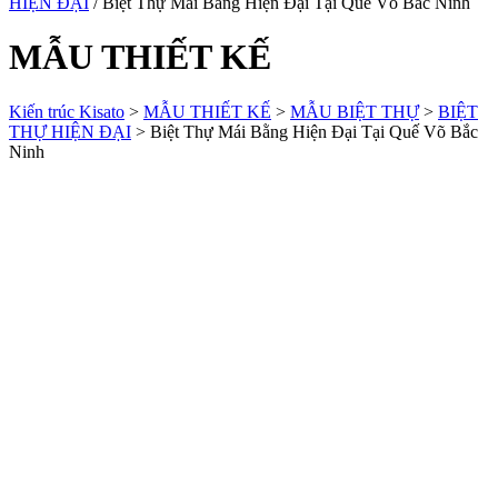
HIỆN ĐẠI
/ Biệt Thự Mái Bằng Hiện Đại Tại Quế Võ Bắc Ninh
MẪU THIẾT KẾ
Kiến trúc Kisato
>
MẪU THIẾT KẾ
>
MẪU BIỆT THỰ
>
BIỆT
THỰ HIỆN ĐẠI
>
Biệt Thự Mái Bằng Hiện Đại Tại Quế Võ Bắc
Ninh