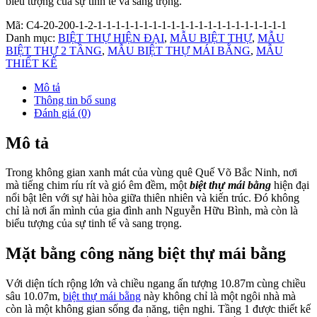
biểu tượng của sự tinh tế và sang trọng.
Mã:
C4-20-200-1-2-1-1-1-1-1-1-1-1-1-1-1-1-1-1-1-1-1-1-1-1-1
Danh mục:
BIỆT THỰ HIỆN ĐẠI
,
MẪU BIỆT THỰ
,
MẪU
BIỆT THỰ 2 TẦNG
,
MẪU BIỆT THỰ MÁI BẰNG
,
MẪU
THIẾT KẾ
Mô tả
Thông tin bổ sung
Đánh giá (0)
Mô tả
Trong không gian xanh mát của vùng quê Quế Võ Bắc Ninh, nơi
mà tiếng chim ríu rít và gió êm đềm, một
biệt thự mái bằng
hiện đại
nổi bật lên với sự hài hòa giữa thiên nhiên và kiến trúc. Đó không
chỉ là nơi ẩn mình của gia đình anh Nguyễn Hữu Bình, mà còn là
biểu tượng của sự tinh tế và sang trọng.
Mặt bằng công năng biệt thự mái bằng
Với diện tích rộng lớn và chiều ngang ấn tượng 10.87m cùng chiều
sâu 10.07m,
biệt thự mái bằng
này không chỉ là một ngôi nhà mà
còn là một không gian sống đa năng, tiện nghi. Tầng 1 được thiết kế