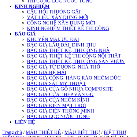
THI CÔNG LỌC NƯỚC TỔNG
KINH NGHIỆM
CÂU HỎI THƯỜNG GẶP
VẬT LIỆU XÂY DỰNG MỚI
CÔNG NGHỆ XÂY DỰNG MỚI
KINH NGHIỆM THIẾT KẾ THI CÔNG
BÁO GIÁ
KHUYẾN MẠI, ƯU ĐÃI
BÁO GIÁ LÂU ĐÀI, DINH THỰ
BÁO GIÁ THIẾT KẾ, THI CÔNG NHÀ
BÁO GIÁ THIẾT KẾ THI CÔNG NỘI THẤT
BÁO GIÁ THIẾT KẾ, THI CÔNG SÂN VƯỜN
BÁO GIÁ TỪ ĐƯỜNG, NHÀ THỜ
BÁO GIÁ HỆ MÁI
BÁO GIÁ CỔNG, HÀNG RÀO NHÔM ĐÚC
BÁO GIÁ SẮT MỸ THUẬT
BÁO GIÁ CỬA GỖ NHỰA COMPOSITE
BÁO GIÁ CỬA THÉP VÂN GỖ
BÁO GIÁ CỬA NHÔM KÍNH
BÁO GIÁ ĐIỆN MẶT TRỜI
BÁO GIÁ ĐIỆN THÔNG MINH
BÁO GIÁ LỌC NƯỚC TỔNG
LIÊN HỆ
Trang chủ
/
MẪU THIẾT KẾ
/
MẪU BIỆT THỰ
/
BIỆT THỰ