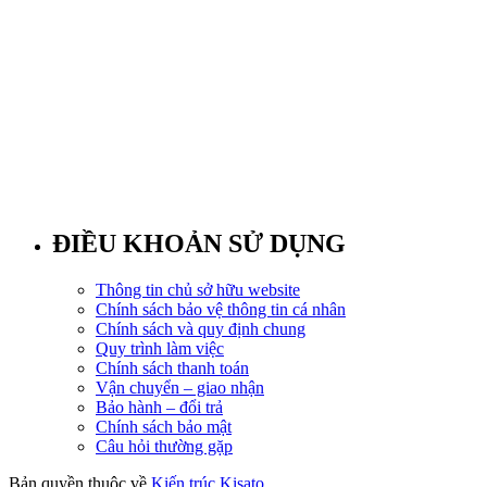
ĐIỀU KHOẢN SỬ DỤNG
Thông tin chủ sở hữu website
Chính sách bảo vệ thông tin cá nhân
Chính sách và quy định chung
Quy trình làm việc
Chính sách thanh toán
Vận chuyển – giao nhận
Bảo hành – đổi trả
Chính sách bảo mật
Câu hỏi thường gặp
Bản quyền thuộc về
Kiến trúc Kisato
.