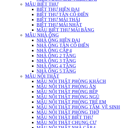
MẪU BIỆT THỰ
BIỆT THỰ HIỆN ĐẠI
BIỆT THỰ TÂN CỔ ĐIỂN
BIỆT THỰ MÁI THÁI
BIỆT THỰ MÁI NHẬT
MẪU BIỆT THỰ MÁI BẰNG
MẪU NHÀ ỐNG
NHÀ ỐNG HIỆN ĐẠI
NHÀ ỐNG TÂN CỔ ĐIỂN
NHÀ ỐNG CẤP 4
NHÀ ỐNG 2 TẦNG
NHÀ ỐNG 3 TẦNG
NHÀ ỐNG 4 TẦNG
NHÀ ỐNG 5 TẦNG
MẪU NỘI THẤT
MẪU NỘI THẤT PHÒNG KHÁCH
MẪU NỘI THẤT PHÒNG ĂN
MẪU NỘI THẤT PHÒNG BẾP
MẪU NỘI THẤT PHÒNG NGỦ
MẪU NỘI THẤT PHÒNG TRẺ EM
MẪU NỘI THẤT PHÒNG TẮM, VỆ SINH
MẪU NỘI THẤT PHÒNG THỜ
MẪU NỘI THẤT BIỆT THỰ
MẪU NỘI THẤT CHUNG CƯ
MẪU NỘI THẤT NHÀ CẤP 4