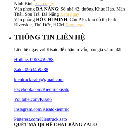
Ninh Bình
Xem ngay
Văn phòng
ĐÀ NẴNG
: Số nhà 42, đường Khúc Hạo, Mân
Thái, Sơn Trà, Đà Nẵng
Xem ngay
Văn phòng
HỒ CHÍ MINH
: Căn P16, khu đô thị Park
Riverside, Thủ Đức, HCM
Xem ngay
THÔNG TIN LIÊN HỆ
Liên hệ ngay với Kisato để nhận tư vấn, báo giá và ưu đãi.
Hotline:
0963459288
Zalo: 0963459288
kientruckisato@gmail.com
Facebook.com/Kientruckisato
Youtube.com/Kisato
Instagram.com/Kisatokientruc
Pinterest.com/Kientruckisato
QUÉT MÃ QR ĐỂ CHAT BẰNG ZALO