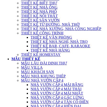
THIẾT KẾ BIỆT THỰ
THIẾT KẾ NHÀ ỐNG
THIẾT KẾ NHÀ PHỐ
THIẾT KẾ NỘI THẤT
THIẾT KẾ SÂN VƯỜN
THIẾT KẾ TỪ ĐƯỜNG, NHÀ THỜ
THIẾT KẾ NHÀ XƯỞNG, NHÀ CÔNG NGHIỆP
THIẾT KẾ CÔNG TRÌNH
THIẾT KẾ VĂN PHÒNG
THIẾT KẾ NHÀ NGHỈ, NHÀ TRỌ
THIẾT KẾ BAR, CAFE, KARAOKE
THIẾT KẾ NHÀ HÀNG
THIẾT KẾ HOMESTAY
MẪU THIẾT KẾ
MẪU LÂU ĐÀI DINH THỰ
MẪU VILLA
MẪU KHÁCH SẠN
MẪU NHÀ KHUNG THÉP
MẪU NHÀ VƯỜN CẤP 4
NHÀ VƯỜN CẤP 4 MÁI BẰNG
NHÀ VƯỜN CẤP 4 MÁI THÁI
NHÀ VƯỜN CẤP 4 MÁI NHẬT
NHÀ VƯỜN CẤP 4 GÁC LỬNG
NHÀ VƯỜN CẤP 4 TÂN CỔ ĐIỂN
NHÀ VƯỜN CẤP 4 HIỆN ĐẠI