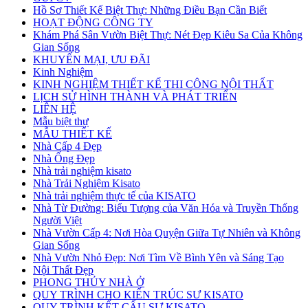
Hồ Sơ Thiết Kế Biệt Thự: Những Điều Bạn Cần Biết
HOẠT ĐỘNG CÔNG TY
Khám Phá Sân Vườn Biệt Thự: Nét Đẹp Kiêu Sa Của Không
Gian Sống
KHUYẾN MẠI, ƯU ĐÃI
Kinh Nghiệm
KINH NGHIỆM THIẾT KẾ THI CÔNG NỘI THẤT
LỊCH SỬ HÌNH THÀNH VÀ PHÁT TRIỂN
LIÊN HỆ
Mẫu biệt thự
MẪU THIẾT KẾ
Nhà Cấp 4 Đẹp
Nhà Ống Đẹp
Nhà trải nghiệm kisato
Nhà Trải Nghiệm Kisato
Nhà trải nghiệm thực tế của KISATO
Nhà Từ Đường: Biểu Tượng của Văn Hóa và Truyền Thống
Người Việt
Nhà Vườn Cấp 4: Nơi Hòa Quyện Giữa Tự Nhiên và Không
Gian Sống
Nhà Vườn Nhỏ Đẹp: Nơi Tìm Về Bình Yên và Sáng Tạo
Nội Thất Đẹp
PHONG THỦY NHÀ Ở
QUY TRÌNH CHO KIẾN TRÚC SƯ KISATO
QUY TRÌNH KẾT CẤU SƯ KISATO