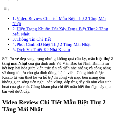
Video Review Chi Tiết Mẫu Biệt Thự 2 Tầng Mái
Nhật
Hiện Trạng Khuôn Đất Xây Dựng Biệt Thự 2 Tầng
Mái Nhật
Thông Tin Chi Tiết
Phối Cảnh 3D Biệt Thự 2 Tầng Mái Nhật
Dịch Vụ Thiết Kế Nhà Kisato
Sở hữu vẻ đẹp sang trọng nhưng không quá cầu kỳ, mẫu
biệt thự 2
tầng mái Nhật
của gia đình anh Vũ Văn Bảo tại Ninh Bình là sự
kết hợp hài hòa giữa kiến trúc tân cổ điển nhẹ nhàng và công năng
sử dụng tối ưu cho gia đình đông thành viên. Công trình được
Kisato tư vấn thiết kế và hỗ trợ thi công với mục tiêu mang đến
không gian sống tiện nghi, bền vững, đáp ứng đầy đủ nhu cầu sinh
hoạt của gia chủ. Cùng khám phá chi tiết mẫu biệt thự đẹp này qua
bài viết dưới đây.
Video Review Chi Tiết Mẫu Biệt Thự 2
Tầng Mái Nhật