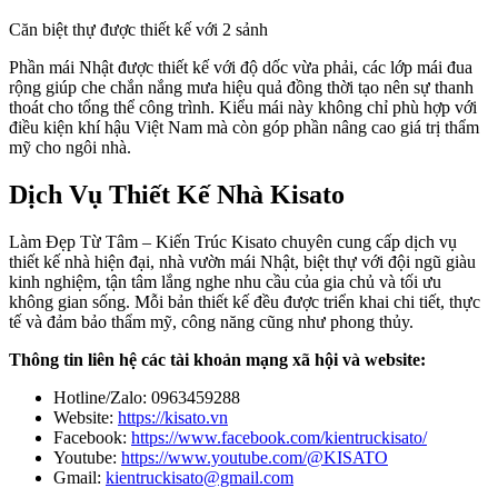
Căn biệt thự được thiết kế với 2 sảnh
Phần mái Nhật được thiết kế với độ dốc vừa phải, các lớp mái đua
rộng giúp che chắn nắng mưa hiệu quả đồng thời tạo nên sự thanh
thoát cho tổng thể công trình. Kiểu mái này không chỉ phù hợp với
điều kiện khí hậu Việt Nam mà còn góp phần nâng cao giá trị thẩm
mỹ cho ngôi nhà.
Dịch Vụ Thiết Kế Nhà Kisato
Làm Đẹp Từ Tâm – Kiến Trúc Kisato chuyên cung cấp dịch vụ
thiết kế nhà hiện đại, nhà vườn mái Nhật, biệt thự với đội ngũ giàu
kinh nghiệm, tận tâm lắng nghe nhu cầu của gia chủ và tối ưu
không gian sống. Mỗi bản thiết kế đều được triển khai chi tiết, thực
tế và đảm bảo thẩm mỹ, công năng cũng như phong thủy.
Thông tin liên hệ các tài khoản mạng xã hội và website:
Hotline/Zalo: 0963459288
Website:
https://kisato.vn
Facebook:
https://www.facebook.com/kientruckisato/
Youtube:
https://www.youtube.com/@KISATO
Gmail:
kientruckisato@gmail.com