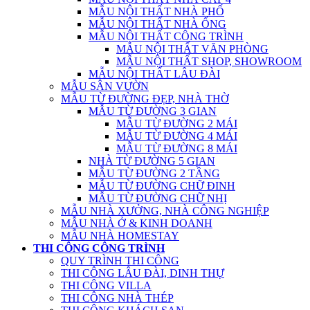
MẪU NỘI THẤT NHÀ PHỐ
MẪU NỘI THẤT NHÀ ỐNG
MẪU NỘI THẤT CÔNG TRÌNH
MẪU NỘI THẤT VĂN PHÒNG
MẪU NỘI THẤT SHOP, SHOWROOM
MẪU NỘI THẤT LÂU ĐÀI
MẪU SÂN VƯỜN
MẪU TỪ ĐƯỜNG ĐẸP, NHÀ THỜ
MẪU TỪ ĐƯỜNG 3 GIAN
MẪU TỪ ĐƯỜNG 2 MÁI
MẪU TỪ ĐƯỜNG 4 MÁI
MẪU TỪ ĐƯỜNG 8 MÁI
NHÀ TỪ ĐƯỜNG 5 GIAN
MẪU TỪ ĐƯỜNG 2 TẦNG
MẪU TỪ ĐƯỜNG CHỮ ĐINH
MẪU TỪ ĐƯỜNG CHỮ NHỊ
MẪU NHÀ XƯỞNG, NHÀ CÔNG NGHIỆP
MẪU NHÀ Ở & KINH DOANH
MẪU NHÀ HOMESTAY
THI CÔNG CÔNG TRÌNH
QUY TRÌNH THI CÔNG
THI CÔNG LÂU ĐÀI, DINH THỰ
THI CÔNG VILLA
THI CÔNG NHÀ THÉP