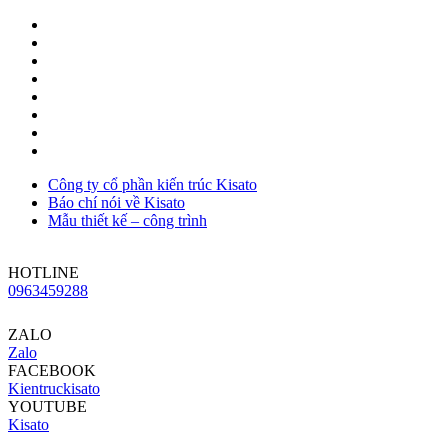
Công ty cổ phần kiến trúc Kisato
Báo chí nói về Kisato
Mẫu thiết kế – công trình
HOTLINE
0963459288
ZALO
Zalo
FACEBOOK
Kientruckisato
YOUTUBE
Kisato