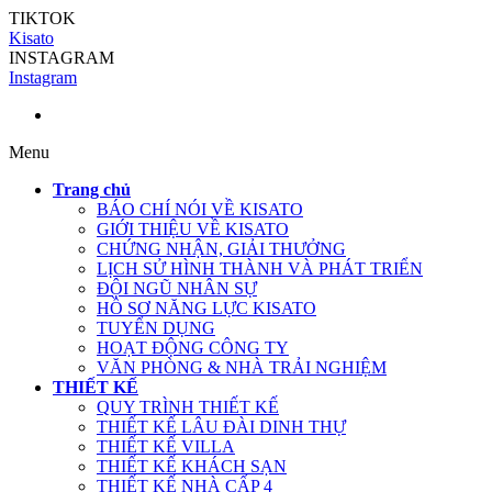
TIKTOK
Kisato
INSTAGRAM
Instagram
Menu
Trang chủ
BÁO CHÍ NÓI VỀ KISATO
GIỚI THIỆU VỀ KISATO
CHỨNG NHẬN, GIẢI THƯỞNG
LỊCH SỬ HÌNH THÀNH VÀ PHÁT TRIỂN
ĐỘI NGŨ NHÂN SỰ
HỒ SƠ NĂNG LỰC KISATO
TUYỂN DỤNG
HOẠT ĐỘNG CÔNG TY
VĂN PHÒNG & NHÀ TRẢI NGHIỆM
THIẾT KẾ
QUY TRÌNH THIẾT KẾ
THIẾT KẾ LÂU ĐÀI DINH THỰ
THIẾT KẾ VILLA
THIẾT KẾ KHÁCH SẠN
THIẾT KẾ NHÀ CẤP 4