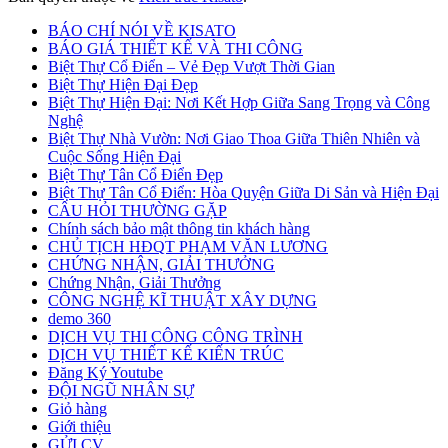
BÁO CHÍ NÓI VỀ KISATO
BÁO GIÁ THIẾT KẾ VÀ THI CÔNG
Biệt Thự Cổ Điển – Vẻ Đẹp Vượt Thời Gian
Biệt Thự Hiện Đại Đẹp
Biệt Thự Hiện Đại: Nơi Kết Hợp Giữa Sang Trọng và Công
Nghệ
Biệt Thự Nhà Vườn: Nơi Giao Thoa Giữa Thiên Nhiên và
Cuộc Sống Hiện Đại
Biệt Thự Tân Cổ Điển Đẹp
Biệt Thự Tân Cổ Điển: Hòa Quyện Giữa Di Sản và Hiện Đại
CÂU HỎI THƯỜNG GẶP
Chính sách bảo mật thông tin khách hàng
CHỦ TỊCH HĐQT PHẠM VĂN LƯƠNG
CHỨNG NHẬN, GIẢI THƯỞNG
Chứng Nhận, Giải Thưởng
CÔNG NGHỆ KĨ THUẬT XÂY DỰNG
demo 360
DỊCH VỤ THI CÔNG CÔNG TRÌNH
DỊCH VỤ THIẾT KẾ KIẾN TRÚC
Đăng Ký Youtube
ĐỘI NGŨ NHÂN SỰ
Giỏ hàng
Giới thiệu
GỬI CV