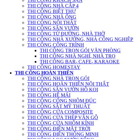
THI CÔNG KHÁCH SẠN
THI CÔNG NHÀ CẤP 4
THI CÔNG BIỆT THỰ
THI CÔNG NHÀ ỐNG
THI CÔNG NỘI THẤT
THI CÔNG SÂN VƯỜN
THI CÔNG TỪ ĐƯỜNG, NHÀ THỜ
THI CÔNG NHÀ XƯỞNG, NHÀ CÔNG NGHIỆP
THI CÔNG CÔNG TRÌNH
THI CÔNG TRỌN GÓI VĂN PHÒNG
THI CÔNG NHÀ NGHỈ, NHÀ TRỌ
THI CÔNG BAR- CAFE- KARAOKE
THI CÔNG HOMESTAY
THI CÔNG HOÀN THIỆN
THI CÔNG NHÀ TRỌN GÓI
THI CÔNG HOÀN THIỆN NỘI THẤT
THI CÔNG SÂN VƯỜN HỒ KOI
THI CÔNG HỆ MÁI
THI CÔNG CỔNG NHÔM ĐÚC
THI CÔNG SẮT MỸ THUẬT
THI CÔNG CỬA COMPOSITE
THI CÔNG CỬA THÉP VÂN GỖ
THI CÔNG CỬA NHÔM KÍNH
THI CÔNG ĐIỆN MẶT TRỜI
THI CÔNG ĐIỆN THÔNG MINH