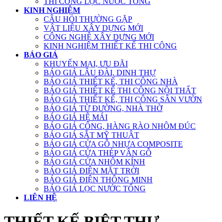
THI CÔNG LỌC NƯỚC TỔNG
KINH NGHIỆM
CÂU HỎI THƯỜNG GẶP
VẬT LIỆU XÂY DỰNG MỚI
CÔNG NGHỆ XÂY DỰNG MỚI
KINH NGHIỆM THIẾT KẾ THI CÔNG
BÁO GIÁ
KHUYẾN MẠI, ƯU ĐÃI
BÁO GIÁ LÂU ĐÀI, DINH THỰ
BÁO GIÁ THIẾT KẾ, THI CÔNG NHÀ
BÁO GIÁ THIẾT KẾ THI CÔNG NỘI THẤT
BÁO GIÁ THIẾT KẾ, THI CÔNG SÂN VƯỜN
BÁO GIÁ TỪ ĐƯỜNG, NHÀ THỜ
BÁO GIÁ HỆ MÁI
BÁO GIÁ CỔNG, HÀNG RÀO NHÔM ĐÚC
BÁO GIÁ SẮT MỸ THUẬT
BÁO GIÁ CỬA GỖ NHỰA COMPOSITE
BÁO GIÁ CỬA THÉP VÂN GỖ
BÁO GIÁ CỬA NHÔM KÍNH
BÁO GIÁ ĐIỆN MẶT TRỜI
BÁO GIÁ ĐIỆN THÔNG MINH
BÁO GIÁ LỌC NƯỚC TỔNG
LIÊN HỆ
THIẾT KẾ BIỆT THỰ