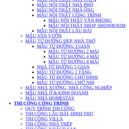
MẪU NỘI THẤT NHÀ PHỐ
MẪU NỘI THẤT NHÀ ỐNG
MẪU NỘI THẤT CÔNG TRÌNH
MẪU NỘI THẤT VĂN PHÒNG
MẪU NỘI THẤT SHOP, SHOWROOM
MẪU NỘI THẤT LÂU ĐÀI
MẪU SÂN VƯỜN
MẪU TỪ ĐƯỜNG ĐẸP, NHÀ THỜ
MẪU TỪ ĐƯỜNG 3 GIAN
MẪU TỪ ĐƯỜNG 2 MÁI
MẪU TỪ ĐƯỜNG 4 MÁI
MẪU TỪ ĐƯỜNG 8 MÁI
NHÀ TỪ ĐƯỜNG 5 GIAN
MẪU TỪ ĐƯỜNG 2 TẦNG
MẪU TỪ ĐƯỜNG CHỮ ĐINH
MẪU TỪ ĐƯỜNG CHỮ NHỊ
MẪU NHÀ XƯỞNG, NHÀ CÔNG NGHIỆP
MẪU NHÀ Ở & KINH DOANH
MẪU NHÀ HOMESTAY
THI CÔNG CÔNG TRÌNH
QUY TRÌNH THI CÔNG
THI CÔNG LÂU ĐÀI, DINH THỰ
THI CÔNG VILLA
THI CÔNG NHÀ THÉP