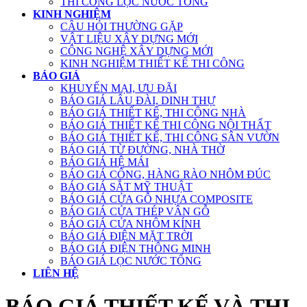
THI CÔNG LỌC NƯỚC TỔNG
KINH NGHIỆM
CÂU HỎI THƯỜNG GẶP
VẬT LIỆU XÂY DỰNG MỚI
CÔNG NGHỆ XÂY DỰNG MỚI
KINH NGHIỆM THIẾT KẾ THI CÔNG
BÁO GIÁ
KHUYẾN MẠI, ƯU ĐÃI
BÁO GIÁ LÂU ĐÀI, DINH THỰ
BÁO GIÁ THIẾT KẾ, THI CÔNG NHÀ
BÁO GIÁ THIẾT KẾ THI CÔNG NỘI THẤT
BÁO GIÁ THIẾT KẾ, THI CÔNG SÂN VƯỜN
BÁO GIÁ TỪ ĐƯỜNG, NHÀ THỜ
BÁO GIÁ HỆ MÁI
BÁO GIÁ CỔNG, HÀNG RÀO NHÔM ĐÚC
BÁO GIÁ SẮT MỸ THUẬT
BÁO GIÁ CỬA GỖ NHỰA COMPOSITE
BÁO GIÁ CỬA THÉP VÂN GỖ
BÁO GIÁ CỬA NHÔM KÍNH
BÁO GIÁ ĐIỆN MẶT TRỜI
BÁO GIÁ ĐIỆN THÔNG MINH
BÁO GIÁ LỌC NƯỚC TỔNG
LIÊN HỆ
BÁO GIÁ THIẾT KẾ VÀ THI