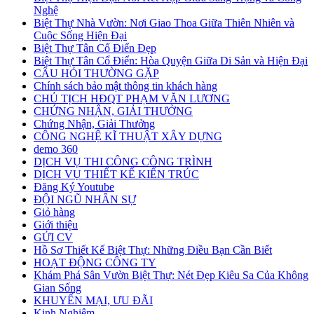
Nghệ
Biệt Thự Nhà Vườn: Nơi Giao Thoa Giữa Thiên Nhiên và
Cuộc Sống Hiện Đại
Biệt Thự Tân Cổ Điển Đẹp
Biệt Thự Tân Cổ Điển: Hòa Quyện Giữa Di Sản và Hiện Đại
CÂU HỎI THƯỜNG GẶP
Chính sách bảo mật thông tin khách hàng
CHỦ TỊCH HĐQT PHẠM VĂN LƯƠNG
CHỨNG NHẬN, GIẢI THƯỞNG
Chứng Nhận, Giải Thưởng
CÔNG NGHỆ KĨ THUẬT XÂY DỰNG
demo 360
DỊCH VỤ THI CÔNG CÔNG TRÌNH
DỊCH VỤ THIẾT KẾ KIẾN TRÚC
Đăng Ký Youtube
ĐỘI NGŨ NHÂN SỰ
Giỏ hàng
Giới thiệu
GỬI CV
Hồ Sơ Thiết Kế Biệt Thự: Những Điều Bạn Cần Biết
HOẠT ĐỘNG CÔNG TY
Khám Phá Sân Vườn Biệt Thự: Nét Đẹp Kiêu Sa Của Không
Gian Sống
KHUYẾN MẠI, ƯU ĐÃI
Kinh Nghiệm