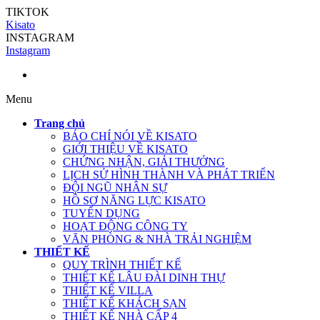
TIKTOK
Kisato
INSTAGRAM
Instagram
Menu
Trang chủ
BÁO CHÍ NÓI VỀ KISATO
GIỚI THIỆU VỀ KISATO
CHỨNG NHẬN, GIẢI THƯỞNG
LỊCH SỬ HÌNH THÀNH VÀ PHÁT TRIỂN
ĐỘI NGŨ NHÂN SỰ
HỒ SƠ NĂNG LỰC KISATO
TUYỂN DỤNG
HOẠT ĐỘNG CÔNG TY
VĂN PHÒNG & NHÀ TRẢI NGHIỆM
THIẾT KẾ
QUY TRÌNH THIẾT KẾ
THIẾT KẾ LÂU ĐÀI DINH THỰ
THIẾT KẾ VILLA
THIẾT KẾ KHÁCH SẠN
THIẾT KẾ NHÀ CẤP 4