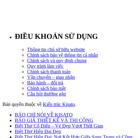
ĐIỀU KHOẢN SỬ DỤNG
Thông tin chủ sở hữu website
Chính sách bảo vệ thông tin cá nhân
Chính sách và quy định chung
Quy trình làm việc
Chính sách thanh toán
Vận chuyển – giao nhận
Bảo hành – đổi trả
Chính sách bảo mật
Câu hỏi thường gặp
Bản quyền thuộc về
Kiến trúc Kisato
.
BÁO CHÍ NÓI VỀ KISATO
BÁO GIÁ THIẾT KẾ VÀ THI CÔNG
Biệt Thự Cổ Điển – Vẻ Đẹp Vượt Thời Gian
Biệt Thự Hiện Đại Đẹp
Biệt Thự Hiện Đại: Nơi Kết Hợp Giữa Sang Trọng và Công