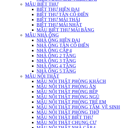
MẪU BIỆT THỰ
BIỆT THỰ HIỆN ĐẠI
BIỆT THỰ TÂN CỔ ĐIỂN
BIỆT THỰ MÁI THÁI
BIỆT THỰ MÁI NHẬT
MẪU BIỆT THỰ MÁI BẰNG
MẪU NHÀ ỐNG
NHÀ ỐNG HIỆN ĐẠI
NHÀ ỐNG TÂN CỔ ĐIỂN
NHÀ ỐNG CẤP 4
NHÀ ỐNG 2 TẦNG
NHÀ ỐNG 3 TẦNG
NHÀ ỐNG 4 TẦNG
NHÀ ỐNG 5 TẦNG
MẪU NỘI THẤT
MẪU NỘI THẤT PHÒNG KHÁCH
MẪU NỘI THẤT PHÒNG ĂN
MẪU NỘI THẤT PHÒNG BẾP
MẪU NỘI THẤT PHÒNG NGỦ
MẪU NỘI THẤT PHÒNG TRẺ EM
MẪU NỘI THẤT PHÒNG TẮM, VỆ SINH
MẪU NỘI THẤT PHÒNG THỜ
MẪU NỘI THẤT BIỆT THỰ
MẪU NỘI THẤT CHUNG CƯ
MẪU NỘI THẤT NHÀ CẤP 4