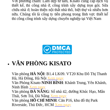
Với phương châm: Làm đẹp từ tâm, Kisato cung cấp dịch vụ
thiết kế, thi công nhà ở, công trình xây dựng trọn gói. Sửa
chữa nhà ở, hoàn thiện nội thất nhà thô, biệt thự và nhiều hơn
nữa. Chúng tôi là công ty tiên phong trong lĩnh vực thiết kế
thi công công trình xây dựng chuyên nghiệp tại Việt Nam
VĂN PHÒNG KISATO
Văn phòng
HÀ NỘI
: B1.4 LK09. VT20 Khu Đô Thị Thanh
Hà, Hà Đông, Hà Nội
Xem ngay
Văn Phòng Kisato
NINH BÌNH
: Khánh Trung, Yên Khánh,
Ninh Bình
Xem ngay
Văn phòng
ĐÀ NẴNG
: Số nhà 42, đường Khúc Hạo, Mân
Thái, Sơn Trà, Đà Nẵng
Xem ngay
Văn phòng
HỒ CHÍ MINH
: Căn P16, khu đô thị Park
Riverside, Thủ Đức, HCM
Xem ngay