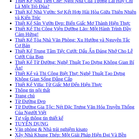
Thiết Kế Nhà Tiền Chế: Ngôi Nhà Của Tương Lai Hay Chỉ
Là Một Trò Đùa?
Thiết Kế Nhà Vườn: Sự Kết Hợp Hài Hòa Giữa Thiên Nhiên
và Kiến Trúc
Thiết Kế Sân Vườn Đẹp: Biến Giấc Mơ Thành Hiện Thực
Thiết Kế Thi Công Viện Dưỡng Lão: Một Hành Trình Đầy
Cảm Hứng!
Thiết Kế Tòa Nhà Văn Phòng: Xu Hướng và Nguyên Tắc
Cơ Bản
Thiết Kế Trung Tâm Tiệc Cưới: Dấu Ấn Đáng Nhớ Cho Lễ
Cưới Của Bạn
Thiết Kế Từ Đường: Nghệ Thuật Tạo Dựng Không Gian Bí
Ẩn!
Thiết Kế và Thi Công Biệt Thự: Nghệ Thuật Tạo Dựng
Không Gian Sống Đẳng Cấp
Thiết Kế Villa: Từ Giấc Mơ Đến Hiện Thực
Thông tin nội thất
Trang chủ
Từ Đường Đẹp
Từ Đường Gia Tộc: Nét Đặc Trưng Văn Hóa Truyền Thống
Của Người Việt
Tư vấn thông tin thiết kế
TUYỂN DỤNG
Văn phòng & Nhà trải nghiệm kisato
Xây Nhà Khung Thép: Một Giải Pháp Hiện Đại Và Bền