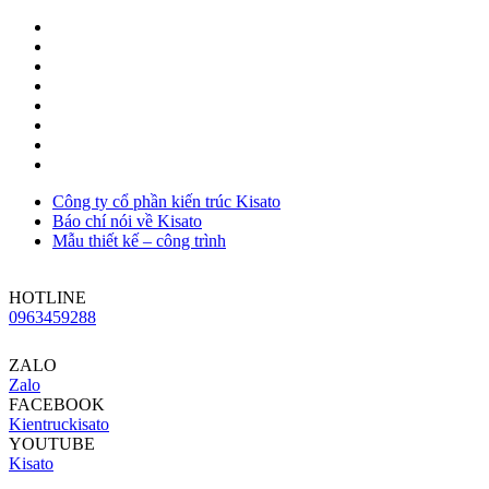
Công ty cổ phần kiến trúc Kisato
Báo chí nói về Kisato
Mẫu thiết kế – công trình
HOTLINE
0963459288
ZALO
Zalo
FACEBOOK
Kientruckisato
YOUTUBE
Kisato