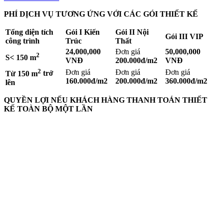
PHÍ DỊCH VỤ TƯƠNG ỨNG VỚI CÁC GÓI THIẾT KẾ
Tổng diện tích
Gói I
Kiến
Gói II
Nội
Gói III
VIP
công
trình
Trúc
Thất
24,000,000
Đơn giá
50,000,000
2
S< 150 m
VNĐ
200.000đ/m2
VNĐ
2
Đơn giá
Đơn giá
Đơn giá
Từ 150 m
trở
1
6
0.000đ/m2
200.000đ/m2
360.000đ/m2
lên
QUYỀN LỢI NẾU KHÁCH HÀNG THANH TOÁN THIẾT
KẾ TOÀN BỘ MỘT LẦN