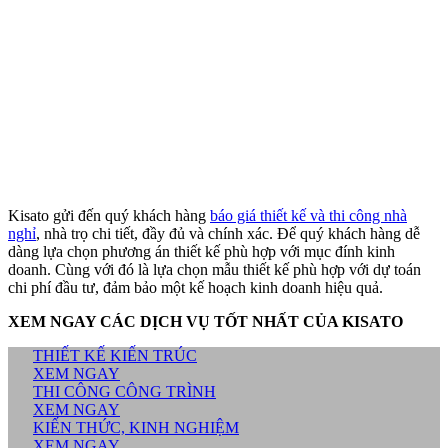
Kisato gửi đến quý khách hàng
báo giá thiết kế và thi công nhà
nghỉ
, nhà trọ chi tiết, đầy đủ và chính xác. Để quý khách hàng dễ
dàng lựa chọn phương án thiết kế phù hợp với mục đính kinh
doanh. Cùng với đó là lựa chọn mẫu thiết kế phù hợp với dự toán
chi phí đầu tư, đảm bảo một kế hoạch kinh doanh hiệu quả.
XEM NGAY CÁC DỊCH VỤ TỐT NHẤT CỦA KISATO
THIẾT KẾ KIẾN TRÚC
XEM NGAY
THI CÔNG CÔNG TRÌNH
XEM NGAY
KIẾN THỨC, KINH NGHIỆM
XEM NGAY