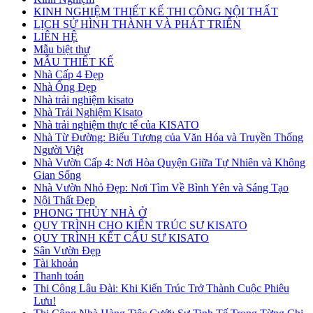
KINH NGHIỆM THIẾT KẾ THI CÔNG NỘI THẤT
LỊCH SỬ HÌNH THÀNH VÀ PHÁT TRIỂN
LIÊN HỆ
Mẫu biệt thự
MẪU THIẾT KẾ
Nhà Cấp 4 Đẹp
Nhà Ống Đẹp
Nhà trải nghiệm kisato
Nhà Trải Nghiệm Kisato
Nhà trải nghiệm thực tế của KISATO
Nhà Từ Đường: Biểu Tượng của Văn Hóa và Truyền Thống
Người Việt
Nhà Vườn Cấp 4: Nơi Hòa Quyện Giữa Tự Nhiên và Không
Gian Sống
Nhà Vườn Nhỏ Đẹp: Nơi Tìm Về Bình Yên và Sáng Tạo
Nội Thất Đẹp
PHONG THỦY NHÀ Ở
QUY TRÌNH CHO KIẾN TRÚC SƯ KISATO
QUY TRÌNH KẾT CẤU SƯ KISATO
Sân Vườn Đẹp
Tài khoản
Thanh toán
Thi Công Lâu Đài: Khi Kiến Trúc Trở Thành Cuộc Phiêu
Lưu!