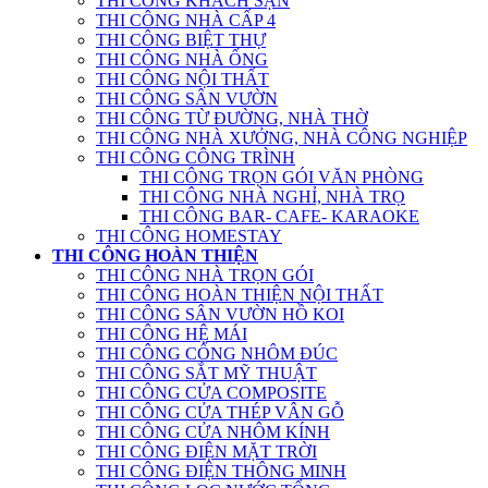
THI CÔNG KHÁCH SẠN
THI CÔNG NHÀ CẤP 4
THI CÔNG BIỆT THỰ
THI CÔNG NHÀ ỐNG
THI CÔNG NỘI THẤT
THI CÔNG SÂN VƯỜN
THI CÔNG TỪ ĐƯỜNG, NHÀ THỜ
THI CÔNG NHÀ XƯỞNG, NHÀ CÔNG NGHIỆP
THI CÔNG CÔNG TRÌNH
THI CÔNG TRỌN GÓI VĂN PHÒNG
THI CÔNG NHÀ NGHỈ, NHÀ TRỌ
THI CÔNG BAR- CAFE- KARAOKE
THI CÔNG HOMESTAY
THI CÔNG HOÀN THIỆN
THI CÔNG NHÀ TRỌN GÓI
THI CÔNG HOÀN THIỆN NỘI THẤT
THI CÔNG SÂN VƯỜN HỒ KOI
THI CÔNG HỆ MÁI
THI CÔNG CỔNG NHÔM ĐÚC
THI CÔNG SẮT MỸ THUẬT
THI CÔNG CỬA COMPOSITE
THI CÔNG CỬA THÉP VÂN GỖ
THI CÔNG CỬA NHÔM KÍNH
THI CÔNG ĐIỆN MẶT TRỜI
THI CÔNG ĐIỆN THÔNG MINH