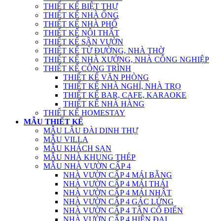
THIẾT KẾ BIỆT THỰ
THIẾT KẾ NHÀ ỐNG
THIẾT KẾ NHÀ PHỐ
THIẾT KẾ NỘI THẤT
THIẾT KẾ SÂN VƯỜN
THIẾT KẾ TỪ ĐƯỜNG, NHÀ THỜ
THIẾT KẾ NHÀ XƯỞNG, NHÀ CÔNG NGHIỆP
THIẾT KẾ CÔNG TRÌNH
THIẾT KẾ VĂN PHÒNG
THIẾT KẾ NHÀ NGHỈ, NHÀ TRỌ
THIẾT KẾ BAR, CAFE, KARAOKE
THIẾT KẾ NHÀ HÀNG
THIẾT KẾ HOMESTAY
MẪU THIẾT KẾ
MẪU LÂU ĐÀI DINH THỰ
MẪU VILLA
MẪU KHÁCH SẠN
MẪU NHÀ KHUNG THÉP
MẪU NHÀ VƯỜN CẤP 4
NHÀ VƯỜN CẤP 4 MÁI BẰNG
NHÀ VƯỜN CẤP 4 MÁI THÁI
NHÀ VƯỜN CẤP 4 MÁI NHẬT
NHÀ VƯỜN CẤP 4 GÁC LỬNG
NHÀ VƯỜN CẤP 4 TÂN CỔ ĐIỂN
NHÀ VƯỜN CẤP 4 HIỆN ĐẠI