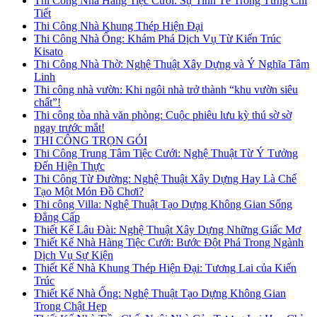
Thi Công Nhà Hàng Tiệc Cưới: Sự Tinh Tế Trong Từng Chi
Tiết
Thi Công Nhà Khung Thép Hiện Đại
Thi Công Nhà Ống: Khám Phá Dịch Vụ Từ Kiến Trúc
Kisato
Thi Công Nhà Thờ: Nghệ Thuật Xây Dựng và Ý Nghĩa Tâm
Linh
Thi công nhà vườn: Khi ngôi nhà trở thành “khu vườn siêu
chất”!
Thi công tòa nhà văn phòng: Cuộc phiêu lưu kỳ thú sờ sờ
ngay trước mắt!
THI CÔNG TRỌN GÓI
Thi Công Trung Tâm Tiệc Cưới: Nghệ Thuật Từ Ý Tưởng
Đến Hiện Thực
Thi Công Từ Đường: Nghệ Thuật Xây Dựng Hay Là Chế
Tạo Một Món Đồ Chơi?
Thi công Villa: Nghệ Thuật Tạo Dựng Không Gian Sống
Đẳng Cấp
Thiết Kế Lâu Đài: Nghệ Thuật Xây Dựng Những Giấc Mơ
Thiết Kế Nhà Hàng Tiệc Cưới: Bước Đột Phá Trong Ngành
Dịch Vụ Sự Kiện
Thiết Kế Nhà Khung Thép Hiện Đại: Tương Lai của Kiến
Trúc
Thiết Kế Nhà Ống: Nghệ Thuật Tạo Dựng Không Gian
Trong Chật Hẹp