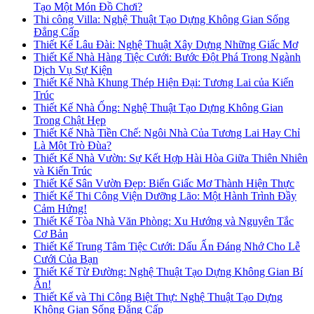
Tạo Một Món Đồ Chơi?
Thi công Villa: Nghệ Thuật Tạo Dựng Không Gian Sống
Đẳng Cấp
Thiết Kế Lâu Đài: Nghệ Thuật Xây Dựng Những Giấc Mơ
Thiết Kế Nhà Hàng Tiệc Cưới: Bước Đột Phá Trong Ngành
Dịch Vụ Sự Kiện
Thiết Kế Nhà Khung Thép Hiện Đại: Tương Lai của Kiến
Trúc
Thiết Kế Nhà Ống: Nghệ Thuật Tạo Dựng Không Gian
Trong Chật Hẹp
Thiết Kế Nhà Tiền Chế: Ngôi Nhà Của Tương Lai Hay Chỉ
Là Một Trò Đùa?
Thiết Kế Nhà Vườn: Sự Kết Hợp Hài Hòa Giữa Thiên Nhiên
và Kiến Trúc
Thiết Kế Sân Vườn Đẹp: Biến Giấc Mơ Thành Hiện Thực
Thiết Kế Thi Công Viện Dưỡng Lão: Một Hành Trình Đầy
Cảm Hứng!
Thiết Kế Tòa Nhà Văn Phòng: Xu Hướng và Nguyên Tắc
Cơ Bản
Thiết Kế Trung Tâm Tiệc Cưới: Dấu Ấn Đáng Nhớ Cho Lễ
Cưới Của Bạn
Thiết Kế Từ Đường: Nghệ Thuật Tạo Dựng Không Gian Bí
Ẩn!
Thiết Kế và Thi Công Biệt Thự: Nghệ Thuật Tạo Dựng
Không Gian Sống Đẳng Cấp