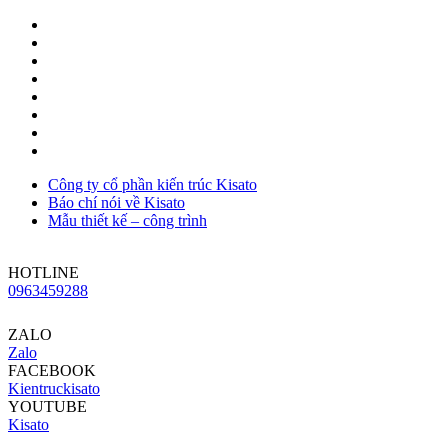
Công ty cổ phần kiến trúc Kisato
Báo chí nói về Kisato
Mẫu thiết kế – công trình
HOTLINE
0963459288
ZALO
Zalo
FACEBOOK
Kientruckisato
YOUTUBE
Kisato