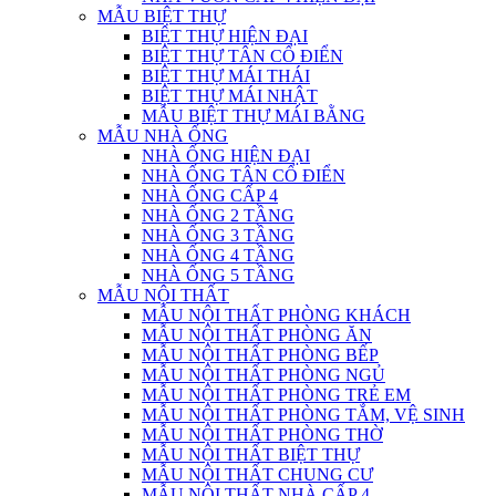
MẪU BIỆT THỰ
BIỆT THỰ HIỆN ĐẠI
BIỆT THỰ TÂN CỔ ĐIỂN
BIỆT THỰ MÁI THÁI
BIỆT THỰ MÁI NHẬT
MẪU BIỆT THỰ MÁI BẰNG
MẪU NHÀ ỐNG
NHÀ ỐNG HIỆN ĐẠI
NHÀ ỐNG TÂN CỔ ĐIỂN
NHÀ ỐNG CẤP 4
NHÀ ỐNG 2 TẦNG
NHÀ ỐNG 3 TẦNG
NHÀ ỐNG 4 TẦNG
NHÀ ỐNG 5 TẦNG
MẪU NỘI THẤT
MẪU NỘI THẤT PHÒNG KHÁCH
MẪU NỘI THẤT PHÒNG ĂN
MẪU NỘI THẤT PHÒNG BẾP
MẪU NỘI THẤT PHÒNG NGỦ
MẪU NỘI THẤT PHÒNG TRẺ EM
MẪU NỘI THẤT PHÒNG TẮM, VỆ SINH
MẪU NỘI THẤT PHÒNG THỜ
MẪU NỘI THẤT BIỆT THỰ
MẪU NỘI THẤT CHUNG CƯ
MẪU NỘI THẤT NHÀ CẤP 4