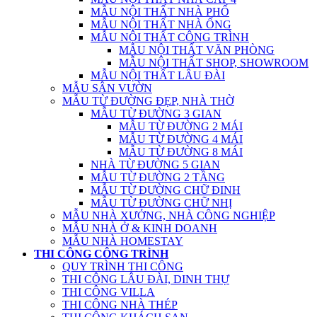
MẪU NỘI THẤT NHÀ PHỐ
MẪU NỘI THẤT NHÀ ỐNG
MẪU NỘI THẤT CÔNG TRÌNH
MẪU NỘI THẤT VĂN PHÒNG
MẪU NỘI THẤT SHOP, SHOWROOM
MẪU NỘI THẤT LÂU ĐÀI
MẪU SÂN VƯỜN
MẪU TỪ ĐƯỜNG ĐẸP, NHÀ THỜ
MẪU TỪ ĐƯỜNG 3 GIAN
MẪU TỪ ĐƯỜNG 2 MÁI
MẪU TỪ ĐƯỜNG 4 MÁI
MẪU TỪ ĐƯỜNG 8 MÁI
NHÀ TỪ ĐƯỜNG 5 GIAN
MẪU TỪ ĐƯỜNG 2 TẦNG
MẪU TỪ ĐƯỜNG CHỮ ĐINH
MẪU TỪ ĐƯỜNG CHỮ NHỊ
MẪU NHÀ XƯỞNG, NHÀ CÔNG NGHIỆP
MẪU NHÀ Ở & KINH DOANH
MẪU NHÀ HOMESTAY
THI CÔNG CÔNG TRÌNH
QUY TRÌNH THI CÔNG
THI CÔNG LÂU ĐÀI, DINH THỰ
THI CÔNG VILLA
THI CÔNG NHÀ THÉP