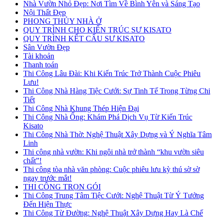
Nhà Vườn Nhỏ Đẹp: Nơi Tìm Về Bình Yên và Sáng Tạo
Nội Thất Đẹp
PHONG THỦY NHÀ Ở
QUY TRÌNH CHO KIẾN TRÚC SƯ KISATO
QUY TRÌNH KẾT CẤU SƯ KISATO
Sân Vườn Đẹp
Tài khoản
Thanh toán
Thi Công Lâu Đài: Khi Kiến Trúc Trở Thành Cuộc Phiêu
Lưu!
Thi Công Nhà Hàng Tiệc Cưới: Sự Tinh Tế Trong Từng Chi
Tiết
Thi Công Nhà Khung Thép Hiện Đại
Thi Công Nhà Ống: Khám Phá Dịch Vụ Từ Kiến Trúc
Kisato
Thi Công Nhà Thờ: Nghệ Thuật Xây Dựng và Ý Nghĩa Tâm
Linh
Thi công nhà vườn: Khi ngôi nhà trở thành “khu vườn siêu
chất”!
Thi công tòa nhà văn phòng: Cuộc phiêu lưu kỳ thú sờ sờ
ngay trước mắt!
THI CÔNG TRỌN GÓI
Thi Công Trung Tâm Tiệc Cưới: Nghệ Thuật Từ Ý Tưởng
Đến Hiện Thực
Thi Công Từ Đường: Nghệ Thuật Xây Dựng Hay Là Chế