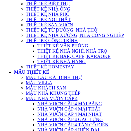
THIẾT KẾ BIỆT THỰ
THIẾT KẾ NHÀ ỐNG
THIẾT KẾ NHÀ PHỐ
THIẾT KẾ NỘI THẤT
THIẾT KẾ SÂN VƯỜN
THIẾT KẾ TỪ ĐƯỜNG, NHÀ THỜ
THIẾT KẾ NHÀ XƯỞNG, NHÀ CÔNG NGHIỆP
THIẾT KẾ CÔNG TRÌNH
THIẾT KẾ VĂN PHÒNG
THIẾT KẾ NHÀ NGHỈ, NHÀ TRỌ
THIẾT KẾ BAR, CAFE, KARAOKE
THIẾT KẾ NHÀ HÀNG
THIẾT KẾ HOMESTAY
MẪU THIẾT KẾ
MẪU LÂU ĐÀI DINH THỰ
MẪU VILLA
MẪU KHÁCH SẠN
MẪU NHÀ KHUNG THÉP
MẪU NHÀ VƯỜN CẤP 4
NHÀ VƯỜN CẤP 4 MÁI BẰNG
NHÀ VƯỜN CẤP 4 MÁI THÁI
NHÀ VƯỜN CẤP 4 MÁI NHẬT
NHÀ VƯỜN CẤP 4 GÁC LỬNG
NHÀ VƯỜN CẤP 4 TÂN CỔ ĐIỂN
NHÀ VƯỜN CẤP 4 HIỆN ĐẠI