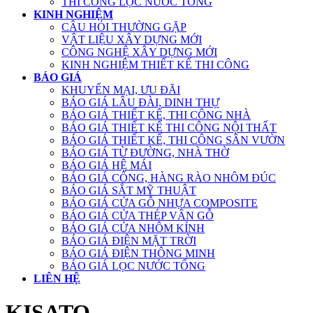
THI CÔNG LỌC NƯỚC TỔNG
KINH NGHIỆM
CÂU HỎI THƯỜNG GẶP
VẬT LIỆU XÂY DỰNG MỚI
CÔNG NGHỆ XÂY DỰNG MỚI
KINH NGHIỆM THIẾT KẾ THI CÔNG
BÁO GIÁ
KHUYẾN MẠI, ƯU ĐÃI
BÁO GIÁ LÂU ĐÀI, DINH THỰ
BÁO GIÁ THIẾT KẾ, THI CÔNG NHÀ
BÁO GIÁ THIẾT KẾ THI CÔNG NỘI THẤT
BÁO GIÁ THIẾT KẾ, THI CÔNG SÂN VƯỜN
BÁO GIÁ TỪ ĐƯỜNG, NHÀ THỜ
BÁO GIÁ HỆ MÁI
BÁO GIÁ CỔNG, HÀNG RÀO NHÔM ĐÚC
BÁO GIÁ SẮT MỸ THUẬT
BÁO GIÁ CỬA GỖ NHỰA COMPOSITE
BÁO GIÁ CỬA THÉP VÂN GỖ
BÁO GIÁ CỬA NHÔM KÍNH
BÁO GIÁ ĐIỆN MẶT TRỜI
BÁO GIÁ ĐIỆN THÔNG MINH
BÁO GIÁ LỌC NƯỚC TỔNG
LIÊN HỆ
KISATO