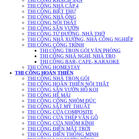
THI CÔNG KHÁCH SẠN
THI CÔNG NHÀ CẤP 4
THI CÔNG BIỆT THỰ
THI CÔNG NHÀ ỐNG
THI CÔNG NỘI THẤT
THI CÔNG SÂN VƯỜN
THI CÔNG TỪ ĐƯỜNG, NHÀ THỜ
THI CÔNG NHÀ XƯỞNG, NHÀ CÔNG NGHIỆP
THI CÔNG CÔNG TRÌNH
THI CÔNG TRỌN GÓI VĂN PHÒNG
THI CÔNG NHÀ NGHỈ, NHÀ TRỌ
THI CÔNG BAR- CAFE- KARAOKE
THI CÔNG HOMESTAY
THI CÔNG HOÀN THIỆN
THI CÔNG NHÀ TRỌN GÓI
THI CÔNG HOÀN THIỆN NỘI THẤT
THI CÔNG SÂN VƯỜN HỒ KOI
THI CÔNG HỆ MÁI
THI CÔNG CỔNG NHÔM ĐÚC
THI CÔNG SẮT MỸ THUẬT
THI CÔNG CỬA COMPOSITE
THI CÔNG CỬA THÉP VÂN GỖ
THI CÔNG CỬA NHÔM KÍNH
THI CÔNG ĐIỆN MẶT TRỜI
THI CÔNG ĐIỆN THÔNG MINH