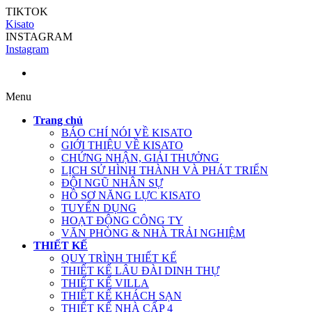
TIKTOK
Kisato
INSTAGRAM
Instagram
Menu
Trang chủ
BÁO CHÍ NÓI VỀ KISATO
GIỚI THIỆU VỀ KISATO
CHỨNG NHẬN, GIẢI THƯỞNG
LỊCH SỬ HÌNH THÀNH VÀ PHÁT TRIỂN
ĐỘI NGŨ NHÂN SỰ
HỒ SƠ NĂNG LỰC KISATO
TUYỂN DỤNG
HOẠT ĐỘNG CÔNG TY
VĂN PHÒNG & NHÀ TRẢI NGHIỆM
THIẾT KẾ
QUY TRÌNH THIẾT KẾ
THIẾT KẾ LÂU ĐÀI DINH THỰ
THIẾT KẾ VILLA
THIẾT KẾ KHÁCH SẠN
THIẾT KẾ NHÀ CẤP 4