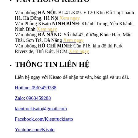
Văn phòng
HÀ NỘI
: B1.4 LK09. VT20 Khu Đô Thị Thanh
Hà, Hà Đông, Hà Nội
Xem ngay
Văn Phòng Kisato
NINH BÌNH
: Khánh Trung, Yên Khánh,
Ninh Bình
Xem ngay
Văn phòng
ĐÀ NẴNG
: Số nhà 42, đường Khúc Hạo, Mân
Thái, Sơn Trà, Đà Nẵng
Xem ngay
Văn phòng
HỒ CHÍ MINH
: Căn P16, khu đô thị Park
Riverside, Thủ Đức, HCM
Xem ngay
THÔNG TIN LIÊN HỆ
Liên hệ ngay với Kisato để nhận tư vấn, báo giá và ưu đãi.
Hotline:
0963459288
Zalo: 0963459288
kientruckisato@gmail.com
Facebook.com/Kientruckisato
Youtube.com/Kisato