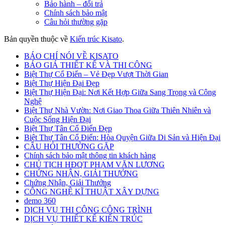
Bảo hành – đổi trả
Chính sách bảo mật
Câu hỏi thường gặp
Bản quyền thuộc về
Kiến trúc Kisato
.
BÁO CHÍ NÓI VỀ KISATO
BÁO GIÁ THIẾT KẾ VÀ THI CÔNG
Biệt Thự Cổ Điển – Vẻ Đẹp Vượt Thời Gian
Biệt Thự Hiện Đại Đẹp
Biệt Thự Hiện Đại: Nơi Kết Hợp Giữa Sang Trọng và Công
Nghệ
Biệt Thự Nhà Vườn: Nơi Giao Thoa Giữa Thiên Nhiên và
Cuộc Sống Hiện Đại
Biệt Thự Tân Cổ Điển Đẹp
Biệt Thự Tân Cổ Điển: Hòa Quyện Giữa Di Sản và Hiện Đại
CÂU HỎI THƯỜNG GẶP
Chính sách bảo mật thông tin khách hàng
CHỦ TỊCH HĐQT PHẠM VĂN LƯƠNG
CHỨNG NHẬN, GIẢI THƯỞNG
Chứng Nhận, Giải Thưởng
CÔNG NGHỆ KĨ THUẬT XÂY DỰNG
demo 360
DỊCH VỤ THI CÔNG CÔNG TRÌNH
DỊCH VỤ THIẾT KẾ KIẾN TRÚC