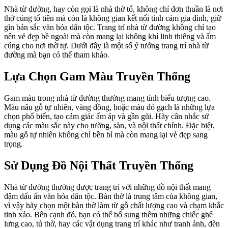
Nhà từ đường, hay còn gọi là nhà thờ tổ, không chỉ đơn thuần là nơi
thờ cúng tổ tiên mà còn là không gian kết nối tình cảm gia đình, giữ
gìn bản sắc văn hóa dân tộc. Trang trí nhà từ đường không chỉ tạo
nên vẻ đẹp bề ngoài mà còn mang lại không khí linh thiêng và ấm
cúng cho nơi thờ tự. Dưới đây là một số ý tưởng trang trí nhà từ
đường mà bạn có thể tham khảo.
Lựa Chọn Gam Màu Truyền Thống
Gam màu trong nhà từ đường thường mang tính biểu tượng cao.
Màu nâu gỗ tự nhiên, vàng đồng, hoặc màu đỏ gạch là những lựa
chọn phổ biến, tạo cảm giác ấm áp và gần gũi. Hãy cân nhắc sử
dụng các màu sắc này cho tường, sàn, và nội thất chính. Đặc biệt,
màu gỗ tự nhiên không chỉ bền bỉ mà còn mang lại vẻ đẹp sang
trọng.
Sử Dụng Đồ Nội Thất Truyền Thống
Nhà từ đường thường được trang trí với những đồ nội thất mang
đậm dấu ấn văn hóa dân tộc. Bàn thờ là trung tâm của không gian,
vì vậy hãy chọn một bàn thờ làm từ gỗ chất lượng cao và chạm khắc
tinh xảo. Bên cạnh đó, bạn có thể bổ sung thêm những chiếc ghế
lưng cao, tủ thờ, hay các vật dụng trang trí khác như tranh ảnh, đèn