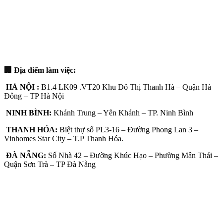
🏢 Địa điểm làm việc:
HÀ NỘI :
B1.4 LK09 .VT20 Khu Đô Thị Thanh Hà – Quận Hà
Đông – TP Hà Nội
NINH BÌNH:
Khánh Trung – Yên Khánh – TP. Ninh Bình
THANH HÓA:
Biệt thự số PL3-16 – Đường Phong Lan 3 –
Vinhomes Star City – T.P Thanh Hóa.
ĐÀ NẴNG:
Số Nhà 42 – Đường Khúc Hạo – Phường Mân Thái –
Quận Sơn Trà – TP Đà Nẵng