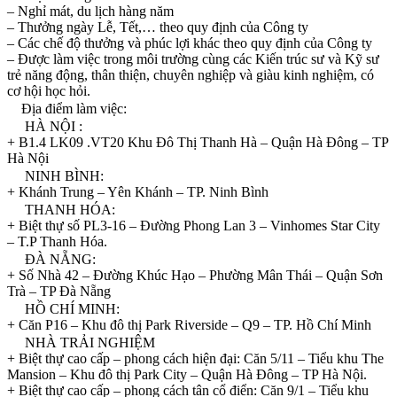
– Nghỉ mát, du lịch hàng năm
– Thưởng ngày Lễ, Tết,… theo quy định của Công ty
– Các chế độ thưởng và phúc lợi khác theo quy định của Công ty
– Được làm việc trong môi trường cùng các Kiến trúc sư và Kỹ sư
trẻ năng động, thân thiện, chuyên nghiệp và giàu kinh nghiệm, có
cơ hội học hỏi.
Địa điểm làm việc:
HÀ NỘI :
+ B1.4 LK09 .VT20 Khu Đô Thị Thanh Hà – Quận Hà Đông – TP
Hà Nội
NINH BÌNH:
+ Khánh Trung – Yên Khánh – TP. Ninh Bình
THANH HÓA:
+ Biệt thự số PL3-16 – Đường Phong Lan 3 – Vinhomes Star City
– T.P Thanh Hóa.
ĐÀ NẴNG:
+ Số Nhà 42 – Đường Khúc Hạo – Phường Mân Thái – Quận Sơn
Trà – TP Đà Nẵng
HỒ CHÍ MINH:
+ Căn P16 – Khu đô thị Park Riverside – Q9 – TP. Hồ Chí Minh
NHÀ TRẢI NGHIỆM
+ Biệt thự cao cấp – phong cách hiện đại: Căn 5/11 – Tiểu khu The
Mansion – Khu đô thị Park City – Quận Hà Đông – TP Hà Nội.
+ Biệt thự cao cấp – phong cách tân cổ điển: Căn 9/1 – Tiểu khu