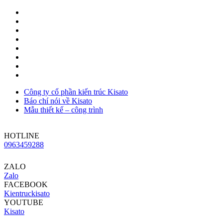
Công ty cổ phần kiến trúc Kisato
Báo chí nói về Kisato
Mẫu thiết kế – công trình
HOTLINE
0963459288
ZALO
Zalo
FACEBOOK
Kientruckisato
YOUTUBE
Kisato