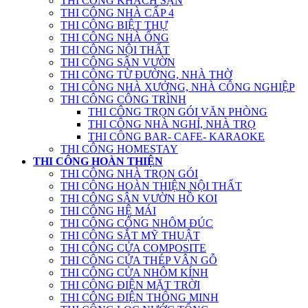
THI CÔNG KHÁCH SẠN
THI CÔNG NHÀ CẤP 4
THI CÔNG BIỆT THỰ
THI CÔNG NHÀ ỐNG
THI CÔNG NỘI THẤT
THI CÔNG SÂN VƯỜN
THI CÔNG TỪ ĐƯỜNG, NHÀ THỜ
THI CÔNG NHÀ XƯỞNG, NHÀ CÔNG NGHIỆP
THI CÔNG CÔNG TRÌNH
THI CÔNG TRỌN GÓI VĂN PHÒNG
THI CÔNG NHÀ NGHỈ, NHÀ TRỌ
THI CÔNG BAR- CAFE- KARAOKE
THI CÔNG HOMESTAY
THI CÔNG HOÀN THIỆN
THI CÔNG NHÀ TRỌN GÓI
THI CÔNG HOÀN THIỆN NỘI THẤT
THI CÔNG SÂN VƯỜN HỒ KOI
THI CÔNG HỆ MÁI
THI CÔNG CỔNG NHÔM ĐÚC
THI CÔNG SẮT MỸ THUẬT
THI CÔNG CỬA COMPOSITE
THI CÔNG CỬA THÉP VÂN GỖ
THI CÔNG CỬA NHÔM KÍNH
THI CÔNG ĐIỆN MẶT TRỜI
THI CÔNG ĐIỆN THÔNG MINH