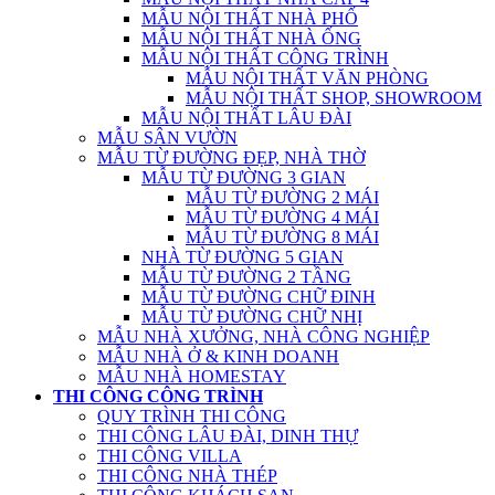
MẪU NỘI THẤT NHÀ PHỐ
MẪU NỘI THẤT NHÀ ỐNG
MẪU NỘI THẤT CÔNG TRÌNH
MẪU NỘI THẤT VĂN PHÒNG
MẪU NỘI THẤT SHOP, SHOWROOM
MẪU NỘI THẤT LÂU ĐÀI
MẪU SÂN VƯỜN
MẪU TỪ ĐƯỜNG ĐẸP, NHÀ THỜ
MẪU TỪ ĐƯỜNG 3 GIAN
MẪU TỪ ĐƯỜNG 2 MÁI
MẪU TỪ ĐƯỜNG 4 MÁI
MẪU TỪ ĐƯỜNG 8 MÁI
NHÀ TỪ ĐƯỜNG 5 GIAN
MẪU TỪ ĐƯỜNG 2 TẦNG
MẪU TỪ ĐƯỜNG CHỮ ĐINH
MẪU TỪ ĐƯỜNG CHỮ NHỊ
MẪU NHÀ XƯỞNG, NHÀ CÔNG NGHIỆP
MẪU NHÀ Ở & KINH DOANH
MẪU NHÀ HOMESTAY
THI CÔNG CÔNG TRÌNH
QUY TRÌNH THI CÔNG
THI CÔNG LÂU ĐÀI, DINH THỰ
THI CÔNG VILLA
THI CÔNG NHÀ THÉP