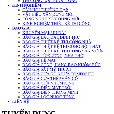
THI CÔNG LỌC NƯỚC TỔNG
KINH NGHIỆM
CÂU HỎI THƯỜNG GẶP
VẬT LIỆU XÂY DỰNG MỚI
CÔNG NGHỆ XÂY DỰNG MỚI
KINH NGHIỆM THIẾT KẾ THI CÔNG
BÁO GIÁ
KHUYẾN MẠI, ƯU ĐÃI
BÁO GIÁ LÂU ĐÀI, DINH THỰ
BÁO GIÁ THIẾT KẾ, THI CÔNG NHÀ
BÁO GIÁ THIẾT KẾ THI CÔNG NỘI THẤT
BÁO GIÁ THIẾT KẾ, THI CÔNG SÂN VƯỜN
BÁO GIÁ TỪ ĐƯỜNG, NHÀ THỜ
BÁO GIÁ HỆ MÁI
BÁO GIÁ CỔNG, HÀNG RÀO NHÔM ĐÚC
BÁO GIÁ SẮT MỸ THUẬT
BÁO GIÁ CỬA GỖ NHỰA COMPOSITE
BÁO GIÁ CỬA THÉP VÂN GỖ
BÁO GIÁ CỬA NHÔM KÍNH
BÁO GIÁ ĐIỆN MẶT TRỜI
BÁO GIÁ ĐIỆN THÔNG MINH
BÁO GIÁ LỌC NƯỚC TỔNG
LIÊN HỆ
TUYỂN DỤNG