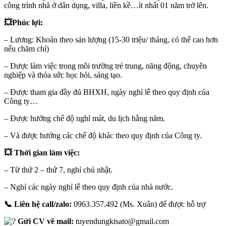
công trình nhà ở dân dụng, villa, liền kề…ít nhất 01 năm trở lên.
💥Phúc lợi:
– Lương: Khoán theo sản lượng (15-30 triệu/ tháng, có thể cao hơn
nếu chăm chỉ)
– Được làm việc trong môi trường trẻ trung, năng động, chuyên
nghiệp và thỏa sức học hỏi, sáng tạo.
– Được tham gia đầy đủ BHXH, ngày nghỉ lễ theo quy định của
Công ty…
– Được hưởng chế độ nghỉ mát, du lịch hằng năm.
– Và được hưởng các chế độ khác theo quy định của Công ty.
💥 Thời gian làm việc:
– Từ thứ 2 – thứ 7, nghỉ chủ nhật.
– Nghỉ các ngày nghỉ lễ theo quy định của nhà nước.
📞 Liên hệ call/zalo:
0963.357.492 (Ms. Xuân) để được hỗ trợ
Gửi CV về mail:
tuyendungkisato@gmail.com