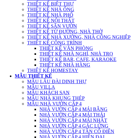
THIẾT KẾ BIỆT THỰ
THIẾT KẾ NHÀ ỐNG
THIẾT KẾ NHÀ PHỐ
THIẾT KẾ NỘI THẤT
THIẾT KẾ SÂN VƯỜN
THIẾT KẾ TỪ ĐƯỜNG, NHÀ THỜ
THIẾT KẾ NHÀ XƯỞNG, NHÀ CÔNG NGHIỆP
THIẾT KẾ CÔNG TRÌNH
THIẾT KẾ VĂN PHÒNG
THIẾT KẾ NHÀ NGHỈ, NHÀ TRỌ
THIẾT KẾ BAR, CAFE, KARAOKE
THIẾT KẾ NHÀ HÀNG
THIẾT KẾ HOMESTAY
MẪU THIẾT KẾ
MẪU LÂU ĐÀI DINH THỰ
MẪU VILLA
MẪU KHÁCH SẠN
MẪU NHÀ KHUNG THÉP
MẪU NHÀ VƯỜN CẤP 4
NHÀ VƯỜN CẤP 4 MÁI BẰNG
NHÀ VƯỜN CẤP 4 MÁI THÁI
NHÀ VƯỜN CẤP 4 MÁI NHẬT
NHÀ VƯỜN CẤP 4 GÁC LỬNG
NHÀ VƯỜN CẤP 4 TÂN CỔ ĐIỂN
NHÀ VƯỜN CẤP 4 HIỆN ĐẠI