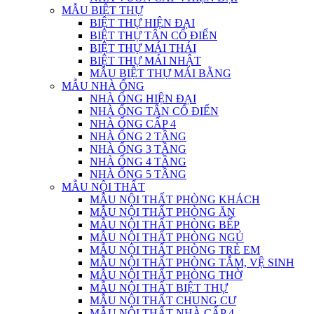
MẪU BIỆT THỰ
BIỆT THỰ HIỆN ĐẠI
BIỆT THỰ TÂN CỔ ĐIỂN
BIỆT THỰ MÁI THÁI
BIỆT THỰ MÁI NHẬT
MẪU BIỆT THỰ MÁI BẰNG
MẪU NHÀ ỐNG
NHÀ ỐNG HIỆN ĐẠI
NHÀ ỐNG TÂN CỔ ĐIỂN
NHÀ ỐNG CẤP 4
NHÀ ỐNG 2 TẦNG
NHÀ ỐNG 3 TẦNG
NHÀ ỐNG 4 TẦNG
NHÀ ỐNG 5 TẦNG
MẪU NỘI THẤT
MẪU NỘI THẤT PHÒNG KHÁCH
MẪU NỘI THẤT PHÒNG ĂN
MẪU NỘI THẤT PHÒNG BẾP
MẪU NỘI THẤT PHÒNG NGỦ
MẪU NỘI THẤT PHÒNG TRẺ EM
MẪU NỘI THẤT PHÒNG TẮM, VỆ SINH
MẪU NỘI THẤT PHÒNG THỜ
MẪU NỘI THẤT BIỆT THỰ
MẪU NỘI THẤT CHUNG CƯ
MẪU NỘI THẤT NHÀ CẤP 4