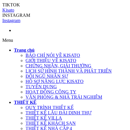
TIKTOK
Kisato
INSTAGRAM
Instagram
Menu
Trang chủ
BÁO CHÍ NÓI VỀ KISATO
GIỚI THIỆU VỀ KISATO
CHỨNG NHẬN, GIẢI THƯỞNG
LỊCH SỬ HÌNH THÀNH VÀ PHÁT TRIỂN
ĐỘI NGŨ NHÂN SỰ
HỒ SƠ NĂNG LỰC KISATO
TUYỂN DỤNG
HOẠT ĐỘNG CÔNG TY
VĂN PHÒNG & NHÀ TRẢI NGHIỆM
THIẾT KẾ
QUY TRÌNH THIẾT KẾ
THIẾT KẾ LÂU ĐÀI DINH THỰ
THIẾT KẾ VILLA
THIẾT KẾ KHÁCH SẠN
THIẾT KẾ NHÀ CẤP 4