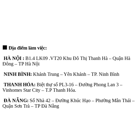
🏢 Địa điểm làm việc:
HÀ NỘI :
B1.4 LK09 .VT20 Khu Đô Thị Thanh Hà – Quận Hà
Đông – TP Hà Nội
NINH BÌNH:
Khánh Trung – Yên Khánh – TP. Ninh Bình
THANH HÓA:
Biệt thự số PL3-16 – Đường Phong Lan 3 –
Vinhomes Star City – T.P Thanh Hóa.
ĐÀ NẴNG:
Số Nhà 42 – Đường Khúc Hạo – Phường Mân Thái –
Quận Sơn Trà – TP Đà Nẵng