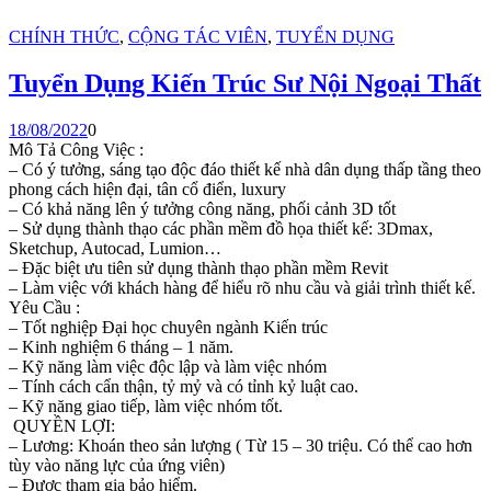
CHÍNH THỨC
,
CỘNG TÁC VIÊN
,
TUYỂN DỤNG
Tuyển Dụng Kiến Trúc Sư Nội Ngoại Thất
18/08/2022
0
Mô Tả Công Việc :
– Có ý tưởng, sáng tạo độc đáo thiết kế nhà dân dụng thấp tầng theo
phong cách hiện đại, tân cổ điển, luxury
– Có khả năng lên ý tưởng công năng, phối cảnh 3D tốt
– Sử dụng thành thạo các phần mềm đồ họa thiết kế: 3Dmax,
Sketchup, Autocad, Lumion…
– Đặc biệt ưu tiên sử dụng thành thạo phần mềm Revit
– Làm việc với khách hàng để hiểu rõ nhu cầu và giải trình thiết kế.
Yêu Cầu :
– Tốt nghiệp Đại học chuyên ngành Kiến trúc
– Kinh nghiệm 6 tháng – 1 năm.
– Kỹ năng làm việc độc lập và làm việc nhóm
– Tính cách cẩn thận, tỷ mỷ và có tỉnh kỷ luật cao.
– Kỹ năng giao tiếp, làm việc nhóm tốt.
QUYỀN LỢI:
– Lương: Khoán theo sản lượng ( Từ 15 – 30 triệu. Có thể cao hơn
tùy vào năng lực của ứng viên)
– Được tham gia bảo hiểm.