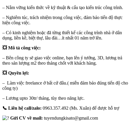
– Nắm vững kiến thức về kỹ thuật & cấu tạo kiến trúc công trình.
– Nghiêm túc, trách nhiệm trong công việc, đảm bảo tiến độ thực
hiện công việc.
– Có kinh nghiệm hoặc đã từng thiết kế các công trình nhà ở dân
dụng, liền kề, biệt thự, lâu đài…ít nhất 01 năm trở lên.
💥 Mô tả công việc:
– Bên công ty sẽ giao việc online, bạn lên ý tưởng, 3D, lương trả
theo sản lượng m2 theo tháng chốt với khách hàng.
💥 Quyền lợi:
– Làm việc freelance ở bất cứ đâu.( miễn đảm bảo đúng tiến độ cho
công ty)
– Lương upto 30tr/ tháng, tùy theo năng lực.
📞 Liên hệ call/zalo:
0963.357.492 (Ms. Xuân) để được hỗ trợ
Gửi CV về mail:
tuyendungkisato@gmail.com