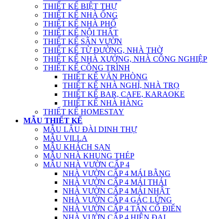
THIẾT KẾ BIỆT THỰ
THIẾT KẾ NHÀ ỐNG
THIẾT KẾ NHÀ PHỐ
THIẾT KẾ NỘI THẤT
THIẾT KẾ SÂN VƯỜN
THIẾT KẾ TỪ ĐƯỜNG, NHÀ THỜ
THIẾT KẾ NHÀ XƯỞNG, NHÀ CÔNG NGHIỆP
THIẾT KẾ CÔNG TRÌNH
THIẾT KẾ VĂN PHÒNG
THIẾT KẾ NHÀ NGHỈ, NHÀ TRỌ
THIẾT KẾ BAR, CAFE, KARAOKE
THIẾT KẾ NHÀ HÀNG
THIẾT KẾ HOMESTAY
MẪU THIẾT KẾ
MẪU LÂU ĐÀI DINH THỰ
MẪU VILLA
MẪU KHÁCH SẠN
MẪU NHÀ KHUNG THÉP
MẪU NHÀ VƯỜN CẤP 4
NHÀ VƯỜN CẤP 4 MÁI BẰNG
NHÀ VƯỜN CẤP 4 MÁI THÁI
NHÀ VƯỜN CẤP 4 MÁI NHẬT
NHÀ VƯỜN CẤP 4 GÁC LỬNG
NHÀ VƯỜN CẤP 4 TÂN CỔ ĐIỂN
NHÀ VƯỜN CẤP 4 HIỆN ĐẠI