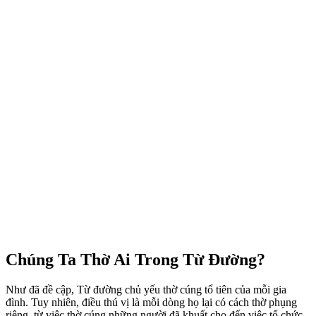
Chúng Ta Thờ Ai Trong Từ Đường?
Như đã đề cập, Từ đường chủ yếu thờ cúng tổ tiên của mỗi gia
đình. Tuy nhiên, điều thú vị là mỗi dòng họ lại có cách thờ phụng
riêng, từ việc thờ cúng những người đã khuất cho đến việc tổ chức