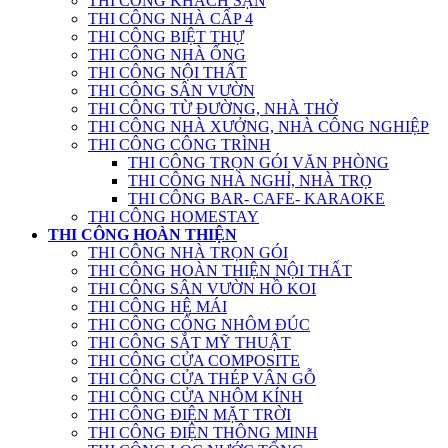
THI CÔNG KHÁCH SẠN
THI CÔNG NHÀ CẤP 4
THI CÔNG BIỆT THỰ
THI CÔNG NHÀ ỐNG
THI CÔNG NỘI THẤT
THI CÔNG SÂN VƯỜN
THI CÔNG TỪ ĐƯỜNG, NHÀ THỜ
THI CÔNG NHÀ XƯỞNG, NHÀ CÔNG NGHIỆP
THI CÔNG CÔNG TRÌNH
THI CÔNG TRỌN GÓI VĂN PHÒNG
THI CÔNG NHÀ NGHỈ, NHÀ TRỌ
THI CÔNG BAR- CAFE- KARAOKE
THI CÔNG HOMESTAY
THI CÔNG HOÀN THIỆN
THI CÔNG NHÀ TRỌN GÓI
THI CÔNG HOÀN THIỆN NỘI THẤT
THI CÔNG SÂN VƯỜN HỒ KOI
THI CÔNG HỆ MÁI
THI CÔNG CỔNG NHÔM ĐÚC
THI CÔNG SẮT MỸ THUẬT
THI CÔNG CỬA COMPOSITE
THI CÔNG CỬA THÉP VÂN GỖ
THI CÔNG CỬA NHÔM KÍNH
THI CÔNG ĐIỆN MẶT TRỜI
THI CÔNG ĐIỆN THÔNG MINH