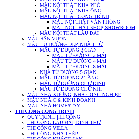
MẪU NỘI THẤT NHÀ PHỐ
MẪU NỘI THẤT NHÀ ỐNG
MẪU NỘI THẤT CÔNG TRÌNH
MẪU NỘI THẤT VĂN PHÒNG
MẪU NỘI THẤT SHOP, SHOWROOM
MẪU NỘI THẤT LÂU ĐÀI
MẪU SÂN VƯỜN
MẪU TỪ ĐƯỜNG ĐẸP, NHÀ THỜ
MẪU TỪ ĐƯỜNG 3 GIAN
MẪU TỪ ĐƯỜNG 2 MÁI
MẪU TỪ ĐƯỜNG 4 MÁI
MẪU TỪ ĐƯỜNG 8 MÁI
NHÀ TỪ ĐƯỜNG 5 GIAN
MẪU TỪ ĐƯỜNG 2 TẦNG
MẪU TỪ ĐƯỜNG CHỮ ĐINH
MẪU TỪ ĐƯỜNG CHỮ NHỊ
MẪU NHÀ XƯỞNG, NHÀ CÔNG NGHIỆP
MẪU NHÀ Ở & KINH DOANH
MẪU NHÀ HOMESTAY
THI CÔNG CÔNG TRÌNH
QUY TRÌNH THI CÔNG
THI CÔNG LÂU ĐÀI, DINH THỰ
THI CÔNG VILLA
THI CÔNG NHÀ THÉP