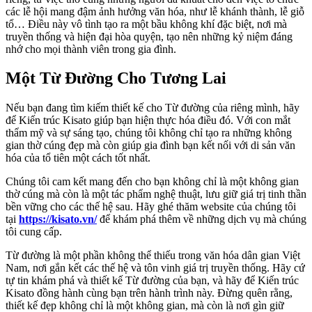
các lễ hội mang đậm ảnh hưởng văn hóa, như lễ khánh thành, lễ giỗ
tổ… Điều này vô tình tạo ra một bầu không khí đặc biệt, nơi mà
truyền thống và hiện đại hòa quyện, tạo nên những kỷ niệm đáng
nhớ cho mọi thành viên trong gia đình.
Một Từ Đường Cho Tương Lai
Nếu bạn đang tìm kiếm thiết kế cho Từ đường của riêng mình, hãy
để Kiến trúc Kisato giúp bạn hiện thực hóa điều đó. Với con mắt
thẩm mỹ và sự sáng tạo, chúng tôi không chỉ tạo ra những không
gian thờ cúng đẹp mà còn giúp gia đình bạn kết nối với di sản văn
hóa của tổ tiên một cách tốt nhất.
Chúng tôi cam kết mang đến cho bạn không chỉ là một không gian
thờ cúng mà còn là một tác phẩm nghệ thuật, lưu giữ giá trị tinh thần
bền vững cho các thế hệ sau. Hãy ghé thăm website của chúng tôi
tại
https://kisato.vn/
để khám phá thêm về những dịch vụ mà chúng
tôi cung cấp.
Từ đường là một phần không thể thiếu trong văn hóa dân gian Việt
Nam, nơi gắn kết các thế hệ và tôn vinh giá trị truyền thống. Hãy cứ
tự tin khám phá và thiết kế Từ đường của bạn, và hãy để Kiến trúc
Kisato đồng hành cùng bạn trên hành trình này. Đừng quên rằng,
thiết kế đẹp không chỉ là một không gian, mà còn là nơi gìn giữ