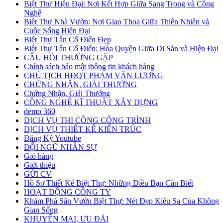
Biệt Thự Hiện Đại: Nơi Kết Hợp Giữa Sang Trọng và Công
Nghệ
Biệt Thự Nhà Vườn: Nơi Giao Thoa Giữa Thiên Nhiên và
Cuộc Sống Hiện Đại
Biệt Thự Tân Cổ Điển Đẹp
Biệt Thự Tân Cổ Điển: Hòa Quyện Giữa Di Sản và Hiện Đại
CÂU HỎI THƯỜNG GẶP
Chính sách bảo mật thông tin khách hàng
CHỦ TỊCH HĐQT PHẠM VĂN LƯƠNG
CHỨNG NHẬN, GIẢI THƯỞNG
Chứng Nhận, Giải Thưởng
CÔNG NGHỆ KĨ THUẬT XÂY DỰNG
demo 360
DỊCH VỤ THI CÔNG CÔNG TRÌNH
DỊCH VỤ THIẾT KẾ KIẾN TRÚC
Đăng Ký Youtube
ĐỘI NGŨ NHÂN SỰ
Giỏ hàng
Giới thiệu
GỬI CV
Hồ Sơ Thiết Kế Biệt Thự: Những Điều Bạn Cần Biết
HOẠT ĐỘNG CÔNG TY
Khám Phá Sân Vườn Biệt Thự: Nét Đẹp Kiêu Sa Của Không
Gian Sống
KHUYẾN MẠI, ƯU ĐÃI