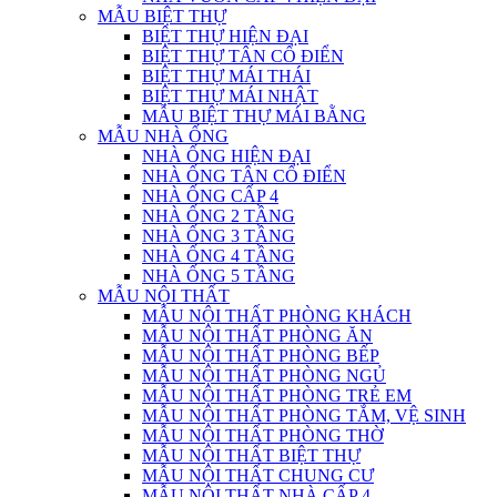
MẪU BIỆT THỰ
BIỆT THỰ HIỆN ĐẠI
BIỆT THỰ TÂN CỔ ĐIỂN
BIỆT THỰ MÁI THÁI
BIỆT THỰ MÁI NHẬT
MẪU BIỆT THỰ MÁI BẰNG
MẪU NHÀ ỐNG
NHÀ ỐNG HIỆN ĐẠI
NHÀ ỐNG TÂN CỔ ĐIỂN
NHÀ ỐNG CẤP 4
NHÀ ỐNG 2 TẦNG
NHÀ ỐNG 3 TẦNG
NHÀ ỐNG 4 TẦNG
NHÀ ỐNG 5 TẦNG
MẪU NỘI THẤT
MẪU NỘI THẤT PHÒNG KHÁCH
MẪU NỘI THẤT PHÒNG ĂN
MẪU NỘI THẤT PHÒNG BẾP
MẪU NỘI THẤT PHÒNG NGỦ
MẪU NỘI THẤT PHÒNG TRẺ EM
MẪU NỘI THẤT PHÒNG TẮM, VỆ SINH
MẪU NỘI THẤT PHÒNG THỜ
MẪU NỘI THẤT BIỆT THỰ
MẪU NỘI THẤT CHUNG CƯ
MẪU NỘI THẤT NHÀ CẤP 4