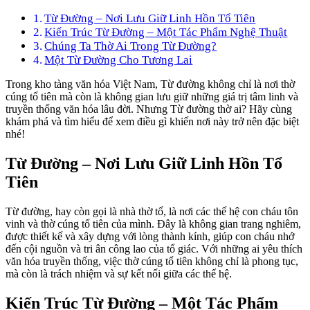
Từ Đường – Nơi Lưu Giữ Linh Hồn Tổ Tiên
Kiến Trúc Từ Đường – Một Tác Phẩm Nghệ Thuật
Chúng Ta Thờ Ai Trong Từ Đường?
Một Từ Đường Cho Tương Lai
Trong kho tàng văn hóa Việt Nam, Từ đường không chỉ là nơi thờ
cúng tổ tiên mà còn là không gian lưu giữ những giá trị tâm linh và
truyền thống văn hóa lâu đời. Nhưng Từ đường thờ ai? Hãy cùng
khám phá và tìm hiểu để xem điều gì khiến nơi này trở nên đặc biệt
nhé!
Từ Đường – Nơi Lưu Giữ Linh Hồn Tổ
Tiên
Từ đường, hay còn gọi là nhà thờ tổ, là nơi các thế hệ con cháu tôn
vinh và thờ cúng tổ tiên của mình. Đây là không gian trang nghiêm,
được thiết kế và xây dựng với lòng thành kính, giúp con cháu nhớ
đến cội nguồn và tri ân công lao của tổ giác. Với những ai yêu thích
văn hóa truyền thống, việc thờ cúng tổ tiên không chỉ là phong tục,
mà còn là trách nhiệm và sự kết nối giữa các thế hệ.
Kiến Trúc Từ Đường – Một Tác Phẩm