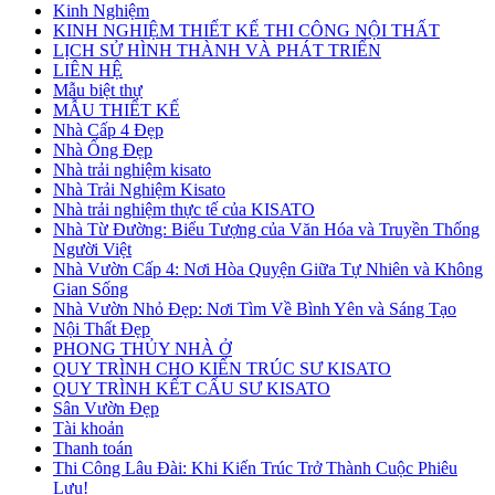
Kinh Nghiệm
KINH NGHIỆM THIẾT KẾ THI CÔNG NỘI THẤT
LỊCH SỬ HÌNH THÀNH VÀ PHÁT TRIỂN
LIÊN HỆ
Mẫu biệt thự
MẪU THIẾT KẾ
Nhà Cấp 4 Đẹp
Nhà Ống Đẹp
Nhà trải nghiệm kisato
Nhà Trải Nghiệm Kisato
Nhà trải nghiệm thực tế của KISATO
Nhà Từ Đường: Biểu Tượng của Văn Hóa và Truyền Thống
Người Việt
Nhà Vườn Cấp 4: Nơi Hòa Quyện Giữa Tự Nhiên và Không
Gian Sống
Nhà Vườn Nhỏ Đẹp: Nơi Tìm Về Bình Yên và Sáng Tạo
Nội Thất Đẹp
PHONG THỦY NHÀ Ở
QUY TRÌNH CHO KIẾN TRÚC SƯ KISATO
QUY TRÌNH KẾT CẤU SƯ KISATO
Sân Vườn Đẹp
Tài khoản
Thanh toán
Thi Công Lâu Đài: Khi Kiến Trúc Trở Thành Cuộc Phiêu
Lưu!