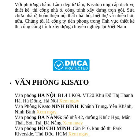
Với phương châm: Làm đẹp từ tâm, Kisato cung cấp dịch vụ
thiết kế, thi công nhà ở, công trình xây dựng trọn gói. Sửa
chữa nhà ở, hoàn thiện nội thất nhà thô, biệt thự và nhiều hơn
nữa. Chúng tôi là công ty tiên phong trong lĩnh vực thiết kế
thi công công trình xây dựng chuyên nghiệp tại Việt Nam
VĂN PHÒNG KISATO
Văn phòng
HÀ NỘI
: B1.4 LK09. VT20 Khu Đô Thị Thanh
Hà, Hà Đông, Hà Nội
Xem ngay
Văn Phòng Kisato
NINH BÌNH
: Khánh Trung, Yên Khánh,
Ninh Bình
Xem ngay
Văn phòng
ĐÀ NẴNG
: Số nhà 42, đường Khúc Hạo, Mân
Thái, Sơn Trà, Đà Nẵng
Xem ngay
Văn phòng
HỒ CHÍ MINH
: Căn P16, khu đô thị Park
Riverside, Thủ Đức, HCM
Xem ngay