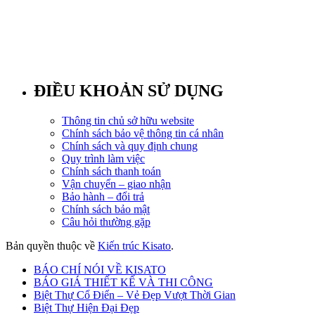
ĐIỀU KHOẢN SỬ DỤNG
Thông tin chủ sở hữu website
Chính sách bảo vệ thông tin cá nhân
Chính sách và quy định chung
Quy trình làm việc
Chính sách thanh toán
Vận chuyển – giao nhận
Bảo hành – đổi trả
Chính sách bảo mật
Câu hỏi thường gặp
Bản quyền thuộc về
Kiến trúc Kisato
.
BÁO CHÍ NÓI VỀ KISATO
BÁO GIÁ THIẾT KẾ VÀ THI CÔNG
Biệt Thự Cổ Điển – Vẻ Đẹp Vượt Thời Gian
Biệt Thự Hiện Đại Đẹp