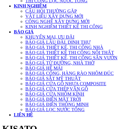
THI CÔNG LỌC NƯỚC TỔNG
KINH NGHIỆM
CÂU HỎI THƯỜNG GẶP
VẬT LIỆU XÂY DỰNG MỚI
CÔNG NGHỆ XÂY DỰNG MỚI
KINH NGHIỆM THIẾT KẾ THI CÔNG
BÁO GIÁ
KHUYẾN MẠI, ƯU ĐÃI
BÁO GIÁ LÂU ĐÀI, DINH THỰ
BÁO GIÁ THIẾT KẾ, THI CÔNG NHÀ
BÁO GIÁ THIẾT KẾ THI CÔNG NỘI THẤT
BÁO GIÁ THIẾT KẾ, THI CÔNG SÂN VƯỜN
BÁO GIÁ TỪ ĐƯỜNG, NHÀ THỜ
BÁO GIÁ HỆ MÁI
BÁO GIÁ CỔNG, HÀNG RÀO NHÔM ĐÚC
BÁO GIÁ SẮT MỸ THUẬT
BÁO GIÁ CỬA GỖ NHỰA COMPOSITE
BÁO GIÁ CỬA THÉP VÂN GỖ
BÁO GIÁ CỬA NHÔM KÍNH
BÁO GIÁ ĐIỆN MẶT TRỜI
BÁO GIÁ ĐIỆN THÔNG MINH
BÁO GIÁ LỌC NƯỚC TỔNG
LIÊN HỆ
KISATO