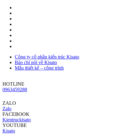
Công ty cổ phần kiến trúc Kisato
Báo chí nói về Kisato
Mẫu thiết kế – công trình
HOTLINE
0963459288
ZALO
Zalo
FACEBOOK
Kientruckisato
YOUTUBE
Kisato