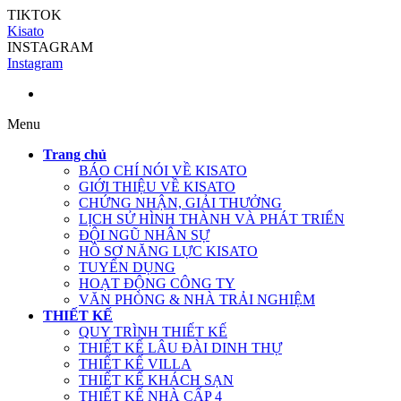
TIKTOK
Kisato
INSTAGRAM
Instagram
Menu
Trang chủ
BÁO CHÍ NÓI VỀ KISATO
GIỚI THIỆU VỀ KISATO
CHỨNG NHẬN, GIẢI THƯỞNG
LỊCH SỬ HÌNH THÀNH VÀ PHÁT TRIỂN
ĐỘI NGŨ NHÂN SỰ
HỒ SƠ NĂNG LỰC KISATO
TUYỂN DỤNG
HOẠT ĐỘNG CÔNG TY
VĂN PHÒNG & NHÀ TRẢI NGHIỆM
THIẾT KẾ
QUY TRÌNH THIẾT KẾ
THIẾT KẾ LÂU ĐÀI DINH THỰ
THIẾT KẾ VILLA
THIẾT KẾ KHÁCH SẠN
THIẾT KẾ NHÀ CẤP 4