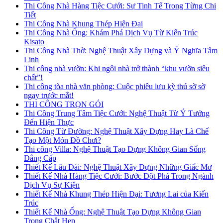
Thi Công Nhà Hàng Tiệc Cưới: Sự Tinh Tế Trong Từng Chi
Tiết
Thi Công Nhà Khung Thép Hiện Đại
Thi Công Nhà Ống: Khám Phá Dịch Vụ Từ Kiến Trúc
Kisato
Thi Công Nhà Thờ: Nghệ Thuật Xây Dựng và Ý Nghĩa Tâm
Linh
Thi công nhà vườn: Khi ngôi nhà trở thành “khu vườn siêu
chất”!
Thi công tòa nhà văn phòng: Cuộc phiêu lưu kỳ thú sờ sờ
ngay trước mắt!
THI CÔNG TRỌN GÓI
Thi Công Trung Tâm Tiệc Cưới: Nghệ Thuật Từ Ý Tưởng
Đến Hiện Thực
Thi Công Từ Đường: Nghệ Thuật Xây Dựng Hay Là Chế
Tạo Một Món Đồ Chơi?
Thi công Villa: Nghệ Thuật Tạo Dựng Không Gian Sống
Đẳng Cấp
Thiết Kế Lâu Đài: Nghệ Thuật Xây Dựng Những Giấc Mơ
Thiết Kế Nhà Hàng Tiệc Cưới: Bước Đột Phá Trong Ngành
Dịch Vụ Sự Kiện
Thiết Kế Nhà Khung Thép Hiện Đại: Tương Lai của Kiến
Trúc
Thiết Kế Nhà Ống: Nghệ Thuật Tạo Dựng Không Gian
Trong Chật Hẹp