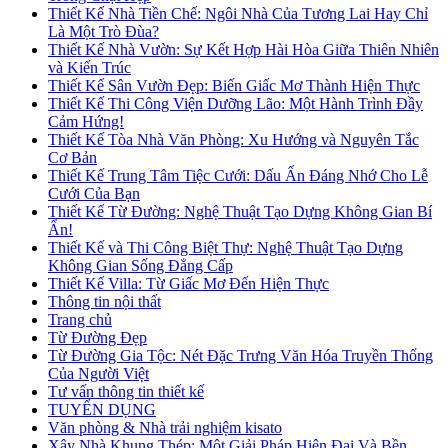
Thiết Kế Nhà Tiền Chế: Ngôi Nhà Của Tương Lai Hay Chỉ
Là Một Trò Đùa?
Thiết Kế Nhà Vườn: Sự Kết Hợp Hài Hòa Giữa Thiên Nhiên
và Kiến Trúc
Thiết Kế Sân Vườn Đẹp: Biến Giấc Mơ Thành Hiện Thực
Thiết Kế Thi Công Viện Dưỡng Lão: Một Hành Trình Đầy
Cảm Hứng!
Thiết Kế Tòa Nhà Văn Phòng: Xu Hướng và Nguyên Tắc
Cơ Bản
Thiết Kế Trung Tâm Tiệc Cưới: Dấu Ấn Đáng Nhớ Cho Lễ
Cưới Của Bạn
Thiết Kế Từ Đường: Nghệ Thuật Tạo Dựng Không Gian Bí
Ẩn!
Thiết Kế và Thi Công Biệt Thự: Nghệ Thuật Tạo Dựng
Không Gian Sống Đẳng Cấp
Thiết Kế Villa: Từ Giấc Mơ Đến Hiện Thực
Thông tin nội thất
Trang chủ
Từ Đường Đẹp
Từ Đường Gia Tộc: Nét Đặc Trưng Văn Hóa Truyền Thống
Của Người Việt
Tư vấn thông tin thiết kế
TUYỂN DỤNG
Văn phòng & Nhà trải nghiệm kisato
Xây Nhà Khung Thép: Một Giải Pháp Hiện Đại Và Bền