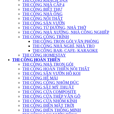
THI CÔNG KHÁCH SẠN
THI CÔNG NHÀ CẤP 4
THI CÔNG BIỆT THỰ
THI CÔNG NHÀ ỐNG
THI CÔNG NỘI THẤT
THI CÔNG SÂN VƯỜN
THI CÔNG TỪ ĐƯỜNG, NHÀ THỜ
THI CÔNG NHÀ XƯỞNG, NHÀ CÔNG NGHIỆP
THI CÔNG CÔNG TRÌNH
THI CÔNG TRỌN GÓI VĂN PHÒNG
THI CÔNG NHÀ NGHỈ, NHÀ TRỌ
THI CÔNG BAR- CAFE- KARAOKE
THI CÔNG HOMESTAY
THI CÔNG HOÀN THIỆN
THI CÔNG NHÀ TRỌN GÓI
THI CÔNG HOÀN THIỆN NỘI THẤT
THI CÔNG SÂN VƯỜN HỒ KOI
THI CÔNG HỆ MÁI
THI CÔNG CỔNG NHÔM ĐÚC
THI CÔNG SẮT MỸ THUẬT
THI CÔNG CỬA COMPOSITE
THI CÔNG CỬA THÉP VÂN GỖ
THI CÔNG CỬA NHÔM KÍNH
THI CÔNG ĐIỆN MẶT TRỜI
THI CÔNG ĐIỆN THÔNG MINH