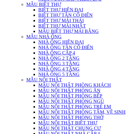
MẪU BIỆT THỰ
BIỆT THỰ HIỆN ĐẠI
BIỆT THỰ TÂN CỔ ĐIỂN
BIỆT THỰ MÁI THÁI
BIỆT THỰ MÁI NHẬT
MẪU BIỆT THỰ MÁI BẰNG
MẪU NHÀ ỐNG
NHÀ ỐNG HIỆN ĐẠI
NHÀ ỐNG TÂN CỔ ĐIỂN
NHÀ ỐNG CẤP 4
NHÀ ỐNG 2 TẦNG
NHÀ ỐNG 3 TẦNG
NHÀ ỐNG 4 TẦNG
NHÀ ỐNG 5 TẦNG
MẪU NỘI THẤT
MẪU NỘI THẤT PHÒNG KHÁCH
MẪU NỘI THẤT PHÒNG ĂN
MẪU NỘI THẤT PHÒNG BẾP
MẪU NỘI THẤT PHÒNG NGỦ
MẪU NỘI THẤT PHÒNG TRẺ EM
MẪU NỘI THẤT PHÒNG TẮM, VỆ SINH
MẪU NỘI THẤT PHÒNG THỜ
MẪU NỘI THẤT BIỆT THỰ
MẪU NỘI THẤT CHUNG CƯ
MẪU NỘI THẤT NHÀ CẤP 4