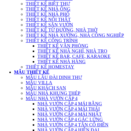
THIẾT KẾ BIỆT THỰ
THIẾT KẾ NHÀ ỐNG
THIẾT KẾ NHÀ PHỐ
THIẾT KẾ NỘI THẤT
THIẾT KẾ SÂN VƯỜN
THIẾT KẾ TỪ ĐƯỜNG, NHÀ THỜ
THIẾT KẾ NHÀ XƯỞNG, NHÀ CÔNG NGHIỆP
THIẾT KẾ CÔNG TRÌNH
THIẾT KẾ VĂN PHÒNG
THIẾT KẾ NHÀ NGHỈ, NHÀ TRỌ
THIẾT KẾ BAR, CAFE, KARAOKE
THIẾT KẾ NHÀ HÀNG
THIẾT KẾ HOMESTAY
MẪU THIẾT KẾ
MẪU LÂU ĐÀI DINH THỰ
MẪU VILLA
MẪU KHÁCH SẠN
MẪU NHÀ KHUNG THÉP
MẪU NHÀ VƯỜN CẤP 4
NHÀ VƯỜN CẤP 4 MÁI BẰNG
NHÀ VƯỜN CẤP 4 MÁI THÁI
NHÀ VƯỜN CẤP 4 MÁI NHẬT
NHÀ VƯỜN CẤP 4 GÁC LỬNG
NHÀ VƯỜN CẤP 4 TÂN CỔ ĐIỂN
NHÀ VƯỜN CẤP 4 HIỆN ĐẠI