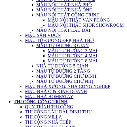
MẪU NỘI THẤT NHÀ PHỐ
MẪU NỘI THẤT NHÀ ỐNG
MẪU NỘI THẤT CÔNG TRÌNH
MẪU NỘI THẤT VĂN PHÒNG
MẪU NỘI THẤT SHOP, SHOWROOM
MẪU NỘI THẤT LÂU ĐÀI
MẪU SÂN VƯỜN
MẪU TỪ ĐƯỜNG ĐẸP, NHÀ THỜ
MẪU TỪ ĐƯỜNG 3 GIAN
MẪU TỪ ĐƯỜNG 2 MÁI
MẪU TỪ ĐƯỜNG 4 MÁI
MẪU TỪ ĐƯỜNG 8 MÁI
NHÀ TỪ ĐƯỜNG 5 GIAN
MẪU TỪ ĐƯỜNG 2 TẦNG
MẪU TỪ ĐƯỜNG CHỮ ĐINH
MẪU TỪ ĐƯỜNG CHỮ NHỊ
MẪU NHÀ XƯỞNG, NHÀ CÔNG NGHIỆP
MẪU NHÀ Ở & KINH DOANH
MẪU NHÀ HOMESTAY
THI CÔNG CÔNG TRÌNH
QUY TRÌNH THI CÔNG
THI CÔNG LÂU ĐÀI, DINH THỰ
THI CÔNG VILLA
THI CÔNG NHÀ THÉP