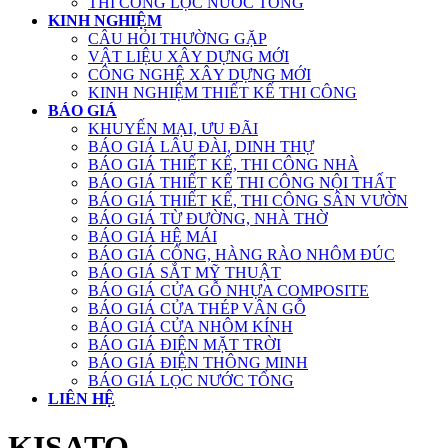
THI CÔNG LỌC NƯỚC TỔNG
KINH NGHIỆM
CÂU HỎI THƯỜNG GẶP
VẬT LIỆU XÂY DỰNG MỚI
CÔNG NGHỆ XÂY DỰNG MỚI
KINH NGHIỆM THIẾT KẾ THI CÔNG
BÁO GIÁ
KHUYẾN MẠI, ƯU ĐÃI
BÁO GIÁ LÂU ĐÀI, DINH THỰ
BÁO GIÁ THIẾT KẾ, THI CÔNG NHÀ
BÁO GIÁ THIẾT KẾ THI CÔNG NỘI THẤT
BÁO GIÁ THIẾT KẾ, THI CÔNG SÂN VƯỜN
BÁO GIÁ TỪ ĐƯỜNG, NHÀ THỜ
BÁO GIÁ HỆ MÁI
BÁO GIÁ CỔNG, HÀNG RÀO NHÔM ĐÚC
BÁO GIÁ SẮT MỸ THUẬT
BÁO GIÁ CỬA GỖ NHỰA COMPOSITE
BÁO GIÁ CỬA THÉP VÂN GỖ
BÁO GIÁ CỬA NHÔM KÍNH
BÁO GIÁ ĐIỆN MẶT TRỜI
BÁO GIÁ ĐIỆN THÔNG MINH
BÁO GIÁ LỌC NƯỚC TỔNG
LIÊN HỆ
KISATO