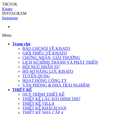
TIKTOK
Kisato
INSTAGRAM
Instagram
Menu
Trang chủ
BÁO CHÍ NÓI VỀ KISATO
GIỚI THIỆU VỀ KISATO
CHỨNG NHẬN, GIẢI THƯỞNG
LỊCH SỬ HÌNH THÀNH VÀ PHÁT TRIỂN
ĐỘI NGŨ NHÂN SỰ
HỒ SƠ NĂNG LỰC KISATO
TUYỂN DỤNG
HOẠT ĐỘNG CÔNG TY
VĂN PHÒNG & NHÀ TRẢI NGHIỆM
THIẾT KẾ
QUY TRÌNH THIẾT KẾ
THIẾT KẾ LÂU ĐÀI DINH THỰ
THIẾT KẾ VILLA
THIẾT KẾ KHÁCH SẠN
THIẾT KẾ NHÀ CẤP 4