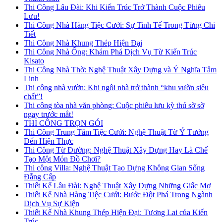
Thi Công Lâu Đài: Khi Kiến Trúc Trở Thành Cuộc Phiêu
Lưu!
Thi Công Nhà Hàng Tiệc Cưới: Sự Tinh Tế Trong Từng Chi
Tiết
Thi Công Nhà Khung Thép Hiện Đại
Thi Công Nhà Ống: Khám Phá Dịch Vụ Từ Kiến Trúc
Kisato
Thi Công Nhà Thờ: Nghệ Thuật Xây Dựng và Ý Nghĩa Tâm
Linh
Thi công nhà vườn: Khi ngôi nhà trở thành “khu vườn siêu
chất”!
Thi công tòa nhà văn phòng: Cuộc phiêu lưu kỳ thú sờ sờ
ngay trước mắt!
THI CÔNG TRỌN GÓI
Thi Công Trung Tâm Tiệc Cưới: Nghệ Thuật Từ Ý Tưởng
Đến Hiện Thực
Thi Công Từ Đường: Nghệ Thuật Xây Dựng Hay Là Chế
Tạo Một Món Đồ Chơi?
Thi công Villa: Nghệ Thuật Tạo Dựng Không Gian Sống
Đẳng Cấp
Thiết Kế Lâu Đài: Nghệ Thuật Xây Dựng Những Giấc Mơ
Thiết Kế Nhà Hàng Tiệc Cưới: Bước Đột Phá Trong Ngành
Dịch Vụ Sự Kiện
Thiết Kế Nhà Khung Thép Hiện Đại: Tương Lai của Kiến
Trúc