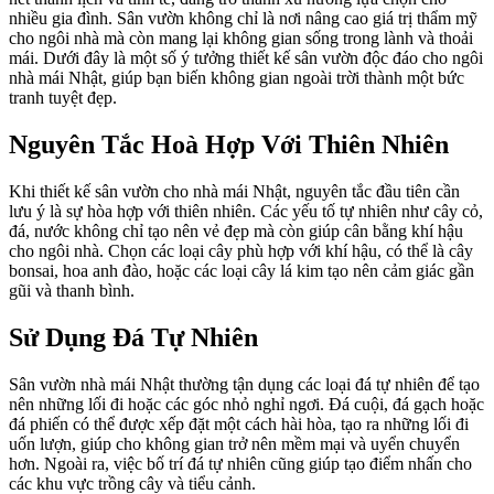
nhiều gia đình. Sân vườn không chỉ là nơi nâng cao giá trị thẩm mỹ
cho ngôi nhà mà còn mang lại không gian sống trong lành và thoải
mái. Dưới đây là một số ý tưởng thiết kế sân vườn độc đáo cho ngôi
nhà mái Nhật, giúp bạn biến không gian ngoài trời thành một bức
tranh tuyệt đẹp.
Nguyên Tắc Hoà Hợp Với Thiên Nhiên
Khi thiết kế sân vườn cho nhà mái Nhật, nguyên tắc đầu tiên cần
lưu ý là sự hòa hợp với thiên nhiên. Các yếu tố tự nhiên như cây cỏ,
đá, nước không chỉ tạo nên vẻ đẹp mà còn giúp cân bằng khí hậu
cho ngôi nhà. Chọn các loại cây phù hợp với khí hậu, có thể là cây
bonsai, hoa anh đào, hoặc các loại cây lá kim tạo nên cảm giác gần
gũi và thanh bình.
Sử Dụng Đá Tự Nhiên
Sân vườn nhà mái Nhật thường tận dụng các loại đá tự nhiên để tạo
nên những lối đi hoặc các góc nhỏ nghỉ ngơi. Đá cuội, đá gạch hoặc
đá phiến có thể được xếp đặt một cách hài hòa, tạo ra những lối đi
uốn lượn, giúp cho không gian trở nên mềm mại và uyển chuyển
hơn. Ngoài ra, việc bố trí đá tự nhiên cũng giúp tạo điểm nhấn cho
các khu vực trồng cây và tiểu cảnh.