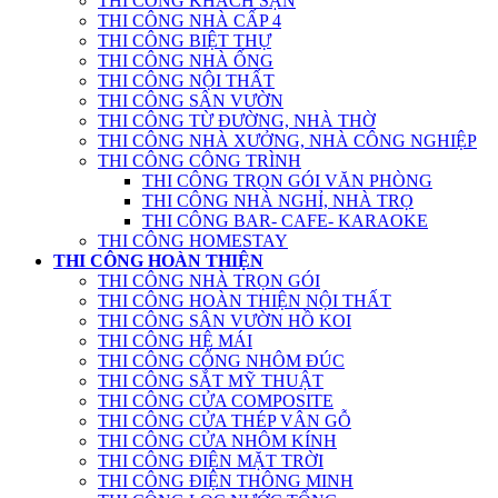
THI CÔNG KHÁCH SẠN
THI CÔNG NHÀ CẤP 4
THI CÔNG BIỆT THỰ
THI CÔNG NHÀ ỐNG
THI CÔNG NỘI THẤT
THI CÔNG SÂN VƯỜN
THI CÔNG TỪ ĐƯỜNG, NHÀ THỜ
THI CÔNG NHÀ XƯỞNG, NHÀ CÔNG NGHIỆP
THI CÔNG CÔNG TRÌNH
THI CÔNG TRỌN GÓI VĂN PHÒNG
THI CÔNG NHÀ NGHỈ, NHÀ TRỌ
THI CÔNG BAR- CAFE- KARAOKE
THI CÔNG HOMESTAY
THI CÔNG HOÀN THIỆN
THI CÔNG NHÀ TRỌN GÓI
THI CÔNG HOÀN THIỆN NỘI THẤT
THI CÔNG SÂN VƯỜN HỒ KOI
THI CÔNG HỆ MÁI
THI CÔNG CỔNG NHÔM ĐÚC
THI CÔNG SẮT MỸ THUẬT
THI CÔNG CỬA COMPOSITE
THI CÔNG CỬA THÉP VÂN GỖ
THI CÔNG CỬA NHÔM KÍNH
THI CÔNG ĐIỆN MẶT TRỜI
THI CÔNG ĐIỆN THÔNG MINH