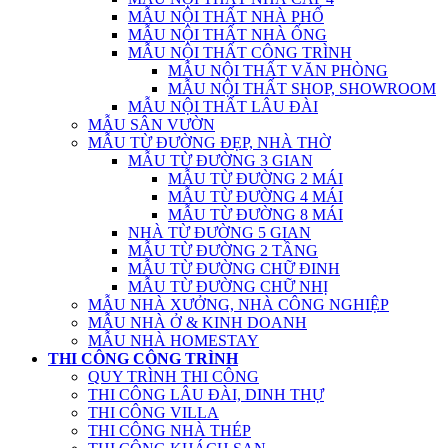
MẪU NỘI THẤT NHÀ PHỐ
MẪU NỘI THẤT NHÀ ỐNG
MẪU NỘI THẤT CÔNG TRÌNH
MẪU NỘI THẤT VĂN PHÒNG
MẪU NỘI THẤT SHOP, SHOWROOM
MẪU NỘI THẤT LÂU ĐÀI
MẪU SÂN VƯỜN
MẪU TỪ ĐƯỜNG ĐẸP, NHÀ THỜ
MẪU TỪ ĐƯỜNG 3 GIAN
MẪU TỪ ĐƯỜNG 2 MÁI
MẪU TỪ ĐƯỜNG 4 MÁI
MẪU TỪ ĐƯỜNG 8 MÁI
NHÀ TỪ ĐƯỜNG 5 GIAN
MẪU TỪ ĐƯỜNG 2 TẦNG
MẪU TỪ ĐƯỜNG CHỮ ĐINH
MẪU TỪ ĐƯỜNG CHỮ NHỊ
MẪU NHÀ XƯỞNG, NHÀ CÔNG NGHIỆP
MẪU NHÀ Ở & KINH DOANH
MẪU NHÀ HOMESTAY
THI CÔNG CÔNG TRÌNH
QUY TRÌNH THI CÔNG
THI CÔNG LÂU ĐÀI, DINH THỰ
THI CÔNG VILLA
THI CÔNG NHÀ THÉP