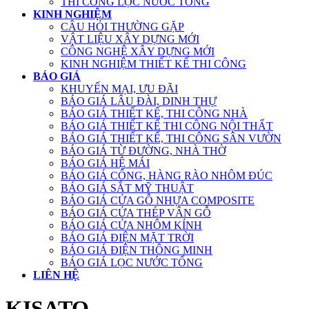
THI CÔNG LỌC NƯỚC TỔNG
KINH NGHIỆM
CÂU HỎI THƯỜNG GẶP
VẬT LIỆU XÂY DỰNG MỚI
CÔNG NGHỆ XÂY DỰNG MỚI
KINH NGHIỆM THIẾT KẾ THI CÔNG
BÁO GIÁ
KHUYẾN MẠI, ƯU ĐÃI
BÁO GIÁ LÂU ĐÀI, DINH THỰ
BÁO GIÁ THIẾT KẾ, THI CÔNG NHÀ
BÁO GIÁ THIẾT KẾ THI CÔNG NỘI THẤT
BÁO GIÁ THIẾT KẾ, THI CÔNG SÂN VƯỜN
BÁO GIÁ TỪ ĐƯỜNG, NHÀ THỜ
BÁO GIÁ HỆ MÁI
BÁO GIÁ CỔNG, HÀNG RÀO NHÔM ĐÚC
BÁO GIÁ SẮT MỸ THUẬT
BÁO GIÁ CỬA GỖ NHỰA COMPOSITE
BÁO GIÁ CỬA THÉP VÂN GỖ
BÁO GIÁ CỬA NHÔM KÍNH
BÁO GIÁ ĐIỆN MẶT TRỜI
BÁO GIÁ ĐIỆN THÔNG MINH
BÁO GIÁ LỌC NƯỚC TỔNG
LIÊN HỆ
KISATO