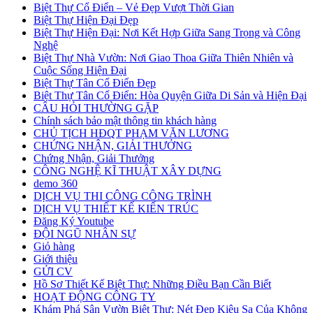
Biệt Thự Cổ Điển – Vẻ Đẹp Vượt Thời Gian
Biệt Thự Hiện Đại Đẹp
Biệt Thự Hiện Đại: Nơi Kết Hợp Giữa Sang Trọng và Công
Nghệ
Biệt Thự Nhà Vườn: Nơi Giao Thoa Giữa Thiên Nhiên và
Cuộc Sống Hiện Đại
Biệt Thự Tân Cổ Điển Đẹp
Biệt Thự Tân Cổ Điển: Hòa Quyện Giữa Di Sản và Hiện Đại
CÂU HỎI THƯỜNG GẶP
Chính sách bảo mật thông tin khách hàng
CHỦ TỊCH HĐQT PHẠM VĂN LƯƠNG
CHỨNG NHẬN, GIẢI THƯỞNG
Chứng Nhận, Giải Thưởng
CÔNG NGHỆ KĨ THUẬT XÂY DỰNG
demo 360
DỊCH VỤ THI CÔNG CÔNG TRÌNH
DỊCH VỤ THIẾT KẾ KIẾN TRÚC
Đăng Ký Youtube
ĐỘI NGŨ NHÂN SỰ
Giỏ hàng
Giới thiệu
GỬI CV
Hồ Sơ Thiết Kế Biệt Thự: Những Điều Bạn Cần Biết
HOẠT ĐỘNG CÔNG TY
Khám Phá Sân Vườn Biệt Thự: Nét Đẹp Kiêu Sa Của Không