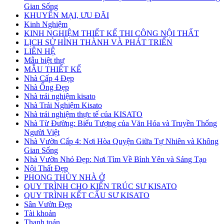
Gian Sống
KHUYẾN MẠI, ƯU ĐÃI
Kinh Nghiệm
KINH NGHIỆM THIẾT KẾ THI CÔNG NỘI THẤT
LỊCH SỬ HÌNH THÀNH VÀ PHÁT TRIỂN
LIÊN HỆ
Mẫu biệt thự
MẪU THIẾT KẾ
Nhà Cấp 4 Đẹp
Nhà Ống Đẹp
Nhà trải nghiệm kisato
Nhà Trải Nghiệm Kisato
Nhà trải nghiệm thực tế của KISATO
Nhà Từ Đường: Biểu Tượng của Văn Hóa và Truyền Thống
Người Việt
Nhà Vườn Cấp 4: Nơi Hòa Quyện Giữa Tự Nhiên và Không
Gian Sống
Nhà Vườn Nhỏ Đẹp: Nơi Tìm Về Bình Yên và Sáng Tạo
Nội Thất Đẹp
PHONG THỦY NHÀ Ở
QUY TRÌNH CHO KIẾN TRÚC SƯ KISATO
QUY TRÌNH KẾT CẤU SƯ KISATO
Sân Vườn Đẹp
Tài khoản
Thanh toán