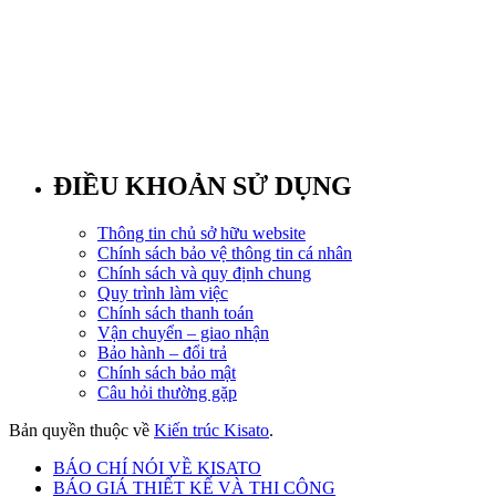
ĐIỀU KHOẢN SỬ DỤNG
Thông tin chủ sở hữu website
Chính sách bảo vệ thông tin cá nhân
Chính sách và quy định chung
Quy trình làm việc
Chính sách thanh toán
Vận chuyển – giao nhận
Bảo hành – đổi trả
Chính sách bảo mật
Câu hỏi thường gặp
Bản quyền thuộc về
Kiến trúc Kisato
.
BÁO CHÍ NÓI VỀ KISATO
BÁO GIÁ THIẾT KẾ VÀ THI CÔNG