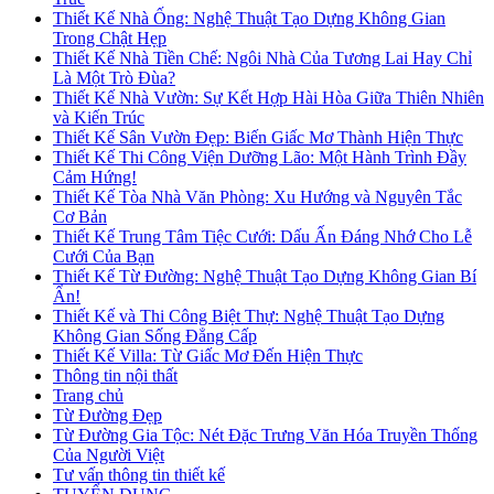
Thiết Kế Nhà Ống: Nghệ Thuật Tạo Dựng Không Gian
Trong Chật Hẹp
Thiết Kế Nhà Tiền Chế: Ngôi Nhà Của Tương Lai Hay Chỉ
Là Một Trò Đùa?
Thiết Kế Nhà Vườn: Sự Kết Hợp Hài Hòa Giữa Thiên Nhiên
và Kiến Trúc
Thiết Kế Sân Vườn Đẹp: Biến Giấc Mơ Thành Hiện Thực
Thiết Kế Thi Công Viện Dưỡng Lão: Một Hành Trình Đầy
Cảm Hứng!
Thiết Kế Tòa Nhà Văn Phòng: Xu Hướng và Nguyên Tắc
Cơ Bản
Thiết Kế Trung Tâm Tiệc Cưới: Dấu Ấn Đáng Nhớ Cho Lễ
Cưới Của Bạn
Thiết Kế Từ Đường: Nghệ Thuật Tạo Dựng Không Gian Bí
Ẩn!
Thiết Kế và Thi Công Biệt Thự: Nghệ Thuật Tạo Dựng
Không Gian Sống Đẳng Cấp
Thiết Kế Villa: Từ Giấc Mơ Đến Hiện Thực
Thông tin nội thất
Trang chủ
Từ Đường Đẹp
Từ Đường Gia Tộc: Nét Đặc Trưng Văn Hóa Truyền Thống
Của Người Việt
Tư vấn thông tin thiết kế