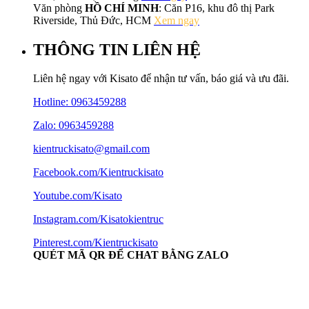
Văn phòng
HỒ CHÍ MINH
: Căn P16, khu đô thị Park
Riverside, Thủ Đức, HCM
Xem ngay
THÔNG TIN LIÊN HỆ
Liên hệ ngay với Kisato để nhận tư vấn, báo giá và ưu đãi.
Hotline:
0963459288
Zalo: 0963459288
kientruckisato@gmail.com
Facebook.com/Kientruckisato
Youtube.com/Kisato
Instagram.com/Kisatokientruc
Pinterest.com/Kientruckisato
QUÉT MÃ QR ĐỂ CHAT BẰNG ZALO