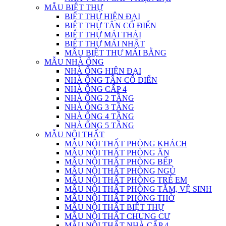
MẪU BIỆT THỰ
BIỆT THỰ HIỆN ĐẠI
BIỆT THỰ TÂN CỔ ĐIỂN
BIỆT THỰ MÁI THÁI
BIỆT THỰ MÁI NHẬT
MẪU BIỆT THỰ MÁI BẰNG
MẪU NHÀ ỐNG
NHÀ ỐNG HIỆN ĐẠI
NHÀ ỐNG TÂN CỔ ĐIỂN
NHÀ ỐNG CẤP 4
NHÀ ỐNG 2 TẦNG
NHÀ ỐNG 3 TẦNG
NHÀ ỐNG 4 TẦNG
NHÀ ỐNG 5 TẦNG
MẪU NỘI THẤT
MẪU NỘI THẤT PHÒNG KHÁCH
MẪU NỘI THẤT PHÒNG ĂN
MẪU NỘI THẤT PHÒNG BẾP
MẪU NỘI THẤT PHÒNG NGỦ
MẪU NỘI THẤT PHÒNG TRẺ EM
MẪU NỘI THẤT PHÒNG TẮM, VỆ SINH
MẪU NỘI THẤT PHÒNG THỜ
MẪU NỘI THẤT BIỆT THỰ
MẪU NỘI THẤT CHUNG CƯ
MẪU NỘI THẤT NHÀ CẤP 4