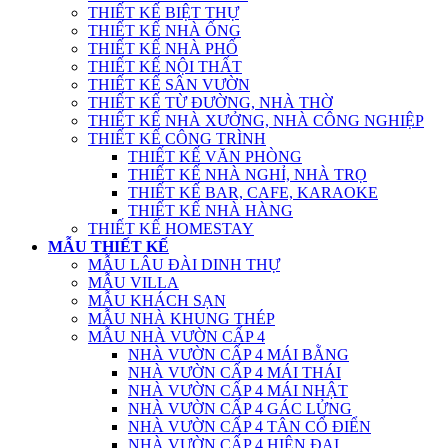
THIẾT KẾ BIỆT THỰ
THIẾT KẾ NHÀ ỐNG
THIẾT KẾ NHÀ PHỐ
THIẾT KẾ NỘI THẤT
THIẾT KẾ SÂN VƯỜN
THIẾT KẾ TỪ ĐƯỜNG, NHÀ THỜ
THIẾT KẾ NHÀ XƯỞNG, NHÀ CÔNG NGHIỆP
THIẾT KẾ CÔNG TRÌNH
THIẾT KẾ VĂN PHÒNG
THIẾT KẾ NHÀ NGHỈ, NHÀ TRỌ
THIẾT KẾ BAR, CAFE, KARAOKE
THIẾT KẾ NHÀ HÀNG
THIẾT KẾ HOMESTAY
MẪU THIẾT KẾ
MẪU LÂU ĐÀI DINH THỰ
MẪU VILLA
MẪU KHÁCH SẠN
MẪU NHÀ KHUNG THÉP
MẪU NHÀ VƯỜN CẤP 4
NHÀ VƯỜN CẤP 4 MÁI BẰNG
NHÀ VƯỜN CẤP 4 MÁI THÁI
NHÀ VƯỜN CẤP 4 MÁI NHẬT
NHÀ VƯỜN CẤP 4 GÁC LỬNG
NHÀ VƯỜN CẤP 4 TÂN CỔ ĐIỂN
NHÀ VƯỜN CẤP 4 HIỆN ĐẠI