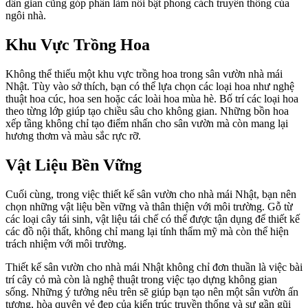
dân gian cũng góp phần làm nổi bật phong cách truyền thống của
ngôi nhà.
Khu Vực Trồng Hoa
Không thể thiếu một khu vực trồng hoa trong sân vườn nhà mái
Nhật. Tùy vào sở thích, bạn có thể lựa chọn các loại hoa như nghệ
thuật hoa cúc, hoa sen hoặc các loài hoa mùa hè. Bố trí các loại hoa
theo từng lớp giúp tạo chiều sâu cho không gian. Những bồn hoa
xếp tầng không chỉ tạo điểm nhấn cho sân vườn mà còn mang lại
hương thơm và màu sắc rực rỡ.
Vật Liệu Bền Vững
Cuối cùng, trong việc thiết kế sân vườn cho nhà mái Nhật, bạn nên
chọn những vật liệu bền vững và thân thiện với môi trường. Gỗ từ
các loại cây tái sinh, vật liệu tái chế có thể được tận dụng để thiết kế
các đồ nội thất, không chỉ mang lại tính thẩm mỹ mà còn thể hiện
trách nhiệm với môi trường.
Thiết kế sân vườn cho nhà mái Nhật không chỉ đơn thuần là việc bài
trí cây cỏ mà còn là nghệ thuật trong việc tạo dựng không gian
sống. Những ý tưởng nêu trên sẽ giúp bạn tạo nên một sân vườn ấn
tượng, hòa quyện vẻ đẹp của kiến trúc truyền thống và sự gần gũi