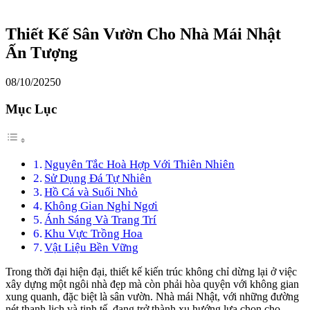
Thiết Kế Sân Vườn Cho Nhà Mái Nhật
Ấn Tượng
08/10/2025
0
Mục Lục
Nguyên Tắc Hoà Hợp Với Thiên Nhiên
Sử Dụng Đá Tự Nhiên
Hồ Cá và Suối Nhỏ
Không Gian Nghỉ Ngơi
Ánh Sáng Và Trang Trí
Khu Vực Trồng Hoa
Vật Liệu Bền Vững
Trong thời đại hiện đại, thiết kế kiến trúc không chỉ dừng lại ở việc
xây dựng một ngôi nhà đẹp mà còn phải hòa quyện với không gian
xung quanh, đặc biệt là sân vườn. Nhà mái Nhật, với những đường
nét thanh lịch và tinh tế, đang trở thành xu hướng lựa chọn cho