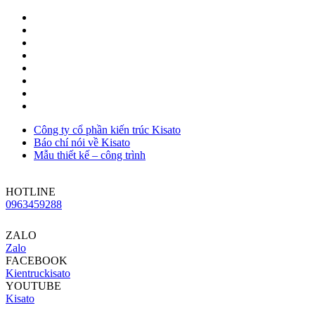
Công ty cổ phần kiến trúc Kisato
Báo chí nói về Kisato
Mẫu thiết kế – công trình
HOTLINE
0963459288
ZALO
Zalo
FACEBOOK
Kientruckisato
YOUTUBE
Kisato