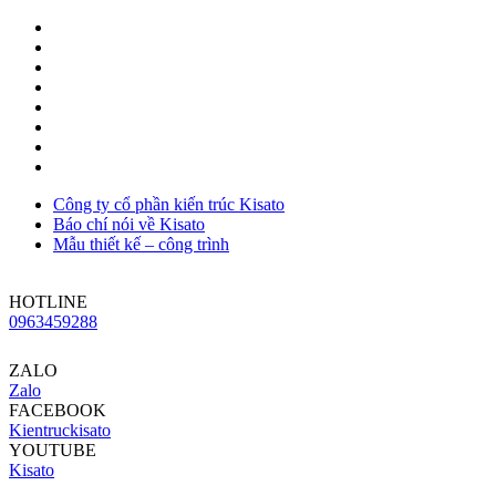
Công ty cổ phần kiến trúc Kisato
Báo chí nói về Kisato
Mẫu thiết kế – công trình
HOTLINE
0963459288
ZALO
Zalo
FACEBOOK
Kientruckisato
YOUTUBE
Kisato