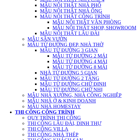
MẪU NỘI THẤT NHÀ PHỐ
MẪU NỘI THẤT NHÀ ỐNG
MẪU NỘI THẤT CÔNG TRÌNH
MẪU NỘI THẤT VĂN PHÒNG
MẪU NỘI THẤT SHOP, SHOWROOM
MẪU NỘI THẤT LÂU ĐÀI
MẪU SÂN VƯỜN
MẪU TỪ ĐƯỜNG ĐẸP, NHÀ THỜ
MẪU TỪ ĐƯỜNG 3 GIAN
MẪU TỪ ĐƯỜNG 2 MÁI
MẪU TỪ ĐƯỜNG 4 MÁI
MẪU TỪ ĐƯỜNG 8 MÁI
NHÀ TỪ ĐƯỜNG 5 GIAN
MẪU TỪ ĐƯỜNG 2 TẦNG
MẪU TỪ ĐƯỜNG CHỮ ĐINH
MẪU TỪ ĐƯỜNG CHỮ NHỊ
MẪU NHÀ XƯỞNG, NHÀ CÔNG NGHIỆP
MẪU NHÀ Ở & KINH DOANH
MẪU NHÀ HOMESTAY
THI CÔNG CÔNG TRÌNH
QUY TRÌNH THI CÔNG
THI CÔNG LÂU ĐÀI, DINH THỰ
THI CÔNG VILLA
THI CÔNG NHÀ THÉP