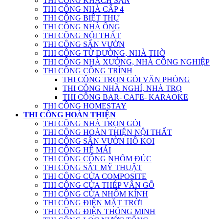
THI CÔNG KHÁCH SẠN
THI CÔNG NHÀ CẤP 4
THI CÔNG BIỆT THỰ
THI CÔNG NHÀ ỐNG
THI CÔNG NỘI THẤT
THI CÔNG SÂN VƯỜN
THI CÔNG TỪ ĐƯỜNG, NHÀ THỜ
THI CÔNG NHÀ XƯỞNG, NHÀ CÔNG NGHIỆP
THI CÔNG CÔNG TRÌNH
THI CÔNG TRỌN GÓI VĂN PHÒNG
THI CÔNG NHÀ NGHỈ, NHÀ TRỌ
THI CÔNG BAR- CAFE- KARAOKE
THI CÔNG HOMESTAY
THI CÔNG HOÀN THIỆN
THI CÔNG NHÀ TRỌN GÓI
THI CÔNG HOÀN THIỆN NỘI THẤT
THI CÔNG SÂN VƯỜN HỒ KOI
THI CÔNG HỆ MÁI
THI CÔNG CỔNG NHÔM ĐÚC
THI CÔNG SẮT MỸ THUẬT
THI CÔNG CỬA COMPOSITE
THI CÔNG CỬA THÉP VÂN GỖ
THI CÔNG CỬA NHÔM KÍNH
THI CÔNG ĐIỆN MẶT TRỜI
THI CÔNG ĐIỆN THÔNG MINH