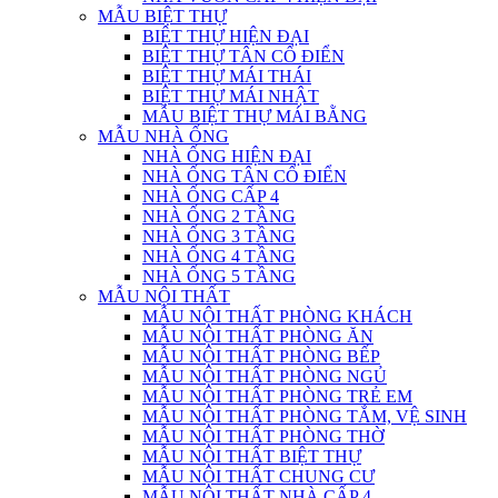
MẪU BIỆT THỰ
BIỆT THỰ HIỆN ĐẠI
BIỆT THỰ TÂN CỔ ĐIỂN
BIỆT THỰ MÁI THÁI
BIỆT THỰ MÁI NHẬT
MẪU BIỆT THỰ MÁI BẰNG
MẪU NHÀ ỐNG
NHÀ ỐNG HIỆN ĐẠI
NHÀ ỐNG TÂN CỔ ĐIỂN
NHÀ ỐNG CẤP 4
NHÀ ỐNG 2 TẦNG
NHÀ ỐNG 3 TẦNG
NHÀ ỐNG 4 TẦNG
NHÀ ỐNG 5 TẦNG
MẪU NỘI THẤT
MẪU NỘI THẤT PHÒNG KHÁCH
MẪU NỘI THẤT PHÒNG ĂN
MẪU NỘI THẤT PHÒNG BẾP
MẪU NỘI THẤT PHÒNG NGỦ
MẪU NỘI THẤT PHÒNG TRẺ EM
MẪU NỘI THẤT PHÒNG TẮM, VỆ SINH
MẪU NỘI THẤT PHÒNG THỜ
MẪU NỘI THẤT BIỆT THỰ
MẪU NỘI THẤT CHUNG CƯ
MẪU NỘI THẤT NHÀ CẤP 4