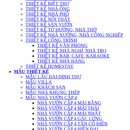
THIẾT KẾ BIỆT THỰ
THIẾT KẾ NHÀ ỐNG
THIẾT KẾ NHÀ PHỐ
THIẾT KẾ NỘI THẤT
THIẾT KẾ SÂN VƯỜN
THIẾT KẾ TỪ ĐƯỜNG, NHÀ THỜ
THIẾT KẾ NHÀ XƯỞNG, NHÀ CÔNG NGHIỆP
THIẾT KẾ CÔNG TRÌNH
THIẾT KẾ VĂN PHÒNG
THIẾT KẾ NHÀ NGHỈ, NHÀ TRỌ
THIẾT KẾ BAR, CAFE, KARAOKE
THIẾT KẾ NHÀ HÀNG
THIẾT KẾ HOMESTAY
MẪU THIẾT KẾ
MẪU LÂU ĐÀI DINH THỰ
MẪU VILLA
MẪU KHÁCH SẠN
MẪU NHÀ KHUNG THÉP
MẪU NHÀ VƯỜN CẤP 4
NHÀ VƯỜN CẤP 4 MÁI BẰNG
NHÀ VƯỜN CẤP 4 MÁI THÁI
NHÀ VƯỜN CẤP 4 MÁI NHẬT
NHÀ VƯỜN CẤP 4 GÁC LỬNG
NHÀ VƯỜN CẤP 4 TÂN CỔ ĐIỂN
NHÀ VƯỜN CẤP 4 HIỆN ĐẠI