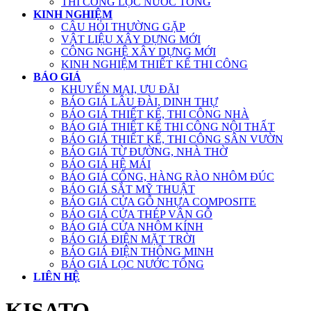
THI CÔNG LỌC NƯỚC TỔNG
KINH NGHIỆM
CÂU HỎI THƯỜNG GẶP
VẬT LIỆU XÂY DỰNG MỚI
CÔNG NGHỆ XÂY DỰNG MỚI
KINH NGHIỆM THIẾT KẾ THI CÔNG
BÁO GIÁ
KHUYẾN MẠI, ƯU ĐÃI
BÁO GIÁ LÂU ĐÀI, DINH THỰ
BÁO GIÁ THIẾT KẾ, THI CÔNG NHÀ
BÁO GIÁ THIẾT KẾ THI CÔNG NỘI THẤT
BÁO GIÁ THIẾT KẾ, THI CÔNG SÂN VƯỜN
BÁO GIÁ TỪ ĐƯỜNG, NHÀ THỜ
BÁO GIÁ HỆ MÁI
BÁO GIÁ CỔNG, HÀNG RÀO NHÔM ĐÚC
BÁO GIÁ SẮT MỸ THUẬT
BÁO GIÁ CỬA GỖ NHỰA COMPOSITE
BÁO GIÁ CỬA THÉP VÂN GỖ
BÁO GIÁ CỬA NHÔM KÍNH
BÁO GIÁ ĐIỆN MẶT TRỜI
BÁO GIÁ ĐIỆN THÔNG MINH
BÁO GIÁ LỌC NƯỚC TỔNG
LIÊN HỆ
KISATO