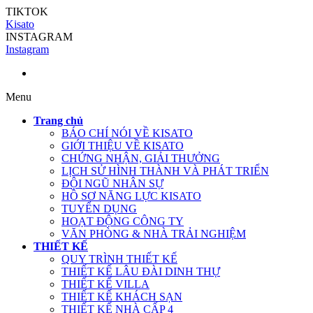
TIKTOK
Kisato
INSTAGRAM
Instagram
Menu
Trang chủ
BÁO CHÍ NÓI VỀ KISATO
GIỚI THIỆU VỀ KISATO
CHỨNG NHẬN, GIẢI THƯỞNG
LỊCH SỬ HÌNH THÀNH VÀ PHÁT TRIỂN
ĐỘI NGŨ NHÂN SỰ
HỒ SƠ NĂNG LỰC KISATO
TUYỂN DỤNG
HOẠT ĐỘNG CÔNG TY
VĂN PHÒNG & NHÀ TRẢI NGHIỆM
THIẾT KẾ
QUY TRÌNH THIẾT KẾ
THIẾT KẾ LÂU ĐÀI DINH THỰ
THIẾT KẾ VILLA
THIẾT KẾ KHÁCH SẠN
THIẾT KẾ NHÀ CẤP 4