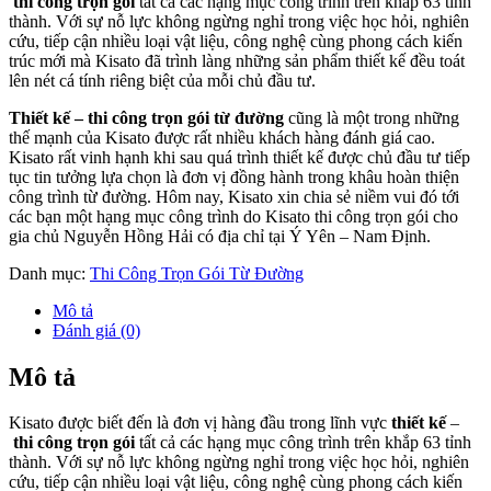
thi công trọn gói
tất cả các hạng mục công trình trên khắp 63 tỉnh
thành. Với sự nỗ lực không ngừng nghỉ trong việc học hỏi, nghiên
cứu, tiếp cận nhiều loại vật liệu, công nghệ cùng phong cách kiến
trúc mới mà Kisato đã trình làng những sản phẩm thiết kế đều toát
lên nét cá tính riêng biệt của mỗi chủ đầu tư.
Thiết kế – thi công trọn gói từ đường
cũng là một trong những
thế mạnh của Kisato được rất nhiều khách hàng đánh giá cao.
Kisato rất vinh hạnh khi sau quá trình thiết kế được chủ đầu tư tiếp
tục tin tưởng lựa chọn là đơn vị đồng hành trong khâu hoàn thiện
công trình từ đường. Hôm nay, Kisato xin chia sẻ niềm vui đó tới
các bạn một hạng mục công trình do Kisato thi công trọn gói cho
gia chủ Nguyễn Hồng Hải có địa chỉ tại Ý Yên – Nam Định.
Danh mục:
Thi Công Trọn Gói Từ Đường
Mô tả
Đánh giá (0)
Mô tả
Kisato được biết đến là đơn vị hàng đầu trong lĩnh vực
thiết kế
–
thi công trọn gói
tất cả các hạng mục công trình trên khắp 63 tỉnh
thành. Với sự nỗ lực không ngừng nghỉ trong việc học hỏi, nghiên
cứu, tiếp cận nhiều loại vật liệu, công nghệ cùng phong cách kiến