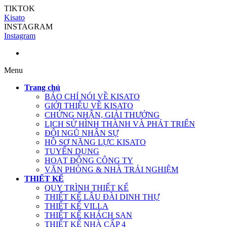
TIKTOK
Kisato
INSTAGRAM
Instagram
Menu
Trang chủ
BÁO CHÍ NÓI VỀ KISATO
GIỚI THIỆU VỀ KISATO
CHỨNG NHẬN, GIẢI THƯỞNG
LỊCH SỬ HÌNH THÀNH VÀ PHÁT TRIỂN
ĐỘI NGŨ NHÂN SỰ
HỒ SƠ NĂNG LỰC KISATO
TUYỂN DỤNG
HOẠT ĐỘNG CÔNG TY
VĂN PHÒNG & NHÀ TRẢI NGHIỆM
THIẾT KẾ
QUY TRÌNH THIẾT KẾ
THIẾT KẾ LÂU ĐÀI DINH THỰ
THIẾT KẾ VILLA
THIẾT KẾ KHÁCH SẠN
THIẾT KẾ NHÀ CẤP 4