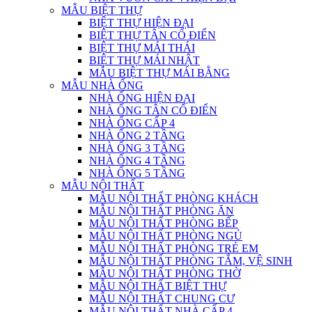
MẪU BIỆT THỰ
BIỆT THỰ HIỆN ĐẠI
BIỆT THỰ TÂN CỔ ĐIỂN
BIỆT THỰ MÁI THÁI
BIỆT THỰ MÁI NHẬT
MẪU BIỆT THỰ MÁI BẰNG
MẪU NHÀ ỐNG
NHÀ ỐNG HIỆN ĐẠI
NHÀ ỐNG TÂN CỔ ĐIỂN
NHÀ ỐNG CẤP 4
NHÀ ỐNG 2 TẦNG
NHÀ ỐNG 3 TẦNG
NHÀ ỐNG 4 TẦNG
NHÀ ỐNG 5 TẦNG
MẪU NỘI THẤT
MẪU NỘI THẤT PHÒNG KHÁCH
MẪU NỘI THẤT PHÒNG ĂN
MẪU NỘI THẤT PHÒNG BẾP
MẪU NỘI THẤT PHÒNG NGỦ
MẪU NỘI THẤT PHÒNG TRẺ EM
MẪU NỘI THẤT PHÒNG TẮM, VỆ SINH
MẪU NỘI THẤT PHÒNG THỜ
MẪU NỘI THẤT BIỆT THỰ
MẪU NỘI THẤT CHUNG CƯ
MẪU NỘI THẤT NHÀ CẤP 4