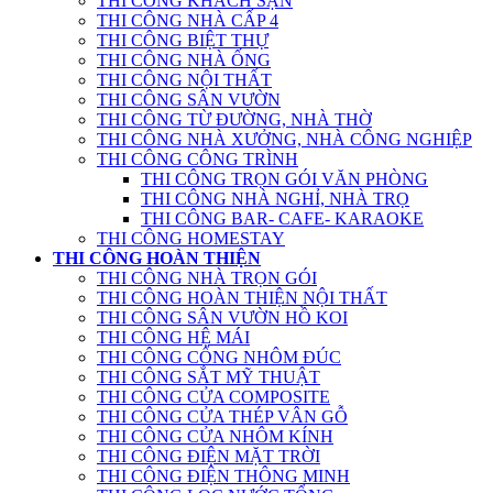
THI CÔNG KHÁCH SẠN
THI CÔNG NHÀ CẤP 4
THI CÔNG BIỆT THỰ
THI CÔNG NHÀ ỐNG
THI CÔNG NỘI THẤT
THI CÔNG SÂN VƯỜN
THI CÔNG TỪ ĐƯỜNG, NHÀ THỜ
THI CÔNG NHÀ XƯỞNG, NHÀ CÔNG NGHIỆP
THI CÔNG CÔNG TRÌNH
THI CÔNG TRỌN GÓI VĂN PHÒNG
THI CÔNG NHÀ NGHỈ, NHÀ TRỌ
THI CÔNG BAR- CAFE- KARAOKE
THI CÔNG HOMESTAY
THI CÔNG HOÀN THIỆN
THI CÔNG NHÀ TRỌN GÓI
THI CÔNG HOÀN THIỆN NỘI THẤT
THI CÔNG SÂN VƯỜN HỒ KOI
THI CÔNG HỆ MÁI
THI CÔNG CỔNG NHÔM ĐÚC
THI CÔNG SẮT MỸ THUẬT
THI CÔNG CỬA COMPOSITE
THI CÔNG CỬA THÉP VÂN GỖ
THI CÔNG CỬA NHÔM KÍNH
THI CÔNG ĐIỆN MẶT TRỜI
THI CÔNG ĐIỆN THÔNG MINH