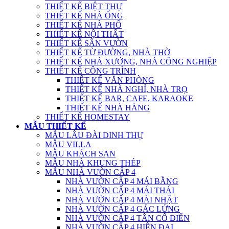
THIẾT KẾ BIỆT THỰ
THIẾT KẾ NHÀ ỐNG
THIẾT KẾ NHÀ PHỐ
THIẾT KẾ NỘI THẤT
THIẾT KẾ SÂN VƯỜN
THIẾT KẾ TỪ ĐƯỜNG, NHÀ THỜ
THIẾT KẾ NHÀ XƯỞNG, NHÀ CÔNG NGHIỆP
THIẾT KẾ CÔNG TRÌNH
THIẾT KẾ VĂN PHÒNG
THIẾT KẾ NHÀ NGHỈ, NHÀ TRỌ
THIẾT KẾ BAR, CAFE, KARAOKE
THIẾT KẾ NHÀ HÀNG
THIẾT KẾ HOMESTAY
MẪU THIẾT KẾ
MẪU LÂU ĐÀI DINH THỰ
MẪU VILLA
MẪU KHÁCH SẠN
MẪU NHÀ KHUNG THÉP
MẪU NHÀ VƯỜN CẤP 4
NHÀ VƯỜN CẤP 4 MÁI BẰNG
NHÀ VƯỜN CẤP 4 MÁI THÁI
NHÀ VƯỜN CẤP 4 MÁI NHẬT
NHÀ VƯỜN CẤP 4 GÁC LỬNG
NHÀ VƯỜN CẤP 4 TÂN CỔ ĐIỂN
NHÀ VƯỜN CẤP 4 HIỆN ĐẠI