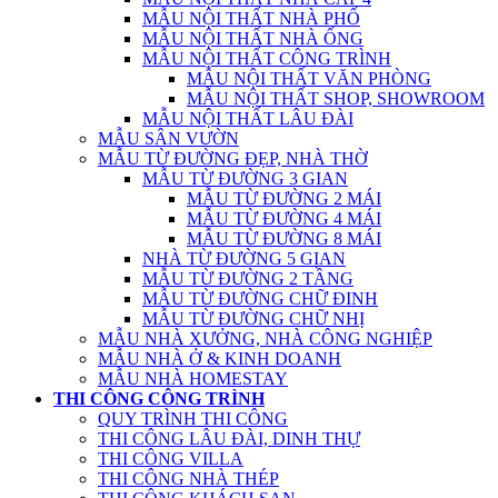
MẪU NỘI THẤT NHÀ PHỐ
MẪU NỘI THẤT NHÀ ỐNG
MẪU NỘI THẤT CÔNG TRÌNH
MẪU NỘI THẤT VĂN PHÒNG
MẪU NỘI THẤT SHOP, SHOWROOM
MẪU NỘI THẤT LÂU ĐÀI
MẪU SÂN VƯỜN
MẪU TỪ ĐƯỜNG ĐẸP, NHÀ THỜ
MẪU TỪ ĐƯỜNG 3 GIAN
MẪU TỪ ĐƯỜNG 2 MÁI
MẪU TỪ ĐƯỜNG 4 MÁI
MẪU TỪ ĐƯỜNG 8 MÁI
NHÀ TỪ ĐƯỜNG 5 GIAN
MẪU TỪ ĐƯỜNG 2 TẦNG
MẪU TỪ ĐƯỜNG CHỮ ĐINH
MẪU TỪ ĐƯỜNG CHỮ NHỊ
MẪU NHÀ XƯỞNG, NHÀ CÔNG NGHIỆP
MẪU NHÀ Ở & KINH DOANH
MẪU NHÀ HOMESTAY
THI CÔNG CÔNG TRÌNH
QUY TRÌNH THI CÔNG
THI CÔNG LÂU ĐÀI, DINH THỰ
THI CÔNG VILLA
THI CÔNG NHÀ THÉP