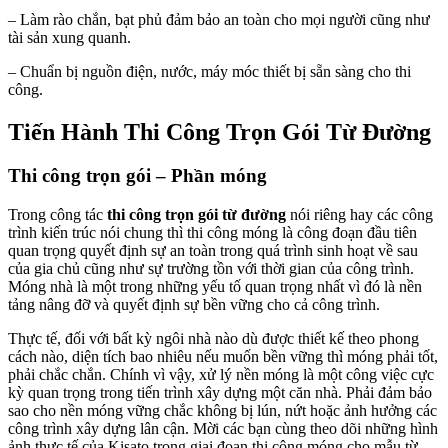
– Làm rào chắn, bạt phủ đảm bảo an toàn cho mọi người cũng như
tài sản xung quanh.
– Chuẩn bị nguồn điện, nước, máy móc thiết bị sẵn sàng cho thi
công.
Tiến Hành Thi Công Trọn Gói Từ Đường
Thi công trọn gói – Phần móng
Trong công tác
thi công trọn gói từ đường
nói riêng hay các công
trình kiến trúc nói chung thì thi công móng là công đoạn đầu tiên
quan trọng quyết định sự an toàn trong quá trình sinh hoạt về sau
của gia chủ cũng như sự trường tồn với thời gian của công trình.
Móng nhà là một trong những yếu tố quan trọng nhất vì đó là nền
tảng nâng đỡ và quyết định sự bền vững cho cả công trình.
Thực tế, đối với bất kỳ ngôi nhà nào dù được thiết kế theo phong
cách nào, diện tích bao nhiêu nếu muốn bền vững thì móng phải tốt,
phải chắc chắn. Chính vì vậy, xử lý nền móng là một công việc cực
kỳ quan trọng trong tiến trình xây dựng một căn nhà. Phải đảm bảo
sao cho nền móng vững chắc không bị lún, nứt hoặc ảnh hưởng các
công trình xây dựng lân cận. Mời các bạn cùng theo dõi những hình
ảnh thực tế của Kisato trong giai đoạn thi công móng cho mẫu từ