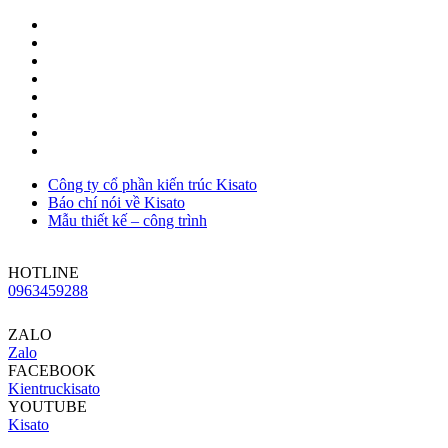
Công ty cổ phần kiến trúc Kisato
Báo chí nói về Kisato
Mẫu thiết kế – công trình
HOTLINE
0963459288
ZALO
Zalo
FACEBOOK
Kientruckisato
YOUTUBE
Kisato