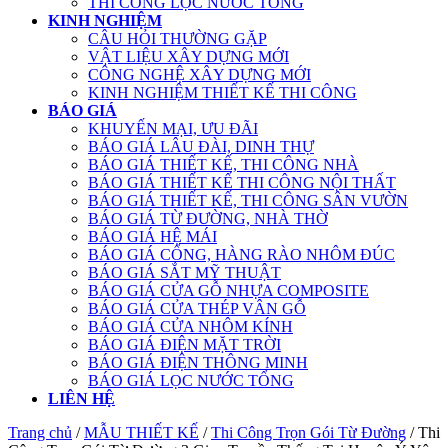
THI CÔNG LỌC NƯỚC TỔNG
KINH NGHIỆM
CÂU HỎI THƯỜNG GẶP
VẬT LIỆU XÂY DỰNG MỚI
CÔNG NGHỆ XÂY DỰNG MỚI
KINH NGHIỆM THIẾT KẾ THI CÔNG
BÁO GIÁ
KHUYẾN MẠI, ƯU ĐÃI
BÁO GIÁ LÂU ĐÀI, DINH THỰ
BÁO GIÁ THIẾT KẾ, THI CÔNG NHÀ
BÁO GIÁ THIẾT KẾ THI CÔNG NỘI THẤT
BÁO GIÁ THIẾT KẾ, THI CÔNG SÂN VƯỜN
BÁO GIÁ TỪ ĐƯỜNG, NHÀ THỜ
BÁO GIÁ HỆ MÁI
BÁO GIÁ CỔNG, HÀNG RÀO NHÔM ĐÚC
BÁO GIÁ SẮT MỸ THUẬT
BÁO GIÁ CỬA GỖ NHỰA COMPOSITE
BÁO GIÁ CỬA THÉP VÂN GỖ
BÁO GIÁ CỬA NHÔM KÍNH
BÁO GIÁ ĐIỆN MẶT TRỜI
BÁO GIÁ ĐIỆN THÔNG MINH
BÁO GIÁ LỌC NƯỚC TỔNG
LIÊN HỆ
Trang chủ
/
MẪU THIẾT KẾ
/
Thi Công Trọn Gói Từ Đường
/ Thi