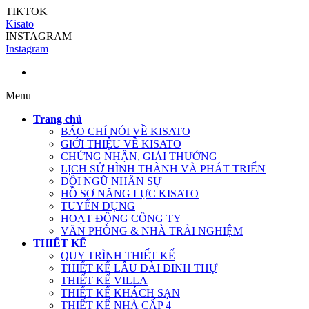
TIKTOK
Kisato
INSTAGRAM
Instagram
Menu
Trang chủ
BÁO CHÍ NÓI VỀ KISATO
GIỚI THIỆU VỀ KISATO
CHỨNG NHẬN, GIẢI THƯỞNG
LỊCH SỬ HÌNH THÀNH VÀ PHÁT TRIỂN
ĐỘI NGŨ NHÂN SỰ
HỒ SƠ NĂNG LỰC KISATO
TUYỂN DỤNG
HOẠT ĐỘNG CÔNG TY
VĂN PHÒNG & NHÀ TRẢI NGHIỆM
THIẾT KẾ
QUY TRÌNH THIẾT KẾ
THIẾT KẾ LÂU ĐÀI DINH THỰ
THIẾT KẾ VILLA
THIẾT KẾ KHÁCH SẠN
THIẾT KẾ NHÀ CẤP 4