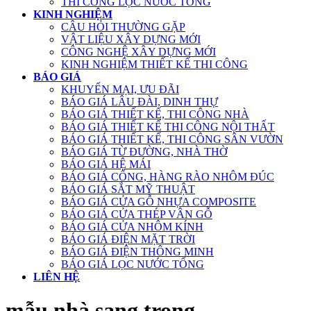
THI CÔNG LỌC NƯỚC TỔNG
KINH NGHIỆM
CÂU HỎI THƯỜNG GẶP
VẬT LIỆU XÂY DỰNG MỚI
CÔNG NGHỆ XÂY DỰNG MỚI
KINH NGHIỆM THIẾT KẾ THI CÔNG
BÁO GIÁ
KHUYẾN MẠI, ƯU ĐÃI
BÁO GIÁ LÂU ĐÀI, DINH THỰ
BÁO GIÁ THIẾT KẾ, THI CÔNG NHÀ
BÁO GIÁ THIẾT KẾ THI CÔNG NỘI THẤT
BÁO GIÁ THIẾT KẾ, THI CÔNG SÂN VƯỜN
BÁO GIÁ TỪ ĐƯỜNG, NHÀ THỜ
BÁO GIÁ HỆ MÁI
BÁO GIÁ CỔNG, HÀNG RÀO NHÔM ĐÚC
BÁO GIÁ SẮT MỸ THUẬT
BÁO GIÁ CỬA GỖ NHỰA COMPOSITE
BÁO GIÁ CỬA THÉP VÂN GỖ
BÁO GIÁ CỬA NHÔM KÍNH
BÁO GIÁ ĐIỆN MẶT TRỜI
BÁO GIÁ ĐIỆN THÔNG MINH
BÁO GIÁ LỌC NƯỚC TỔNG
LIÊN HỆ
mẫu nhà sang trong