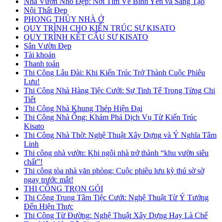
Nhà Vườn Nhỏ Đẹp: Nơi Tìm Về Bình Yên và Sáng Tạo
Nội Thất Đẹp
PHONG THỦY NHÀ Ở
QUY TRÌNH CHO KIẾN TRÚC SƯ KISATO
QUY TRÌNH KẾT CẤU SƯ KISATO
Sân Vườn Đẹp
Tài khoản
Thanh toán
Thi Công Lâu Đài: Khi Kiến Trúc Trở Thành Cuộc Phiêu
Lưu!
Thi Công Nhà Hàng Tiệc Cưới: Sự Tinh Tế Trong Từng Chi
Tiết
Thi Công Nhà Khung Thép Hiện Đại
Thi Công Nhà Ống: Khám Phá Dịch Vụ Từ Kiến Trúc
Kisato
Thi Công Nhà Thờ: Nghệ Thuật Xây Dựng và Ý Nghĩa Tâm
Linh
Thi công nhà vườn: Khi ngôi nhà trở thành “khu vườn siêu
chất”!
Thi công tòa nhà văn phòng: Cuộc phiêu lưu kỳ thú sờ sờ
ngay trước mắt!
THI CÔNG TRỌN GÓI
Thi Công Trung Tâm Tiệc Cưới: Nghệ Thuật Từ Ý Tưởng
Đến Hiện Thực
Thi Công Từ Đường: Nghệ Thuật Xây Dựng Hay Là Chế