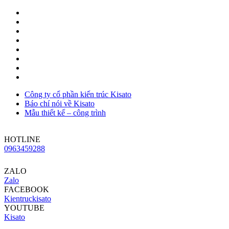
Công ty cổ phần kiến trúc Kisato
Báo chí nói về Kisato
Mẫu thiết kế – công trình
HOTLINE
0963459288
ZALO
Zalo
FACEBOOK
Kientruckisato
YOUTUBE
Kisato