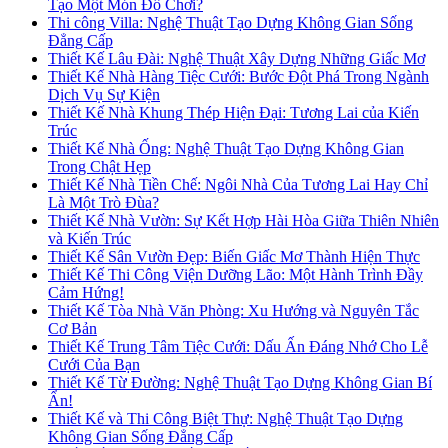
Tạo Một Món Đồ Chơi?
Thi công Villa: Nghệ Thuật Tạo Dựng Không Gian Sống
Đẳng Cấp
Thiết Kế Lâu Đài: Nghệ Thuật Xây Dựng Những Giấc Mơ
Thiết Kế Nhà Hàng Tiệc Cưới: Bước Đột Phá Trong Ngành
Dịch Vụ Sự Kiện
Thiết Kế Nhà Khung Thép Hiện Đại: Tương Lai của Kiến
Trúc
Thiết Kế Nhà Ống: Nghệ Thuật Tạo Dựng Không Gian
Trong Chật Hẹp
Thiết Kế Nhà Tiền Chế: Ngôi Nhà Của Tương Lai Hay Chỉ
Là Một Trò Đùa?
Thiết Kế Nhà Vườn: Sự Kết Hợp Hài Hòa Giữa Thiên Nhiên
và Kiến Trúc
Thiết Kế Sân Vườn Đẹp: Biến Giấc Mơ Thành Hiện Thực
Thiết Kế Thi Công Viện Dưỡng Lão: Một Hành Trình Đầy
Cảm Hứng!
Thiết Kế Tòa Nhà Văn Phòng: Xu Hướng và Nguyên Tắc
Cơ Bản
Thiết Kế Trung Tâm Tiệc Cưới: Dấu Ấn Đáng Nhớ Cho Lễ
Cưới Của Bạn
Thiết Kế Từ Đường: Nghệ Thuật Tạo Dựng Không Gian Bí
Ẩn!
Thiết Kế và Thi Công Biệt Thự: Nghệ Thuật Tạo Dựng
Không Gian Sống Đẳng Cấp