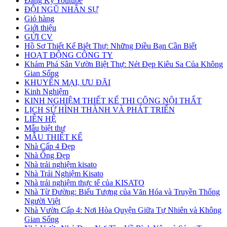
Đăng Ký Youtube
ĐỘI NGŨ NHÂN SỰ
Giỏ hàng
Giới thiệu
GỬI CV
Hồ Sơ Thiết Kế Biệt Thự: Những Điều Bạn Cần Biết
HOẠT ĐỘNG CÔNG TY
Khám Phá Sân Vườn Biệt Thự: Nét Đẹp Kiêu Sa Của Không
Gian Sống
KHUYẾN MẠI, ƯU ĐÃI
Kinh Nghiệm
KINH NGHIỆM THIẾT KẾ THI CÔNG NỘI THẤT
LỊCH SỬ HÌNH THÀNH VÀ PHÁT TRIỂN
LIÊN HỆ
Mẫu biệt thự
MẪU THIẾT KẾ
Nhà Cấp 4 Đẹp
Nhà Ống Đẹp
Nhà trải nghiệm kisato
Nhà Trải Nghiệm Kisato
Nhà trải nghiệm thực tế của KISATO
Nhà Từ Đường: Biểu Tượng của Văn Hóa và Truyền Thống
Người Việt
Nhà Vườn Cấp 4: Nơi Hòa Quyện Giữa Tự Nhiên và Không
Gian Sống