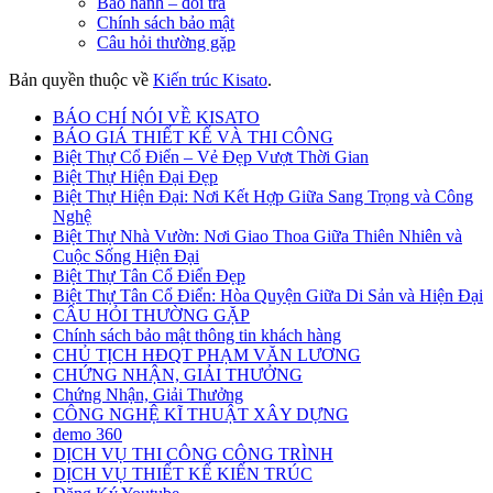
Bảo hành – đổi trả
Chính sách bảo mật
Câu hỏi thường gặp
Bản quyền thuộc về
Kiến trúc Kisato
.
BÁO CHÍ NÓI VỀ KISATO
BÁO GIÁ THIẾT KẾ VÀ THI CÔNG
Biệt Thự Cổ Điển – Vẻ Đẹp Vượt Thời Gian
Biệt Thự Hiện Đại Đẹp
Biệt Thự Hiện Đại: Nơi Kết Hợp Giữa Sang Trọng và Công
Nghệ
Biệt Thự Nhà Vườn: Nơi Giao Thoa Giữa Thiên Nhiên và
Cuộc Sống Hiện Đại
Biệt Thự Tân Cổ Điển Đẹp
Biệt Thự Tân Cổ Điển: Hòa Quyện Giữa Di Sản và Hiện Đại
CÂU HỎI THƯỜNG GẶP
Chính sách bảo mật thông tin khách hàng
CHỦ TỊCH HĐQT PHẠM VĂN LƯƠNG
CHỨNG NHẬN, GIẢI THƯỞNG
Chứng Nhận, Giải Thưởng
CÔNG NGHỆ KĨ THUẬT XÂY DỰNG
demo 360
DỊCH VỤ THI CÔNG CÔNG TRÌNH
DỊCH VỤ THIẾT KẾ KIẾN TRÚC