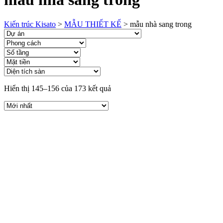
Kiến trúc Kisato
>
MẪU THIẾT KẾ
>
mẫu nhà sang trong
Hiển thị 145–156 của 173 kết quả