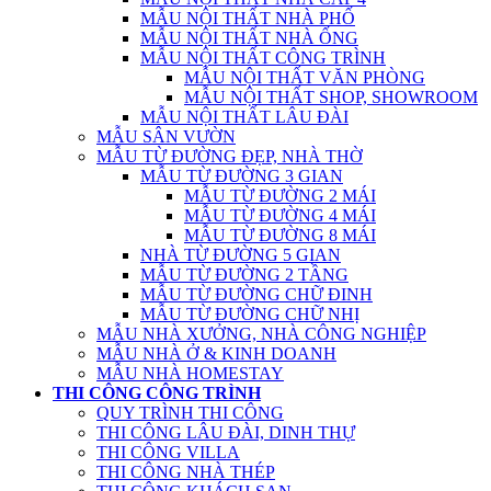
MẪU NỘI THẤT NHÀ PHỐ
MẪU NỘI THẤT NHÀ ỐNG
MẪU NỘI THẤT CÔNG TRÌNH
MẪU NỘI THẤT VĂN PHÒNG
MẪU NỘI THẤT SHOP, SHOWROOM
MẪU NỘI THẤT LÂU ĐÀI
MẪU SÂN VƯỜN
MẪU TỪ ĐƯỜNG ĐẸP, NHÀ THỜ
MẪU TỪ ĐƯỜNG 3 GIAN
MẪU TỪ ĐƯỜNG 2 MÁI
MẪU TỪ ĐƯỜNG 4 MÁI
MẪU TỪ ĐƯỜNG 8 MÁI
NHÀ TỪ ĐƯỜNG 5 GIAN
MẪU TỪ ĐƯỜNG 2 TẦNG
MẪU TỪ ĐƯỜNG CHỮ ĐINH
MẪU TỪ ĐƯỜNG CHỮ NHỊ
MẪU NHÀ XƯỞNG, NHÀ CÔNG NGHIỆP
MẪU NHÀ Ở & KINH DOANH
MẪU NHÀ HOMESTAY
THI CÔNG CÔNG TRÌNH
QUY TRÌNH THI CÔNG
THI CÔNG LÂU ĐÀI, DINH THỰ
THI CÔNG VILLA
THI CÔNG NHÀ THÉP