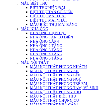
MẪU BIỆT THỰ
BIỆT THỰ HIỆN ĐẠI
BIỆT THỰ TÂN CỔ ĐIỂN
BIỆT THỰ MÁI THÁI
BIỆT THỰ MÁI NHẬT
MẪU BIỆT THỰ MÁI BẰNG
MẪU NHÀ ỐNG
NHÀ ỐNG HIỆN ĐẠI
NHÀ ỐNG TÂN CỔ ĐIỂN
NHÀ ỐNG CẤP 4
NHÀ ỐNG 2 TẦNG
NHÀ ỐNG 3 TẦNG
NHÀ ỐNG 4 TẦNG
NHÀ ỐNG 5 TẦNG
MẪU NỘI THẤT
MẪU NỘI THẤT PHÒNG KHÁCH
MẪU NỘI THẤT PHÒNG ĂN
MẪU NỘI THẤT PHÒNG BẾP
MẪU NỘI THẤT PHÒNG NGỦ
MẪU NỘI THẤT PHÒNG TRẺ EM
MẪU NỘI THẤT PHÒNG TẮM, VỆ SINH
MẪU NỘI THẤT PHÒNG THỜ
MẪU NỘI THẤT BIỆT THỰ
MẪU NỘI THẤT CHUNG CƯ
MẪU NỘI THẤT NHÀ CẤP 4