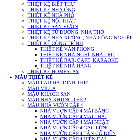
THIẾT KẾ BIỆT THỰ
THIẾT KẾ NHÀ ỐNG
THIẾT KẾ NHÀ PHỐ
THIẾT KẾ NỘI THẤT
THIẾT KẾ SÂN VƯỜN
THIẾT KẾ TỪ ĐƯỜNG, NHÀ THỜ
THIẾT KẾ NHÀ XƯỞNG, NHÀ CÔNG NGHIỆP
THIẾT KẾ CÔNG TRÌNH
THIẾT KẾ VĂN PHÒNG
THIẾT KẾ NHÀ NGHỈ, NHÀ TRỌ
THIẾT KẾ BAR, CAFE, KARAOKE
THIẾT KẾ NHÀ HÀNG
THIẾT KẾ HOMESTAY
MẪU THIẾT KẾ
MẪU LÂU ĐÀI DINH THỰ
MẪU VILLA
MẪU KHÁCH SẠN
MẪU NHÀ KHUNG THÉP
MẪU NHÀ VƯỜN CẤP 4
NHÀ VƯỜN CẤP 4 MÁI BẰNG
NHÀ VƯỜN CẤP 4 MÁI THÁI
NHÀ VƯỜN CẤP 4 MÁI NHẬT
NHÀ VƯỜN CẤP 4 GÁC LỬNG
NHÀ VƯỜN CẤP 4 TÂN CỔ ĐIỂN
NHÀ VƯỜN CẤP 4 HIỆN ĐẠI