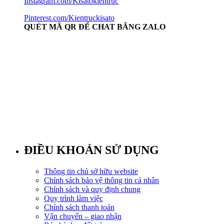
Instagram.com/Kisatokientruc
Pinterest.com/Kientruckisato
QUÉT MÃ QR ĐỂ CHAT BẰNG ZALO
ĐIỀU KHOẢN SỬ DỤNG
Thông tin chủ sở hữu website
Chính sách bảo vệ thông tin cá nhân
Chính sách và quy định chung
Quy trình làm việc
Chính sách thanh toán
Vận chuyển – giao nhận