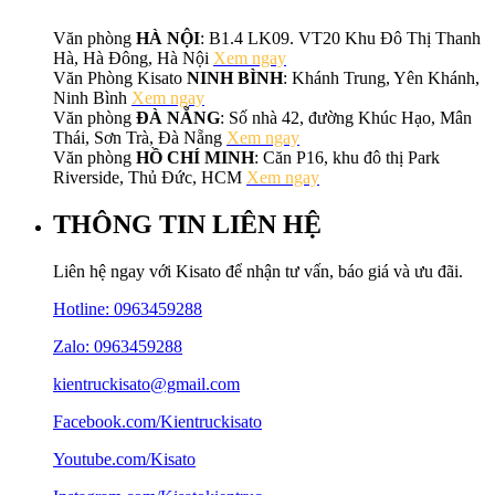
Văn phòng
HÀ NỘI
: B1.4 LK09. VT20 Khu Đô Thị Thanh
Hà, Hà Đông, Hà Nội
Xem ngay
Văn Phòng Kisato
NINH BÌNH
: Khánh Trung, Yên Khánh,
Ninh Bình
Xem ngay
Văn phòng
ĐÀ NẴNG
: Số nhà 42, đường Khúc Hạo, Mân
Thái, Sơn Trà, Đà Nẵng
Xem ngay
Văn phòng
HỒ CHÍ MINH
: Căn P16, khu đô thị Park
Riverside, Thủ Đức, HCM
Xem ngay
THÔNG TIN LIÊN HỆ
Liên hệ ngay với Kisato để nhận tư vấn, báo giá và ưu đãi.
Hotline:
0963459288
Zalo: 0963459288
kientruckisato@gmail.com
Facebook.com/Kientruckisato
Youtube.com/Kisato