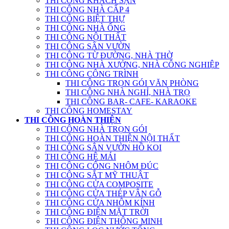
THI CÔNG KHÁCH SẠN
THI CÔNG NHÀ CẤP 4
THI CÔNG BIỆT THỰ
THI CÔNG NHÀ ỐNG
THI CÔNG NỘI THẤT
THI CÔNG SÂN VƯỜN
THI CÔNG TỪ ĐƯỜNG, NHÀ THỜ
THI CÔNG NHÀ XƯỞNG, NHÀ CÔNG NGHIỆP
THI CÔNG CÔNG TRÌNH
THI CÔNG TRỌN GÓI VĂN PHÒNG
THI CÔNG NHÀ NGHỈ, NHÀ TRỌ
THI CÔNG BAR- CAFE- KARAOKE
THI CÔNG HOMESTAY
THI CÔNG HOÀN THIỆN
THI CÔNG NHÀ TRỌN GÓI
THI CÔNG HOÀN THIỆN NỘI THẤT
THI CÔNG SÂN VƯỜN HỒ KOI
THI CÔNG HỆ MÁI
THI CÔNG CỔNG NHÔM ĐÚC
THI CÔNG SẮT MỸ THUẬT
THI CÔNG CỬA COMPOSITE
THI CÔNG CỬA THÉP VÂN GỖ
THI CÔNG CỬA NHÔM KÍNH
THI CÔNG ĐIỆN MẶT TRỜI
THI CÔNG ĐIỆN THÔNG MINH