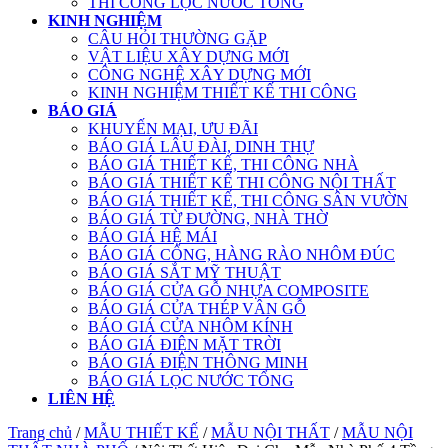
THI CÔNG LỌC NƯỚC TỔNG
KINH NGHIỆM
CÂU HỎI THƯỜNG GẶP
VẬT LIỆU XÂY DỰNG MỚI
CÔNG NGHỆ XÂY DỰNG MỚI
KINH NGHIỆM THIẾT KẾ THI CÔNG
BÁO GIÁ
KHUYẾN MẠI, ƯU ĐÃI
BÁO GIÁ LÂU ĐÀI, DINH THỰ
BÁO GIÁ THIẾT KẾ, THI CÔNG NHÀ
BÁO GIÁ THIẾT KẾ THI CÔNG NỘI THẤT
BÁO GIÁ THIẾT KẾ, THI CÔNG SÂN VƯỜN
BÁO GIÁ TỪ ĐƯỜNG, NHÀ THỜ
BÁO GIÁ HỆ MÁI
BÁO GIÁ CỔNG, HÀNG RÀO NHÔM ĐÚC
BÁO GIÁ SẮT MỸ THUẬT
BÁO GIÁ CỬA GỖ NHỰA COMPOSITE
BÁO GIÁ CỬA THÉP VÂN GỖ
BÁO GIÁ CỬA NHÔM KÍNH
BÁO GIÁ ĐIỆN MẶT TRỜI
BÁO GIÁ ĐIỆN THÔNG MINH
BÁO GIÁ LỌC NƯỚC TỔNG
LIÊN HỆ
Trang chủ
/
MẪU THIẾT KẾ
/
MẪU NỘI THẤT
/
MẪU NỘI