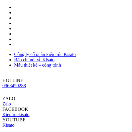
Công ty cổ phần kiến trúc Kisato
Báo chí nói về Kisato
Mẫu thiết kế – công trình
HOTLINE
0963459288
ZALO
Zalo
FACEBOOK
Kientruckisato
YOUTUBE
Kisato