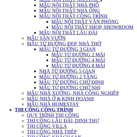
MẪU NỘI THẤT NHÀ PHỐ
MẪU NỘI THẤT NHÀ ỐNG
MẪU NỘI THẤT CÔNG TRÌNH
MẪU NỘI THẤT VĂN PHÒNG
MẪU NỘI THẤT SHOP, SHOWROOM
MẪU NỘI THẤT LÂU ĐÀI
MẪU SÂN VƯỜN
MẪU TỪ ĐƯỜNG ĐẸP, NHÀ THỜ
MẪU TỪ ĐƯỜNG 3 GIAN
MẪU TỪ ĐƯỜNG 2 MÁI
MẪU TỪ ĐƯỜNG 4 MÁI
MẪU TỪ ĐƯỜNG 8 MÁI
NHÀ TỪ ĐƯỜNG 5 GIAN
MẪU TỪ ĐƯỜNG 2 TẦNG
MẪU TỪ ĐƯỜNG CHỮ ĐINH
MẪU TỪ ĐƯỜNG CHỮ NHỊ
MẪU NHÀ XƯỞNG, NHÀ CÔNG NGHIỆP
MẪU NHÀ Ở & KINH DOANH
MẪU NHÀ HOMESTAY
THI CÔNG CÔNG TRÌNH
QUY TRÌNH THI CÔNG
THI CÔNG LÂU ĐÀI, DINH THỰ
THI CÔNG VILLA
THI CÔNG NHÀ THÉP