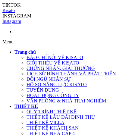
TIKTOK
Kisato
INSTAGRAM
Instagram
Menu
Trang chủ
BÁO CHÍ NÓI VỀ KISATO
GIỚI THIỆU VỀ KISATO
CHỨNG NHẬN, GIẢI THƯỞNG
LỊCH SỬ HÌNH THÀNH VÀ PHÁT TRIỂN
ĐỘI NGŨ NHÂN SỰ
HỒ SƠ NĂNG LỰC KISATO
TUYỂN DỤNG
HOẠT ĐỘNG CÔNG TY
VĂN PHÒNG & NHÀ TRẢI NGHIỆM
THIẾT KẾ
QUY TRÌNH THIẾT KẾ
THIẾT KẾ LÂU ĐÀI DINH THỰ
THIẾT KẾ VILLA
THIẾT KẾ KHÁCH SẠN
THIẾT KẾ NHÀ CẤP 4