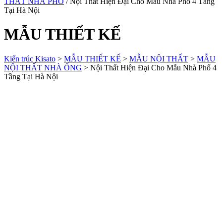
THẤT NHÀ PHỐ
/ Nội Thất Hiện Đại Cho Mẫu Nhà Phố 4 Tầng
Tại Hà Nội
MẪU THIẾT KẾ
Kiến trúc Kisato
>
MẪU THIẾT KẾ
>
MẪU NỘI THẤT
>
MẪU
NỘI THẤT NHÀ ỐNG
>
Nội Thất Hiện Đại Cho Mẫu Nhà Phố 4
Tầng Tại Hà Nội