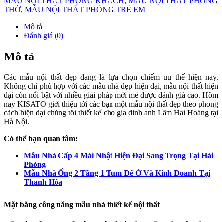
MẪU NỘI THẤT PHÒNG KHÁCH
,
MẪU NỘI THẤT PHÒNG
THỜ
,
MẪU NỘI THẤT PHÒNG TRẺ EM
Mô tả
Đánh giá (0)
Mô tả
Các mẫu nội thất đẹp đang là lựa chọn chiếm ưu thế hiện nay.
Không chỉ phù hợp với các mẫu nhà đẹp hiện đại, mẫu nội thất hiện
đại còn nổi bật với nhiều giải pháp mới mẻ được đánh giá cao. Hôm
nay KISATO giới thiệu tới các bạn một mẫu nội thất đẹp theo phong
cách hiện đại chúng tôi thiết kế cho gia đình anh Lâm Hải Hoàng tại
Hà Nội.
Có thể bạn quan tâm:
Mẫu Nhà Cấp 4 Mái Nhật Hiện Đại Sang Trọng Tại Hải
Phòng
Mẫu Nhà Ống 2 Tầng 1 Tum Để Ở Và Kinh Doanh Tại
Thanh Hóa
Mặt bằng công năng mẫu nhà thiết kế nội thất