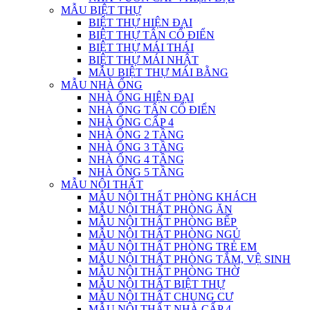
MẪU BIỆT THỰ
BIỆT THỰ HIỆN ĐẠI
BIỆT THỰ TÂN CỔ ĐIỂN
BIỆT THỰ MÁI THÁI
BIỆT THỰ MÁI NHẬT
MẪU BIỆT THỰ MÁI BẰNG
MẪU NHÀ ỐNG
NHÀ ỐNG HIỆN ĐẠI
NHÀ ỐNG TÂN CỔ ĐIỂN
NHÀ ỐNG CẤP 4
NHÀ ỐNG 2 TẦNG
NHÀ ỐNG 3 TẦNG
NHÀ ỐNG 4 TẦNG
NHÀ ỐNG 5 TẦNG
MẪU NỘI THẤT
MẪU NỘI THẤT PHÒNG KHÁCH
MẪU NỘI THẤT PHÒNG ĂN
MẪU NỘI THẤT PHÒNG BẾP
MẪU NỘI THẤT PHÒNG NGỦ
MẪU NỘI THẤT PHÒNG TRẺ EM
MẪU NỘI THẤT PHÒNG TẮM, VỆ SINH
MẪU NỘI THẤT PHÒNG THỜ
MẪU NỘI THẤT BIỆT THỰ
MẪU NỘI THẤT CHUNG CƯ
MẪU NỘI THẤT NHÀ CẤP 4