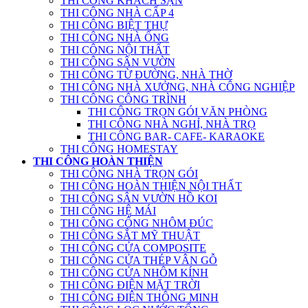
THI CÔNG KHÁCH SẠN
THI CÔNG NHÀ CẤP 4
THI CÔNG BIỆT THỰ
THI CÔNG NHÀ ỐNG
THI CÔNG NỘI THẤT
THI CÔNG SÂN VƯỜN
THI CÔNG TỪ ĐƯỜNG, NHÀ THỜ
THI CÔNG NHÀ XƯỞNG, NHÀ CÔNG NGHIỆP
THI CÔNG CÔNG TRÌNH
THI CÔNG TRỌN GÓI VĂN PHÒNG
THI CÔNG NHÀ NGHỈ, NHÀ TRỌ
THI CÔNG BAR- CAFE- KARAOKE
THI CÔNG HOMESTAY
THI CÔNG HOÀN THIỆN
THI CÔNG NHÀ TRỌN GÓI
THI CÔNG HOÀN THIỆN NỘI THẤT
THI CÔNG SÂN VƯỜN HỒ KOI
THI CÔNG HỆ MÁI
THI CÔNG CỔNG NHÔM ĐÚC
THI CÔNG SẮT MỸ THUẬT
THI CÔNG CỬA COMPOSITE
THI CÔNG CỬA THÉP VÂN GỖ
THI CÔNG CỬA NHÔM KÍNH
THI CÔNG ĐIỆN MẶT TRỜI
THI CÔNG ĐIỆN THÔNG MINH