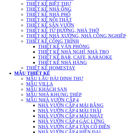
THIẾT KẾ BIỆT THỰ
THIẾT KẾ NHÀ ỐNG
THIẾT KẾ NHÀ PHỐ
THIẾT KẾ NỘI THẤT
THIẾT KẾ SÂN VƯỜN
THIẾT KẾ TỪ ĐƯỜNG, NHÀ THỜ
THIẾT KẾ NHÀ XƯỞNG, NHÀ CÔNG NGHIỆP
THIẾT KẾ CÔNG TRÌNH
THIẾT KẾ VĂN PHÒNG
THIẾT KẾ NHÀ NGHỈ, NHÀ TRỌ
THIẾT KẾ BAR, CAFE, KARAOKE
THIẾT KẾ NHÀ HÀNG
THIẾT KẾ HOMESTAY
MẪU THIẾT KẾ
MẪU LÂU ĐÀI DINH THỰ
MẪU VILLA
MẪU KHÁCH SẠN
MẪU NHÀ KHUNG THÉP
MẪU NHÀ VƯỜN CẤP 4
NHÀ VƯỜN CẤP 4 MÁI BẰNG
NHÀ VƯỜN CẤP 4 MÁI THÁI
NHÀ VƯỜN CẤP 4 MÁI NHẬT
NHÀ VƯỜN CẤP 4 GÁC LỬNG
NHÀ VƯỜN CẤP 4 TÂN CỔ ĐIỂN
NHÀ VƯỜN CẤP 4 HIỆN ĐẠI