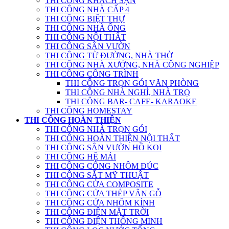
THI CÔNG KHÁCH SẠN
THI CÔNG NHÀ CẤP 4
THI CÔNG BIỆT THỰ
THI CÔNG NHÀ ỐNG
THI CÔNG NỘI THẤT
THI CÔNG SÂN VƯỜN
THI CÔNG TỪ ĐƯỜNG, NHÀ THỜ
THI CÔNG NHÀ XƯỞNG, NHÀ CÔNG NGHIỆP
THI CÔNG CÔNG TRÌNH
THI CÔNG TRỌN GÓI VĂN PHÒNG
THI CÔNG NHÀ NGHỈ, NHÀ TRỌ
THI CÔNG BAR- CAFE- KARAOKE
THI CÔNG HOMESTAY
THI CÔNG HOÀN THIỆN
THI CÔNG NHÀ TRỌN GÓI
THI CÔNG HOÀN THIỆN NỘI THẤT
THI CÔNG SÂN VƯỜN HỒ KOI
THI CÔNG HỆ MÁI
THI CÔNG CỔNG NHÔM ĐÚC
THI CÔNG SẮT MỸ THUẬT
THI CÔNG CỬA COMPOSITE
THI CÔNG CỬA THÉP VÂN GỖ
THI CÔNG CỬA NHÔM KÍNH
THI CÔNG ĐIỆN MẶT TRỜI
THI CÔNG ĐIỆN THÔNG MINH