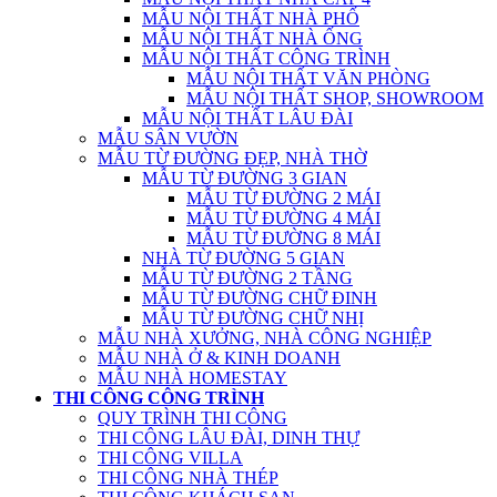
MẪU NỘI THẤT NHÀ PHỐ
MẪU NỘI THẤT NHÀ ỐNG
MẪU NỘI THẤT CÔNG TRÌNH
MẪU NỘI THẤT VĂN PHÒNG
MẪU NỘI THẤT SHOP, SHOWROOM
MẪU NỘI THẤT LÂU ĐÀI
MẪU SÂN VƯỜN
MẪU TỪ ĐƯỜNG ĐẸP, NHÀ THỜ
MẪU TỪ ĐƯỜNG 3 GIAN
MẪU TỪ ĐƯỜNG 2 MÁI
MẪU TỪ ĐƯỜNG 4 MÁI
MẪU TỪ ĐƯỜNG 8 MÁI
NHÀ TỪ ĐƯỜNG 5 GIAN
MẪU TỪ ĐƯỜNG 2 TẦNG
MẪU TỪ ĐƯỜNG CHỮ ĐINH
MẪU TỪ ĐƯỜNG CHỮ NHỊ
MẪU NHÀ XƯỞNG, NHÀ CÔNG NGHIỆP
MẪU NHÀ Ở & KINH DOANH
MẪU NHÀ HOMESTAY
THI CÔNG CÔNG TRÌNH
QUY TRÌNH THI CÔNG
THI CÔNG LÂU ĐÀI, DINH THỰ
THI CÔNG VILLA
THI CÔNG NHÀ THÉP