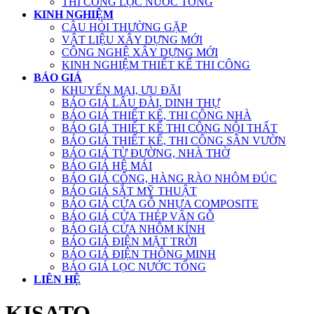
THI CÔNG LỌC NƯỚC TỔNG
KINH NGHIỆM
CÂU HỎI THƯỜNG GẶP
VẬT LIỆU XÂY DỰNG MỚI
CÔNG NGHỆ XÂY DỰNG MỚI
KINH NGHIỆM THIẾT KẾ THI CÔNG
BÁO GIÁ
KHUYẾN MẠI, ƯU ĐÃI
BÁO GIÁ LÂU ĐÀI, DINH THỰ
BÁO GIÁ THIẾT KẾ, THI CÔNG NHÀ
BÁO GIÁ THIẾT KẾ THI CÔNG NỘI THẤT
BÁO GIÁ THIẾT KẾ, THI CÔNG SÂN VƯỜN
BÁO GIÁ TỪ ĐƯỜNG, NHÀ THỜ
BÁO GIÁ HỆ MÁI
BÁO GIÁ CỔNG, HÀNG RÀO NHÔM ĐÚC
BÁO GIÁ SẮT MỸ THUẬT
BÁO GIÁ CỬA GỖ NHỰA COMPOSITE
BÁO GIÁ CỬA THÉP VÂN GỖ
BÁO GIÁ CỬA NHÔM KÍNH
BÁO GIÁ ĐIỆN MẶT TRỜI
BÁO GIÁ ĐIỆN THÔNG MINH
BÁO GIÁ LỌC NƯỚC TỔNG
LIÊN HỆ
KISATO