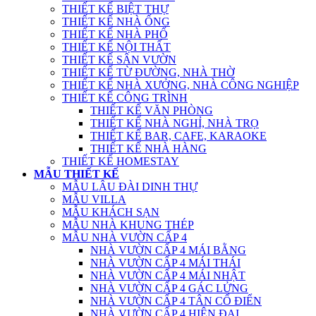
THIẾT KẾ BIỆT THỰ
THIẾT KẾ NHÀ ỐNG
THIẾT KẾ NHÀ PHỐ
THIẾT KẾ NỘI THẤT
THIẾT KẾ SÂN VƯỜN
THIẾT KẾ TỪ ĐƯỜNG, NHÀ THỜ
THIẾT KẾ NHÀ XƯỞNG, NHÀ CÔNG NGHIỆP
THIẾT KẾ CÔNG TRÌNH
THIẾT KẾ VĂN PHÒNG
THIẾT KẾ NHÀ NGHỈ, NHÀ TRỌ
THIẾT KẾ BAR, CAFE, KARAOKE
THIẾT KẾ NHÀ HÀNG
THIẾT KẾ HOMESTAY
MẪU THIẾT KẾ
MẪU LÂU ĐÀI DINH THỰ
MẪU VILLA
MẪU KHÁCH SẠN
MẪU NHÀ KHUNG THÉP
MẪU NHÀ VƯỜN CẤP 4
NHÀ VƯỜN CẤP 4 MÁI BẰNG
NHÀ VƯỜN CẤP 4 MÁI THÁI
NHÀ VƯỜN CẤP 4 MÁI NHẬT
NHÀ VƯỜN CẤP 4 GÁC LỬNG
NHÀ VƯỜN CẤP 4 TÂN CỔ ĐIỂN
NHÀ VƯỜN CẤP 4 HIỆN ĐẠI