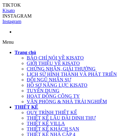
TIKTOK
Kisato
INSTAGRAM
Instagram
Menu
Trang chủ
BÁO CHÍ NÓI VỀ KISATO
GIỚI THIỆU VỀ KISATO
CHỨNG NHẬN, GIẢI THƯỞNG
LỊCH SỬ HÌNH THÀNH VÀ PHÁT TRIỂN
ĐỘI NGŨ NHÂN SỰ
HỒ SƠ NĂNG LỰC KISATO
TUYỂN DỤNG
HOẠT ĐỘNG CÔNG TY
VĂN PHÒNG & NHÀ TRẢI NGHIỆM
THIẾT KẾ
QUY TRÌNH THIẾT KẾ
THIẾT KẾ LÂU ĐÀI DINH THỰ
THIẾT KẾ VILLA
THIẾT KẾ KHÁCH SẠN
THIẾT KẾ NHÀ CẤP 4