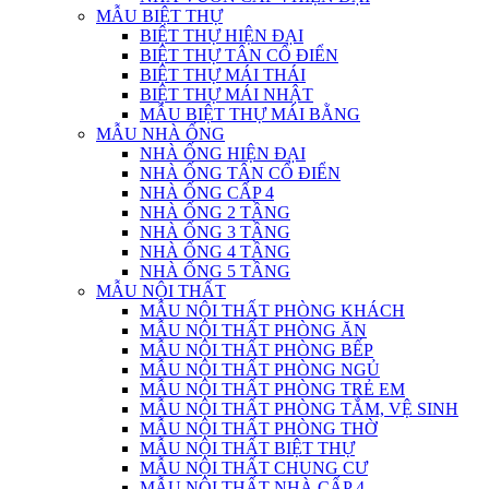
MẪU BIỆT THỰ
BIỆT THỰ HIỆN ĐẠI
BIỆT THỰ TÂN CỔ ĐIỂN
BIỆT THỰ MÁI THÁI
BIỆT THỰ MÁI NHẬT
MẪU BIỆT THỰ MÁI BẰNG
MẪU NHÀ ỐNG
NHÀ ỐNG HIỆN ĐẠI
NHÀ ỐNG TÂN CỔ ĐIỂN
NHÀ ỐNG CẤP 4
NHÀ ỐNG 2 TẦNG
NHÀ ỐNG 3 TẦNG
NHÀ ỐNG 4 TẦNG
NHÀ ỐNG 5 TẦNG
MẪU NỘI THẤT
MẪU NỘI THẤT PHÒNG KHÁCH
MẪU NỘI THẤT PHÒNG ĂN
MẪU NỘI THẤT PHÒNG BẾP
MẪU NỘI THẤT PHÒNG NGỦ
MẪU NỘI THẤT PHÒNG TRẺ EM
MẪU NỘI THẤT PHÒNG TẮM, VỆ SINH
MẪU NỘI THẤT PHÒNG THỜ
MẪU NỘI THẤT BIỆT THỰ
MẪU NỘI THẤT CHUNG CƯ
MẪU NỘI THẤT NHÀ CẤP 4