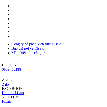
Công ty cổ phần kiến trúc Kisato
Báo chí nói về Kisato
Mẫu thiết kế – công trình
HOTLINE
0963459288
ZALO
Zalo
FACEBOOK
Kientruckisato
YOUTUBE
Kisato