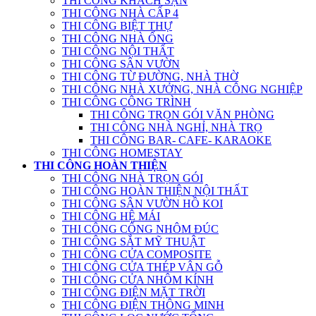
THI CÔNG KHÁCH SẠN
THI CÔNG NHÀ CẤP 4
THI CÔNG BIỆT THỰ
THI CÔNG NHÀ ỐNG
THI CÔNG NỘI THẤT
THI CÔNG SÂN VƯỜN
THI CÔNG TỪ ĐƯỜNG, NHÀ THỜ
THI CÔNG NHÀ XƯỞNG, NHÀ CÔNG NGHIỆP
THI CÔNG CÔNG TRÌNH
THI CÔNG TRỌN GÓI VĂN PHÒNG
THI CÔNG NHÀ NGHỈ, NHÀ TRỌ
THI CÔNG BAR- CAFE- KARAOKE
THI CÔNG HOMESTAY
THI CÔNG HOÀN THIỆN
THI CÔNG NHÀ TRỌN GÓI
THI CÔNG HOÀN THIỆN NỘI THẤT
THI CÔNG SÂN VƯỜN HỒ KOI
THI CÔNG HỆ MÁI
THI CÔNG CỔNG NHÔM ĐÚC
THI CÔNG SẮT MỸ THUẬT
THI CÔNG CỬA COMPOSITE
THI CÔNG CỬA THÉP VÂN GỖ
THI CÔNG CỬA NHÔM KÍNH
THI CÔNG ĐIỆN MẶT TRỜI
THI CÔNG ĐIỆN THÔNG MINH