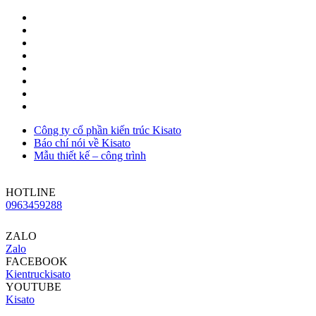
Công ty cổ phần kiến trúc Kisato
Báo chí nói về Kisato
Mẫu thiết kế – công trình
HOTLINE
0963459288
ZALO
Zalo
FACEBOOK
Kientruckisato
YOUTUBE
Kisato