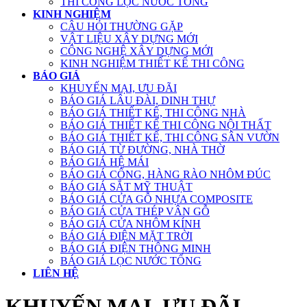
THI CÔNG LỌC NƯỚC TỔNG
KINH NGHIỆM
CÂU HỎI THƯỜNG GẶP
VẬT LIỆU XÂY DỰNG MỚI
CÔNG NGHỆ XÂY DỰNG MỚI
KINH NGHIỆM THIẾT KẾ THI CÔNG
BÁO GIÁ
KHUYẾN MẠI, ƯU ĐÃI
BÁO GIÁ LÂU ĐÀI, DINH THỰ
BÁO GIÁ THIẾT KẾ, THI CÔNG NHÀ
BÁO GIÁ THIẾT KẾ THI CÔNG NỘI THẤT
BÁO GIÁ THIẾT KẾ, THI CÔNG SÂN VƯỜN
BÁO GIÁ TỪ ĐƯỜNG, NHÀ THỜ
BÁO GIÁ HỆ MÁI
BÁO GIÁ CỔNG, HÀNG RÀO NHÔM ĐÚC
BÁO GIÁ SẮT MỸ THUẬT
BÁO GIÁ CỬA GỖ NHỰA COMPOSITE
BÁO GIÁ CỬA THÉP VÂN GỖ
BÁO GIÁ CỬA NHÔM KÍNH
BÁO GIÁ ĐIỆN MẶT TRỜI
BÁO GIÁ ĐIỆN THÔNG MINH
BÁO GIÁ LỌC NƯỚC TỔNG
LIÊN HỆ
KHUYẾN MẠI, ƯU ĐÃI