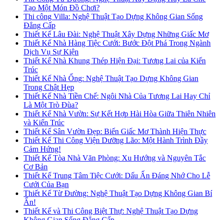
Tạo Một Món Đồ Chơi?
Thi công Villa: Nghệ Thuật Tạo Dựng Không Gian Sống
Đẳng Cấp
Thiết Kế Lâu Đài: Nghệ Thuật Xây Dựng Những Giấc Mơ
Thiết Kế Nhà Hàng Tiệc Cưới: Bước Đột Phá Trong Ngành
Dịch Vụ Sự Kiện
Thiết Kế Nhà Khung Thép Hiện Đại: Tương Lai của Kiến
Trúc
Thiết Kế Nhà Ống: Nghệ Thuật Tạo Dựng Không Gian
Trong Chật Hẹp
Thiết Kế Nhà Tiền Chế: Ngôi Nhà Của Tương Lai Hay Chỉ
Là Một Trò Đùa?
Thiết Kế Nhà Vườn: Sự Kết Hợp Hài Hòa Giữa Thiên Nhiên
và Kiến Trúc
Thiết Kế Sân Vườn Đẹp: Biến Giấc Mơ Thành Hiện Thực
Thiết Kế Thi Công Viện Dưỡng Lão: Một Hành Trình Đầy
Cảm Hứng!
Thiết Kế Tòa Nhà Văn Phòng: Xu Hướng và Nguyên Tắc
Cơ Bản
Thiết Kế Trung Tâm Tiệc Cưới: Dấu Ấn Đáng Nhớ Cho Lễ
Cưới Của Bạn
Thiết Kế Từ Đường: Nghệ Thuật Tạo Dựng Không Gian Bí
Ẩn!
Thiết Kế và Thi Công Biệt Thự: Nghệ Thuật Tạo Dựng
Không Gian Sống Đẳng Cấp