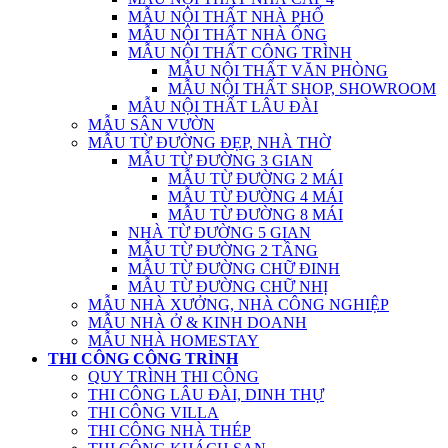
MẪU NỘI THẤT NHÀ PHỐ
MẪU NỘI THẤT NHÀ ỐNG
MẪU NỘI THẤT CÔNG TRÌNH
MẪU NỘI THẤT VĂN PHÒNG
MẪU NỘI THẤT SHOP, SHOWROOM
MẪU NỘI THẤT LÂU ĐÀI
MẪU SÂN VƯỜN
MẪU TỪ ĐƯỜNG ĐẸP, NHÀ THỜ
MẪU TỪ ĐƯỜNG 3 GIAN
MẪU TỪ ĐƯỜNG 2 MÁI
MẪU TỪ ĐƯỜNG 4 MÁI
MẪU TỪ ĐƯỜNG 8 MÁI
NHÀ TỪ ĐƯỜNG 5 GIAN
MẪU TỪ ĐƯỜNG 2 TẦNG
MẪU TỪ ĐƯỜNG CHỮ ĐINH
MẪU TỪ ĐƯỜNG CHỮ NHỊ
MẪU NHÀ XƯỞNG, NHÀ CÔNG NGHIỆP
MẪU NHÀ Ở & KINH DOANH
MẪU NHÀ HOMESTAY
THI CÔNG CÔNG TRÌNH
QUY TRÌNH THI CÔNG
THI CÔNG LÂU ĐÀI, DINH THỰ
THI CÔNG VILLA
THI CÔNG NHÀ THÉP