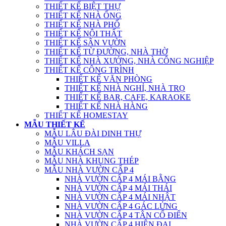
THIẾT KẾ BIỆT THỰ
THIẾT KẾ NHÀ ỐNG
THIẾT KẾ NHÀ PHỐ
THIẾT KẾ NỘI THẤT
THIẾT KẾ SÂN VƯỜN
THIẾT KẾ TỪ ĐƯỜNG, NHÀ THỜ
THIẾT KẾ NHÀ XƯỞNG, NHÀ CÔNG NGHIỆP
THIẾT KẾ CÔNG TRÌNH
THIẾT KẾ VĂN PHÒNG
THIẾT KẾ NHÀ NGHỈ, NHÀ TRỌ
THIẾT KẾ BAR, CAFE, KARAOKE
THIẾT KẾ NHÀ HÀNG
THIẾT KẾ HOMESTAY
MẪU THIẾT KẾ
MẪU LÂU ĐÀI DINH THỰ
MẪU VILLA
MẪU KHÁCH SẠN
MẪU NHÀ KHUNG THÉP
MẪU NHÀ VƯỜN CẤP 4
NHÀ VƯỜN CẤP 4 MÁI BẰNG
NHÀ VƯỜN CẤP 4 MÁI THÁI
NHÀ VƯỜN CẤP 4 MÁI NHẬT
NHÀ VƯỜN CẤP 4 GÁC LỬNG
NHÀ VƯỜN CẤP 4 TÂN CỔ ĐIỂN
NHÀ VƯỜN CẤP 4 HIỆN ĐẠI