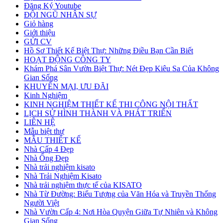
Đăng Ký Youtube
ĐỘI NGŨ NHÂN SỰ
Giỏ hàng
Giới thiệu
GỬI CV
Hồ Sơ Thiết Kế Biệt Thự: Những Điều Bạn Cần Biết
HOẠT ĐỘNG CÔNG TY
Khám Phá Sân Vườn Biệt Thự: Nét Đẹp Kiêu Sa Của Không
Gian Sống
KHUYẾN MẠI, ƯU ĐÃI
Kinh Nghiệm
KINH NGHIỆM THIẾT KẾ THI CÔNG NỘI THẤT
LỊCH SỬ HÌNH THÀNH VÀ PHÁT TRIỂN
LIÊN HỆ
Mẫu biệt thự
MẪU THIẾT KẾ
Nhà Cấp 4 Đẹp
Nhà Ống Đẹp
Nhà trải nghiệm kisato
Nhà Trải Nghiệm Kisato
Nhà trải nghiệm thực tế của KISATO
Nhà Từ Đường: Biểu Tượng của Văn Hóa và Truyền Thống
Người Việt
Nhà Vườn Cấp 4: Nơi Hòa Quyện Giữa Tự Nhiên và Không
Gian Sống