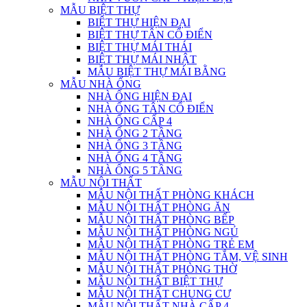
MẪU BIỆT THỰ
BIỆT THỰ HIỆN ĐẠI
BIỆT THỰ TÂN CỔ ĐIỂN
BIỆT THỰ MÁI THÁI
BIỆT THỰ MÁI NHẬT
MẪU BIỆT THỰ MÁI BẰNG
MẪU NHÀ ỐNG
NHÀ ỐNG HIỆN ĐẠI
NHÀ ỐNG TÂN CỔ ĐIỂN
NHÀ ỐNG CẤP 4
NHÀ ỐNG 2 TẦNG
NHÀ ỐNG 3 TẦNG
NHÀ ỐNG 4 TẦNG
NHÀ ỐNG 5 TẦNG
MẪU NỘI THẤT
MẪU NỘI THẤT PHÒNG KHÁCH
MẪU NỘI THẤT PHÒNG ĂN
MẪU NỘI THẤT PHÒNG BẾP
MẪU NỘI THẤT PHÒNG NGỦ
MẪU NỘI THẤT PHÒNG TRẺ EM
MẪU NỘI THẤT PHÒNG TẮM, VỆ SINH
MẪU NỘI THẤT PHÒNG THỜ
MẪU NỘI THẤT BIỆT THỰ
MẪU NỘI THẤT CHUNG CƯ
MẪU NỘI THẤT NHÀ CẤP 4