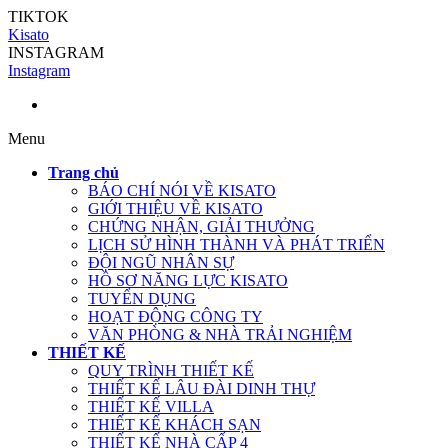
TIKTOK
Kisato
INSTAGRAM
Instagram
Menu
Trang chủ
BÁO CHÍ NÓI VỀ KISATO
GIỚI THIỆU VỀ KISATO
CHỨNG NHẬN, GIẢI THƯỞNG
LỊCH SỬ HÌNH THÀNH VÀ PHÁT TRIỂN
ĐỘI NGŨ NHÂN SỰ
HỒ SƠ NĂNG LỰC KISATO
TUYỂN DỤNG
HOẠT ĐỘNG CÔNG TY
VĂN PHÒNG & NHÀ TRẢI NGHIỆM
THIẾT KẾ
QUY TRÌNH THIẾT KẾ
THIẾT KẾ LÂU ĐÀI DINH THỰ
THIẾT KẾ VILLA
THIẾT KẾ KHÁCH SẠN
THIẾT KẾ NHÀ CẤP 4