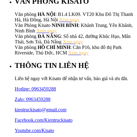
VĂN PHÒNG KISATO
Văn phòng
HÀ NỘI
: B1.4 LK09. VT20 Khu Đô Thị Thanh
Hà, Hà Đông, Hà Nội
Xem ngay
Văn Phòng Kisato
NINH BÌNH
: Khánh Trung, Yên Khánh,
Ninh Bình
Xem ngay
Văn phòng
ĐÀ NẴNG
: Số nhà 42, đường Khúc Hạo, Mân
Thái, Sơn Trà, Đà Nẵng
Xem ngay
Văn phòng
HỒ CHÍ MINH
: Căn P16, khu đô thị Park
Riverside, Thủ Đức, HCM
Xem ngay
THÔNG TIN LIÊN HỆ
Liên hệ ngay với Kisato để nhận tư vấn, báo giá và ưu đãi.
Hotline:
0963459288
Zalo: 0963459288
kientruckisato@gmail.com
Facebook.com/Kientruckisato
Youtube.com/Kisato