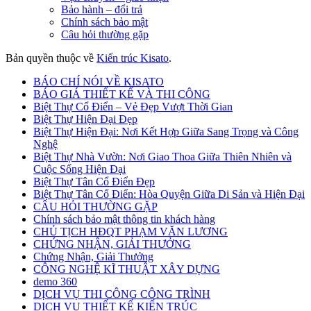
Bảo hành – đổi trả
Chính sách bảo mật
Câu hỏi thường gặp
Bản quyền thuộc về
Kiến trúc Kisato
.
BÁO CHÍ NÓI VỀ KISATO
BÁO GIÁ THIẾT KẾ VÀ THI CÔNG
Biệt Thự Cổ Điển – Vẻ Đẹp Vượt Thời Gian
Biệt Thự Hiện Đại Đẹp
Biệt Thự Hiện Đại: Nơi Kết Hợp Giữa Sang Trọng và Công
Nghệ
Biệt Thự Nhà Vườn: Nơi Giao Thoa Giữa Thiên Nhiên và
Cuộc Sống Hiện Đại
Biệt Thự Tân Cổ Điển Đẹp
Biệt Thự Tân Cổ Điển: Hòa Quyện Giữa Di Sản và Hiện Đại
CÂU HỎI THƯỜNG GẶP
Chính sách bảo mật thông tin khách hàng
CHỦ TỊCH HĐQT PHẠM VĂN LƯƠNG
CHỨNG NHẬN, GIẢI THƯỞNG
Chứng Nhận, Giải Thưởng
CÔNG NGHỆ KĨ THUẬT XÂY DỰNG
demo 360
DỊCH VỤ THI CÔNG CÔNG TRÌNH
DỊCH VỤ THIẾT KẾ KIẾN TRÚC