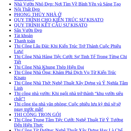
Nhà Vườn Nhỏ Đẹp: Nơi Tìm Về Bình Yên và Sáng Tạo
Nội Thất Đẹp
PHONG THỦY NHÀ Ở
QUY TRÌNH CHO KIẾN TRÚC SƯ KISATO
QUY TRÌNH KẾT CẤU SƯ KISATO
Sân Vườn Đẹp
Tài khoản
Thanh toán
Thi Công Lâu Đài: Khi Kiến Trúc Trở Thành Cuộc Phiêu
Lưu!
Thi Công Nhà Hàng Tiệc Cưới: Sự Tinh Tế Trong Từng Chi
Tiết
Thi Công Nhà Khung Thép Hiện Đại
Thi Công Nhà Ống: Khám Phá Dịch Vụ Từ Kiến Trúc
Kisato
Thi Công Nhà Thờ: Nghệ Thuật Xây Dựng và Ý Nghĩa Tâm
Linh
Thi công nhà vườn: Khi ngôi nhà trở thành “khu vườn siêu
chất”!
Thi công tòa nhà văn phòng: Cuộc phiêu lưu kỳ thú sờ sờ
ngay trước mắt!
THI CÔNG TRỌN GÓI
Thi Công Trung Tâm Tiệc Cưới: Nghệ Thuật Từ Ý Tưởng
Đến Hiện Thực
Thi Công Từ Đường: Nghệ Thuật Xây Dựng Hay Là Chế