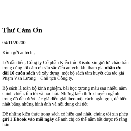
Thư Cảm Ơn
04/11/2020
0
Kính gửi anh/chị,
Lời đầu tiên, Công ty Cổ phần Kiến trúc Kisato xin gửi lời chào trân
trọng cùng lời cảm ơn sâu sắc đến anh/chị khi tham gia
nhận ưu
đãi 16 cuốn sách
về xây dựng, một bộ sách tâm huyết của tác giả
Phạm Văn Lương – Chủ tịch Công ty.
Bộ sách là toàn bộ kinh nghiệm, bài học xương máu sau nhiều năm
chinh chiến, tìm tòi và học hỏi. Những kiến thức chuyên ngành
trong đó đều được tác giả diễn giải theo một cách ngắn gọn, dễ hiểu
nhất bằng những hình ảnh và nội dung chi tiết.
Để những kiến thức trong sách có hiệu quả nhất, chúng tôi xin phép
gửi 1 Ebook vào mỗi ngày
để anh chị có thể nắm bắt được rõ ràng
hơn.