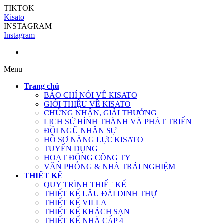
TIKTOK
Kisato
INSTAGRAM
Instagram
Menu
Trang chủ
BÁO CHÍ NÓI VỀ KISATO
GIỚI THIỆU VỀ KISATO
CHỨNG NHẬN, GIẢI THƯỞNG
LỊCH SỬ HÌNH THÀNH VÀ PHÁT TRIỂN
ĐỘI NGŨ NHÂN SỰ
HỒ SƠ NĂNG LỰC KISATO
TUYỂN DỤNG
HOẠT ĐỘNG CÔNG TY
VĂN PHÒNG & NHÀ TRẢI NGHIỆM
THIẾT KẾ
QUY TRÌNH THIẾT KẾ
THIẾT KẾ LÂU ĐÀI DINH THỰ
THIẾT KẾ VILLA
THIẾT KẾ KHÁCH SẠN
THIẾT KẾ NHÀ CẤP 4