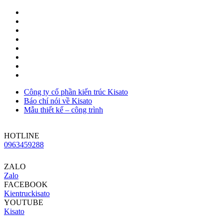
Công ty cổ phần kiến trúc Kisato
Báo chí nói về Kisato
Mẫu thiết kế – công trình
HOTLINE
0963459288
ZALO
Zalo
FACEBOOK
Kientruckisato
YOUTUBE
Kisato