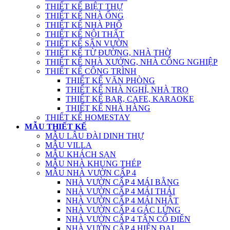
THIẾT KẾ BIỆT THỰ
THIẾT KẾ NHÀ ỐNG
THIẾT KẾ NHÀ PHỐ
THIẾT KẾ NỘI THẤT
THIẾT KẾ SÂN VƯỜN
THIẾT KẾ TỪ ĐƯỜNG, NHÀ THỜ
THIẾT KẾ NHÀ XƯỞNG, NHÀ CÔNG NGHIỆP
THIẾT KẾ CÔNG TRÌNH
THIẾT KẾ VĂN PHÒNG
THIẾT KẾ NHÀ NGHỈ, NHÀ TRỌ
THIẾT KẾ BAR, CAFE, KARAOKE
THIẾT KẾ NHÀ HÀNG
THIẾT KẾ HOMESTAY
MẪU THIẾT KẾ
MẪU LÂU ĐÀI DINH THỰ
MẪU VILLA
MẪU KHÁCH SẠN
MẪU NHÀ KHUNG THÉP
MẪU NHÀ VƯỜN CẤP 4
NHÀ VƯỜN CẤP 4 MÁI BẰNG
NHÀ VƯỜN CẤP 4 MÁI THÁI
NHÀ VƯỜN CẤP 4 MÁI NHẬT
NHÀ VƯỜN CẤP 4 GÁC LỬNG
NHÀ VƯỜN CẤP 4 TÂN CỔ ĐIỂN
NHÀ VƯỜN CẤP 4 HIỆN ĐẠI