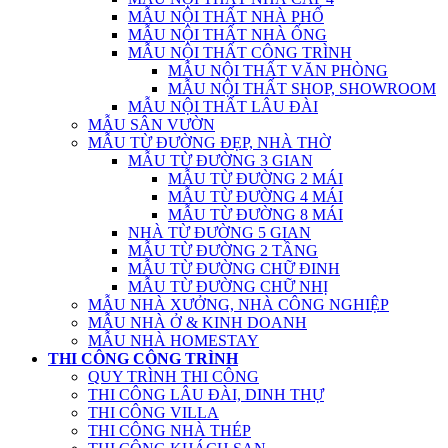
MẪU NỘI THẤT NHÀ PHỐ
MẪU NỘI THẤT NHÀ ỐNG
MẪU NỘI THẤT CÔNG TRÌNH
MẪU NỘI THẤT VĂN PHÒNG
MẪU NỘI THẤT SHOP, SHOWROOM
MẪU NỘI THẤT LÂU ĐÀI
MẪU SÂN VƯỜN
MẪU TỪ ĐƯỜNG ĐẸP, NHÀ THỜ
MẪU TỪ ĐƯỜNG 3 GIAN
MẪU TỪ ĐƯỜNG 2 MÁI
MẪU TỪ ĐƯỜNG 4 MÁI
MẪU TỪ ĐƯỜNG 8 MÁI
NHÀ TỪ ĐƯỜNG 5 GIAN
MẪU TỪ ĐƯỜNG 2 TẦNG
MẪU TỪ ĐƯỜNG CHỮ ĐINH
MẪU TỪ ĐƯỜNG CHỮ NHỊ
MẪU NHÀ XƯỞNG, NHÀ CÔNG NGHIỆP
MẪU NHÀ Ở & KINH DOANH
MẪU NHÀ HOMESTAY
THI CÔNG CÔNG TRÌNH
QUY TRÌNH THI CÔNG
THI CÔNG LÂU ĐÀI, DINH THỰ
THI CÔNG VILLA
THI CÔNG NHÀ THÉP