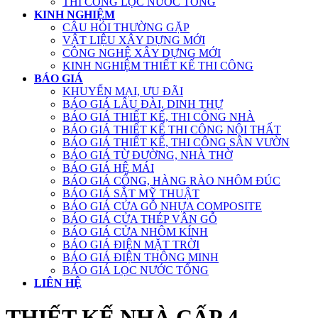
THI CÔNG LỌC NƯỚC TỔNG
KINH NGHIỆM
CÂU HỎI THƯỜNG GẶP
VẬT LIỆU XÂY DỰNG MỚI
CÔNG NGHỆ XÂY DỰNG MỚI
KINH NGHIỆM THIẾT KẾ THI CÔNG
BÁO GIÁ
KHUYẾN MẠI, ƯU ĐÃI
BÁO GIÁ LÂU ĐÀI, DINH THỰ
BÁO GIÁ THIẾT KẾ, THI CÔNG NHÀ
BÁO GIÁ THIẾT KẾ THI CÔNG NỘI THẤT
BÁO GIÁ THIẾT KẾ, THI CÔNG SÂN VƯỜN
BÁO GIÁ TỪ ĐƯỜNG, NHÀ THỜ
BÁO GIÁ HỆ MÁI
BÁO GIÁ CỔNG, HÀNG RÀO NHÔM ĐÚC
BÁO GIÁ SẮT MỸ THUẬT
BÁO GIÁ CỬA GỖ NHỰA COMPOSITE
BÁO GIÁ CỬA THÉP VÂN GỖ
BÁO GIÁ CỬA NHÔM KÍNH
BÁO GIÁ ĐIỆN MẶT TRỜI
BÁO GIÁ ĐIỆN THÔNG MINH
BÁO GIÁ LỌC NƯỚC TỔNG
LIÊN HỆ
THIẾT KẾ NHÀ CẤP 4