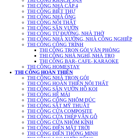
THI CÔNG KHÁCH SẠN
THI CÔNG NHÀ CẤP 4
THI CÔNG BIỆT THỰ
THI CÔNG NHÀ ỐNG
THI CÔNG NỘI THẤT
THI CÔNG SÂN VƯỜN
THI CÔNG TỪ ĐƯỜNG, NHÀ THỜ
THI CÔNG NHÀ XƯỞNG, NHÀ CÔNG NGHIỆP
THI CÔNG CÔNG TRÌNH
THI CÔNG TRỌN GÓI VĂN PHÒNG
THI CÔNG NHÀ NGHỈ, NHÀ TRỌ
THI CÔNG BAR- CAFE- KARAOKE
THI CÔNG HOMESTAY
THI CÔNG HOÀN THIỆN
THI CÔNG NHÀ TRỌN GÓI
THI CÔNG HOÀN THIỆN NỘI THẤT
THI CÔNG SÂN VƯỜN HỒ KOI
THI CÔNG HỆ MÁI
THI CÔNG CỔNG NHÔM ĐÚC
THI CÔNG SẮT MỸ THUẬT
THI CÔNG CỬA COMPOSITE
THI CÔNG CỬA THÉP VÂN GỖ
THI CÔNG CỬA NHÔM KÍNH
THI CÔNG ĐIỆN MẶT TRỜI
THI CÔNG ĐIỆN THÔNG MINH