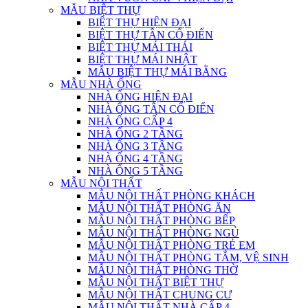
MẪU BIỆT THỰ
BIỆT THỰ HIỆN ĐẠI
BIỆT THỰ TÂN CỔ ĐIỂN
BIỆT THỰ MÁI THÁI
BIỆT THỰ MÁI NHẬT
MẪU BIỆT THỰ MÁI BẰNG
MẪU NHÀ ỐNG
NHÀ ỐNG HIỆN ĐẠI
NHÀ ỐNG TÂN CỔ ĐIỂN
NHÀ ỐNG CẤP 4
NHÀ ỐNG 2 TẦNG
NHÀ ỐNG 3 TẦNG
NHÀ ỐNG 4 TẦNG
NHÀ ỐNG 5 TẦNG
MẪU NỘI THẤT
MẪU NỘI THẤT PHÒNG KHÁCH
MẪU NỘI THẤT PHÒNG ĂN
MẪU NỘI THẤT PHÒNG BẾP
MẪU NỘI THẤT PHÒNG NGỦ
MẪU NỘI THẤT PHÒNG TRẺ EM
MẪU NỘI THẤT PHÒNG TẮM, VỆ SINH
MẪU NỘI THẤT PHÒNG THỜ
MẪU NỘI THẤT BIỆT THỰ
MẪU NỘI THẤT CHUNG CƯ
MẪU NỘI THẤT NHÀ CẤP 4