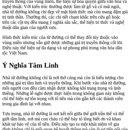
truyền thống của vùng miền, thể hiện sự hòa quyện giữa văn hóa và
nghệ thuật. Với kiến trúc thường được làm từ gỗ và có mái ngói,
nhà từ đường không chỉ đẹp về mặt hình thức mà còn mang đậm giá
trị tinh thần. Thường thì, các chi tiết chạm khắc trên cửa gỗ hoặc
trên các cột trụ đều mang ý nghĩa sâu sắc, thể hiện tri thức và nghệ
thuật dân gian của người xưa.
Hình thức kiến trúc của từ đường có thể thay đổi tùy thuộc vào
vùng miền nhưng vẫn giữ được những giá trị truyền thông cốt lõi.
Điều này thể hiện sự đa dạng và sự phong phú trong văn hóa dân
tộc Việt Nam.
Ý Nghĩa Tâm Linh
Nhà từ đường không chỉ là nơi thờ cúng mà còn là biểu tượng cho
những giá trị tâm linh và truyền thống. Khi bước vào nhà từ đường,
mỗi người con đều cảm nhận được không khí trang trọng và linh
thiêng. Những lễ nghi được thực hiện trong không gian này không
chỉ thể hiện sự tôn trọng với tổ tiên mà còn gắn kết các thành viên
trong gia đình lại với nhau.
Tựu trung, nhà từ đường là nơi kết nối giữa thế giới trần thế và thế
giới tâm linh, nơi mà con cháu có thể bày tỏ lòng biết ơn và khao
khát sự bảo vệ của tổ tiên. Điều này tạo ra một khái niệm về gia
đình không chỉ là mối quan hệ huyết thống mà còn là sự tiếp nối của