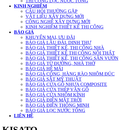
THI CÔNG LỌC NƯỚC TỔNG
KINH NGHIỆM
CÂU HỎI THƯỜNG GẶP
VẬT LIỆU XÂY DỰNG MỚI
CÔNG NGHỆ XÂY DỰNG MỚI
KINH NGHIỆM THIẾT KẾ THI CÔNG
BÁO GIÁ
KHUYẾN MẠI, ƯU ĐÃI
BÁO GIÁ LÂU ĐÀI, DINH THỰ
BÁO GIÁ THIẾT KẾ, THI CÔNG NHÀ
BÁO GIÁ THIẾT KẾ THI CÔNG NỘI THẤT
BÁO GIÁ THIẾT KẾ, THI CÔNG SÂN VƯỜN
BÁO GIÁ TỪ ĐƯỜNG, NHÀ THỜ
BÁO GIÁ HỆ MÁI
BÁO GIÁ CỔNG, HÀNG RÀO NHÔM ĐÚC
BÁO GIÁ SẮT MỸ THUẬT
BÁO GIÁ CỬA GỖ NHỰA COMPOSITE
BÁO GIÁ CỬA THÉP VÂN GỖ
BÁO GIÁ CỬA NHÔM KÍNH
BÁO GIÁ ĐIỆN MẶT TRỜI
BÁO GIÁ ĐIỆN THÔNG MINH
BÁO GIÁ LỌC NƯỚC TỔNG
LIÊN HỆ
KISATO