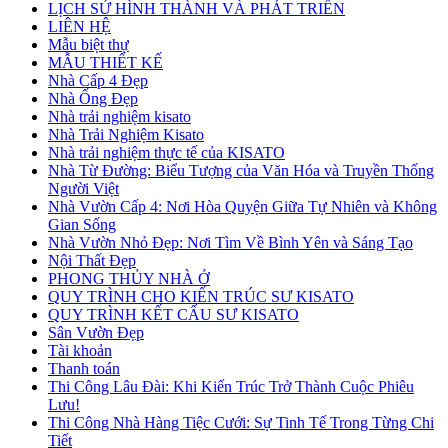
LỊCH SỬ HÌNH THÀNH VÀ PHÁT TRIỂN
LIÊN HỆ
Mẫu biệt thự
MẪU THIẾT KẾ
Nhà Cấp 4 Đẹp
Nhà Ống Đẹp
Nhà trải nghiệm kisato
Nhà Trải Nghiệm Kisato
Nhà trải nghiệm thực tế của KISATO
Nhà Từ Đường: Biểu Tượng của Văn Hóa và Truyền Thống
Người Việt
Nhà Vườn Cấp 4: Nơi Hòa Quyện Giữa Tự Nhiên và Không
Gian Sống
Nhà Vườn Nhỏ Đẹp: Nơi Tìm Về Bình Yên và Sáng Tạo
Nội Thất Đẹp
PHONG THỦY NHÀ Ở
QUY TRÌNH CHO KIẾN TRÚC SƯ KISATO
QUY TRÌNH KẾT CẤU SƯ KISATO
Sân Vườn Đẹp
Tài khoản
Thanh toán
Thi Công Lâu Đài: Khi Kiến Trúc Trở Thành Cuộc Phiêu
Lưu!
Thi Công Nhà Hàng Tiệc Cưới: Sự Tinh Tế Trong Từng Chi
Tiết