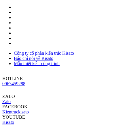
Công ty cổ phần kiến trúc Kisato
Báo chí nói về Kisato
Mẫu thiết kế – công trình
HOTLINE
0963459288
ZALO
Zalo
FACEBOOK
Kientruckisato
YOUTUBE
Kisato