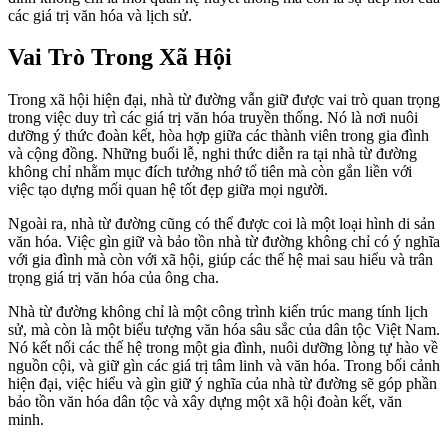
các giá trị văn hóa và lịch sử.
Vai Trò Trong Xã Hội
Trong xã hội hiện đại, nhà từ đường vẫn giữ được vai trò quan trọng
trong việc duy trì các giá trị văn hóa truyền thống. Nó là nơi nuôi
dưỡng ý thức đoàn kết, hòa hợp giữa các thành viên trong gia đình
và cộng đồng. Những buổi lễ, nghi thức diễn ra tại nhà từ đường
không chỉ nhằm mục đích tưởng nhớ tổ tiên mà còn gắn liền với
việc tạo dựng mối quan hệ tốt đẹp giữa mọi người.
Ngoài ra, nhà từ đường cũng có thể được coi là một loại hình di sản
văn hóa. Việc gìn giữ và bảo tồn nhà từ đường không chỉ có ý nghĩa
với gia đình mà còn với xã hội, giúp các thế hệ mai sau hiểu và trân
trọng giá trị văn hóa của ông cha.
Nhà từ đường không chỉ là một công trình kiến trúc mang tính lịch
sử, mà còn là một biểu tượng văn hóa sâu sắc của dân tộc Việt Nam.
Nó kết nối các thế hệ trong một gia đình, nuôi dưỡng lòng tự hào về
nguồn cội, và giữ gìn các giá trị tâm linh và văn hóa. Trong bối cảnh
hiện đại, việc hiểu và gìn giữ ý nghĩa của nhà từ đường sẽ góp phần
bảo tồn văn hóa dân tộc và xây dựng một xã hội đoàn kết, văn
minh.