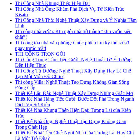
Thi Công Nhà Khung Thép Hiện Đại
Thi Công Nhà Ống: Khám Phá Dịch Vụ Từ Kiến Trúc
Kisato
Thi Công Nhà Thờ: Nghệ Thuật Xây Dựng và Ý Nghĩa Tâm
Linh
Thi công nhà vườn: Khi ngôi nhà trở thành “khu vườn siêu
chất”!
Thi công tòa nhà văn phòng: Cuộc phiêu lưu kỳ thú sờ sờ
ngay trước mắt!
THI CÔNG TRỌN GÓI
Thi Công Trung Tâm Tiệc Cưới: Nghệ Thuật Từ Ý Tưởng
Đến Hiện Thực
Thi Công Từ Đường: Nghệ Thuật Xây Dựng Hay Là Chế
Tạo Một Món Đồ Chơi?
Thi công Villa: Nghệ Thuật Tạo Dựng Không Gian Sống
Đẳng Cấp
Thiết Kế Lâu Đài: Nghệ Thuật Xây Dựng Những Giấc Mơ
Thiết Kế Nhà Hàng Tiệc Cưới: Bước Đột Phá Trong Ngành
Dịch Vụ Sự Kiện
Thiết Kế Nhà Khung Thép Hiện Đại: Tương Lai của Kiến
Trúc
Thiết Kế Nhà Ống: Nghệ Thuật Tạo Dựng Không Gian
Trong Chật Hẹp
Thiết Kế Nhà Tiền Chế: Ngôi Nhà Của Tương Lai Hay Chỉ
Là Một Trò Đùa?