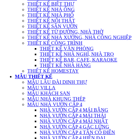
THIẾT KẾ BIỆT THỰ
THIẾT KẾ NHÀ ỐNG
THIẾT KẾ NHÀ PHỐ
THIẾT KẾ NỘI THẤT
THIẾT KẾ SÂN VƯỜN
THIẾT KẾ TỪ ĐƯỜNG, NHÀ THỜ
THIẾT KẾ NHÀ XƯỞNG, NHÀ CÔNG NGHIỆP
THIẾT KẾ CÔNG TRÌNH
THIẾT KẾ VĂN PHÒNG
THIẾT KẾ NHÀ NGHỈ, NHÀ TRỌ
THIẾT KẾ BAR, CAFE, KARAOKE
THIẾT KẾ NHÀ HÀNG
THIẾT KẾ HOMESTAY
MẪU THIẾT KẾ
MẪU LÂU ĐÀI DINH THỰ
MẪU VILLA
MẪU KHÁCH SẠN
MẪU NHÀ KHUNG THÉP
MẪU NHÀ VƯỜN CẤP 4
NHÀ VƯỜN CẤP 4 MÁI BẰNG
NHÀ VƯỜN CẤP 4 MÁI THÁI
NHÀ VƯỜN CẤP 4 MÁI NHẬT
NHÀ VƯỜN CẤP 4 GÁC LỬNG
NHÀ VƯỜN CẤP 4 TÂN CỔ ĐIỂN
NHÀ VƯỜN CẤP 4 HIỆN ĐẠI