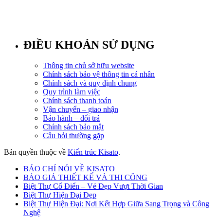
ĐIỀU KHOẢN SỬ DỤNG
Thông tin chủ sở hữu website
Chính sách bảo vệ thông tin cá nhân
Chính sách và quy định chung
Quy trình làm việc
Chính sách thanh toán
Vận chuyển – giao nhận
Bảo hành – đổi trả
Chính sách bảo mật
Câu hỏi thường gặp
Bản quyền thuộc về
Kiến trúc Kisato
.
BÁO CHÍ NÓI VỀ KISATO
BÁO GIÁ THIẾT KẾ VÀ THI CÔNG
Biệt Thự Cổ Điển – Vẻ Đẹp Vượt Thời Gian
Biệt Thự Hiện Đại Đẹp
Biệt Thự Hiện Đại: Nơi Kết Hợp Giữa Sang Trọng và Công
Nghệ