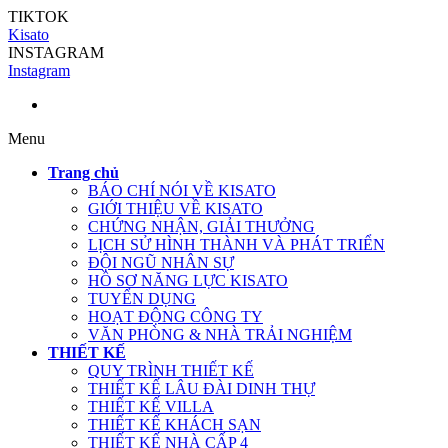
TIKTOK
Kisato
INSTAGRAM
Instagram
Menu
Trang chủ
BÁO CHÍ NÓI VỀ KISATO
GIỚI THIỆU VỀ KISATO
CHỨNG NHẬN, GIẢI THƯỞNG
LỊCH SỬ HÌNH THÀNH VÀ PHÁT TRIỂN
ĐỘI NGŨ NHÂN SỰ
HỒ SƠ NĂNG LỰC KISATO
TUYỂN DỤNG
HOẠT ĐỘNG CÔNG TY
VĂN PHÒNG & NHÀ TRẢI NGHIỆM
THIẾT KẾ
QUY TRÌNH THIẾT KẾ
THIẾT KẾ LÂU ĐÀI DINH THỰ
THIẾT KẾ VILLA
THIẾT KẾ KHÁCH SẠN
THIẾT KẾ NHÀ CẤP 4