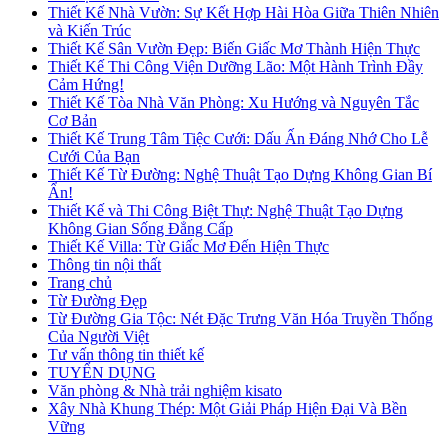
Thiết Kế Nhà Vườn: Sự Kết Hợp Hài Hòa Giữa Thiên Nhiên
và Kiến Trúc
Thiết Kế Sân Vườn Đẹp: Biến Giấc Mơ Thành Hiện Thực
Thiết Kế Thi Công Viện Dưỡng Lão: Một Hành Trình Đầy
Cảm Hứng!
Thiết Kế Tòa Nhà Văn Phòng: Xu Hướng và Nguyên Tắc
Cơ Bản
Thiết Kế Trung Tâm Tiệc Cưới: Dấu Ấn Đáng Nhớ Cho Lễ
Cưới Của Bạn
Thiết Kế Từ Đường: Nghệ Thuật Tạo Dựng Không Gian Bí
Ẩn!
Thiết Kế và Thi Công Biệt Thự: Nghệ Thuật Tạo Dựng
Không Gian Sống Đẳng Cấp
Thiết Kế Villa: Từ Giấc Mơ Đến Hiện Thực
Thông tin nội thất
Trang chủ
Từ Đường Đẹp
Từ Đường Gia Tộc: Nét Đặc Trưng Văn Hóa Truyền Thống
Của Người Việt
Tư vấn thông tin thiết kế
TUYỂN DỤNG
Văn phòng & Nhà trải nghiệm kisato
Xây Nhà Khung Thép: Một Giải Pháp Hiện Đại Và Bền
Vững