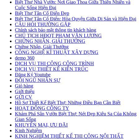
Biệt Thự Nhà Vườn: Nơi Giao Thoa Giữa Thiên Nhiên và
Cuộc Sống Hiện Đại
Biệt Thự Tân Cổ Điển Đẹp
Biệt Thự Tân Cổ Điển: Hòa Quyện Giữa Di Sản và Hiện Đại
CÂU HỎI THƯỜNG GẶP
Chính sách bảo mật thông tin khách hàng
CHỦ TỊCH HĐQT PHẠM VĂN LƯƠNG
CHỨNG NHẬN, GIẢI THƯỞNG
Chứng Nhận, Giải Thưởng
CÔNG NGHỆ KĨ THUẬT XÂY DỰNG
demo 360
DỊCH VỤ THI CÔNG CÔNG TRÌNH
DỊCH VỤ THIẾT KẾ KIẾN TRÚC
Đăng Ký Youtube
ĐỘI NGŨ NHÂN SỰ
Giỏ hàng
Giới thiệu
GỬI CV
Hồ Sơ Thiết Kế Biệt Thự: Những Điều Bạn Cần Biết
HOẠT ĐỘNG CÔNG TY
Khám Phá Sân Vườn Biệt Thự: Nét Đẹp Kiêu Sa Của Không
Gian Sống
KHUYẾN MẠI, ƯU ĐÃI
Kinh Nghiệm
KINH NGHIỆM THIẾT KẾ THI CÔNG NỘI THẤT