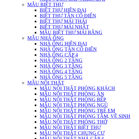
MẪU BIỆT THỰ
BIỆT THỰ HIỆN ĐẠI
BIỆT THỰ TÂN CỔ ĐIỂN
BIỆT THỰ MÁI THÁI
BIỆT THỰ MÁI NHẬT
MẪU BIỆT THỰ MÁI BẰNG
MẪU NHÀ ỐNG
NHÀ ỐNG HIỆN ĐẠI
NHÀ ỐNG TÂN CỔ ĐIỂN
NHÀ ỐNG CẤP 4
NHÀ ỐNG 2 TẦNG
NHÀ ỐNG 3 TẦNG
NHÀ ỐNG 4 TẦNG
NHÀ ỐNG 5 TẦNG
MẪU NỘI THẤT
MẪU NỘI THẤT PHÒNG KHÁCH
MẪU NỘI THẤT PHÒNG ĂN
MẪU NỘI THẤT PHÒNG BẾP
MẪU NỘI THẤT PHÒNG NGỦ
MẪU NỘI THẤT PHÒNG TRẺ EM
MẪU NỘI THẤT PHÒNG TẮM, VỆ SINH
MẪU NỘI THẤT PHÒNG THỜ
MẪU NỘI THẤT BIỆT THỰ
MẪU NỘI THẤT CHUNG CƯ
MẪU NỘI THẤT NHÀ CẤP 4