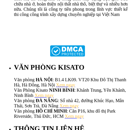
chữa nhà ở, hoàn thiện nội thất nhà thô, biệt thự và nhiều hơn
nữa. Chúng tôi là công ty tiên phong trong lĩnh vực thiết kế
thi công công trình xây dựng chuyên nghiệp tại Việt Nam
VĂN PHÒNG KISATO
Văn phòng
HÀ NỘI
: B1.4 LK09. VT20 Khu Đô Thị Thanh
Hà, Hà Đông, Hà Nội
Xem ngay
Văn Phòng Kisato
NINH BÌNH
: Khánh Trung, Yên Khánh,
Ninh Bình
Xem ngay
Văn phòng
ĐÀ NẴNG
: Số nhà 42, đường Khúc Hạo, Mân
Thái, Sơn Trà, Đà Nẵng
Xem ngay
Văn phòng
HỒ CHÍ MINH
: Căn P16, khu đô thị Park
Riverside, Thủ Đức, HCM
Xem ngay
THÔNG TIN LIÊN HỆ