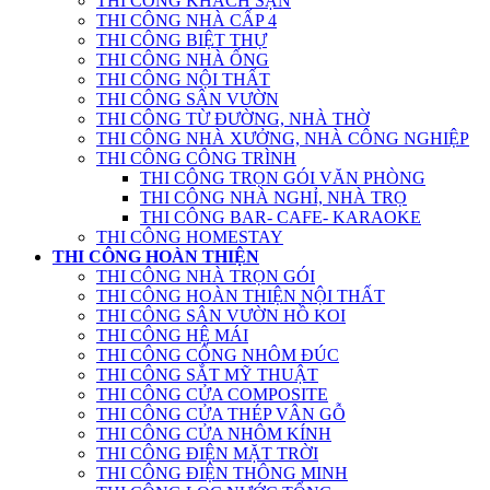
THI CÔNG KHÁCH SẠN
THI CÔNG NHÀ CẤP 4
THI CÔNG BIỆT THỰ
THI CÔNG NHÀ ỐNG
THI CÔNG NỘI THẤT
THI CÔNG SÂN VƯỜN
THI CÔNG TỪ ĐƯỜNG, NHÀ THỜ
THI CÔNG NHÀ XƯỞNG, NHÀ CÔNG NGHIỆP
THI CÔNG CÔNG TRÌNH
THI CÔNG TRỌN GÓI VĂN PHÒNG
THI CÔNG NHÀ NGHỈ, NHÀ TRỌ
THI CÔNG BAR- CAFE- KARAOKE
THI CÔNG HOMESTAY
THI CÔNG HOÀN THIỆN
THI CÔNG NHÀ TRỌN GÓI
THI CÔNG HOÀN THIỆN NỘI THẤT
THI CÔNG SÂN VƯỜN HỒ KOI
THI CÔNG HỆ MÁI
THI CÔNG CỔNG NHÔM ĐÚC
THI CÔNG SẮT MỸ THUẬT
THI CÔNG CỬA COMPOSITE
THI CÔNG CỬA THÉP VÂN GỖ
THI CÔNG CỬA NHÔM KÍNH
THI CÔNG ĐIỆN MẶT TRỜI
THI CÔNG ĐIỆN THÔNG MINH