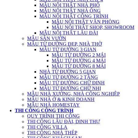
MẪU NỘI THẤT NHÀ PHỐ
MẪU NỘI THẤT NHÀ ỐNG
MẪU NỘI THẤT CÔNG TRÌNH
MẪU NỘI THẤT VĂN PHÒNG
MẪU NỘI THẤT SHOP, SHOWROOM
MẪU NỘI THẤT LÂU ĐÀI
MẪU SÂN VƯỜN
MẪU TỪ ĐƯỜNG ĐẸP, NHÀ THỜ
MẪU TỪ ĐƯỜNG 3 GIAN
MẪU TỪ ĐƯỜNG 2 MÁI
MẪU TỪ ĐƯỜNG 4 MÁI
MẪU TỪ ĐƯỜNG 8 MÁI
NHÀ TỪ ĐƯỜNG 5 GIAN
MẪU TỪ ĐƯỜNG 2 TẦNG
MẪU TỪ ĐƯỜNG CHỮ ĐINH
MẪU TỪ ĐƯỜNG CHỮ NHỊ
MẪU NHÀ XƯỞNG, NHÀ CÔNG NGHIỆP
MẪU NHÀ Ở & KINH DOANH
MẪU NHÀ HOMESTAY
THI CÔNG CÔNG TRÌNH
QUY TRÌNH THI CÔNG
THI CÔNG LÂU ĐÀI, DINH THỰ
THI CÔNG VILLA
THI CÔNG NHÀ THÉP