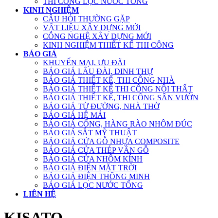
THI CÔNG LỌC NƯỚC TỔNG
KINH NGHIỆM
CÂU HỎI THƯỜNG GẶP
VẬT LIỆU XÂY DỰNG MỚI
CÔNG NGHỆ XÂY DỰNG MỚI
KINH NGHIỆM THIẾT KẾ THI CÔNG
BÁO GIÁ
KHUYẾN MẠI, ƯU ĐÃI
BÁO GIÁ LÂU ĐÀI, DINH THỰ
BÁO GIÁ THIẾT KẾ, THI CÔNG NHÀ
BÁO GIÁ THIẾT KẾ THI CÔNG NỘI THẤT
BÁO GIÁ THIẾT KẾ, THI CÔNG SÂN VƯỜN
BÁO GIÁ TỪ ĐƯỜNG, NHÀ THỜ
BÁO GIÁ HỆ MÁI
BÁO GIÁ CỔNG, HÀNG RÀO NHÔM ĐÚC
BÁO GIÁ SẮT MỸ THUẬT
BÁO GIÁ CỬA GỖ NHỰA COMPOSITE
BÁO GIÁ CỬA THÉP VÂN GỖ
BÁO GIÁ CỬA NHÔM KÍNH
BÁO GIÁ ĐIỆN MẶT TRỜI
BÁO GIÁ ĐIỆN THÔNG MINH
BÁO GIÁ LỌC NƯỚC TỔNG
LIÊN HỆ
KISATO