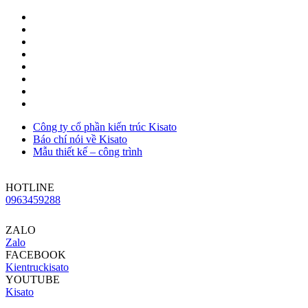
Công ty cổ phần kiến trúc Kisato
Báo chí nói về Kisato
Mẫu thiết kế – công trình
HOTLINE
0963459288
ZALO
Zalo
FACEBOOK
Kientruckisato
YOUTUBE
Kisato