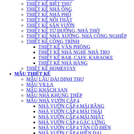
THIẾT KẾ BIỆT THỰ
THIẾT KẾ NHÀ ỐNG
THIẾT KẾ NHÀ PHỐ
THIẾT KẾ NỘI THẤT
THIẾT KẾ SÂN VƯỜN
THIẾT KẾ TỪ ĐƯỜNG, NHÀ THỜ
THIẾT KẾ NHÀ XƯỞNG, NHÀ CÔNG NGHIỆP
THIẾT KẾ CÔNG TRÌNH
THIẾT KẾ VĂN PHÒNG
THIẾT KẾ NHÀ NGHỈ, NHÀ TRỌ
THIẾT KẾ BAR, CAFE, KARAOKE
THIẾT KẾ NHÀ HÀNG
THIẾT KẾ HOMESTAY
MẪU THIẾT KẾ
MẪU LÂU ĐÀI DINH THỰ
MẪU VILLA
MẪU KHÁCH SẠN
MẪU NHÀ KHUNG THÉP
MẪU NHÀ VƯỜN CẤP 4
NHÀ VƯỜN CẤP 4 MÁI BẰNG
NHÀ VƯỜN CẤP 4 MÁI THÁI
NHÀ VƯỜN CẤP 4 MÁI NHẬT
NHÀ VƯỜN CẤP 4 GÁC LỬNG
NHÀ VƯỜN CẤP 4 TÂN CỔ ĐIỂN
NHÀ VƯỜN CẤP 4 HIỆN ĐẠI