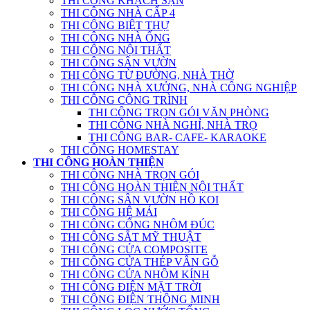
THI CÔNG KHÁCH SẠN
THI CÔNG NHÀ CẤP 4
THI CÔNG BIỆT THỰ
THI CÔNG NHÀ ỐNG
THI CÔNG NỘI THẤT
THI CÔNG SÂN VƯỜN
THI CÔNG TỪ ĐƯỜNG, NHÀ THỜ
THI CÔNG NHÀ XƯỞNG, NHÀ CÔNG NGHIỆP
THI CÔNG CÔNG TRÌNH
THI CÔNG TRỌN GÓI VĂN PHÒNG
THI CÔNG NHÀ NGHỈ, NHÀ TRỌ
THI CÔNG BAR- CAFE- KARAOKE
THI CÔNG HOMESTAY
THI CÔNG HOÀN THIỆN
THI CÔNG NHÀ TRỌN GÓI
THI CÔNG HOÀN THIỆN NỘI THẤT
THI CÔNG SÂN VƯỜN HỒ KOI
THI CÔNG HỆ MÁI
THI CÔNG CỔNG NHÔM ĐÚC
THI CÔNG SẮT MỸ THUẬT
THI CÔNG CỬA COMPOSITE
THI CÔNG CỬA THÉP VÂN GỖ
THI CÔNG CỬA NHÔM KÍNH
THI CÔNG ĐIỆN MẶT TRỜI
THI CÔNG ĐIỆN THÔNG MINH