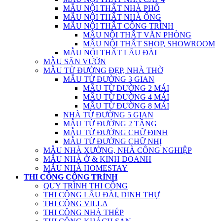
MẪU NỘI THẤT NHÀ PHỐ
MẪU NỘI THẤT NHÀ ỐNG
MẪU NỘI THẤT CÔNG TRÌNH
MẪU NỘI THẤT VĂN PHÒNG
MẪU NỘI THẤT SHOP, SHOWROOM
MẪU NỘI THẤT LÂU ĐÀI
MẪU SÂN VƯỜN
MẪU TỪ ĐƯỜNG ĐẸP, NHÀ THỜ
MẪU TỪ ĐƯỜNG 3 GIAN
MẪU TỪ ĐƯỜNG 2 MÁI
MẪU TỪ ĐƯỜNG 4 MÁI
MẪU TỪ ĐƯỜNG 8 MÁI
NHÀ TỪ ĐƯỜNG 5 GIAN
MẪU TỪ ĐƯỜNG 2 TẦNG
MẪU TỪ ĐƯỜNG CHỮ ĐINH
MẪU TỪ ĐƯỜNG CHỮ NHỊ
MẪU NHÀ XƯỞNG, NHÀ CÔNG NGHIỆP
MẪU NHÀ Ở & KINH DOANH
MẪU NHÀ HOMESTAY
THI CÔNG CÔNG TRÌNH
QUY TRÌNH THI CÔNG
THI CÔNG LÂU ĐÀI, DINH THỰ
THI CÔNG VILLA
THI CÔNG NHÀ THÉP