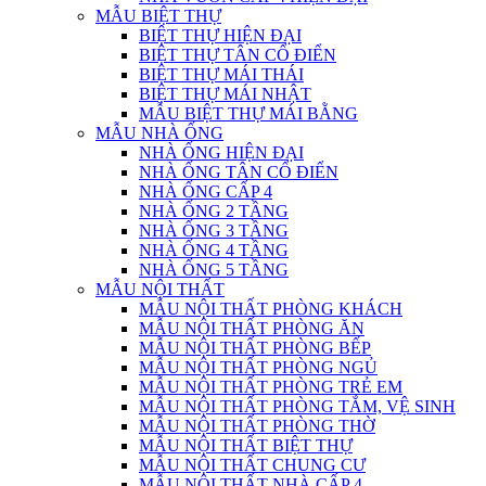
MẪU BIỆT THỰ
BIỆT THỰ HIỆN ĐẠI
BIỆT THỰ TÂN CỔ ĐIỂN
BIỆT THỰ MÁI THÁI
BIỆT THỰ MÁI NHẬT
MẪU BIỆT THỰ MÁI BẰNG
MẪU NHÀ ỐNG
NHÀ ỐNG HIỆN ĐẠI
NHÀ ỐNG TÂN CỔ ĐIỂN
NHÀ ỐNG CẤP 4
NHÀ ỐNG 2 TẦNG
NHÀ ỐNG 3 TẦNG
NHÀ ỐNG 4 TẦNG
NHÀ ỐNG 5 TẦNG
MẪU NỘI THẤT
MẪU NỘI THẤT PHÒNG KHÁCH
MẪU NỘI THẤT PHÒNG ĂN
MẪU NỘI THẤT PHÒNG BẾP
MẪU NỘI THẤT PHÒNG NGỦ
MẪU NỘI THẤT PHÒNG TRẺ EM
MẪU NỘI THẤT PHÒNG TẮM, VỆ SINH
MẪU NỘI THẤT PHÒNG THỜ
MẪU NỘI THẤT BIỆT THỰ
MẪU NỘI THẤT CHUNG CƯ
MẪU NỘI THẤT NHÀ CẤP 4