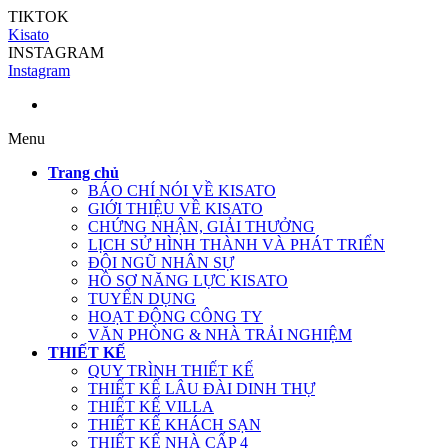
TIKTOK
Kisato
INSTAGRAM
Instagram
Menu
Trang chủ
BÁO CHÍ NÓI VỀ KISATO
GIỚI THIỆU VỀ KISATO
CHỨNG NHẬN, GIẢI THƯỞNG
LỊCH SỬ HÌNH THÀNH VÀ PHÁT TRIỂN
ĐỘI NGŨ NHÂN SỰ
HỒ SƠ NĂNG LỰC KISATO
TUYỂN DỤNG
HOẠT ĐỘNG CÔNG TY
VĂN PHÒNG & NHÀ TRẢI NGHIỆM
THIẾT KẾ
QUY TRÌNH THIẾT KẾ
THIẾT KẾ LÂU ĐÀI DINH THỰ
THIẾT KẾ VILLA
THIẾT KẾ KHÁCH SẠN
THIẾT KẾ NHÀ CẤP 4