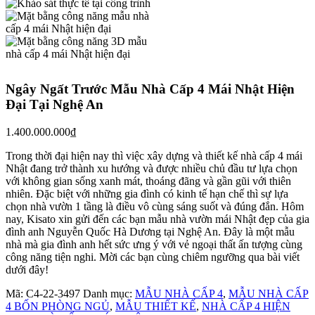
Ngây Ngất Trước Mẫu Nhà Cấp 4 Mái Nhật Hiện
Đại Tại Nghệ An
1.400.000.000
₫
Trong thời đại hiện nay thì việc xây dựng và thiết kế nhà cấp 4 mái
Nhật đang trở thành xu hướng và được nhiều chủ đầu tư lựa chọn
với không gian sống xanh mát, thoáng đãng và gần gũi với thiên
nhiên. Đặc biệt với những gia đình có kinh tế hạn chế thì sự lựa
chọn nhà vườn 1 tầng là điều vô cùng sáng suốt và đúng đắn. Hôm
nay, Kisato xin gửi đến các bạn mẫu nhà vườn mái Nhật đẹp của gia
đình anh Nguyễn Quốc Hà Dương tại Nghệ An. Đây là một mẫu
nhà mà gia đình anh hết sức ưng ý với vẻ ngoại thất ấn tượng cùng
công năng tiện nghi. Mời các bạn cùng chiêm ngưỡng qua bài viết
dưới đây!
Mã:
C4-22-3497
Danh mục:
MẪU NHÀ CẤP 4
,
MẪU NHÀ CẤP
4 BỐN PHÒNG NGỦ
,
MẪU THIẾT KẾ
,
NHÀ CẤP 4 HIỆN