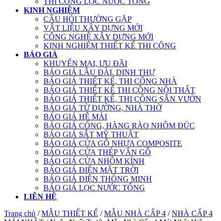
THI CÔNG LỌC NƯỚC TỔNG
KINH NGHIỆM
CÂU HỎI THƯỜNG GẶP
VẬT LIỆU XÂY DỰNG MỚI
CÔNG NGHỆ XÂY DỰNG MỚI
KINH NGHIỆM THIẾT KẾ THI CÔNG
BÁO GIÁ
KHUYẾN MẠI, ƯU ĐÃI
BÁO GIÁ LÂU ĐÀI, DINH THỰ
BÁO GIÁ THIẾT KẾ, THI CÔNG NHÀ
BÁO GIÁ THIẾT KẾ THI CÔNG NỘI THẤT
BÁO GIÁ THIẾT KẾ, THI CÔNG SÂN VƯỜN
BÁO GIÁ TỪ ĐƯỜNG, NHÀ THỜ
BÁO GIÁ HỆ MÁI
BÁO GIÁ CỔNG, HÀNG RÀO NHÔM ĐÚC
BÁO GIÁ SẮT MỸ THUẬT
BÁO GIÁ CỬA GỖ NHỰA COMPOSITE
BÁO GIÁ CỬA THÉP VÂN GỖ
BÁO GIÁ CỬA NHÔM KÍNH
BÁO GIÁ ĐIỆN MẶT TRỜI
BÁO GIÁ ĐIỆN THÔNG MINH
BÁO GIÁ LỌC NƯỚC TỔNG
LIÊN HỆ
Trang chủ
/
MẪU THIẾT KẾ
/
MẪU NHÀ CẤP 4
/
NHÀ CẤP 4