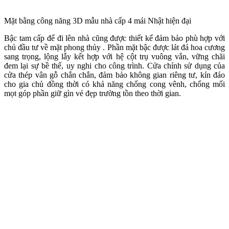
Mặt bằng công năng 3D mẫu nhà cấp 4 mái Nhật hiện đại
Bậc tam cấp để đi lên nhà cũng được thiết kế đảm bảo phù hợp với
chủ đầu tư về mặt phong thủy . Phần mặt bậc được lát đá hoa cương
sang trọng, lộng lẫy kết hợp với hệ cột trụ vuông vắn, vững chãi
đem lại sự bề thế, uy nghi cho công trình. Cửa chính sử dụng của
cửa thép vân gỗ chắn chắn, đảm bảo không gian riêng tư, kín đáo
cho gia chủ đồng thời có khả năng chống cong vênh, chống mối
mọt góp phần giữ gìn vẻ đẹp trường tồn theo thời gian.