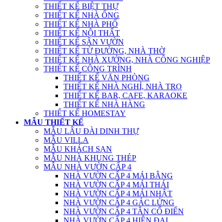
THIẾT KẾ BIỆT THỰ
THIẾT KẾ NHÀ ỐNG
THIẾT KẾ NHÀ PHỐ
THIẾT KẾ NỘI THẤT
THIẾT KẾ SÂN VƯỜN
THIẾT KẾ TỪ ĐƯỜNG, NHÀ THỜ
THIẾT KẾ NHÀ XƯỞNG, NHÀ CÔNG NGHIỆP
THIẾT KẾ CÔNG TRÌNH
THIẾT KẾ VĂN PHÒNG
THIẾT KẾ NHÀ NGHỈ, NHÀ TRỌ
THIẾT KẾ BAR, CAFE, KARAOKE
THIẾT KẾ NHÀ HÀNG
THIẾT KẾ HOMESTAY
MẪU THIẾT KẾ
MẪU LÂU ĐÀI DINH THỰ
MẪU VILLA
MẪU KHÁCH SẠN
MẪU NHÀ KHUNG THÉP
MẪU NHÀ VƯỜN CẤP 4
NHÀ VƯỜN CẤP 4 MÁI BẰNG
NHÀ VƯỜN CẤP 4 MÁI THÁI
NHÀ VƯỜN CẤP 4 MÁI NHẬT
NHÀ VƯỜN CẤP 4 GÁC LỬNG
NHÀ VƯỜN CẤP 4 TÂN CỔ ĐIỂN
NHÀ VƯỜN CẤP 4 HIỆN ĐẠI