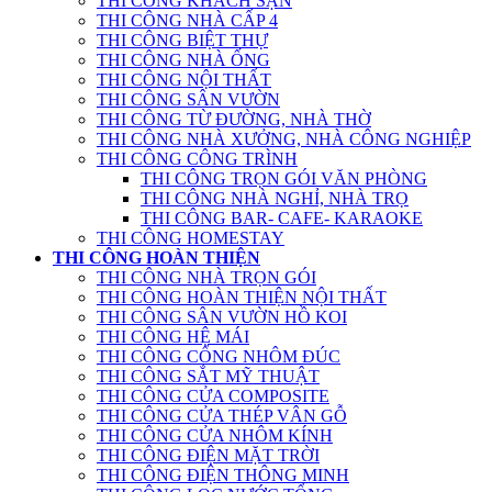
THI CÔNG KHÁCH SẠN
THI CÔNG NHÀ CẤP 4
THI CÔNG BIỆT THỰ
THI CÔNG NHÀ ỐNG
THI CÔNG NỘI THẤT
THI CÔNG SÂN VƯỜN
THI CÔNG TỪ ĐƯỜNG, NHÀ THỜ
THI CÔNG NHÀ XƯỞNG, NHÀ CÔNG NGHIỆP
THI CÔNG CÔNG TRÌNH
THI CÔNG TRỌN GÓI VĂN PHÒNG
THI CÔNG NHÀ NGHỈ, NHÀ TRỌ
THI CÔNG BAR- CAFE- KARAOKE
THI CÔNG HOMESTAY
THI CÔNG HOÀN THIỆN
THI CÔNG NHÀ TRỌN GÓI
THI CÔNG HOÀN THIỆN NỘI THẤT
THI CÔNG SÂN VƯỜN HỒ KOI
THI CÔNG HỆ MÁI
THI CÔNG CỔNG NHÔM ĐÚC
THI CÔNG SẮT MỸ THUẬT
THI CÔNG CỬA COMPOSITE
THI CÔNG CỬA THÉP VÂN GỖ
THI CÔNG CỬA NHÔM KÍNH
THI CÔNG ĐIỆN MẶT TRỜI
THI CÔNG ĐIỆN THÔNG MINH