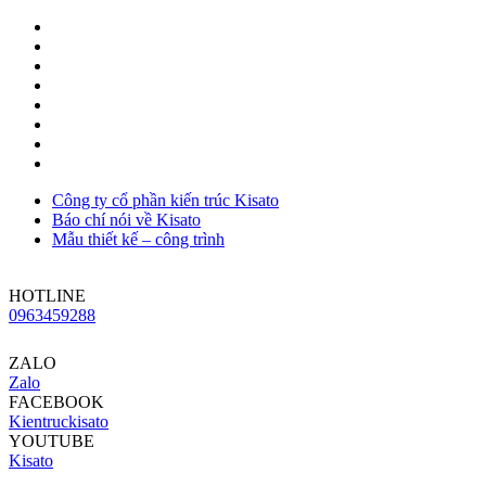
Công ty cổ phần kiến trúc Kisato
Báo chí nói về Kisato
Mẫu thiết kế – công trình
HOTLINE
0963459288
ZALO
Zalo
FACEBOOK
Kientruckisato
YOUTUBE
Kisato