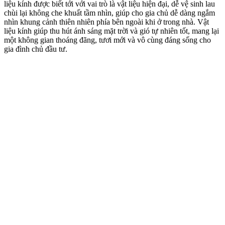
liệu kính được biết tới với vai trò là vật liệu hiện đại, dễ vệ sinh lau
chùi lại không che khuất tầm nhìn, giúp cho gia chủ dễ dàng ngắm
nhìn khung cảnh thiên nhiên phía bên ngoài khi ở trong nhà. Vật
liệu kính giúp thu hút ánh sáng mặt trời và gió tự nhiên tốt, mang lại
một không gian thoáng đãng, tươi mới và vô cùng đáng sống cho
gia đình chủ đầu tư.