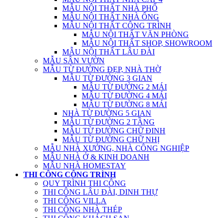
MẪU NỘI THẤT NHÀ PHỐ
MẪU NỘI THẤT NHÀ ỐNG
MẪU NỘI THẤT CÔNG TRÌNH
MẪU NỘI THẤT VĂN PHÒNG
MẪU NỘI THẤT SHOP, SHOWROOM
MẪU NỘI THẤT LÂU ĐÀI
MẪU SÂN VƯỜN
MẪU TỪ ĐƯỜNG ĐẸP, NHÀ THỜ
MẪU TỪ ĐƯỜNG 3 GIAN
MẪU TỪ ĐƯỜNG 2 MÁI
MẪU TỪ ĐƯỜNG 4 MÁI
MẪU TỪ ĐƯỜNG 8 MÁI
NHÀ TỪ ĐƯỜNG 5 GIAN
MẪU TỪ ĐƯỜNG 2 TẦNG
MẪU TỪ ĐƯỜNG CHỮ ĐINH
MẪU TỪ ĐƯỜNG CHỮ NHỊ
MẪU NHÀ XƯỞNG, NHÀ CÔNG NGHIỆP
MẪU NHÀ Ở & KINH DOANH
MẪU NHÀ HOMESTAY
THI CÔNG CÔNG TRÌNH
QUY TRÌNH THI CÔNG
THI CÔNG LÂU ĐÀI, DINH THỰ
THI CÔNG VILLA
THI CÔNG NHÀ THÉP