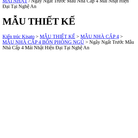
MÁI NHẬT
/ Ngây Ngất Trước Mẫu Nhà Cấp 4 Mái Nhật Hiện
Đại Tại Nghệ An
MẪU THIẾT KẾ
Kiến trúc Kisato
>
MẪU THIẾT KẾ
>
MẪU NHÀ CẤP 4
>
MẪU NHÀ CẤP 4 BỐN PHÒNG NGỦ
>
Ngây Ngất Trước Mẫu
Nhà Cấp 4 Mái Nhật Hiện Đại Tại Nghệ An