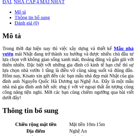
ĐẠI
,
NHÀ CẤP 4 MÁI NHẬT
Mô tả
Thông tin bổ sung
Đánh giá (0)
Mô tả
Trong thời đại hiện nay thì việc xây dựng và thiết kế
Mẫu nhà
vườn
mái Nhật đang trở thành xu hướng và được nhiều chủ đầu tư
lựa chọn với không gian sống xanh mát, thoáng đãng và gần gũi với
thiên nhiên. Đặc biệt với những gia đình có kinh tế hạn chế thì sự
lựa chọn nhà vườn 1 tầng là điều vô cùng sáng suốt và đúng đắn.
Hôm nay, Kisato xin gửi đến các bạn mẫu nhà đẹp mái Nhật của gia
đình anh Nguyễn Quốc Hà Dương tại Nghệ An. Đây là một mẫu
nhà mà gia đình anh hết sức ưng ý với vẻ ngoại thất ấn tượng cùng
công năng tiện nghi. Mời các bạn cùng chiêm ngưỡng qua bài viết
dưới đây!
Thông tin bổ sung
Chiều rộng mặt tiền
Mặt tiền 10m-15m
Địa điểm
Nghệ An