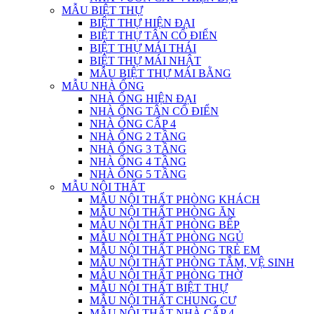
MẪU BIỆT THỰ
BIỆT THỰ HIỆN ĐẠI
BIỆT THỰ TÂN CỔ ĐIỂN
BIỆT THỰ MÁI THÁI
BIỆT THỰ MÁI NHẬT
MẪU BIỆT THỰ MÁI BẰNG
MẪU NHÀ ỐNG
NHÀ ỐNG HIỆN ĐẠI
NHÀ ỐNG TÂN CỔ ĐIỂN
NHÀ ỐNG CẤP 4
NHÀ ỐNG 2 TẦNG
NHÀ ỐNG 3 TẦNG
NHÀ ỐNG 4 TẦNG
NHÀ ỐNG 5 TẦNG
MẪU NỘI THẤT
MẪU NỘI THẤT PHÒNG KHÁCH
MẪU NỘI THẤT PHÒNG ĂN
MẪU NỘI THẤT PHÒNG BẾP
MẪU NỘI THẤT PHÒNG NGỦ
MẪU NỘI THẤT PHÒNG TRẺ EM
MẪU NỘI THẤT PHÒNG TẮM, VỆ SINH
MẪU NỘI THẤT PHÒNG THỜ
MẪU NỘI THẤT BIỆT THỰ
MẪU NỘI THẤT CHUNG CƯ
MẪU NỘI THẤT NHÀ CẤP 4