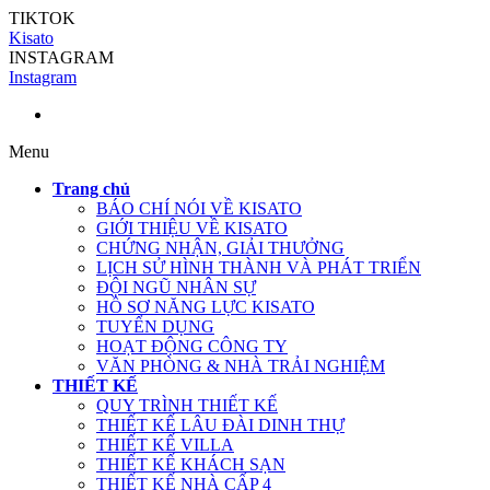
TIKTOK
Kisato
INSTAGRAM
Instagram
Menu
Trang chủ
BÁO CHÍ NÓI VỀ KISATO
GIỚI THIỆU VỀ KISATO
CHỨNG NHẬN, GIẢI THƯỞNG
LỊCH SỬ HÌNH THÀNH VÀ PHÁT TRIỂN
ĐỘI NGŨ NHÂN SỰ
HỒ SƠ NĂNG LỰC KISATO
TUYỂN DỤNG
HOẠT ĐỘNG CÔNG TY
VĂN PHÒNG & NHÀ TRẢI NGHIỆM
THIẾT KẾ
QUY TRÌNH THIẾT KẾ
THIẾT KẾ LÂU ĐÀI DINH THỰ
THIẾT KẾ VILLA
THIẾT KẾ KHÁCH SẠN
THIẾT KẾ NHÀ CẤP 4