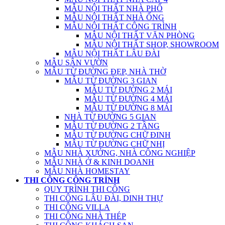
MẪU NỘI THẤT NHÀ PHỐ
MẪU NỘI THẤT NHÀ ỐNG
MẪU NỘI THẤT CÔNG TRÌNH
MẪU NỘI THẤT VĂN PHÒNG
MẪU NỘI THẤT SHOP, SHOWROOM
MẪU NỘI THẤT LÂU ĐÀI
MẪU SÂN VƯỜN
MẪU TỪ ĐƯỜNG ĐẸP, NHÀ THỜ
MẪU TỪ ĐƯỜNG 3 GIAN
MẪU TỪ ĐƯỜNG 2 MÁI
MẪU TỪ ĐƯỜNG 4 MÁI
MẪU TỪ ĐƯỜNG 8 MÁI
NHÀ TỪ ĐƯỜNG 5 GIAN
MẪU TỪ ĐƯỜNG 2 TẦNG
MẪU TỪ ĐƯỜNG CHỮ ĐINH
MẪU TỪ ĐƯỜNG CHỮ NHỊ
MẪU NHÀ XƯỞNG, NHÀ CÔNG NGHIỆP
MẪU NHÀ Ở & KINH DOANH
MẪU NHÀ HOMESTAY
THI CÔNG CÔNG TRÌNH
QUY TRÌNH THI CÔNG
THI CÔNG LÂU ĐÀI, DINH THỰ
THI CÔNG VILLA
THI CÔNG NHÀ THÉP