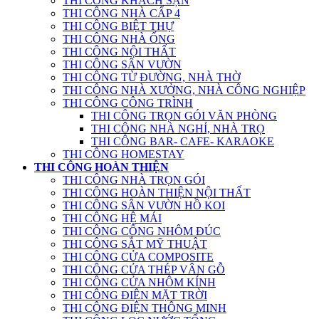
THI CÔNG KHÁCH SẠN
THI CÔNG NHÀ CẤP 4
THI CÔNG BIỆT THỰ
THI CÔNG NHÀ ỐNG
THI CÔNG NỘI THẤT
THI CÔNG SÂN VƯỜN
THI CÔNG TỪ ĐƯỜNG, NHÀ THỜ
THI CÔNG NHÀ XƯỞNG, NHÀ CÔNG NGHIỆP
THI CÔNG CÔNG TRÌNH
THI CÔNG TRỌN GÓI VĂN PHÒNG
THI CÔNG NHÀ NGHỈ, NHÀ TRỌ
THI CÔNG BAR- CAFE- KARAOKE
THI CÔNG HOMESTAY
THI CÔNG HOÀN THIỆN
THI CÔNG NHÀ TRỌN GÓI
THI CÔNG HOÀN THIỆN NỘI THẤT
THI CÔNG SÂN VƯỜN HỒ KOI
THI CÔNG HỆ MÁI
THI CÔNG CỔNG NHÔM ĐÚC
THI CÔNG SẮT MỸ THUẬT
THI CÔNG CỬA COMPOSITE
THI CÔNG CỬA THÉP VÂN GỖ
THI CÔNG CỬA NHÔM KÍNH
THI CÔNG ĐIỆN MẶT TRỜI
THI CÔNG ĐIỆN THÔNG MINH