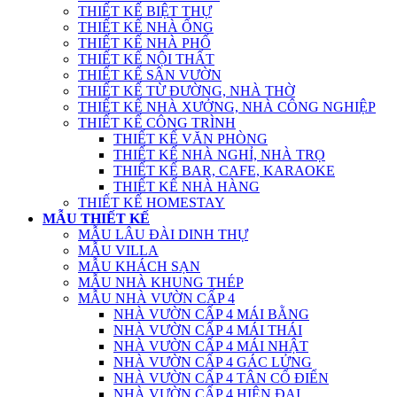
THIẾT KẾ BIỆT THỰ
THIẾT KẾ NHÀ ỐNG
THIẾT KẾ NHÀ PHỐ
THIẾT KẾ NỘI THẤT
THIẾT KẾ SÂN VƯỜN
THIẾT KẾ TỪ ĐƯỜNG, NHÀ THỜ
THIẾT KẾ NHÀ XƯỞNG, NHÀ CÔNG NGHIỆP
THIẾT KẾ CÔNG TRÌNH
THIẾT KẾ VĂN PHÒNG
THIẾT KẾ NHÀ NGHỈ, NHÀ TRỌ
THIẾT KẾ BAR, CAFE, KARAOKE
THIẾT KẾ NHÀ HÀNG
THIẾT KẾ HOMESTAY
MẪU THIẾT KẾ
MẪU LÂU ĐÀI DINH THỰ
MẪU VILLA
MẪU KHÁCH SẠN
MẪU NHÀ KHUNG THÉP
MẪU NHÀ VƯỜN CẤP 4
NHÀ VƯỜN CẤP 4 MÁI BẰNG
NHÀ VƯỜN CẤP 4 MÁI THÁI
NHÀ VƯỜN CẤP 4 MÁI NHẬT
NHÀ VƯỜN CẤP 4 GÁC LỬNG
NHÀ VƯỜN CẤP 4 TÂN CỔ ĐIỂN
NHÀ VƯỜN CẤP 4 HIỆN ĐẠI