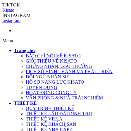
TIKTOK
Kisato
INSTAGRAM
Instagram
Menu
Trang chủ
BÁO CHÍ NÓI VỀ KISATO
GIỚI THIỆU VỀ KISATO
CHỨNG NHẬN, GIẢI THƯỞNG
LỊCH SỬ HÌNH THÀNH VÀ PHÁT TRIỂN
ĐỘI NGŨ NHÂN SỰ
HỒ SƠ NĂNG LỰC KISATO
TUYỂN DỤNG
HOẠT ĐỘNG CÔNG TY
VĂN PHÒNG & NHÀ TRẢI NGHIỆM
THIẾT KẾ
QUY TRÌNH THIẾT KẾ
THIẾT KẾ LÂU ĐÀI DINH THỰ
THIẾT KẾ VILLA
THIẾT KẾ KHÁCH SẠN
THIẾT KẾ NHÀ CẤP 4