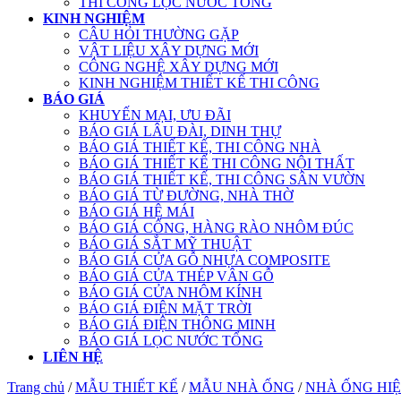
THI CÔNG LỌC NƯỚC TỔNG
KINH NGHIỆM
CÂU HỎI THƯỜNG GẶP
VẬT LIỆU XÂY DỰNG MỚI
CÔNG NGHỆ XÂY DỰNG MỚI
KINH NGHIỆM THIẾT KẾ THI CÔNG
BÁO GIÁ
KHUYẾN MẠI, ƯU ĐÃI
BÁO GIÁ LÂU ĐÀI, DINH THỰ
BÁO GIÁ THIẾT KẾ, THI CÔNG NHÀ
BÁO GIÁ THIẾT KẾ THI CÔNG NỘI THẤT
BÁO GIÁ THIẾT KẾ, THI CÔNG SÂN VƯỜN
BÁO GIÁ TỪ ĐƯỜNG, NHÀ THỜ
BÁO GIÁ HỆ MÁI
BÁO GIÁ CỔNG, HÀNG RÀO NHÔM ĐÚC
BÁO GIÁ SẮT MỸ THUẬT
BÁO GIÁ CỬA GỖ NHỰA COMPOSITE
BÁO GIÁ CỬA THÉP VÂN GỖ
BÁO GIÁ CỬA NHÔM KÍNH
BÁO GIÁ ĐIỆN MẶT TRỜI
BÁO GIÁ ĐIỆN THÔNG MINH
BÁO GIÁ LỌC NƯỚC TỔNG
LIÊN HỆ
Trang chủ
/
MẪU THIẾT KẾ
/
MẪU NHÀ ỐNG
/
NHÀ ỐNG HIỆ