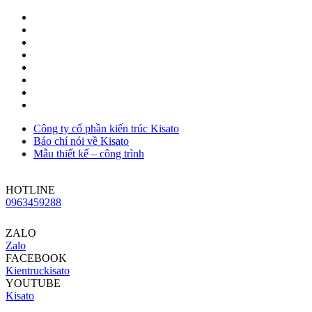
Công ty cổ phần kiến trúc Kisato
Báo chí nói về Kisato
Mẫu thiết kế – công trình
HOTLINE
0963459288
ZALO
Zalo
FACEBOOK
Kientruckisato
YOUTUBE
Kisato