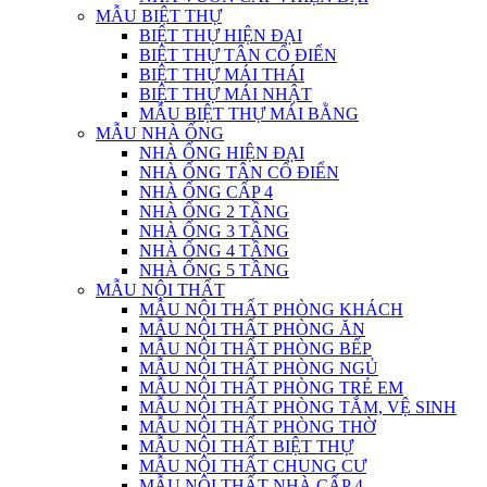
MẪU BIỆT THỰ
BIỆT THỰ HIỆN ĐẠI
BIỆT THỰ TÂN CỔ ĐIỂN
BIỆT THỰ MÁI THÁI
BIỆT THỰ MÁI NHẬT
MẪU BIỆT THỰ MÁI BẰNG
MẪU NHÀ ỐNG
NHÀ ỐNG HIỆN ĐẠI
NHÀ ỐNG TÂN CỔ ĐIỂN
NHÀ ỐNG CẤP 4
NHÀ ỐNG 2 TẦNG
NHÀ ỐNG 3 TẦNG
NHÀ ỐNG 4 TẦNG
NHÀ ỐNG 5 TẦNG
MẪU NỘI THẤT
MẪU NỘI THẤT PHÒNG KHÁCH
MẪU NỘI THẤT PHÒNG ĂN
MẪU NỘI THẤT PHÒNG BẾP
MẪU NỘI THẤT PHÒNG NGỦ
MẪU NỘI THẤT PHÒNG TRẺ EM
MẪU NỘI THẤT PHÒNG TẮM, VỆ SINH
MẪU NỘI THẤT PHÒNG THỜ
MẪU NỘI THẤT BIỆT THỰ
MẪU NỘI THẤT CHUNG CƯ
MẪU NỘI THẤT NHÀ CẤP 4