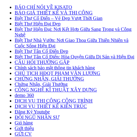
BÁO CHÍ NÓI VỀ KISATO
BÁO GIÁ THIẾT KẾ VÀ THI CÔNG
Biệt Thự Cổ Điển – Vẻ Đẹp Vượt Thời Gian
Biệt Thự Hiện Đại Đẹp
Biệt Thự Hiện Đại: Nơi Kết Hợp Giữa Sang Trọng và Công
Nghệ
Biệt Thự Nhà Vườn: Nơi Giao Thoa Giữa Thiên Nhiên và
Cuộc Sống Hiện Đại
Biệt Thự Tân Cổ Điển Đẹp
Biệt Thự Tân Cổ Điển: Hòa Quyện Giữa Di Sản và Hiện Đại
CÂU HỎI THƯỜNG GẶP
Chính sách bảo mật thông tin khách hàng
CHỦ TỊCH HĐQT PHẠM VĂN LƯƠNG
CHỨNG NHẬN, GIẢI THƯỞNG
Chứng Nhận, Giải Thưởng
CÔNG NGHỆ KĨ THUẬT XÂY DỰNG
demo 360
DỊCH VỤ THI CÔNG CÔNG TRÌNH
DỊCH VỤ THIẾT KẾ KIẾN TRÚC
Đăng Ký Youtube
ĐỘI NGŨ NHÂN SỰ
Giỏ hàng
Giới thiệu
GỬI CV