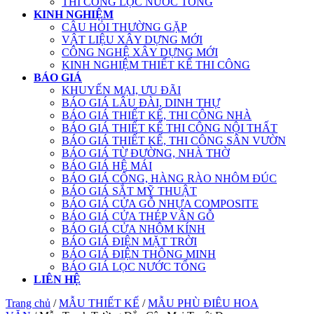
THI CÔNG LỌC NƯỚC TỔNG
KINH NGHIỆM
CÂU HỎI THƯỜNG GẶP
VẬT LIỆU XÂY DỰNG MỚI
CÔNG NGHỆ XÂY DỰNG MỚI
KINH NGHIỆM THIẾT KẾ THI CÔNG
BÁO GIÁ
KHUYẾN MẠI, ƯU ĐÃI
BÁO GIÁ LÂU ĐÀI, DINH THỰ
BÁO GIÁ THIẾT KẾ, THI CÔNG NHÀ
BÁO GIÁ THIẾT KẾ THI CÔNG NỘI THẤT
BÁO GIÁ THIẾT KẾ, THI CÔNG SÂN VƯỜN
BÁO GIÁ TỪ ĐƯỜNG, NHÀ THỜ
BÁO GIÁ HỆ MÁI
BÁO GIÁ CỔNG, HÀNG RÀO NHÔM ĐÚC
BÁO GIÁ SẮT MỸ THUẬT
BÁO GIÁ CỬA GỖ NHỰA COMPOSITE
BÁO GIÁ CỬA THÉP VÂN GỖ
BÁO GIÁ CỬA NHÔM KÍNH
BÁO GIÁ ĐIỆN MẶT TRỜI
BÁO GIÁ ĐIỆN THÔNG MINH
BÁO GIÁ LỌC NƯỚC TỔNG
LIÊN HỆ
Trang chủ
/
MẪU THIẾT KẾ
/
MẪU PHÙ ĐIÊU HOA