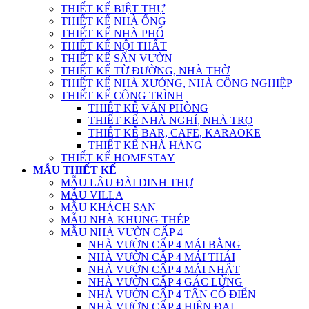
THIẾT KẾ BIỆT THỰ
THIẾT KẾ NHÀ ỐNG
THIẾT KẾ NHÀ PHỐ
THIẾT KẾ NỘI THẤT
THIẾT KẾ SÂN VƯỜN
THIẾT KẾ TỪ ĐƯỜNG, NHÀ THỜ
THIẾT KẾ NHÀ XƯỞNG, NHÀ CÔNG NGHIỆP
THIẾT KẾ CÔNG TRÌNH
THIẾT KẾ VĂN PHÒNG
THIẾT KẾ NHÀ NGHỈ, NHÀ TRỌ
THIẾT KẾ BAR, CAFE, KARAOKE
THIẾT KẾ NHÀ HÀNG
THIẾT KẾ HOMESTAY
MẪU THIẾT KẾ
MẪU LÂU ĐÀI DINH THỰ
MẪU VILLA
MẪU KHÁCH SẠN
MẪU NHÀ KHUNG THÉP
MẪU NHÀ VƯỜN CẤP 4
NHÀ VƯỜN CẤP 4 MÁI BẰNG
NHÀ VƯỜN CẤP 4 MÁI THÁI
NHÀ VƯỜN CẤP 4 MÁI NHẬT
NHÀ VƯỜN CẤP 4 GÁC LỬNG
NHÀ VƯỜN CẤP 4 TÂN CỔ ĐIỂN
NHÀ VƯỜN CẤP 4 HIỆN ĐẠI