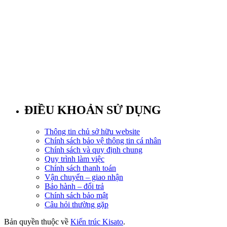
ĐIỀU KHOẢN SỬ DỤNG
Thông tin chủ sở hữu website
Chính sách bảo vệ thông tin cá nhân
Chính sách và quy định chung
Quy trình làm việc
Chính sách thanh toán
Vận chuyển – giao nhận
Bảo hành – đổi trả
Chính sách bảo mật
Câu hỏi thường gặp
Bản quyền thuộc về
Kiến trúc Kisato
.