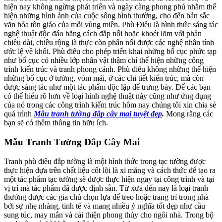
hiện nay không ngừng phát triển và ngày càng phong phú nhằm thể
hiện những hình ảnh của cuộc sống bình thường, cho đến bản sắc
văn hóa tôn giáo của mỗi vùng miền. Phù Điêu là hình thức sáng tác
nghệ thuật độc đáo bằng cách đắp nổi hoặc khoét lõm với phần
chiều dài, chiều rộng là thực còn phẩn nổi được các nghệ nhân tính
ước lệ về khối. Phù điêu cho phép triển khai những bố cục phức tạp
như bố cục có nhiều lớp nhân vật thậm chí thể hiện những công
trình kiến trúc và tranh phong cảnh. Phù điêu không những thể hiện
những bố cục ở tường, vòm mái, ở các chi tiết kiến trúc, mà còn
được sáng tác như một tác phẩm độc lập để trưng bày. Để các bạn
có thể hiểu rõ hơn về loại hình nghệ thuật này cũng như ứng dụng
của nó trong các công trình kiếm trúc hôm nay chúng tôi xin chia sẻ
quá trình
Mẫu tranh tường đắp cây mai tuyệt đẹp
.
Mong rằng các
bạn sẽ có thêm thông tin hữu ích.
Mẫu Tranh Tường Đắp Cây Mai
Tranh phù điêu đắp tường là một hình thức trong tạc tường được
thực hiện dựa trên chất liệu cốt lõi là xi măng và cách thức để tạo ra
một tác phẩm tạc tường sẽ được thực hiện ngay tại công trình và tại
vị trí mà tác phẩm đã được định sẵn. Từ xưa đến nay là loại tranh
thường được các gia chủ chọn lựa để treo hoặc trang trí trong nhà
bởi sự nhẹ nhàng, tinh tế và mang nhiều ý nghĩa tốt đẹp như cầu
sung túc, may mắn và cải thiện phong thủy cho ngôi nhà. Trong bộ