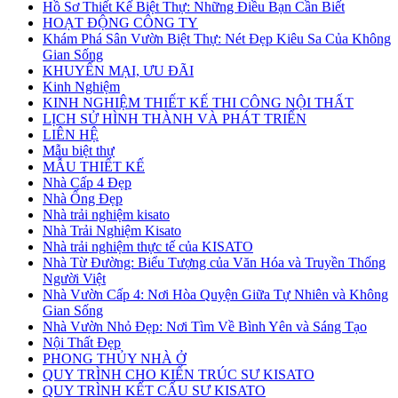
Hồ Sơ Thiết Kế Biệt Thự: Những Điều Bạn Cần Biết
HOẠT ĐỘNG CÔNG TY
Khám Phá Sân Vườn Biệt Thự: Nét Đẹp Kiêu Sa Của Không
Gian Sống
KHUYẾN MẠI, ƯU ĐÃI
Kinh Nghiệm
KINH NGHIỆM THIẾT KẾ THI CÔNG NỘI THẤT
LỊCH SỬ HÌNH THÀNH VÀ PHÁT TRIỂN
LIÊN HỆ
Mẫu biệt thự
MẪU THIẾT KẾ
Nhà Cấp 4 Đẹp
Nhà Ống Đẹp
Nhà trải nghiệm kisato
Nhà Trải Nghiệm Kisato
Nhà trải nghiệm thực tế của KISATO
Nhà Từ Đường: Biểu Tượng của Văn Hóa và Truyền Thống
Người Việt
Nhà Vườn Cấp 4: Nơi Hòa Quyện Giữa Tự Nhiên và Không
Gian Sống
Nhà Vườn Nhỏ Đẹp: Nơi Tìm Về Bình Yên và Sáng Tạo
Nội Thất Đẹp
PHONG THỦY NHÀ Ở
QUY TRÌNH CHO KIẾN TRÚC SƯ KISATO
QUY TRÌNH KẾT CẤU SƯ KISATO