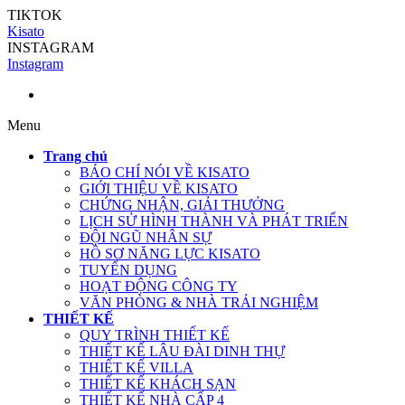
TIKTOK
Kisato
INSTAGRAM
Instagram
Menu
Trang chủ
BÁO CHÍ NÓI VỀ KISATO
GIỚI THIỆU VỀ KISATO
CHỨNG NHẬN, GIẢI THƯỞNG
LỊCH SỬ HÌNH THÀNH VÀ PHÁT TRIỂN
ĐỘI NGŨ NHÂN SỰ
HỒ SƠ NĂNG LỰC KISATO
TUYỂN DỤNG
HOẠT ĐỘNG CÔNG TY
VĂN PHÒNG & NHÀ TRẢI NGHIỆM
THIẾT KẾ
QUY TRÌNH THIẾT KẾ
THIẾT KẾ LÂU ĐÀI DINH THỰ
THIẾT KẾ VILLA
THIẾT KẾ KHÁCH SẠN
THIẾT KẾ NHÀ CẤP 4