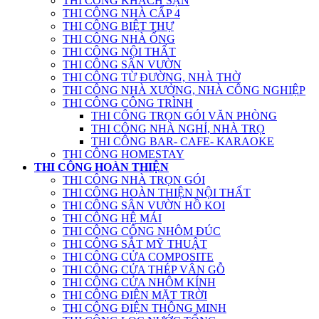
THI CÔNG KHÁCH SẠN
THI CÔNG NHÀ CẤP 4
THI CÔNG BIỆT THỰ
THI CÔNG NHÀ ỐNG
THI CÔNG NỘI THẤT
THI CÔNG SÂN VƯỜN
THI CÔNG TỪ ĐƯỜNG, NHÀ THỜ
THI CÔNG NHÀ XƯỞNG, NHÀ CÔNG NGHIỆP
THI CÔNG CÔNG TRÌNH
THI CÔNG TRỌN GÓI VĂN PHÒNG
THI CÔNG NHÀ NGHỈ, NHÀ TRỌ
THI CÔNG BAR- CAFE- KARAOKE
THI CÔNG HOMESTAY
THI CÔNG HOÀN THIỆN
THI CÔNG NHÀ TRỌN GÓI
THI CÔNG HOÀN THIỆN NỘI THẤT
THI CÔNG SÂN VƯỜN HỒ KOI
THI CÔNG HỆ MÁI
THI CÔNG CỔNG NHÔM ĐÚC
THI CÔNG SẮT MỸ THUẬT
THI CÔNG CỬA COMPOSITE
THI CÔNG CỬA THÉP VÂN GỖ
THI CÔNG CỬA NHÔM KÍNH
THI CÔNG ĐIỆN MẶT TRỜI
THI CÔNG ĐIỆN THÔNG MINH