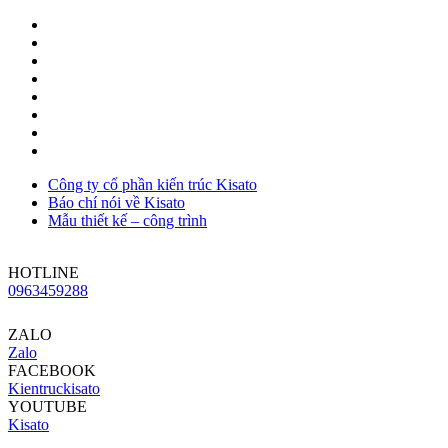
Công ty cổ phần kiến trúc Kisato
Báo chí nói về Kisato
Mẫu thiết kế – công trình
HOTLINE
0963459288
ZALO
Zalo
FACEBOOK
Kientruckisato
YOUTUBE
Kisato