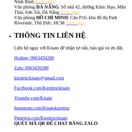
Ninh Bình
Xem ngay
Văn phòng
ĐÀ NẴNG
: Số nhà 42, đường Khúc Hạo, Mân
Thái, Sơn Trà, Đà Nẵng
Xem ngay
Văn phòng
HỒ CHÍ MINH
: Căn P16, khu đô thị Park
Riverside, Thủ Đức, HCM
Xem ngay
THÔNG TIN LIÊN HỆ
Liên hệ ngay với Kisato để nhận tư vấn, báo giá và ưu đãi.
Hotline:
0963459288
Zalo: 0963459288
kientruckisato@gmail.com
Facebook.com/Kientruckisato
Youtube.com/Kisato
Instagram.com/Kisatokientruc
Pinterest.com/Kientruckisato
QUÉT MÃ QR ĐỂ CHAT BẰNG ZALO