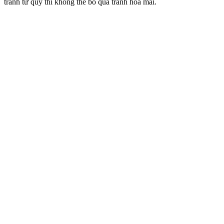
tranh tứ quý thì không thể bỏ qua tranh hoa mai.