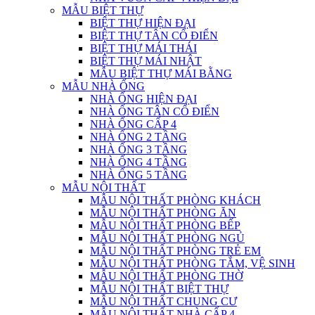
MẪU BIỆT THỰ
BIỆT THỰ HIỆN ĐẠI
BIỆT THỰ TÂN CỔ ĐIỂN
BIỆT THỰ MÁI THÁI
BIỆT THỰ MÁI NHẬT
MẪU BIỆT THỰ MÁI BẰNG
MẪU NHÀ ỐNG
NHÀ ỐNG HIỆN ĐẠI
NHÀ ỐNG TÂN CỔ ĐIỂN
NHÀ ỐNG CẤP 4
NHÀ ỐNG 2 TẦNG
NHÀ ỐNG 3 TẦNG
NHÀ ỐNG 4 TẦNG
NHÀ ỐNG 5 TẦNG
MẪU NỘI THẤT
MẪU NỘI THẤT PHÒNG KHÁCH
MẪU NỘI THẤT PHÒNG ĂN
MẪU NỘI THẤT PHÒNG BẾP
MẪU NỘI THẤT PHÒNG NGỦ
MẪU NỘI THẤT PHÒNG TRẺ EM
MẪU NỘI THẤT PHÒNG TẮM, VỆ SINH
MẪU NỘI THẤT PHÒNG THỜ
MẪU NỘI THẤT BIỆT THỰ
MẪU NỘI THẤT CHUNG CƯ
MẪU NỘI THẤT NHÀ CẤP 4