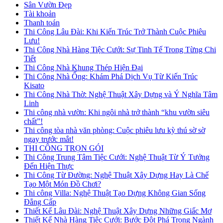
Sân Vườn Đẹp
Tài khoản
Thanh toán
Thi Công Lâu Đài: Khi Kiến Trúc Trở Thành Cuộc Phiêu
Lưu!
Thi Công Nhà Hàng Tiệc Cưới: Sự Tinh Tế Trong Từng Chi
Tiết
Thi Công Nhà Khung Thép Hiện Đại
Thi Công Nhà Ống: Khám Phá Dịch Vụ Từ Kiến Trúc
Kisato
Thi Công Nhà Thờ: Nghệ Thuật Xây Dựng và Ý Nghĩa Tâm
Linh
Thi công nhà vườn: Khi ngôi nhà trở thành “khu vườn siêu
chất”!
Thi công tòa nhà văn phòng: Cuộc phiêu lưu kỳ thú sờ sờ
ngay trước mắt!
THI CÔNG TRỌN GÓI
Thi Công Trung Tâm Tiệc Cưới: Nghệ Thuật Từ Ý Tưởng
Đến Hiện Thực
Thi Công Từ Đường: Nghệ Thuật Xây Dựng Hay Là Chế
Tạo Một Món Đồ Chơi?
Thi công Villa: Nghệ Thuật Tạo Dựng Không Gian Sống
Đẳng Cấp
Thiết Kế Lâu Đài: Nghệ Thuật Xây Dựng Những Giấc Mơ
Thiết Kế Nhà Hàng Tiệc Cưới: Bước Đột Phá Trong Ngành