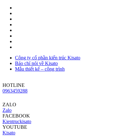
Công ty cổ phần kiến trúc Kisato
Báo chí nói về Kisato
Mẫu thiết kế – công trình
HOTLINE
0963459288
ZALO
Zalo
FACEBOOK
Kientruckisato
YOUTUBE
Kisato