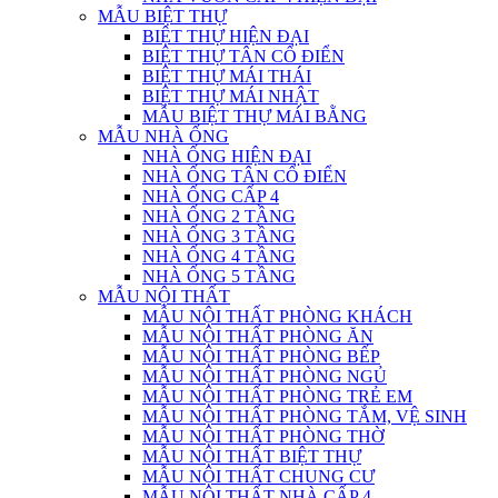
MẪU BIỆT THỰ
BIỆT THỰ HIỆN ĐẠI
BIỆT THỰ TÂN CỔ ĐIỂN
BIỆT THỰ MÁI THÁI
BIỆT THỰ MÁI NHẬT
MẪU BIỆT THỰ MÁI BẰNG
MẪU NHÀ ỐNG
NHÀ ỐNG HIỆN ĐẠI
NHÀ ỐNG TÂN CỔ ĐIỂN
NHÀ ỐNG CẤP 4
NHÀ ỐNG 2 TẦNG
NHÀ ỐNG 3 TẦNG
NHÀ ỐNG 4 TẦNG
NHÀ ỐNG 5 TẦNG
MẪU NỘI THẤT
MẪU NỘI THẤT PHÒNG KHÁCH
MẪU NỘI THẤT PHÒNG ĂN
MẪU NỘI THẤT PHÒNG BẾP
MẪU NỘI THẤT PHÒNG NGỦ
MẪU NỘI THẤT PHÒNG TRẺ EM
MẪU NỘI THẤT PHÒNG TẮM, VỆ SINH
MẪU NỘI THẤT PHÒNG THỜ
MẪU NỘI THẤT BIỆT THỰ
MẪU NỘI THẤT CHUNG CƯ
MẪU NỘI THẤT NHÀ CẤP 4