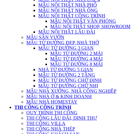
MẪU NỘI THẤT NHÀ PHỐ
MẪU NỘI THẤT NHÀ ỐNG
MẪU NỘI THẤT CÔNG TRÌNH
MẪU NỘI THẤT VĂN PHÒNG
MẪU NỘI THẤT SHOP, SHOWROOM
MẪU NỘI THẤT LÂU ĐÀI
MẪU SÂN VƯỜN
MẪU TỪ ĐƯỜNG ĐẸP, NHÀ THỜ
MẪU TỪ ĐƯỜNG 3 GIAN
MẪU TỪ ĐƯỜNG 2 MÁI
MẪU TỪ ĐƯỜNG 4 MÁI
MẪU TỪ ĐƯỜNG 8 MÁI
NHÀ TỪ ĐƯỜNG 5 GIAN
MẪU TỪ ĐƯỜNG 2 TẦNG
MẪU TỪ ĐƯỜNG CHỮ ĐINH
MẪU TỪ ĐƯỜNG CHỮ NHỊ
MẪU NHÀ XƯỞNG, NHÀ CÔNG NGHIỆP
MẪU NHÀ Ở & KINH DOANH
MẪU NHÀ HOMESTAY
THI CÔNG CÔNG TRÌNH
QUY TRÌNH THI CÔNG
THI CÔNG LÂU ĐÀI, DINH THỰ
THI CÔNG VILLA
THI CÔNG NHÀ THÉP