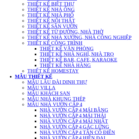
THIẾT KẾ BIỆT THỰ
THIẾT KẾ NHÀ ỐNG
THIẾT KẾ NHÀ PHỐ
THIẾT KẾ NỘI THẤT
THIẾT KẾ SÂN VƯỜN
THIẾT KẾ TỪ ĐƯỜNG, NHÀ THỜ
THIẾT KẾ NHÀ XƯỞNG, NHÀ CÔNG NGHIỆP
THIẾT KẾ CÔNG TRÌNH
THIẾT KẾ VĂN PHÒNG
THIẾT KẾ NHÀ NGHỈ, NHÀ TRỌ
THIẾT KẾ BAR, CAFE, KARAOKE
THIẾT KẾ NHÀ HÀNG
THIẾT KẾ HOMESTAY
MẪU THIẾT KẾ
MẪU LÂU ĐÀI DINH THỰ
MẪU VILLA
MẪU KHÁCH SẠN
MẪU NHÀ KHUNG THÉP
MẪU NHÀ VƯỜN CẤP 4
NHÀ VƯỜN CẤP 4 MÁI BẰNG
NHÀ VƯỜN CẤP 4 MÁI THÁI
NHÀ VƯỜN CẤP 4 MÁI NHẬT
NHÀ VƯỜN CẤP 4 GÁC LỬNG
NHÀ VƯỜN CẤP 4 TÂN CỔ ĐIỂN
NHÀ VƯỜN CẤP 4 HIỆN ĐẠI