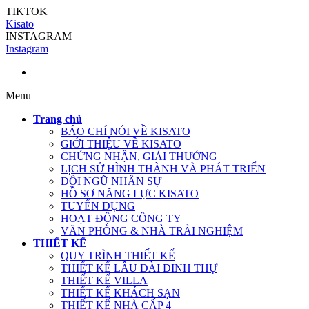
TIKTOK
Kisato
INSTAGRAM
Instagram
Menu
Trang chủ
BÁO CHÍ NÓI VỀ KISATO
GIỚI THIỆU VỀ KISATO
CHỨNG NHẬN, GIẢI THƯỞNG
LỊCH SỬ HÌNH THÀNH VÀ PHÁT TRIỂN
ĐỘI NGŨ NHÂN SỰ
HỒ SƠ NĂNG LỰC KISATO
TUYỂN DỤNG
HOẠT ĐỘNG CÔNG TY
VĂN PHÒNG & NHÀ TRẢI NGHIỆM
THIẾT KẾ
QUY TRÌNH THIẾT KẾ
THIẾT KẾ LÂU ĐÀI DINH THỰ
THIẾT KẾ VILLA
THIẾT KẾ KHÁCH SẠN
THIẾT KẾ NHÀ CẤP 4