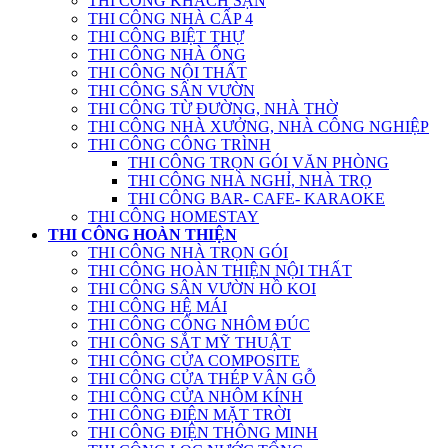
THI CÔNG KHÁCH SẠN
THI CÔNG NHÀ CẤP 4
THI CÔNG BIỆT THỰ
THI CÔNG NHÀ ỐNG
THI CÔNG NỘI THẤT
THI CÔNG SÂN VƯỜN
THI CÔNG TỪ ĐƯỜNG, NHÀ THỜ
THI CÔNG NHÀ XƯỞNG, NHÀ CÔNG NGHIỆP
THI CÔNG CÔNG TRÌNH
THI CÔNG TRỌN GÓI VĂN PHÒNG
THI CÔNG NHÀ NGHỈ, NHÀ TRỌ
THI CÔNG BAR- CAFE- KARAOKE
THI CÔNG HOMESTAY
THI CÔNG HOÀN THIỆN
THI CÔNG NHÀ TRỌN GÓI
THI CÔNG HOÀN THIỆN NỘI THẤT
THI CÔNG SÂN VƯỜN HỒ KOI
THI CÔNG HỆ MÁI
THI CÔNG CỔNG NHÔM ĐÚC
THI CÔNG SẮT MỸ THUẬT
THI CÔNG CỬA COMPOSITE
THI CÔNG CỬA THÉP VÂN GỖ
THI CÔNG CỬA NHÔM KÍNH
THI CÔNG ĐIỆN MẶT TRỜI
THI CÔNG ĐIỆN THÔNG MINH