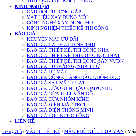
THI CÔNG LỌC NƯỚC TỔNG
KINH NGHIỆM
CÂU HỎI THƯỜNG GẶP
VẬT LIỆU XÂY DỰNG MỚI
CÔNG NGHỆ XÂY DỰNG MỚI
KINH NGHIỆM THIẾT KẾ THI CÔNG
BÁO GIÁ
KHUYẾN MẠI, ƯU ĐÃI
BÁO GIÁ LÂU ĐÀI, DINH THỰ
BÁO GIÁ THIẾT KẾ, THI CÔNG NHÀ
BÁO GIÁ THIẾT KẾ THI CÔNG NỘI THẤT
BÁO GIÁ THIẾT KẾ, THI CÔNG SÂN VƯỜN
BÁO GIÁ TỪ ĐƯỜNG, NHÀ THỜ
BÁO GIÁ HỆ MÁI
BÁO GIÁ CỔNG, HÀNG RÀO NHÔM ĐÚC
BÁO GIÁ SẮT MỸ THUẬT
BÁO GIÁ CỬA GỖ NHỰA COMPOSITE
BÁO GIÁ CỬA THÉP VÂN GỖ
BÁO GIÁ CỬA NHÔM KÍNH
BÁO GIÁ ĐIỆN MẶT TRỜI
BÁO GIÁ ĐIỆN THÔNG MINH
BÁO GIÁ LỌC NƯỚC TỔNG
LIÊN HỆ
Trang chủ
/
MẪU THIẾT KẾ
/
MẪU PHÙ ĐIÊU HOA VĂN
/ Mẫu