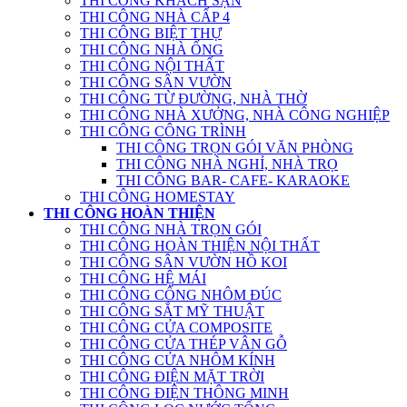
THI CÔNG KHÁCH SẠN
THI CÔNG NHÀ CẤP 4
THI CÔNG BIỆT THỰ
THI CÔNG NHÀ ỐNG
THI CÔNG NỘI THẤT
THI CÔNG SÂN VƯỜN
THI CÔNG TỪ ĐƯỜNG, NHÀ THỜ
THI CÔNG NHÀ XƯỞNG, NHÀ CÔNG NGHIỆP
THI CÔNG CÔNG TRÌNH
THI CÔNG TRỌN GÓI VĂN PHÒNG
THI CÔNG NHÀ NGHỈ, NHÀ TRỌ
THI CÔNG BAR- CAFE- KARAOKE
THI CÔNG HOMESTAY
THI CÔNG HOÀN THIỆN
THI CÔNG NHÀ TRỌN GÓI
THI CÔNG HOÀN THIỆN NỘI THẤT
THI CÔNG SÂN VƯỜN HỒ KOI
THI CÔNG HỆ MÁI
THI CÔNG CỔNG NHÔM ĐÚC
THI CÔNG SẮT MỸ THUẬT
THI CÔNG CỬA COMPOSITE
THI CÔNG CỬA THÉP VÂN GỖ
THI CÔNG CỬA NHÔM KÍNH
THI CÔNG ĐIỆN MẶT TRỜI
THI CÔNG ĐIỆN THÔNG MINH