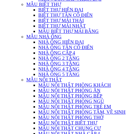
MẪU BIỆT THỰ
BIỆT THỰ HIỆN ĐẠI
BIỆT THỰ TÂN CỔ ĐIỂN
BIỆT THỰ MÁI THÁI
BIỆT THỰ MÁI NHẬT
MẪU BIỆT THỰ MÁI BẰNG
MẪU NHÀ ỐNG
NHÀ ỐNG HIỆN ĐẠI
NHÀ ỐNG TÂN CỔ ĐIỂN
NHÀ ỐNG CẤP 4
NHÀ ỐNG 2 TẦNG
NHÀ ỐNG 3 TẦNG
NHÀ ỐNG 4 TẦNG
NHÀ ỐNG 5 TẦNG
MẪU NỘI THẤT
MẪU NỘI THẤT PHÒNG KHÁCH
MẪU NỘI THẤT PHÒNG ĂN
MẪU NỘI THẤT PHÒNG BẾP
MẪU NỘI THẤT PHÒNG NGỦ
MẪU NỘI THẤT PHÒNG TRẺ EM
MẪU NỘI THẤT PHÒNG TẮM, VỆ SINH
MẪU NỘI THẤT PHÒNG THỜ
MẪU NỘI THẤT BIỆT THỰ
MẪU NỘI THẤT CHUNG CƯ
MẪU NỘI THẤT NHÀ CẤP 4