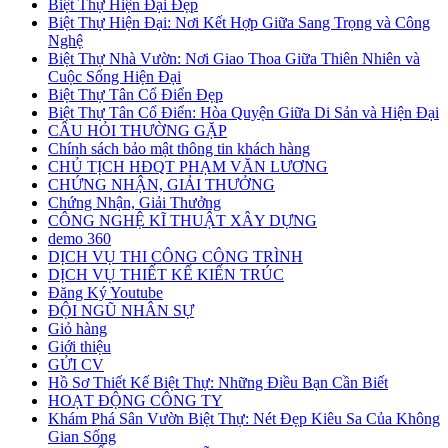
Biệt Thự Hiện Đại Đẹp
Biệt Thự Hiện Đại: Nơi Kết Hợp Giữa Sang Trọng và Công
Nghệ
Biệt Thự Nhà Vườn: Nơi Giao Thoa Giữa Thiên Nhiên và
Cuộc Sống Hiện Đại
Biệt Thự Tân Cổ Điển Đẹp
Biệt Thự Tân Cổ Điển: Hòa Quyện Giữa Di Sản và Hiện Đại
CÂU HỎI THƯỜNG GẶP
Chính sách bảo mật thông tin khách hàng
CHỦ TỊCH HĐQT PHẠM VĂN LƯƠNG
CHỨNG NHẬN, GIẢI THƯỞNG
Chứng Nhận, Giải Thưởng
CÔNG NGHỆ KĨ THUẬT XÂY DỰNG
demo 360
DỊCH VỤ THI CÔNG CÔNG TRÌNH
DỊCH VỤ THIẾT KẾ KIẾN TRÚC
Đăng Ký Youtube
ĐỘI NGŨ NHÂN SỰ
Giỏ hàng
Giới thiệu
GỬI CV
Hồ Sơ Thiết Kế Biệt Thự: Những Điều Bạn Cần Biết
HOẠT ĐỘNG CÔNG TY
Khám Phá Sân Vườn Biệt Thự: Nét Đẹp Kiêu Sa Của Không
Gian Sống