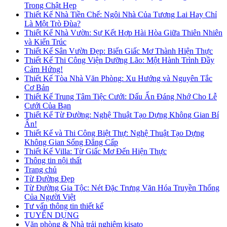
Trong Chật Hẹp
Thiết Kế Nhà Tiền Chế: Ngôi Nhà Của Tương Lai Hay Chỉ
Là Một Trò Đùa?
Thiết Kế Nhà Vườn: Sự Kết Hợp Hài Hòa Giữa Thiên Nhiên
và Kiến Trúc
Thiết Kế Sân Vườn Đẹp: Biến Giấc Mơ Thành Hiện Thực
Thiết Kế Thi Công Viện Dưỡng Lão: Một Hành Trình Đầy
Cảm Hứng!
Thiết Kế Tòa Nhà Văn Phòng: Xu Hướng và Nguyên Tắc
Cơ Bản
Thiết Kế Trung Tâm Tiệc Cưới: Dấu Ấn Đáng Nhớ Cho Lễ
Cưới Của Bạn
Thiết Kế Từ Đường: Nghệ Thuật Tạo Dựng Không Gian Bí
Ẩn!
Thiết Kế và Thi Công Biệt Thự: Nghệ Thuật Tạo Dựng
Không Gian Sống Đẳng Cấp
Thiết Kế Villa: Từ Giấc Mơ Đến Hiện Thực
Thông tin nội thất
Trang chủ
Từ Đường Đẹp
Từ Đường Gia Tộc: Nét Đặc Trưng Văn Hóa Truyền Thống
Của Người Việt
Tư vấn thông tin thiết kế
TUYỂN DỤNG
Văn phòng & Nhà trải nghiệm kisato