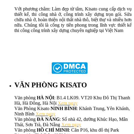
Với phương châm: Làm đẹp từ tâm, Kisato cung cấp dịch vụ
thiết kế, thi công nhà ở, công trình xây dựng trọn gói. Sửa
chữa nhà ở, hoàn thiện nội thất nhà thô, biệt thự và nhiều hơn
nữa. Chúng tôi là công ty tiên phong trong lĩnh vực thiết kế
thi công công trình xây dựng chuyên nghiệp tại Việt Nam
VĂN PHÒNG KISATO
Văn phòng
HÀ NỘI
: B1.4 LK09. VT20 Khu Đô Thị Thanh
Hà, Hà Đông, Hà Nội
Xem ngay
Văn Phòng Kisato
NINH BÌNH
: Khánh Trung, Yên Khánh,
Ninh Bình
Xem ngay
Văn phòng
ĐÀ NẴNG
: Số nhà 42, đường Khúc Hạo, Mân
Thái, Sơn Trà, Đà Nẵng
Xem ngay
Văn phòng
HỒ CHÍ MINH
: Căn P16, khu đô thị Park