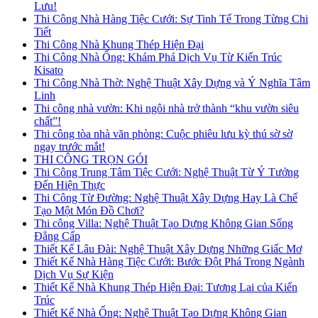
Lưu!
Thi Công Nhà Hàng Tiệc Cưới: Sự Tinh Tế Trong Từng Chi
Tiết
Thi Công Nhà Khung Thép Hiện Đại
Thi Công Nhà Ống: Khám Phá Dịch Vụ Từ Kiến Trúc
Kisato
Thi Công Nhà Thờ: Nghệ Thuật Xây Dựng và Ý Nghĩa Tâm
Linh
Thi công nhà vườn: Khi ngôi nhà trở thành “khu vườn siêu
chất”!
Thi công tòa nhà văn phòng: Cuộc phiêu lưu kỳ thú sờ sờ
ngay trước mắt!
THI CÔNG TRỌN GÓI
Thi Công Trung Tâm Tiệc Cưới: Nghệ Thuật Từ Ý Tưởng
Đến Hiện Thực
Thi Công Từ Đường: Nghệ Thuật Xây Dựng Hay Là Chế
Tạo Một Món Đồ Chơi?
Thi công Villa: Nghệ Thuật Tạo Dựng Không Gian Sống
Đẳng Cấp
Thiết Kế Lâu Đài: Nghệ Thuật Xây Dựng Những Giấc Mơ
Thiết Kế Nhà Hàng Tiệc Cưới: Bước Đột Phá Trong Ngành
Dịch Vụ Sự Kiện
Thiết Kế Nhà Khung Thép Hiện Đại: Tương Lai của Kiến
Trúc
Thiết Kế Nhà Ống: Nghệ Thuật Tạo Dựng Không Gian