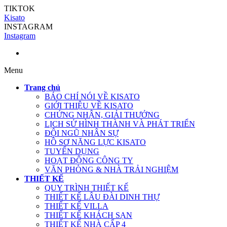
TIKTOK
Kisato
INSTAGRAM
Instagram
Menu
Trang chủ
BÁO CHÍ NÓI VỀ KISATO
GIỚI THIỆU VỀ KISATO
CHỨNG NHẬN, GIẢI THƯỞNG
LỊCH SỬ HÌNH THÀNH VÀ PHÁT TRIỂN
ĐỘI NGŨ NHÂN SỰ
HỒ SƠ NĂNG LỰC KISATO
TUYỂN DỤNG
HOẠT ĐỘNG CÔNG TY
VĂN PHÒNG & NHÀ TRẢI NGHIỆM
THIẾT KẾ
QUY TRÌNH THIẾT KẾ
THIẾT KẾ LÂU ĐÀI DINH THỰ
THIẾT KẾ VILLA
THIẾT KẾ KHÁCH SẠN
THIẾT KẾ NHÀ CẤP 4