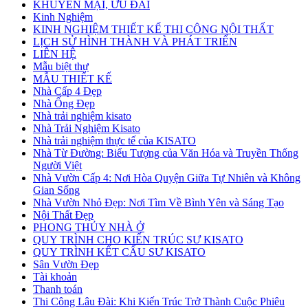
KHUYẾN MẠI, ƯU ĐÃI
Kinh Nghiệm
KINH NGHIỆM THIẾT KẾ THI CÔNG NỘI THẤT
LỊCH SỬ HÌNH THÀNH VÀ PHÁT TRIỂN
LIÊN HỆ
Mẫu biệt thự
MẪU THIẾT KẾ
Nhà Cấp 4 Đẹp
Nhà Ống Đẹp
Nhà trải nghiệm kisato
Nhà Trải Nghiệm Kisato
Nhà trải nghiệm thực tế của KISATO
Nhà Từ Đường: Biểu Tượng của Văn Hóa và Truyền Thống
Người Việt
Nhà Vườn Cấp 4: Nơi Hòa Quyện Giữa Tự Nhiên và Không
Gian Sống
Nhà Vườn Nhỏ Đẹp: Nơi Tìm Về Bình Yên và Sáng Tạo
Nội Thất Đẹp
PHONG THỦY NHÀ Ở
QUY TRÌNH CHO KIẾN TRÚC SƯ KISATO
QUY TRÌNH KẾT CẤU SƯ KISATO
Sân Vườn Đẹp
Tài khoản
Thanh toán
Thi Công Lâu Đài: Khi Kiến Trúc Trở Thành Cuộc Phiêu