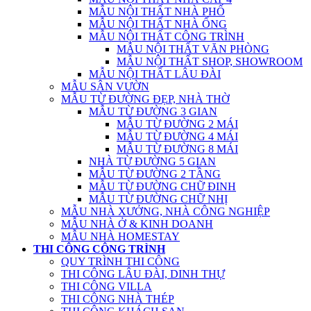
MẪU NỘI THẤT NHÀ PHỐ
MẪU NỘI THẤT NHÀ ỐNG
MẪU NỘI THẤT CÔNG TRÌNH
MẪU NỘI THẤT VĂN PHÒNG
MẪU NỘI THẤT SHOP, SHOWROOM
MẪU NỘI THẤT LÂU ĐÀI
MẪU SÂN VƯỜN
MẪU TỪ ĐƯỜNG ĐẸP, NHÀ THỜ
MẪU TỪ ĐƯỜNG 3 GIAN
MẪU TỪ ĐƯỜNG 2 MÁI
MẪU TỪ ĐƯỜNG 4 MÁI
MẪU TỪ ĐƯỜNG 8 MÁI
NHÀ TỪ ĐƯỜNG 5 GIAN
MẪU TỪ ĐƯỜNG 2 TẦNG
MẪU TỪ ĐƯỜNG CHỮ ĐINH
MẪU TỪ ĐƯỜNG CHỮ NHỊ
MẪU NHÀ XƯỞNG, NHÀ CÔNG NGHIỆP
MẪU NHÀ Ở & KINH DOANH
MẪU NHÀ HOMESTAY
THI CÔNG CÔNG TRÌNH
QUY TRÌNH THI CÔNG
THI CÔNG LÂU ĐÀI, DINH THỰ
THI CÔNG VILLA
THI CÔNG NHÀ THÉP