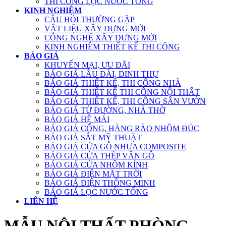
THI CÔNG LỌC NƯỚC TỔNG
KINH NGHIỆM
CÂU HỎI THƯỜNG GẶP
VẬT LIỆU XÂY DỰNG MỚI
CÔNG NGHỆ XÂY DỰNG MỚI
KINH NGHIỆM THIẾT KẾ THI CÔNG
BÁO GIÁ
KHUYẾN MẠI, ƯU ĐÃI
BÁO GIÁ LÂU ĐÀI, DINH THỰ
BÁO GIÁ THIẾT KẾ, THI CÔNG NHÀ
BÁO GIÁ THIẾT KẾ THI CÔNG NỘI THẤT
BÁO GIÁ THIẾT KẾ, THI CÔNG SÂN VƯỜN
BÁO GIÁ TỪ ĐƯỜNG, NHÀ THỜ
BÁO GIÁ HỆ MÁI
BÁO GIÁ CỔNG, HÀNG RÀO NHÔM ĐÚC
BÁO GIÁ SẮT MỸ THUẬT
BÁO GIÁ CỬA GỖ NHỰA COMPOSITE
BÁO GIÁ CỬA THÉP VÂN GỖ
BÁO GIÁ CỬA NHÔM KÍNH
BÁO GIÁ ĐIỆN MẶT TRỜI
BÁO GIÁ ĐIỆN THÔNG MINH
BÁO GIÁ LỌC NƯỚC TỔNG
LIÊN HỆ
MẪU NỘI THẤT PHÒNG