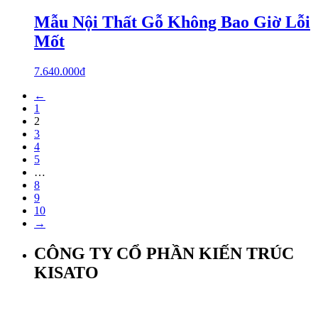
Mẫu Nội Thất Gỗ Không Bao Giờ Lỗi
Mốt
7.640.000
₫
←
1
2
3
4
5
…
8
9
10
→
CÔNG TY CỔ PHẦN KIẾN TRÚC
KISATO