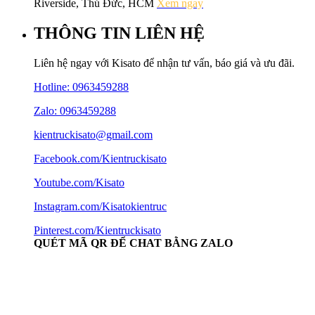
Riverside, Thủ Đức, HCM
Xem ngay
THÔNG TIN LIÊN HỆ
Liên hệ ngay với Kisato để nhận tư vấn, báo giá và ưu đãi.
Hotline:
0963459288
Zalo: 0963459288
kientruckisato@gmail.com
Facebook.com/Kientruckisato
Youtube.com/Kisato
Instagram.com/Kisatokientruc
Pinterest.com/Kientruckisato
QUÉT MÃ QR ĐỂ CHAT BẰNG ZALO