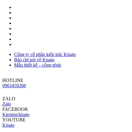
Công ty cổ phần kiến trúc Kisato
Báo chí nói về Kisato
Mẫu thiết kế – công trình
HOTLINE
0963459288
ZALO
Zalo
FACEBOOK
Kientruckisato
YOUTUBE
Kisato