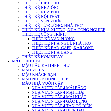
THIẾT KẾ BIỆT THỰ
THIẾT KẾ NHÀ ỐNG
THIẾT KẾ NHÀ PHỐ
THIẾT KẾ NỘI THẤT
THIẾT KẾ SÂN VƯỜN
THIẾT KẾ TỪ ĐƯỜNG, NHÀ THỜ
THIẾT KẾ NHÀ XƯỞNG, NHÀ CÔNG NGHIỆP
THIẾT KẾ CÔNG TRÌNH
THIẾT KẾ VĂN PHÒNG
THIẾT KẾ NHÀ NGHỈ, NHÀ TRỌ
THIẾT KẾ BAR, CAFE, KARAOKE
THIẾT KẾ NHÀ HÀNG
THIẾT KẾ HOMESTAY
MẪU THIẾT KẾ
MẪU LÂU ĐÀI DINH THỰ
MẪU VILLA
MẪU KHÁCH SẠN
MẪU NHÀ KHUNG THÉP
MẪU NHÀ VƯỜN CẤP 4
NHÀ VƯỜN CẤP 4 MÁI BẰNG
NHÀ VƯỜN CẤP 4 MÁI THÁI
NHÀ VƯỜN CẤP 4 MÁI NHẬT
NHÀ VƯỜN CẤP 4 GÁC LỬNG
NHÀ VƯỜN CẤP 4 TÂN CỔ ĐIỂN
NHÀ VƯỜN CẤP 4 HIỆN ĐẠI