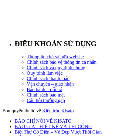
ĐIỀU KHOẢN SỬ DỤNG
Thông tin chủ sở hữu website
Chính sách bảo vệ thông tin cá nhân
Chính sách và quy định chung
Quy trình làm việc
Chính sách thanh toán
Vận chuyển – giao nhận
Bảo hành – đổi trả
Chính sách bảo mật
Câu hỏi thường gặp
Bản quyền thuộc về
Kiến trúc Kisato
.
BÁO CHÍ NÓI VỀ KISATO
BÁO GIÁ THIẾT KẾ VÀ THI CÔNG
Biệt Thự Cổ Điển – Vẻ Đẹp Vượt Thời Gian