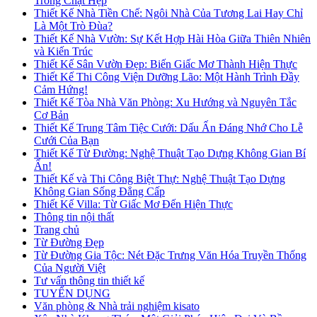
Trong Chật Hẹp
Thiết Kế Nhà Tiền Chế: Ngôi Nhà Của Tương Lai Hay Chỉ
Là Một Trò Đùa?
Thiết Kế Nhà Vườn: Sự Kết Hợp Hài Hòa Giữa Thiên Nhiên
và Kiến Trúc
Thiết Kế Sân Vườn Đẹp: Biến Giấc Mơ Thành Hiện Thực
Thiết Kế Thi Công Viện Dưỡng Lão: Một Hành Trình Đầy
Cảm Hứng!
Thiết Kế Tòa Nhà Văn Phòng: Xu Hướng và Nguyên Tắc
Cơ Bản
Thiết Kế Trung Tâm Tiệc Cưới: Dấu Ấn Đáng Nhớ Cho Lễ
Cưới Của Bạn
Thiết Kế Từ Đường: Nghệ Thuật Tạo Dựng Không Gian Bí
Ẩn!
Thiết Kế và Thi Công Biệt Thự: Nghệ Thuật Tạo Dựng
Không Gian Sống Đẳng Cấp
Thiết Kế Villa: Từ Giấc Mơ Đến Hiện Thực
Thông tin nội thất
Trang chủ
Từ Đường Đẹp
Từ Đường Gia Tộc: Nét Đặc Trưng Văn Hóa Truyền Thống
Của Người Việt
Tư vấn thông tin thiết kế
TUYỂN DỤNG
Văn phòng & Nhà trải nghiệm kisato