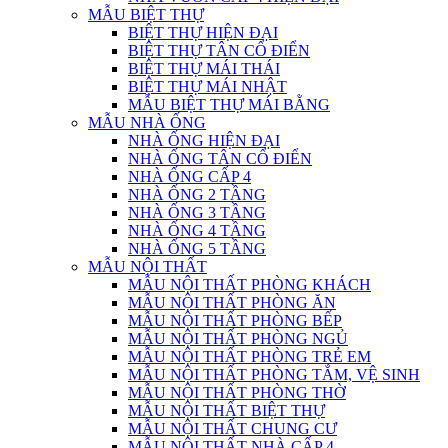
MẪU BIỆT THỰ
BIỆT THỰ HIỆN ĐẠI
BIỆT THỰ TÂN CỔ ĐIỂN
BIỆT THỰ MÁI THÁI
BIỆT THỰ MÁI NHẬT
MẪU BIỆT THỰ MÁI BẰNG
MẪU NHÀ ỐNG
NHÀ ỐNG HIỆN ĐẠI
NHÀ ỐNG TÂN CỔ ĐIỂN
NHÀ ỐNG CẤP 4
NHÀ ỐNG 2 TẦNG
NHÀ ỐNG 3 TẦNG
NHÀ ỐNG 4 TẦNG
NHÀ ỐNG 5 TẦNG
MẪU NỘI THẤT
MẪU NỘI THẤT PHÒNG KHÁCH
MẪU NỘI THẤT PHÒNG ĂN
MẪU NỘI THẤT PHÒNG BẾP
MẪU NỘI THẤT PHÒNG NGỦ
MẪU NỘI THẤT PHÒNG TRẺ EM
MẪU NỘI THẤT PHÒNG TẮM, VỆ SINH
MẪU NỘI THẤT PHÒNG THỜ
MẪU NỘI THẤT BIỆT THỰ
MẪU NỘI THẤT CHUNG CƯ
MẪU NỘI THẤT NHÀ CẤP 4