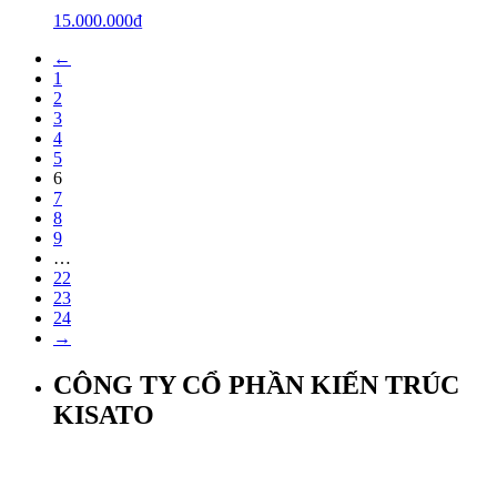
15.000.000
₫
←
1
2
3
4
5
6
7
8
9
…
22
23
24
→
CÔNG TY CỔ PHẦN KIẾN TRÚC
KISATO