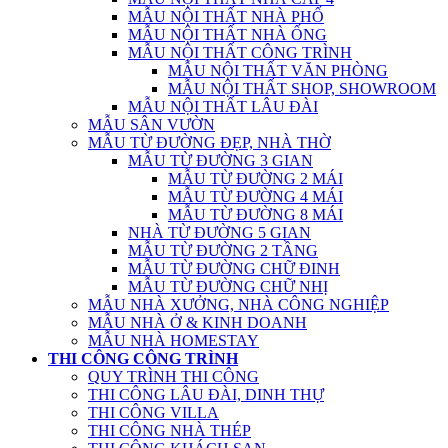
MẪU NỘI THẤT NHÀ PHỐ
MẪU NỘI THẤT NHÀ ỐNG
MẪU NỘI THẤT CÔNG TRÌNH
MẪU NỘI THẤT VĂN PHÒNG
MẪU NỘI THẤT SHOP, SHOWROOM
MẪU NỘI THẤT LÂU ĐÀI
MẪU SÂN VƯỜN
MẪU TỪ ĐƯỜNG ĐẸP, NHÀ THỜ
MẪU TỪ ĐƯỜNG 3 GIAN
MẪU TỪ ĐƯỜNG 2 MÁI
MẪU TỪ ĐƯỜNG 4 MÁI
MẪU TỪ ĐƯỜNG 8 MÁI
NHÀ TỪ ĐƯỜNG 5 GIAN
MẪU TỪ ĐƯỜNG 2 TẦNG
MẪU TỪ ĐƯỜNG CHỮ ĐINH
MẪU TỪ ĐƯỜNG CHỮ NHỊ
MẪU NHÀ XƯỞNG, NHÀ CÔNG NGHIỆP
MẪU NHÀ Ở & KINH DOANH
MẪU NHÀ HOMESTAY
THI CÔNG CÔNG TRÌNH
QUY TRÌNH THI CÔNG
THI CÔNG LÂU ĐÀI, DINH THỰ
THI CÔNG VILLA
THI CÔNG NHÀ THÉP