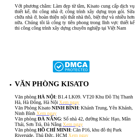
Với phương châm: Làm đẹp từ tâm, Kisato cung cấp dịch vụ
thiết kế, thi công nhà ở, công trình xây dựng trọn gói. Sửa
chữa nhà ở, hoàn thiện nội thất nhà thô, biệt thự và nhiều hơn
nữa. Chúng tôi là công ty tiên phong trong lĩnh vực thiết kế
thi công công trình xây dựng chuyên nghiệp tại Việt Nam
VĂN PHÒNG KISATO
Văn phòng
HÀ NỘI
: B1.4 LK09. VT20 Khu Đô Thị Thanh
Hà, Hà Đông, Hà Nội
Xem ngay
Văn Phòng Kisato
NINH BÌNH
: Khánh Trung, Yên Khánh,
Ninh Bình
Xem ngay
Văn phòng
ĐÀ NẴNG
: Số nhà 42, đường Khúc Hạo, Mân
Thái, Sơn Trà, Đà Nẵng
Xem ngay
Văn phòng
HỒ CHÍ MINH
: Căn P16, khu đô thị Park
Riverside, Thủ Đức, HCM
Xem ngay