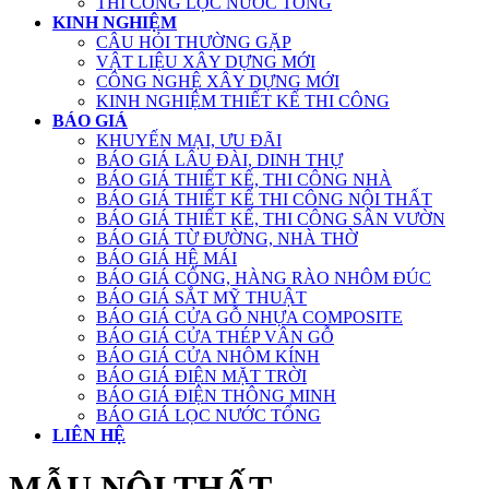
THI CÔNG LỌC NƯỚC TỔNG
KINH NGHIỆM
CÂU HỎI THƯỜNG GẶP
VẬT LIỆU XÂY DỰNG MỚI
CÔNG NGHỆ XÂY DỰNG MỚI
KINH NGHIỆM THIẾT KẾ THI CÔNG
BÁO GIÁ
KHUYẾN MẠI, ƯU ĐÃI
BÁO GIÁ LÂU ĐÀI, DINH THỰ
BÁO GIÁ THIẾT KẾ, THI CÔNG NHÀ
BÁO GIÁ THIẾT KẾ THI CÔNG NỘI THẤT
BÁO GIÁ THIẾT KẾ, THI CÔNG SÂN VƯỜN
BÁO GIÁ TỪ ĐƯỜNG, NHÀ THỜ
BÁO GIÁ HỆ MÁI
BÁO GIÁ CỔNG, HÀNG RÀO NHÔM ĐÚC
BÁO GIÁ SẮT MỸ THUẬT
BÁO GIÁ CỬA GỖ NHỰA COMPOSITE
BÁO GIÁ CỬA THÉP VÂN GỖ
BÁO GIÁ CỬA NHÔM KÍNH
BÁO GIÁ ĐIỆN MẶT TRỜI
BÁO GIÁ ĐIỆN THÔNG MINH
BÁO GIÁ LỌC NƯỚC TỔNG
LIÊN HỆ
MẪU NỘI THẤT