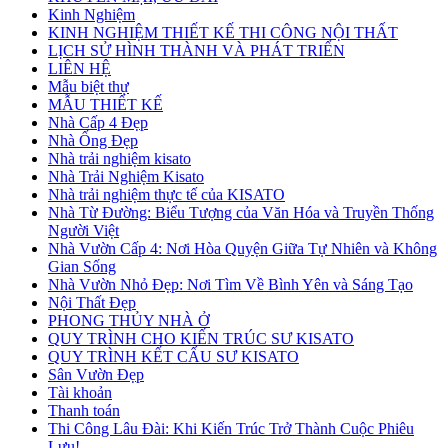
Kinh Nghiệm
KINH NGHIỆM THIẾT KẾ THI CÔNG NỘI THẤT
LỊCH SỬ HÌNH THÀNH VÀ PHÁT TRIỂN
LIÊN HỆ
Mẫu biệt thự
MẪU THIẾT KẾ
Nhà Cấp 4 Đẹp
Nhà Ống Đẹp
Nhà trải nghiệm kisato
Nhà Trải Nghiệm Kisato
Nhà trải nghiệm thực tế của KISATO
Nhà Từ Đường: Biểu Tượng của Văn Hóa và Truyền Thống
Người Việt
Nhà Vườn Cấp 4: Nơi Hòa Quyện Giữa Tự Nhiên và Không
Gian Sống
Nhà Vườn Nhỏ Đẹp: Nơi Tìm Về Bình Yên và Sáng Tạo
Nội Thất Đẹp
PHONG THỦY NHÀ Ở
QUY TRÌNH CHO KIẾN TRÚC SƯ KISATO
QUY TRÌNH KẾT CẤU SƯ KISATO
Sân Vườn Đẹp
Tài khoản
Thanh toán
Thi Công Lâu Đài: Khi Kiến Trúc Trở Thành Cuộc Phiêu
Lưu!