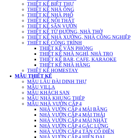
THIẾT KẾ BIỆT THỰ
THIẾT KẾ NHÀ ỐNG
THIẾT KẾ NHÀ PHỐ
THIẾT KẾ NỘI THẤT
THIẾT KẾ SÂN VƯỜN
THIẾT KẾ TỪ ĐƯỜNG, NHÀ THỜ
THIẾT KẾ NHÀ XƯỞNG, NHÀ CÔNG NGHIỆP
THIẾT KẾ CÔNG TRÌNH
THIẾT KẾ VĂN PHÒNG
THIẾT KẾ NHÀ NGHỈ, NHÀ TRỌ
THIẾT KẾ BAR, CAFE, KARAOKE
THIẾT KẾ NHÀ HÀNG
THIẾT KẾ HOMESTAY
MẪU THIẾT KẾ
MẪU LÂU ĐÀI DINH THỰ
MẪU VILLA
MẪU KHÁCH SẠN
MẪU NHÀ KHUNG THÉP
MẪU NHÀ VƯỜN CẤP 4
NHÀ VƯỜN CẤP 4 MÁI BẰNG
NHÀ VƯỜN CẤP 4 MÁI THÁI
NHÀ VƯỜN CẤP 4 MÁI NHẬT
NHÀ VƯỜN CẤP 4 GÁC LỬNG
NHÀ VƯỜN CẤP 4 TÂN CỔ ĐIỂN
NHÀ VƯỜN CẤP 4 HIỆN ĐẠI