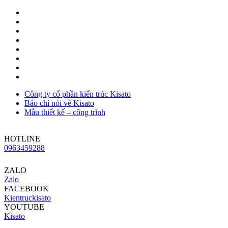
Công ty cổ phần kiến trúc Kisato
Báo chí nói về Kisato
Mẫu thiết kế – công trình
HOTLINE
0963459288
ZALO
Zalo
FACEBOOK
Kientruckisato
YOUTUBE
Kisato