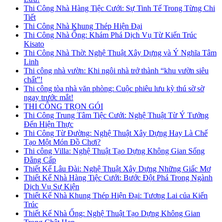
Thi Công Nhà Hàng Tiệc Cưới: Sự Tinh Tế Trong Từng Chi
Tiết
Thi Công Nhà Khung Thép Hiện Đại
Thi Công Nhà Ống: Khám Phá Dịch Vụ Từ Kiến Trúc
Kisato
Thi Công Nhà Thờ: Nghệ Thuật Xây Dựng và Ý Nghĩa Tâm
Linh
Thi công nhà vườn: Khi ngôi nhà trở thành “khu vườn siêu
chất”!
Thi công tòa nhà văn phòng: Cuộc phiêu lưu kỳ thú sờ sờ
ngay trước mắt!
THI CÔNG TRỌN GÓI
Thi Công Trung Tâm Tiệc Cưới: Nghệ Thuật Từ Ý Tưởng
Đến Hiện Thực
Thi Công Từ Đường: Nghệ Thuật Xây Dựng Hay Là Chế
Tạo Một Món Đồ Chơi?
Thi công Villa: Nghệ Thuật Tạo Dựng Không Gian Sống
Đẳng Cấp
Thiết Kế Lâu Đài: Nghệ Thuật Xây Dựng Những Giấc Mơ
Thiết Kế Nhà Hàng Tiệc Cưới: Bước Đột Phá Trong Ngành
Dịch Vụ Sự Kiện
Thiết Kế Nhà Khung Thép Hiện Đại: Tương Lai của Kiến
Trúc
Thiết Kế Nhà Ống: Nghệ Thuật Tạo Dựng Không Gian