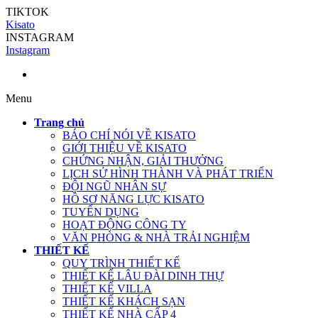
TIKTOK
Kisato
INSTAGRAM
Instagram
Menu
Trang chủ
BÁO CHÍ NÓI VỀ KISATO
GIỚI THIỆU VỀ KISATO
CHỨNG NHẬN, GIẢI THƯỞNG
LỊCH SỬ HÌNH THÀNH VÀ PHÁT TRIỂN
ĐỘI NGŨ NHÂN SỰ
HỒ SƠ NĂNG LỰC KISATO
TUYỂN DỤNG
HOẠT ĐỘNG CÔNG TY
VĂN PHÒNG & NHÀ TRẢI NGHIỆM
THIẾT KẾ
QUY TRÌNH THIẾT KẾ
THIẾT KẾ LÂU ĐÀI DINH THỰ
THIẾT KẾ VILLA
THIẾT KẾ KHÁCH SẠN
THIẾT KẾ NHÀ CẤP 4