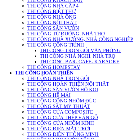
THI CÔNG KHÁCH SẠN
THI CÔNG NHÀ CẤP 4
THI CÔNG BIỆT THỰ
THI CÔNG NHÀ ỐNG
THI CÔNG NỘI THẤT
THI CÔNG SÂN VƯỜN
THI CÔNG TỪ ĐƯỜNG, NHÀ THỜ
THI CÔNG NHÀ XƯỞNG, NHÀ CÔNG NGHIỆP
THI CÔNG CÔNG TRÌNH
THI CÔNG TRỌN GÓI VĂN PHÒNG
THI CÔNG NHÀ NGHỈ, NHÀ TRỌ
THI CÔNG BAR- CAFE- KARAOKE
THI CÔNG HOMESTAY
THI CÔNG HOÀN THIỆN
THI CÔNG NHÀ TRỌN GÓI
THI CÔNG HOÀN THIỆN NỘI THẤT
THI CÔNG SÂN VƯỜN HỒ KOI
THI CÔNG HỆ MÁI
THI CÔNG CỔNG NHÔM ĐÚC
THI CÔNG SẮT MỸ THUẬT
THI CÔNG CỬA COMPOSITE
THI CÔNG CỬA THÉP VÂN GỖ
THI CÔNG CỬA NHÔM KÍNH
THI CÔNG ĐIỆN MẶT TRỜI
THI CÔNG ĐIỆN THÔNG MINH