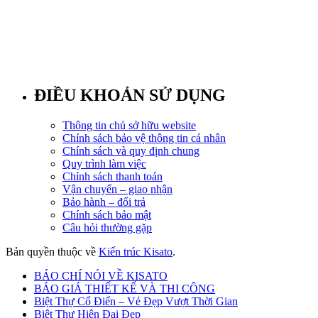
ĐIỀU KHOẢN SỬ DỤNG
Thông tin chủ sở hữu website
Chính sách bảo vệ thông tin cá nhân
Chính sách và quy định chung
Quy trình làm việc
Chính sách thanh toán
Vận chuyển – giao nhận
Bảo hành – đổi trả
Chính sách bảo mật
Câu hỏi thường gặp
Bản quyền thuộc về
Kiến trúc Kisato
.
BÁO CHÍ NÓI VỀ KISATO
BÁO GIÁ THIẾT KẾ VÀ THI CÔNG
Biệt Thự Cổ Điển – Vẻ Đẹp Vượt Thời Gian
Biệt Thự Hiện Đại Đẹp