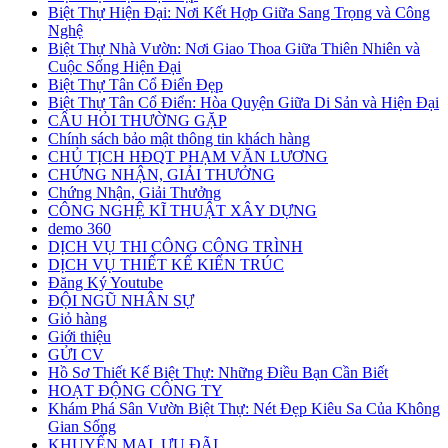
Biệt Thự Hiện Đại: Nơi Kết Hợp Giữa Sang Trọng và Công
Nghệ
Biệt Thự Nhà Vườn: Nơi Giao Thoa Giữa Thiên Nhiên và
Cuộc Sống Hiện Đại
Biệt Thự Tân Cổ Điển Đẹp
Biệt Thự Tân Cổ Điển: Hòa Quyện Giữa Di Sản và Hiện Đại
CÂU HỎI THƯỜNG GẶP
Chính sách bảo mật thông tin khách hàng
CHỦ TỊCH HĐQT PHẠM VĂN LƯƠNG
CHỨNG NHẬN, GIẢI THƯỞNG
Chứng Nhận, Giải Thưởng
CÔNG NGHỆ KĨ THUẬT XÂY DỰNG
demo 360
DỊCH VỤ THI CÔNG CÔNG TRÌNH
DỊCH VỤ THIẾT KẾ KIẾN TRÚC
Đăng Ký Youtube
ĐỘI NGŨ NHÂN SỰ
Giỏ hàng
Giới thiệu
GỬI CV
Hồ Sơ Thiết Kế Biệt Thự: Những Điều Bạn Cần Biết
HOẠT ĐỘNG CÔNG TY
Khám Phá Sân Vườn Biệt Thự: Nét Đẹp Kiêu Sa Của Không
Gian Sống
KHUYẾN MẠI, ƯU ĐÃI