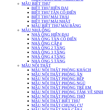
MẪU BIỆT THỰ
BIỆT THỰ HIỆN ĐẠI
BIỆT THỰ TÂN CỔ ĐIỂN
BIỆT THỰ MÁI THÁI
BIỆT THỰ MÁI NHẬT
MẪU BIỆT THỰ MÁI BẰNG
MẪU NHÀ ỐNG
NHÀ ỐNG HIỆN ĐẠI
NHÀ ỐNG TÂN CỔ ĐIỂN
NHÀ ỐNG CẤP 4
NHÀ ỐNG 2 TẦNG
NHÀ ỐNG 3 TẦNG
NHÀ ỐNG 4 TẦNG
NHÀ ỐNG 5 TẦNG
MẪU NỘI THẤT
MẪU NỘI THẤT PHÒNG KHÁCH
MẪU NỘI THẤT PHÒNG ĂN
MẪU NỘI THẤT PHÒNG BẾP
MẪU NỘI THẤT PHÒNG NGỦ
MẪU NỘI THẤT PHÒNG TRẺ EM
MẪU NỘI THẤT PHÒNG TẮM, VỆ SINH
MẪU NỘI THẤT PHÒNG THỜ
MẪU NỘI THẤT BIỆT THỰ
MẪU NỘI THẤT CHUNG CƯ
MẪU NỘI THẤT NHÀ CẤP 4