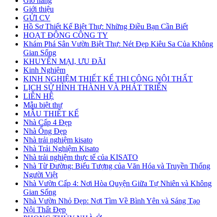
Giỏ hàng
Giới thiệu
GỬI CV
Hồ Sơ Thiết Kế Biệt Thự: Những Điều Bạn Cần Biết
HOẠT ĐỘNG CÔNG TY
Khám Phá Sân Vườn Biệt Thự: Nét Đẹp Kiêu Sa Của Không
Gian Sống
KHUYẾN MẠI, ƯU ĐÃI
Kinh Nghiệm
KINH NGHIỆM THIẾT KẾ THI CÔNG NỘI THẤT
LỊCH SỬ HÌNH THÀNH VÀ PHÁT TRIỂN
LIÊN HỆ
Mẫu biệt thự
MẪU THIẾT KẾ
Nhà Cấp 4 Đẹp
Nhà Ống Đẹp
Nhà trải nghiệm kisato
Nhà Trải Nghiệm Kisato
Nhà trải nghiệm thực tế của KISATO
Nhà Từ Đường: Biểu Tượng của Văn Hóa và Truyền Thống
Người Việt
Nhà Vườn Cấp 4: Nơi Hòa Quyện Giữa Tự Nhiên và Không
Gian Sống
Nhà Vườn Nhỏ Đẹp: Nơi Tìm Về Bình Yên và Sáng Tạo
Nội Thất Đẹp