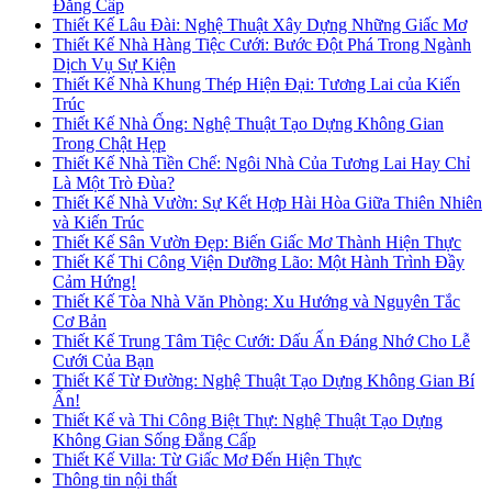
Đẳng Cấp
Thiết Kế Lâu Đài: Nghệ Thuật Xây Dựng Những Giấc Mơ
Thiết Kế Nhà Hàng Tiệc Cưới: Bước Đột Phá Trong Ngành
Dịch Vụ Sự Kiện
Thiết Kế Nhà Khung Thép Hiện Đại: Tương Lai của Kiến
Trúc
Thiết Kế Nhà Ống: Nghệ Thuật Tạo Dựng Không Gian
Trong Chật Hẹp
Thiết Kế Nhà Tiền Chế: Ngôi Nhà Của Tương Lai Hay Chỉ
Là Một Trò Đùa?
Thiết Kế Nhà Vườn: Sự Kết Hợp Hài Hòa Giữa Thiên Nhiên
và Kiến Trúc
Thiết Kế Sân Vườn Đẹp: Biến Giấc Mơ Thành Hiện Thực
Thiết Kế Thi Công Viện Dưỡng Lão: Một Hành Trình Đầy
Cảm Hứng!
Thiết Kế Tòa Nhà Văn Phòng: Xu Hướng và Nguyên Tắc
Cơ Bản
Thiết Kế Trung Tâm Tiệc Cưới: Dấu Ấn Đáng Nhớ Cho Lễ
Cưới Của Bạn
Thiết Kế Từ Đường: Nghệ Thuật Tạo Dựng Không Gian Bí
Ẩn!
Thiết Kế và Thi Công Biệt Thự: Nghệ Thuật Tạo Dựng
Không Gian Sống Đẳng Cấp
Thiết Kế Villa: Từ Giấc Mơ Đến Hiện Thực
Thông tin nội thất