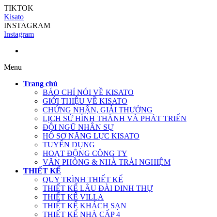
TIKTOK
Kisato
INSTAGRAM
Instagram
Menu
Trang chủ
BÁO CHÍ NÓI VỀ KISATO
GIỚI THIỆU VỀ KISATO
CHỨNG NHẬN, GIẢI THƯỞNG
LỊCH SỬ HÌNH THÀNH VÀ PHÁT TRIỂN
ĐỘI NGŨ NHÂN SỰ
HỒ SƠ NĂNG LỰC KISATO
TUYỂN DỤNG
HOẠT ĐỘNG CÔNG TY
VĂN PHÒNG & NHÀ TRẢI NGHIỆM
THIẾT KẾ
QUY TRÌNH THIẾT KẾ
THIẾT KẾ LÂU ĐÀI DINH THỰ
THIẾT KẾ VILLA
THIẾT KẾ KHÁCH SẠN
THIẾT KẾ NHÀ CẤP 4