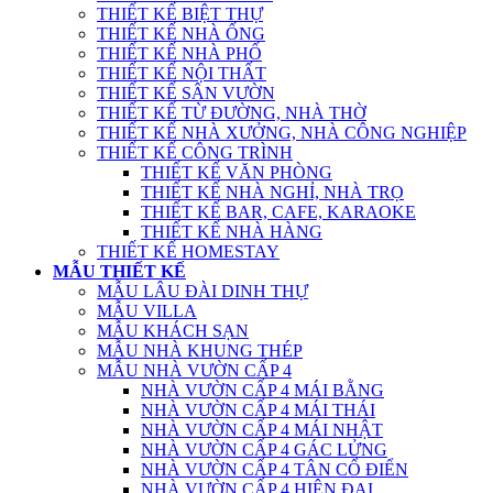
THIẾT KẾ BIỆT THỰ
THIẾT KẾ NHÀ ỐNG
THIẾT KẾ NHÀ PHỐ
THIẾT KẾ NỘI THẤT
THIẾT KẾ SÂN VƯỜN
THIẾT KẾ TỪ ĐƯỜNG, NHÀ THỜ
THIẾT KẾ NHÀ XƯỞNG, NHÀ CÔNG NGHIỆP
THIẾT KẾ CÔNG TRÌNH
THIẾT KẾ VĂN PHÒNG
THIẾT KẾ NHÀ NGHỈ, NHÀ TRỌ
THIẾT KẾ BAR, CAFE, KARAOKE
THIẾT KẾ NHÀ HÀNG
THIẾT KẾ HOMESTAY
MẪU THIẾT KẾ
MẪU LÂU ĐÀI DINH THỰ
MẪU VILLA
MẪU KHÁCH SẠN
MẪU NHÀ KHUNG THÉP
MẪU NHÀ VƯỜN CẤP 4
NHÀ VƯỜN CẤP 4 MÁI BẰNG
NHÀ VƯỜN CẤP 4 MÁI THÁI
NHÀ VƯỜN CẤP 4 MÁI NHẬT
NHÀ VƯỜN CẤP 4 GÁC LỬNG
NHÀ VƯỜN CẤP 4 TÂN CỔ ĐIỂN
NHÀ VƯỜN CẤP 4 HIỆN ĐẠI