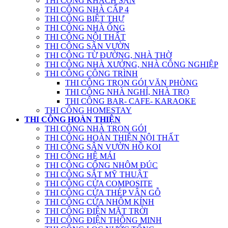
THI CÔNG KHÁCH SẠN
THI CÔNG NHÀ CẤP 4
THI CÔNG BIỆT THỰ
THI CÔNG NHÀ ỐNG
THI CÔNG NỘI THẤT
THI CÔNG SÂN VƯỜN
THI CÔNG TỪ ĐƯỜNG, NHÀ THỜ
THI CÔNG NHÀ XƯỞNG, NHÀ CÔNG NGHIỆP
THI CÔNG CÔNG TRÌNH
THI CÔNG TRỌN GÓI VĂN PHÒNG
THI CÔNG NHÀ NGHỈ, NHÀ TRỌ
THI CÔNG BAR- CAFE- KARAOKE
THI CÔNG HOMESTAY
THI CÔNG HOÀN THIỆN
THI CÔNG NHÀ TRỌN GÓI
THI CÔNG HOÀN THIỆN NỘI THẤT
THI CÔNG SÂN VƯỜN HỒ KOI
THI CÔNG HỆ MÁI
THI CÔNG CỔNG NHÔM ĐÚC
THI CÔNG SẮT MỸ THUẬT
THI CÔNG CỬA COMPOSITE
THI CÔNG CỬA THÉP VÂN GỖ
THI CÔNG CỬA NHÔM KÍNH
THI CÔNG ĐIỆN MẶT TRỜI
THI CÔNG ĐIỆN THÔNG MINH