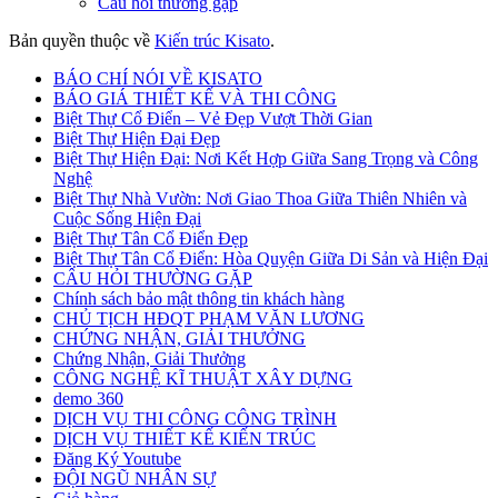
Câu hỏi thường gặp
Bản quyền thuộc về
Kiến trúc Kisato
.
BÁO CHÍ NÓI VỀ KISATO
BÁO GIÁ THIẾT KẾ VÀ THI CÔNG
Biệt Thự Cổ Điển – Vẻ Đẹp Vượt Thời Gian
Biệt Thự Hiện Đại Đẹp
Biệt Thự Hiện Đại: Nơi Kết Hợp Giữa Sang Trọng và Công
Nghệ
Biệt Thự Nhà Vườn: Nơi Giao Thoa Giữa Thiên Nhiên và
Cuộc Sống Hiện Đại
Biệt Thự Tân Cổ Điển Đẹp
Biệt Thự Tân Cổ Điển: Hòa Quyện Giữa Di Sản và Hiện Đại
CÂU HỎI THƯỜNG GẶP
Chính sách bảo mật thông tin khách hàng
CHỦ TỊCH HĐQT PHẠM VĂN LƯƠNG
CHỨNG NHẬN, GIẢI THƯỞNG
Chứng Nhận, Giải Thưởng
CÔNG NGHỆ KĨ THUẬT XÂY DỰNG
demo 360
DỊCH VỤ THI CÔNG CÔNG TRÌNH
DỊCH VỤ THIẾT KẾ KIẾN TRÚC
Đăng Ký Youtube
ĐỘI NGŨ NHÂN SỰ