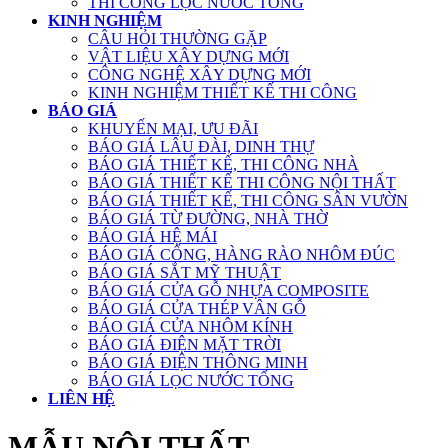
THI CÔNG LỌC NƯỚC TỔNG
KINH NGHIỆM
CÂU HỎI THƯỜNG GẶP
VẬT LIỆU XÂY DỰNG MỚI
CÔNG NGHỆ XÂY DỰNG MỚI
KINH NGHIỆM THIẾT KẾ THI CÔNG
BÁO GIÁ
KHUYẾN MẠI, ƯU ĐÃI
BÁO GIÁ LÂU ĐÀI, DINH THỰ
BÁO GIÁ THIẾT KẾ, THI CÔNG NHÀ
BÁO GIÁ THIẾT KẾ THI CÔNG NỘI THẤT
BÁO GIÁ THIẾT KẾ, THI CÔNG SÂN VƯỜN
BÁO GIÁ TỪ ĐƯỜNG, NHÀ THỜ
BÁO GIÁ HỆ MÁI
BÁO GIÁ CỔNG, HÀNG RÀO NHÔM ĐÚC
BÁO GIÁ SẮT MỸ THUẬT
BÁO GIÁ CỬA GỖ NHỰA COMPOSITE
BÁO GIÁ CỬA THÉP VÂN GỖ
BÁO GIÁ CỬA NHÔM KÍNH
BÁO GIÁ ĐIỆN MẶT TRỜI
BÁO GIÁ ĐIỆN THÔNG MINH
BÁO GIÁ LỌC NƯỚC TỔNG
LIÊN HỆ
MẪU NỘI THẤT