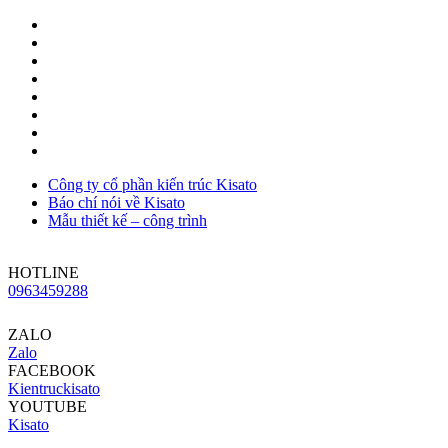
Công ty cổ phần kiến trúc Kisato
Báo chí nói về Kisato
Mẫu thiết kế – công trình
HOTLINE
0963459288
ZALO
Zalo
FACEBOOK
Kientruckisato
YOUTUBE
Kisato