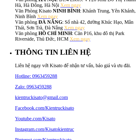
Hà, Hà Đông, Hà Nội
Xem ngay
Văn Phòng Kisato
NINH BÌNH
: Khánh Trung, Yên Khánh,
Ninh Bình
Xem ngay
Văn phòng
ĐÀ NẴNG
: Số nhà 42, đường Khúc Hạo, Mân
Thái, Sơn Trà, Đà Nẵng
Xem ngay
Văn phòng
HỒ CHÍ MINH
: Căn P16, khu đô thị Park
Riverside, Thủ Đức, HCM
Xem ngay
THÔNG TIN LIÊN HỆ
Liên hệ ngay với Kisato để nhận tư vấn, báo giá và ưu đãi.
Hotline:
0963459288
Zalo: 0963459288
kientruckisato@gmail.com
Facebook.com/Kientruckisato
Youtube.com/Kisato
Instagram.com/Kisatokientruc
Pinterest.com/Kientruckisato