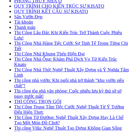
PHONG THỦY NHÀ Ở
QUY TRÌNH CHO KIẾN TRÚC SƯ KISATO
QUY TRÌNH KẾT CẤU SƯ KISATO
Sân Vườn Đẹp
Tài khoản
Thanh toán
Thi Công Lâu Đài: Khi Kiến Trúc Trở Thành Cuộc Phiêu
Lưu!
Thi Công Nhà Hàng Tiệc Cưới: Sự Tinh Tế Trong Từng Chi
Tiết
Thi Công Nhà Khung Thép Hiện Đại
Thi Công Nhà Ống: Khám Phá Dịch Vụ Từ Kiến Trúc
Kisato
Thi Công Nhà Thờ: Nghệ Thuật Xây Dựng và Ý Nghĩa Tâm
Linh
Thi công nhà vườn: Khi ngôi nhà trở thành “khu vườn siêu
chất”!
Thi công tòa nhà văn phòng: Cuộc phiêu lưu kỳ thú sờ sờ
ngay trước mắt!
THI CÔNG TRỌN GÓI
Thi Công Trung Tâm Tiệc Cưới: Nghệ Thuật Từ Ý Tưởng
Đến Hiện Thực
Thi Công Từ Đường: Nghệ Thuật Xây Dựng Hay Là Chế
Tạo Một Món Đồ Chơi?
Thi công Villa: Nghệ Thuật Tạo Dựng Không Gian Sống