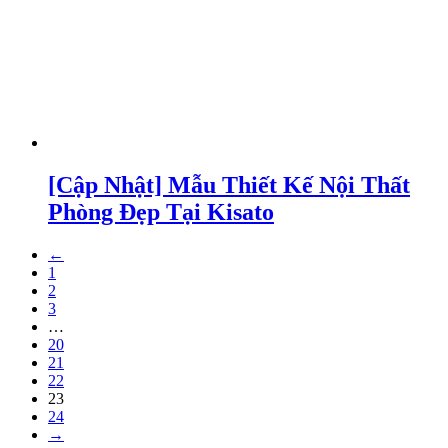
[Cập Nhật] Mẫu Thiết Kế Nội Thất
Phòng Đẹp Tại Kisato
←
1
2
3
…
20
21
22
23
24
→