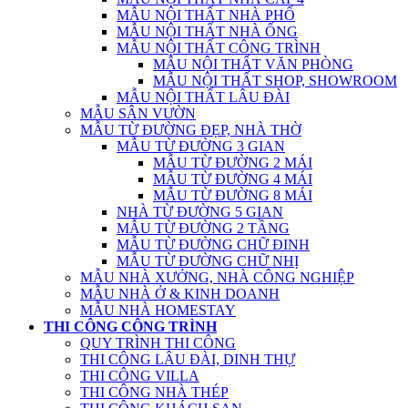
MẪU NỘI THẤT NHÀ PHỐ
MẪU NỘI THẤT NHÀ ỐNG
MẪU NỘI THẤT CÔNG TRÌNH
MẪU NỘI THẤT VĂN PHÒNG
MẪU NỘI THẤT SHOP, SHOWROOM
MẪU NỘI THẤT LÂU ĐÀI
MẪU SÂN VƯỜN
MẪU TỪ ĐƯỜNG ĐẸP, NHÀ THỜ
MẪU TỪ ĐƯỜNG 3 GIAN
MẪU TỪ ĐƯỜNG 2 MÁI
MẪU TỪ ĐƯỜNG 4 MÁI
MẪU TỪ ĐƯỜNG 8 MÁI
NHÀ TỪ ĐƯỜNG 5 GIAN
MẪU TỪ ĐƯỜNG 2 TẦNG
MẪU TỪ ĐƯỜNG CHỮ ĐINH
MẪU TỪ ĐƯỜNG CHỮ NHỊ
MẪU NHÀ XƯỞNG, NHÀ CÔNG NGHIỆP
MẪU NHÀ Ở & KINH DOANH
MẪU NHÀ HOMESTAY
THI CÔNG CÔNG TRÌNH
QUY TRÌNH THI CÔNG
THI CÔNG LÂU ĐÀI, DINH THỰ
THI CÔNG VILLA
THI CÔNG NHÀ THÉP