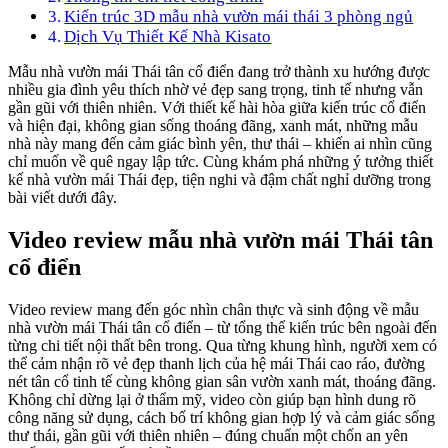
Kiến trúc 3D mẫu nhà vườn mái thái 3 phòng ngủ
Dịch Vụ Thiết Kế Nhà Kisato
Mẫu nhà vườn mái Thái tân cổ điển đang trở thành xu hướng được
nhiều gia đình yêu thích nhờ vẻ đẹp sang trọng, tinh tế nhưng vẫn
gần gũi với thiên nhiên. Với thiết kế hài hòa giữa kiến trúc cổ điển
và hiện đại, không gian sống thoáng đãng, xanh mát, những mẫu
nhà này mang đến cảm giác bình yên, thư thái – khiến ai nhìn cũng
chỉ muốn về quê ngay lập tức. Cùng khám phá những ý tưởng thiết
kế nhà vườn mái Thái đẹp, tiện nghi và đậm chất nghỉ dưỡng trong
bài viết dưới đây.
Video review mẫu nhà vườn mái Thái tân
cổ điển
Video review mang đến góc nhìn chân thực và sinh động về mẫu
nhà vườn mái Thái tân cổ điển – từ tổng thể kiến trúc bên ngoài đến
từng chi tiết nội thất bên trong. Qua từng khung hình, người xem có
thể cảm nhận rõ vẻ đẹp thanh lịch của hệ mái Thái cao ráo, đường
nét tân cổ tinh tế cùng không gian sân vườn xanh mát, thoáng đãng.
Không chỉ dừng lại ở thẩm mỹ, video còn giúp bạn hình dung rõ
công năng sử dụng, cách bố trí không gian hợp lý và cảm giác sống
thư thái, gần gũi với thiên nhiên – đúng chuẩn một chốn an yên