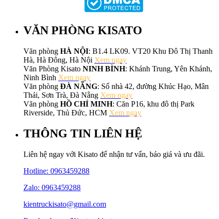
VĂN PHÒNG KISATO
Văn phòng
HÀ NỘI
: B1.4 LK09. VT20 Khu Đô Thị Thanh
Hà, Hà Đông, Hà Nội
Xem ngay
Văn Phòng Kisato
NINH BÌNH
: Khánh Trung, Yên Khánh,
Ninh Bình
Xem ngay
Văn phòng
ĐÀ NẴNG
: Số nhà 42, đường Khúc Hạo, Mân
Thái, Sơn Trà, Đà Nẵng
Xem ngay
Văn phòng
HỒ CHÍ MINH
: Căn P16, khu đô thị Park
Riverside, Thủ Đức, HCM
Xem ngay
THÔNG TIN LIÊN HỆ
Liên hệ ngay với Kisato để nhận tư vấn, báo giá và ưu đãi.
Hotline:
0963459288
Zalo: 0963459288
kientruckisato@gmail.com