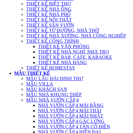
THIẾT KẾ BIỆT THỰ
THIẾT KẾ NHÀ ỐNG
THIẾT KẾ NHÀ PHỐ
THIẾT KẾ NỘI THẤT
THIẾT KẾ SÂN VƯỜN
THIẾT KẾ TỪ ĐƯỜNG, NHÀ THỜ
THIẾT KẾ NHÀ XƯỞNG, NHÀ CÔNG NGHIỆP
THIẾT KẾ CÔNG TRÌNH
THIẾT KẾ VĂN PHÒNG
THIẾT KẾ NHÀ NGHỈ, NHÀ TRỌ
THIẾT KẾ BAR, CAFE, KARAOKE
THIẾT KẾ NHÀ HÀNG
THIẾT KẾ HOMESTAY
MẪU THIẾT KẾ
MẪU LÂU ĐÀI DINH THỰ
MẪU VILLA
MẪU KHÁCH SẠN
MẪU NHÀ KHUNG THÉP
MẪU NHÀ VƯỜN CẤP 4
NHÀ VƯỜN CẤP 4 MÁI BẰNG
NHÀ VƯỜN CẤP 4 MÁI THÁI
NHÀ VƯỜN CẤP 4 MÁI NHẬT
NHÀ VƯỜN CẤP 4 GÁC LỬNG
NHÀ VƯỜN CẤP 4 TÂN CỔ ĐIỂN
NHÀ VƯỜN CẤP 4 HIỆN ĐẠI