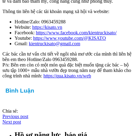
tế và đảm bảo thẩm mỹ, công năng cũng như phong thủy.
Thông tin liên hệ các tài khoản mạng xã hội và website:
Hotline/Zalo: 0963459288
Website:
https://kisato.vn
Facebook:
https://www.facebook.com/kientruckisato/
Youtube:
https://www.youtube.com/@KISATO
Gmail:
kientruckisato@gmail.com
Các bác cần tư vấn chi tiết về ngôi nhà mơ ước của mình thì liên hệ
bên em theo Hotline/Zalo 0963459288.
P/s: Bên em còn có một món quà đặc biệt muốn tặng các bác – bộ
sưu tập 1000+ mẫu nhà vườn đẹp trong năm nay để tham khảo cho
công trình nhà mình:
https://qua.kisato.vn/web
Bình Luận
Chia sẻ:
Previous post
Next post
Hồ sơ năng lực, báo giá