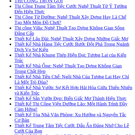
THI CÔNG TRỌN GÓI
Thi Công Trung Tâm Tiệc Cưới: Nghệ Thuật Từ Ý Tưởng
Đến Hiện Thực
Thi Công Từ Đường: Nghệ Thuật Xây Dựng Hay Là Chế
Tạo Một Món Đồ Chơi?
Thi công Villa: Nghệ Thuật Tạo Dựng Không Gian Sống
Đẳng Cấp
Thiết Kế Lâu Đài: Nghệ Thuật Xây Dựng Những Giấc Mơ
Thiết Kế Nhà Hàng Tiệc Cưới: Bước Đột Phá Trong Ngành
Dịch Vụ Sự Kiện
Thiết Kế Nhà Khung Thép Hiện Đại: Tương Lai của Kiến
Trúc
Thiết Kế Nhà Ống: Nghệ Thuật Tạo Dựng Không Gian
Trong Chật Hẹp
Thiết Kế Nhà Tiền Chế: Ngôi Nhà Của Tương Lai Hay Chỉ
Là Một Trò Đùa?
Thiết Kế Nhà Vườn: Sự Kết Hợp Hài Hòa Giữa Thiên Nhiên
và Kiến Trúc
Thiết Kế Sân Vườn Đẹp: Biến Giấc Mơ Thành Hiện Thực
Thiết Kế Thi Công Viện Dưỡng Lão: Một Hành Trình Đầy
Cảm Hứng!
Thiết Kế Tòa Nhà Văn Phòng: Xu Hướng và Nguyên Tắc
Cơ Bản
Thiết Kế Trung Tâm Tiệc Cưới: Dấu Ấn Đáng Nhớ Cho Lễ
Cưới Của Bạn