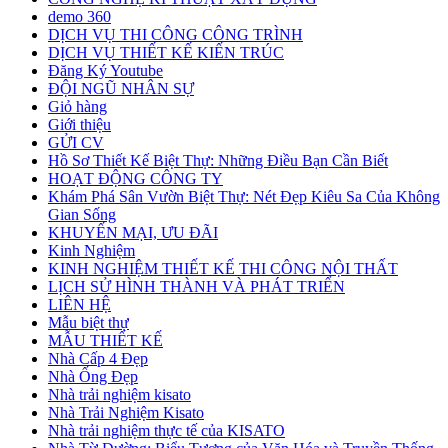
demo 360
DỊCH VỤ THI CÔNG CÔNG TRÌNH
DỊCH VỤ THIẾT KẾ KIẾN TRÚC
Đăng Ký Youtube
ĐỘI NGŨ NHÂN SỰ
Giỏ hàng
Giới thiệu
GỬI CV
Hồ Sơ Thiết Kế Biệt Thự: Những Điều Bạn Cần Biết
HOẠT ĐỘNG CÔNG TY
Khám Phá Sân Vườn Biệt Thự: Nét Đẹp Kiêu Sa Của Không
Gian Sống
KHUYẾN MẠI, ƯU ĐÃI
Kinh Nghiệm
KINH NGHIỆM THIẾT KẾ THI CÔNG NỘI THẤT
LỊCH SỬ HÌNH THÀNH VÀ PHÁT TRIỂN
LIÊN HỆ
Mẫu biệt thự
MẪU THIẾT KẾ
Nhà Cấp 4 Đẹp
Nhà Ống Đẹp
Nhà trải nghiệm kisato
Nhà Trải Nghiệm Kisato
Nhà trải nghiệm thực tế của KISATO