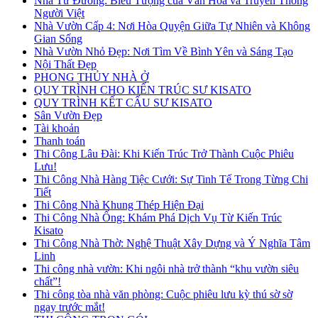
Nhà Từ Đường: Biểu Tượng của Văn Hóa và Truyền Thống
Người Việt
Nhà Vườn Cấp 4: Nơi Hòa Quyện Giữa Tự Nhiên và Không
Gian Sống
Nhà Vườn Nhỏ Đẹp: Nơi Tìm Về Bình Yên và Sáng Tạo
Nội Thất Đẹp
PHONG THỦY NHÀ Ở
QUY TRÌNH CHO KIẾN TRÚC SƯ KISATO
QUY TRÌNH KẾT CẤU SƯ KISATO
Sân Vườn Đẹp
Tài khoản
Thanh toán
Thi Công Lâu Đài: Khi Kiến Trúc Trở Thành Cuộc Phiêu
Lưu!
Thi Công Nhà Hàng Tiệc Cưới: Sự Tinh Tế Trong Từng Chi
Tiết
Thi Công Nhà Khung Thép Hiện Đại
Thi Công Nhà Ống: Khám Phá Dịch Vụ Từ Kiến Trúc
Kisato
Thi Công Nhà Thờ: Nghệ Thuật Xây Dựng và Ý Nghĩa Tâm
Linh
Thi công nhà vườn: Khi ngôi nhà trở thành “khu vườn siêu
chất”!
Thi công tòa nhà văn phòng: Cuộc phiêu lưu kỳ thú sờ sờ
ngay trước mắt!