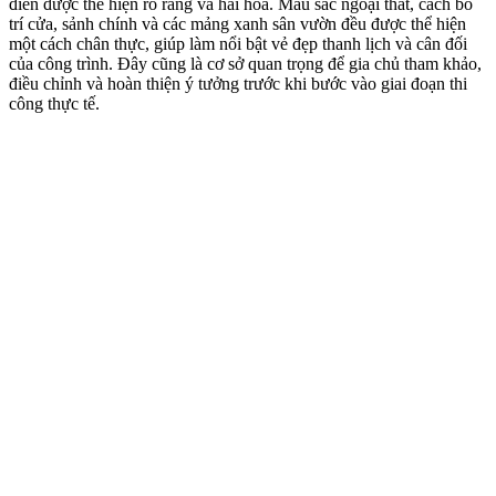
điển được thể hiện rõ ràng và hài hòa. Màu sắc ngoại thất, cách bố
trí cửa, sảnh chính và các mảng xanh sân vườn đều được thể hiện
một cách chân thực, giúp làm nổi bật vẻ đẹp thanh lịch và cân đối
của công trình. Đây cũng là cơ sở quan trọng để gia chủ tham khảo,
điều chỉnh và hoàn thiện ý tưởng trước khi bước vào giai đoạn thi
công thực tế.