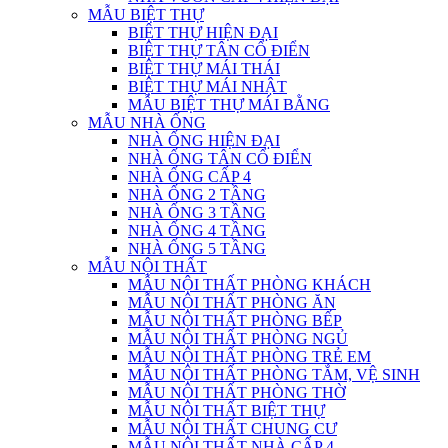
MẪU BIỆT THỰ
BIỆT THỰ HIỆN ĐẠI
BIỆT THỰ TÂN CỔ ĐIỂN
BIỆT THỰ MÁI THÁI
BIỆT THỰ MÁI NHẬT
MẪU BIỆT THỰ MÁI BẰNG
MẪU NHÀ ỐNG
NHÀ ỐNG HIỆN ĐẠI
NHÀ ỐNG TÂN CỔ ĐIỂN
NHÀ ỐNG CẤP 4
NHÀ ỐNG 2 TẦNG
NHÀ ỐNG 3 TẦNG
NHÀ ỐNG 4 TẦNG
NHÀ ỐNG 5 TẦNG
MẪU NỘI THẤT
MẪU NỘI THẤT PHÒNG KHÁCH
MẪU NỘI THẤT PHÒNG ĂN
MẪU NỘI THẤT PHÒNG BẾP
MẪU NỘI THẤT PHÒNG NGỦ
MẪU NỘI THẤT PHÒNG TRẺ EM
MẪU NỘI THẤT PHÒNG TẮM, VỆ SINH
MẪU NỘI THẤT PHÒNG THỜ
MẪU NỘI THẤT BIỆT THỰ
MẪU NỘI THẤT CHUNG CƯ
MẪU NỘI THẤT NHÀ CẤP 4