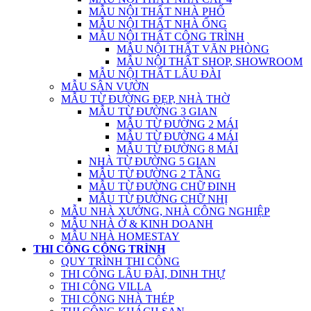
MẪU NỘI THẤT NHÀ PHỐ
MẪU NỘI THẤT NHÀ ỐNG
MẪU NỘI THẤT CÔNG TRÌNH
MẪU NỘI THẤT VĂN PHÒNG
MẪU NỘI THẤT SHOP, SHOWROOM
MẪU NỘI THẤT LÂU ĐÀI
MẪU SÂN VƯỜN
MẪU TỪ ĐƯỜNG ĐẸP, NHÀ THỜ
MẪU TỪ ĐƯỜNG 3 GIAN
MẪU TỪ ĐƯỜNG 2 MÁI
MẪU TỪ ĐƯỜNG 4 MÁI
MẪU TỪ ĐƯỜNG 8 MÁI
NHÀ TỪ ĐƯỜNG 5 GIAN
MẪU TỪ ĐƯỜNG 2 TẦNG
MẪU TỪ ĐƯỜNG CHỮ ĐINH
MẪU TỪ ĐƯỜNG CHỮ NHỊ
MẪU NHÀ XƯỞNG, NHÀ CÔNG NGHIỆP
MẪU NHÀ Ở & KINH DOANH
MẪU NHÀ HOMESTAY
THI CÔNG CÔNG TRÌNH
QUY TRÌNH THI CÔNG
THI CÔNG LÂU ĐÀI, DINH THỰ
THI CÔNG VILLA
THI CÔNG NHÀ THÉP