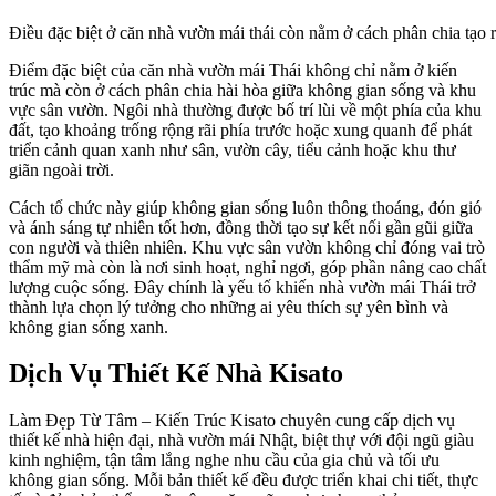
Điều đặc biệt ở căn nhà vườn mái thái còn nằm ở cách phân chia tạo
Điểm đặc biệt của căn nhà vườn mái Thái không chỉ nằm ở kiến
trúc mà còn ở cách phân chia hài hòa giữa không gian sống và khu
vực sân vườn. Ngôi nhà thường được bố trí lùi về một phía của khu
đất, tạo khoảng trống rộng rãi phía trước hoặc xung quanh để phát
triển cảnh quan xanh như sân, vườn cây, tiểu cảnh hoặc khu thư
giãn ngoài trời.
Cách tổ chức này giúp không gian sống luôn thông thoáng, đón gió
và ánh sáng tự nhiên tốt hơn, đồng thời tạo sự kết nối gần gũi giữa
con người và thiên nhiên. Khu vực sân vườn không chỉ đóng vai trò
thẩm mỹ mà còn là nơi sinh hoạt, nghỉ ngơi, góp phần nâng cao chất
lượng cuộc sống. Đây chính là yếu tố khiến nhà vườn mái Thái trở
thành lựa chọn lý tưởng cho những ai yêu thích sự yên bình và
không gian sống xanh.
Dịch Vụ Thiết Kế Nhà Kisato
Làm Đẹp Từ Tâm – Kiến Trúc Kisato chuyên cung cấp dịch vụ
thiết kế nhà hiện đại, nhà vườn mái Nhật, biệt thự với đội ngũ giàu
kinh nghiệm, tận tâm lắng nghe nhu cầu của gia chủ và tối ưu
không gian sống. Mỗi bản thiết kế đều được triển khai chi tiết, thực