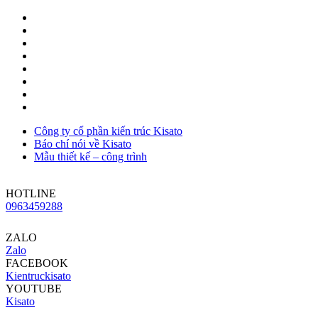
Công ty cổ phần kiến trúc Kisato
Báo chí nói về Kisato
Mẫu thiết kế – công trình
HOTLINE
0963459288
ZALO
Zalo
FACEBOOK
Kientruckisato
YOUTUBE
Kisato