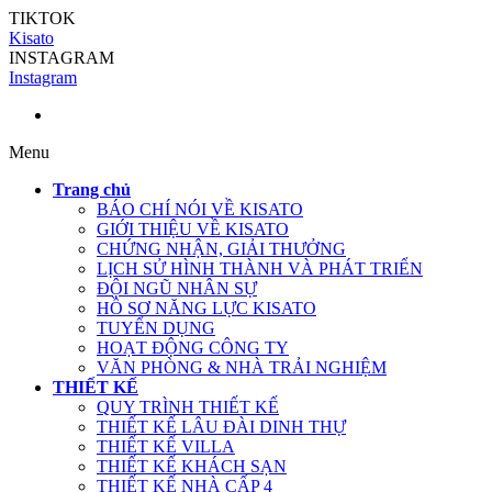
TIKTOK
Kisato
INSTAGRAM
Instagram
Menu
Trang chủ
BÁO CHÍ NÓI VỀ KISATO
GIỚI THIỆU VỀ KISATO
CHỨNG NHẬN, GIẢI THƯỞNG
LỊCH SỬ HÌNH THÀNH VÀ PHÁT TRIỂN
ĐỘI NGŨ NHÂN SỰ
HỒ SƠ NĂNG LỰC KISATO
TUYỂN DỤNG
HOẠT ĐỘNG CÔNG TY
VĂN PHÒNG & NHÀ TRẢI NGHIỆM
THIẾT KẾ
QUY TRÌNH THIẾT KẾ
THIẾT KẾ LÂU ĐÀI DINH THỰ
THIẾT KẾ VILLA
THIẾT KẾ KHÁCH SẠN
THIẾT KẾ NHÀ CẤP 4