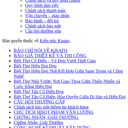
Chính sách và quy định chung
Quy trình làm việc
Chính sách thanh toán
Vận chuyển – giao nhận
Bảo hành – đổi trả
Chính sách bảo mật
Câu hỏi thường gặp
Bản quyền thuộc về
Kiến trúc Kisato
.
BÁO CHÍ NÓI VỀ KISATO
BÁO GIÁ THIẾT KẾ VÀ THI CÔNG
Biệt Thự Cổ Điển – Vẻ Đẹp Vượt Thời Gian
Biệt Thự Hiện Đại Đẹp
Biệt Thự Hiện Đại: Nơi Kết Hợp Giữa Sang Trọng và Công
Nghệ
Biệt Thự Nhà Vườn: Nơi Giao Thoa Giữa Thiên Nhiên và
Cuộc Sống Hiện Đại
Biệt Thự Tân Cổ Điển Đẹp
Biệt Thự Tân Cổ Điển: Hòa Quyện Giữa Di Sản và Hiện Đại
CÂU HỎI THƯỜNG GẶP
Chính sách bảo mật thông tin khách hàng
CHỦ TỊCH HĐQT PHẠM VĂN LƯƠNG
CHỨNG NHẬN, GIẢI THƯỞNG
Chứng Nhận, Giải Thưởng
CÔNG NGHỆ KĨ THUẬT XÂY DỰNG