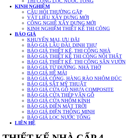
THI CÔNG LỌC NƯỚC TỔNG
KINH NGHIỆM
CÂU HỎI THƯỜNG GẶP
VẬT LIỆU XÂY DỰNG MỚI
CÔNG NGHỆ XÂY DỰNG MỚI
KINH NGHIỆM THIẾT KẾ THI CÔNG
BÁO GIÁ
KHUYẾN MẠI, ƯU ĐÃI
BÁO GIÁ LÂU ĐÀI, DINH THỰ
BÁO GIÁ THIẾT KẾ, THI CÔNG NHÀ
BÁO GIÁ THIẾT KẾ THI CÔNG NỘI THẤT
BÁO GIÁ THIẾT KẾ, THI CÔNG SÂN VƯỜN
BÁO GIÁ TỪ ĐƯỜNG, NHÀ THỜ
BÁO GIÁ HỆ MÁI
BÁO GIÁ CỔNG, HÀNG RÀO NHÔM ĐÚC
BÁO GIÁ SẮT MỸ THUẬT
BÁO GIÁ CỬA GỖ NHỰA COMPOSITE
BÁO GIÁ CỬA THÉP VÂN GỖ
BÁO GIÁ CỬA NHÔM KÍNH
BÁO GIÁ ĐIỆN MẶT TRỜI
BÁO GIÁ ĐIỆN THÔNG MINH
BÁO GIÁ LỌC NƯỚC TỔNG
LIÊN HỆ
THIẾT KẾ NHÀ CẤP 4