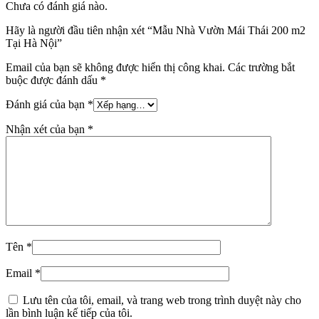
Kiến Trúc Bắt Mắt Mẫu nhà cấp 4
mái Thái ở Thái Bình
1.800.000.000
₫
Chủ đầu tư: Trần Tiến Dũng
Địa chỉ: Tiền Hải, Thái Bình
Diện tích: 205 m2
Số tầng: 1 tầng