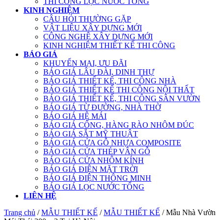
THI CÔNG LỌC NƯỚC TỔNG
KINH NGHIỆM
CÂU HỎI THƯỜNG GẶP
VẬT LIỆU XÂY DỰNG MỚI
CÔNG NGHỆ XÂY DỰNG MỚI
KINH NGHIỆM THIẾT KẾ THI CÔNG
BÁO GIÁ
KHUYẾN MẠI, ƯU ĐÃI
BÁO GIÁ LÂU ĐÀI, DINH THỰ
BÁO GIÁ THIẾT KẾ, THI CÔNG NHÀ
BÁO GIÁ THIẾT KẾ THI CÔNG NỘI THẤT
BÁO GIÁ THIẾT KẾ, THI CÔNG SÂN VƯỜN
BÁO GIÁ TỪ ĐƯỜNG, NHÀ THỜ
BÁO GIÁ HỆ MÁI
BÁO GIÁ CỔNG, HÀNG RÀO NHÔM ĐÚC
BÁO GIÁ SẮT MỸ THUẬT
BÁO GIÁ CỬA GỖ NHỰA COMPOSITE
BÁO GIÁ CỬA THÉP VÂN GỖ
BÁO GIÁ CỬA NHÔM KÍNH
BÁO GIÁ ĐIỆN MẶT TRỜI
BÁO GIÁ ĐIỆN THÔNG MINH
BÁO GIÁ LỌC NƯỚC TỔNG
LIÊN HỆ
Trang chủ
/
MẪU THIẾT KẾ
/
MẪU THIẾT KẾ
/ Mẫu Nhà Vườn