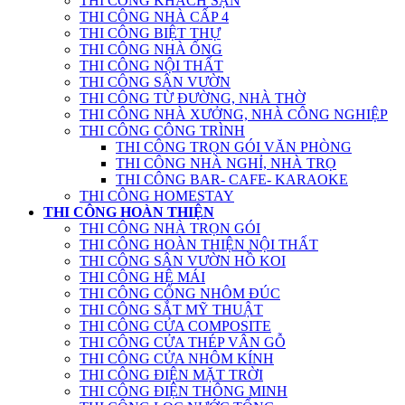
THI CÔNG KHÁCH SẠN
THI CÔNG NHÀ CẤP 4
THI CÔNG BIỆT THỰ
THI CÔNG NHÀ ỐNG
THI CÔNG NỘI THẤT
THI CÔNG SÂN VƯỜN
THI CÔNG TỪ ĐƯỜNG, NHÀ THỜ
THI CÔNG NHÀ XƯỞNG, NHÀ CÔNG NGHIỆP
THI CÔNG CÔNG TRÌNH
THI CÔNG TRỌN GÓI VĂN PHÒNG
THI CÔNG NHÀ NGHỈ, NHÀ TRỌ
THI CÔNG BAR- CAFE- KARAOKE
THI CÔNG HOMESTAY
THI CÔNG HOÀN THIỆN
THI CÔNG NHÀ TRỌN GÓI
THI CÔNG HOÀN THIỆN NỘI THẤT
THI CÔNG SÂN VƯỜN HỒ KOI
THI CÔNG HỆ MÁI
THI CÔNG CỔNG NHÔM ĐÚC
THI CÔNG SẮT MỸ THUẬT
THI CÔNG CỬA COMPOSITE
THI CÔNG CỬA THÉP VÂN GỖ
THI CÔNG CỬA NHÔM KÍNH
THI CÔNG ĐIỆN MẶT TRỜI
THI CÔNG ĐIỆN THÔNG MINH