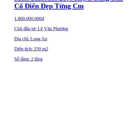
Chiêm Ngưỡng Mẫu Biệt Thự 2 Tầng
Mái Thái Đẹp Hút Hồn Tại Hưng Yên
1.500.000.000
₫
Chủ đầu tư: Anh Phú
Địa chỉ: Hưng Yên
Diện tích: 200 m2
Số tầng: 2 tầng
CÔNG TY CỔ PHẦN KIẾN TRÚC
KISATO