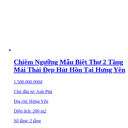
ĐIỀU KHOẢN SỬ DỤNG
Thông tin chủ sở hữu website
Chính sách bảo vệ thông tin cá nhân
Chính sách và quy định chung
Quy trình làm việc
Chính sách thanh toán
Vận chuyển – giao nhận
Bảo hành – đổi trả
Chính sách bảo mật
Câu hỏi thường gặp
Bản quyền thuộc về
Kiến trúc Kisato
.
BÁO CHÍ NÓI VỀ KISATO
BÁO GIÁ THIẾT KẾ VÀ THI CÔNG