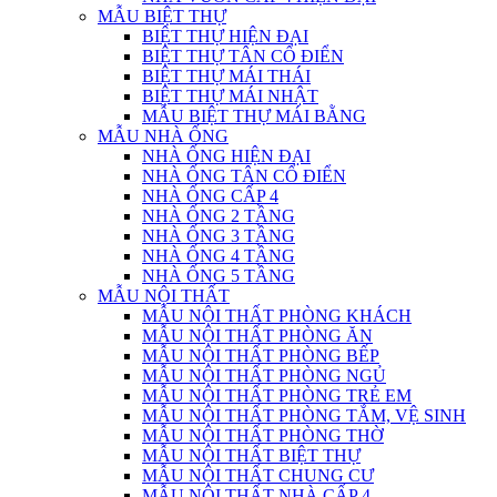
MẪU BIỆT THỰ
BIỆT THỰ HIỆN ĐẠI
BIỆT THỰ TÂN CỔ ĐIỂN
BIỆT THỰ MÁI THÁI
BIỆT THỰ MÁI NHẬT
MẪU BIỆT THỰ MÁI BẰNG
MẪU NHÀ ỐNG
NHÀ ỐNG HIỆN ĐẠI
NHÀ ỐNG TÂN CỔ ĐIỂN
NHÀ ỐNG CẤP 4
NHÀ ỐNG 2 TẦNG
NHÀ ỐNG 3 TẦNG
NHÀ ỐNG 4 TẦNG
NHÀ ỐNG 5 TẦNG
MẪU NỘI THẤT
MẪU NỘI THẤT PHÒNG KHÁCH
MẪU NỘI THẤT PHÒNG ĂN
MẪU NỘI THẤT PHÒNG BẾP
MẪU NỘI THẤT PHÒNG NGỦ
MẪU NỘI THẤT PHÒNG TRẺ EM
MẪU NỘI THẤT PHÒNG TẮM, VỆ SINH
MẪU NỘI THẤT PHÒNG THỜ
MẪU NỘI THẤT BIỆT THỰ
MẪU NỘI THẤT CHUNG CƯ
MẪU NỘI THẤT NHÀ CẤP 4