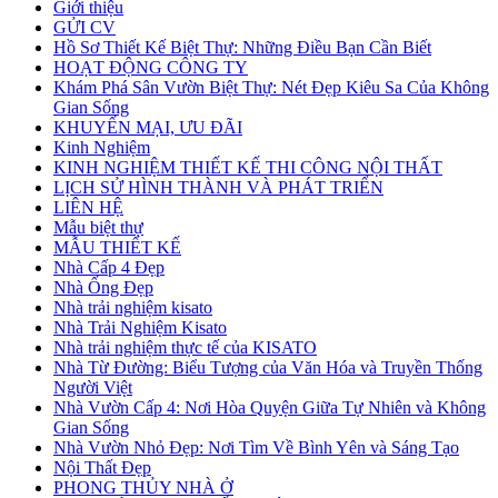
TUYỂN DỤNG
Văn phòng & Nhà trải nghiệm kisato
Xây Nhà Khung Thép: Một Giải Pháp Hiện Đại Và Bền
Vững
Top
HOT HOT HOT
NHẬN NGAY
1000+ MẪU NHÀ ĐẸP
NHẤT NĂM 2025