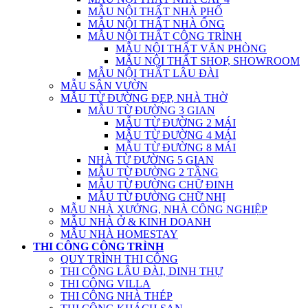
MẪU NỘI THẤT NHÀ PHỐ
MẪU NỘI THẤT NHÀ ỐNG
MẪU NỘI THẤT CÔNG TRÌNH
MẪU NỘI THẤT VĂN PHÒNG
MẪU NỘI THẤT SHOP, SHOWROOM
MẪU NỘI THẤT LÂU ĐÀI
MẪU SÂN VƯỜN
MẪU TỪ ĐƯỜNG ĐẸP, NHÀ THỜ
MẪU TỪ ĐƯỜNG 3 GIAN
MẪU TỪ ĐƯỜNG 2 MÁI
MẪU TỪ ĐƯỜNG 4 MÁI
MẪU TỪ ĐƯỜNG 8 MÁI
NHÀ TỪ ĐƯỜNG 5 GIAN
MẪU TỪ ĐƯỜNG 2 TẦNG
MẪU TỪ ĐƯỜNG CHỮ ĐINH
MẪU TỪ ĐƯỜNG CHỮ NHỊ
MẪU NHÀ XƯỞNG, NHÀ CÔNG NGHIỆP
MẪU NHÀ Ở & KINH DOANH
MẪU NHÀ HOMESTAY
THI CÔNG CÔNG TRÌNH
QUY TRÌNH THI CÔNG
THI CÔNG LÂU ĐÀI, DINH THỰ
THI CÔNG VILLA
THI CÔNG NHÀ THÉP