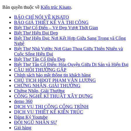
Trúc
Thiết Kế Nhà Ống: Nghệ Thuật Tạo Dựng Không Gian
Trong Chật Hẹp
Thiết Kế Nhà Tiền Chế: Ngôi Nhà Của Tương Lai Hay Chỉ
Là Một Trò Đùa?
Thiết Kế Nhà Vườn: Sự Kết Hợp Hài Hòa Giữa Thiên Nhiên
và Kiến Trúc
Thiết Kế Sân Vườn Đẹp: Biến Giấc Mơ Thành Hiện Thực
Thiết Kế Thi Công Viện Dưỡng Lão: Một Hành Trình Đầy
Cảm Hứng!
Thiết Kế Tòa Nhà Văn Phòng: Xu Hướng và Nguyên Tắc
Cơ Bản
Thiết Kế Trung Tâm Tiệc Cưới: Dấu Ấn Đáng Nhớ Cho Lễ
Cưới Của Bạn
Thiết Kế Từ Đường: Nghệ Thuật Tạo Dựng Không Gian Bí
Ẩn!
Thiết Kế và Thi Công Biệt Thự: Nghệ Thuật Tạo Dựng
Không Gian Sống Đẳng Cấp
Thiết Kế Villa: Từ Giấc Mơ Đến Hiện Thực
Thông tin nội thất
Trang chủ
Từ Đường Đẹp
Từ Đường Gia Tộc: Nét Đặc Trưng Văn Hóa Truyền Thống
Của Người Việt
Tư vấn thông tin thiết kế