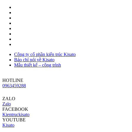
Công ty cổ phần kiến trúc Kisato
Báo chí nói về Kisato
Mẫu thiết kế – công trình
HOTLINE
0963459288
ZALO
Zalo
FACEBOOK
Kientruckisato
YOUTUBE
Kisato