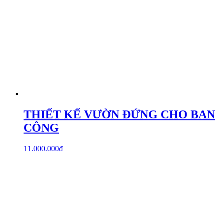
Văn phòng
HỒ CHÍ MINH
: Căn P16, khu đô thị Park
Riverside, Thủ Đức, HCM
Xem ngay
THÔNG TIN LIÊN HỆ
Liên hệ ngay với Kisato để nhận tư vấn, báo giá và ưu đãi.
Hotline:
0963459288
Zalo: 0963459288
kientruckisato@gmail.com
Facebook.com/Kientruckisato
Youtube.com/Kisato
Instagram.com/Kisatokientruc
Pinterest.com/Kientruckisato
QUÉT MÃ QR ĐỂ CHAT BẰNG ZALO