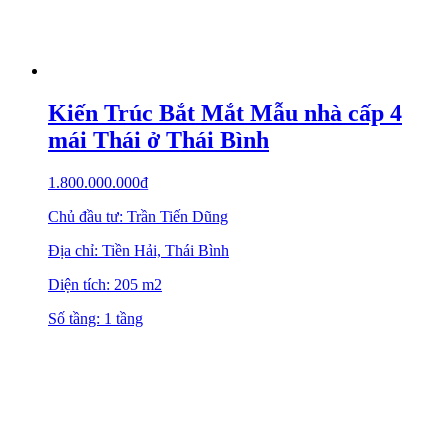
Với phương châm: Làm đẹp từ tâm, Kisato cung cấp dịch vụ
thiết kế, thi công nhà ở, công trình xây dựng trọn gói. Sửa
chữa nhà ở, hoàn thiện nội thất nhà thô, biệt thự và nhiều hơn
nữa. Chúng tôi là công ty tiên phong trong lĩnh vực thiết kế
thi công công trình xây dựng chuyên nghiệp tại Việt Nam
VĂN PHÒNG KISATO
Văn phòng
HÀ NỘI
: B1.4 LK09. VT20 Khu Đô Thị Thanh
Hà, Hà Đông, Hà Nội
Xem ngay
Văn Phòng Kisato
NINH BÌNH
: Khánh Trung, Yên Khánh,
Ninh Bình
Xem ngay
Văn phòng
ĐÀ NẴNG
: Số nhà 42, đường Khúc Hạo, Mân
Thái, Sơn Trà, Đà Nẵng
Xem ngay