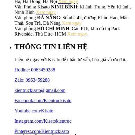
Gian Sống
KHUYẾN MẠI, ƯU ĐÃI
Kinh Nghiệm
KINH NGHIỆM THIẾT KẾ THI CÔNG NỘI THẤT
LỊCH SỬ HÌNH THÀNH VÀ PHÁT TRIỂN
LIÊN HỆ
Mẫu biệt thự
MẪU THIẾT KẾ
Nhà Cấp 4 Đẹp
Nhà Ống Đẹp
Nhà trải nghiệm kisato
Nhà Trải Nghiệm Kisato
Nhà trải nghiệm thực tế của KISATO
Nhà Từ Đường: Biểu Tượng của Văn Hóa và Truyền Thống
Người Việt
Nhà Vườn Cấp 4: Nơi Hòa Quyện Giữa Tự Nhiên và Không
Gian Sống
Nhà Vườn Nhỏ Đẹp: Nơi Tìm Về Bình Yên và Sáng Tạo
Nội Thất Đẹp
PHONG THỦY NHÀ Ở
QUY TRÌNH CHO KIẾN TRÚC SƯ KISATO
QUY TRÌNH KẾT CẤU SƯ KISATO
Sân Vườn Đẹp
Tài khoản
Thanh toán