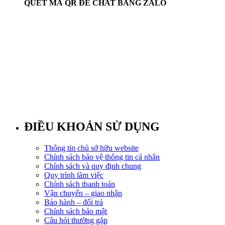
Thi Công Lâu Đài: Khi Kiến Trúc Trở Thành Cuộc Phiêu
Lưu!
Thi Công Nhà Hàng Tiệc Cưới: Sự Tinh Tế Trong Từng Chi
Tiết
Thi Công Nhà Khung Thép Hiện Đại
Thi Công Nhà Ống: Khám Phá Dịch Vụ Từ Kiến Trúc
Kisato
Thi Công Nhà Thờ: Nghệ Thuật Xây Dựng và Ý Nghĩa Tâm
Linh
Thi công nhà vườn: Khi ngôi nhà trở thành “khu vườn siêu
chất”!
Thi công tòa nhà văn phòng: Cuộc phiêu lưu kỳ thú sờ sờ
ngay trước mắt!
THI CÔNG TRỌN GÓI
Thi Công Trung Tâm Tiệc Cưới: Nghệ Thuật Từ Ý Tưởng
Đến Hiện Thực
Thi Công Từ Đường: Nghệ Thuật Xây Dựng Hay Là Chế
Tạo Một Món Đồ Chơi?
Thi công Villa: Nghệ Thuật Tạo Dựng Không Gian Sống
Đẳng Cấp
Thiết Kế Lâu Đài: Nghệ Thuật Xây Dựng Những Giấc Mơ
Thiết Kế Nhà Hàng Tiệc Cưới: Bước Đột Phá Trong Ngành
Dịch Vụ Sự Kiện
Thiết Kế Nhà Khung Thép Hiện Đại: Tương Lai của Kiến