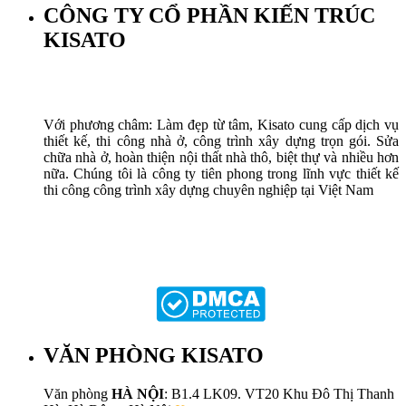
Biệt Thự Cổ Điển – Vẻ Đẹp Vượt Thời Gian
Biệt Thự Hiện Đại Đẹp
Biệt Thự Hiện Đại: Nơi Kết Hợp Giữa Sang Trọng và Công
Nghệ
Biệt Thự Nhà Vườn: Nơi Giao Thoa Giữa Thiên Nhiên và
Cuộc Sống Hiện Đại
Biệt Thự Tân Cổ Điển Đẹp
Biệt Thự Tân Cổ Điển: Hòa Quyện Giữa Di Sản và Hiện Đại
CÂU HỎI THƯỜNG GẶP
Chính sách bảo mật thông tin khách hàng
CHỦ TỊCH HĐQT PHẠM VĂN LƯƠNG
CHỨNG NHẬN, GIẢI THƯỞNG
Chứng Nhận, Giải Thưởng
CÔNG NGHỆ KĨ THUẬT XÂY DỰNG
demo 360
DỊCH VỤ THI CÔNG CÔNG TRÌNH
DỊCH VỤ THIẾT KẾ KIẾN TRÚC
Đăng Ký Youtube
ĐỘI NGŨ NHÂN SỰ
Giỏ hàng
Giới thiệu
GỬI CV
Hồ Sơ Thiết Kế Biệt Thự: Những Điều Bạn Cần Biết
HOẠT ĐỘNG CÔNG TY
Khám Phá Sân Vườn Biệt Thự: Nét Đẹp Kiêu Sa Của Không