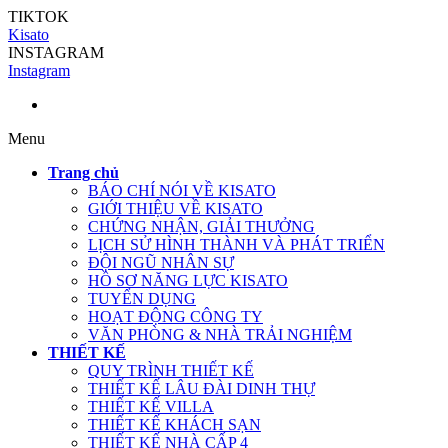
TIKTOK
Kisato
INSTAGRAM
Instagram
Menu
Trang chủ
BÁO CHÍ NÓI VỀ KISATO
GIỚI THIỆU VỀ KISATO
CHỨNG NHẬN, GIẢI THƯỞNG
LỊCH SỬ HÌNH THÀNH VÀ PHÁT TRIỂN
ĐỘI NGŨ NHÂN SỰ
HỒ SƠ NĂNG LỰC KISATO
TUYỂN DỤNG
HOẠT ĐỘNG CÔNG TY
VĂN PHÒNG & NHÀ TRẢI NGHIỆM
THIẾT KẾ
QUY TRÌNH THIẾT KẾ
THIẾT KẾ LÂU ĐÀI DINH THỰ
THIẾT KẾ VILLA
THIẾT KẾ KHÁCH SẠN
THIẾT KẾ NHÀ CẤP 4