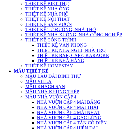
THIẾT KẾ BIỆT THỰ
THIẾT KẾ NHÀ ỐNG
THIẾT KẾ NHÀ PHỐ
THIẾT KẾ NỘI THẤT
THIẾT KẾ SÂN VƯỜN
THIẾT KẾ TỪ ĐƯỜNG, NHÀ THỜ
THIẾT KẾ NHÀ XƯỞNG, NHÀ CÔNG NGHIỆP
THIẾT KẾ CÔNG TRÌNH
THIẾT KẾ VĂN PHÒNG
THIẾT KẾ NHÀ NGHỈ, NHÀ TRỌ
THIẾT KẾ BAR, CAFE, KARAOKE
THIẾT KẾ NHÀ HÀNG
THIẾT KẾ HOMESTAY
MẪU THIẾT KẾ
MẪU LÂU ĐÀI DINH THỰ
MẪU VILLA
MẪU KHÁCH SẠN
MẪU NHÀ KHUNG THÉP
MẪU NHÀ VƯỜN CẤP 4
NHÀ VƯỜN CẤP 4 MÁI BẰNG
NHÀ VƯỜN CẤP 4 MÁI THÁI
NHÀ VƯỜN CẤP 4 MÁI NHẬT
NHÀ VƯỜN CẤP 4 GÁC LỬNG
NHÀ VƯỜN CẤP 4 TÂN CỔ ĐIỂN
NHÀ VƯỜN CẤP 4 HIỆN ĐẠI