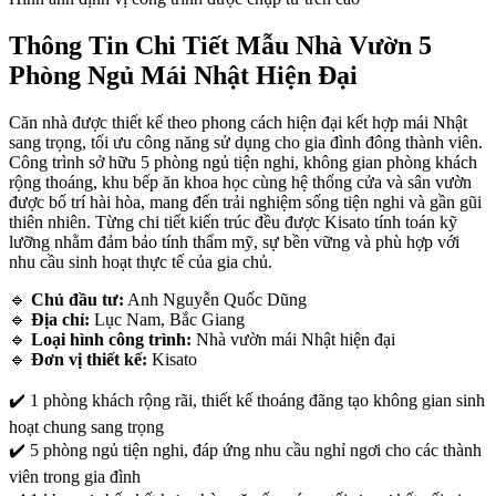
Thông Tin Chi Tiết Mẫu Nhà Vườn 5
Phòng Ngủ Mái Nhật Hiện Đại
Căn nhà được thiết kế theo phong cách hiện đại kết hợp mái Nhật
sang trọng, tối ưu công năng sử dụng cho gia đình đông thành viên.
Công trình sở hữu 5 phòng ngủ tiện nghi, không gian phòng khách
rộng thoáng, khu bếp ăn khoa học cùng hệ thống cửa và sân vườn
được bố trí hài hòa, mang đến trải nghiệm sống tiện nghi và gần gũi
thiên nhiên. Từng chi tiết kiến trúc đều được Kisato tính toán kỹ
lưỡng nhằm đảm bảo tính thẩm mỹ, sự bền vững và phù hợp với
nhu cầu sinh hoạt thực tế của gia chủ.
🔹
Chủ đầu tư:
Anh Nguyễn Quốc Dũng
🔹
Địa chỉ:
Lục Nam, Bắc Giang
🔹
Loại hình công trình:
Nhà vườn mái Nhật hiện đại
🔹
Đơn vị thiết kế:
Kisato
✔️ 1 phòng khách rộng rãi, thiết kế thoáng đãng tạo không gian sinh
hoạt chung sang trọng
✔️ 5 phòng ngủ tiện nghi, đáp ứng nhu cầu nghỉ ngơi cho các thành
viên trong gia đình