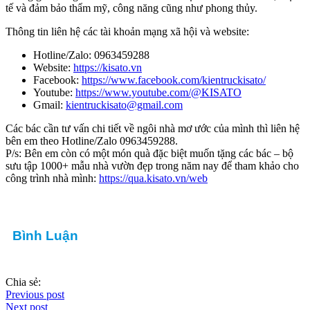
tế và đảm bảo thẩm mỹ, công năng cũng như phong thủy.
Thông tin liên hệ các tài khoản mạng xã hội và website:
Hotline/Zalo: 0963459288
Website:
https://kisato.vn
Facebook:
https://www.facebook.com/kientruckisato/
Youtube:
https://www.youtube.com/@KISATO
Gmail:
kientruckisato@gmail.com
Các bác cần tư vấn chi tiết về ngôi nhà mơ ước của mình thì liên hệ
bên em theo Hotline/Zalo 0963459288.
P/s: Bên em còn có một món quà đặc biệt muốn tặng các bác – bộ
sưu tập 1000+ mẫu nhà vườn đẹp trong năm nay để tham khảo cho
công trình nhà mình:
https://qua.kisato.vn/web
Bình Luận
Chia sẻ:
Previous post
Next post