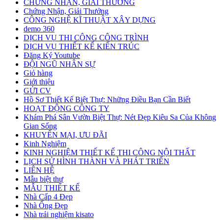
CHỨNG NHẬN, GIẢI THƯỞNG
Chứng Nhận, Giải Thưởng
CÔNG NGHỆ KĨ THUẬT XÂY DỰNG
demo 360
DỊCH VỤ THI CÔNG CÔNG TRÌNH
DỊCH VỤ THIẾT KẾ KIẾN TRÚC
Đăng Ký Youtube
ĐỘI NGŨ NHÂN SỰ
Giỏ hàng
Giới thiệu
GỬI CV
Hồ Sơ Thiết Kế Biệt Thự: Những Điều Bạn Cần Biết
HOẠT ĐỘNG CÔNG TY
Khám Phá Sân Vườn Biệt Thự: Nét Đẹp Kiêu Sa Của Không
Gian Sống
KHUYẾN MẠI, ƯU ĐÃI
Kinh Nghiệm
KINH NGHIỆM THIẾT KẾ THI CÔNG NỘI THẤT
LỊCH SỬ HÌNH THÀNH VÀ PHÁT TRIỂN
LIÊN HỆ
Mẫu biệt thự
MẪU THIẾT KẾ
Nhà Cấp 4 Đẹp
Nhà Ống Đẹp
Nhà trải nghiệm kisato