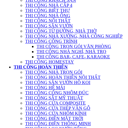
THI CÔNG KHÁCH SẠN
THI CÔNG NHÀ CẤP 4
THI CÔNG BIỆT THỰ
THI CÔNG NHÀ ỐNG
THI CÔNG NỘI THẤT
THI CÔNG SÂN VƯỜN
THI CÔNG TỪ ĐƯỜNG, NHÀ THỜ
THI CÔNG NHÀ XƯỞNG, NHÀ CÔNG NGHIỆP
THI CÔNG CÔNG TRÌNH
THI CÔNG TRỌN GÓI VĂN PHÒNG
THI CÔNG NHÀ NGHỈ, NHÀ TRỌ
THI CÔNG BAR- CAFE- KARAOKE
THI CÔNG HOMESTAY
THI CÔNG HOÀN THIỆN
THI CÔNG NHÀ TRỌN GÓI
THI CÔNG HOÀN THIỆN NỘI THẤT
THI CÔNG SÂN VƯỜN HỒ KOI
THI CÔNG HỆ MÁI
THI CÔNG CỔNG NHÔM ĐÚC
THI CÔNG SẮT MỸ THUẬT
THI CÔNG CỬA COMPOSITE
THI CÔNG CỬA THÉP VÂN GỖ
THI CÔNG CỬA NHÔM KÍNH
THI CÔNG ĐIỆN MẶT TRỜI
THI CÔNG ĐIỆN THÔNG MINH