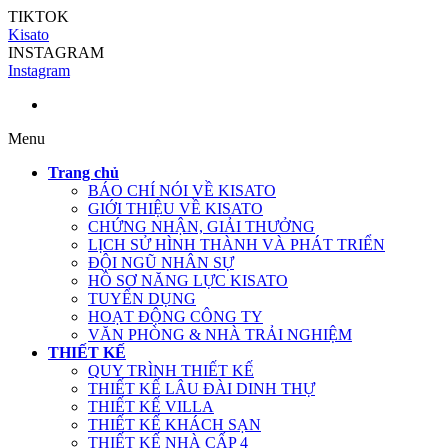
TIKTOK
Kisato
INSTAGRAM
Instagram
Menu
Trang chủ
BÁO CHÍ NÓI VỀ KISATO
GIỚI THIỆU VỀ KISATO
CHỨNG NHẬN, GIẢI THƯỞNG
LỊCH SỬ HÌNH THÀNH VÀ PHÁT TRIỂN
ĐỘI NGŨ NHÂN SỰ
HỒ SƠ NĂNG LỰC KISATO
TUYỂN DỤNG
HOẠT ĐỘNG CÔNG TY
VĂN PHÒNG & NHÀ TRẢI NGHIỆM
THIẾT KẾ
QUY TRÌNH THIẾT KẾ
THIẾT KẾ LÂU ĐÀI DINH THỰ
THIẾT KẾ VILLA
THIẾT KẾ KHÁCH SẠN
THIẾT KẾ NHÀ CẤP 4