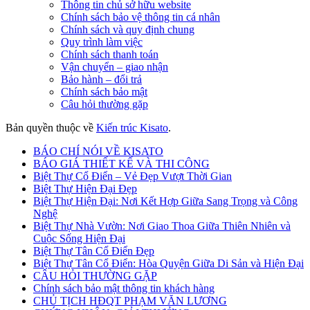
Thông tin chủ sở hữu website
Chính sách bảo vệ thông tin cá nhân
Chính sách và quy định chung
Quy trình làm việc
Chính sách thanh toán
Vận chuyển – giao nhận
Bảo hành – đổi trả
Chính sách bảo mật
Câu hỏi thường gặp
Bản quyền thuộc về
Kiến trúc Kisato
.
BÁO CHÍ NÓI VỀ KISATO
BÁO GIÁ THIẾT KẾ VÀ THI CÔNG
Biệt Thự Cổ Điển – Vẻ Đẹp Vượt Thời Gian
Biệt Thự Hiện Đại Đẹp
Biệt Thự Hiện Đại: Nơi Kết Hợp Giữa Sang Trọng và Công
Nghệ
Biệt Thự Nhà Vườn: Nơi Giao Thoa Giữa Thiên Nhiên và
Cuộc Sống Hiện Đại
Biệt Thự Tân Cổ Điển Đẹp
Biệt Thự Tân Cổ Điển: Hòa Quyện Giữa Di Sản và Hiện Đại
CÂU HỎI THƯỜNG GẶP
Chính sách bảo mật thông tin khách hàng
CHỦ TỊCH HĐQT PHẠM VĂN LƯƠNG