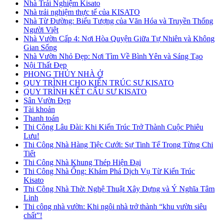
Nhà Trải Nghiệm Kisato
Nhà trải nghiệm thực tế của KISATO
Nhà Từ Đường: Biểu Tượng của Văn Hóa và Truyền Thống
Người Việt
Nhà Vườn Cấp 4: Nơi Hòa Quyện Giữa Tự Nhiên và Không
Gian Sống
Nhà Vườn Nhỏ Đẹp: Nơi Tìm Về Bình Yên và Sáng Tạo
Nội Thất Đẹp
PHONG THỦY NHÀ Ở
QUY TRÌNH CHO KIẾN TRÚC SƯ KISATO
QUY TRÌNH KẾT CẤU SƯ KISATO
Sân Vườn Đẹp
Tài khoản
Thanh toán
Thi Công Lâu Đài: Khi Kiến Trúc Trở Thành Cuộc Phiêu
Lưu!
Thi Công Nhà Hàng Tiệc Cưới: Sự Tinh Tế Trong Từng Chi
Tiết
Thi Công Nhà Khung Thép Hiện Đại
Thi Công Nhà Ống: Khám Phá Dịch Vụ Từ Kiến Trúc
Kisato
Thi Công Nhà Thờ: Nghệ Thuật Xây Dựng và Ý Nghĩa Tâm
Linh
Thi công nhà vườn: Khi ngôi nhà trở thành “khu vườn siêu
chất”!