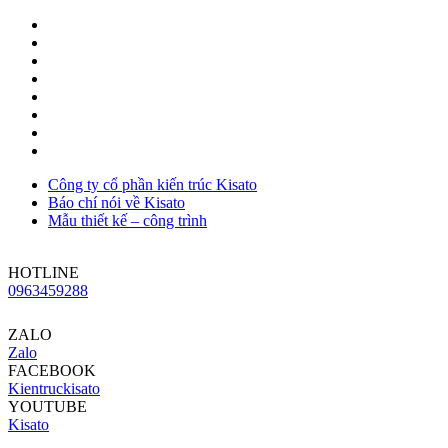
Công ty cổ phần kiến trúc Kisato
Báo chí nói về Kisato
Mẫu thiết kế – công trình
HOTLINE
0963459288
ZALO
Zalo
FACEBOOK
Kientruckisato
YOUTUBE
Kisato