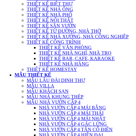
THIẾT KẾ BIỆT THỰ
THIẾT KẾ NHÀ ỐNG
THIẾT KẾ NHÀ PHỐ
THIẾT KẾ NỘI THẤT
THIẾT KẾ SÂN VƯỜN
THIẾT KẾ TỪ ĐƯỜNG, NHÀ THỜ
THIẾT KẾ NHÀ XƯỞNG, NHÀ CÔNG NGHIỆP
THIẾT KẾ CÔNG TRÌNH
THIẾT KẾ VĂN PHÒNG
THIẾT KẾ NHÀ NGHỈ, NHÀ TRỌ
THIẾT KẾ BAR, CAFE, KARAOKE
THIẾT KẾ NHÀ HÀNG
THIẾT KẾ HOMESTAY
MẪU THIẾT KẾ
MẪU LÂU ĐÀI DINH THỰ
MẪU VILLA
MẪU KHÁCH SẠN
MẪU NHÀ KHUNG THÉP
MẪU NHÀ VƯỜN CẤP 4
NHÀ VƯỜN CẤP 4 MÁI BẰNG
NHÀ VƯỜN CẤP 4 MÁI THÁI
NHÀ VƯỜN CẤP 4 MÁI NHẬT
NHÀ VƯỜN CẤP 4 GÁC LỬNG
NHÀ VƯỜN CẤP 4 TÂN CỔ ĐIỂN
NHÀ VƯỜN CẤP 4 HIỆN ĐẠI