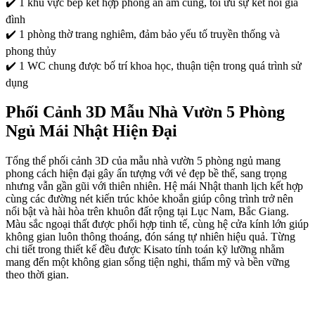
✔️ 1 khu vực bếp kết hợp phòng ăn ấm cúng, tối ưu sự kết nối gia
đình
✔️ 1 phòng thờ trang nghiêm, đảm bảo yếu tố truyền thống và
phong thủy
✔️ 1 WC chung được bố trí khoa học, thuận tiện trong quá trình sử
dụng
Phối Cảnh 3D Mẫu Nhà Vườn 5 Phòng
Ngủ Mái Nhật Hiện Đại
Tổng thể phối cảnh 3D của mẫu nhà vườn 5 phòng ngủ mang
phong cách hiện đại gây ấn tượng với vẻ đẹp bề thế, sang trọng
nhưng vẫn gần gũi với thiên nhiên. Hệ mái Nhật thanh lịch kết hợp
cùng các đường nét kiến trúc khỏe khoắn giúp công trình trở nên
nổi bật và hài hòa trên khuôn đất rộng tại Lục Nam, Bắc Giang.
Màu sắc ngoại thất được phối hợp tinh tế, cùng hệ cửa kính lớn giúp
không gian luôn thông thoáng, đón sáng tự nhiên hiệu quả. Từng
chi tiết trong thiết kế đều được Kisato tính toán kỹ lưỡng nhằm
mang đến một không gian sống tiện nghi, thẩm mỹ và bền vững
theo thời gian.