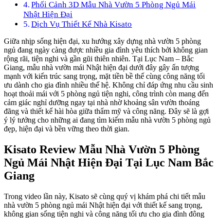
Phối Cảnh 3D Mẫu Nhà Vườn 5 Phòng Ngủ Mái
Nhật Hiện Đại
Dịch Vụ Thiết Kế Nhà Kisato
Giữa nhịp sống hiện đại, xu hướng xây dựng nhà vườn 5 phòng
ngủ đang ngày càng được nhiều gia đình yêu thích bởi không gian
rộng rãi, tiện nghi và gần gũi thiên nhiên. Tại Lục Nam – Bắc
Giang, mẫu nhà vườn mái Nhật hiện đại dưới đây gây ấn tượng
mạnh với kiến trúc sang trọng, mặt tiền bề thế cùng công năng tối
ưu dành cho gia đình nhiều thế hệ. Không chỉ đáp ứng nhu cầu sinh
hoạt thoải mái với 5 phòng ngủ tiện nghi, công trình còn mang đến
cảm giác nghỉ dưỡng ngay tại nhà nhờ khoảng sân vườn thoáng
đãng và thiết kế hài hòa giữa thẩm mỹ và công năng. Đây sẽ là gợi
ý lý tưởng cho những ai đang tìm kiếm mẫu nhà vườn 5 phòng ngủ
đẹp, hiện đại và bền vững theo thời gian.
Kisato Review Mẫu Nhà Vườn 5 Phòng
Ngủ Mái Nhật Hiện Đại Tại Lục Nam Bắc
Giang
Trong video lần này, Kisato sẽ cùng quý vị khám phá chi tiết mẫu
nhà vườn 5 phòng ngủ mái Nhật hiện đại với thiết kế sang trọng,
không gian sống tiện nghi và công năng tối ưu cho gia đình đông