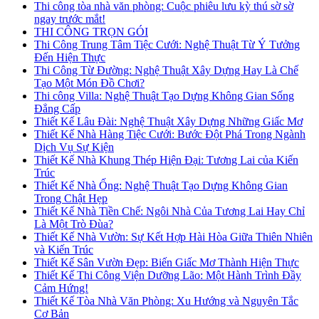
Thi công tòa nhà văn phòng: Cuộc phiêu lưu kỳ thú sờ sờ
ngay trước mắt!
THI CÔNG TRỌN GÓI
Thi Công Trung Tâm Tiệc Cưới: Nghệ Thuật Từ Ý Tưởng
Đến Hiện Thực
Thi Công Từ Đường: Nghệ Thuật Xây Dựng Hay Là Chế
Tạo Một Món Đồ Chơi?
Thi công Villa: Nghệ Thuật Tạo Dựng Không Gian Sống
Đẳng Cấp
Thiết Kế Lâu Đài: Nghệ Thuật Xây Dựng Những Giấc Mơ
Thiết Kế Nhà Hàng Tiệc Cưới: Bước Đột Phá Trong Ngành
Dịch Vụ Sự Kiện
Thiết Kế Nhà Khung Thép Hiện Đại: Tương Lai của Kiến
Trúc
Thiết Kế Nhà Ống: Nghệ Thuật Tạo Dựng Không Gian
Trong Chật Hẹp
Thiết Kế Nhà Tiền Chế: Ngôi Nhà Của Tương Lai Hay Chỉ
Là Một Trò Đùa?
Thiết Kế Nhà Vườn: Sự Kết Hợp Hài Hòa Giữa Thiên Nhiên
và Kiến Trúc
Thiết Kế Sân Vườn Đẹp: Biến Giấc Mơ Thành Hiện Thực
Thiết Kế Thi Công Viện Dưỡng Lão: Một Hành Trình Đầy
Cảm Hứng!
Thiết Kế Tòa Nhà Văn Phòng: Xu Hướng và Nguyên Tắc
Cơ Bản