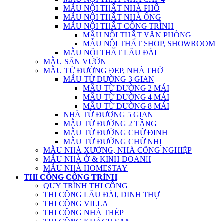
MẪU NỘI THẤT NHÀ PHỐ
MẪU NỘI THẤT NHÀ ỐNG
MẪU NỘI THẤT CÔNG TRÌNH
MẪU NỘI THẤT VĂN PHÒNG
MẪU NỘI THẤT SHOP, SHOWROOM
MẪU NỘI THẤT LÂU ĐÀI
MẪU SÂN VƯỜN
MẪU TỪ ĐƯỜNG ĐẸP, NHÀ THỜ
MẪU TỪ ĐƯỜNG 3 GIAN
MẪU TỪ ĐƯỜNG 2 MÁI
MẪU TỪ ĐƯỜNG 4 MÁI
MẪU TỪ ĐƯỜNG 8 MÁI
NHÀ TỪ ĐƯỜNG 5 GIAN
MẪU TỪ ĐƯỜNG 2 TẦNG
MẪU TỪ ĐƯỜNG CHỮ ĐINH
MẪU TỪ ĐƯỜNG CHỮ NHỊ
MẪU NHÀ XƯỞNG, NHÀ CÔNG NGHIỆP
MẪU NHÀ Ở & KINH DOANH
MẪU NHÀ HOMESTAY
THI CÔNG CÔNG TRÌNH
QUY TRÌNH THI CÔNG
THI CÔNG LÂU ĐÀI, DINH THỰ
THI CÔNG VILLA
THI CÔNG NHÀ THÉP