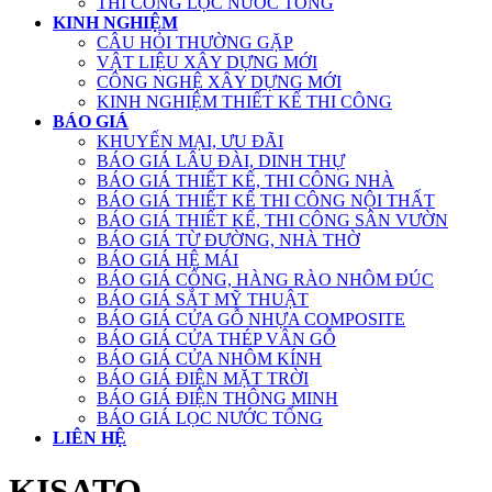
THI CÔNG LỌC NƯỚC TỔNG
KINH NGHIỆM
CÂU HỎI THƯỜNG GẶP
VẬT LIỆU XÂY DỰNG MỚI
CÔNG NGHỆ XÂY DỰNG MỚI
KINH NGHIỆM THIẾT KẾ THI CÔNG
BÁO GIÁ
KHUYẾN MẠI, ƯU ĐÃI
BÁO GIÁ LÂU ĐÀI, DINH THỰ
BÁO GIÁ THIẾT KẾ, THI CÔNG NHÀ
BÁO GIÁ THIẾT KẾ THI CÔNG NỘI THẤT
BÁO GIÁ THIẾT KẾ, THI CÔNG SÂN VƯỜN
BÁO GIÁ TỪ ĐƯỜNG, NHÀ THỜ
BÁO GIÁ HỆ MÁI
BÁO GIÁ CỔNG, HÀNG RÀO NHÔM ĐÚC
BÁO GIÁ SẮT MỸ THUẬT
BÁO GIÁ CỬA GỖ NHỰA COMPOSITE
BÁO GIÁ CỬA THÉP VÂN GỖ
BÁO GIÁ CỬA NHÔM KÍNH
BÁO GIÁ ĐIỆN MẶT TRỜI
BÁO GIÁ ĐIỆN THÔNG MINH
BÁO GIÁ LỌC NƯỚC TỔNG
LIÊN HỆ
KISATO