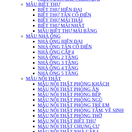
MẪU BIỆT THỰ
BIỆT THỰ HIỆN ĐẠI
BIỆT THỰ TÂN CỔ ĐIỂN
BIỆT THỰ MÁI THÁI
BIỆT THỰ MÁI NHẬT
MẪU BIỆT THỰ MÁI BẰNG
MẪU NHÀ ỐNG
NHÀ ỐNG HIỆN ĐẠI
NHÀ ỐNG TÂN CỔ ĐIỂN
NHÀ ỐNG CẤP 4
NHÀ ỐNG 2 TẦNG
NHÀ ỐNG 3 TẦNG
NHÀ ỐNG 4 TẦNG
NHÀ ỐNG 5 TẦNG
MẪU NỘI THẤT
MẪU NỘI THẤT PHÒNG KHÁCH
MẪU NỘI THẤT PHÒNG ĂN
MẪU NỘI THẤT PHÒNG BẾP
MẪU NỘI THẤT PHÒNG NGỦ
MẪU NỘI THẤT PHÒNG TRẺ EM
MẪU NỘI THẤT PHÒNG TẮM, VỆ SINH
MẪU NỘI THẤT PHÒNG THỜ
MẪU NỘI THẤT BIỆT THỰ
MẪU NỘI THẤT CHUNG CƯ
MẪU NỘI THẤT NHÀ CẤP 4