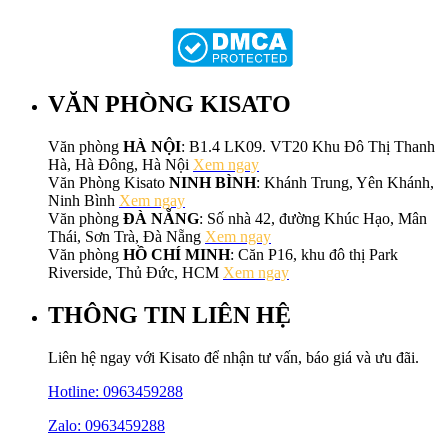
VĂN PHÒNG KISATO
Văn phòng
HÀ NỘI
: B1.4 LK09. VT20 Khu Đô Thị Thanh
Hà, Hà Đông, Hà Nội
Xem ngay
Văn Phòng Kisato
NINH BÌNH
: Khánh Trung, Yên Khánh,
Ninh Bình
Xem ngay
Văn phòng
ĐÀ NẴNG
: Số nhà 42, đường Khúc Hạo, Mân
Thái, Sơn Trà, Đà Nẵng
Xem ngay
Văn phòng
HỒ CHÍ MINH
: Căn P16, khu đô thị Park
Riverside, Thủ Đức, HCM
Xem ngay
THÔNG TIN LIÊN HỆ
Liên hệ ngay với Kisato để nhận tư vấn, báo giá và ưu đãi.
Hotline:
0963459288
Zalo: 0963459288