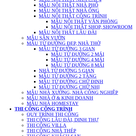
MẪU NỘI THẤT NHÀ PHỐ
MẪU NỘI THẤT NHÀ ỐNG
MẪU NỘI THẤT CÔNG TRÌNH
MẪU NỘI THẤT VĂN PHÒNG
MẪU NỘI THẤT SHOP, SHOWROOM
MẪU NỘI THẤT LÂU ĐÀI
MẪU SÂN VƯỜN
MẪU TỪ ĐƯỜNG ĐẸP, NHÀ THỜ
MẪU TỪ ĐƯỜNG 3 GIAN
MẪU TỪ ĐƯỜNG 2 MÁI
MẪU TỪ ĐƯỜNG 4 MÁI
MẪU TỪ ĐƯỜNG 8 MÁI
NHÀ TỪ ĐƯỜNG 5 GIAN
MẪU TỪ ĐƯỜNG 2 TẦNG
MẪU TỪ ĐƯỜNG CHỮ ĐINH
MẪU TỪ ĐƯỜNG CHỮ NHỊ
MẪU NHÀ XƯỞNG, NHÀ CÔNG NGHIỆP
MẪU NHÀ Ở & KINH DOANH
MẪU NHÀ HOMESTAY
THI CÔNG CÔNG TRÌNH
QUY TRÌNH THI CÔNG
THI CÔNG LÂU ĐÀI, DINH THỰ
THI CÔNG VILLA
THI CÔNG NHÀ THÉP