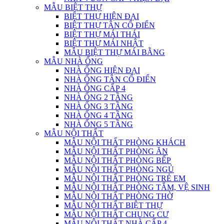
MẪU BIỆT THỰ
BIỆT THỰ HIỆN ĐẠI
BIỆT THỰ TÂN CỔ ĐIỂN
BIỆT THỰ MÁI THÁI
BIỆT THỰ MÁI NHẬT
MẪU BIỆT THỰ MÁI BẰNG
MẪU NHÀ ỐNG
NHÀ ỐNG HIỆN ĐẠI
NHÀ ỐNG TÂN CỔ ĐIỂN
NHÀ ỐNG CẤP 4
NHÀ ỐNG 2 TẦNG
NHÀ ỐNG 3 TẦNG
NHÀ ỐNG 4 TẦNG
NHÀ ỐNG 5 TẦNG
MẪU NỘI THẤT
MẪU NỘI THẤT PHÒNG KHÁCH
MẪU NỘI THẤT PHÒNG ĂN
MẪU NỘI THẤT PHÒNG BẾP
MẪU NỘI THẤT PHÒNG NGỦ
MẪU NỘI THẤT PHÒNG TRẺ EM
MẪU NỘI THẤT PHÒNG TẮM, VỆ SINH
MẪU NỘI THẤT PHÒNG THỜ
MẪU NỘI THẤT BIỆT THỰ
MẪU NỘI THẤT CHUNG CƯ
MẪU NỘI THẤT NHÀ CẤP 4