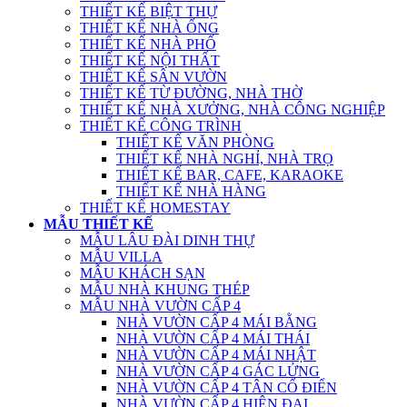
THIẾT KẾ BIỆT THỰ
THIẾT KẾ NHÀ ỐNG
THIẾT KẾ NHÀ PHỐ
THIẾT KẾ NỘI THẤT
THIẾT KẾ SÂN VƯỜN
THIẾT KẾ TỪ ĐƯỜNG, NHÀ THỜ
THIẾT KẾ NHÀ XƯỞNG, NHÀ CÔNG NGHIỆP
THIẾT KẾ CÔNG TRÌNH
THIẾT KẾ VĂN PHÒNG
THIẾT KẾ NHÀ NGHỈ, NHÀ TRỌ
THIẾT KẾ BAR, CAFE, KARAOKE
THIẾT KẾ NHÀ HÀNG
THIẾT KẾ HOMESTAY
MẪU THIẾT KẾ
MẪU LÂU ĐÀI DINH THỰ
MẪU VILLA
MẪU KHÁCH SẠN
MẪU NHÀ KHUNG THÉP
MẪU NHÀ VƯỜN CẤP 4
NHÀ VƯỜN CẤP 4 MÁI BẰNG
NHÀ VƯỜN CẤP 4 MÁI THÁI
NHÀ VƯỜN CẤP 4 MÁI NHẬT
NHÀ VƯỜN CẤP 4 GÁC LỬNG
NHÀ VƯỜN CẤP 4 TÂN CỔ ĐIỂN
NHÀ VƯỜN CẤP 4 HIỆN ĐẠI