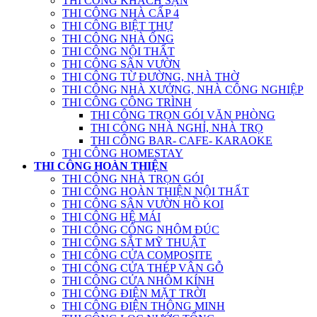
THI CÔNG KHÁCH SẠN
THI CÔNG NHÀ CẤP 4
THI CÔNG BIỆT THỰ
THI CÔNG NHÀ ỐNG
THI CÔNG NỘI THẤT
THI CÔNG SÂN VƯỜN
THI CÔNG TỪ ĐƯỜNG, NHÀ THỜ
THI CÔNG NHÀ XƯỞNG, NHÀ CÔNG NGHIỆP
THI CÔNG CÔNG TRÌNH
THI CÔNG TRỌN GÓI VĂN PHÒNG
THI CÔNG NHÀ NGHỈ, NHÀ TRỌ
THI CÔNG BAR- CAFE- KARAOKE
THI CÔNG HOMESTAY
THI CÔNG HOÀN THIỆN
THI CÔNG NHÀ TRỌN GÓI
THI CÔNG HOÀN THIỆN NỘI THẤT
THI CÔNG SÂN VƯỜN HỒ KOI
THI CÔNG HỆ MÁI
THI CÔNG CỔNG NHÔM ĐÚC
THI CÔNG SẮT MỸ THUẬT
THI CÔNG CỬA COMPOSITE
THI CÔNG CỬA THÉP VÂN GỖ
THI CÔNG CỬA NHÔM KÍNH
THI CÔNG ĐIỆN MẶT TRỜI
THI CÔNG ĐIỆN THÔNG MINH