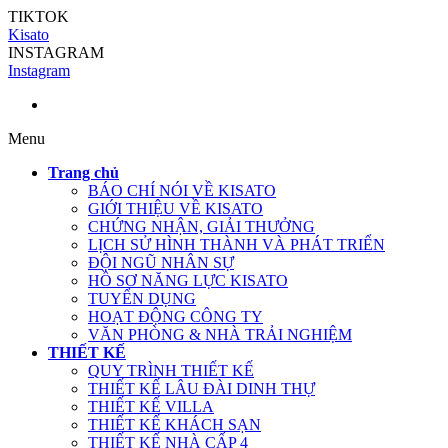
TIKTOK
Kisato
INSTAGRAM
Instagram
Menu
Trang chủ
BÁO CHÍ NÓI VỀ KISATO
GIỚI THIỆU VỀ KISATO
CHỨNG NHẬN, GIẢI THƯỞNG
LỊCH SỬ HÌNH THÀNH VÀ PHÁT TRIỂN
ĐỘI NGŨ NHÂN SỰ
HỒ SƠ NĂNG LỰC KISATO
TUYỂN DỤNG
HOẠT ĐỘNG CÔNG TY
VĂN PHÒNG & NHÀ TRẢI NGHIỆM
THIẾT KẾ
QUY TRÌNH THIẾT KẾ
THIẾT KẾ LÂU ĐÀI DINH THỰ
THIẾT KẾ VILLA
THIẾT KẾ KHÁCH SẠN
THIẾT KẾ NHÀ CẤP 4