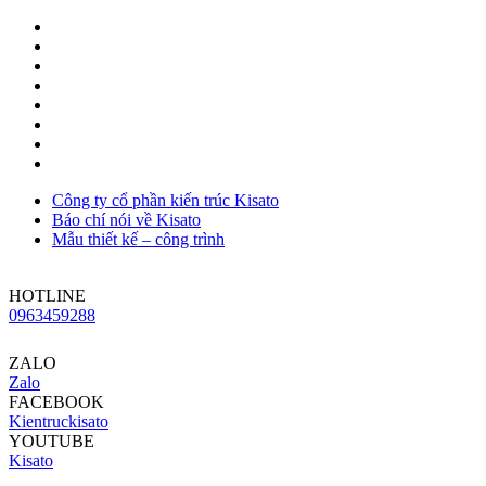
Công ty cổ phần kiến trúc Kisato
Báo chí nói về Kisato
Mẫu thiết kế – công trình
HOTLINE
0963459288
ZALO
Zalo
FACEBOOK
Kientruckisato
YOUTUBE
Kisato