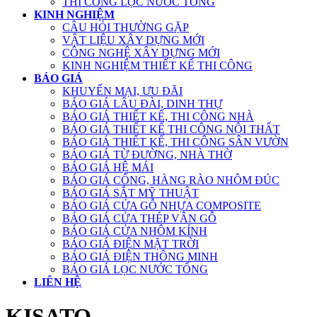
THI CÔNG LỌC NƯỚC TỔNG
KINH NGHIỆM
CÂU HỎI THƯỜNG GẶP
VẬT LIỆU XÂY DỰNG MỚI
CÔNG NGHỆ XÂY DỰNG MỚI
KINH NGHIỆM THIẾT KẾ THI CÔNG
BÁO GIÁ
KHUYẾN MẠI, ƯU ĐÃI
BÁO GIÁ LÂU ĐÀI, DINH THỰ
BÁO GIÁ THIẾT KẾ, THI CÔNG NHÀ
BÁO GIÁ THIẾT KẾ THI CÔNG NỘI THẤT
BÁO GIÁ THIẾT KẾ, THI CÔNG SÂN VƯỜN
BÁO GIÁ TỪ ĐƯỜNG, NHÀ THỜ
BÁO GIÁ HỆ MÁI
BÁO GIÁ CỔNG, HÀNG RÀO NHÔM ĐÚC
BÁO GIÁ SẮT MỸ THUẬT
BÁO GIÁ CỬA GỖ NHỰA COMPOSITE
BÁO GIÁ CỬA THÉP VÂN GỖ
BÁO GIÁ CỬA NHÔM KÍNH
BÁO GIÁ ĐIỆN MẶT TRỜI
BÁO GIÁ ĐIỆN THÔNG MINH
BÁO GIÁ LỌC NƯỚC TỔNG
LIÊN HỆ
KISATO