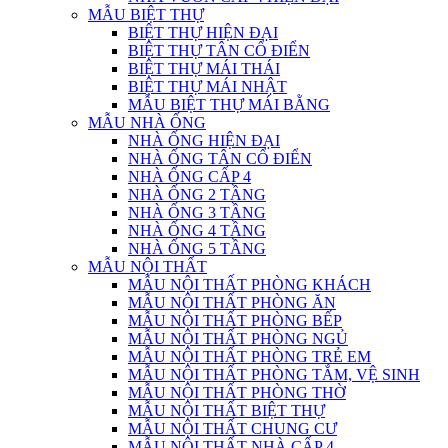
MẪU BIỆT THỰ
BIỆT THỰ HIỆN ĐẠI
BIỆT THỰ TÂN CỔ ĐIỂN
BIỆT THỰ MÁI THÁI
BIỆT THỰ MÁI NHẬT
MẪU BIỆT THỰ MÁI BẰNG
MẪU NHÀ ỐNG
NHÀ ỐNG HIỆN ĐẠI
NHÀ ỐNG TÂN CỔ ĐIỂN
NHÀ ỐNG CẤP 4
NHÀ ỐNG 2 TẦNG
NHÀ ỐNG 3 TẦNG
NHÀ ỐNG 4 TẦNG
NHÀ ỐNG 5 TẦNG
MẪU NỘI THẤT
MẪU NỘI THẤT PHÒNG KHÁCH
MẪU NỘI THẤT PHÒNG ĂN
MẪU NỘI THẤT PHÒNG BẾP
MẪU NỘI THẤT PHÒNG NGỦ
MẪU NỘI THẤT PHÒNG TRẺ EM
MẪU NỘI THẤT PHÒNG TẮM, VỆ SINH
MẪU NỘI THẤT PHÒNG THỜ
MẪU NỘI THẤT BIỆT THỰ
MẪU NỘI THẤT CHUNG CƯ
MẪU NỘI THẤT NHÀ CẤP 4