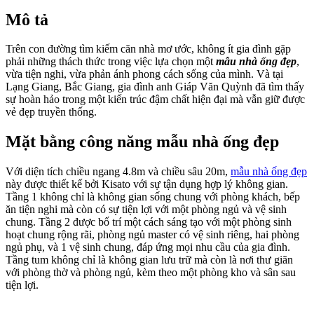
Mô tả
Trên con đường tìm kiếm căn nhà mơ ước, không ít gia đình gặp
phải những thách thức trong việc lựa chọn một
mẫu nhà ống đẹp
,
vừa tiện nghi, vừa phản ánh phong cách sống của mình. Và tại
Lạng Giang, Bắc Giang, gia đình anh Giáp Văn Quỳnh đã tìm thấy
sự hoàn hảo trong một kiến trúc đậm chất hiện đại mà vẫn giữ được
vẻ đẹp truyền thống.
Mặt bằng công năng mẫu nhà ống đẹp
Với diện tích chiều ngang 4.8m và chiều sâu 20m,
mẫu nhà ống đẹp
này được thiết kế bởi Kisato với sự tận dụng hợp lý không gian.
Tầng 1 không chỉ là không gian sống chung với phòng khách, bếp
ăn tiện nghi mà còn có sự tiện lợi với một phòng ngủ và vệ sinh
chung. Tầng 2 được bố trí một cách sáng tạo với một phòng sinh
hoạt chung rộng rãi, phòng ngủ master có vệ sinh riêng, hai phòng
ngủ phụ, và 1 vệ sinh chung, đáp ứng mọi nhu cầu của gia đình.
Tầng tum không chỉ là không gian lưu trữ mà còn là nơi thư giãn
với phòng thờ và phòng ngủ, kèm theo một phòng kho và sân sau
tiện lợi.