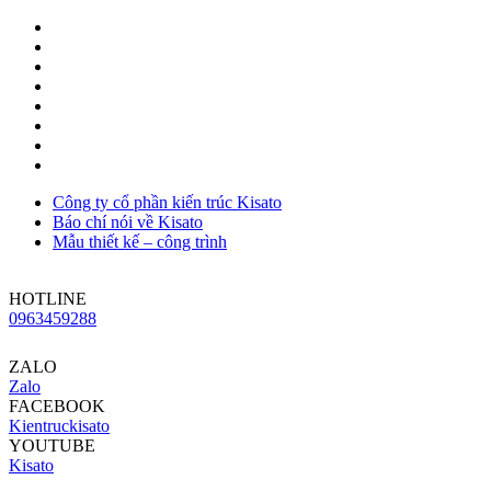
Công ty cổ phần kiến trúc Kisato
Báo chí nói về Kisato
Mẫu thiết kế – công trình
HOTLINE
0963459288
ZALO
Zalo
FACEBOOK
Kientruckisato
YOUTUBE
Kisato