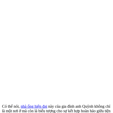
Có thể nói,
nhà ống hiện đại
này của gia đình anh Quỳnh không chỉ
là một nơi ở mà còn là biểu tượng cho sự kết hợp hoàn hảo giữa tiện