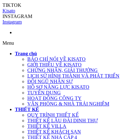
TIKTOK
Kisato
INSTAGRAM
Instagram
Menu
Trang chủ
BÁO CHÍ NÓI VỀ KISATO
GIỚI THIỆU VỀ KISATO
CHỨNG NHẬN, GIẢI THƯỞNG
LỊCH SỬ HÌNH THÀNH VÀ PHÁT TRIỂN
ĐỘI NGŨ NHÂN SỰ
HỒ SƠ NĂNG LỰC KISATO
TUYỂN DỤNG
HOẠT ĐỘNG CÔNG TY
VĂN PHÒNG & NHÀ TRẢI NGHIỆM
THIẾT KẾ
QUY TRÌNH THIẾT KẾ
THIẾT KẾ LÂU ĐÀI DINH THỰ
THIẾT KẾ VILLA
THIẾT KẾ KHÁCH SẠN
THIẾT KẾ NHÀ CẤP 4