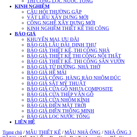
THI CÔNG LỌC NƯỚC TỔNG
KINH NGHIỆM
CÂU HỎI THƯỜNG GẶP
VẬT LIỆU XÂY DỰNG MỚI
CÔNG NGHỆ XÂY DỰNG MỚI
KINH NGHIỆM THIẾT KẾ THI CÔNG
BÁO GIÁ
KHUYẾN MẠI, ƯU ĐÃI
BÁO GIÁ LÂU ĐÀI, DINH THỰ
BÁO GIÁ THIẾT KẾ, THI CÔNG NHÀ
BÁO GIÁ THIẾT KẾ THI CÔNG NỘI THẤT
BÁO GIÁ THIẾT KẾ, THI CÔNG SÂN VƯỜN
BÁO GIÁ TỪ ĐƯỜNG, NHÀ THỜ
BÁO GIÁ HỆ MÁI
BÁO GIÁ CỔNG, HÀNG RÀO NHÔM ĐÚC
BÁO GIÁ SẮT MỸ THUẬT
BÁO GIÁ CỬA GỖ NHỰA COMPOSITE
BÁO GIÁ CỬA THÉP VÂN GỖ
BÁO GIÁ CỬA NHÔM KÍNH
BÁO GIÁ ĐIỆN MẶT TRỜI
BÁO GIÁ ĐIỆN THÔNG MINH
BÁO GIÁ LỌC NƯỚC TỔNG
LIÊN HỆ
Trang chủ
/
MẪU THIẾT KẾ
/
MẪU NHÀ ỐNG
/
NHÀ ỐNG 3