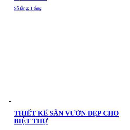
Số tầng: 1 tầng
THIẾT KẾ SÂN VƯỜN ĐẸP CHO
BIỆT THỰ