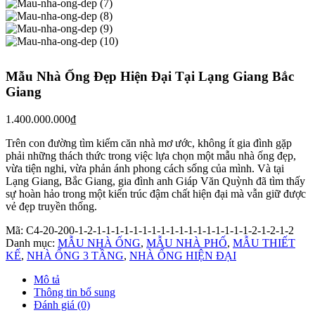
Mẫu Nhà Ống Đẹp Hiện Đại Tại Lạng Giang Bắc
Giang
1.400.000.000
₫
Trên con đường tìm kiếm căn nhà mơ ước, không ít gia đình gặp
phải những thách thức trong việc lựa chọn một mẫu nhà ống đẹp,
vừa tiện nghi, vừa phản ánh phong cách sống của mình. Và tại
Lạng Giang, Bắc Giang, gia đình anh Giáp Văn Quỳnh đã tìm thấy
sự hoàn hảo trong một kiến trúc đậm chất hiện đại mà vẫn giữ được
vẻ đẹp truyền thống.
Mã:
C4-20-200-1-2-1-1-1-1-1-1-1-1-1-1-1-1-1-1-1-1-1-2-1-2-1-2
Danh mục:
MẪU NHÀ ỐNG
,
MẪU NHÀ PHỐ
,
MẪU THIẾT
KẾ
,
NHÀ ỐNG 3 TẦNG
,
NHÀ ỐNG HIỆN ĐẠI
Mô tả
Thông tin bổ sung
Đánh giá (0)