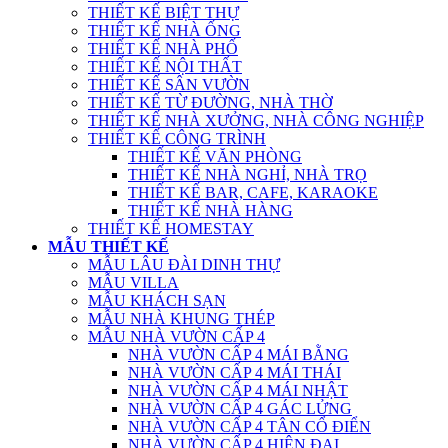
THIẾT KẾ BIỆT THỰ
THIẾT KẾ NHÀ ỐNG
THIẾT KẾ NHÀ PHỐ
THIẾT KẾ NỘI THẤT
THIẾT KẾ SÂN VƯỜN
THIẾT KẾ TỪ ĐƯỜNG, NHÀ THỜ
THIẾT KẾ NHÀ XƯỞNG, NHÀ CÔNG NGHIỆP
THIẾT KẾ CÔNG TRÌNH
THIẾT KẾ VĂN PHÒNG
THIẾT KẾ NHÀ NGHỈ, NHÀ TRỌ
THIẾT KẾ BAR, CAFE, KARAOKE
THIẾT KẾ NHÀ HÀNG
THIẾT KẾ HOMESTAY
MẪU THIẾT KẾ
MẪU LÂU ĐÀI DINH THỰ
MẪU VILLA
MẪU KHÁCH SẠN
MẪU NHÀ KHUNG THÉP
MẪU NHÀ VƯỜN CẤP 4
NHÀ VƯỜN CẤP 4 MÁI BẰNG
NHÀ VƯỜN CẤP 4 MÁI THÁI
NHÀ VƯỜN CẤP 4 MÁI NHẬT
NHÀ VƯỜN CẤP 4 GÁC LỬNG
NHÀ VƯỜN CẤP 4 TÂN CỔ ĐIỂN
NHÀ VƯỜN CẤP 4 HIỆN ĐẠI