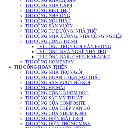
THI CÔNG KHÁCH SẠN
THI CÔNG NHÀ CẤP 4
THI CÔNG BIỆT THỰ
THI CÔNG NHÀ ỐNG
THI CÔNG NỘI THẤT
THI CÔNG SÂN VƯỜN
THI CÔNG TỪ ĐƯỜNG, NHÀ THỜ
THI CÔNG NHÀ XƯỞNG, NHÀ CÔNG NGHIỆP
THI CÔNG CÔNG TRÌNH
THI CÔNG TRỌN GÓI VĂN PHÒNG
THI CÔNG NHÀ NGHỈ, NHÀ TRỌ
THI CÔNG BAR- CAFE- KARAOKE
THI CÔNG HOMESTAY
THI CÔNG HOÀN THIỆN
THI CÔNG NHÀ TRỌN GÓI
THI CÔNG HOÀN THIỆN NỘI THẤT
THI CÔNG SÂN VƯỜN HỒ KOI
THI CÔNG HỆ MÁI
THI CÔNG CỔNG NHÔM ĐÚC
THI CÔNG SẮT MỸ THUẬT
THI CÔNG CỬA COMPOSITE
THI CÔNG CỬA THÉP VÂN GỖ
THI CÔNG CỬA NHÔM KÍNH
THI CÔNG ĐIỆN MẶT TRỜI
THI CÔNG ĐIỆN THÔNG MINH