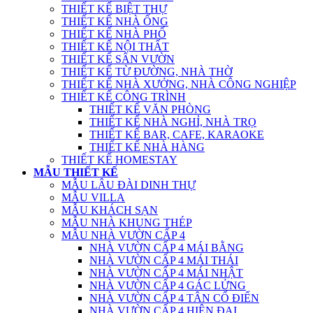
THIẾT KẾ BIỆT THỰ
THIẾT KẾ NHÀ ỐNG
THIẾT KẾ NHÀ PHỐ
THIẾT KẾ NỘI THẤT
THIẾT KẾ SÂN VƯỜN
THIẾT KẾ TỪ ĐƯỜNG, NHÀ THỜ
THIẾT KẾ NHÀ XƯỞNG, NHÀ CÔNG NGHIỆP
THIẾT KẾ CÔNG TRÌNH
THIẾT KẾ VĂN PHÒNG
THIẾT KẾ NHÀ NGHỈ, NHÀ TRỌ
THIẾT KẾ BAR, CAFE, KARAOKE
THIẾT KẾ NHÀ HÀNG
THIẾT KẾ HOMESTAY
MẪU THIẾT KẾ
MẪU LÂU ĐÀI DINH THỰ
MẪU VILLA
MẪU KHÁCH SẠN
MẪU NHÀ KHUNG THÉP
MẪU NHÀ VƯỜN CẤP 4
NHÀ VƯỜN CẤP 4 MÁI BẰNG
NHÀ VƯỜN CẤP 4 MÁI THÁI
NHÀ VƯỜN CẤP 4 MÁI NHẬT
NHÀ VƯỜN CẤP 4 GÁC LỬNG
NHÀ VƯỜN CẤP 4 TÂN CỔ ĐIỂN
NHÀ VƯỜN CẤP 4 HIỆN ĐẠI