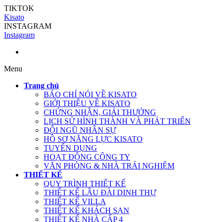
TIKTOK
Kisato
INSTAGRAM
Instagram
Menu
Trang chủ
BÁO CHÍ NÓI VỀ KISATO
GIỚI THIỆU VỀ KISATO
CHỨNG NHẬN, GIẢI THƯỞNG
LỊCH SỬ HÌNH THÀNH VÀ PHÁT TRIỂN
ĐỘI NGŨ NHÂN SỰ
HỒ SƠ NĂNG LỰC KISATO
TUYỂN DỤNG
HOẠT ĐỘNG CÔNG TY
VĂN PHÒNG & NHÀ TRẢI NGHIỆM
THIẾT KẾ
QUY TRÌNH THIẾT KẾ
THIẾT KẾ LÂU ĐÀI DINH THỰ
THIẾT KẾ VILLA
THIẾT KẾ KHÁCH SẠN
THIẾT KẾ NHÀ CẤP 4