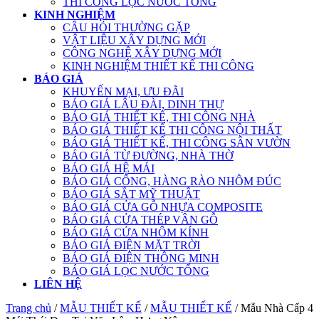
THI CÔNG LỌC NƯỚC TỔNG
KINH NGHIỆM
CÂU HỎI THƯỜNG GẶP
VẬT LIỆU XÂY DỰNG MỚI
CÔNG NGHỆ XÂY DỰNG MỚI
KINH NGHIỆM THIẾT KẾ THI CÔNG
BÁO GIÁ
KHUYẾN MẠI, ƯU ĐÃI
BÁO GIÁ LÂU ĐÀI, DINH THỰ
BÁO GIÁ THIẾT KẾ, THI CÔNG NHÀ
BÁO GIÁ THIẾT KẾ THI CÔNG NỘI THẤT
BÁO GIÁ THIẾT KẾ, THI CÔNG SÂN VƯỜN
BÁO GIÁ TỪ ĐƯỜNG, NHÀ THỜ
BÁO GIÁ HỆ MÁI
BÁO GIÁ CỔNG, HÀNG RÀO NHÔM ĐÚC
BÁO GIÁ SẮT MỸ THUẬT
BÁO GIÁ CỬA GỖ NHỰA COMPOSITE
BÁO GIÁ CỬA THÉP VÂN GỖ
BÁO GIÁ CỬA NHÔM KÍNH
BÁO GIÁ ĐIỆN MẶT TRỜI
BÁO GIÁ ĐIỆN THÔNG MINH
BÁO GIÁ LỌC NƯỚC TỔNG
LIÊN HỆ
Trang chủ
/
MẪU THIẾT KẾ
/
MẪU THIẾT KẾ
/ Mẫu Nhà Cấp 4