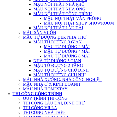
MẪU NỘI THẤT NHÀ PHỐ
MẪU NỘI THẤT NHÀ ỐNG
MẪU NỘI THẤT CÔNG TRÌNH
MẪU NỘI THẤT VĂN PHÒNG
MẪU NỘI THẤT SHOP, SHOWROOM
MẪU NỘI THẤT LÂU ĐÀI
MẪU SÂN VƯỜN
MẪU TỪ ĐƯỜNG ĐẸP, NHÀ THỜ
MẪU TỪ ĐƯỜNG 3 GIAN
MẪU TỪ ĐƯỜNG 2 MÁI
MẪU TỪ ĐƯỜNG 4 MÁI
MẪU TỪ ĐƯỜNG 8 MÁI
NHÀ TỪ ĐƯỜNG 5 GIAN
MẪU TỪ ĐƯỜNG 2 TẦNG
MẪU TỪ ĐƯỜNG CHỮ ĐINH
MẪU TỪ ĐƯỜNG CHỮ NHỊ
MẪU NHÀ XƯỞNG, NHÀ CÔNG NGHIỆP
MẪU NHÀ Ở & KINH DOANH
MẪU NHÀ HOMESTAY
THI CÔNG CÔNG TRÌNH
QUY TRÌNH THI CÔNG
THI CÔNG LÂU ĐÀI, DINH THỰ
THI CÔNG VILLA
THI CÔNG NHÀ THÉP