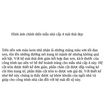
Hình ảnh chính diện mẫu nhà cấp 4 mái thái đẹp
Trên nền sơn màu kem nhã nhặn là những mảng màu sơn tối đan
xen, tôn lên những đường nét trang trí mảnh dẻ nhưng không quá
nổi bật. Với hệ mái thái đơn giản kết hợp đan xen, kích thước của
công trình tạo nên vẻ bề thế hoành tráng cho mẫu nhà cấp 4 này. Hệ
cột tròn được thíết kế đơn giản, phần chân cột được đắp vuông kẻ
chì lõm trang trí, phần thân cột tròn to được sơn giả đá. Với thiết kế
như thê này chúng ta thấy được sự khỏe khoắn của ngôi nhà và
giúp cho công trình nhà cân đối với hệ mái đồ sộ này.