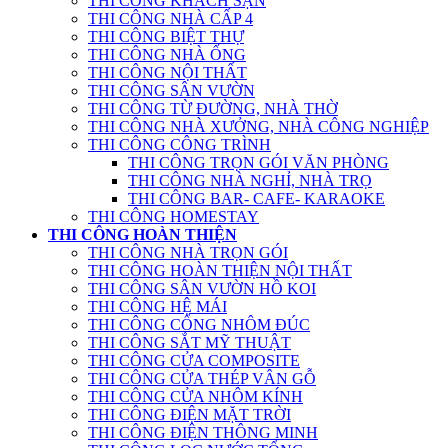
THI CÔNG KHÁCH SẠN
THI CÔNG NHÀ CẤP 4
THI CÔNG BIỆT THỰ
THI CÔNG NHÀ ỐNG
THI CÔNG NỘI THẤT
THI CÔNG SÂN VƯỜN
THI CÔNG TỪ ĐƯỜNG, NHÀ THỜ
THI CÔNG NHÀ XƯỞNG, NHÀ CÔNG NGHIỆP
THI CÔNG CÔNG TRÌNH
THI CÔNG TRỌN GÓI VĂN PHÒNG
THI CÔNG NHÀ NGHỈ, NHÀ TRỌ
THI CÔNG BAR- CAFE- KARAOKE
THI CÔNG HOMESTAY
THI CÔNG HOÀN THIỆN
THI CÔNG NHÀ TRỌN GÓI
THI CÔNG HOÀN THIỆN NỘI THẤT
THI CÔNG SÂN VƯỜN HỒ KOI
THI CÔNG HỆ MÁI
THI CÔNG CỔNG NHÔM ĐÚC
THI CÔNG SẮT MỸ THUẬT
THI CÔNG CỬA COMPOSITE
THI CÔNG CỬA THÉP VÂN GỖ
THI CÔNG CỬA NHÔM KÍNH
THI CÔNG ĐIỆN MẶT TRỜI
THI CÔNG ĐIỆN THÔNG MINH