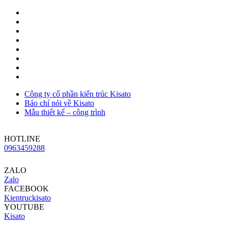
Công ty cổ phần kiến trúc Kisato
Báo chí nói về Kisato
Mẫu thiết kế – công trình
HOTLINE
0963459288
ZALO
Zalo
FACEBOOK
Kientruckisato
YOUTUBE
Kisato