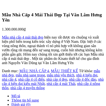
Mẫu Nhà Cấp 4 Mái Thái Đẹp Tại Văn Lâm Hưng
Yên
1.300.000.000
₫
Mẫu nhà cấp 4 mái thái đẹp
hiện nay rất được ưa chuộng và xuất
hiện phổ biến trong kiến trúc xây dựng ở Việt Nam. Đặc biệt ở các
vùng nông thôn, ngoại thành vì nó phù hợp với không gian sân
vườn rộng rãi mang đến sự sang trọng, cuốn hút nhưng không kém
phần gần gũi. Hôm nay chúng tôi xin giới thiệu tới các bạn Mẫu nhà
cấp 4 mái thái đẹp . Một tác phẩm do Kisato thiết kế cho gia đình
anh Nguyễn Văn Dũng tại Văn Lâm Hưng Yên
Danh mục:
MẪU NHÀ CẤP 4
,
MẪU THIẾT KẾ
Từ khóa:
mẫu
nhà đẹp
,
mẫu nhà sang trong
,
mẫu nhà yêu thích
,
nhà 4 hiện đại
,
nhà cấp 4
,
nhà cấp 4 cổ điển
,
nhà cáp 4 đẹp
,
nhà cấp 4 độc đáo
,
nhà
cấp 4 hiện đại kiểu mái Nhật
,
nhà cấp 4 mái Thái
,
nhà cấp 4 nông
thôn
,
nhà cấp 4 truyền thống
Mô tả
Thông tin bổ sung
Đánh giá (0)