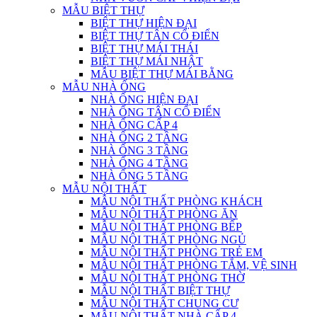
MẪU BIỆT THỰ
BIỆT THỰ HIỆN ĐẠI
BIỆT THỰ TÂN CỔ ĐIỂN
BIỆT THỰ MÁI THÁI
BIỆT THỰ MÁI NHẬT
MẪU BIỆT THỰ MÁI BẰNG
MẪU NHÀ ỐNG
NHÀ ỐNG HIỆN ĐẠI
NHÀ ỐNG TÂN CỔ ĐIỂN
NHÀ ỐNG CẤP 4
NHÀ ỐNG 2 TẦNG
NHÀ ỐNG 3 TẦNG
NHÀ ỐNG 4 TẦNG
NHÀ ỐNG 5 TẦNG
MẪU NỘI THẤT
MẪU NỘI THẤT PHÒNG KHÁCH
MẪU NỘI THẤT PHÒNG ĂN
MẪU NỘI THẤT PHÒNG BẾP
MẪU NỘI THẤT PHÒNG NGỦ
MẪU NỘI THẤT PHÒNG TRẺ EM
MẪU NỘI THẤT PHÒNG TẮM, VỆ SINH
MẪU NỘI THẤT PHÒNG THỜ
MẪU NỘI THẤT BIỆT THỰ
MẪU NỘI THẤT CHUNG CƯ
MẪU NỘI THẤT NHÀ CẤP 4