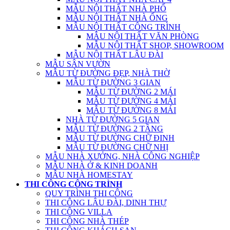
MẪU NỘI THẤT NHÀ PHỐ
MẪU NỘI THẤT NHÀ ỐNG
MẪU NỘI THẤT CÔNG TRÌNH
MẪU NỘI THẤT VĂN PHÒNG
MẪU NỘI THẤT SHOP, SHOWROOM
MẪU NỘI THẤT LÂU ĐÀI
MẪU SÂN VƯỜN
MẪU TỪ ĐƯỜNG ĐẸP, NHÀ THỜ
MẪU TỪ ĐƯỜNG 3 GIAN
MẪU TỪ ĐƯỜNG 2 MÁI
MẪU TỪ ĐƯỜNG 4 MÁI
MẪU TỪ ĐƯỜNG 8 MÁI
NHÀ TỪ ĐƯỜNG 5 GIAN
MẪU TỪ ĐƯỜNG 2 TẦNG
MẪU TỪ ĐƯỜNG CHỮ ĐINH
MẪU TỪ ĐƯỜNG CHỮ NHỊ
MẪU NHÀ XƯỞNG, NHÀ CÔNG NGHIỆP
MẪU NHÀ Ở & KINH DOANH
MẪU NHÀ HOMESTAY
THI CÔNG CÔNG TRÌNH
QUY TRÌNH THI CÔNG
THI CÔNG LÂU ĐÀI, DINH THỰ
THI CÔNG VILLA
THI CÔNG NHÀ THÉP