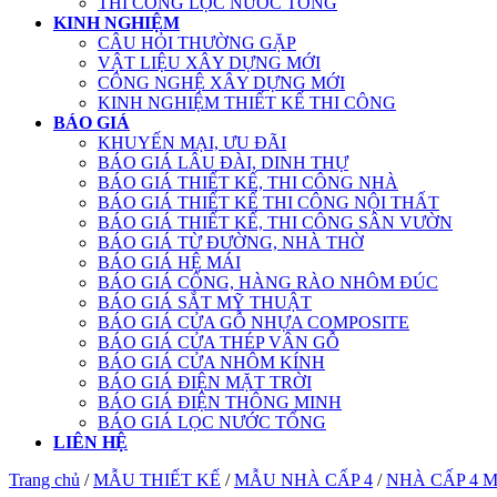
THI CÔNG LỌC NƯỚC TỔNG
KINH NGHIỆM
CÂU HỎI THƯỜNG GẶP
VẬT LIỆU XÂY DỰNG MỚI
CÔNG NGHỆ XÂY DỰNG MỚI
KINH NGHIỆM THIẾT KẾ THI CÔNG
BÁO GIÁ
KHUYẾN MẠI, ƯU ĐÃI
BÁO GIÁ LÂU ĐÀI, DINH THỰ
BÁO GIÁ THIẾT KẾ, THI CÔNG NHÀ
BÁO GIÁ THIẾT KẾ THI CÔNG NỘI THẤT
BÁO GIÁ THIẾT KẾ, THI CÔNG SÂN VƯỜN
BÁO GIÁ TỪ ĐƯỜNG, NHÀ THỜ
BÁO GIÁ HỆ MÁI
BÁO GIÁ CỔNG, HÀNG RÀO NHÔM ĐÚC
BÁO GIÁ SẮT MỸ THUẬT
BÁO GIÁ CỬA GỖ NHỰA COMPOSITE
BÁO GIÁ CỬA THÉP VÂN GỖ
BÁO GIÁ CỬA NHÔM KÍNH
BÁO GIÁ ĐIỆN MẶT TRỜI
BÁO GIÁ ĐIỆN THÔNG MINH
BÁO GIÁ LỌC NƯỚC TỔNG
LIÊN HỆ
Trang chủ
/
MẪU THIẾT KẾ
/
MẪU NHÀ CẤP 4
/
NHÀ CẤP 4 