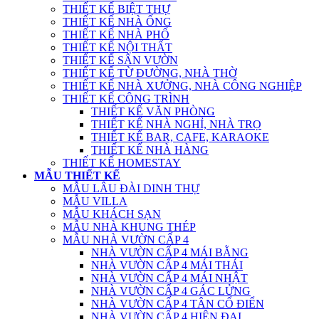
THIẾT KẾ BIỆT THỰ
THIẾT KẾ NHÀ ỐNG
THIẾT KẾ NHÀ PHỐ
THIẾT KẾ NỘI THẤT
THIẾT KẾ SÂN VƯỜN
THIẾT KẾ TỪ ĐƯỜNG, NHÀ THỜ
THIẾT KẾ NHÀ XƯỞNG, NHÀ CÔNG NGHIỆP
THIẾT KẾ CÔNG TRÌNH
THIẾT KẾ VĂN PHÒNG
THIẾT KẾ NHÀ NGHỈ, NHÀ TRỌ
THIẾT KẾ BAR, CAFE, KARAOKE
THIẾT KẾ NHÀ HÀNG
THIẾT KẾ HOMESTAY
MẪU THIẾT KẾ
MẪU LÂU ĐÀI DINH THỰ
MẪU VILLA
MẪU KHÁCH SẠN
MẪU NHÀ KHUNG THÉP
MẪU NHÀ VƯỜN CẤP 4
NHÀ VƯỜN CẤP 4 MÁI BẰNG
NHÀ VƯỜN CẤP 4 MÁI THÁI
NHÀ VƯỜN CẤP 4 MÁI NHẬT
NHÀ VƯỜN CẤP 4 GÁC LỬNG
NHÀ VƯỜN CẤP 4 TÂN CỔ ĐIỂN
NHÀ VƯỜN CẤP 4 HIỆN ĐẠI