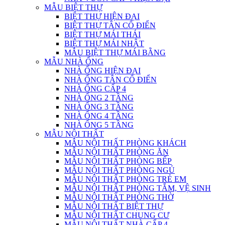
MẪU BIỆT THỰ
BIỆT THỰ HIỆN ĐẠI
BIỆT THỰ TÂN CỔ ĐIỂN
BIỆT THỰ MÁI THÁI
BIỆT THỰ MÁI NHẬT
MẪU BIỆT THỰ MÁI BẰNG
MẪU NHÀ ỐNG
NHÀ ỐNG HIỆN ĐẠI
NHÀ ỐNG TÂN CỔ ĐIỂN
NHÀ ỐNG CẤP 4
NHÀ ỐNG 2 TẦNG
NHÀ ỐNG 3 TẦNG
NHÀ ỐNG 4 TẦNG
NHÀ ỐNG 5 TẦNG
MẪU NỘI THẤT
MẪU NỘI THẤT PHÒNG KHÁCH
MẪU NỘI THẤT PHÒNG ĂN
MẪU NỘI THẤT PHÒNG BẾP
MẪU NỘI THẤT PHÒNG NGỦ
MẪU NỘI THẤT PHÒNG TRẺ EM
MẪU NỘI THẤT PHÒNG TẮM, VỆ SINH
MẪU NỘI THẤT PHÒNG THỜ
MẪU NỘI THẤT BIỆT THỰ
MẪU NỘI THẤT CHUNG CƯ
MẪU NỘI THẤT NHÀ CẤP 4