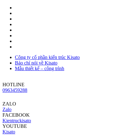
Công ty cổ phần kiến trúc Kisato
Báo chí nói về Kisato
Mẫu thiết kế – công trình
HOTLINE
0963459288
ZALO
Zalo
FACEBOOK
Kientruckisato
YOUTUBE
Kisato