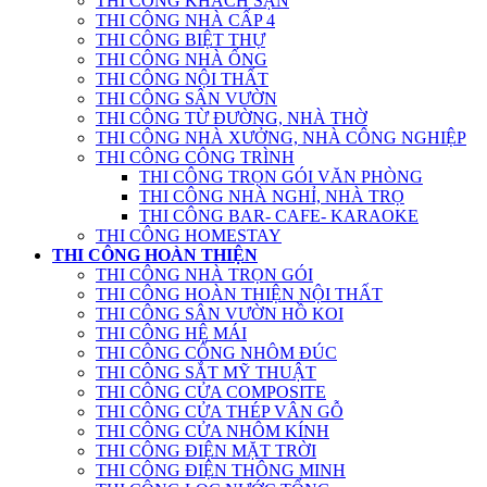
THI CÔNG KHÁCH SẠN
THI CÔNG NHÀ CẤP 4
THI CÔNG BIỆT THỰ
THI CÔNG NHÀ ỐNG
THI CÔNG NỘI THẤT
THI CÔNG SÂN VƯỜN
THI CÔNG TỪ ĐƯỜNG, NHÀ THỜ
THI CÔNG NHÀ XƯỞNG, NHÀ CÔNG NGHIỆP
THI CÔNG CÔNG TRÌNH
THI CÔNG TRỌN GÓI VĂN PHÒNG
THI CÔNG NHÀ NGHỈ, NHÀ TRỌ
THI CÔNG BAR- CAFE- KARAOKE
THI CÔNG HOMESTAY
THI CÔNG HOÀN THIỆN
THI CÔNG NHÀ TRỌN GÓI
THI CÔNG HOÀN THIỆN NỘI THẤT
THI CÔNG SÂN VƯỜN HỒ KOI
THI CÔNG HỆ MÁI
THI CÔNG CỔNG NHÔM ĐÚC
THI CÔNG SẮT MỸ THUẬT
THI CÔNG CỬA COMPOSITE
THI CÔNG CỬA THÉP VÂN GỖ
THI CÔNG CỬA NHÔM KÍNH
THI CÔNG ĐIỆN MẶT TRỜI
THI CÔNG ĐIỆN THÔNG MINH