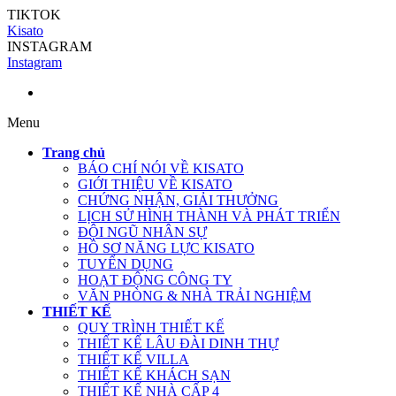
TIKTOK
Kisato
INSTAGRAM
Instagram
Menu
Trang chủ
BÁO CHÍ NÓI VỀ KISATO
GIỚI THIỆU VỀ KISATO
CHỨNG NHẬN, GIẢI THƯỞNG
LỊCH SỬ HÌNH THÀNH VÀ PHÁT TRIỂN
ĐỘI NGŨ NHÂN SỰ
HỒ SƠ NĂNG LỰC KISATO
TUYỂN DỤNG
HOẠT ĐỘNG CÔNG TY
VĂN PHÒNG & NHÀ TRẢI NGHIỆM
THIẾT KẾ
QUY TRÌNH THIẾT KẾ
THIẾT KẾ LÂU ĐÀI DINH THỰ
THIẾT KẾ VILLA
THIẾT KẾ KHÁCH SẠN
THIẾT KẾ NHÀ CẤP 4