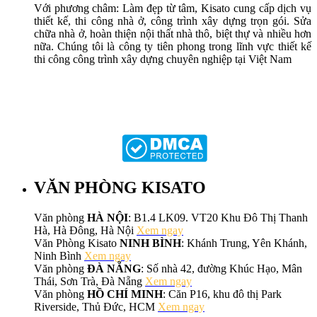
Với phương châm: Làm đẹp từ tâm, Kisato cung cấp dịch vụ
thiết kế, thi công nhà ở, công trình xây dựng trọn gói. Sửa
chữa nhà ở, hoàn thiện nội thất nhà thô, biệt thự và nhiều hơn
nữa. Chúng tôi là công ty tiên phong trong lĩnh vực thiết kế
thi công công trình xây dựng chuyên nghiệp tại Việt Nam
VĂN PHÒNG KISATO
Văn phòng
HÀ NỘI
: B1.4 LK09. VT20 Khu Đô Thị Thanh
Hà, Hà Đông, Hà Nội
Xem ngay
Văn Phòng Kisato
NINH BÌNH
: Khánh Trung, Yên Khánh,
Ninh Bình
Xem ngay
Văn phòng
ĐÀ NẴNG
: Số nhà 42, đường Khúc Hạo, Mân
Thái, Sơn Trà, Đà Nẵng
Xem ngay
Văn phòng
HỒ CHÍ MINH
: Căn P16, khu đô thị Park
Riverside, Thủ Đức, HCM
Xem ngay