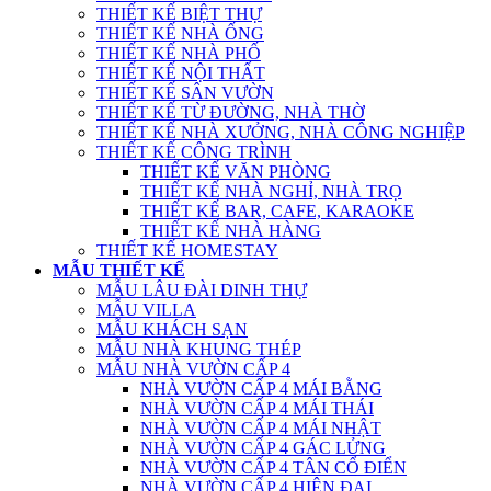
THIẾT KẾ BIỆT THỰ
THIẾT KẾ NHÀ ỐNG
THIẾT KẾ NHÀ PHỐ
THIẾT KẾ NỘI THẤT
THIẾT KẾ SÂN VƯỜN
THIẾT KẾ TỪ ĐƯỜNG, NHÀ THỜ
THIẾT KẾ NHÀ XƯỞNG, NHÀ CÔNG NGHIỆP
THIẾT KẾ CÔNG TRÌNH
THIẾT KẾ VĂN PHÒNG
THIẾT KẾ NHÀ NGHỈ, NHÀ TRỌ
THIẾT KẾ BAR, CAFE, KARAOKE
THIẾT KẾ NHÀ HÀNG
THIẾT KẾ HOMESTAY
MẪU THIẾT KẾ
MẪU LÂU ĐÀI DINH THỰ
MẪU VILLA
MẪU KHÁCH SẠN
MẪU NHÀ KHUNG THÉP
MẪU NHÀ VƯỜN CẤP 4
NHÀ VƯỜN CẤP 4 MÁI BẰNG
NHÀ VƯỜN CẤP 4 MÁI THÁI
NHÀ VƯỜN CẤP 4 MÁI NHẬT
NHÀ VƯỜN CẤP 4 GÁC LỬNG
NHÀ VƯỜN CẤP 4 TÂN CỔ ĐIỂN
NHÀ VƯỜN CẤP 4 HIỆN ĐẠI