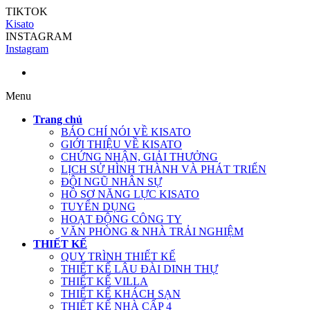
TIKTOK
Kisato
INSTAGRAM
Instagram
Menu
Trang chủ
BÁO CHÍ NÓI VỀ KISATO
GIỚI THIỆU VỀ KISATO
CHỨNG NHẬN, GIẢI THƯỞNG
LỊCH SỬ HÌNH THÀNH VÀ PHÁT TRIỂN
ĐỘI NGŨ NHÂN SỰ
HỒ SƠ NĂNG LỰC KISATO
TUYỂN DỤNG
HOẠT ĐỘNG CÔNG TY
VĂN PHÒNG & NHÀ TRẢI NGHIỆM
THIẾT KẾ
QUY TRÌNH THIẾT KẾ
THIẾT KẾ LÂU ĐÀI DINH THỰ
THIẾT KẾ VILLA
THIẾT KẾ KHÁCH SẠN
THIẾT KẾ NHÀ CẤP 4