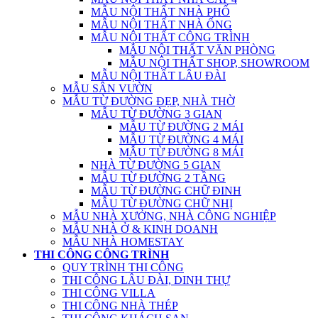
MẪU NỘI THẤT NHÀ PHỐ
MẪU NỘI THẤT NHÀ ỐNG
MẪU NỘI THẤT CÔNG TRÌNH
MẪU NỘI THẤT VĂN PHÒNG
MẪU NỘI THẤT SHOP, SHOWROOM
MẪU NỘI THẤT LÂU ĐÀI
MẪU SÂN VƯỜN
MẪU TỪ ĐƯỜNG ĐẸP, NHÀ THỜ
MẪU TỪ ĐƯỜNG 3 GIAN
MẪU TỪ ĐƯỜNG 2 MÁI
MẪU TỪ ĐƯỜNG 4 MÁI
MẪU TỪ ĐƯỜNG 8 MÁI
NHÀ TỪ ĐƯỜNG 5 GIAN
MẪU TỪ ĐƯỜNG 2 TẦNG
MẪU TỪ ĐƯỜNG CHỮ ĐINH
MẪU TỪ ĐƯỜNG CHỮ NHỊ
MẪU NHÀ XƯỞNG, NHÀ CÔNG NGHIỆP
MẪU NHÀ Ở & KINH DOANH
MẪU NHÀ HOMESTAY
THI CÔNG CÔNG TRÌNH
QUY TRÌNH THI CÔNG
THI CÔNG LÂU ĐÀI, DINH THỰ
THI CÔNG VILLA
THI CÔNG NHÀ THÉP