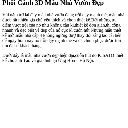
Phối Cảnh 3D Mẫu Nhà Vườn Đẹp
Vài năm trở lại đây mẫu nhà vườn đang trỗi dậy mạnh mẽ, mẫu nhà
được rất nhiều gia chủ yêu thích và chọn thiết kế.Bởi những ưu
điểm vượt trội của nó như không cầu kì,thiết kế đơn giản,thi công
nhanh và đặc biệt vẻ đẹp của nó cực kì cuốn hút.Những mẫu thiết
kế mới,mẫu nhà cấp 4 không ngừng đượ thay đổi sáng tạo cải tiến
để ngày hôm nay nó trỗi dậy mạnh mẽ và đã chinh phục được trái
tim đa số khách hàng.
Dưới đây là mẫu nhà vườn đẹp hiện đại,cuốn hút do KISATO thiết
kế cho anh Tạo và gia đình tại Ứng Hòa – Hà Nội.