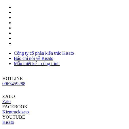
Công ty cổ phần kiến trúc Kisato
Báo chí nói về Kisato
Mẫu thiết kế – công trình
HOTLINE
0963459288
ZALO
Zalo
FACEBOOK
Kientruckisato
YOUTUBE
Kisato