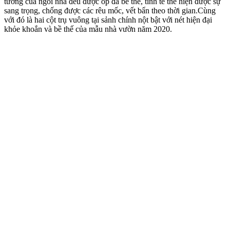
tường của ngôi nhà đều được ốp đá bề thế, tinh tế thể hiện được sự
sang trọng, chống được các rêu mốc, vết bẩn theo thời gian.Cùng
với đó là hai cột trụ vuông tại sảnh chính nột bật với nét hiện đại
khỏe khoắn và bề thế của mẫu nhà vườn năm 2020.