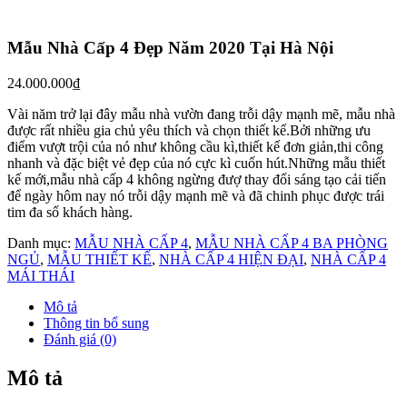
Mẫu Nhà Cấp 4 Đẹp Năm 2020 Tại Hà Nội
24.000.000
₫
Vài năm trở lại đây mẫu nhà vườn đang trỗi dậy mạnh mẽ, mẫu nhà
được rất nhiều gia chủ yêu thích và chọn thiết kế.Bởi những ưu
điểm vượt trội của nó như không cầu kì,thiết kế đơn giản,thi công
nhanh và đặc biệt vẻ đẹp của nó cực kì cuốn hút.Những mẫu thiết
kế mới,mẫu nhà cấp 4 không ngừng đượ thay đổi sáng tạo cải tiến
để ngày hôm nay nó trỗi dậy mạnh mẽ và đã chinh phục được trái
tim đa số khách hàng.
Danh mục:
MẪU NHÀ CẤP 4
,
MẪU NHÀ CẤP 4 BA PHÒNG
NGỦ
,
MẪU THIẾT KẾ
,
NHÀ CẤP 4 HIỆN ĐẠI
,
NHÀ CẤP 4
MÁI THÁI
Mô tả
Thông tin bổ sung
Đánh giá (0)
Mô tả