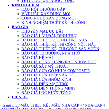
THI CÔNG LỌC NƯỚC TỔNG
KINH NGHIỆM
CÂU HỎI THƯỜNG GẶP
VẬT LIỆU XÂY DỰNG MỚI
CÔNG NGHỆ XÂY DỰNG MỚI
KINH NGHIỆM THIẾT KẾ THI CÔNG
BÁO GIÁ
KHUYẾN MẠI, ƯU ĐÃI
BÁO GIÁ LÂU ĐÀI, DINH THỰ
BÁO GIÁ THIẾT KẾ, THI CÔNG NHÀ
BÁO GIÁ THIẾT KẾ THI CÔNG NỘI THẤT
BÁO GIÁ THIẾT KẾ, THI CÔNG SÂN VƯỜN
BÁO GIÁ TỪ ĐƯỜNG, NHÀ THỜ
BÁO GIÁ HỆ MÁI
BÁO GIÁ CỔNG, HÀNG RÀO NHÔM ĐÚC
BÁO GIÁ SẮT MỸ THUẬT
BÁO GIÁ CỬA GỖ NHỰA COMPOSITE
BÁO GIÁ CỬA THÉP VÂN GỖ
BÁO GIÁ CỬA NHÔM KÍNH
BÁO GIÁ ĐIỆN MẶT TRỜI
BÁO GIÁ ĐIỆN THÔNG MINH
BÁO GIÁ LỌC NƯỚC TỔNG
LIÊN HỆ
Trang chủ
/
MẪU THIẾT KẾ
/
MẪU NHÀ CẤP 4
/
NHÀ CẤP 4