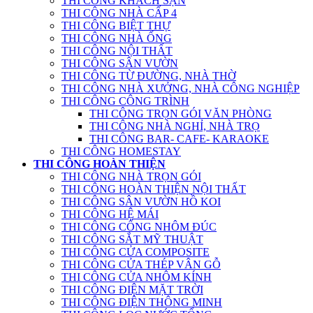
THI CÔNG KHÁCH SẠN
THI CÔNG NHÀ CẤP 4
THI CÔNG BIỆT THỰ
THI CÔNG NHÀ ỐNG
THI CÔNG NỘI THẤT
THI CÔNG SÂN VƯỜN
THI CÔNG TỪ ĐƯỜNG, NHÀ THỜ
THI CÔNG NHÀ XƯỞNG, NHÀ CÔNG NGHIỆP
THI CÔNG CÔNG TRÌNH
THI CÔNG TRỌN GÓI VĂN PHÒNG
THI CÔNG NHÀ NGHỈ, NHÀ TRỌ
THI CÔNG BAR- CAFE- KARAOKE
THI CÔNG HOMESTAY
THI CÔNG HOÀN THIỆN
THI CÔNG NHÀ TRỌN GÓI
THI CÔNG HOÀN THIỆN NỘI THẤT
THI CÔNG SÂN VƯỜN HỒ KOI
THI CÔNG HỆ MÁI
THI CÔNG CỔNG NHÔM ĐÚC
THI CÔNG SẮT MỸ THUẬT
THI CÔNG CỬA COMPOSITE
THI CÔNG CỬA THÉP VÂN GỖ
THI CÔNG CỬA NHÔM KÍNH
THI CÔNG ĐIỆN MẶT TRỜI
THI CÔNG ĐIỆN THÔNG MINH