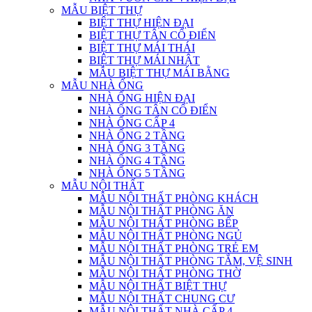
MẪU BIỆT THỰ
BIỆT THỰ HIỆN ĐẠI
BIỆT THỰ TÂN CỔ ĐIỂN
BIỆT THỰ MÁI THÁI
BIỆT THỰ MÁI NHẬT
MẪU BIỆT THỰ MÁI BẰNG
MẪU NHÀ ỐNG
NHÀ ỐNG HIỆN ĐẠI
NHÀ ỐNG TÂN CỔ ĐIỂN
NHÀ ỐNG CẤP 4
NHÀ ỐNG 2 TẦNG
NHÀ ỐNG 3 TẦNG
NHÀ ỐNG 4 TẦNG
NHÀ ỐNG 5 TẦNG
MẪU NỘI THẤT
MẪU NỘI THẤT PHÒNG KHÁCH
MẪU NỘI THẤT PHÒNG ĂN
MẪU NỘI THẤT PHÒNG BẾP
MẪU NỘI THẤT PHÒNG NGỦ
MẪU NỘI THẤT PHÒNG TRẺ EM
MẪU NỘI THẤT PHÒNG TẮM, VỆ SINH
MẪU NỘI THẤT PHÒNG THỜ
MẪU NỘI THẤT BIỆT THỰ
MẪU NỘI THẤT CHUNG CƯ
MẪU NỘI THẤT NHÀ CẤP 4