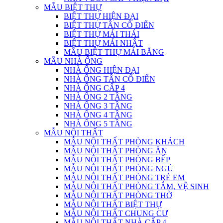
MẪU BIỆT THỰ
BIỆT THỰ HIỆN ĐẠI
BIỆT THỰ TÂN CỔ ĐIỂN
BIỆT THỰ MÁI THÁI
BIỆT THỰ MÁI NHẬT
MẪU BIỆT THỰ MÁI BẰNG
MẪU NHÀ ỐNG
NHÀ ỐNG HIỆN ĐẠI
NHÀ ỐNG TÂN CỔ ĐIỂN
NHÀ ỐNG CẤP 4
NHÀ ỐNG 2 TẦNG
NHÀ ỐNG 3 TẦNG
NHÀ ỐNG 4 TẦNG
NHÀ ỐNG 5 TẦNG
MẪU NỘI THẤT
MẪU NỘI THẤT PHÒNG KHÁCH
MẪU NỘI THẤT PHÒNG ĂN
MẪU NỘI THẤT PHÒNG BẾP
MẪU NỘI THẤT PHÒNG NGỦ
MẪU NỘI THẤT PHÒNG TRẺ EM
MẪU NỘI THẤT PHÒNG TẮM, VỆ SINH
MẪU NỘI THẤT PHÒNG THỜ
MẪU NỘI THẤT BIỆT THỰ
MẪU NỘI THẤT CHUNG CƯ
MẪU NỘI THẤT NHÀ CẤP 4