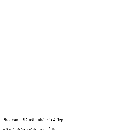
Phối cảnh 3D mẫu nhà cấp 4 đẹp mái Thái được săn đón nhất hiện na
Hệ mái được sử dụng chất liệu