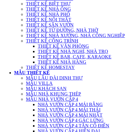
THIẾT KẾ BIỆT THỰ
THIẾT KẾ NHÀ ỐNG
THIẾT KẾ NHÀ PHỐ
THIẾT KẾ NỘI THẤT
THIẾT KẾ SÂN VƯỜN
THIẾT KẾ TỪ ĐƯỜNG, NHÀ THỜ
THIẾT KẾ NHÀ XƯỞNG, NHÀ CÔNG NGHIỆP
THIẾT KẾ CÔNG TRÌNH
THIẾT KẾ VĂN PHÒNG
THIẾT KẾ NHÀ NGHỈ, NHÀ TRỌ
THIẾT KẾ BAR, CAFE, KARAOKE
THIẾT KẾ NHÀ HÀNG
THIẾT KẾ HOMESTAY
MẪU THIẾT KẾ
MẪU LÂU ĐÀI DINH THỰ
MẪU VILLA
MẪU KHÁCH SẠN
MẪU NHÀ KHUNG THÉP
MẪU NHÀ VƯỜN CẤP 4
NHÀ VƯỜN CẤP 4 MÁI BẰNG
NHÀ VƯỜN CẤP 4 MÁI THÁI
NHÀ VƯỜN CẤP 4 MÁI NHẬT
NHÀ VƯỜN CẤP 4 GÁC LỬNG
NHÀ VƯỜN CẤP 4 TÂN CỔ ĐIỂN
NHÀ VƯỜN CẤP 4 HIỆN ĐẠI