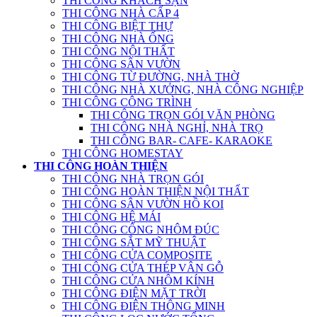
THI CÔNG KHÁCH SẠN
THI CÔNG NHÀ CẤP 4
THI CÔNG BIỆT THỰ
THI CÔNG NHÀ ỐNG
THI CÔNG NỘI THẤT
THI CÔNG SÂN VƯỜN
THI CÔNG TỪ ĐƯỜNG, NHÀ THỜ
THI CÔNG NHÀ XƯỞNG, NHÀ CÔNG NGHIỆP
THI CÔNG CÔNG TRÌNH
THI CÔNG TRỌN GÓI VĂN PHÒNG
THI CÔNG NHÀ NGHỈ, NHÀ TRỌ
THI CÔNG BAR- CAFE- KARAOKE
THI CÔNG HOMESTAY
THI CÔNG HOÀN THIỆN
THI CÔNG NHÀ TRỌN GÓI
THI CÔNG HOÀN THIỆN NỘI THẤT
THI CÔNG SÂN VƯỜN HỒ KOI
THI CÔNG HỆ MÁI
THI CÔNG CỔNG NHÔM ĐÚC
THI CÔNG SẮT MỸ THUẬT
THI CÔNG CỬA COMPOSITE
THI CÔNG CỬA THÉP VÂN GỖ
THI CÔNG CỬA NHÔM KÍNH
THI CÔNG ĐIỆN MẶT TRỜI
THI CÔNG ĐIỆN THÔNG MINH