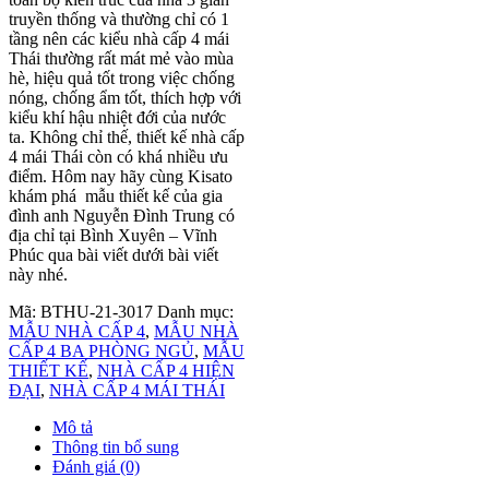
truyền thống và thường chỉ có 1
tầng nên các kiểu nhà cấp 4 mái
Thái thường rất mát mẻ vào mùa
hè, hiệu quả tốt trong việc chống
nóng, chống ẩm tốt, thích hợp với
kiểu khí hậu nhiệt đới của nước
ta. Không chỉ thế, thiết kế nhà cấp
4 mái Thái còn có khá nhiều ưu
điểm. Hôm nay hãy cùng Kisato
khám phá mẫu thiết kế của gia
đình anh Nguyễn Đình Trung có
địa chỉ tại Bình Xuyên – Vĩnh
Phúc qua bài viết dưới bài viết
này nhé.
Mã:
BTHU-21-3017
Danh mục:
MẪU NHÀ CẤP 4
,
MẪU NHÀ
CẤP 4 BA PHÒNG NGỦ
,
MẪU
THIẾT KẾ
,
NHÀ CẤP 4 HIỆN
ĐẠI
,
NHÀ CẤP 4 MÁI THÁI
Mô tả
Thông tin bổ sung
Đánh giá (0)