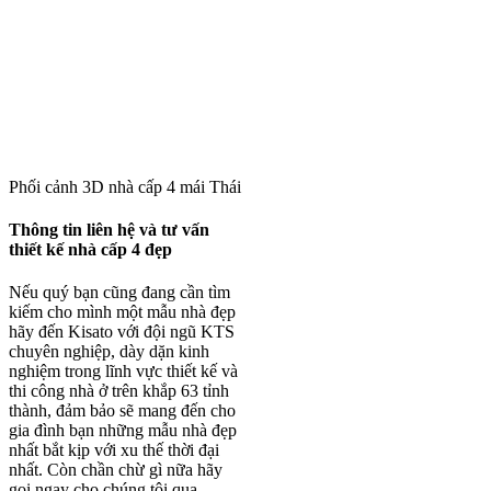
Phối cảnh 3D nhà cấp 4 mái Thái được săn đón nhất hiện nay tại Vĩ
Thông tin liên hệ và tư vấn
thiết kế nhà cấp 4 đẹp
Nếu quý bạn cũng đang cần tìm
kiếm cho mình một mẫu nhà đẹp
hãy đến Kisato với đội ngũ KTS
chuyên nghiệp, dày dặn kinh
nghiệm trong lĩnh vực thiết kế và
thi công nhà ở trên khắp 63 tỉnh
thành, đảm bảo sẽ mang đến cho
gia đình bạn những mẫu nhà đẹp
nhất bắt kịp với xu thế thời đại
nhất. Còn chần chừ gì nữa hãy
gọi ngay cho chúng tôi qua