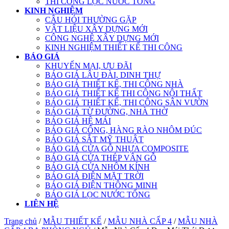
THI CÔNG LỌC NƯỚC TỔNG
KINH NGHIỆM
CÂU HỎI THƯỜNG GẶP
VẬT LIỆU XÂY DỰNG MỚI
CÔNG NGHỆ XÂY DỰNG MỚI
KINH NGHIỆM THIẾT KẾ THI CÔNG
BÁO GIÁ
KHUYẾN MẠI, ƯU ĐÃI
BÁO GIÁ LÂU ĐÀI, DINH THỰ
BÁO GIÁ THIẾT KẾ, THI CÔNG NHÀ
BÁO GIÁ THIẾT KẾ THI CÔNG NỘI THẤT
BÁO GIÁ THIẾT KẾ, THI CÔNG SÂN VƯỜN
BÁO GIÁ TỪ ĐƯỜNG, NHÀ THỜ
BÁO GIÁ HỆ MÁI
BÁO GIÁ CỔNG, HÀNG RÀO NHÔM ĐÚC
BÁO GIÁ SẮT MỸ THUẬT
BÁO GIÁ CỬA GỖ NHỰA COMPOSITE
BÁO GIÁ CỬA THÉP VÂN GỖ
BÁO GIÁ CỬA NHÔM KÍNH
BÁO GIÁ ĐIỆN MẶT TRỜI
BÁO GIÁ ĐIỆN THÔNG MINH
BÁO GIÁ LỌC NƯỚC TỔNG
LIÊN HỆ
Trang chủ
/
MẪU THIẾT KẾ
/
MẪU NHÀ CẤP 4
/
MẪU NHÀ