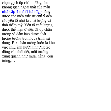
chọn gạch ốp chân tường cho
không gian ngoại thất của mẫu
nhà cấp 4 mái Thái đẹp
cũng
được các kiến trúc sư chú ý đến
các yếu tố như là chất lượng và
tính thẩm mỹ. Yếu tố chất lượng
được thể hiện ở việc đá ốp chân
tường sẽ đảm bảo được chất
lượng tường trong quá trình sử
dụng. Bởi chân tường luôn là khu
vực chịu ảnh hưởng những tác
động của thời tiết, môi trường
xung quanh như mưa, nắng, côn
trùng,…