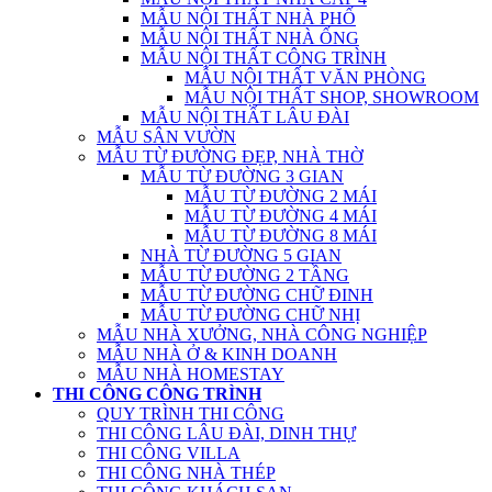
MẪU NỘI THẤT NHÀ PHỐ
MẪU NỘI THẤT NHÀ ỐNG
MẪU NỘI THẤT CÔNG TRÌNH
MẪU NỘI THẤT VĂN PHÒNG
MẪU NỘI THẤT SHOP, SHOWROOM
MẪU NỘI THẤT LÂU ĐÀI
MẪU SÂN VƯỜN
MẪU TỪ ĐƯỜNG ĐẸP, NHÀ THỜ
MẪU TỪ ĐƯỜNG 3 GIAN
MẪU TỪ ĐƯỜNG 2 MÁI
MẪU TỪ ĐƯỜNG 4 MÁI
MẪU TỪ ĐƯỜNG 8 MÁI
NHÀ TỪ ĐƯỜNG 5 GIAN
MẪU TỪ ĐƯỜNG 2 TẦNG
MẪU TỪ ĐƯỜNG CHỮ ĐINH
MẪU TỪ ĐƯỜNG CHỮ NHỊ
MẪU NHÀ XƯỞNG, NHÀ CÔNG NGHIỆP
MẪU NHÀ Ở & KINH DOANH
MẪU NHÀ HOMESTAY
THI CÔNG CÔNG TRÌNH
QUY TRÌNH THI CÔNG
THI CÔNG LÂU ĐÀI, DINH THỰ
THI CÔNG VILLA
THI CÔNG NHÀ THÉP