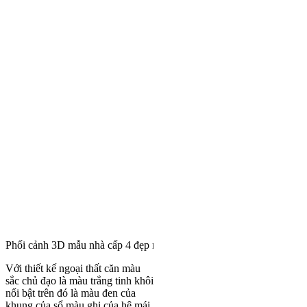
Phối cảnh 3D mẫu nhà cấp 4 đẹp mái Thái được săn đón nhất hiện na
Với thiết kế ngoại thất căn màu
sắc chủ đạo là màu trắng tinh khôi
nổi bật trên đó là màu đen của
khung của sổ màu ghi của hệ mái