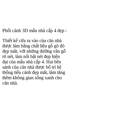
Phối cảnh 3D mẫu nhà cấp 4 đẹp mái Thái được săn đón nhất hiện na
Thiết kế cửa ra vào của căn nhà
được làm bằng chất liệu gỗ gõ đỏ
đẹp mắt, với những đường vân gỗ
rõ nét, làm nổi bật nét đẹp hiện
đại của mẫu nhà cấp 4. Hai bên
sảnh của căn nhà được bố trí hệ
thống tiểu cảnh đẹp mắt, làm tăng
thêm không gian sống xanh cho
căn nhà.