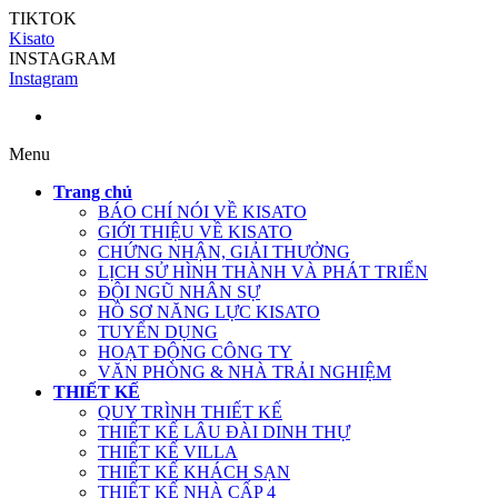
TIKTOK
Kisato
INSTAGRAM
Instagram
Menu
Trang chủ
BÁO CHÍ NÓI VỀ KISATO
GIỚI THIỆU VỀ KISATO
CHỨNG NHẬN, GIẢI THƯỞNG
LỊCH SỬ HÌNH THÀNH VÀ PHÁT TRIỂN
ĐỘI NGŨ NHÂN SỰ
HỒ SƠ NĂNG LỰC KISATO
TUYỂN DỤNG
HOẠT ĐỘNG CÔNG TY
VĂN PHÒNG & NHÀ TRẢI NGHIỆM
THIẾT KẾ
QUY TRÌNH THIẾT KẾ
THIẾT KẾ LÂU ĐÀI DINH THỰ
THIẾT KẾ VILLA
THIẾT KẾ KHÁCH SẠN
THIẾT KẾ NHÀ CẤP 4