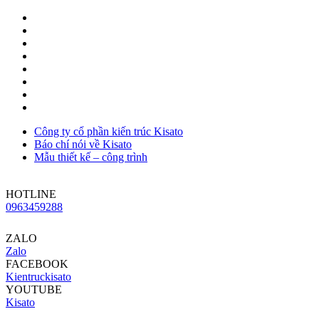
Công ty cổ phần kiến trúc Kisato
Báo chí nói về Kisato
Mẫu thiết kế – công trình
HOTLINE
0963459288
ZALO
Zalo
FACEBOOK
Kientruckisato
YOUTUBE
Kisato