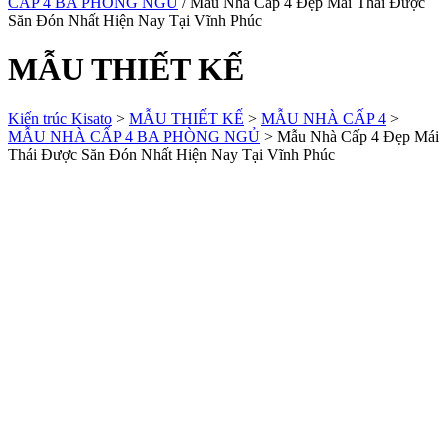
CẤP 4 BA PHÒNG NGỦ
/ Mẫu Nhà Cấp 4 Đẹp Mái Thái Được
Săn Đón Nhất Hiện Nay Tại Vĩnh Phúc
MẪU THIẾT KẾ
Kiến trúc Kisato
>
MẪU THIẾT KẾ
>
MẪU NHÀ CẤP 4
>
MẪU NHÀ CẤP 4 BA PHÒNG NGỦ
>
Mẫu Nhà Cấp 4 Đẹp Mái
Thái Được Săn Đón Nhất Hiện Nay Tại Vĩnh Phúc