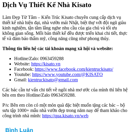
Dịch Vụ Thiết Kế Nhà Kisato
Làm Đẹp Từ Tâm – Kiến Trúc Kisato chuyên cung cấp dịch vụ
thiết kế nhà hiện đại, nhà vườn mái Nhật, biệt thự với đội ngũ giàu
kinh nghiệm, tận tâm lắng nghe nhu cầu của gia chủ và tối ưu
không gian sống. Mỗi bản thiết kế đều được triển khai chi tiết, thực
tế và đảm bảo thẩm mỹ, công năng cũng như phong thủy.
Thông tin liên hệ các tài khoản mạng xã hội và website:
Hotline/Zalo: 0963459288
Website:
https://kisato.vn
Facebook:
https://www.facebook.com/kientruckisato/
Youtube:
https://www.youtube.com/@KISATO
Gmail:
kientruckisato@gmail.com
Các bác cần tư vấn chi tiết về ngôi nhà mơ ước của mình thì liên hệ
bên em theo Hotline/Zalo 0963459288.
P/s: Bên em còn có một món quà đặc biệt muốn tặng các bác – bộ
sưu tập 1000+ mẫu nhà vườn đẹp trong năm nay để tham khảo cho
công trình nhà mình:
https://qua.kisato.vn/web
Bình Luận