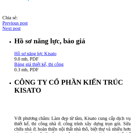
Chia sẻ:
Previous post
Next post
Hồ sơ năng lực, báo giá
Hồ sơ năng lực Kisato
9.0 mb, PDF
Bảng giá thiết kế, thi công
0.3 mb, PDF
CÔNG TY CỔ PHẦN KIẾN TRÚC
KISATO
Với phương châm: Làm đẹp từ tâm, Kisato cung cấp dịch vụ
thiết kế, thi công nhà ở, công trình xây dựng trọn gói. Sửa
chữa nhà ở, hoàn thiện nội thất nhà thô, biệt thự và nhiều hơn