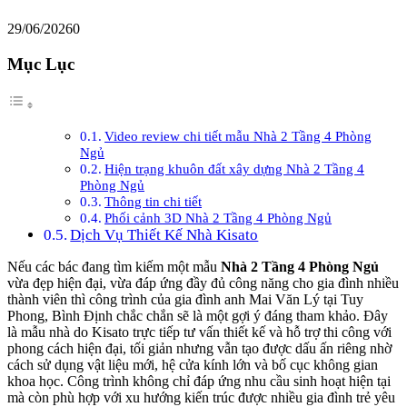
29/06/2026
0
Mục Lục
Video review chi tiết mẫu Nhà 2 Tầng 4 Phòng
Ngủ
Hiện trạng khuôn đất xây dựng Nhà 2 Tầng 4
Phòng Ngủ
Thông tin chi tiết
Phối cảnh 3D Nhà 2 Tầng 4 Phòng Ngủ
Dịch Vụ Thiết Kế Nhà Kisato
Nếu các bác đang tìm kiếm một mẫu
Nhà 2 Tầng 4 Phòng Ngủ
vừa đẹp hiện đại, vừa đáp ứng đầy đủ công năng cho gia đình nhiều
thành viên thì công trình của gia đình anh Mai Văn Lý tại Tuy
Phong, Bình Định chắc chắn sẽ là một gợi ý đáng tham khảo. Đây
là mẫu nhà do Kisato trực tiếp tư vấn thiết kế và hỗ trợ thi công với
phong cách hiện đại, tối giản nhưng vẫn tạo được dấu ấn riêng nhờ
cách sử dụng vật liệu mới, hệ cửa kính lớn và bố cục không gian
khoa học. Công trình không chỉ đáp ứng nhu cầu sinh hoạt hiện tại
mà còn phù hợp với xu hướng kiến trúc được nhiều gia đình trẻ yêu