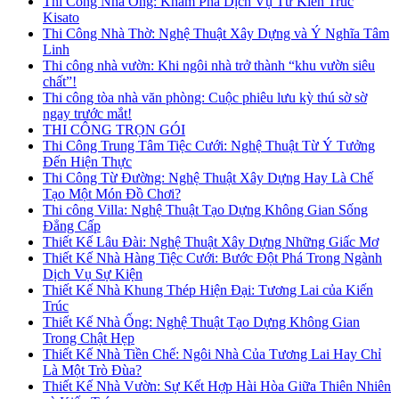
Thi Công Nhà Ống: Khám Phá Dịch Vụ Từ Kiến Trúc
Kisato
Thi Công Nhà Thờ: Nghệ Thuật Xây Dựng và Ý Nghĩa Tâm
Linh
Thi công nhà vườn: Khi ngôi nhà trở thành “khu vườn siêu
chất”!
Thi công tòa nhà văn phòng: Cuộc phiêu lưu kỳ thú sờ sờ
ngay trước mắt!
THI CÔNG TRỌN GÓI
Thi Công Trung Tâm Tiệc Cưới: Nghệ Thuật Từ Ý Tưởng
Đến Hiện Thực
Thi Công Từ Đường: Nghệ Thuật Xây Dựng Hay Là Chế
Tạo Một Món Đồ Chơi?
Thi công Villa: Nghệ Thuật Tạo Dựng Không Gian Sống
Đẳng Cấp
Thiết Kế Lâu Đài: Nghệ Thuật Xây Dựng Những Giấc Mơ
Thiết Kế Nhà Hàng Tiệc Cưới: Bước Đột Phá Trong Ngành
Dịch Vụ Sự Kiện
Thiết Kế Nhà Khung Thép Hiện Đại: Tương Lai của Kiến
Trúc
Thiết Kế Nhà Ống: Nghệ Thuật Tạo Dựng Không Gian
Trong Chật Hẹp
Thiết Kế Nhà Tiền Chế: Ngôi Nhà Của Tương Lai Hay Chỉ
Là Một Trò Đùa?
Thiết Kế Nhà Vườn: Sự Kết Hợp Hài Hòa Giữa Thiên Nhiên