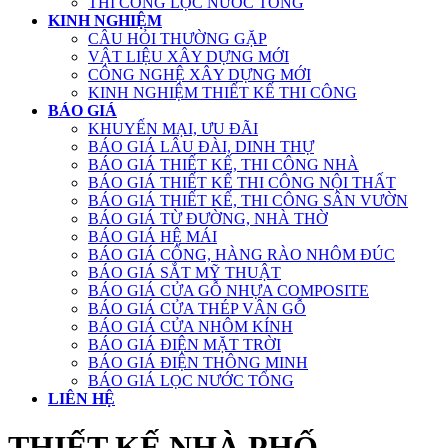
THI CÔNG LỌC NƯỚC TỔNG
KINH NGHIỆM
CÂU HỎI THƯỜNG GẶP
VẬT LIỆU XÂY DỰNG MỚI
CÔNG NGHỆ XÂY DỰNG MỚI
KINH NGHIỆM THIẾT KẾ THI CÔNG
BÁO GIÁ
KHUYẾN MẠI, ƯU ĐÃI
BÁO GIÁ LÂU ĐÀI, DINH THỰ
BÁO GIÁ THIẾT KẾ, THI CÔNG NHÀ
BÁO GIÁ THIẾT KẾ THI CÔNG NỘI THẤT
BÁO GIÁ THIẾT KẾ, THI CÔNG SÂN VƯỜN
BÁO GIÁ TỪ ĐƯỜNG, NHÀ THỜ
BÁO GIÁ HỆ MÁI
BÁO GIÁ CỔNG, HÀNG RÀO NHÔM ĐÚC
BÁO GIÁ SẮT MỸ THUẬT
BÁO GIÁ CỬA GỖ NHỰA COMPOSITE
BÁO GIÁ CỬA THÉP VÂN GỖ
BÁO GIÁ CỬA NHÔM KÍNH
BÁO GIÁ ĐIỆN MẶT TRỜI
BÁO GIÁ ĐIỆN THÔNG MINH
BÁO GIÁ LỌC NƯỚC TỔNG
LIÊN HỆ
THIẾT KẾ NHÀ PHỐ