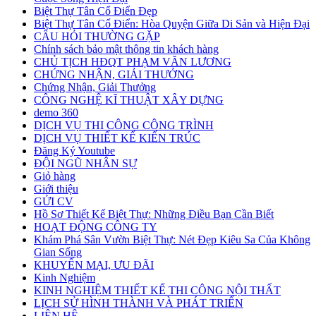
Biệt Thự Tân Cổ Điển Đẹp
Biệt Thự Tân Cổ Điển: Hòa Quyện Giữa Di Sản và Hiện Đại
CÂU HỎI THƯỜNG GẶP
Chính sách bảo mật thông tin khách hàng
CHỦ TỊCH HĐQT PHẠM VĂN LƯƠNG
CHỨNG NHẬN, GIẢI THƯỞNG
Chứng Nhận, Giải Thưởng
CÔNG NGHỆ KĨ THUẬT XÂY DỰNG
demo 360
DỊCH VỤ THI CÔNG CÔNG TRÌNH
DỊCH VỤ THIẾT KẾ KIẾN TRÚC
Đăng Ký Youtube
ĐỘI NGŨ NHÂN SỰ
Giỏ hàng
Giới thiệu
GỬI CV
Hồ Sơ Thiết Kế Biệt Thự: Những Điều Bạn Cần Biết
HOẠT ĐỘNG CÔNG TY
Khám Phá Sân Vườn Biệt Thự: Nét Đẹp Kiêu Sa Của Không
Gian Sống
KHUYẾN MẠI, ƯU ĐÃI
Kinh Nghiệm
KINH NGHIỆM THIẾT KẾ THI CÔNG NỘI THẤT
LỊCH SỬ HÌNH THÀNH VÀ PHÁT TRIỂN
LIÊN HỆ