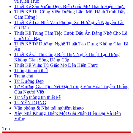
và Kiến Trúc
Thiết Kế Sân Vườn Đẹp: Biến Giấc Mơ Thành Hiện Thực
Thiết Kế Thi Công Viện Dưỡng Lão: Một Hành Trình Đầy
Cảm Hứng!
Thiết Kế Tòa Nhà Văn Phòng: Xu Hướng và Nguyên Tắc
Cơ Bản
Thiết Kế Trung Tâm Tiệc Cưới: Dấu Ấn Đáng Nhớ Cho Lễ
Cưới Của Bạn
Thiết Kế Từ Đường: Nghệ Thuật Tạo Dựng Không Gian Bí
Ẩn!
Thiết Kế và Thi Công Biệt Thự: Nghệ Thuật Tạo Dựng
Không Gian Sống Đẳng Cấp
Thiết Kế Villa: Từ Giấc Mơ Đến Hiện Thực
Thông tin nội thất
Trang chủ
Từ Đường Đẹp
Từ Đường Gia Tộc: Nét Đặc Trưng Văn Hóa Truyền Thống
Của Người Việt
Tư vấn thông tin thiết kế
TUYỂN DỤNG
Văn phòng & Nhà trải nghiệm kisato
Xây Nhà Khung Thép: Một Giải Pháp Hiện Đại Và Bền
Vững
Top