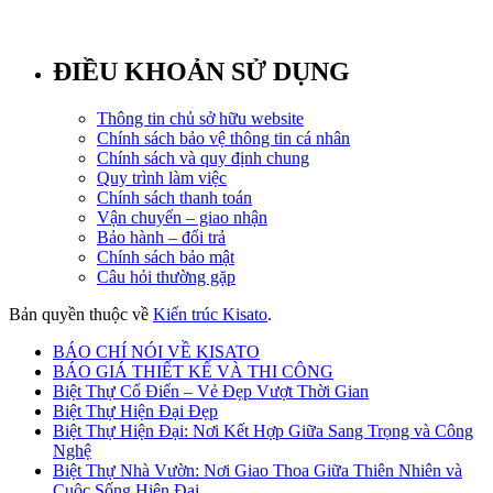
ĐIỀU KHOẢN SỬ DỤNG
Thông tin chủ sở hữu website
Chính sách bảo vệ thông tin cá nhân
Chính sách và quy định chung
Quy trình làm việc
Chính sách thanh toán
Vận chuyển – giao nhận
Bảo hành – đổi trả
Chính sách bảo mật
Câu hỏi thường gặp
Bản quyền thuộc về
Kiến trúc Kisato
.
BÁO CHÍ NÓI VỀ KISATO
BÁO GIÁ THIẾT KẾ VÀ THI CÔNG
Biệt Thự Cổ Điển – Vẻ Đẹp Vượt Thời Gian
Biệt Thự Hiện Đại Đẹp
Biệt Thự Hiện Đại: Nơi Kết Hợp Giữa Sang Trọng và Công
Nghệ
Biệt Thự Nhà Vườn: Nơi Giao Thoa Giữa Thiên Nhiên và
Cuộc Sống Hiện Đại