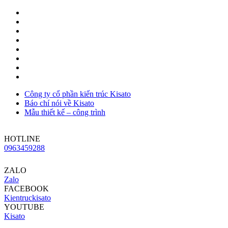
Công ty cổ phần kiến trúc Kisato
Báo chí nói về Kisato
Mẫu thiết kế – công trình
HOTLINE
0963459288
ZALO
Zalo
FACEBOOK
Kientruckisato
YOUTUBE
Kisato