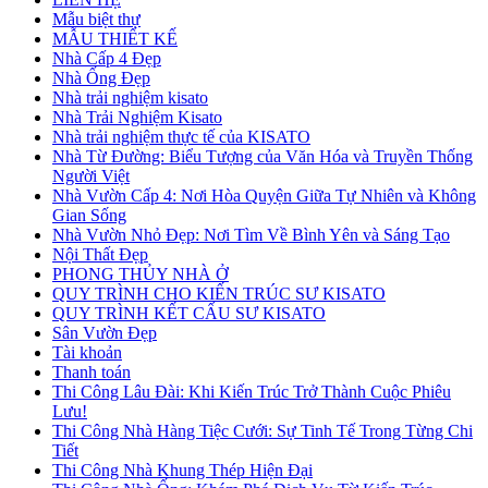
Mẫu biệt thự
MẪU THIẾT KẾ
Nhà Cấp 4 Đẹp
Nhà Ống Đẹp
Nhà trải nghiệm kisato
Nhà Trải Nghiệm Kisato
Nhà trải nghiệm thực tế của KISATO
Nhà Từ Đường: Biểu Tượng của Văn Hóa và Truyền Thống
Người Việt
Nhà Vườn Cấp 4: Nơi Hòa Quyện Giữa Tự Nhiên và Không
Gian Sống
Nhà Vườn Nhỏ Đẹp: Nơi Tìm Về Bình Yên và Sáng Tạo
Nội Thất Đẹp
PHONG THỦY NHÀ Ở
QUY TRÌNH CHO KIẾN TRÚC SƯ KISATO
QUY TRÌNH KẾT CẤU SƯ KISATO
Sân Vườn Đẹp
Tài khoản
Thanh toán
Thi Công Lâu Đài: Khi Kiến Trúc Trở Thành Cuộc Phiêu
Lưu!
Thi Công Nhà Hàng Tiệc Cưới: Sự Tinh Tế Trong Từng Chi
Tiết
Thi Công Nhà Khung Thép Hiện Đại