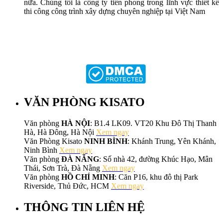
nữa. Chúng tôi là công ty tiên phong trong lĩnh vực thiết kế
thi công công trình xây dựng chuyên nghiệp tại Việt Nam
VĂN PHÒNG KISATO
Văn phòng
HÀ NỘI
: B1.4 LK09. VT20 Khu Đô Thị Thanh
Hà, Hà Đông, Hà Nội
Xem ngay
Văn Phòng Kisato
NINH BÌNH
: Khánh Trung, Yên Khánh,
Ninh Bình
Xem ngay
Văn phòng
ĐÀ NẴNG
: Số nhà 42, đường Khúc Hạo, Mân
Thái, Sơn Trà, Đà Nẵng
Xem ngay
Văn phòng
HỒ CHÍ MINH
: Căn P16, khu đô thị Park
Riverside, Thủ Đức, HCM
Xem ngay
THÔNG TIN LIÊN HỆ