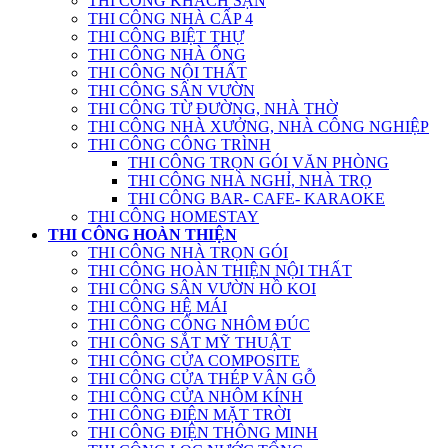
THI CÔNG KHÁCH SẠN
THI CÔNG NHÀ CẤP 4
THI CÔNG BIỆT THỰ
THI CÔNG NHÀ ỐNG
THI CÔNG NỘI THẤT
THI CÔNG SÂN VƯỜN
THI CÔNG TỪ ĐƯỜNG, NHÀ THỜ
THI CÔNG NHÀ XƯỞNG, NHÀ CÔNG NGHIỆP
THI CÔNG CÔNG TRÌNH
THI CÔNG TRỌN GÓI VĂN PHÒNG
THI CÔNG NHÀ NGHỈ, NHÀ TRỌ
THI CÔNG BAR- CAFE- KARAOKE
THI CÔNG HOMESTAY
THI CÔNG HOÀN THIỆN
THI CÔNG NHÀ TRỌN GÓI
THI CÔNG HOÀN THIỆN NỘI THẤT
THI CÔNG SÂN VƯỜN HỒ KOI
THI CÔNG HỆ MÁI
THI CÔNG CỔNG NHÔM ĐÚC
THI CÔNG SẮT MỸ THUẬT
THI CÔNG CỬA COMPOSITE
THI CÔNG CỬA THÉP VÂN GỖ
THI CÔNG CỬA NHÔM KÍNH
THI CÔNG ĐIỆN MẶT TRỜI
THI CÔNG ĐIỆN THÔNG MINH