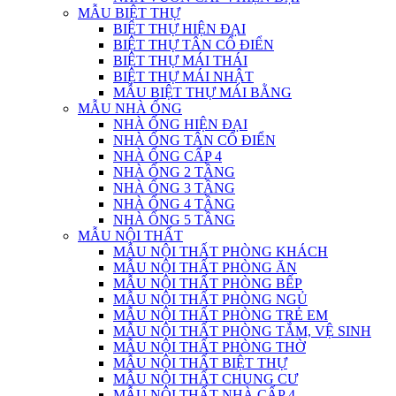
MẪU BIỆT THỰ
BIỆT THỰ HIỆN ĐẠI
BIỆT THỰ TÂN CỔ ĐIỂN
BIỆT THỰ MÁI THÁI
BIỆT THỰ MÁI NHẬT
MẪU BIỆT THỰ MÁI BẰNG
MẪU NHÀ ỐNG
NHÀ ỐNG HIỆN ĐẠI
NHÀ ỐNG TÂN CỔ ĐIỂN
NHÀ ỐNG CẤP 4
NHÀ ỐNG 2 TẦNG
NHÀ ỐNG 3 TẦNG
NHÀ ỐNG 4 TẦNG
NHÀ ỐNG 5 TẦNG
MẪU NỘI THẤT
MẪU NỘI THẤT PHÒNG KHÁCH
MẪU NỘI THẤT PHÒNG ĂN
MẪU NỘI THẤT PHÒNG BẾP
MẪU NỘI THẤT PHÒNG NGỦ
MẪU NỘI THẤT PHÒNG TRẺ EM
MẪU NỘI THẤT PHÒNG TẮM, VỆ SINH
MẪU NỘI THẤT PHÒNG THỜ
MẪU NỘI THẤT BIỆT THỰ
MẪU NỘI THẤT CHUNG CƯ
MẪU NỘI THẤT NHÀ CẤP 4