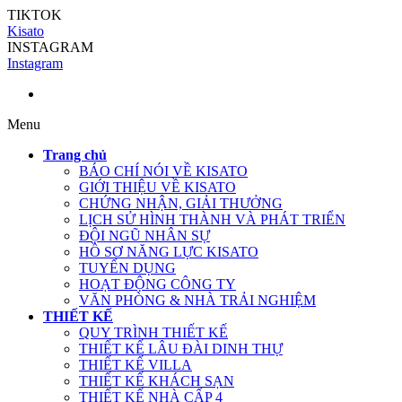
TIKTOK
Kisato
INSTAGRAM
Instagram
Menu
Trang chủ
BÁO CHÍ NÓI VỀ KISATO
GIỚI THIỆU VỀ KISATO
CHỨNG NHẬN, GIẢI THƯỞNG
LỊCH SỬ HÌNH THÀNH VÀ PHÁT TRIỂN
ĐỘI NGŨ NHÂN SỰ
HỒ SƠ NĂNG LỰC KISATO
TUYỂN DỤNG
HOẠT ĐỘNG CÔNG TY
VĂN PHÒNG & NHÀ TRẢI NGHIỆM
THIẾT KẾ
QUY TRÌNH THIẾT KẾ
THIẾT KẾ LÂU ĐÀI DINH THỰ
THIẾT KẾ VILLA
THIẾT KẾ KHÁCH SẠN
THIẾT KẾ NHÀ CẤP 4