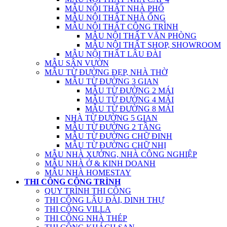
MẪU NỘI THẤT NHÀ PHỐ
MẪU NỘI THẤT NHÀ ỐNG
MẪU NỘI THẤT CÔNG TRÌNH
MẪU NỘI THẤT VĂN PHÒNG
MẪU NỘI THẤT SHOP, SHOWROOM
MẪU NỘI THẤT LÂU ĐÀI
MẪU SÂN VƯỜN
MẪU TỪ ĐƯỜNG ĐẸP, NHÀ THỜ
MẪU TỪ ĐƯỜNG 3 GIAN
MẪU TỪ ĐƯỜNG 2 MÁI
MẪU TỪ ĐƯỜNG 4 MÁI
MẪU TỪ ĐƯỜNG 8 MÁI
NHÀ TỪ ĐƯỜNG 5 GIAN
MẪU TỪ ĐƯỜNG 2 TẦNG
MẪU TỪ ĐƯỜNG CHỮ ĐINH
MẪU TỪ ĐƯỜNG CHỮ NHỊ
MẪU NHÀ XƯỞNG, NHÀ CÔNG NGHIỆP
MẪU NHÀ Ở & KINH DOANH
MẪU NHÀ HOMESTAY
THI CÔNG CÔNG TRÌNH
QUY TRÌNH THI CÔNG
THI CÔNG LÂU ĐÀI, DINH THỰ
THI CÔNG VILLA
THI CÔNG NHÀ THÉP