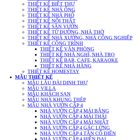
THIẾT KẾ BIỆT THỰ
THIẾT KẾ NHÀ ỐNG
THIẾT KẾ NHÀ PHỐ
THIẾT KẾ NỘI THẤT
THIẾT KẾ SÂN VƯỜN
THIẾT KẾ TỪ ĐƯỜNG, NHÀ THỜ
THIẾT KẾ NHÀ XƯỞNG, NHÀ CÔNG NGHIỆP
THIẾT KẾ CÔNG TRÌNH
THIẾT KẾ VĂN PHÒNG
THIẾT KẾ NHÀ NGHỈ, NHÀ TRỌ
THIẾT KẾ BAR, CAFE, KARAOKE
THIẾT KẾ NHÀ HÀNG
THIẾT KẾ HOMESTAY
MẪU THIẾT KẾ
MẪU LÂU ĐÀI DINH THỰ
MẪU VILLA
MẪU KHÁCH SẠN
MẪU NHÀ KHUNG THÉP
MẪU NHÀ VƯỜN CẤP 4
NHÀ VƯỜN CẤP 4 MÁI BẰNG
NHÀ VƯỜN CẤP 4 MÁI THÁI
NHÀ VƯỜN CẤP 4 MÁI NHẬT
NHÀ VƯỜN CẤP 4 GÁC LỬNG
NHÀ VƯỜN CẤP 4 TÂN CỔ ĐIỂN
NHÀ VƯỜN CẤP 4 HIỆN ĐẠI