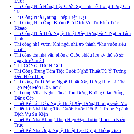
Lưu!
Thi Công Nhà Hàng Tiệc Cưới: Sự Tinh Tế Trong Từng Chi
Tiết
Thi Công Nhà Khung Thép Hiện Đại
Thi Công Nhà Ống: Khám Phá Dịch Vụ Từ Kiến Trúc
Kisato
Thi Công Nhà Thờ: Nghệ Thuật Xây Dựng và Ý Nghĩa Tâm
Linh
Thi công nhà vườn: Khi ngôi nhà trở thành “khu vườn siêu
chất”!
Thi công tòa nhà văn phòng: Cuộc phiêu lưu kỳ thú sờ sờ
ngay trước mắt!
THI CÔNG TRỌN GÓI
Thi Công Trung Tâm Tiệc Cưới: Nghệ Thuật Từ Ý Tưởng
Đến Hiện Thực
Thi Công Từ Đường: Nghệ Thuật Xây Dựng Hay Là Chế
Tạo Một Món Đồ Chơi?
Thi công Villa: Nghệ Thuật Tạo Dựng Không Gian Sống
Đẳng Cấp
Thiết Kế Lâu Đài: Nghệ Thuật Xây Dựng Những Giấc Mơ
Thiết Kế Nhà Hàng Tiệc Cưới: Bước Đột Phá Trong Ngành
Dịch Vụ Sự Kiện
Thiết Kế Nhà Khung Thép Hiện Đại: Tương Lai của Kiến
Trúc
Thiết Kế Nhà Ống: Nghệ Thuật Tạo Dựng Không Gian