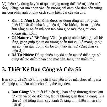
Vật liệu xây dựng là yếu tố quan trọng trong thiết kế mặt tiền nhà
ống 3 tầng. Sự lựa chọn vật liệu không chỉ đảm bảo tính bền vững
mà còn phản ánh phong cách sống hiện đại của gia chủ.
Kính Cường Lực
: Kính được sử dụng rộng rãi trong các
thiết kế mặt tiền nhà ống hiện đại. Nó không chỉ mang đến
ánh sáng tự nhiên mà còn tạo cảm giác mở, rộng rãi cho
không gian sống.
Gỗ Nature và Bê Tông
: Vật liệu gỗ tự nhiên kết hợp với bê
tông, gạch giúp tạo ra độ tương phản thú vị. Gỗ mang lại sự
ấm áp, gần gũi, trong khi bê tông tạo nên sự vững chãi và
hiện đại.
Đá Tự Nhiên
: Đá tự nhiên hay đá nhân tạo có thể được sử
dụng để tạo điểm nhấn cho mặt tiền, tăng tính thẩm mỹ.
3. Thiết Kế Ban Công và Cửa Sổ
Ban công và cửa sổ không chỉ là các yếu tố về mặt chức năng mà
còn giúp tạo điểm nhấn cho tổng thể mặt tiền.
Ban Công
: Với thiết kế hiện đại, ban công thường được làm
từ kính và có độ dốc nhẹ, tạo ra không gian thoáng đãng. Gia
chủ có thể trồng thêm cây xanh để tăng tính thiên nhiên cho
mặt tiền.