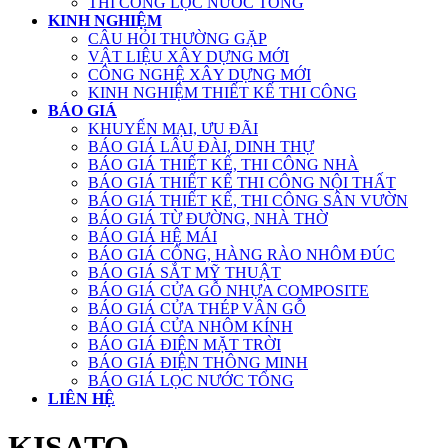
THI CÔNG LỌC NƯỚC TỔNG
KINH NGHIỆM
CÂU HỎI THƯỜNG GẶP
VẬT LIỆU XÂY DỰNG MỚI
CÔNG NGHỆ XÂY DỰNG MỚI
KINH NGHIỆM THIẾT KẾ THI CÔNG
BÁO GIÁ
KHUYẾN MẠI, ƯU ĐÃI
BÁO GIÁ LÂU ĐÀI, DINH THỰ
BÁO GIÁ THIẾT KẾ, THI CÔNG NHÀ
BÁO GIÁ THIẾT KẾ THI CÔNG NỘI THẤT
BÁO GIÁ THIẾT KẾ, THI CÔNG SÂN VƯỜN
BÁO GIÁ TỪ ĐƯỜNG, NHÀ THỜ
BÁO GIÁ HỆ MÁI
BÁO GIÁ CỔNG, HÀNG RÀO NHÔM ĐÚC
BÁO GIÁ SẮT MỸ THUẬT
BÁO GIÁ CỬA GỖ NHỰA COMPOSITE
BÁO GIÁ CỬA THÉP VÂN GỖ
BÁO GIÁ CỬA NHÔM KÍNH
BÁO GIÁ ĐIỆN MẶT TRỜI
BÁO GIÁ ĐIỆN THÔNG MINH
BÁO GIÁ LỌC NƯỚC TỔNG
LIÊN HỆ
KISATO