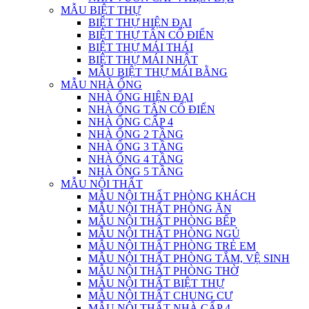
MẪU BIỆT THỰ
BIỆT THỰ HIỆN ĐẠI
BIỆT THỰ TÂN CỔ ĐIỂN
BIỆT THỰ MÁI THÁI
BIỆT THỰ MÁI NHẬT
MẪU BIỆT THỰ MÁI BẰNG
MẪU NHÀ ỐNG
NHÀ ỐNG HIỆN ĐẠI
NHÀ ỐNG TÂN CỔ ĐIỂN
NHÀ ỐNG CẤP 4
NHÀ ỐNG 2 TẦNG
NHÀ ỐNG 3 TẦNG
NHÀ ỐNG 4 TẦNG
NHÀ ỐNG 5 TẦNG
MẪU NỘI THẤT
MẪU NỘI THẤT PHÒNG KHÁCH
MẪU NỘI THẤT PHÒNG ĂN
MẪU NỘI THẤT PHÒNG BẾP
MẪU NỘI THẤT PHÒNG NGỦ
MẪU NỘI THẤT PHÒNG TRẺ EM
MẪU NỘI THẤT PHÒNG TẮM, VỆ SINH
MẪU NỘI THẤT PHÒNG THỜ
MẪU NỘI THẤT BIỆT THỰ
MẪU NỘI THẤT CHUNG CƯ
MẪU NỘI THẤT NHÀ CẤP 4