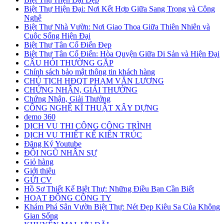
Biệt Thự Hiện Đại: Nơi Kết Hợp Giữa Sang Trọng và Công
Nghệ
Biệt Thự Nhà Vườn: Nơi Giao Thoa Giữa Thiên Nhiên và
Cuộc Sống Hiện Đại
Biệt Thự Tân Cổ Điển Đẹp
Biệt Thự Tân Cổ Điển: Hòa Quyện Giữa Di Sản và Hiện Đại
CÂU HỎI THƯỜNG GẶP
Chính sách bảo mật thông tin khách hàng
CHỦ TỊCH HĐQT PHẠM VĂN LƯƠNG
CHỨNG NHẬN, GIẢI THƯỞNG
Chứng Nhận, Giải Thưởng
CÔNG NGHỆ KĨ THUẬT XÂY DỰNG
demo 360
DỊCH VỤ THI CÔNG CÔNG TRÌNH
DỊCH VỤ THIẾT KẾ KIẾN TRÚC
Đăng Ký Youtube
ĐỘI NGŨ NHÂN SỰ
Giỏ hàng
Giới thiệu
GỬI CV
Hồ Sơ Thiết Kế Biệt Thự: Những Điều Bạn Cần Biết
HOẠT ĐỘNG CÔNG TY
Khám Phá Sân Vườn Biệt Thự: Nét Đẹp Kiêu Sa Của Không
Gian Sống