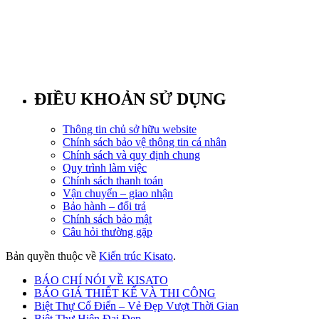
ĐIỀU KHOẢN SỬ DỤNG
Thông tin chủ sở hữu website
Chính sách bảo vệ thông tin cá nhân
Chính sách và quy định chung
Quy trình làm việc
Chính sách thanh toán
Vận chuyển – giao nhận
Bảo hành – đổi trả
Chính sách bảo mật
Câu hỏi thường gặp
Bản quyền thuộc về
Kiến trúc Kisato
.
BÁO CHÍ NÓI VỀ KISATO
BÁO GIÁ THIẾT KẾ VÀ THI CÔNG
Biệt Thự Cổ Điển – Vẻ Đẹp Vượt Thời Gian
Biệt Thự Hiện Đại Đẹp