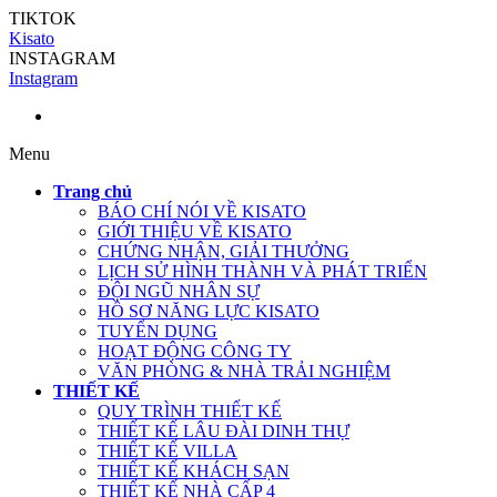
TIKTOK
Kisato
INSTAGRAM
Instagram
Menu
Trang chủ
BÁO CHÍ NÓI VỀ KISATO
GIỚI THIỆU VỀ KISATO
CHỨNG NHẬN, GIẢI THƯỞNG
LỊCH SỬ HÌNH THÀNH VÀ PHÁT TRIỂN
ĐỘI NGŨ NHÂN SỰ
HỒ SƠ NĂNG LỰC KISATO
TUYỂN DỤNG
HOẠT ĐỘNG CÔNG TY
VĂN PHÒNG & NHÀ TRẢI NGHIỆM
THIẾT KẾ
QUY TRÌNH THIẾT KẾ
THIẾT KẾ LÂU ĐÀI DINH THỰ
THIẾT KẾ VILLA
THIẾT KẾ KHÁCH SẠN
THIẾT KẾ NHÀ CẤP 4