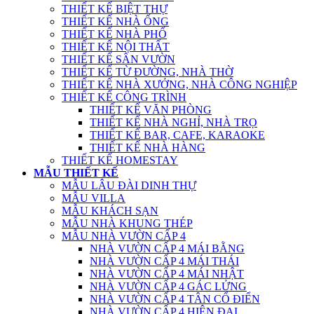
THIẾT KẾ BIỆT THỰ
THIẾT KẾ NHÀ ỐNG
THIẾT KẾ NHÀ PHỐ
THIẾT KẾ NỘI THẤT
THIẾT KẾ SÂN VƯỜN
THIẾT KẾ TỪ ĐƯỜNG, NHÀ THỜ
THIẾT KẾ NHÀ XƯỞNG, NHÀ CÔNG NGHIỆP
THIẾT KẾ CÔNG TRÌNH
THIẾT KẾ VĂN PHÒNG
THIẾT KẾ NHÀ NGHỈ, NHÀ TRỌ
THIẾT KẾ BAR, CAFE, KARAOKE
THIẾT KẾ NHÀ HÀNG
THIẾT KẾ HOMESTAY
MẪU THIẾT KẾ
MẪU LÂU ĐÀI DINH THỰ
MẪU VILLA
MẪU KHÁCH SẠN
MẪU NHÀ KHUNG THÉP
MẪU NHÀ VƯỜN CẤP 4
NHÀ VƯỜN CẤP 4 MÁI BẰNG
NHÀ VƯỜN CẤP 4 MÁI THÁI
NHÀ VƯỜN CẤP 4 MÁI NHẬT
NHÀ VƯỜN CẤP 4 GÁC LỬNG
NHÀ VƯỜN CẤP 4 TÂN CỔ ĐIỂN
NHÀ VƯỜN CẤP 4 HIỆN ĐẠI