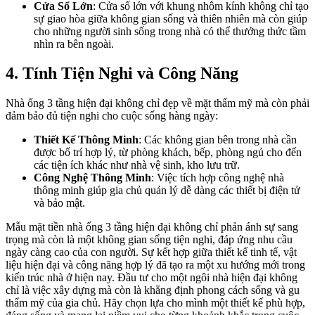
Cửa Sổ Lớn
: Cửa sổ lớn với khung nhôm kính không chỉ tạo
sự giao hòa giữa không gian sống và thiên nhiên mà còn giúp
cho những người sinh sống trong nhà có thể thưởng thức tầm
nhìn ra bên ngoài.
4. Tính Tiện Nghi và Công Năng
Nhà ống 3 tầng hiện đại không chỉ đẹp về mặt thẩm mỹ mà còn phải
đảm bảo đủ tiện nghi cho cuộc sống hàng ngày:
Thiết Kế Thông Minh
: Các không gian bên trong nhà cần
được bố trí hợp lý, từ phòng khách, bếp, phòng ngủ cho đến
các tiện ích khác như nhà vệ sinh, kho lưu trữ.
Công Nghệ Thông Minh
: Việc tích hợp công nghệ nhà
thông minh giúp gia chủ quản lý dễ dàng các thiết bị điện tử
và bảo mật.
Mẫu mặt tiền nhà ống 3 tầng hiện đại không chỉ phản ánh sự sang
trọng mà còn là một không gian sống tiện nghi, đáp ứng nhu cầu
ngày càng cao của con người. Sự kết hợp giữa thiết kế tinh tế, vật
liệu hiện đại và công năng hợp lý đã tạo ra một xu hướng mới trong
kiến trúc nhà ở hiện nay. Đầu tư cho một ngôi nhà hiện đại không
chỉ là việc xây dựng mà còn là khẳng định phong cách sống và gu
thẩm mỹ của gia chủ. Hãy chọn lựa cho mình một thiết kế phù hợp,