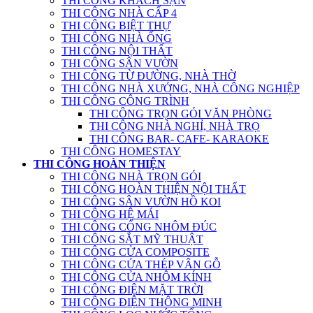
THI CÔNG KHÁCH SẠN
THI CÔNG NHÀ CẤP 4
THI CÔNG BIỆT THỰ
THI CÔNG NHÀ ỐNG
THI CÔNG NỘI THẤT
THI CÔNG SÂN VƯỜN
THI CÔNG TỪ ĐƯỜNG, NHÀ THỜ
THI CÔNG NHÀ XƯỞNG, NHÀ CÔNG NGHIỆP
THI CÔNG CÔNG TRÌNH
THI CÔNG TRỌN GÓI VĂN PHÒNG
THI CÔNG NHÀ NGHỈ, NHÀ TRỌ
THI CÔNG BAR- CAFE- KARAOKE
THI CÔNG HOMESTAY
THI CÔNG HOÀN THIỆN
THI CÔNG NHÀ TRỌN GÓI
THI CÔNG HOÀN THIỆN NỘI THẤT
THI CÔNG SÂN VƯỜN HỒ KOI
THI CÔNG HỆ MÁI
THI CÔNG CỔNG NHÔM ĐÚC
THI CÔNG SẮT MỸ THUẬT
THI CÔNG CỬA COMPOSITE
THI CÔNG CỬA THÉP VÂN GỖ
THI CÔNG CỬA NHÔM KÍNH
THI CÔNG ĐIỆN MẶT TRỜI
THI CÔNG ĐIỆN THÔNG MINH