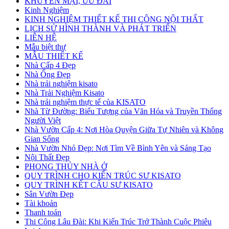
KHUYẾN MẠI, ƯU ĐÃI
Kinh Nghiệm
KINH NGHIỆM THIẾT KẾ THI CÔNG NỘI THẤT
LỊCH SỬ HÌNH THÀNH VÀ PHÁT TRIỂN
LIÊN HỆ
Mẫu biệt thự
MẪU THIẾT KẾ
Nhà Cấp 4 Đẹp
Nhà Ống Đẹp
Nhà trải nghiệm kisato
Nhà Trải Nghiệm Kisato
Nhà trải nghiệm thực tế của KISATO
Nhà Từ Đường: Biểu Tượng của Văn Hóa và Truyền Thống
Người Việt
Nhà Vườn Cấp 4: Nơi Hòa Quyện Giữa Tự Nhiên và Không
Gian Sống
Nhà Vườn Nhỏ Đẹp: Nơi Tìm Về Bình Yên và Sáng Tạo
Nội Thất Đẹp
PHONG THỦY NHÀ Ở
QUY TRÌNH CHO KIẾN TRÚC SƯ KISATO
QUY TRÌNH KẾT CẤU SƯ KISATO
Sân Vườn Đẹp
Tài khoản
Thanh toán
Thi Công Lâu Đài: Khi Kiến Trúc Trở Thành Cuộc Phiêu