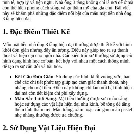
tinh tế, hợp lý và tiện nghi. Nhà ống 3 tầng không chỉ là nơi để ở mà
còn thể hiện phong cách sống và gu thẩm mỹ của gia chủ. Bài viết
này sẽ khám phá những đặc điểm nổi bật của mẫu mặt tiền nhà ống
3 tầng hiện đại.
1. Đặc Điểm Thiết Kế
Mẫu mặt tiền nhà ống 3 tầng hiện đại thường được thiết kế với hình
khối đơn giản nhưng đầy ấn tượng. Điều này giúp tạo ra sự thanh
thoát và hiện đại cho ngôi nhà. Các kiến trúc sư thường sử dụng các
hình dạng hình học cơ bản, kết hợp với nhau một cách thông minh
để tạo ra sự cân đối và hài hòa.
Kết Cấu Đơn Giản
: Sử dụng các hình khối vuông vức, hạn
chế các chi tiết phức tạp giúp tạo cảm giác thanh thoát, nhẹ
nhàng cho mặt tiền. Điều này không chỉ làm nổi bật tính hiện
đại mà còn tiết kiệm chi phí xây dựng.
Màu Sắc Tươi Sang
: Mặt tiền thường được sơn màu sáng
hoặc sử dụng các vật liệu hiện đại như kính, bê tông để tăng
thêm tính thẩm mỹ. Màu trắng, xám hoặc các gam màu pastel
nhẹ nhàng thường được ưa chuộng.
2. Sử Dụng Vật Liệu Hiện Đại