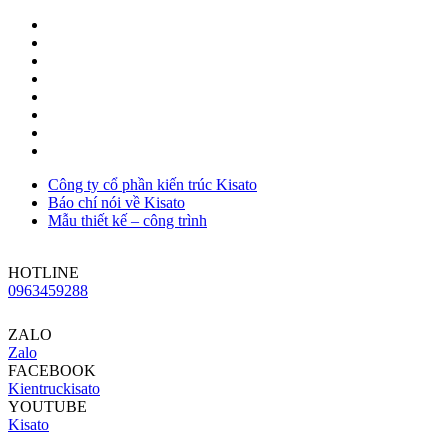
Công ty cổ phần kiến trúc Kisato
Báo chí nói về Kisato
Mẫu thiết kế – công trình
HOTLINE
0963459288
ZALO
Zalo
FACEBOOK
Kientruckisato
YOUTUBE
Kisato