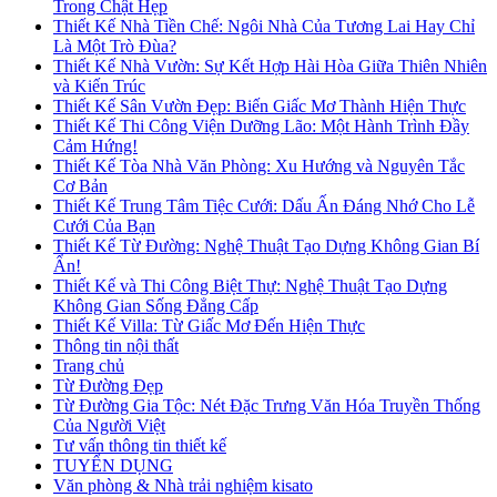
Trong Chật Hẹp
Thiết Kế Nhà Tiền Chế: Ngôi Nhà Của Tương Lai Hay Chỉ
Là Một Trò Đùa?
Thiết Kế Nhà Vườn: Sự Kết Hợp Hài Hòa Giữa Thiên Nhiên
và Kiến Trúc
Thiết Kế Sân Vườn Đẹp: Biến Giấc Mơ Thành Hiện Thực
Thiết Kế Thi Công Viện Dưỡng Lão: Một Hành Trình Đầy
Cảm Hứng!
Thiết Kế Tòa Nhà Văn Phòng: Xu Hướng và Nguyên Tắc
Cơ Bản
Thiết Kế Trung Tâm Tiệc Cưới: Dấu Ấn Đáng Nhớ Cho Lễ
Cưới Của Bạn
Thiết Kế Từ Đường: Nghệ Thuật Tạo Dựng Không Gian Bí
Ẩn!
Thiết Kế và Thi Công Biệt Thự: Nghệ Thuật Tạo Dựng
Không Gian Sống Đẳng Cấp
Thiết Kế Villa: Từ Giấc Mơ Đến Hiện Thực
Thông tin nội thất
Trang chủ
Từ Đường Đẹp
Từ Đường Gia Tộc: Nét Đặc Trưng Văn Hóa Truyền Thống
Của Người Việt
Tư vấn thông tin thiết kế
TUYỂN DỤNG
Văn phòng & Nhà trải nghiệm kisato