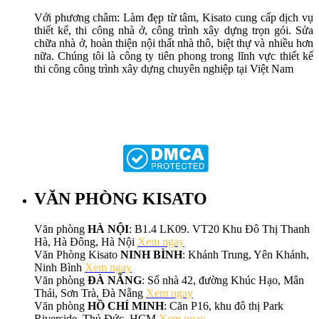
Với phương châm: Làm đẹp từ tâm, Kisato cung cấp dịch vụ
thiết kế, thi công nhà ở, công trình xây dựng trọn gói. Sửa
chữa nhà ở, hoàn thiện nội thất nhà thô, biệt thự và nhiều hơn
nữa. Chúng tôi là công ty tiên phong trong lĩnh vực thiết kế
thi công công trình xây dựng chuyên nghiệp tại Việt Nam
VĂN PHÒNG KISATO
Văn phòng
HÀ NỘI
: B1.4 LK09. VT20 Khu Đô Thị Thanh
Hà, Hà Đông, Hà Nội
Xem ngay
Văn Phòng Kisato
NINH BÌNH
: Khánh Trung, Yên Khánh,
Ninh Bình
Xem ngay
Văn phòng
ĐÀ NẴNG
: Số nhà 42, đường Khúc Hạo, Mân
Thái, Sơn Trà, Đà Nẵng
Xem ngay
Văn phòng
HỒ CHÍ MINH
: Căn P16, khu đô thị Park
Riverside, Thủ Đức, HCM
Xem ngay