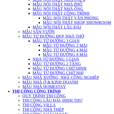
MẪU NỘI THẤT NHÀ PHỐ
MẪU NỘI THẤT NHÀ ỐNG
MẪU NỘI THẤT CÔNG TRÌNH
MẪU NỘI THẤT VĂN PHÒNG
MẪU NỘI THẤT SHOP, SHOWROOM
MẪU NỘI THẤT LÂU ĐÀI
MẪU SÂN VƯỜN
MẪU TỪ ĐƯỜNG ĐẸP, NHÀ THỜ
MẪU TỪ ĐƯỜNG 3 GIAN
MẪU TỪ ĐƯỜNG 2 MÁI
MẪU TỪ ĐƯỜNG 4 MÁI
MẪU TỪ ĐƯỜNG 8 MÁI
NHÀ TỪ ĐƯỜNG 5 GIAN
MẪU TỪ ĐƯỜNG 2 TẦNG
MẪU TỪ ĐƯỜNG CHỮ ĐINH
MẪU TỪ ĐƯỜNG CHỮ NHỊ
MẪU NHÀ XƯỞNG, NHÀ CÔNG NGHIỆP
MẪU NHÀ Ở & KINH DOANH
MẪU NHÀ HOMESTAY
THI CÔNG CÔNG TRÌNH
QUY TRÌNH THI CÔNG
THI CÔNG LÂU ĐÀI, DINH THỰ
THI CÔNG VILLA
THI CÔNG NHÀ THÉP