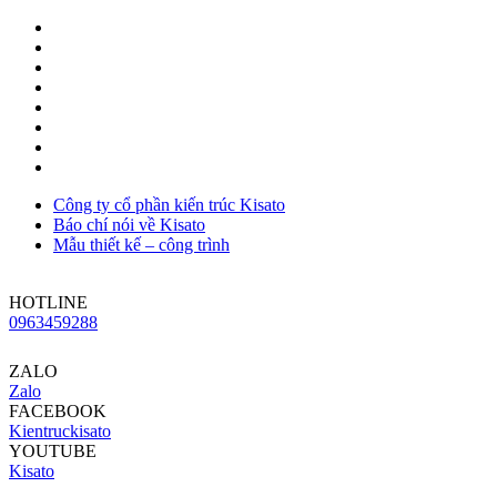
Công ty cổ phần kiến trúc Kisato
Báo chí nói về Kisato
Mẫu thiết kế – công trình
HOTLINE
0963459288
ZALO
Zalo
FACEBOOK
Kientruckisato
YOUTUBE
Kisato