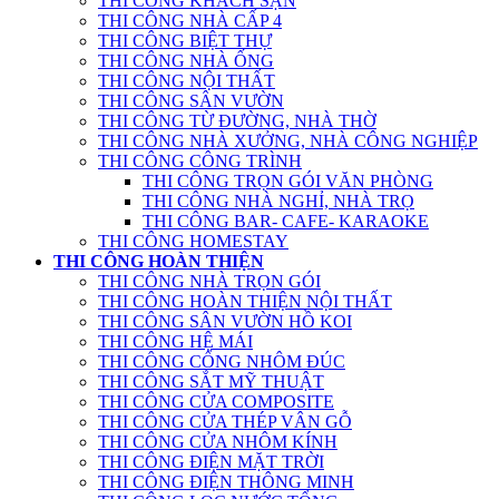
THI CÔNG KHÁCH SẠN
THI CÔNG NHÀ CẤP 4
THI CÔNG BIỆT THỰ
THI CÔNG NHÀ ỐNG
THI CÔNG NỘI THẤT
THI CÔNG SÂN VƯỜN
THI CÔNG TỪ ĐƯỜNG, NHÀ THỜ
THI CÔNG NHÀ XƯỞNG, NHÀ CÔNG NGHIỆP
THI CÔNG CÔNG TRÌNH
THI CÔNG TRỌN GÓI VĂN PHÒNG
THI CÔNG NHÀ NGHỈ, NHÀ TRỌ
THI CÔNG BAR- CAFE- KARAOKE
THI CÔNG HOMESTAY
THI CÔNG HOÀN THIỆN
THI CÔNG NHÀ TRỌN GÓI
THI CÔNG HOÀN THIỆN NỘI THẤT
THI CÔNG SÂN VƯỜN HỒ KOI
THI CÔNG HỆ MÁI
THI CÔNG CỔNG NHÔM ĐÚC
THI CÔNG SẮT MỸ THUẬT
THI CÔNG CỬA COMPOSITE
THI CÔNG CỬA THÉP VÂN GỖ
THI CÔNG CỬA NHÔM KÍNH
THI CÔNG ĐIỆN MẶT TRỜI
THI CÔNG ĐIỆN THÔNG MINH