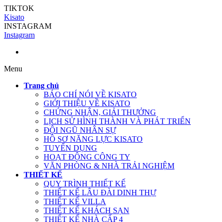
TIKTOK
Kisato
INSTAGRAM
Instagram
Menu
Trang chủ
BÁO CHÍ NÓI VỀ KISATO
GIỚI THIỆU VỀ KISATO
CHỨNG NHẬN, GIẢI THƯỞNG
LỊCH SỬ HÌNH THÀNH VÀ PHÁT TRIỂN
ĐỘI NGŨ NHÂN SỰ
HỒ SƠ NĂNG LỰC KISATO
TUYỂN DỤNG
HOẠT ĐỘNG CÔNG TY
VĂN PHÒNG & NHÀ TRẢI NGHIỆM
THIẾT KẾ
QUY TRÌNH THIẾT KẾ
THIẾT KẾ LÂU ĐÀI DINH THỰ
THIẾT KẾ VILLA
THIẾT KẾ KHÁCH SẠN
THIẾT KẾ NHÀ CẤP 4