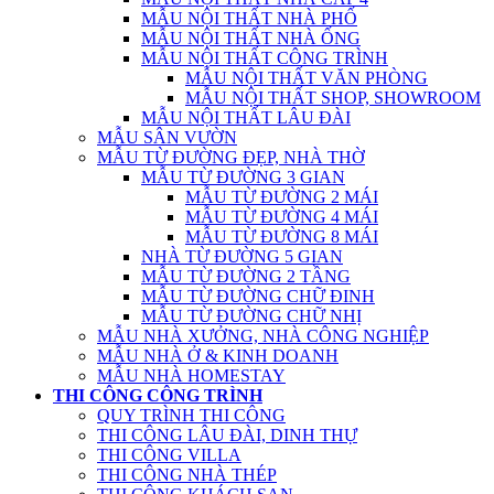
MẪU NỘI THẤT NHÀ PHỐ
MẪU NỘI THẤT NHÀ ỐNG
MẪU NỘI THẤT CÔNG TRÌNH
MẪU NỘI THẤT VĂN PHÒNG
MẪU NỘI THẤT SHOP, SHOWROOM
MẪU NỘI THẤT LÂU ĐÀI
MẪU SÂN VƯỜN
MẪU TỪ ĐƯỜNG ĐẸP, NHÀ THỜ
MẪU TỪ ĐƯỜNG 3 GIAN
MẪU TỪ ĐƯỜNG 2 MÁI
MẪU TỪ ĐƯỜNG 4 MÁI
MẪU TỪ ĐƯỜNG 8 MÁI
NHÀ TỪ ĐƯỜNG 5 GIAN
MẪU TỪ ĐƯỜNG 2 TẦNG
MẪU TỪ ĐƯỜNG CHỮ ĐINH
MẪU TỪ ĐƯỜNG CHỮ NHỊ
MẪU NHÀ XƯỞNG, NHÀ CÔNG NGHIỆP
MẪU NHÀ Ở & KINH DOANH
MẪU NHÀ HOMESTAY
THI CÔNG CÔNG TRÌNH
QUY TRÌNH THI CÔNG
THI CÔNG LÂU ĐÀI, DINH THỰ
THI CÔNG VILLA
THI CÔNG NHÀ THÉP