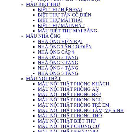
MẪU BIỆT THỰ
BIỆT THỰ HIỆN ĐẠI
BIỆT THỰ TÂN CỔ ĐIỂN
BIỆT THỰ MÁI THÁI
BIỆT THỰ MÁI NHẬT
MẪU BIỆT THỰ MÁI BẰNG
MẪU NHÀ ỐNG
NHÀ ỐNG HIỆN ĐẠI
NHÀ ỐNG TÂN CỔ ĐIỂN
NHÀ ỐNG CẤP 4
NHÀ ỐNG 2 TẦNG
NHÀ ỐNG 3 TẦNG
NHÀ ỐNG 4 TẦNG
NHÀ ỐNG 5 TẦNG
MẪU NỘI THẤT
MẪU NỘI THẤT PHÒNG KHÁCH
MẪU NỘI THẤT PHÒNG ĂN
MẪU NỘI THẤT PHÒNG BẾP
MẪU NỘI THẤT PHÒNG NGỦ
MẪU NỘI THẤT PHÒNG TRẺ EM
MẪU NỘI THẤT PHÒNG TẮM, VỆ SINH
MẪU NỘI THẤT PHÒNG THỜ
MẪU NỘI THẤT BIỆT THỰ
MẪU NỘI THẤT CHUNG CƯ
MẪU NỘI THẤT NHÀ CẤP 4