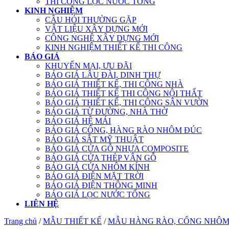
THI CÔNG LỌC NƯỚC TỔNG
KINH NGHIỆM
CÂU HỎI THƯỜNG GẶP
VẬT LIỆU XÂY DỰNG MỚI
CÔNG NGHỆ XÂY DỰNG MỚI
KINH NGHIỆM THIẾT KẾ THI CÔNG
BÁO GIÁ
KHUYẾN MẠI, ƯU ĐÃI
BÁO GIÁ LÂU ĐÀI, DINH THỰ
BÁO GIÁ THIẾT KẾ, THI CÔNG NHÀ
BÁO GIÁ THIẾT KẾ THI CÔNG NỘI THẤT
BÁO GIÁ THIẾT KẾ, THI CÔNG SÂN VƯỜN
BÁO GIÁ TỪ ĐƯỜNG, NHÀ THỜ
BÁO GIÁ HỆ MÁI
BÁO GIÁ CỔNG, HÀNG RÀO NHÔM ĐÚC
BÁO GIÁ SẮT MỸ THUẬT
BÁO GIÁ CỬA GỖ NHỰA COMPOSITE
BÁO GIÁ CỬA THÉP VÂN GỖ
BÁO GIÁ CỬA NHÔM KÍNH
BÁO GIÁ ĐIỆN MẶT TRỜI
BÁO GIÁ ĐIỆN THÔNG MINH
BÁO GIÁ LỌC NƯỚC TỔNG
LIÊN HỆ
Trang chủ
/
MẪU THIẾT KẾ
/
MẪU HÀNG RÀO, CỔNG NHÔM