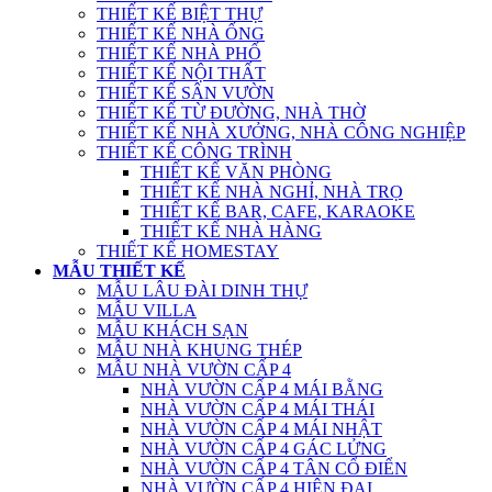
THIẾT KẾ BIỆT THỰ
THIẾT KẾ NHÀ ỐNG
THIẾT KẾ NHÀ PHỐ
THIẾT KẾ NỘI THẤT
THIẾT KẾ SÂN VƯỜN
THIẾT KẾ TỪ ĐƯỜNG, NHÀ THỜ
THIẾT KẾ NHÀ XƯỞNG, NHÀ CÔNG NGHIỆP
THIẾT KẾ CÔNG TRÌNH
THIẾT KẾ VĂN PHÒNG
THIẾT KẾ NHÀ NGHỈ, NHÀ TRỌ
THIẾT KẾ BAR, CAFE, KARAOKE
THIẾT KẾ NHÀ HÀNG
THIẾT KẾ HOMESTAY
MẪU THIẾT KẾ
MẪU LÂU ĐÀI DINH THỰ
MẪU VILLA
MẪU KHÁCH SẠN
MẪU NHÀ KHUNG THÉP
MẪU NHÀ VƯỜN CẤP 4
NHÀ VƯỜN CẤP 4 MÁI BẰNG
NHÀ VƯỜN CẤP 4 MÁI THÁI
NHÀ VƯỜN CẤP 4 MÁI NHẬT
NHÀ VƯỜN CẤP 4 GÁC LỬNG
NHÀ VƯỜN CẤP 4 TÂN CỔ ĐIỂN
NHÀ VƯỜN CẤP 4 HIỆN ĐẠI